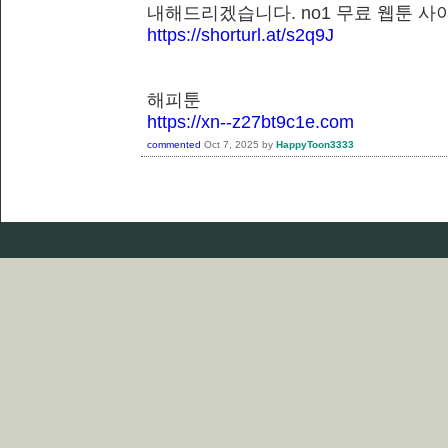
내해드리겠습니다. no1 무료 웹툰
https://shorturl.at/s2q9J
해피툰
https://xn--z27bt9c1e.com
commented
Oct 7, 2025
by
HappyToon3333