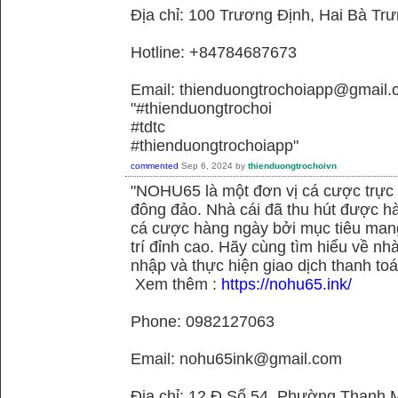
Địa chỉ: 100 Trương Định, Hai Bà Trư
Hotline: +84784687673
Email: thienduongtrochoiapp@gmail.
"#thienduongtrochoi
#tdtc
#thienduongtrochoiapp"
commented
Sep 6, 2024
by
thienduongtrochoivn
"NOHU65 là một đơn vị cá cược trực 
đông đảo. Nhà cái đã thu hút được h
cá cược hàng ngày bởi mục tiêu mang 
trí đỉnh cao. Hãy cùng tìm hiểu về nh
nhập và thực hiện giao dịch thanh toá
Xem thêm :
https://nohu65.ink/
Phone: 0982127063
Email: nohu65ink@gmail.com
Địa chỉ: 12 Đ.Số 54, Phường Thạnh M