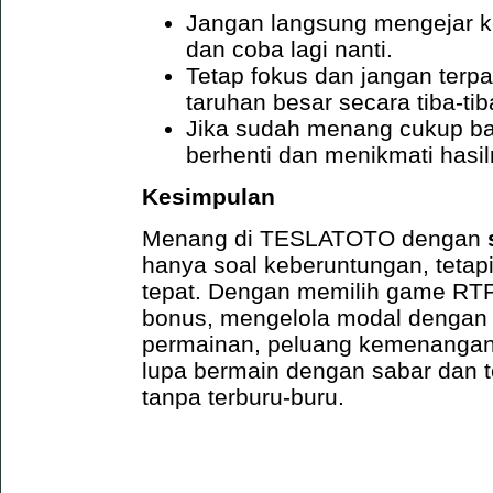
Jangan langsung mengejar ke
dan coba lagi nanti.
Tetap fokus dan jangan ter
taruhan besar secara tiba-tib
Jika sudah menang cukup ba
berhenti dan menikmati hasil
Kesimpulan
Menang di TESLATOTO dengan
hanya soal keberuntungan, tetapi
tepat. Dengan memilih game RTP
bonus, mengelola modal dengan 
permainan, peluang kemenangan
lupa bermain dengan sabar dan 
tanpa terburu-buru.