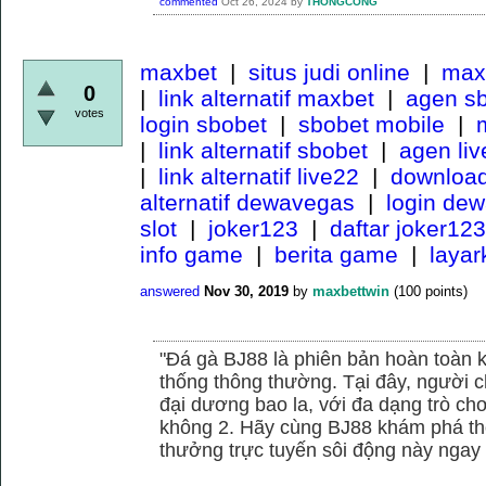
commented
Oct 26, 2024
by
THONGCONG
maxbet
|
situs judi online
|
maxb
0
|
link alternatif maxbet
|
agen s
votes
login sbobet
|
sbobet mobile
|
m
|
link alternatif sbobet
|
agen li
|
link alternatif live22
|
download
alternatif dewavegas
|
login de
slot
|
joker123
|
daftar joker123
info game
|
berita game
|
laya
answered
Nov 30, 2019
by
maxbettwin
(
100
points)
"Đá gà BJ88 là phiên bản hoàn toàn 
thống thông thường. Tại đây, người c
đại dương bao la, với đa dạng trò ch
không 2. Hãy cùng BJ88 khám phá th
thưởng trực tuyến sôi động này ngay 