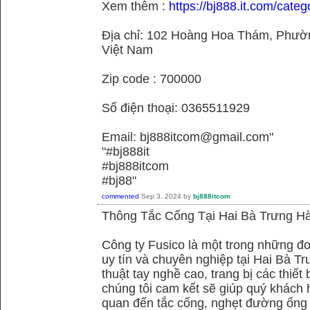
Xem thêm :
https://bj888.it.com/categ
Địa chỉ: 102 Hoàng Hoa Thám, Phườn
Việt Nam
Zip code : 700000
Số điện thoại: 0365511929
Email: bj888itcom@gmail.com"
"#bj888it
#bj888itcom
#bj88"
commented
Sep 3, 2024
by
bj888itcom
Thông Tắc Cống Tại Hai Bà Trưng Hà
Công ty Fusico là một trong những đơ
uy tín và chuyên nghiệp tại Hai Bà Tr
thuật tay nghề cao, trang bị các thiết 
chúng tôi cam kết sẽ giúp quý khách h
quan đến tắc cống, nghẹt đường ống