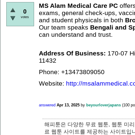
MS Alam Medical Care PC
offer
0
exams, general check-ups, vacci
votes
and student physicals in both
Br
Our team speaks
Bengali and S
can understand and trust.
Address Of Business:
170-07 Hi
11432
Phone: +13473809050
Website:
http://msalammedical.c
answered
Apr 13, 2025
by
beyourloverjapans
(
100
po
해피툰은 다양한 무료 웹툰, 웹툰 미리
료 웹툰 사이트를 제공하는 사이트입니