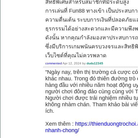
สิทธิพิเศษสำหรับสมาชิกที่มีระดับสูง
การเล่นที่ Fun88 ทางเข้า เป็นประสบกา
ความตื่นเต้น ระบบการเงินที่ปลอดภั
ธุรกรรมได้อย่างสะดวกและมีความพึง
ดังนั้น หากคุณกำลังมองหาประสบการณ์ก
ซึ่งมีบริการเกมพนันครบวงจรและสิทธิพ
เว็บไซต์ที่คุณไม่ควรพลาด
commented
Apr 12, 2024
by
dudu12345
"Ngày nay, trên thị trường cá cược có
khác nhau. Trong đó thiên đường trò 
hàng đầu với nhiều năm hoạt động uy
người chơi đông đảo cùng cùng với
Người chơi được trải nghiệm nhiều 
không nhàm chán. Tham khảo bài viết
ích.
Xem thêm :
https://thienduongtrochoi
nhanh-chong/