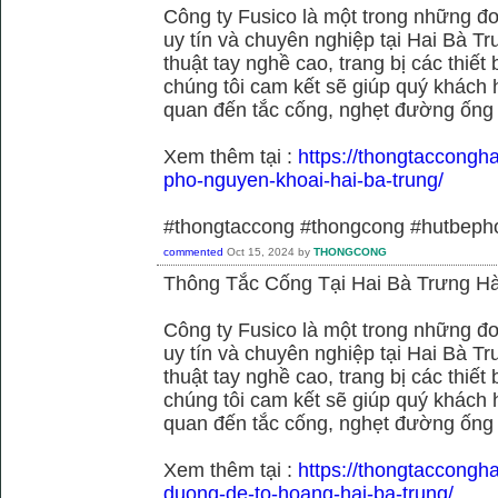
Công ty Fusico là một trong những đơ
uy tín và chuyên nghiệp tại Hai Bà Tr
thuật tay nghề cao, trang bị các thiết 
chúng tôi cam kết sẽ giúp quý khách h
quan đến tắc cống, nghẹt đường ống
Xem thêm tại :
https://thongtaccongh
pho-nguyen-khoai-hai-ba-trung/
#thongtaccong #thongcong #hutbeph
commented
Oct 15, 2024
by
THONGCONG
Thông Tắc Cống Tại Hai Bà Trưng Hà
Công ty Fusico là một trong những đơ
uy tín và chuyên nghiệp tại Hai Bà Tr
thuật tay nghề cao, trang bị các thiết 
chúng tôi cam kết sẽ giúp quý khách h
quan đến tắc cống, nghẹt đường ống
Xem thêm tại :
https://thongtaccongh
duong-de-to-hoang-hai-ba-trung/