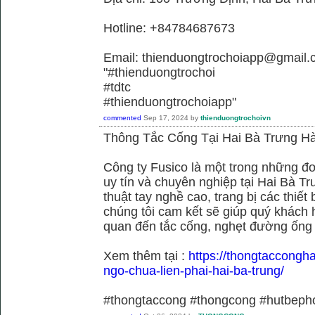
Hotline: +84784687673
Email: thienduongtrochoiapp@gmail.
"#thienduongtrochoi
#tdtc
#thienduongtrochoiapp"
commented
Sep 17, 2024
by
thienduongtrochoivn
Thông Tắc Cống Tại Hai Bà Trưng Hà
Công ty Fusico là một trong những đơ
uy tín và chuyên nghiệp tại Hai Bà Tr
thuật tay nghề cao, trang bị các thiết 
chúng tôi cam kết sẽ giúp quý khách h
quan đến tắc cống, nghẹt đường ống
Xem thêm tại :
https://thongtaccongh
ngo-chua-lien-phai-hai-ba-trung/
#thongtaccong #thongcong #hutbeph