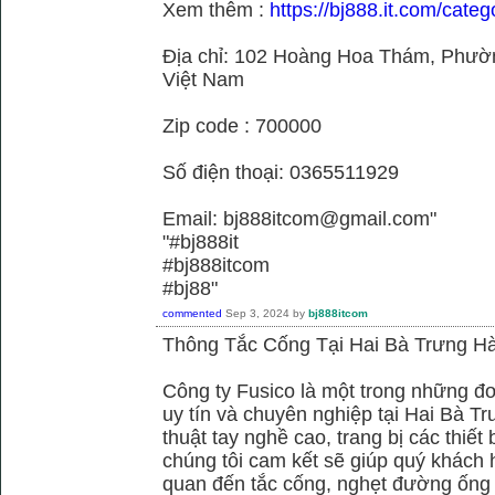
Xem thêm :
https://bj888.it.com/categ
Địa chỉ: 102 Hoàng Hoa Thám, Phườn
Việt Nam
Zip code : 700000
Số điện thoại: 0365511929
Email: bj888itcom@gmail.com"
"#bj888it
#bj888itcom
#bj88"
commented
Sep 3, 2024
by
bj888itcom
Thông Tắc Cống Tại Hai Bà Trưng Hà
Công ty Fusico là một trong những đơ
uy tín và chuyên nghiệp tại Hai Bà Tr
thuật tay nghề cao, trang bị các thiết 
chúng tôi cam kết sẽ giúp quý khách h
quan đến tắc cống, nghẹt đường ống