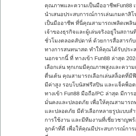
คุณภาพและความเป็นมืออาชีพFun88 เป็
นำเสนอประสบการณ์การเล่นเกมคาสิโ
เป็นมืออาชีพ ที่นี่คุณสามารถเพลิดเพลิน
เจ้าของธุรกิจและผู้เล่นจริงอยู่ในสถา
ชั่วโมงตลอดสัปดาห์ ด้วยการสื่อสารกับผู
ทางการสนทนาสด ทำให้คุณได้รับประสบก
นอกจากนี้ ที่ ทางเข้า Fun88 ล่าสุด 20
เลือกเล่น ทุกเกมมีคุณภาพสูงและความเป
ตื่นเต้น คุณสามารถเลือกเล่นสล็อตที่มี
มีค่าสูง รอบโบนัสฟรีสปิน และแจ็คพ็อตท
ทางเข้า Fun88 มือถือ/PC ล่าสุด มีก
มั่นคงและปลอดภัย เพื่อให้คุณสามารถท
และปลอดภัย มีตัวเลือกหลายรูปแบบสำห
การใช้งาน และมีทีมงานที่เชี่ยวชาญพ
ลูกค้าที่ดี เพื่อให้คุณมีประสบการณ์ก