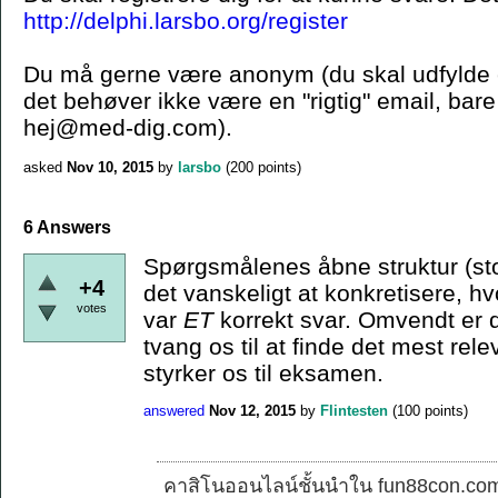
http://delphi.larsbo.org/register
Du må gerne være anonym (du skal udfylde e
det behøver ikke være en "rigtig" email, bare
hej@med-dig.com).
asked
Nov 10, 2015
by
larsbo
(
200
points)
6 Answers
Spørgsmålenes åbne struktur (sto
+4
det vanskeligt at konkretisere, hv
votes
var
ET
korrekt svar. Omvendt er d
tvang os til at finde det mest rele
styrker os til eksamen.
answered
Nov 12, 2015
by
Flintesten
(
100
points)
คาสิโนออนไลน์ชั้นนำใน fun88con.com