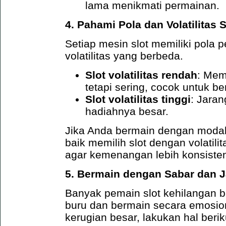
lama menikmati permainan.
4. Pahami Pola dan Volatilitas S
Setiap mesin slot memiliki pola 
volatilitas yang berbeda.
Slot volatilitas rendah
: Mem
tetapi sering, cocok untuk b
Slot volatilitas tinggi
: Jaran
hadiahnya besar.
Jika Anda bermain dengan modal 
baik memilih slot dengan volatil
agar kemenangan lebih konsiste
5. Bermain dengan Sabar dan 
Banyak pemain slot kehilangan b
buru dan bermain secara emosio
kerugian besar, lakukan hal berik