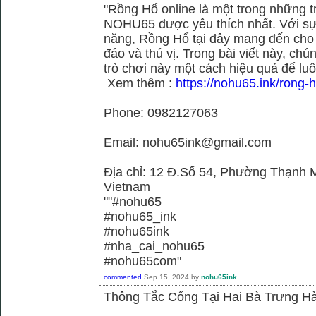
"Rồng Hổ online là một trong những tr
NOHU65 được yêu thích nhất. Với sự
năng, Rồng Hổ tại đây mang đến cho 
đáo và thú vị. Trong bài viết này, c
trò chơi này một cách hiệu quả để luô
Xem thêm :
https://nohu65.ink/rong-h
Phone: 0982127063
Email: nohu65ink@gmail.com
Địa chỉ: 12 Đ.Số 54, Phường Thạnh M
Vietnam
""#nohu65
#nohu65_ink
#nohu65ink
#nha_cai_nohu65
#nohu65com"
commented
Sep 15, 2024
by
nohu65ink
Thông Tắc Cống Tại Hai Bà Trưng Hà