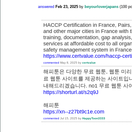
answered
Feb 23, 2025
by
beyourloverjapans
(
100
po
HACCP Certification in France, Pairs,
and other major cities in France with 
training, documentation, gap analysis,
services at affordable cost to all orga
safety management system in France
https://www.certvalue.com/haccp-certif
commented
May 8, 2025
by
certvalue
해피툰은 다양한 무료 웹툰, 웹툰 미리
료 웹툰 사이트를 제공하는 사이트입니
내해드리겠습니다. no1 무료 웹툰 
https://shorturl.at/s2q9J
해피툰
https://xn--z27bt9c1e.com
commented
Jul 15, 2025
by
HappyToon3333