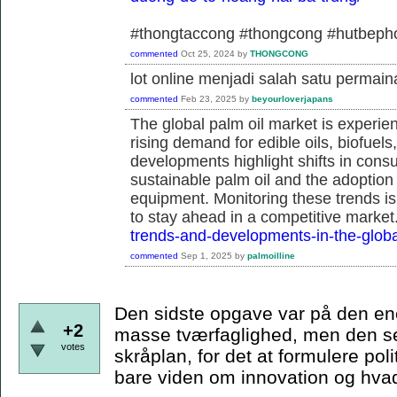
#thongtaccong #thongcong #hutbeph
commented
Oct 25, 2024
by
THONGCONG
lot online menjadi salah satu permain
commented
Feb 23, 2025
by
beyourloverjapans
The global palm oil market is experien
rising demand for edible oils, biofuels
developments highlight shifts in con
sustainable palm oil and the adoptio
equipment. Monitoring these trends is
to stay ahead in a competitive market
trends-and-developments-in-the-globa
commented
Sep 1, 2025
by
palmoilline
Den sidste opgave var på den en
+2
masse tværfaglighed, men den sen
votes
skråplan, for det at formulere po
bare viden om innovation og hvad 