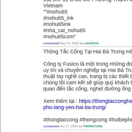
Vietnam
""#nohu65
#nohu65_ink
#nohu65ink
#nha_cai_nohu65
#nohu65com"
commented
Sep 15, 2024
by
nohu65ink
Thông Tắc Cống Tại Hai Bà Trưng Hà
Công ty Fusico là một trong những đơ
uy tín và chuyên nghiệp tại Hai Bà Tr
thuật tay nghề cao, trang bị các thiết 
chúng tôi cam kết sẽ giúp quý khách h
quan đến tắc cống, nghẹt đường ống
Xem thêm tại :
https://thongtaccongh
pho-lang-yen-hai-ba-trung/
#thongtaccong #thongcong #hutbeph
commented
Oct 17, 2024
by
THONGCONG