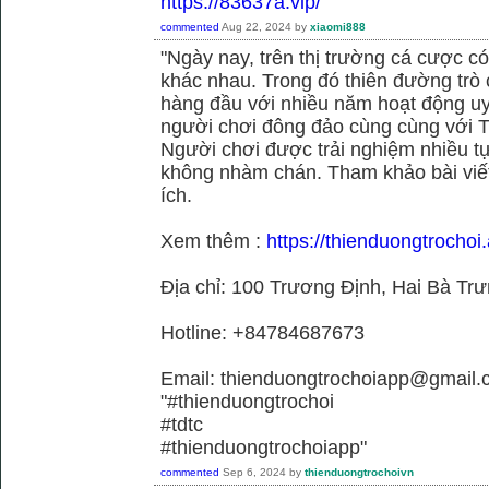
https://83637a.vip/
commented
Aug 22, 2024
by
xiaomi888
"Ngày nay, trên thị trường cá cược có
khác nhau. Trong đó thiên đường trò 
hàng đầu với nhiều năm hoạt động uy
người chơi đông đảo cùng cùng với
Người chơi được trải nghiệm nhiều 
không nhàm chán. Tham khảo bài viết
ích.
Xem thêm :
https://thienduongtrochoi.
Địa chỉ: 100 Trương Định, Hai Bà Trư
Hotline: +84784687673
Email: thienduongtrochoiapp@gmail.
"#thienduongtrochoi
#tdtc
#thienduongtrochoiapp"
commented
Sep 6, 2024
by
thienduongtrochoivn