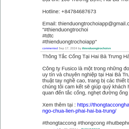
Hotline: +84784687673
Email: thienduongtrochoiapp@gmail.
"#thienduongtrochoi
#tdtc
#thienduongtrochoiapp"
commented
Sep 17, 2024
by
thienduongtrochoivn
Thông Tắc Cống Tại Hai Bà Trưng Hà
Công ty Fusico là một trong những đơ
uy tín và chuyên nghiệp tại Hai Bà Tr
thuật tay nghề cao, trang bị các thiết 
chúng tôi cam kết sẽ giúp quý khách h
quan đến tắc cống, nghẹt đường ống
Xem thêm tại :
https://thongtaccongh
ngo-chua-lien-phai-hai-ba-trung/
#thongtaccong #thongcong #hutbeph