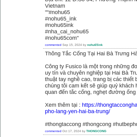
Vietnam
""#nohu65
#nohu65_ink
#nohu65ink
#nha_cai_nohu65
#nohu65com"
commented
Sep 15, 2024
by
nohu65ink
Thông Tắc Cống Tại Hai Bà Trưng Hà
Công ty Fusico là một trong những đơ
uy tín và chuyên nghiệp tại Hai Bà Tr
thuật tay nghề cao, trang bị các thiết 
chúng tôi cam kết sẽ giúp quý khách h
quan đến tắc cống, nghẹt đường ống
Xem thêm tại :
https://thongtaccongh
pho-lang-yen-hai-ba-trung/
#thongtaccong #thongcong #hutbeph
commented
Oct 17, 2024
by
THONGCONG