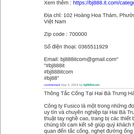
Xem thêm :
https://bj888.it.com/categ
Địa chỉ: 102 Hoàng Hoa Thám, Phườn
Việt Nam
Zip code : 700000
Số điện thoại: 0365511929
Email: bj888itcom@gmail.com"
"#bj888it
#bj888itcom
#bj88"
commented
Sep 3, 2024
by
bj888itcom
Thông Tắc Cống Tại Hai Bà Trưng Hà
Công ty Fusico là một trong những đơ
uy tín và chuyên nghiệp tại Hai Bà Tr
thuật tay nghề cao, trang bị các thiết 
chúng tôi cam kết sẽ giúp quý khách h
quan đến tắc cống, nghẹt đường ống