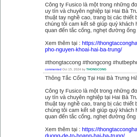
Công ty Fusico là một trong những đơ
uy tín và chuyên nghiệp tại Hai Bà Tr
thuật tay nghề cao, trang bị các thiết 
chúng tôi cam kết sẽ giúp quý khách h
quan đến tắc cống, nghẹt đường ống
Xem thêm tại :
https://thongtaccongh
pho-nguyen-khoai-hai-ba-trung/
#thongtaccong #thongcong #hutbeph
commented
Oct 15, 2024
by
THONGCONG
Thông Tắc Cống Tại Hai Bà Trưng Hà
Công ty Fusico là một trong những đơ
uy tín và chuyên nghiệp tại Hai Bà Tr
thuật tay nghề cao, trang bị các thiết 
chúng tôi cam kết sẽ giúp quý khách h
quan đến tắc cống, nghẹt đường ống
Xem thêm tại :
https://thongtaccongh
duong-de-to-hoang-hai-ba-trung/