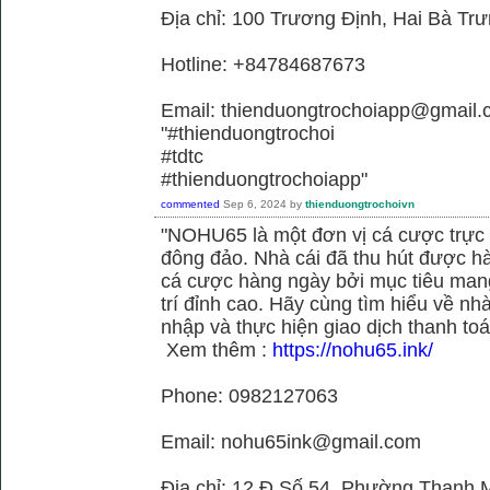
Địa chỉ: 100 Trương Định, Hai Bà Trư
Hotline: +84784687673
Email: thienduongtrochoiapp@gmail.
"#thienduongtrochoi
#tdtc
#thienduongtrochoiapp"
commented
Sep 6, 2024
by
thienduongtrochoivn
"NOHU65 là một đơn vị cá cược trực 
đông đảo. Nhà cái đã thu hút được h
cá cược hàng ngày bởi mục tiêu mang 
trí đỉnh cao. Hãy cùng tìm hiểu về nh
nhập và thực hiện giao dịch thanh toá
Xem thêm :
https://nohu65.ink/
Phone: 0982127063
Email: nohu65ink@gmail.com
Địa chỉ: 12 Đ.Số 54, Phường Thạnh M