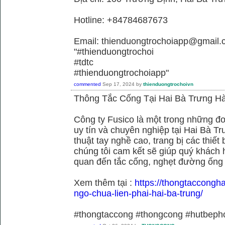
Hotline: +84784687673
Email: thienduongtrochoiapp@gmail.
"#thienduongtrochoi
#tdtc
#thienduongtrochoiapp"
commented
Sep 17, 2024
by
thienduongtrochoivn
Thông Tắc Cống Tại Hai Bà Trưng Hà
Công ty Fusico là một trong những đơ
uy tín và chuyên nghiệp tại Hai Bà Tr
thuật tay nghề cao, trang bị các thiết 
chúng tôi cam kết sẽ giúp quý khách h
quan đến tắc cống, nghẹt đường ống
Xem thêm tại :
https://thongtaccongh
ngo-chua-lien-phai-hai-ba-trung/
#thongtaccong #thongcong #hutbeph