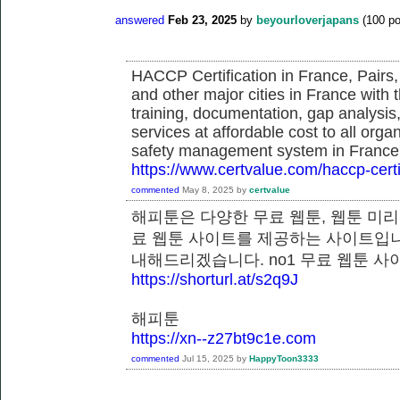
answered
Feb 23, 2025
by
beyourloverjapans
(
100
po
HACCP Certification in France, Pairs,
and other major cities in France with 
training, documentation, gap analysis,
services at affordable cost to all orga
safety management system in France
https://www.certvalue.com/haccp-certif
commented
May 8, 2025
by
certvalue
해피툰은 다양한 무료 웹툰, 웹툰 미리
료 웹툰 사이트를 제공하는 사이트입니
내해드리겠습니다. no1 무료 웹툰 
https://shorturl.at/s2q9J
해피툰
https://xn--z27bt9c1e.com
commented
Jul 15, 2025
by
HappyToon3333