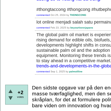
#thongtaccong #thongcong #hutbeph
commented
Oct 25, 2024
by
THONGCONG
lot online menjadi salah satu permain
commented
Feb 23, 2025
by
beyourloverjapans
The global palm oil market is experien
rising demand for edible oils, biofuels
developments highlight shifts in con
sustainable palm oil and the adoptio
equipment. Monitoring these trends is
to stay ahead in a competitive market
trends-and-developments-in-the-globa
commented
Sep 1, 2025
by
palmoilline
Den sidste opgave var på den en
+2
masse tværfaglighed, men den sen
votes
skråplan, for det at formulere po
bare viden om innovation og hvad 