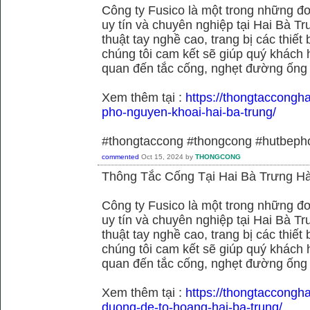
Công ty Fusico là một trong những đơ
uy tín và chuyên nghiệp tại Hai Bà Tr
thuật tay nghề cao, trang bị các thiết 
chúng tôi cam kết sẽ giúp quý khách h
quan đến tắc cống, nghẹt đường ống
Xem thêm tại :
https://thongtaccongh
pho-nguyen-khoai-hai-ba-trung/
#thongtaccong #thongcong #hutbeph
commented
Oct 15, 2024
by
THONGCONG
Thông Tắc Cống Tại Hai Bà Trưng Hà
Công ty Fusico là một trong những đơ
uy tín và chuyên nghiệp tại Hai Bà Tr
thuật tay nghề cao, trang bị các thiết 
chúng tôi cam kết sẽ giúp quý khách h
quan đến tắc cống, nghẹt đường ống
Xem thêm tại :
https://thongtaccongh
duong-de-to-hoang-hai-ba-trung/