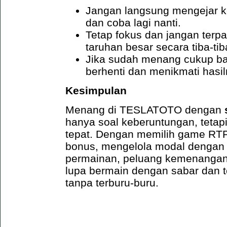
Jangan langsung mengejar ke
dan coba lagi nanti.
Tetap fokus dan jangan ter
taruhan besar secara tiba-tib
Jika sudah menang cukup ba
berhenti dan menikmati hasil
Kesimpulan
Menang di TESLATOTO dengan
hanya soal keberuntungan, tetapi
tepat. Dengan memilih game RTP
bonus, mengelola modal dengan 
permainan, peluang kemenangan
lupa bermain dengan sabar dan 
tanpa terburu-buru.