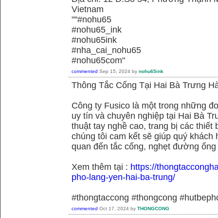
Vietnam
""#nohu65
#nohu65_ink
#nohu65ink
#nha_cai_nohu65
#nohu65com"
commented
Sep 15, 2024
by
nohu65ink
Thông Tắc Cống Tại Hai Bà Trưng Hà
Công ty Fusico là một trong những đơ
uy tín và chuyên nghiệp tại Hai Bà Tr
thuật tay nghề cao, trang bị các thiết 
chúng tôi cam kết sẽ giúp quý khách h
quan đến tắc cống, nghẹt đường ống
Xem thêm tại :
https://thongtaccongh
pho-lang-yen-hai-ba-trung/
#thongtaccong #thongcong #hutbeph
commented
Oct 17, 2024
by
THONGCONG