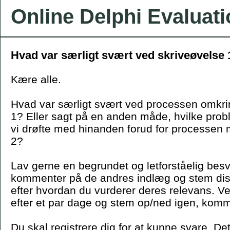
Online Delphi Evaluat
Hvad var særligt svært ved skriveøvelse 
Kære alle.
Hvad var særligt svært ved processen omkri
1? Eller sagt på en anden måde, hvilke probl
vi drøfte med hinanden forud for processen
2?
Lav gerne en begrundet og letforståelig besv
kommenter på de andres indlæg og stem dis
efter hvordan du vurderer deres relevans. V
efter et par dage og stem op/ned igen, komm
Du skal registrere dig for at kunne svare. De