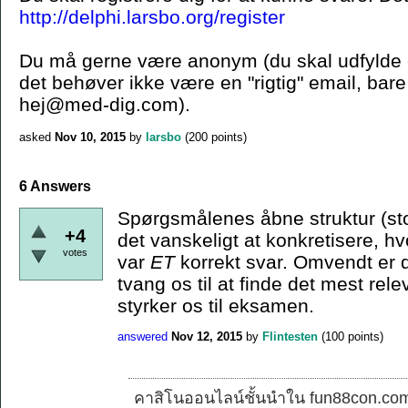
http://delphi.larsbo.org/register
Du må gerne være anonym (du skal udfylde e
det behøver ikke være en "rigtig" email, bare
hej@med-dig.com).
asked
Nov 10, 2015
by
larsbo
(
200
points)
6 Answers
Spørgsmålenes åbne struktur (sto
+4
det vanskeligt at konkretisere, hv
votes
var
ET
korrekt svar. Omvendt er d
tvang os til at finde det mest rele
styrker os til eksamen.
answered
Nov 12, 2015
by
Flintesten
(
100
points)
คาสิโนออนไลน์ชั้นนำใน fun88con.com