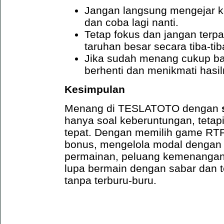
Jangan langsung mengejar ke
dan coba lagi nanti.
Tetap fokus dan jangan ter
taruhan besar secara tiba-tib
Jika sudah menang cukup ba
berhenti dan menikmati hasil
Kesimpulan
Menang di TESLATOTO dengan
hanya soal keberuntungan, tetapi
tepat. Dengan memilih game RTP
bonus, mengelola modal dengan 
permainan, peluang kemenangan
lupa bermain dengan sabar dan 
tanpa terburu-buru.