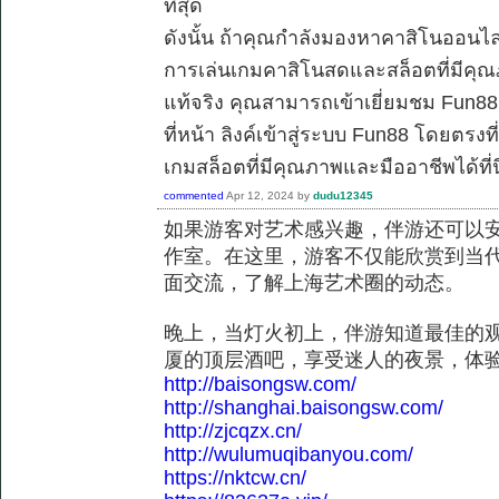
ที่สุด
ดังนั้น ถ้าคุณกำลังมองหาคาสิโนออนไ
การเล่นเกมคาสิโนสดและสล็อตที่มีคุ
แท้จริง คุณสามารถเข้าเยี่ยมชม Fun88
ที่หน้า ลิงค์เข้าสู่ระบบ Fun88 โดยตรงที
เกมสล็อตที่มีคุณภาพและมืออาชีพได้ที่นี
commented
Apr 12, 2024
by
dudu12345
如果游客对艺术感兴趣，伴游还可以
作室。在这里，游客不仅能欣赏到当
面交流，了解上海艺术圈的动态。
晚上，当灯火初上，伴游知道最佳的
厦的顶层酒吧，享受迷人的夜景，体
http://baisongsw.com/
http://shanghai.baisongsw.com/
http://zjcqzx.cn/
http://wulumuqibanyou.com/
https://nktcw.cn/