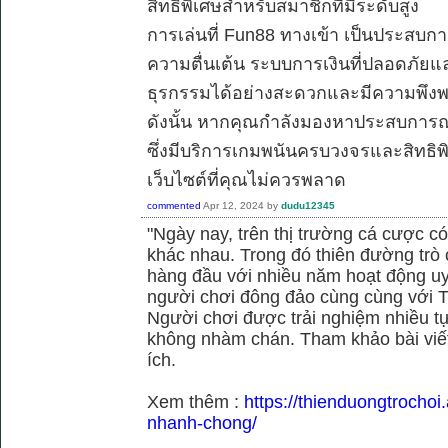
สิทธิพิเศษสำหรับสมาชิกที่มีระดับสูง
การเล่นที่ Fun88 ทางเข้า เป็นประสบกา
ความตื่นเต้น ระบบการเงินที่ปลอดภั
ธุรกรรมได้อย่างสะดวกและมีความพึง
ดังนั้น หากคุณกำลังมองหาประสบการณ์ก
ซึ่งมีบริการเกมพนันครบวงจรและสิทธิพ
เว็บไซต์ที่คุณไม่ควรพลาด
commented
Apr 12, 2024
by
dudu12345
"Ngày nay, trên thị trường cá cược có
khác nhau. Trong đó thiên đường trò 
hàng đầu với nhiều năm hoạt động uy
người chơi đông đảo cùng cùng với
Người chơi được trải nghiệm nhiều 
không nhàm chán. Tham khảo bài viết
ích.
Xem thêm :
https://thienduongtrochoi
nhanh-chong/