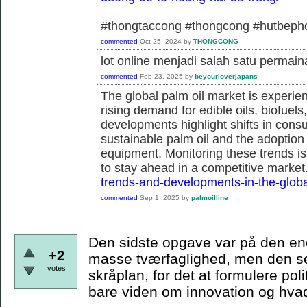
#thongtaccong #thongcong #hutbeph
commented
Oct 25, 2024
by
THONGCONG
lot online menjadi salah satu permain
commented
Feb 23, 2025
by
beyourloverjapans
The global palm oil market is experien
rising demand for edible oils, biofuels
developments highlight shifts in con
sustainable palm oil and the adoptio
equipment. Monitoring these trends is
to stay ahead in a competitive market
trends-and-developments-in-the-globa
commented
Sep 1, 2025
by
palmoilline
Den sidste opgave var på den en
+2
masse tværfaglighed, men den sen
votes
skråplan, for det at formulere po
bare viden om innovation og hvad 