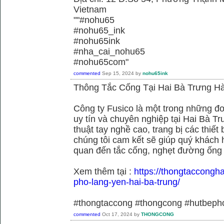
Vietnam
""#nohu65
#nohu65_ink
#nohu65ink
#nha_cai_nohu65
#nohu65com"
commented
Sep 15, 2024
by
nohu65ink
Thông Tắc Cống Tại Hai Bà Trưng Hà
Công ty Fusico là một trong những đơ
uy tín và chuyên nghiệp tại Hai Bà Tr
thuật tay nghề cao, trang bị các thiết 
chúng tôi cam kết sẽ giúp quý khách h
quan đến tắc cống, nghẹt đường ống
Xem thêm tại :
https://thongtaccongh
pho-lang-yen-hai-ba-trung/
#thongtaccong #thongcong #hutbeph
commented
Oct 17, 2024
by
THONGCONG