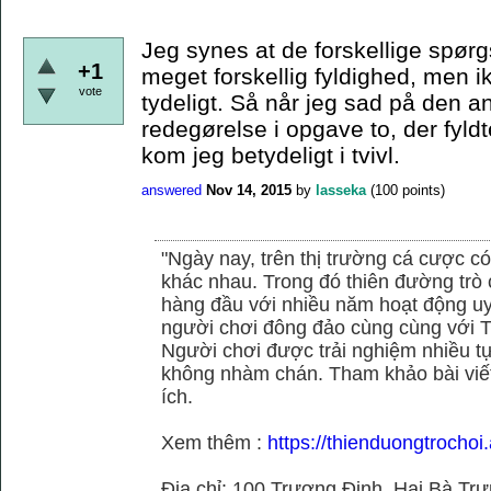
Jeg synes at de forskellige spørg
+1
meget forskellig fyldighed, men i
vote
tydeligt. Så når jeg sad på den 
redegørelse i opgave to, der fyldt
kom jeg betydeligt i tvivl.
answered
Nov 14, 2015
by
lasseka
(
100
points)
"Ngày nay, trên thị trường cá cược có
khác nhau. Trong đó thiên đường trò 
hàng đầu với nhiều năm hoạt động uy
người chơi đông đảo cùng cùng với
Người chơi được trải nghiệm nhiều 
không nhàm chán. Tham khảo bài viết
ích.
Xem thêm :
https://thienduongtrochoi
Địa chỉ: 100 Trương Định, Hai Bà Trư