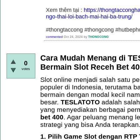
Xem thêm tại :
https://thongtaccongh
ngo-thai-loi-bach-mai-hai-ba-trung/
#thongtaccong #thongcong #hutbeph
commented
Oct 24, 2024
by
THONGCONG
Cara Mudah Menang di TE
0
Bermain Slot Receh Bet 4
votes
Slot online menjadi salah satu p
populer di Indonesia, terutama b
bermain dengan modal kecil nam
besar.
TESLATOTO
adalah salah 
yang menyediakan berbagai pe
bet 400
. Agar peluang menang le
strategi yang bisa Anda terapkan
1. Pilih Game Slot dengan RTP 