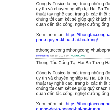
Công ty Fusico là một trong những đơ
uy tín và chuyên nghiệp tại Hai Bà Tr
thuật tay nghề cao, trang bị các thiết 
chúng tôi cam kết sẽ giúp quý khách h
quan đến tắc cống, nghẹt đường ống
Xem thêm tại :
https://thongtaccongh
pho-nguyen-khoai-hai-ba-trung/
#thongtaccong #thongcong #hutbeph
commented
Oct 15, 2024
by
THONGCONG
Thông Tắc Cống Tại Hai Bà Trưng Hà
Công ty Fusico là một trong những đơ
uy tín và chuyên nghiệp tại Hai Bà Tr
thuật tay nghề cao, trang bị các thiết 
chúng tôi cam kết sẽ giúp quý khách h
quan đến tắc cống, nghẹt đường ống
Xem thêm tại :
https://thongtaccongh
duong-de-to-hoang-hai-ba-trung/