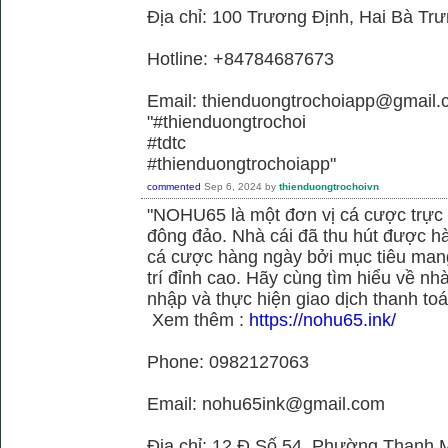
Địa chỉ: 100 Trương Định, Hai Bà Trư
Hotline: +84784687673
Email: thienduongtrochoiapp@gmail.
"#thienduongtrochoi
#tdtc
#thienduongtrochoiapp"
commented
Sep 6, 2024
by
thienduongtrochoivn
"NOHU65 là một đơn vị cá cược trực 
đông đảo. Nhà cái đã thu hút được h
cá cược hàng ngày bởi mục tiêu mang 
trí đỉnh cao. Hãy cùng tìm hiểu về nh
nhập và thực hiện giao dịch thanh toá
Xem thêm :
https://nohu65.ink/
Phone: 0982127063
Email: nohu65ink@gmail.com
Địa chỉ: 12 Đ.Số 54, Phường Thạnh M