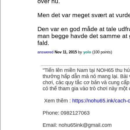
over nu.
Men det var meget svært at vurde
Den var en god måde at tale udfr
man begge havde det samme at gå
fald.
answered
Nov 11, 2015
by
yolo
(
100
points)
"Tiến lên miền Nam tại NOH65 thu hú
thưởng hấp dẫn mà nó mang lại. Bài vi
chơi, các quy tắc cơ bản và cung cấp
có thể tham gia vào trò chơi này một c
Xem thêm :
https://nohu65.ink/cach-
Phone: 0982127063
Email: nohu65ink@gmail.com