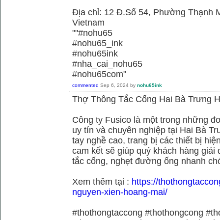
Địa chỉ: 12 Đ.Số 54, Phường Thạnh M
Vietnam
""#nohu65
#nohu65_ink
#nohu65ink
#nha_cai_nohu65
#nohu65com"
commented
Sep 6, 2024
by
nohu65ink
Thợ Thông Tắc Cống Hai Bà Trưng H
Công ty Fusico là một trong những đơ
uy tín và chuyên nghiệp tại Hai Bà Tr
tay nghề cao, trang bị các thiết bị hiệ
cam kết sẽ giúp quý khách hàng giải 
tắc cống, nghẹt đường ống nhanh chó
Xem thêm tại :
https://thothongtaccon
nguyen-xien-hoang-mai/
#thothongtaccong #thothongcong #th