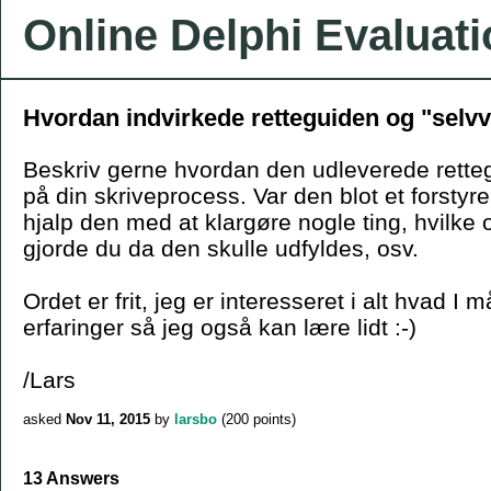
Online Delphi Evaluat
Hvordan indvirkede retteguiden og "selvv
Beskriv gerne hvordan den udleverede rette
på din skriveprocess. Var den blot et forsty
hjalp den med at klargøre nogle ting, hvilke 
gjorde du da den skulle udfyldes, osv.
Ordet er frit, jeg er interesseret i alt hvad I 
erfaringer så jeg også kan lære lidt :-)
/Lars
asked
Nov 11, 2015
by
larsbo
(
200
points)
13 Answers