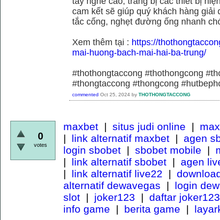
tay nghề cao, trang bị các thiết bị hiệ
cam kết sẽ giúp quý khách hàng giải 
tắc cống, nghẹt đường ống nhanh chó
Xem thêm tại :
https://thothongtaccon
mai-huong-bach-mai-hai-ba-trung/
#thothongtaccong #thothongcong #th
#thongtaccong #thongcong #hutbeph
commented
Oct 25, 2024
by
THOTHONGTACCONG
maxbet
|
situs judi online
|
maxb
0
|
link alternatif maxbet
|
agen s
votes
login sbobet
|
sbobet mobile
|
m
|
link alternatif sbobet
|
agen li
|
link alternatif live22
|
download
alternatif dewavegas
|
login de
slot
|
joker123
|
daftar joker123
info game
|
berita game
|
laya