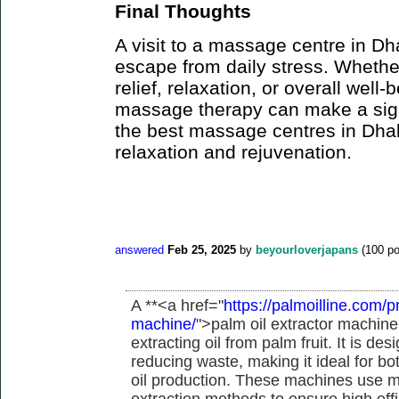
Final Thoughts
A visit to a massage centre in Dh
escape from daily stress. Whether
relief, relaxation, or overall well-
massage therapy can make a signi
the best massage centres in Dhak
relaxation and rejuvenation.
answered
Feb 25, 2025
by
beyourloverjapans
(
100
po
A **<a href="
https://palmoilline.com/p
machine/
">palm oil extractor machine <
extracting oil from palm fruit. It is de
reducing waste, making it ideal for b
oil production. These machines use m
extraction methods to ensure high eff