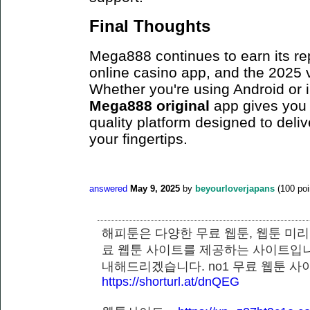
Final Thoughts
Mega888 continues to earn its re
online casino app, and the 2025 ve
Whether you're using Android or
Mega888 original
app gives you 
quality platform designed to deli
your fingertips.
answered
May 9, 2025
by
beyourloverjapans
(
100
poi
해피툰은 다양한 무료 웹툰, 웹툰 미리
료 웹툰 사이트를 제공하는 사이트입니
내해드리겠습니다. no1 무료 웹툰 
https://shorturl.at/dnQEG