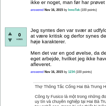
ikke er noget, man før har prøvet 
answered
Nov 16, 2015
by
InnoTek
(
100
points)
Jeg syntes den var svær at udfyld
0
at være kritisk og derfor synes de
votes
høje karakterer.
Men det var en god øvelse, da det
eget arbejde, hvilket jeg ikke hav
afleveret.
answered
Nov 16, 2015
by
1234
(
100
points)
Thợ Thông Tắc Cống Hai Bà Trưng H
Công ty Fusico là một trong những đơ
uy tín và chuyên nghiệp tại Hai Bà Tr