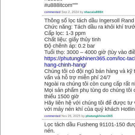
#u888itcom"""
commented
Sep 2, 2024
by
nhacaiu888it
Thông số lọc tách dầu Ingersoll Ran
Chức năng: Tách dầu ra khỏi khí trướ
Cấp lọc: 1-3 ppm
Chất liệu: giấy thủy tinh
Độ chênh áp: 0.2 bar
Tuổi thọ: 3000 – 4000 giờ (tùy vào đi
https://phutungkhinen365.com/loc-ta
hang-chinh-hang/
Chúng tôi có đội ngũ bán hàng và kỹ 
vấn và hỗ trợ miễn phí 24/7
Ngoài ra chúng tôi còn cung cấp rất n
Mọi sản phẩm phụ tùng do chúng tôi 
thiểu 1500 giờ
Hãy liên hệ với chúng tôi để được tư
với máy nén khí của quý khách Hotli
commented
Nov 26, 2025
by
phutungkhinen365
Lọc tách dầu Fusheng 91101-150 được
nén.