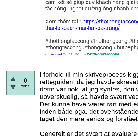
cam kết sẽ giúp quý khách hàng giải 
tắc cống, nghẹt đường ống nhanh chó
Xem thêm tại :
https://thothongtaccon
thai-loi-bach-mai-hai-ba-trung/
#thothongtaccong #thothongcong #th
#thongtaccong #thongcong #hutbeph
commented
Oct 24, 2024
by
THOTHONGTACCONG
I forhold til min skriveprocess ki
0
retteguiden, da jeg havde skrevet
votes
dette var nok, at jeg syntes, den 
uoverskuelig, så havde svært ved 
Det kunne have været rart med 
inden både pga. det ovenstående,
taget den mere seriøs og forståe
Generelt er det svært at evaluere 