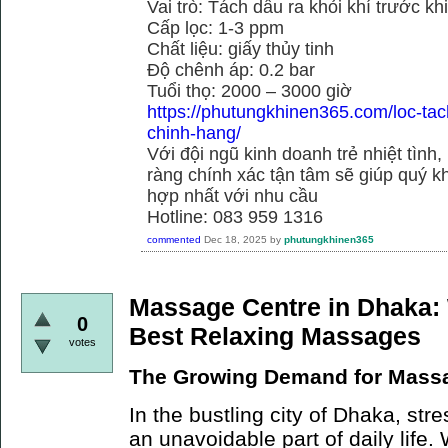
Vai trò: Tách dầu ra khỏi khí trước kh
Cấp lọc: 1-3 ppm
Chất liệu: giấy thủy tinh
Độ chênh áp: 0.2 bar
Tuổi thọ: 2000 – 3000 giờ
https://phutungkhinen365.com/loc-ta
chinh-hang/
Với đội ngũ kinh doanh trẻ nhiệt tình,
ràng chính xác tận tâm sẽ giúp quý
hợp nhất với nhu cầu
Hotline: 083 959 1316
commented
Dec 18, 2025
by
phutungkhinen365
Massage Centre in Dhaka: 
0
Best Relaxing Massages
votes
The Growing Demand for Massa
In the bustling city of Dhaka, st
an unavoidable part of daily life. 