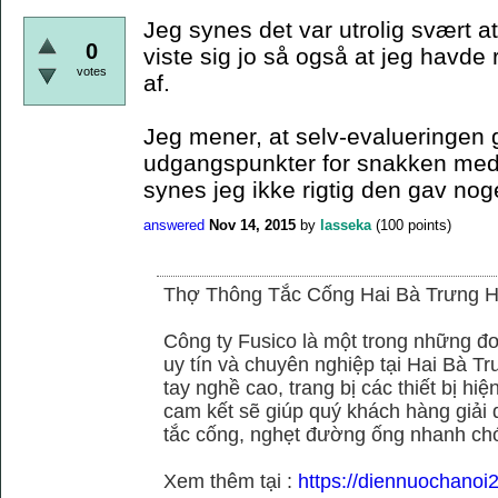
Jeg synes det var utrolig svært at
0
viste sig jo så også at jeg havd
votes
af.
Jeg mener, at selv-evalueringen 
udgangspunkter for snakken med 
synes jeg ikke rigtig den gav noget
answered
Nov 14, 2015
by
lasseka
(
100
points)
Thợ Thông Tắc Cống Hai Bà Trưng H
Công ty Fusico là một trong những đơ
uy tín và chuyên nghiệp tại Hai Bà Tr
tay nghề cao, trang bị các thiết bị hiệ
cam kết sẽ giúp quý khách hàng giải 
tắc cống, nghẹt đường ống nhanh chó
Xem thêm tại :
https://diennuochanoi