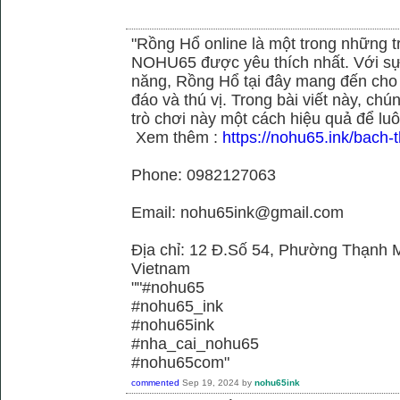
"Rồng Hổ online là một trong những tr
NOHU65 được yêu thích nhất. Với sự
năng, Rồng Hổ tại đây mang đến cho 
đáo và thú vị. Trong bài viết này, c
trò chơi này một cách hiệu quả để luô
Xem thêm :
https://nohu65.ink/bach-t
Phone: 0982127063
Email: nohu65ink@gmail.com
Địa chỉ: 12 Đ.Số 54, Phường Thạnh M
Vietnam
""#nohu65
#nohu65_ink
#nohu65ink
#nha_cai_nohu65
#nohu65com"
commented
Sep 19, 2024
by
nohu65ink