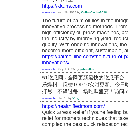
https://kkuns.com
commented
Aug 29, 2025
by
OnlineCasino5016
The future of palm oil lies in the int
innovative processing methods. From a
high-efficiency oil press machines, a
the industry by improving yield, redu
quality. With ongoing innovations, the
become more efficient, sustainable, a
https://palmoilline.com/the-future-of-
innovations/
commented
Sep 1, 2025
by
palmoilline
51吃瓜网 - 全网更新最快的吃瓜平
乐爆料，瓜榜TOP10实时更新。今
打尽，不错过每一场吃瓜盛宴！访问51
commented
Jan 15
by
51cg
https://healthifiedmom.com/
Quick Stress Relief If you're feeling b
relief for mothers techniques that ta
compiled the best quick relaxation te