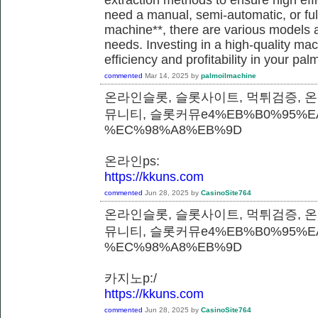
need a manual, semi-automatic, or ful
machine**, there are various models a
needs. Investing in a high-quality m
efficiency and profitability in your pal
commented
Mar 14, 2025
by
palmoilmachine
온라인슬롯, 슬롯사이트, 먹튀검증, 
뮤니티, 슬롯커뮤e4%EB%B0%95%E
%EC%98%A8%EB%9D
온라인ps:
https://kkuns.com
commented
Jun 28, 2025
by
CasinoSite764
온라인슬롯, 슬롯사이트, 먹튀검증, 
뮤니티, 슬롯커뮤e4%EB%B0%95%E
%EC%98%A8%EB%9D
카지노p:/
https://kkuns.com
commented
Jun 28, 2025
by
CasinoSite764