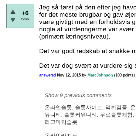
Jeg så først på den efter jeg hav
+6
for det meste brugbar og gav øje
votes
være givtigt med en forholdsvis
nogle af vurderingerme var svær fo
(primært læringsniveau).
Det var godt redskab at snakke m
Det var dog svært at vurdere sig 
answered
Nov 12, 2015
by
MarcJohnson
(
100
points)
Show 9 previous comments
온라인슬롯, 슬롯사이트, 먹튀검증, 
뮤니티, 슬롯커뮤니티, 무료슬롯체험,
라그마틱슬롯
온라인카지노