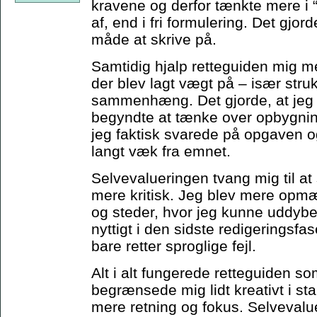
kravene og derfor tænkte mere i 
af, end i fri formulering. Det gjor
måde at skrive på.
Samtidig hjalp retteguiden mig me
der blev lagt vægt på – især stru
sammenhæng. Det gjorde, at jeg t
begyndte at tænke over opbygning
jeg faktisk svarede på opgaven 
langt væk fra emnet.
Selvevalueringen tvang mig til at
mere kritisk. Jeg blev mere op
og steder, hvor jeg kunne uddybe 
nyttigt i den sidste redigeringsfas
bare retter sproglige fejl.
Alt i alt fungerede retteguiden 
begrænsede mig lidt kreativt i st
mere retning og fokus. Selveval