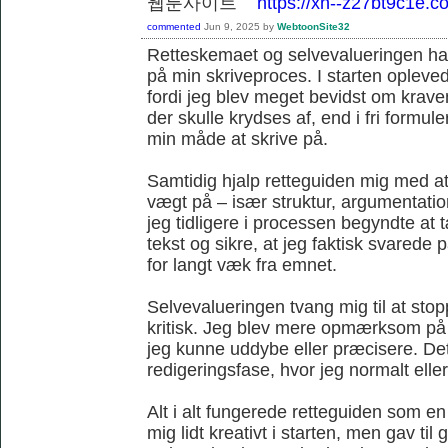
웹툰사이트
https://xn--z27bt9c1e.c
commented
Jun 9, 2025
by
WebtoonSite32
Retteskemaet og selvevalueringen havd
på min skriveproces. I starten opleve
fordi jeg blev meget bevidst om krave
der skulle krydses af, end i fri formule
min måde at skrive på.
Samtidig hjalp retteguiden mig med at 
vægt på – især struktur, argumentat
jeg tidligere i processen begyndte at
tekst og sikre, at jeg faktisk svare
for langt væk fra emnet.
Selvevalueringen tvang mig til at sto
kritisk. Jeg blev mere opmærksom på
jeg kunne uddybe eller præcisere. Det 
redigeringsfase, hvor jeg normalt ellers
Alt i alt fungerede retteguiden som 
mig lidt kreativt i starten, men gav ti