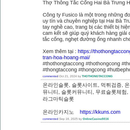
Thợ Thông Tắc Cống Hai Bà Trưng H
Công ty Fusico là một trong những đơ
uy tín và chuyên nghiệp tại Hai Bà Tr
tay nghề cao, trang bị các thiết bị hiệ
cam kết sẽ giúp quý khách hàng giải 
tắc cống, nghẹt đường ống nhanh chó
Xem thêm tại :
https://thothongtaccon
tran-hoa-hoang-mai/
#thothongtaccong #thothongcong #th
#thongtaccong #thongcong #hutbeph
commented
Oct 21, 2024
by
THOTHONGTACCONG
온라인슬롯, 슬롯사이트, 먹튀검증, 
뮤니티, 슬롯커뮤니티, 무료슬롯체험,
라그마틱슬롯
온라인카지노
https://kkuns.com
commented
Sep 16, 2025
by
OnlineCasino5016