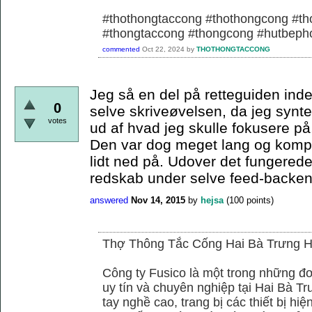
#thothongtaccong #thothongcong #th
#thongtaccong #thongcong #hutbeph
commented
Oct 22, 2024
by
THOTHONGTACCONG
Jeg så en del på retteguiden ind
0
selve skriveøvelsen, da jeg synt
votes
ud af hvad jeg skulle fokusere på, 
Den var dog meget lang og komp
lidt ned på. Udover det fungerede
redskab under selve feed-backen
answered
Nov 14, 2015
by
hejsa
(
100
points)
Thợ Thông Tắc Cống Hai Bà Trưng H
Công ty Fusico là một trong những đơ
uy tín và chuyên nghiệp tại Hai Bà Tr
tay nghề cao, trang bị các thiết bị hiệ