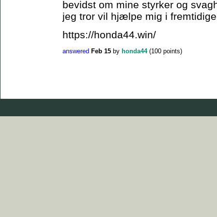
bevidst om mine styrker og svagh
jeg tror vil hjælpe mig i fremtidig
https://honda44.win/
answered
Feb 15
by
honda44
(
100
points)