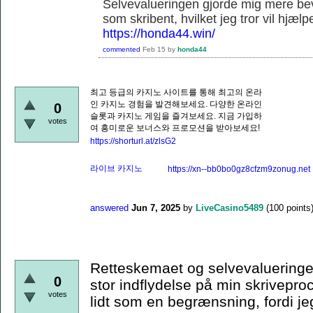
Selvevalueringen gjorde mig mere be
som skribent, hvilket jeg tror vil hjæl
https://honda44.win/
commented
Feb 15
by
honda44
최고 등급의 카지노 사이트를 통해 최고의 온라
인 카지노 경험을 발견해보세요. 다양한 온라인
0
슬롯과 카지노 게임을 즐겨보세요. 지금 가입하
votes
여 흥미로운 보너스와 프로모션을 받아보세요!
https://shorturl.at/zlsG2
라이브 카지노
https://xn--bb0bo0gz8cfzm9zonug.net
answered
Jun 7, 2025
by
LiveCasino5489
(
100
points
Retteskemaet og selvevalueringen
0
stor indflydelse på min skriveproc
votes
lidt som en begrænsning, fordi j