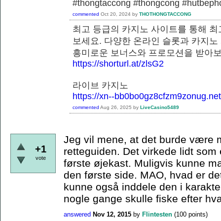
#thongtaccong #thongcong #hutbeph
commented
Oct 20, 2024
by
THOTHONGTACCONG
최고 등급의 카지노 사이트를 통해 최
보세요. 다양한 온라인 슬롯과 카지노
흥미로운 보너스와 프로모션을
https://shorturl.at/zlsG2
라이브 카지노
https://xn--bb0bo0gz8cfzm9zonug.net
commented
Aug 26, 2025
by
LiveCasino5489
Jeg vil mene, at det burde være m
+1
retteguiden. Det virkede lidt som
vote
første øjekast. Muligvis kunne ma
den første side. MAO, hvad er de
kunne også inddele den i karaktera
nogle gange skulle fiske efter hvad
answered
Nov 12, 2015
by
Flintesten
(
100
points)