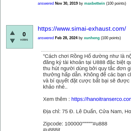
answered
Nov 30, 2019
by
maxbettwin
(
100
points)
https://www.simai-exhaust.com/
0
answered
Feb 28, 2024
by
xunheng
(
100
points)
votes
"Cách chơi Rồng Hổ dường như là nộ
đăng ký tài khoản tại U888 đặc biệt
thu hút người dùng bởi quy tắc đơn 
thưởng hấp dẫn. Không để các bạn ch
và bí quyết đặt cược bất bại sẽ được
khảo nhé..
Xem thêm :
https://hanoitranserco.co
Địa chỉ: 75 Đ. Lê Duẩn, Cửa Nam, H
Zipcode: 100000""""""#u888
#u888it