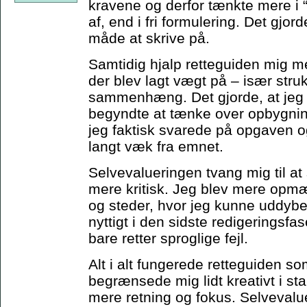
kravene og derfor tænkte mere i 
af, end i fri formulering. Det gjor
måde at skrive på.
Samtidig hjalp retteguiden mig me
der blev lagt vægt på – især stru
sammenhæng. Det gjorde, at jeg t
begyndte at tænke over opbygning
jeg faktisk svarede på opgaven 
langt væk fra emnet.
Selvevalueringen tvang mig til at
mere kritisk. Jeg blev mere op
og steder, hvor jeg kunne uddybe 
nyttigt i den sidste redigeringsfas
bare retter sproglige fejl.
Alt i alt fungerede retteguiden 
begrænsede mig lidt kreativt i st
mere retning og fokus. Selveval