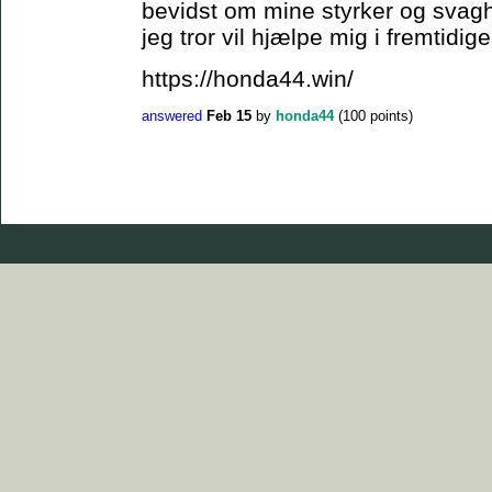
bevidst om mine styrker og svagh
jeg tror vil hjælpe mig i fremtidig
https://honda44.win/
answered
Feb 15
by
honda44
(
100
points)