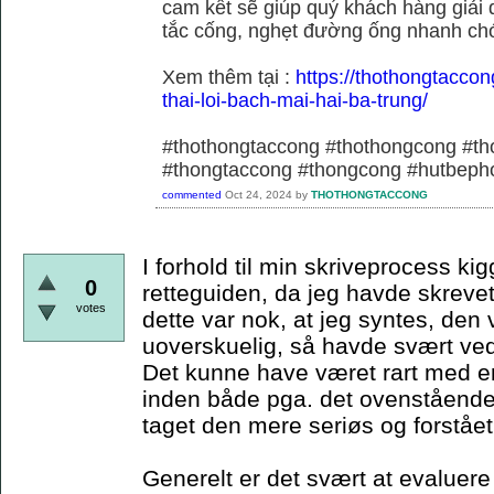
cam kết sẽ giúp quý khách hàng giải 
tắc cống, nghẹt đường ống nhanh chó
Xem thêm tại :
https://thothongtaccon
thai-loi-bach-mai-hai-ba-trung/
#thothongtaccong #thothongcong #th
#thongtaccong #thongcong #hutbeph
commented
Oct 24, 2024
by
THOTHONGTACCONG
I forhold til min skriveprocess ki
0
retteguiden, da jeg havde skrevet
votes
dette var nok, at jeg syntes, den 
uoverskuelig, så havde svært ved 
Det kunne have været rart med 
inden både pga. det ovenstående,
taget den mere seriøs og forståe
Generelt er det svært at evaluere 