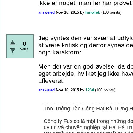
ikke er noget, man før har prøvet 
answered
Nov 16, 2015
by
InnoTek
(
100
points)
Jeg syntes den var svær at udfyld
0
at være kritisk og derfor synes de
votes
høje karakterer.
Men det var en god øvelse, da det
eget arbejde, hvilket jeg ikke hav
afleveret.
answered
Nov 16, 2015
by
1234
(
100
points)
Thợ Thông Tắc Cống Hai Bà Trưng H
Công ty Fusico là một trong những đơ
uy tín và chuyên nghiệp tại Hai Bà Tr