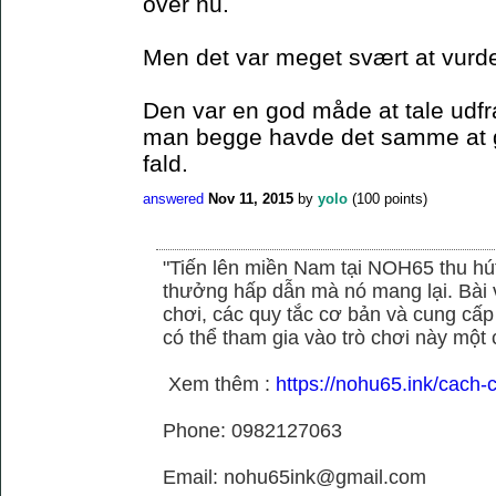
over nu.
Men det var meget svært at vurde
Den var en god måde at tale udfr
man begge havde det samme at gå
fald.
answered
Nov 11, 2015
by
yolo
(
100
points)
"Tiến lên miền Nam tại NOH65 thu hú
thưởng hấp dẫn mà nó mang lại. Bài vi
chơi, các quy tắc cơ bản và cung cấp
có thể tham gia vào trò chơi này một c
Xem thêm :
https://nohu65.ink/cach-
Phone: 0982127063
Email: nohu65ink@gmail.com