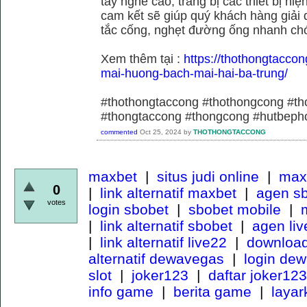
tay nghề cao, trang bị các thiết bị hiệ
cam kết sẽ giúp quý khách hàng giải 
tắc cống, nghẹt đường ống nhanh chó
Xem thêm tại :
https://thothongtaccon
mai-huong-bach-mai-hai-ba-trung/
#thothongtaccong #thothongcong #th
#thongtaccong #thongcong #hutbeph
commented
Oct 25, 2024
by
THOTHONGTACCONG
maxbet
|
situs judi online
|
maxb
0
|
link alternatif maxbet
|
agen s
votes
login sbobet
|
sbobet mobile
|
m
|
link alternatif sbobet
|
agen li
|
link alternatif live22
|
download
alternatif dewavegas
|
login de
slot
|
joker123
|
daftar joker123
info game
|
berita game
|
laya