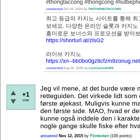
#thongtaccong #thongcong #hutbeph
commented
Oct 20, 2024
by
THOTHONGTACCONG
최고 등급의 카지노 사이트를 통해 최
보세요. 다양한 온라인 슬롯과 카지노
흥미로운 보너스와 프로모션을
https://shorturl.at/zlsG2
라이브 카지노
https://xn--bb0bo0gz8cfzm9zonug.net
commented
Aug 26, 2025
by
LiveCasino5489
Jeg vil mene, at det burde være m
+1
retteguiden. Det virkede lidt som
vote
første øjekast. Muligvis kunne ma
den første side. MAO, hvad er de
kunne også inddele den i karaktera
nogle gange skulle fiske efter hvad
answered
Nov 12, 2015
by
Flintesten
(
100
points)