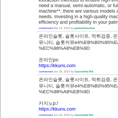
need a manual, semi-automatic, or ful
machine**, there are various models a
needs. Investing in a high-quality m
efficiency and profitability in your pal
commented
Mar 14, 2025
by
palmoilmachine
온라인슬롯, 슬롯사이트, 먹튀검증, 
뮤니티, 슬롯커뮤e4%EB%B0%95%E
%EC%98%A8%EB%9D
온라인ps:
https://kkuns.com
commented
Jun 28, 2025
by
CasinoSite764
온라인슬롯, 슬롯사이트, 먹튀검증, 
뮤니티, 슬롯커뮤e4%EB%B0%95%E
%EC%98%A8%EB%9D
카지노p:/
https://kkuns.com
commented
Jun 28, 2025
by
CasinoSite764