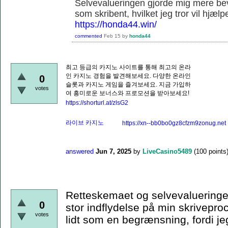
Selvevalueringen gjorde mig mere be
som skribent, hvilket jeg tror vil hjæl
https://honda44.win/
commented
Feb 15
by
honda44
최고 등급의 카지노 사이트를 통해 최고의 온라
인 카지노 경험을 발견해보세요. 다양한 온라인
0
슬롯과 카지노 게임을 즐겨보세요. 지금 가입하
votes
여 흥미로운 보너스와 프로모션을 받아보세요!
https://shorturl.at/zlsG2
라이브 카지노
https://xn--bb0bo0gz8cfzm9zonug.net
answered
Jun 7, 2025
by
LiveCasino5489
(
100
points
Retteskemaet og selvevalueringen
0
stor indflydelse på min skriveproc
votes
lidt som en begrænsning, fordi j