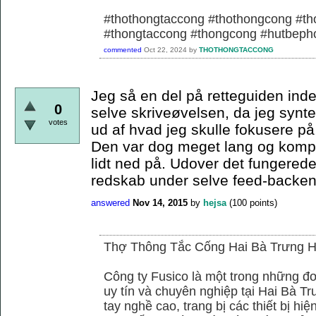
#thothongtaccong #thothongcong #th
#thongtaccong #thongcong #hutbeph
commented
Oct 22, 2024
by
THOTHONGTACCONG
Jeg så en del på retteguiden ind
0
selve skriveøvelsen, da jeg synt
votes
ud af hvad jeg skulle fokusere på, 
Den var dog meget lang og komp
lidt ned på. Udover det fungerede
redskab under selve feed-backen
answered
Nov 14, 2015
by
hejsa
(
100
points)
Thợ Thông Tắc Cống Hai Bà Trưng H
Công ty Fusico là một trong những đơ
uy tín và chuyên nghiệp tại Hai Bà Tr
tay nghề cao, trang bị các thiết bị hiệ