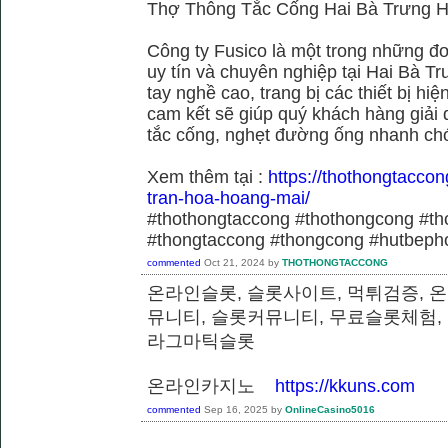
Thợ Thông Tắc Cống Hai Bà Trưng H
Công ty Fusico là một trong những đơ
uy tín và chuyên nghiệp tại Hai Bà Tr
tay nghề cao, trang bị các thiết bị hiệ
cam kết sẽ giúp quý khách hàng giải 
tắc cống, nghẹt đường ống nhanh chó
Xem thêm tại :
https://thothongtaccon
tran-hoa-hoang-mai/
#thothongtaccong #thothongcong #th
#thongtaccong #thongcong #hutbeph
commented
Oct 21, 2024
by
THOTHONGTACCONG
온라인슬롯, 슬롯사이트, 먹튀검증, 
뮤니티, 슬롯커뮤니티, 무료슬롯체험,
라그마틱슬롯
온라인카지노
https://kkuns.com
commented
Sep 16, 2025
by
OnlineCasino5016