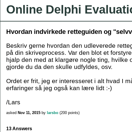
Online Delphi Evaluat
Hvordan indvirkede retteguiden og "selvv
Beskriv gerne hvordan den udleverede rette
på din skriveprocess. Var den blot et forsty
hjalp den med at klargøre nogle ting, hvilke 
gjorde du da den skulle udfyldes, osv.
Ordet er frit, jeg er interesseret i alt hvad I 
erfaringer så jeg også kan lære lidt :-)
/Lars
asked
Nov 11, 2015
by
larsbo
(
200
points)
13 Answers