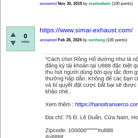
answered
Nov 30, 2019
by
maxbettwin
(
100
points)
https://www.simai-exhaust.com/
0
answered
Feb 28, 2024
by
xunheng
(
100
points)
votes
"Cách chơi Rồng Hổ dường như là nộ
đăng ký tài khoản tại U888 đặc biệt
thu hút người dùng bởi quy tắc đơn 
thưởng hấp dẫn. Không để các bạn ch
và bí quyết đặt cược bất bại sẽ được
khảo nhé..
Xem thêm :
https://hanoitranserco.co
Địa chỉ: 75 Đ. Lê Duẩn, Cửa Nam, H
Zipcode: 100000""""""#u888
#u888it