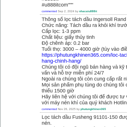
#u888itcom"""
commented
Sep 2, 2024
by
nhacaiu888it
Thông số lọc tách dầu Ingersoll Ran
Chức năng: Tách dầu ra khỏi khí trướ
Cấp lọc: 1-3 ppm
Chất liệu: giấy thủy tinh
Độ chênh áp: 0.2 bar
Tuổi thọ: 3000 – 4000 giờ (tùy vào đi
https://phutungkhinen365.com/loc-ta
hang-chinh-hang/
Chúng tôi có đội ngũ bán hàng và kỹ 
vấn và hỗ trợ miễn phí 24/7
Ngoài ra chúng tôi còn cung cấp rất n
Mọi sản phẩm phụ tùng do chúng tôi 
thiểu 1500 giờ
Hãy liên hệ với chúng tôi để được tư
với máy nén khí của quý khách Hotli
commented
Nov 26, 2025
by
phutungkhinen365
Lọc tách dầu Fusheng 91101-150 được
nén.