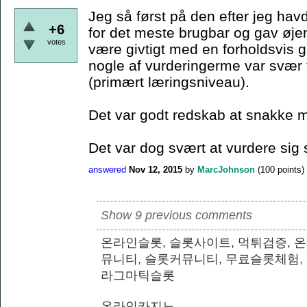
Jeg så først på den efter jeg hav
+6
for det meste brugbar og gav øje
votes
være givtigt med en forholdsvis
nogle af vurderingerme var svær fo
(primært læringsniveau).
Det var godt redskab at snakke m
Det var dog svært at vurdere sig 
answered
Nov 12, 2015
by
MarcJohnson
(
100
points)
Show 9 previous comments
온라인슬롯, 슬롯사이트, 먹튀검증, 
뮤니티, 슬롯커뮤니티, 무료슬롯체험,
라그마틱슬롯
온라인카지노