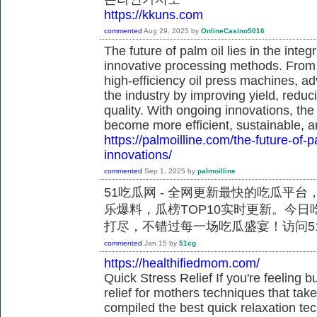
https://kkuns.com
commented
Aug 29, 2025
by
OnlineCasino5016
The future of palm oil lies in the int
innovative processing methods. From a
high-efficiency oil press machines, a
the industry by improving yield, redu
quality. With ongoing innovations, the
become more efficient, sustainable, a
https://palmoilline.com/the-future-of-
innovations/
commented
Sep 1, 2025
by
palmoilline
51吃瓜网 - 全网更新最快的吃瓜平
乐爆料，瓜榜TOP10实时更新。今
打尽，不错过每一场吃瓜盛宴！访问51
commented
Jan 15
by
51cg
https://healthifiedmom.com/
Quick Stress Relief If you're feeling b
relief for mothers techniques that ta
compiled the best quick relaxation te