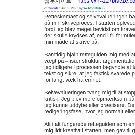
웹툰사이트
https://xn--z27bt9c1e.c
commented
Jun 9, 2025
by
WebtoonSite32
Retteskemaet og selvevalueringen havd
på min skriveproces. I starten opleve
fordi jeg blev meget bevidst om krave
der skulle krydses af, end i fri formule
min måde at skrive på.
Samtidig hjalp retteguiden mig med at 
vægt på – især struktur, argumentat
jeg tidligere i processen begyndte at
tekst og sikre, at jeg faktisk svare
for langt væk fra emnet.
Selvevalueringen tvang mig til at sto
kritisk. Jeg blev mere opmærksom på
jeg kunne uddybe eller præcisere. Det 
redigeringsfase, hvor jeg normalt ellers
Alt i alt fungerede retteguiden som 
mig lidt kreativt i starten, men gav ti