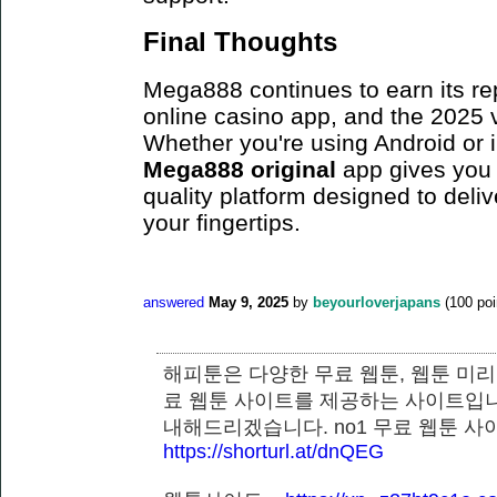
Final Thoughts
Mega888 continues to earn its re
online casino app, and the 2025 ve
Whether you're using Android or
Mega888 original
app gives you 
quality platform designed to deli
your fingertips.
answered
May 9, 2025
by
beyourloverjapans
(
100
poi
해피툰은 다양한 무료 웹툰, 웹툰 미리
료 웹툰 사이트를 제공하는 사이트입니
내해드리겠습니다. no1 무료 웹툰 
https://shorturl.at/dnQEG