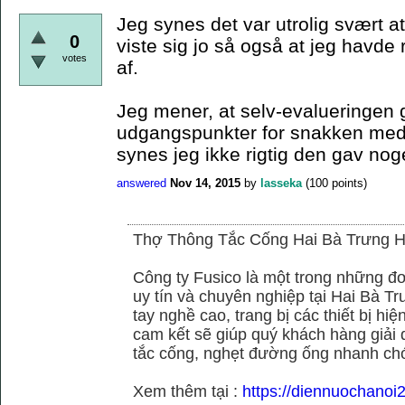
Jeg synes det var utrolig svært at
0
viste sig jo så også at jeg havd
votes
af.
Jeg mener, at selv-evalueringen 
udgangspunkter for snakken med 
synes jeg ikke rigtig den gav noget
answered
Nov 14, 2015
by
lasseka
(
100
points)
Thợ Thông Tắc Cống Hai Bà Trưng H
Công ty Fusico là một trong những đơ
uy tín và chuyên nghiệp tại Hai Bà Tr
tay nghề cao, trang bị các thiết bị hiệ
cam kết sẽ giúp quý khách hàng giải 
tắc cống, nghẹt đường ống nhanh chó
Xem thêm tại :
https://diennuochanoi