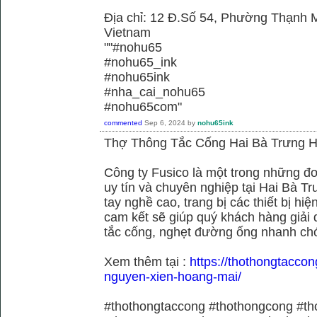
Địa chỉ: 12 Đ.Số 54, Phường Thạnh M
Vietnam
""#nohu65
#nohu65_ink
#nohu65ink
#nha_cai_nohu65
#nohu65com"
commented
Sep 6, 2024
by
nohu65ink
Thợ Thông Tắc Cống Hai Bà Trưng H
Công ty Fusico là một trong những đơ
uy tín và chuyên nghiệp tại Hai Bà Tr
tay nghề cao, trang bị các thiết bị hiệ
cam kết sẽ giúp quý khách hàng giải 
tắc cống, nghẹt đường ống nhanh chó
Xem thêm tại :
https://thothongtaccon
nguyen-xien-hoang-mai/
#thothongtaccong #thothongcong #th