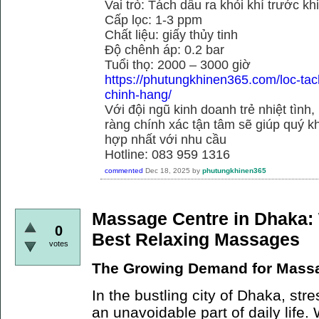
Vai trò: Tách dầu ra khỏi khí trước kh
Cấp lọc: 1-3 ppm
Chất liệu: giấy thủy tinh
Độ chênh áp: 0.2 bar
Tuổi thọ: 2000 – 3000 giờ
https://phutungkhinen365.com/loc-ta
chinh-hang/
Với đội ngũ kinh doanh trẻ nhiệt tình,
ràng chính xác tận tâm sẽ giúp quý
hợp nhất với nhu cầu
Hotline: 083 959 1316
commented
Dec 18, 2025
by
phutungkhinen365
Massage Centre in Dhaka: 
0
Best Relaxing Massages
votes
The Growing Demand for Massa
In the bustling city of Dhaka, st
an unavoidable part of daily life. 