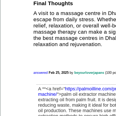
Final Thoughts
A visit to a massage centre in Dh
escape from daily stress. Whether
relief, relaxation, or overall well-
massage therapy can make a signi
the best massage centres in Dhak
relaxation and rejuvenation.
answered
Feb 25, 2025
by
beyourloverjapans
(
100
po
A **<a href="
https://palmoilline.com/p
machine/
">palm oil extractor machine <
extracting oil from palm fruit. It is de
reducing waste, making it ideal for b
oil production. These machines use m
extraction methods to ensure high eff