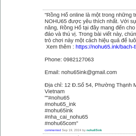
"Rồng Hổ online là một trong những tr
NOHU65 được yêu thích nhất. Với sự
năng, Rồng Hổ tại đây mang đến cho 
đáo và thú vị. Trong bài viết này, c
trò chơi này một cách hiệu quả để luô
Xem thêm :
https://nohu65.ink/bach-t
Phone: 0982127063
Email: nohu65ink@gmail.com
Địa chỉ: 12 Đ.Số 54, Phường Thạnh M
Vietnam
""#nohu65
#nohu65_ink
#nohu65ink
#nha_cai_nohu65
#nohu65com"
commented
Sep 19, 2024
by
nohu65ink