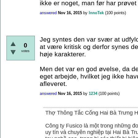
ikke er noget, man før har prøvet 
answered
Nov 16, 2015
by
InnoTek
(
100
points)
Jeg syntes den var svær at udfyld
0
at være kritisk og derfor synes de
votes
høje karakterer.
Men det var en god øvelse, da det
eget arbejde, hvilket jeg ikke hav
afleveret.
answered
Nov 16, 2015
by
1234
(
100
points)
Thợ Thông Tắc Cống Hai Bà Trưng H
Công ty Fusico là một trong những đơ
uy tín và chuyên nghiệp tại Hai Bà Tr