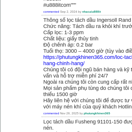
#u888itcom"""
commented
Sep 2, 2024
by
nhacaiu888it
Thông số lọc tách dầu Ingersoll Ran
Chức năng: Tách dầu ra khỏi khí trướ
Cấp lọc: 1-3 ppm
Chất liệu: giấy thủy tinh
Độ chênh áp: 0.2 bar
Tuổi thọ: 3000 – 4000 giờ (tùy vào đi
https://phutungkhinen365.com/loc-ta
hang-chinh-hang/
Chúng tôi có đội ngũ bán hàng và kỹ 
vấn và hỗ trợ miễn phí 24/7
Ngoài ra chúng tôi còn cung cấp rất n
Mọi sản phẩm phụ tùng do chúng tôi 
thiểu 1500 giờ
Hãy liên hệ với chúng tôi để được tư
với máy nén khí của quý khách Hotli
commented
Nov 26, 2025
by
phutungkhinen365
Lọc tách dầu Fusheng 91101-150 được
nén.