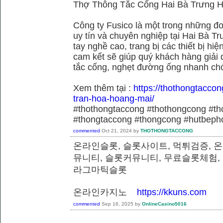
Thợ Thông Tắc Cống Hai Bà Trưng H
Công ty Fusico là một trong những đơ
uy tín và chuyên nghiệp tại Hai Bà Tr
tay nghề cao, trang bị các thiết bị hiệ
cam kết sẽ giúp quý khách hàng giải 
tắc cống, nghẹt đường ống nhanh chó
Xem thêm tại :
https://thothongtaccon
tran-hoa-hoang-mai/
#thothongtaccong #thothongcong #th
#thongtaccong #thongcong #hutbeph
commented
Oct 21, 2024
by
THOTHONGTACCONG
온라인슬롯, 슬롯사이트, 먹튀검증, 
뮤니티, 슬롯커뮤니티, 무료슬롯체험,
라그마틱슬롯
온라인카지노
https://kkuns.com
commented
Sep 16, 2025
by
OnlineCasino5016