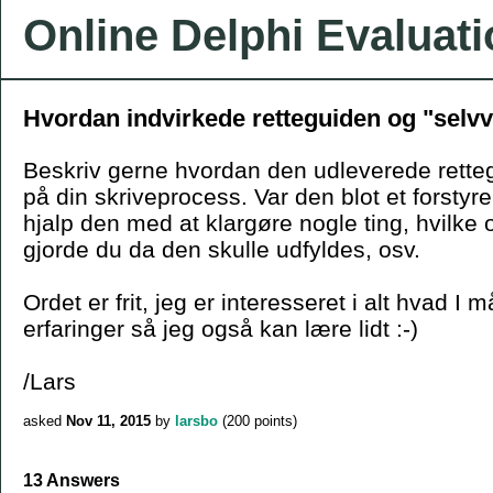
Online Delphi Evaluat
Hvordan indvirkede retteguiden og "selvv
Beskriv gerne hvordan den udleverede rette
på din skriveprocess. Var den blot et forsty
hjalp den med at klargøre nogle ting, hvilke 
gjorde du da den skulle udfyldes, osv.
Ordet er frit, jeg er interesseret i alt hvad I 
erfaringer så jeg også kan lære lidt :-)
/Lars
asked
Nov 11, 2015
by
larsbo
(
200
points)
13 Answers