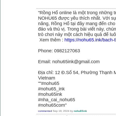
"Rồng Hổ online là một trong những tr
NOHU65 được yêu thích nhất. Với sự
năng, Rồng Hổ tại đây mang đến cho 
đáo và thú vị. Trong bài viết này, c
trò chơi này một cách hiệu quả để luô
Xem thêm :
https://nohu65.ink/bach-t
Phone: 0982127063
Email: nohu65ink@gmail.com
Địa chỉ: 12 Đ.Số 54, Phường Thạnh M
Vietnam
""#nohu65
#nohu65_ink
#nohu65ink
#nha_cai_nohu65
#nohu65com"
commented
Sep 19, 2024
by
nohu65ink