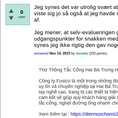
Jeg synes det var utrolig svært at
0
viste sig jo så også at jeg havd
votes
af.
Jeg mener, at selv-evalueringen 
udgangspunkter for snakken med 
synes jeg ikke rigtig den gav noget
answered
Nov 14, 2015
by
lasseka
(
100
points)
Thợ Thông Tắc Cống Hai Bà Trưng H
Công ty Fusico là một trong những đơ
uy tín và chuyên nghiệp tại Hai Bà Tr
tay nghề cao, trang bị các thiết bị hiệ
cam kết sẽ giúp quý khách hàng giải 
tắc cống, nghẹt đường ống nhanh chó
Xem thêm tại :
https://diennuochanoi