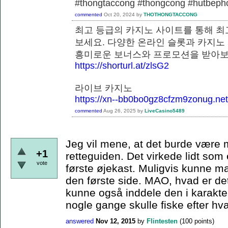
#thongtaccong #thongcong #hutbeph
commented
Oct 20, 2024
by
THOTHONGTACCONG
최고 등급의 카지노 사이트를 통해 최
보세요. 다양한 온라인 슬롯과 카지노
흥미로운 보너스와 프로모션을
https://shorturl.at/zlsG2
라이브 카지노
https://xn--bb0bo0gz8cfzm9zonug.net
commented
Aug 26, 2025
by
LiveCasino5489
Jeg vil mene, at det burde være m
+1
retteguiden. Det virkede lidt som
vote
første øjekast. Muligvis kunne ma
den første side. MAO, hvad er de
kunne også inddele den i karaktera
nogle gange skulle fiske efter hvad
answered
Nov 12, 2015
by
Flintesten
(
100
points)