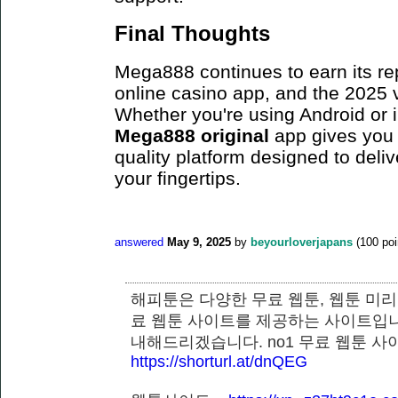
Final Thoughts
Mega888 continues to earn its re
online casino app, and the 2025 ve
Whether you're using Android or
Mega888 original
app gives you 
quality platform designed to deli
your fingertips.
answered
May 9, 2025
by
beyourloverjapans
(
100
poi
해피툰은 다양한 무료 웹툰, 웹툰 미리
료 웹툰 사이트를 제공하는 사이트입니
내해드리겠습니다. no1 무료 웹툰 
https://shorturl.at/dnQEG