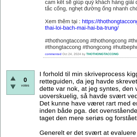
cam kết sẽ giúp quý khách hàng giải 
tắc cống, nghẹt đường ống nhanh chó
Xem thêm tại :
https://thothongtaccon
thai-loi-bach-mai-hai-ba-trung/
#thothongtaccong #thothongcong #th
#thongtaccong #thongcong #hutbeph
commented
Oct 24, 2024
by
THOTHONGTACCONG
I forhold til min skriveprocess ki
0
retteguiden, da jeg havde skrevet
votes
dette var nok, at jeg syntes, den 
uoverskuelig, så havde svært ved 
Det kunne have været rart med 
inden både pga. det ovenstående,
taget den mere seriøs og forståe
Generelt er det svært at evaluere 