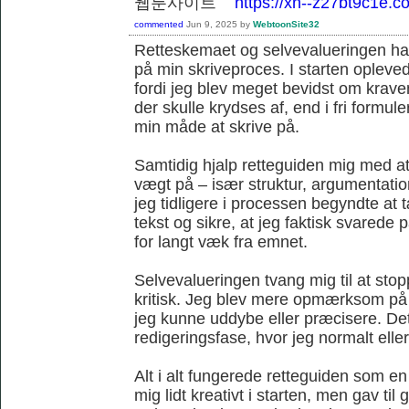
웹툰사이트
https://xn--z27bt9c1e.c
commented
Jun 9, 2025
by
WebtoonSite32
Retteskemaet og selvevalueringen havd
på min skriveproces. I starten opleve
fordi jeg blev meget bevidst om krave
der skulle krydses af, end i fri formule
min måde at skrive på.
Samtidig hjalp retteguiden mig med at 
vægt på – især struktur, argumentat
jeg tidligere i processen begyndte at
tekst og sikre, at jeg faktisk svare
for langt væk fra emnet.
Selvevalueringen tvang mig til at sto
kritisk. Jeg blev mere opmærksom på
jeg kunne uddybe eller præcisere. Det 
redigeringsfase, hvor jeg normalt ellers
Alt i alt fungerede retteguiden som 
mig lidt kreativt i starten, men gav ti