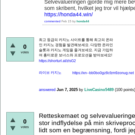
Selvevalueringen gjorde mig mere be
som skribent, hvilket jeg tror vil hjæl
https://honda44.win/
commented
Feb 15
by
honda44
최고 등급의 카지노 사이트를 통해 최고의 온라
인 카지노 경험을 발견해보세요. 다양한 온라인
0
슬롯과 카지노 게임을 즐겨보세요. 지금 가입하
votes
여 흥미로운 보너스와 프로모션을 받아보세요!
https://shorturl.at/zlsG2
라이브 카지노
https://xn--bb0bo0gz8cfzm9zonug.net
answered
Jun 7, 2025
by
LiveCasino5489
(
100
points
Retteskemaet og selvevalueringen
0
stor indflydelse på min skriveproc
votes
lidt som en begrænsning, fordi j