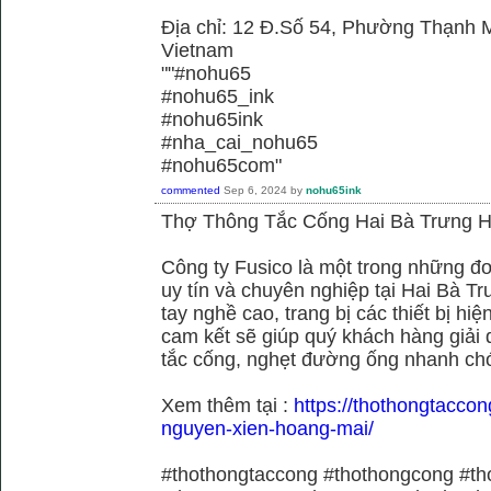
Địa chỉ: 12 Đ.Số 54, Phường Thạnh M
Vietnam
""#nohu65
#nohu65_ink
#nohu65ink
#nha_cai_nohu65
#nohu65com"
commented
Sep 6, 2024
by
nohu65ink
Thợ Thông Tắc Cống Hai Bà Trưng H
Công ty Fusico là một trong những đơ
uy tín và chuyên nghiệp tại Hai Bà Tr
tay nghề cao, trang bị các thiết bị hiệ
cam kết sẽ giúp quý khách hàng giải 
tắc cống, nghẹt đường ống nhanh chó
Xem thêm tại :
https://thothongtaccon
nguyen-xien-hoang-mai/
#thothongtaccong #thothongcong #th