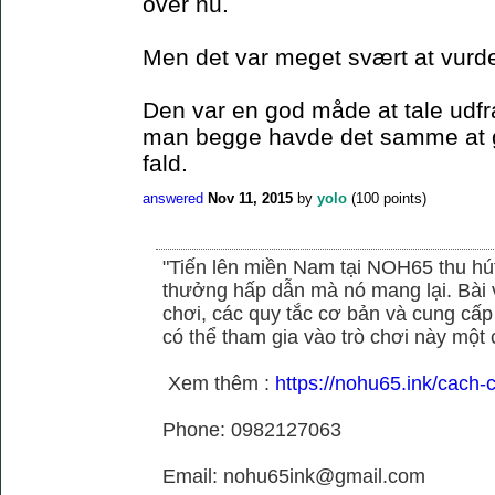
over nu.
Men det var meget svært at vurde
Den var en god måde at tale udfr
man begge havde det samme at gå
fald.
answered
Nov 11, 2015
by
yolo
(
100
points)
"Tiến lên miền Nam tại NOH65 thu hú
thưởng hấp dẫn mà nó mang lại. Bài vi
chơi, các quy tắc cơ bản và cung cấp
có thể tham gia vào trò chơi này một c
Xem thêm :
https://nohu65.ink/cach-
Phone: 0982127063
Email: nohu65ink@gmail.com