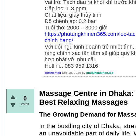
Vai trò: Tách dầu ra khỏi khí trước kh
Cấp lọc: 1-3 ppm
Chất liệu: giấy thủy tinh
Độ chênh áp: 0.2 bar
Tuổi thọ: 2000 – 3000 giờ
https://phutungkhinen365.com/loc-ta
chinh-hang/
Với đội ngũ kinh doanh trẻ nhiệt tình,
ràng chính xác tận tâm sẽ giúp quý
hợp nhất với nhu cầu
Hotline: 083 959 1316
commented
Dec 18, 2025
by
phutungkhinen365
Massage Centre in Dhaka: 
0
Best Relaxing Massages
votes
The Growing Demand for Massa
In the bustling city of Dhaka, st
an unavoidable part of daily life. 