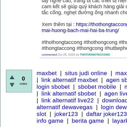
tay nghề cao, trang bị các thiết bị hiệ
cam kết sẽ giúp quý khách hàng giải 
tắc cống, nghẹt đường ống nhanh chó
Xem thêm tại :
https://thothongtaccon
mai-huong-bach-mai-hai-ba-trung/
#thothongtaccong #thothongcong #th
#thongtaccong #thongcong #hutbeph
commented
Oct 25, 2024
by
THOTHONGTACCONG
maxbet
|
situs judi online
|
maxb
0
|
link alternatif maxbet
|
agen s
votes
login sbobet
|
sbobet mobile
|
m
|
link alternatif sbobet
|
agen li
|
link alternatif live22
|
download
alternatif dewavegas
|
login de
slot
|
joker123
|
daftar joker123
info game
|
berita game
|
laya