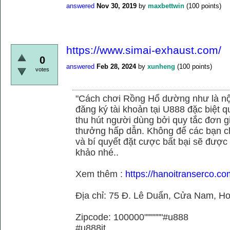
answered
Nov 30, 2019
by
maxbettwin
(
100
points)
https://www.simai-exhaust.com/
0
answered
Feb 28, 2024
by
xunheng
(
100
points)
votes
"Cách chơi Rồng Hổ dường như là nộ
đăng ký tài khoản tại U888 đặc biệt
thu hút người dùng bởi quy tắc đơn 
thưởng hấp dẫn. Không để các bạn ch
và bí quyết đặt cược bất bại sẽ được
khảo nhé..
Xem thêm :
https://hanoitranserco.co
Địa chỉ: 75 Đ. Lê Duẩn, Cửa Nam, H
Zipcode: 100000""""""#u888
#u888it