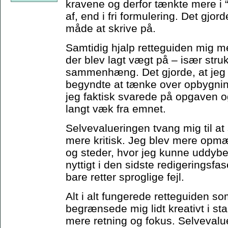
kravene og derfor tænkte mere i 
af, end i fri formulering. Det gjor
måde at skrive på.
Samtidig hjalp retteguiden mig me
der blev lagt vægt på – især stru
sammenhæng. Det gjorde, at jeg t
begyndte at tænke over opbygning
jeg faktisk svarede på opgaven 
langt væk fra emnet.
Selvevalueringen tvang mig til at
mere kritisk. Jeg blev mere op
og steder, hvor jeg kunne uddybe 
nyttigt i den sidste redigeringsfas
bare retter sproglige fejl.
Alt i alt fungerede retteguiden 
begrænsede mig lidt kreativt i st
mere retning og fokus. Selveval