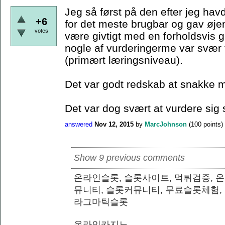
Jeg så først på den efter jeg hav
+6
for det meste brugbar og gav øje
votes
være givtigt med en forholdsvis
nogle af vurderingerme var svær fo
(primært læringsniveau).
Det var godt redskab at snakke m
Det var dog svært at vurdere sig 
answered
Nov 12, 2015
by
MarcJohnson
(
100
points)
Show 9 previous comments
온라인슬롯, 슬롯사이트, 먹튀검증, 
뮤니티, 슬롯커뮤니티, 무료슬롯체험,
라그마틱슬롯
온라인카지노