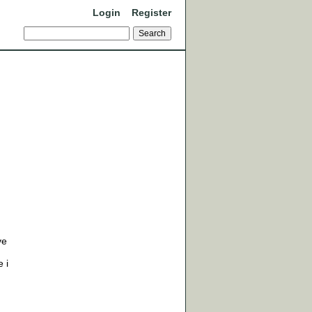
Login
Register
ve
 i