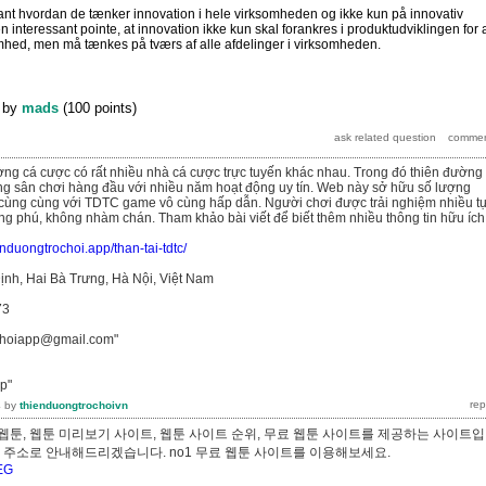
sant hvordan de tænker innovation i hele virksomheden og ikke kun på innovativ
n interessant pointe, at innovation ikke kun skal forankres i produktudviklingen for 
mhed, men må tænkes på tværs af alle afdelinger i virksomheden.
by
mads
(
100
points)
rường cá cược có rất nhiều nhà cá cược trực tuyến khác nhau. Trong đó thiên đường 
ng sân chơi hàng đầu với nhiều năm hoạt động uy tín. Web này sở hữu số lượng
cùng cùng với TDTC game vô cùng hấp dẫn. Người chơi được trải nghiệm nhiều t
 phú, không nhàm chán. Tham khảo bài viết để biết thêm nhiều thông tin hữu ích
ienduongtrochoi.app/than-tai-tdtc/
ịnh, Hai Bà Trưng, Hà Nội, Việt Nam
73
ochoiapp@gmail.com"
p"
4
by
thienduongtrochoivn
웹툰, 웹툰 미리보기 사이트, 웹툰 사이트 순위, 무료 웹툰 사이트를 제공하는 사이트
빠른 주소로 안내해드리겠습니다. no1 무료 웹툰 사이트를 이용해보세요.
QEG