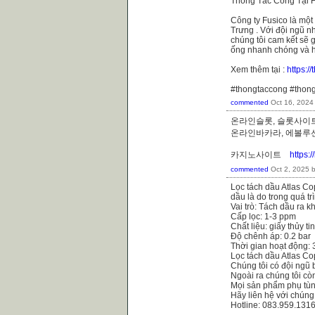
Thông Tắc Cống Tại H
Công ty Fusico là một
Trưng . Với đội ngũ nh
chúng tôi cam kết sẽ 
ống nhanh chóng và h
Xem thêm tại :
https:
#thongtaccong #thon
commented
Oct 16, 2024
온라인슬롯, 슬롯사이트
온라인바카라, 에볼
카지노사이트
https:
commented
Oct 2, 2025
Lọc tách dầu Atlas Co
dầu là do trong quá t
Vai trò: Tách dầu ra k
Cấp lọc: 1-3 ppm
Chất liệu: giấy thủy ti
Độ chênh áp: 0.2 bar
Thời gian hoạt động:
Lọc tách dầu Atlas C
Chúng tôi có đội ngũ 
Ngoài ra chúng tôi cò
Mọi sản phẩm phụ tùn
Hãy liên hệ với chúng
Hotline: 083.959.131