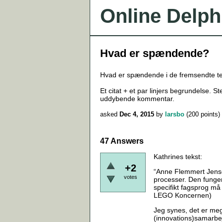
Online Delph
Hvad er spændende?
Hvad er spændende i de fremsendte te
Et citat + et par linjers begrundelse. 
uddybende kommentar.
asked
Dec 4, 2015
by
larsbo
(
200
points)
47 Answers
Kathrines tekst:
+2
“Anne Flemmert Jensen 
votes
processer. Den funger
specifikt fagsprog må 
LEGO Koncernen)
Jeg synes, det er meg
(innovations)samarbej