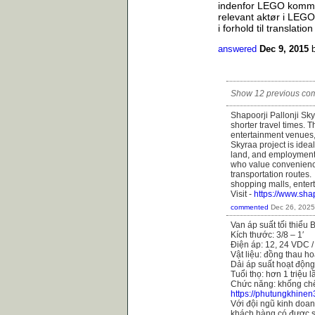
indenfor LEGO kommer
relevant aktør i LEGO
i forhold til translati
answered
Dec 9, 2015
Show 12 previous co
Shapoorji Pallonji Sk
shorter travel times. 
entertainment venues, 
Skyraa project is idea
land, and employment 
who value convenience
transportation routes.
shopping malls, enter
Visit -
https://www.shap
commented
Dec 26, 2025
Van áp suất tối thiểu
Kích thước: 3/8 – 1′
Điện áp: 12, 24 VDC 
Vật liệu: đồng thau h
Dải áp suất hoạt động
Tuổi thọ: hơn 1 triệu 
Chức năng: khống chế
https://phutungkhinen
Với đội ngũ kinh doanh
khách hàng có được s