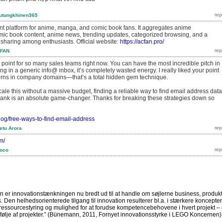
6
utungkhinen365
nt platform for anime, manga, and comic book fans. It aggregates anime
ic book content, anime news, trending updates, categorized browsing, and a
 sharing among enthusiasts. Official website:
https://acfan.pro/
FAN
 point for so many sales teams right now. You can have the most incredible pitch in
itting in a generic info@ inbox, it’s completely wasted energy. I really liked your point
terns in company domains—that’s a total hidden gem technique.
cale this without a massive budget, finding a reliable way to find email address data
bank is an absolute game-changer. Thanks for breaking these strategies down so
/blog/free-ways-to-find-email-address
etu Arora
m/
loco
 er innovationstænkningen nu bredt ud til at handle om søjlerne business, produkt
Den helhedsorienterede tilgang til innovation resulterer bl.a. i stærkere koncepter
 ressourcestyring og mulighed for at forudse kompetencebehovene i hvert projekt –
følje af projekter.”
(Bünemann, 2011, Fornyet innovationsstyrke i LEGO Koncernen)