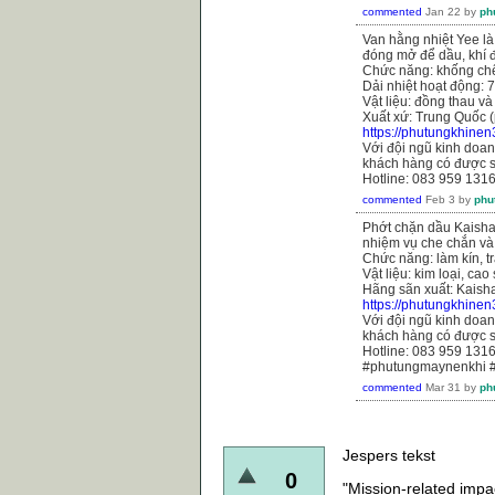
commented
Jan 22
by
ph
Van hằng nhiệt Yee là
đóng mở để dầu, khí đi
Chức năng: khống chế
Dải nhiệt hoạt động: 
Vật liệu: đồng thau và
Xuất xứ: Trung Quốc (
https://phutungkhine
Với đội ngũ kinh doanh
khách hàng có được s
Hotline: 083 959 131
commented
Feb 3
by
phu
Phớt chặn dầu Kaishan
nhiệm vụ che chắn và
Chức năng: làm kín, tr
Vật liệu: kim loại, cao
Hãng sãn xuất: Kaish
https://phutungkhine
Với đội ngũ kinh doanh
khách hàng có được s
Hotline: 083 959 131
#phutungmaynenkhi 
commented
Mar 31
by
ph
Jespers tekst
0
"Mission-related impac