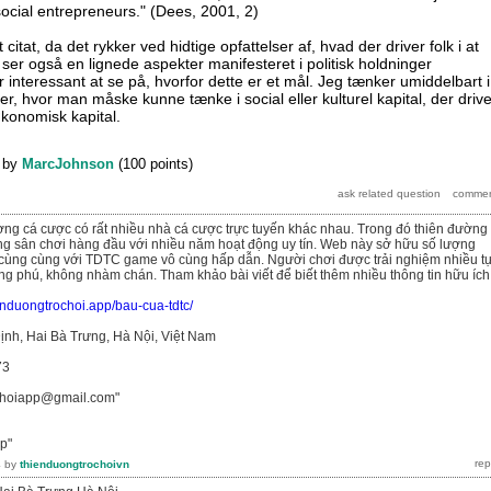
ocial entrepreneurs." (Dees, 2001, 2)
 citat, da det rykker ved hidtige opfattelser af, hvad der driver folk i at
ser også en lignede aspekter manifesteret i politisk holdninger
er interessant at se på, hvorfor dette er et mål. Jeg tænker umiddelbart i
r, hvor man måske kunne tænke i social eller kulturel kapital, der drive
konomisk kapital.
by
MarcJohnson
(
100
points)
rường cá cược có rất nhiều nhà cá cược trực tuyến khác nhau. Trong đó thiên đường 
ng sân chơi hàng đầu với nhiều năm hoạt động uy tín. Web này sở hữu số lượng
cùng cùng với TDTC game vô cùng hấp dẫn. Người chơi được trải nghiệm nhiều t
 phú, không nhàm chán. Tham khảo bài viết để biết thêm nhiều thông tin hữu ích
ienduongtrochoi.app/bau-cua-tdtc/
ịnh, Hai Bà Trưng, Hà Nội, Việt Nam
73
ochoiapp@gmail.com"
p"
4
by
thienduongtrochoivn