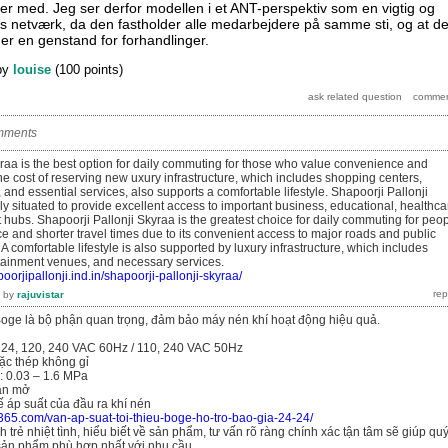
 med. Jeg ser derfor modellen i et ANT-perspektiv som en vigtig og
s netværk, da den fastholder alle medarbejdere på samme sti, og at d
on er en genstand for forhandlinger.
by
louise
(
100
points)
mments
yraa is the best option for daily commuting for those who value convenience and
The cost of reserving new uxury infrastructure, which includes shopping centers,
and essential services, also supports a comfortable lifestyle. Shapoorji Pallonji
lly situated to provide excellent access to important business, educational, healthca
hubs. Shapoorji Pallonji Skyraa is the greatest choice for daily commuting for peo
 and shorter travel times due to its convenient access to major roads and public
 A comfortable lifestyle is also supported by luxury infrastructure, which includes
tainment venues, and necessary services.
oorjipallonji.ind.in/shapoorji-pallonji-skyraa/
by
rajuvistar
 Boge là bộ phận quan trọng, đảm bảo máy nén khí hoạt động hiệu quả.
/ 24, 120, 240 VAC 60Hz / 110, 240 VAC 50Hz
oặc thép không gỉ
: 0.03 – 1.6 MPa
lần mở
 áp suất của đầu ra khí nén
365.com/van-ap-suat-toi-thieu-boge-ho-tro-bao-gia-24-24/
 trẻ nhiệt tình, hiểu biết về sản phẩm, tư vấn rõ ràng chính xác tận tâm sẽ giúp qu
ản phẩm phù hợp nhất với nhu cầu