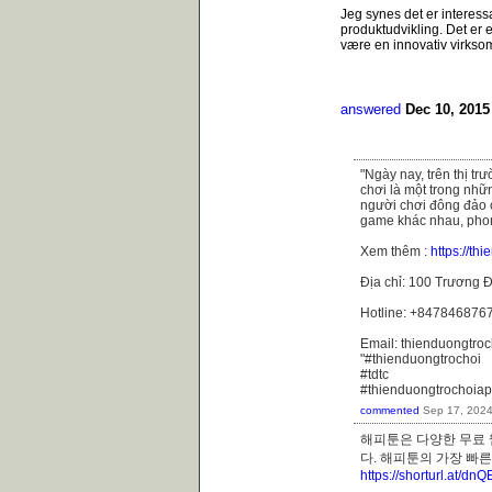
Jeg synes det er interes
produktudvikling. Det er e
være en innovativ virkso
answered
Dec 10, 2015
"Ngày nay, trên thị t
chơi là một trong nhữ
người chơi đông đảo 
game khác nhau, phong
Xem thêm :
https://th
Địa chỉ: 100 Trương Đ
Hotline: +847846876
Email: thienduongtr
"#thienduongtrochoi
#tdtc
#thienduongtrochoiap
commented
Sep 17, 202
해피툰은 다양한 무료 
다. 해피툰의 가장 
https://shorturl.at/dn