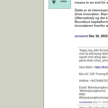
votes
means to an end for s
Dette er et interessant
drive innovation. Man 
(Alternativet) og det 
Bourdieus kapitalforme
innovatøren fremfor ø
answered
Dec 10, 2015
"Ngày nay, trên thị t
chơi là một trong nhữ
người chơi đông đảo 
game khác nhau, phong
Xem thêm :
https://th
Địa chỉ: 100 Trương Đ
Hotline: +847846876
Email: thienduongtr
"#thienduongtrochoi
#tdtc
#thienduongtrochoiap
commented
Sep 17, 202