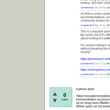
Hotline: 083 959 131
commented
Jan 20
by
ph
ACFAN is a free conte
recommendations, com
community section for
commented
Mar 26
by
AC
This is a massive pain
the world, but if it's s
about looking for pat
For anyone trying to s
without breaking the 
clearly!"
https://jarvisreach.io
commented
Jun 17
by
Ne
https://critcogames.co
commented
Jun 19
by
Al
Katrines tekst:
0
”Med innovationsmodellen
kommunikation og proces. 
votes
og en langt mere effektiv
faktisk også i en hel porte