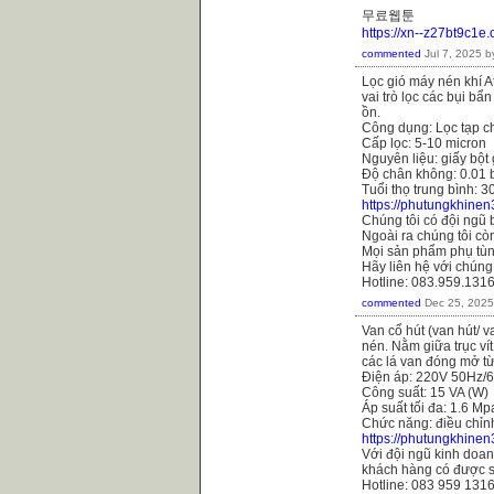
무료웹툰
https://xn--z27bt9c1e
commented
Jul 7, 2025
b
Lọc gió máy nén khí 
vai trò lọc các bụi b
ồn.
Công dụng: Lọc tạp ch
Cấp lọc: 5-10 micron
Nguyên liệu: giấy bột
Độ chân không: 0.01 
Tuổi thọ trung bình: 3
https://phutungkhine
Chúng tôi có đội ngũ 
Ngoài ra chúng tôi còn
Mọi sản phẩm phụ tùn
Hãy liên hệ với chúng
Hotline: 083.959.131
commented
Dec 25, 2025
Van cổ hút (van hút/ 
nén. Nằm giữa trục ví
các lá van đóng mở từ 
Điện áp: 220V 50Hz/
Công suất: 15 VA (W)
Áp suất tối đa: 1.6 Mp
Chức năng: điều chỉn
https://phutungkhine
Với đội ngũ kinh doanh
khách hàng có được s
Hotline: 083 959 131