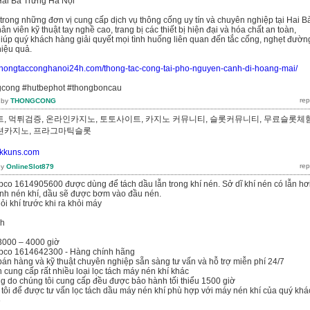
ai Bà Trưng Hà Nội
 trong những đơn vị cung cấp dịch vụ thông cống uy tín và chuyên nghiệp tại Hai B
ân viên kỹ thuật tay nghề cao, trang bị các thiết bị hiện đại và hóa chất an toàn,
giúp quý khách hàng giải quyết mọi tình huống liên quan đến tắc cống, nghẹt đườn
iệu quả.
//thongtacconghanoi24h.com/thong-tac-cong-tai-pho-nguyen-canh-di-hoang-mai/
gcong #hutbephot #thongboncau
by
THONGCONG
, 먹튀검증, 온라인카지노, 토토사이트, 카지노 커뮤니티, 슬롯커뮤니티, 무료슬롯체험
루션카지노, 프라그마틱슬롯
//kkuns.com
by
OnlineSlot879
pco 1614905600 được dùng để tách dầu lẫn trong khí nén. Sở dĩ khí nén có lẫn hơ
rình nén khí, dầu sẽ được bơm vào đầu nén.
hỏi khí trước khi ra khỏi máy
nh
 3000 – 4000 giờ
opco 1614642300 - Hàng chính hãng
bán hàng và kỹ thuật chuyên nghiệp sẵn sàng tư vấn và hỗ trợ miễn phí 24/7
n cung cấp rất nhiều loại lọc tách máy nén khí khác
g do chúng tôi cung cấp đều được bảo hành tối thiểu 1500 giờ
 tôi để được tư vấn lọc tách dầu máy nén khí phù hợp với máy nén khí của quý khá
6