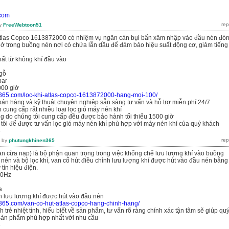
.com
y
FreeWebtoon51
Atlas Copco 1613872000 có nhiệm vụ ngăn cản bụi bẩn xâm nhập vào đầu nén đó
ẩn ở trong buồng nén nơi có chứa lẫn dầu để đảm bảo hiệu suất động cơ, giảm tiếng
ất từ không khí đầu vào
 gỗ
bar
000 giờ
n365.com/loc-khi-atlas-copco-1613872000-hang-moi-100/
bán hàng và kỹ thuật chuyên nghiệp sẵn sàng tư vấn và hỗ trợ miễn phí 24/7
 cung cấp rất nhiều loại lọc gió máy nén khí
g do chúng tôi cung cấp đều được bảo hành tối thiểu 1500 giờ
 tôi để được tư vấn lọc gió máy nén khí phù hợp với máy nén khí của quý khách
6
by
phutungkhinen365
van cừa nạp) là bộ phận quan trọng trong việc khống chế lưu lượng khí vào buồng
t nén và bộ lọc khí, van cổ hút điều chỉnh lưu lượng khí được hút vào đầu nén bằng
tín hiệu điện.
60Hz
a
h lưu lượng khí được hút vào đầu nén
n365.com/van-co-hut-atlas-copco-hang-chinh-hang/
 trẻ nhiệt tình, hiểu biết về sản phẩm, tư vấn rõ ràng chính xác tận tâm sẽ giúp qu
ản phẩm phù hợp nhất với nhu cầu
6