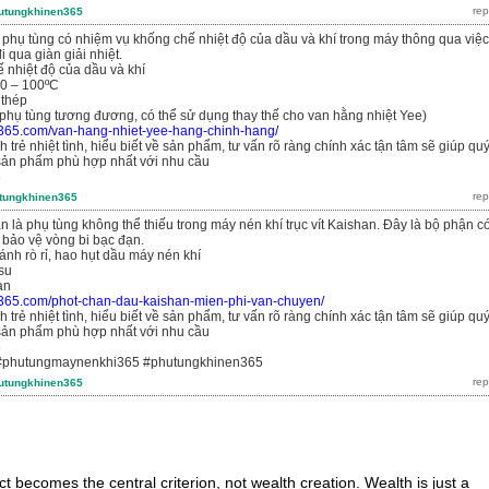
utungkhinen365
 phụ tùng có nhiệm vụ khống chế nhiệt độ của dầu và khí trong máy thông qua việc
 qua giàn giải nhiệt.
 nhiệt độ của dầu và khí
70 – 100ºC
 thép
phụ tùng tương đương, có thể sử dụng thay thế cho van hằng nhiệt Yee)
n365.com/van-hang-nhiet-yee-hang-chinh-hang/
 trẻ nhiệt tình, hiểu biết về sản phẩm, tư vấn rõ ràng chính xác tận tâm sẽ giúp qu
ản phẩm phù hợp nhất với nhu cầu
6
tungkhinen365
 là phụ tùng không thể thiếu trong máy nén khí trục vít Kaishan. Đây là bộ phận c
 bảo vệ vòng bi bạc đạn.
ánh rò rỉ, hao hụt dầu máy nén khí
 su
an
n365.com/phot-chan-dau-kaishan-mien-phi-van-chuyen/
 trẻ nhiệt tình, hiểu biết về sản phẩm, tư vấn rõ ràng chính xác tận tâm sẽ giúp qu
ản phẩm phù hợp nhất với nhu cầu
6
#phutungmaynenkhi365 #phutungkhinen365
utungkhinen365
t becomes the central criterion, not wealth creation. Wealth is just a