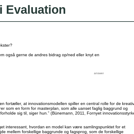
i Evaluation
kster?
Stem også gerne de andres bidrag op/ned eller knyt en
fortæller, at innovationsmodellen spiller en central rolle for de kreati
er som en form for masterplan, som alle uanset faglig baggrund og
forholde sig til, siger hun.” (Bünemann, 2011, Fornyet innovationsstyrke
et interessant, hvordan en model kan være samlingspunktet for et
de mellem forskellige baggrunde og fagsprog, som de forskellige