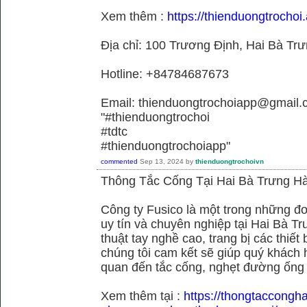
Xem thêm :
https://thienduongtrochoi.
Địa chỉ: 100 Trương Định, Hai Bà Trư
Hotline: +84784687673
Email: thienduongtrochoiapp@gmail.
"#thienduongtrochoi
#tdtc
#thienduongtrochoiapp"
commented
Sep 13, 2024
by
thienduongtrochoivn
Thông Tắc Cống Tại Hai Bà Trưng Hà
Công ty Fusico là một trong những đơ
uy tín và chuyên nghiệp tại Hai Bà Tr
thuật tay nghề cao, trang bị các thiết 
chúng tôi cam kết sẽ giúp quý khách h
quan đến tắc cống, nghẹt đường ống
Xem thêm tại :
https://thongtaccongh