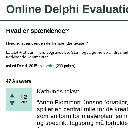
Online Delphi Evaluat
Hvad er spændende?
Hvad er spændende i de fremsendte tekster?
Et citat + et par linjers begrundelse. Stem også gerne de andres bi
uddybende kommentar.
asked
Dec 4, 2015
by
larsbo
(
200
points)
47 Answers
Kathrines tekst:
+2
“Anne Flemmert Jensen fortæller,
votes
spiller en central rolle for de kr
som en form for masterplan, som 
og specifikt fagsprog må forholde s