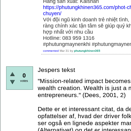
Hãng sãn xuất: Kaishan
https://phutungkhinen365.com/phot-c
chuyen/
Với đội ngũ kinh doanh trẻ nhiệt tình,
ràng chính xác tận tâm sẽ giúp quý
hợp nhất với nhu cầu
Hotline: 083 959 1316
#phutungmaynenkhi #phutungmaynen
commented
Mar 31
by
phutungkhinen365
Jespers tekst
0
"Mission-related impact becomes t
votes
wealth creation. Wealth is just a
entrepreneurs." (Dees, 2001, 2)
Dette er et interessant citat, da d
opfattelser af, hvad der driver fol
ser også en lignede aspekter mani
(Alternativet) og det er interessan