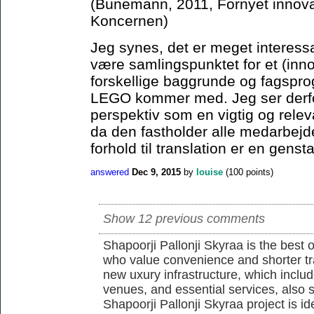
(Bünemann, 2011, Fornyet innova
Koncernen)
Jeg synes, det er meget interes
være samlingspunktet for et (in
forskellige baggrunde og fagsprog
LEGO kommer med. Jeg ser derfo
perspektiv som en vigtig og rele
da den fastholder alle medarbejd
forhold til translation er en genst
answered
Dec 9, 2015
by
louise
(
100
points)
Show 12 previous comments
Shapoorji Pallonji Skyraa is the best 
who value convenience and shorter tra
new uxury infrastructure, which inclu
venues, and essential services, also s
Shapoorji Pallonji Skyraa project is id