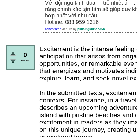
Với đội ngũ kinh doanh trẻ nhiệt tình,
ràng chính xác tận tâm sẽ giúp quý
hợp nhất với nhu cầu
Hotline: 083 959 1316
commented
Jan 16
by
phutungkhinen365
Excitement is the intense feeling 
0
anticipation that arises from en
votes
opportunities, or remarkable event
that energizes and motivates indi
explore, learn, and seek novel e
In the submitted texts, excitemen
contexts. For instance, in a trave
describes an upcoming adventure
island with pristine beaches and 
excitement in readers as they i
on this unique journey, creating 
unexplored terrain.