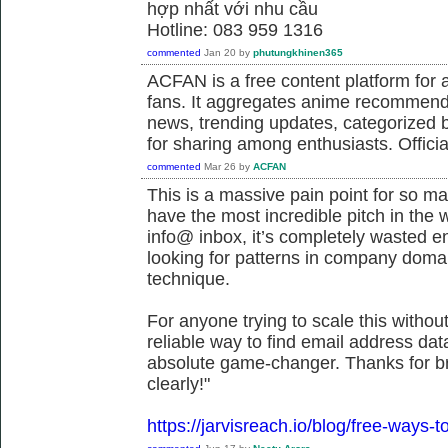
hợp nhất với nhu cầu
Hotline: 083 959 1316
commented
Jan 20
by
phutungkhinen365
ACFAN is a free content platform fo
fans. It aggregates anime recommend
news, trending updates, categorized 
for sharing among enthusiasts. Offici
commented
Mar 26
by
ACFAN
This is a massive pain point for so m
have the most incredible pitch in the wor
info@ inbox, it’s completely wasted ene
looking for patterns in company doma
technique.
For anyone trying to scale this withou
reliable way to find email address dat
absolute game-changer. Thanks for b
clearly!"
https://jarvisreach.io/blog/free-ways-