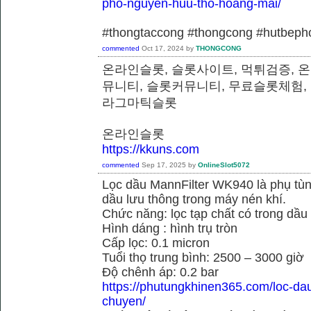
pho-nguyen-huu-tho-hoang-mai/
#thongtaccong #thongcong #hutbeph
commented
Oct 17, 2024
by
THONGCONG
온라인슬롯, 슬롯사이트, 먹튀검증, 
뮤니티, 슬롯커뮤니티, 무료슬롯체험,
라그마틱슬롯
온라인슬롯
https://kkuns.com
commented
Sep 17, 2025
by
OnlineSlot5072
Lọc dầu MannFilter WK940 là phụ tù
dầu lưu thông trong máy nén khí.
Chức năng: lọc tạp chất có trong dầu
Hình dáng : hình trụ tròn
Cấp lọc: 0.1 micron
Tuổi thọ trung bình: 2500 – 3000 giờ
Độ chênh áp: 0.2 bar
https://phutungkhinen365.com/loc-da
chuyen/