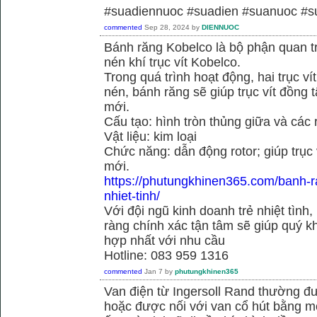
#suadiennuoc #suadien #suanuoc 
commented
Sep 28, 2024
by
DIENNUOC
Bánh răng Kobelco là bộ phận quan 
nén khí trục vít Kobelco.
Trong quá trình hoạt động, hai trục v
nén, bánh răng sẽ giúp trục vít đồng
mới.
Cấu tạo: hình tròn thủng giữa và các
Vật liệu: kim loại
Chức năng: dẫn động rotor; giúp trục
mới.
https://phutungkhinen365.com/banh-r
nhiet-tinh/
Với đội ngũ kinh doanh trẻ nhiệt tình,
ràng chính xác tận tâm sẽ giúp quý
hợp nhất với nhu cầu
Hotline: 083 959 1316
commented
Jan 7
by
phutungkhinen365
Van điện từ Ingersoll Rand thường đư
hoặc được nối với van cổ hút bằng