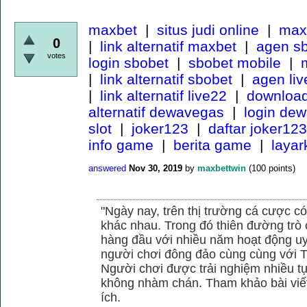
maxbet
|
situs judi online
|
maxb
0
|
link alternatif maxbet
|
agen s
votes
login sbobet
|
sbobet mobile
|
m
|
link alternatif sbobet
|
agen li
|
link alternatif live22
|
download
alternatif dewavegas
|
login de
slot
|
joker123
|
daftar joker123
info game
|
berita game
|
laya
answered
Nov 30, 2019
by
maxbettwin
(
100
points)
"Ngày nay, trên thị trường cá cược có
khác nhau. Trong đó thiên đường trò 
hàng đầu với nhiều năm hoạt động uy
người chơi đông đảo cùng cùng với
Người chơi được trải nghiệm nhiều 
không nhàm chán. Tham khảo bài viết
ích.