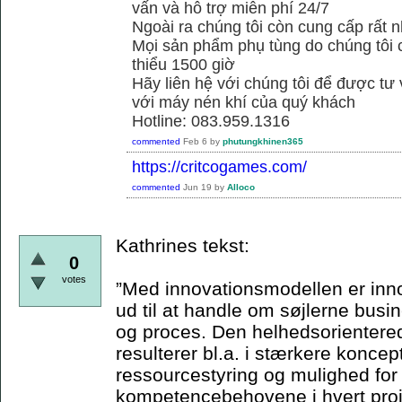
vấn và hỗ trợ miễn phí 24/7
Ngoài ra chúng tôi còn cung cấp rất n
Mọi sản phẩm phụ tùng do chúng tôi 
thiểu 1500 giờ
Hãy liên hệ với chúng tôi để được tư
với máy nén khí của quý khách
Hotline: 083.959.1316
commented
Feb 6
by
phutungkhinen365
https://critcogames.com/
commented
Jun 19
by
Alloco
Kathrines tekst:
0
votes
”Med innovationsmodellen er inn
ud til at handle om søjlerne bus
og proces. Den helhedsorienterede
resulterer bl.a. i stærkere koncep
ressourcestyring og mulighed for
kompetencebehovene i hvert proje