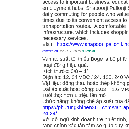
access to important business, educati
employment hubs. Shapoorji Pallonji S
daily commuting for people who value
times due to its convenient access to
transportation routes. A comfortable l
infrastructure, which includes shoppi
necessary services.
Visit -
https://www.shapoorjipallonji.ind
commented
Dec 26, 2025
by
rajuvistar
Van áp suất tối thiểu Boge là bộ phậ
hoạt động hiệu quả.
Kích thước: 3/8 – 1′
Điện áp: 12, 24 VDC / 24, 120, 240 
Vật liệu: đồng thau hoặc thép không g
Dải áp suất hoạt động: 0.03 – 1.6 MP
Tuổi thọ: hơn 1 triệu lần mở
Chức năng: khống chế áp suất của đầ
https://phutungkhinen365.com/van-ap-
24-24/
Với đội ngũ kinh doanh trẻ nhiệt tình,
ràng chính xác tận tâm sẽ giúp quý