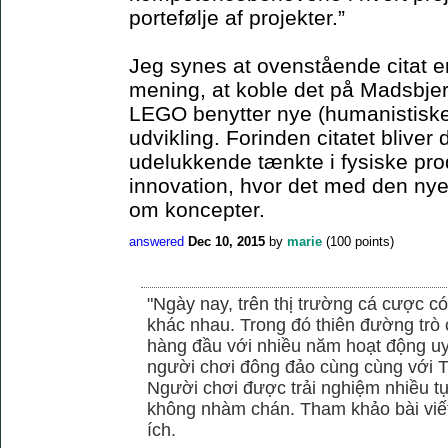
portefølje af projekter.”
Jeg synes at ovenstående citat er 
mening, at koble det på Madsbjer
LEGO benytter nye (humanistiske)
udvikling. Forinden citatet blive
udelukkende tænkte i fysiske pro
innovation, hvor det med den ny
om koncepter.
answered
Dec 10, 2015
by
marie
(
100
points)
"Ngày nay, trên thị trường cá cược có
khác nhau. Trong đó thiên đường trò 
hàng đầu với nhiều năm hoạt động uy
người chơi đông đảo cùng cùng với
Người chơi được trải nghiệm nhiều 
không nhàm chán. Tham khảo bài viết
ích.