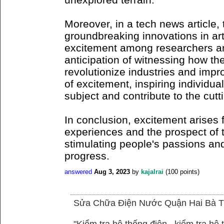
Moreover, in a tech news article
groundbreaking innovations in arti
excitement among researchers an
anticipation of witnessing how t
revolutionize industries and impro
of excitement, inspiring individua
subject and contribute to the cu
In conclusion, excitement arises 
experiences and the prospect of 
stimulating people's passions and
progress.
answered
Aug 3, 2023
by
kajalrai
(
100
points)
Sửa Chữa Điện Nước Quận Hai Bà T
"Kiểm tra hệ thống điện , kiểm tra h