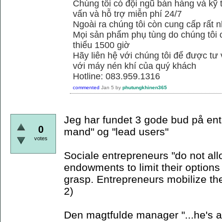
Chúng tôi có đội ngũ bán hàng và kỹ 
vấn và hỗ trợ miễn phí 24/7
Ngoài ra chúng tôi còn cung cấp rất n
Mọi sản phẩm phụ tùng do chúng tôi 
thiểu 1500 giờ
Hãy liên hệ với chúng tôi để được tư
với máy nén khí của quý khách
Hotline: 083.959.1316
commented
Jan 5
by
phutungkhinen365
Jeg har fundet 3 gode bud på ent
0
mand" og "lead users"
votes
Sociale entrepreneurs "do not allo
endowments to limit their options 
grasp. Entrepreneurs mobilize th
2)
Den magtfulde manager "...he's a