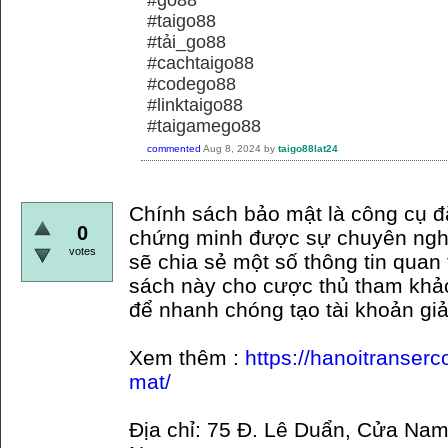
#taigo88
#tải_go88
#cachtaigo88
#codego88
#linktaigo88
#taigamego88
commented
Aug 8, 2024
by
taigo88lat24
Chính sách bảo mật là công cụ đ
0
chứng minh được sự chuyên nghi
votes
sẽ chia sẻ một số thông tin quan
sách này cho cược thủ tham khả
để nhanh chóng tạo tài khoản giả
Xem thêm :
https://hanoitranser
mat/
Địa chỉ: 75 Đ. Lê Duẩn, Cửa Nam