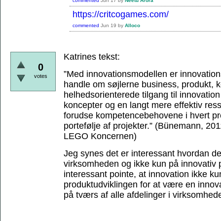
commented
Jun 17
by
Neetu Arora
https://critcogames.com/
commented
Jun 19
by
Alloco
Katrines tekst:
0
”Med innovationsmodellen er innovations
votes
handle om søjlerne business, produkt,
helhedsorienterede tilgang til innovation 
koncepter og en langt mere effektiv res
forudse kompetencebehovene i hvert proj
portefølje af projekter.”
(Bünemann, 2011,
LEGO Koncernen)
Jeg synes det er interessant hvordan de
virksomheden og ikke kun på innovativ p
interessant pointe, at innovation ikke ku
produktudviklingen for at være en inno
på tværs af alle afdelinger i virksomhed