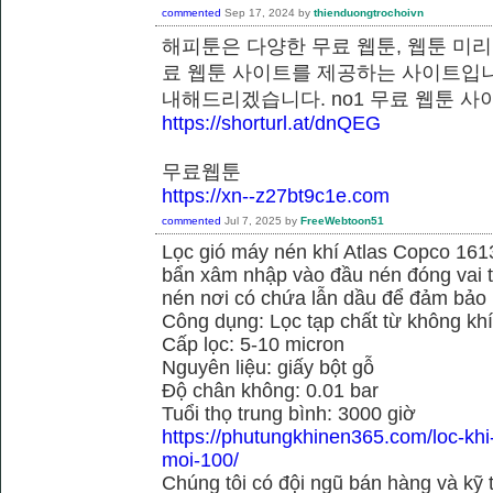
commented
Sep 17, 2024
by
thienduongtrochoivn
해피툰은 다양한 무료 웹툰, 웹툰 미리
료 웹툰 사이트를 제공하는 사이트입니
내해드리겠습니다. no1 무료 웹
https://shorturl.at/dnQEG
무료웹툰
https://xn--z27bt9c1e.com
commented
Jul 7, 2025
by
FreeWebtoon51
Lọc gió máy nén khí Atlas Copco 16
bẩn xâm nhập vào đầu nén đóng vai tr
nén nơi có chứa lẫn dầu để đảm bảo h
Công dụng: Lọc tạp chất từ không kh
Cấp lọc: 5-10 micron
Nguyên liệu: giấy bột gỗ
Độ chân không: 0.01 bar
Tuổi thọ trung bình: 3000 giờ
https://phutungkhinen365.com/loc-kh
moi-100/
Chúng tôi có đội ngũ bán hàng và kỹ 