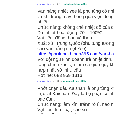
commented
Jan 22
by
phutungkhinen365
Van hằng nhiệt Yee là phụ tùng có n
và khí trong máy thông qua việc đóng 
nhiệt.
Chức năng: khống chế nhiệt độ của d
Dải nhiệt hoạt động: 70 – 100ºC
Vật liệu: đồng thau và thép
Xuất xứ: Trung Quốc (phụ tùng tương
cho van hằng nhiệt Yee)
https://phutungkhinen365.com/van-ha
Với đội ngũ kinh doanh trẻ nhiệt tình,
ràng chính xác tận tâm sẽ giúp quý
hợp nhất với nhu cầu
Hotline: 083 959 1316
commented
Feb 3
by
phutungkhinen365
Phớt chặn dầu Kaishan là phụ tùng kh
trục vít Kaishan. Đây là bộ phận có 
bạc đạn.
Chức năng: làm kín, tránh rò rỉ, hao 
Vật liệu: kim loại, cao su