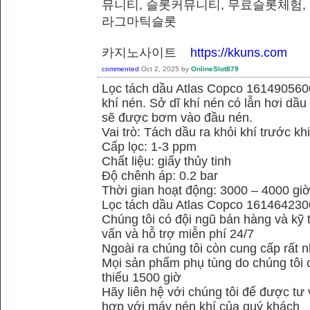
뮤니티, 슬롯커뮤니티, 무료슬롯체험,
라그마틱슬롯
카지노사이트
https://kkuns.com
commented
Oct 2, 2025
by
OnlineSlot879
Lọc tách dầu Atlas Copco 1614905600
khí nén. Sở dĩ khí nén có lẫn hơi dầu 
sẽ được bơm vào đầu nén.
Vai trò: Tách dầu ra khỏi khí trước kh
Cấp lọc: 1-3 ppm
Chất liệu: giấy thủy tinh
Độ chênh áp: 0.2 bar
Thời gian hoạt động: 3000 – 4000 gi
Lọc tách dầu Atlas Copco 161464230
Chúng tôi có đội ngũ bán hàng và kỹ 
vấn và hỗ trợ miễn phí 24/7
Ngoài ra chúng tôi còn cung cấp rất n
Mọi sản phẩm phụ tùng do chúng tôi 
thiểu 1500 giờ
Hãy liên hệ với chúng tôi để được tư
hợp với máy nén khí của quý khách