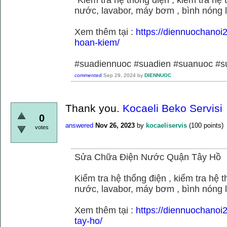
nước, lavabor, máy bơm , bình nóng 
Xem thêm tại :
https://diennuochano
hoan-kiem/
#suadiennuoc #suadien #suanuoc 
commented
Sep 29, 2024
by
DIENNUOC
Thank you.
Kocaeli Beko Servisi
0
answered
Nov 26, 2023
by
kocaeliservis
(
100
points)
votes
Sửa Chữa Điện Nước Quận Tây Hồ
Kiểm tra hệ thống điện , kiểm tra hệ
nước, lavabor, máy bơm , bình nóng 
Xem thêm tại :
https://diennuochano
tay-ho/