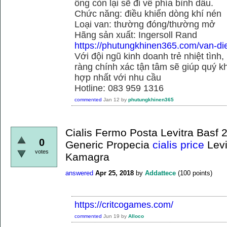
ống còn lại sẽ đi về phía bình dầu.
Chức năng: điều khiển dòng khí nén
Loại van: thường đóng/thường mở
Hãng sản xuất: Ingersoll Rand
https://phutungkhinen365.com/van-dien
Với đội ngũ kinh doanh trẻ nhiệt tình,
ràng chính xác tận tâm sẽ giúp quý
hợp nhất với nhu cầu
Hotline: 083 959 1316
commented
Jan 12
by
phutungkhinen365
Cialis Fermo Posta Levitra Bas
0
Generic Propecia
cialis price
Levi
votes
Kamagra
answered
Apr 25, 2018
by
Addattece
(
100
points)
https://critcogames.com/
commented
Jun 19
by
Alloco