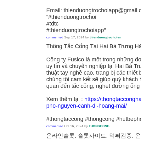
Email: thienduongtrochoiapp@gmail.
"#thienduongtrochoi
#tdtc
#thienduongtrochoiapp"
commented
Sep 17, 2024
by
thienduongtrochoivn
Thông Tắc Cống Tại Hai Bà Trưng Hà
Công ty Fusico là một trong những đơ
uy tín và chuyên nghiệp tại Hai Bà Tr
thuật tay nghề cao, trang bị các thiết 
chúng tôi cam kết sẽ giúp quý khách h
quan đến tắc cống, nghẹt đường ống
Xem thêm tại :
https://thongtaccongh
pho-nguyen-canh-di-hoang-mai/
#thongtaccong #thongcong #hutbeph
commented
Oct 16, 2024
by
THONGCONG
온라인슬롯, 슬롯사이트, 먹튀검증, 