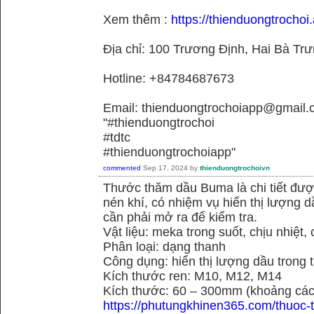
Xem thêm :
https://thienduongtrochoi.
Địa chỉ: 100 Trương Định, Hai Bà Trư
Hotline: +84784687673
Email: thienduongtrochoiapp@gmail.
"#thienduongtrochoi
#tdtc
#thienduongtrochoiapp"
commented
Sep 17, 2024
by
thienduongtrochoivn
Thước thăm dầu Buma là chi tiết đư
nén khí, có nhiệm vụ hiển thị lượng 
cần phải mở ra để kiểm tra.
Vật liệu: meka trong suốt, chịu nhiệt, 
Phân loại: dạng thanh
Công dụng: hiển thị lượng dầu trong 
Kích thước ren: M10, M12, M14
Kích thước: 60 – 300mm (khoảng cách
https://phutungkhinen365.com/thuoc