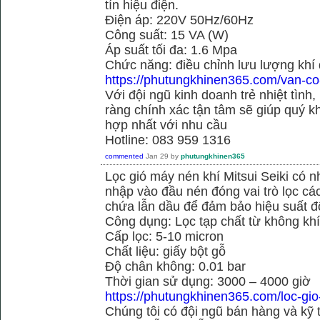
tín hiệu điện.
Điện áp: 220V 50Hz/60Hz
Công suất: 15 VA (W)
Áp suất tối đa: 1.6 Mpa
Chức năng: điều chỉnh lưu lượng khí
https://phutungkhinen365.com/van-co
Với đội ngũ kinh doanh trẻ nhiệt tình,
ràng chính xác tận tâm sẽ giúp quý
hợp nhất với nhu cầu
Hotline: 083 959 1316
commented
Jan 29
by
phutungkhinen365
Lọc gió máy nén khí Mitsui Seiki có 
nhập vào đầu nén đóng vai trò lọc cá
chứa lẫn dầu để đảm bảo hiệu suất đ
Công dụng: Lọc tạp chất từ không kh
Cấp lọc: 5-10 micron
Chất liệu: giấy bột gỗ
Độ chân không: 0.01 bar
Thời gian sử dụng: 3000 – 4000 giờ
https://phutungkhinen365.com/loc-gio
Chúng tôi có đội ngũ bán hàng và kỹ 