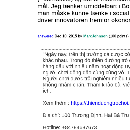
mål. Jeg tænker umiddelbart i Bo
man måske kunne tænke i social el
driver innovatøren fremfor økonom
answered
Dec 10, 2015
by
MarcJohnson
(
100
points)
"Ngày nay, trên thị trường cá cược có
khác nhau. Trong đó thiên đường trò 
hàng đầu với nhiều năm hoạt động uy
người chơi đông đảo cùng cùng với
Người chơi được trải nghiệm nhiều 
không nhàm chán. Tham khảo bài viết
ích.
Xem thêm :
https://thienduongtrochoi
Địa chỉ: 100 Trương Định, Hai Bà Trư
Hotline: +84784687673