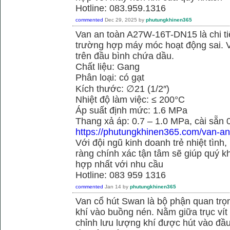
Hotline: 083.959.1316
commented
Dec 29, 2025
by
phutungkhinen365
Van an toàn A27W-16T-DN15 là chi ti
trường hợp máy móc hoạt động sai. 
trên đầu bình chứa dầu.
Chất liệu: Gang
Phân loại: có gạt
Kích thước: ∅21 (1/2″)
Nhiệt độ làm việc: ≤ 200°C
Áp suất định mức: 1.6 MPa
Thang xả áp: 0.7 – 1.0 MPa, cài sẵn
https://phutungkhinen365.com/van-an
Với đội ngũ kinh doanh trẻ nhiệt tình,
ràng chính xác tận tâm sẽ giúp quý
hợp nhất với nhu cầu
Hotline: 083 959 1316
commented
Jan 14
by
phutungkhinen365
Van cổ hút Swan là bộ phận quan trọ
khí vào buồng nén. Nằm giữa trục vít 
chỉnh lưu lượng khí được hút vào đầ