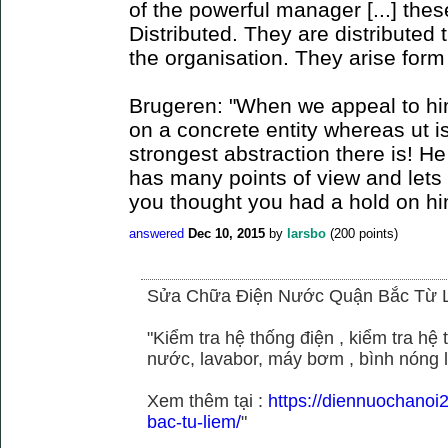
of the powerful manager [...] the
Distributed. They are distributed
the organisation. They arise for
Brugeren: "When we appeal to hi
on a concrete entity whereas ut is
strongest abstraction there is! H
has many points of view and lets
you thought you had a hold on hi
answered
Dec 10, 2015
by
larsbo
(
200
points)
Sửa Chữa Điện Nước Quận Bắc Từ 
"Kiểm tra hệ thống điện , kiểm tra h
nước, lavabor, máy bơm , bình nóng 
Xem thêm tại :
https://diennuochano
bac-tu-liem/
"