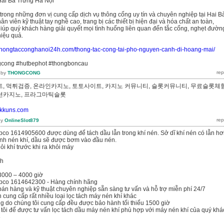
ai Bà Trưng Hà Nội
 trong những đơn vị cung cấp dịch vụ thông cống uy tín và chuyên nghiệp tại Hai B
ân viên kỹ thuật tay nghề cao, trang bị các thiết bị hiện đại và hóa chất an toàn,
giúp quý khách hàng giải quyết mọi tình huống liên quan đến tắc cống, nghẹt đườn
iệu quả.
//thongtacconghanoi24h.com/thong-tac-cong-tai-pho-nguyen-canh-di-hoang-mai/
gcong #hutbephot #thongboncau
by
THONGCONG
, 먹튀검증, 온라인카지노, 토토사이트, 카지노 커뮤니티, 슬롯커뮤니티, 무료슬롯체험
루션카지노, 프라그마틱슬롯
//kkuns.com
by
OnlineSlot879
pco 1614905600 được dùng để tách dầu lẫn trong khí nén. Sở dĩ khí nén có lẫn hơ
rình nén khí, dầu sẽ được bơm vào đầu nén.
hỏi khí trước khi ra khỏi máy
nh
 3000 – 4000 giờ
opco 1614642300 - Hàng chính hãng
bán hàng và kỹ thuật chuyên nghiệp sẵn sàng tư vấn và hỗ trợ miễn phí 24/7
n cung cấp rất nhiều loại lọc tách máy nén khí khác
g do chúng tôi cung cấp đều được bảo hành tối thiểu 1500 giờ
 tôi để được tư vấn lọc tách dầu máy nén khí phù hợp với máy nén khí của quý khá
6