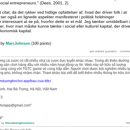
ocial entrepreneurs." (Dees, 2001, 2)
 citat, da det rykker ved hidtige opfattelser af, hvad der driver folk i at
ser også en lignede aspekter manifesteret i politisk holdninger
er interessant at se på, hvorfor dette er et mål. Jeg tænker umiddelbart i
r, hvor man måske kunne tænke i social eller kulturel kapital, der drive
konomisk kapital.
by
MarcJohnson
(
100
points)
rường cá cược có rất nhiều nhà cá cược trực tuyến khác nhau. Trong đó thiên đường 
ng sân chơi hàng đầu với nhiều năm hoạt động uy tín. Web này sở hữu số lượng
cùng cùng với TDTC game vô cùng hấp dẫn. Người chơi được trải nghiệm nhiều t
 phú, không nhàm chán. Tham khảo bài viết để biết thêm nhiều thông tin hữu ích
ienduongtrochoi.app/bau-cua-tdtc/
ịnh, Hai Bà Trưng, Hà Nội, Việt Nam
73
ochoiapp@gmail.com"
p"
4
by
thienduongtrochoivn