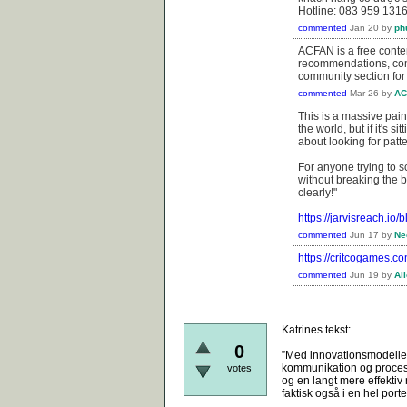
Hotline: 083 959 131
commented
Jan 20
by
ph
ACFAN is a free conte
recommendations, com
community section for
commented
Mar 26
by
AC
This is a massive pain
the world, but if it's s
about looking for pat
For anyone trying to s
without breaking the 
clearly!"
https://jarvisreach.io
commented
Jun 17
by
Ne
https://critcogames.co
commented
Jun 19
by
Al
Katrines tekst:
0
”Med innovationsmodellen
kommunikation og proces. 
votes
og en langt mere effektiv
faktisk også i en hel porte