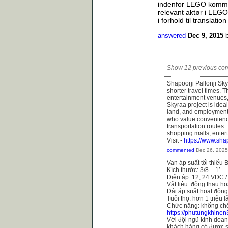
indenfor LEGO kommer
relevant aktør i LEGO
i forhold til translati
answered
Dec 9, 2015
Show 12 previous co
Shapoorji Pallonji Sk
shorter travel times. 
entertainment venues, 
Skyraa project is idea
land, and employment 
who value convenience
transportation routes.
shopping malls, enter
Visit -
https://www.shap
commented
Dec 26, 2025
Van áp suất tối thiểu
Kích thước: 3/8 – 1′
Điện áp: 12, 24 VDC 
Vật liệu: đồng thau h
Dải áp suất hoạt động
Tuổi thọ: hơn 1 triệu 
Chức năng: khống chế
https://phutungkhinen
Với đội ngũ kinh doanh
khách hàng có được s