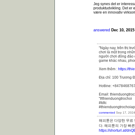
Jeg synes det er interes
produktudvikling. Det er e
være en innovativ virkso
answered
Dec 10, 2015
"Ngày nay, trên thị t
chơi là một trong nhữ
người chơi đông đảo 
game khác nhau, phong
Xem thêm :
https://th
Địa chỉ: 100 Trương Đ
Hotline: +847846876
Email: thienduongtr
"#thienduongtrochoi
#tdtc
#thienduongtrochoiap
commented
Sep 17, 202
해피툰은 다양한 무료 
다. 해피툰의 가장 
https://shorturl.at/dn