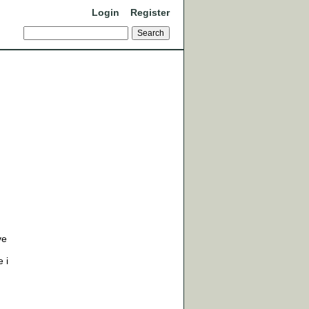
Login
Register
ve
 i