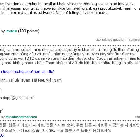
sant hvordan de tænker innovation i hele virksomheden og ikke kun på innovativ
n interessant pointe, at innovation ikke kun skal forankres i produktudviklingen for 
mhed, men må tænkes på tværs af alle afdelinger i virksomheden.
by
mads
(
100
points)
rường cá cược có rất nhiều nhà cá cược trực tuyến khác nhau. Trong đó thiên đường 
ng sân chơi hàng đầu với nhiều năm hoạt động uy tín. Web này sở hữu số lượng
cùng cùng với TDTC game vô cùng hấp dẫn. Người chơi được trải nghiệm nhiều t
 phú, không nhàm chán. Tham khảo bài viết để biết thêm nhiều thông tin hữu ích
ienduongtrochoi.app/than-tai-tdtc/
ịnh, Hai Bà Trưng, Hà Nội, Việt Nam
73
ochoiapp@gmail.com"
p"
4
by
thienduongtrochoivn
웹툰, 웹툰 미리보기 사이트, 웹툰 사이트 순위, 무료 웹툰 사이트를 제공하는 사이트
빠른 주소로 안내해드리겠습니다. no1 무료 웹툰 사이트를 이용해보세요.
QEG