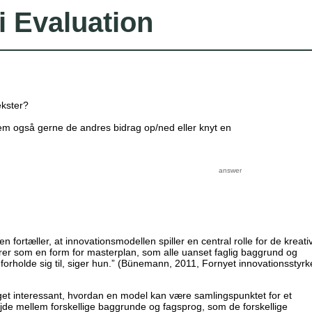
i Evaluation
kster?
Stem også gerne de andres bidrag op/ned eller knyt en
fortæller, at innovationsmodellen spiller en central rolle for de kreati
er som en form for masterplan, som alle uanset faglig baggrund og
forholde sig til, siger hun.” (Bünemann, 2011, Fornyet innovationsstyrke
et interessant, hvordan en model kan være samlingspunktet for et
de mellem forskellige baggrunde og fagsprog, som de forskellige