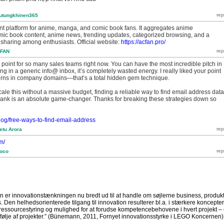
6
utungkhinen365
nt platform for anime, manga, and comic book fans. It aggregates anime
ic book content, anime news, trending updates, categorized browsing, and a
 sharing among enthusiasts. Official website:
https://acfan.pro/
FAN
 point for so many sales teams right now. You can have the most incredible pitch in
itting in a generic info@ inbox, it’s completely wasted energy. I really liked your point
terns in company domains—that’s a total hidden gem technique.
cale this without a massive budget, finding a reliable way to find email address data
bank is an absolute game-changer. Thanks for breaking these strategies down so
/blog/free-ways-to-find-email-address
etu Arora
m/
loco
 er innovationstænkningen nu bredt ud til at handle om søjlerne business, produkt
Den helhedsorienterede tilgang til innovation resulterer bl.a. i stærkere koncepter
 ressourcestyring og mulighed for at forudse kompetencebehovene i hvert projekt –
følje af projekter.”
(Bünemann, 2011, Fornyet innovationsstyrke i LEGO Koncernen)