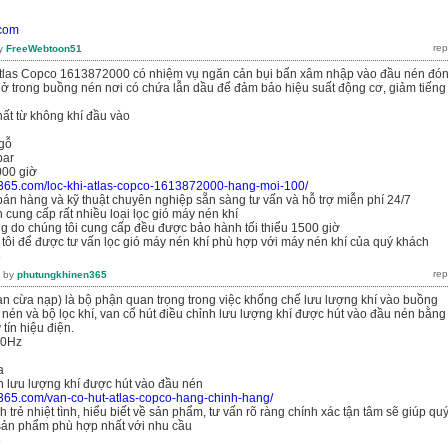
.com
y
FreeWebtoon51
Atlas Copco 1613872000 có nhiệm vụ ngăn cản bụi bẩn xâm nhập vào đầu nén đó
ẩn ở trong buồng nén nơi có chứa lẫn dầu để đảm bảo hiệu suất động cơ, giảm tiếng
ất từ không khí đầu vào
 gỗ
bar
000 giờ
n365.com/loc-khi-atlas-copco-1613872000-hang-moi-100/
bán hàng và kỹ thuật chuyên nghiệp sẵn sàng tư vấn và hỗ trợ miễn phí 24/7
 cung cấp rất nhiều loại lọc gió máy nén khí
g do chúng tôi cung cấp đều được bảo hành tối thiểu 1500 giờ
 tôi để được tư vấn lọc gió máy nén khí phù hợp với máy nén khí của quý khách
6
by
phutungkhinen365
van cừa nạp) là bộ phận quan trọng trong việc khống chế lưu lượng khí vào buồng
t nén và bộ lọc khí, van cổ hút điều chỉnh lưu lượng khí được hút vào đầu nén bằng
tín hiệu điện.
60Hz
a
h lưu lượng khí được hút vào đầu nén
n365.com/van-co-hut-atlas-copco-hang-chinh-hang/
 trẻ nhiệt tình, hiểu biết về sản phẩm, tư vấn rõ ràng chính xác tận tâm sẽ giúp qu
ản phẩm phù hợp nhất với nhu cầu
6