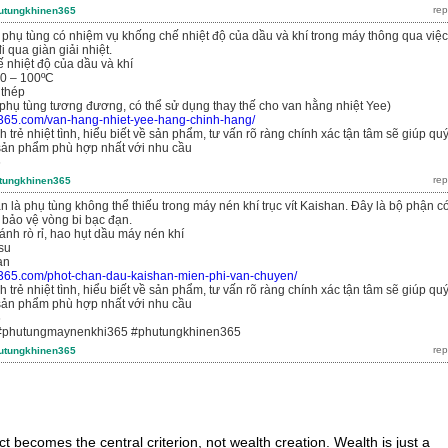
utungkhinen365
 phụ tùng có nhiệm vụ khống chế nhiệt độ của dầu và khí trong máy thông qua việc
 qua giàn giải nhiệt.
 nhiệt độ của dầu và khí
70 – 100ºC
 thép
phụ tùng tương đương, có thể sử dụng thay thế cho van hằng nhiệt Yee)
n365.com/van-hang-nhiet-yee-hang-chinh-hang/
 trẻ nhiệt tình, hiểu biết về sản phẩm, tư vấn rõ ràng chính xác tận tâm sẽ giúp qu
ản phẩm phù hợp nhất với nhu cầu
6
tungkhinen365
 là phụ tùng không thể thiếu trong máy nén khí trục vít Kaishan. Đây là bộ phận c
 bảo vệ vòng bi bạc đạn.
ánh rò rỉ, hao hụt dầu máy nén khí
 su
an
n365.com/phot-chan-dau-kaishan-mien-phi-van-chuyen/
 trẻ nhiệt tình, hiểu biết về sản phẩm, tư vấn rõ ràng chính xác tận tâm sẽ giúp qu
ản phẩm phù hợp nhất với nhu cầu
6
#phutungmaynenkhi365 #phutungkhinen365
utungkhinen365
t becomes the central criterion, not wealth creation. Wealth is just a