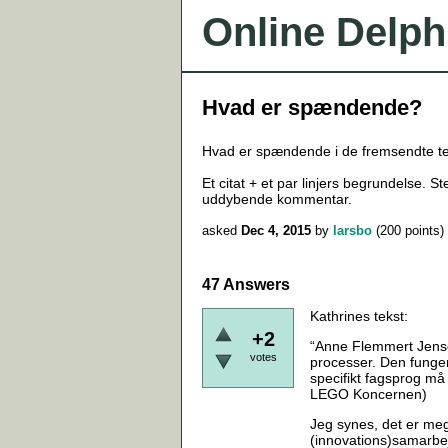
Online Delph
Hvad er spændende?
Hvad er spændende i de fremsendte te
Et citat + et par linjers begrundelse. 
uddybende kommentar.
asked
Dec 4, 2015
by
larsbo
(
200
points)
47 Answers
Kathrines tekst:
+2
“Anne Flemmert Jensen 
votes
processer. Den funger
specifikt fagsprog må 
LEGO Koncernen)
Jeg synes, det er meg
(innovations)samarbej