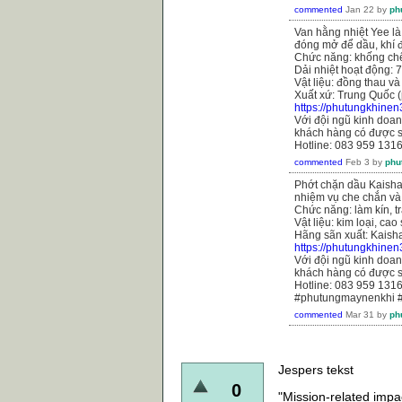
commented
Jan 22
by
ph
Van hằng nhiệt Yee là
đóng mở để dầu, khí đi
Chức năng: khống chế
Dải nhiệt hoạt động: 
Vật liệu: đồng thau và
Xuất xứ: Trung Quốc (
https://phutungkhine
Với đội ngũ kinh doanh
khách hàng có được s
Hotline: 083 959 131
commented
Feb 3
by
phu
Phớt chặn dầu Kaishan
nhiệm vụ che chắn và
Chức năng: làm kín, tr
Vật liệu: kim loại, cao
Hãng sãn xuất: Kaish
https://phutungkhine
Với đội ngũ kinh doanh
khách hàng có được s
Hotline: 083 959 131
#phutungmaynenkhi 
commented
Mar 31
by
ph
Jespers tekst
0
"Mission-related impac