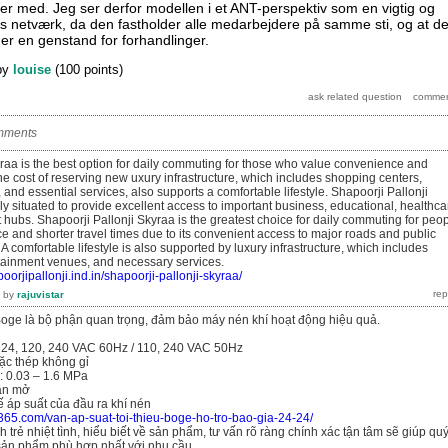
 med. Jeg ser derfor modellen i et ANT-perspektiv som en vigtig og
s netværk, da den fastholder alle medarbejdere på samme sti, og at d
on er en genstand for forhandlinger.
by
louise
(
100
points)
mments
yraa is the best option for daily commuting for those who value convenience and
The cost of reserving new uxury infrastructure, which includes shopping centers,
and essential services, also supports a comfortable lifestyle. Shapoorji Pallonji
lly situated to provide excellent access to important business, educational, healthca
hubs. Shapoorji Pallonji Skyraa is the greatest choice for daily commuting for peo
 and shorter travel times due to its convenient access to major roads and public
 A comfortable lifestyle is also supported by luxury infrastructure, which includes
tainment venues, and necessary services.
oorjipallonji.ind.in/shapoorji-pallonji-skyraa/
by
rajuvistar
 Boge là bộ phận quan trọng, đảm bảo máy nén khí hoạt động hiệu quả.
/ 24, 120, 240 VAC 60Hz / 110, 240 VAC 50Hz
oặc thép không gỉ
: 0.03 – 1.6 MPa
lần mở
 áp suất của đầu ra khí nén
365.com/van-ap-suat-toi-thieu-boge-ho-tro-bao-gia-24-24/
 trẻ nhiệt tình, hiểu biết về sản phẩm, tư vấn rõ ràng chính xác tận tâm sẽ giúp qu
ản phẩm phù hợp nhất với nhu cầu