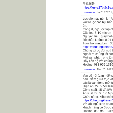
무료웹툰
https://xn--z27bt9c1e
commented
Jul 7, 2025
b
Lọc gió máy nén khí 
vai trò lọc các bụi b
ồn.
Công dụng: Lọc tạp ch
Cấp lọc: 5-10 micron
Nguyên liệu: giấy bột
Độ chân không: 0.01 
Tuổi thọ trung bình: 3
https://phutungkhine
Chúng tôi có đội ngũ 
Ngoài ra chúng tôi còn
Mọi sản phẩm phụ tùn
Hãy liên hệ với chúng
Hotline: 083.959.131
commented
Dec 25, 2025
Van cổ hút (van hút/ 
nén. Nằm giữa trục ví
các lá van đóng mở từ 
Điện áp: 220V 50Hz/
Công suất: 15 VA (W)
Áp suất tối đa: 1.6 Mp
Chức năng: điều chỉn
https://phutungkhine
Với đội ngũ kinh doanh
khách hàng có được s
Hotline: 083 959 131