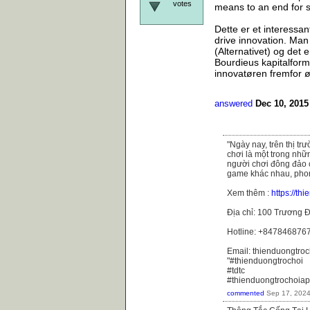
votes
means to an end for s
Dette er et interessant
drive innovation. Man 
(Alternativet) og det 
Bourdieus kapitalforme
innovatøren fremfor ø
answered
Dec 10, 2015
"Ngày nay, trên thị t
chơi là một trong nhữ
người chơi đông đảo 
game khác nhau, phong
Xem thêm :
https://th
Địa chỉ: 100 Trương Đ
Hotline: +847846876
Email: thienduongtr
"#thienduongtrochoi
#tdtc
#thienduongtrochoiap
commented
Sep 17, 202