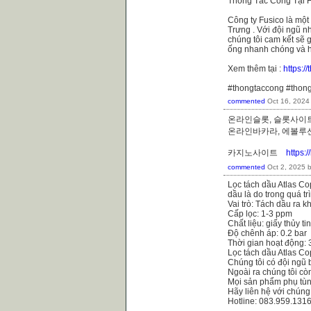
Thông Tắc Cống Tại H
Công ty Fusico là một
Trưng . Với đội ngũ nh
chúng tôi cam kết sẽ 
ống nhanh chóng và h
Xem thêm tại :
https:
#thongtaccong #thon
commented
Oct 16, 2024
온라인슬롯, 슬롯사이트
온라인바카라, 에볼
카지노사이트
https:
commented
Oct 2, 2025
Lọc tách dầu Atlas Co
dầu là do trong quá t
Vai trò: Tách dầu ra k
Cấp lọc: 1-3 ppm
Chất liệu: giấy thủy ti
Độ chênh áp: 0.2 bar
Thời gian hoạt động:
Lọc tách dầu Atlas C
Chúng tôi có đội ngũ 
Ngoài ra chúng tôi cò
Mọi sản phẩm phụ tùn
Hãy liên hệ với chúng
Hotline: 083.959.131