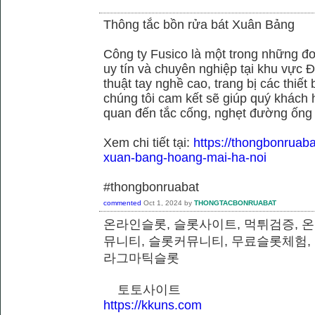
Thông tắc bồn rửa bát Xuân Bảng
Công ty Fusico là một trong những đơ
uy tín và chuyên nghiệp tại khu vực Đ
thuật tay nghề cao, trang bị các thiết 
chúng tôi cam kết sẽ giúp quý khách h
quan đến tắc cống, nghẹt đường ống
Xem chi tiết tại:
https://thongbonruaba
xuan-bang-hoang-mai-ha-noi
#thongbonruabat
commented
Oct 1, 2024
by
THONGTACBONRUABAT
온라인슬롯, 슬롯사이트, 먹튀검증, 
뮤니티, 슬롯커뮤니티, 무료슬롯체험,
라그마틱슬롯
토토사이트
https://kkuns.com