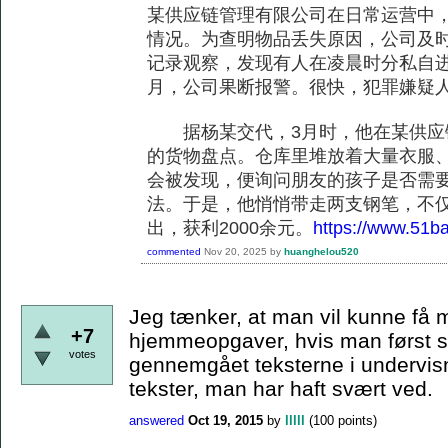
某供应链管理有限公司在日常运营中
情况。为查明物品丢失原因，公司及
记录观察，发现有人在凌晨时分私自进
月，公司果断报警。很快，犯罪嫌疑
据杨某交代，3月时，他在某供应
的货物盘点。仓库里堆放着大量衣服
会被发现，便询问朋友的孩子是否需
法。于是，他悄悄带走两支钢笔，不
出，获利2000余元。
https://www.51b
commented
Nov 20, 2025
by
huanghelou520
Jeg tænker, at man vil kunne få m
+7
hjemmeopgaver, hvis man først sk
votes
gennemgået teksterne i undervisn
tekster, man har haft svært ved.
answered
Oct 19, 2015
by
lllll
(
100
points)