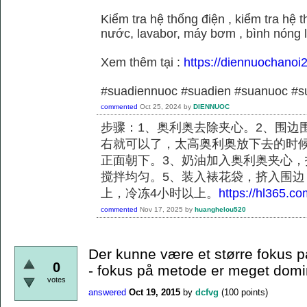
Kiểm tra hệ thống điện , kiểm tra hệ
nước, lavabor, máy bơm , bình nóng 
Xem thêm tại :
https://diennuochanoi
#suadiennuoc #suadien #suanuoc 
commented
Oct 25, 2024
by
DIENNUOC
步骤：1、奥利奥去除夹心。2、围边
右就可以了，太高奥利奥放下去的时候
正面朝下。3、奶油加入奥利奥夹心，
搅拌均匀。5、装入裱花袋，挤入围
上，冷冻4小时以上。
https://hl365.co
commented
Nov 17, 2025
by
huanghelou520
Der kunne være et større fokus p
0
- fokus på metode er meget dom
votes
answered
Oct 19, 2015
by
dcfvg
(
100
points)