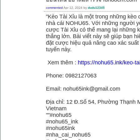
commented
Apr 12, 2024
by
dudu12345
"Kèo Tài Xỉu là một trong những kèo 
nhà cái NOHU65. Với những người yê
cược Tài Xỉu có thể mang lại những k
thắng lớn. Bài viết này sẽ giúp bạn h
đặt cược hiệu quả nâng cao xác suất 
tuyến này.
Xem thêm :
https://nohu65.ink/keo-tai
Phone: 0982127063
Email: nohu65ink@gmail.com
Địa chỉ: 12 Đ.Số 54, Phường Thạnh M
Vietnam
""#nohu65
#nohu65_ink
#nohu65ink
#nha_cai_nohu65