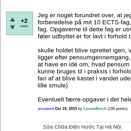
Jeg er noget forundret over, at je
+2
forberedelse på mit 10 ECTS-fag
votes
fag. Opgaverne til dette fag er ut
føler udbyttet er for lavt i forhold
skulle holdet blive oprettet igen, 
ligger efter pensumgennemgang, 
at have en idé om, hvad pensum 
kunne bruges til i praksis i forhol
fan af at blive kastet i vandet 
lille smule)
Eventuelt færre opgaver i det hel
answered
Oct 19, 2015
by
LouiseBroch
(
100
points)
Sửa Chữa Điện Nước Tại Hà Nội