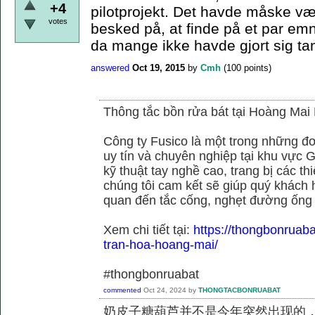
+4
pilotprojekt. Det havde måske vær
votes
besked på, at finde på et par em
da mange ikke havde gjort sig ta
answered
Oct 19, 2015
by
Cmh
(
100
points)
Thông tắc bồn rửa bát tại Hoàng Mai
Công ty Fusico là một trong những đơ
uy tín và chuyên nghiệp tại khu vực 
kỹ thuật tay nghề cao, trang bị các thi
chúng tôi cam kết sẽ giúp quý khách h
quan đến tắc cống, nghẹt đường ống
Xem chi tiết tại:
https://thongbonruaba
tran-hoa-hoang-mai/
#thongbonruabat
commented
Oct 24, 2024
by
THONGTACBONRUABAT
奶皮子糖葫芦并不是今年突然出现的，