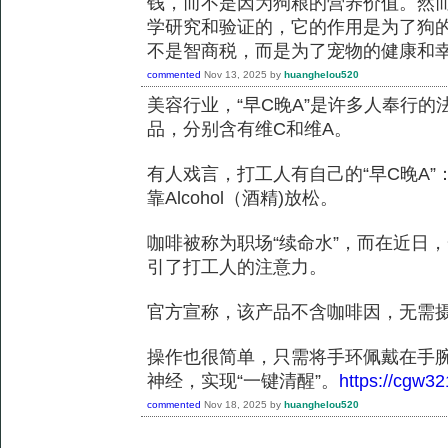
钱，而不是因为狗粮的营养价值。然
学研究和验证的，它的作用是为了狗
不是智商税，而是为了宠物的健康和
commented
Nov 13, 2025
by
huanghelou520
美容行业，“早C晚A”是许多人奉行
品，分别含有维C和维A。
有人戏言，打工人有自己的“早C晚A”：
靠Alcohol（酒精)放松。
咖啡被称为职场“续命水”，而在近日，
引了打工人的注意力。
官方宣称，该产品不含咖啡因，无需
操作也很简单，只需将手环佩戴在手
神经，实现“一键清醒”。
https://cgw3
commented
Nov 18, 2025
by
huanghelou520