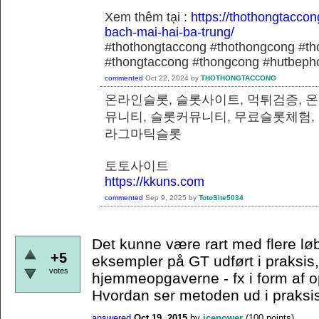
Xem thêm tại :
https://thothongtaccon
bach-mai-hai-ba-trung/
#thothongtaccong #thothongcong #th
#thongtaccong #thongcong #hutbeph
commented
Oct 22, 2024
by
THOTHONGTACCONG
온라인슬롯, 슬롯사이트, 먹튀검증, 
뮤니티, 슬롯커뮤니티, 무료슬롯체험,
라그마틱슬롯
토토사이트
https://kkuns.com
commented
Sep 9, 2025
by
TotoSite5034
Det kunne være rart med flere l
+5
eksempler på GT udført i praksis, 
votes
hjemmeopgaverne - fx i form af o
Hvordan ser metoden ud i praksi
answered
Oct 19, 2015
by
icepower
(
100
points)