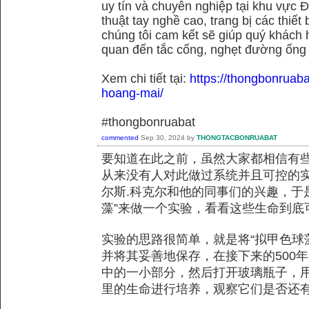
uy tín và chuyên nghiệp tại khu vực Đ
thuật tay nghề cao, trang bị các thiết 
chúng tôi cam kết sẽ giúp quý khách h
quan đến tắc cống, nghẹt đường ống
Xem chi tiết tại:
https://thongbonruaba
hoang-mai/
#thongbonruabat
commented
Sep 30, 2024
by
THONGTACBONRUABAT
要知道在此之前，虽然大家都相信有
从来没有人对此做过系统并且可控的
尔斯.科克尔和他的同事们的兴趣，于
藻”来做一个实验，看看这些生命到底
实验的思路很简单，就是将“拟甲色球
并将其妥善地保存，在接下来的500
中的一小部分，然后打开玻璃瓶子，
里的生命进行培养，观察它们是否还