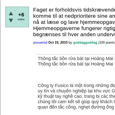
Faget er forholdsvis tidskræven
+6
komme til at nedprioritere sine a
votes
nå at læse og lave hjemmeopgave
Hjemmeopgaverne fungerer rigtig
begrænses til hver anden undervi
answered
Oct 19, 2015
by
goddaggoddag
(
100
points
Thông tắc bồn rửa bát tại Hoàng Mai
Thông tắc bồn rửa bát tại Hoàng Mai
Công ty Fusico là một trong những đơ
uy tín và chuyên nghiệp tại khu vực 
kỹ thuật tay nghề cao, trang bị các thi
chúng tôi cam kết sẽ giúp quý khách h
quan đến tắc cống, nghẹt đường ống