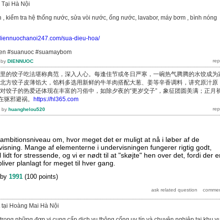
Tại Hà Nội
n , kiểm tra hệ thống nước, sửa vòi nước, ống nước, lavabor, máy bơm , bình nóng
//diennuochanoi247.com/sua-dieu-hoa/
ien #suanuoc #suamaybom
by
DIENNUOC
里的饺子吃法堪称典范，深入人心。每逢佳节或冬日严寒，一碗热气腾腾的水饺成为
北方饺子皮薄馅大，馅料多选用新鲜的牛羊肉搭配大葱、姜等辛香调料，讲究原汁原
对饺子的热爱还体现在丰富的习俗中，如除夕夜的“更岁交子”，象征团圆美满；正月
意在驱邪避祸。
https://hl365.com
by
huanghelou520
øjt ambitionsniveau om, hvor meget det er muligt at nå i løber af de
rvisning. Mange af elementerne i undervisningen fungerer rigtig godt,
l lidt for stressende, og vi er nødt til at "skøjte" hen over det, fordi der e
bliver planlagt for meget til hver gang.
by
1991
(
100
points)
 tại Hoàng Mai Hà Nội
 trong những đơn vị cung cấp dịch vụ thông cống uy tín và chuyên nghiệp tại khu v