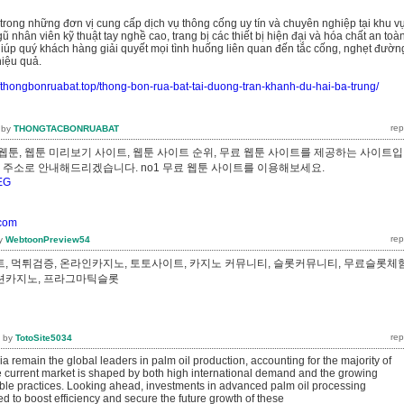
 trong những đơn vị cung cấp dịch vụ thông cống uy tín và chuyên nghiệp tại khu v
ũ nhân viên kỹ thuật tay nghề cao, trang bị các thiết bị hiện đại và hóa chất an toàn
giúp quý khách hàng giải quyết mọi tình huống liên quan đến tắc cống, nghẹt đườn
iệu quả.
//thongbonruabat.top/thong-bon-rua-bat-tai-duong-tran-khanh-du-hai-ba-trung/
by
THONGTACBONRUABAT
웹툰, 웹툰 미리보기 사이트, 웹툰 사이트 순위, 무료 웹툰 사이트를 제공하는 사이트
른 주소로 안내해드리겠습니다. no1 무료 웹툰 사이트를 이용해보세요.
QEG
.com
y
WebtoonPreview54
, 먹튀검증, 온라인카지노, 토토사이트, 카지노 커뮤니티, 슬롯커뮤니티, 무료슬롯체험
볼루션카지노, 프라그마틱슬롯
by
TotoSite5034
 remain the global leaders in palm oil production, accounting for the majority of
 current market is shaped by both high international demand and the growing
le practices. Looking ahead, investments in advanced palm oil processing
 to boost efficiency and secure the future growth of these