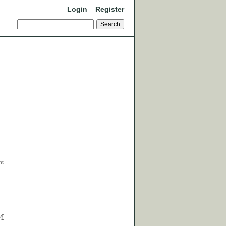
Login
Register
ี้