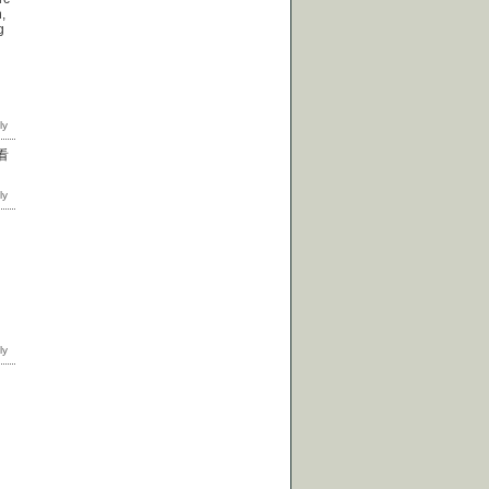
,
g
看