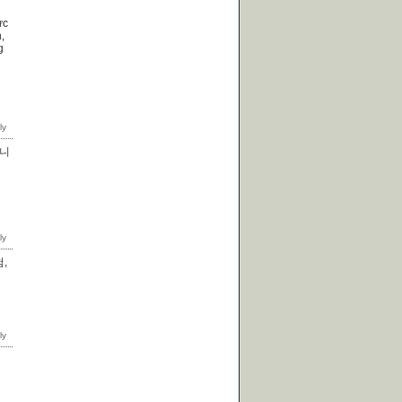
ực
,
g
입니
,