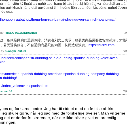
ũ nhân viên kỹ thuật tay nghề cao, trang bị các thiết bị hiện đại và hóa chất an toàn
giúp quý khách hàng giải quyết mọi tình huống liên quan đến tắc cống, nghẹt đườn
iệu quả.
//thongbonruabat.top/thong-bon-rua-bat-tai-pho-nguyen-canh-di-hoang-mai/
by
THONGTACBONRUABAT
这一条款是网购的重要保障。消费者刘女士表示，服装类商品需要收货后试穿，才能
，若无退换服务，不合适的商品只能闲置，从而造成浪费。
https://hl365.com
by
huanghelou520
w.locutortv.com/spanish-dubbing-studio-dubbing-spanish-dubbing-voice-over-
in/
v.com/american-spanish-dubbing-american-spanish-dubbing-company-dubbing-
an-dubbing/
.es/index_voiceoversspanish.htm
ceover66
es og forklares bedre. Jeg har tit siddet med en følelse af ikke
d jeg skulle gøre, når jeg sad med de forskellige øvelser. Man vil gerne
g det er derfor frustrerende, når der ikke bliver givet en ordentlig
isningen.