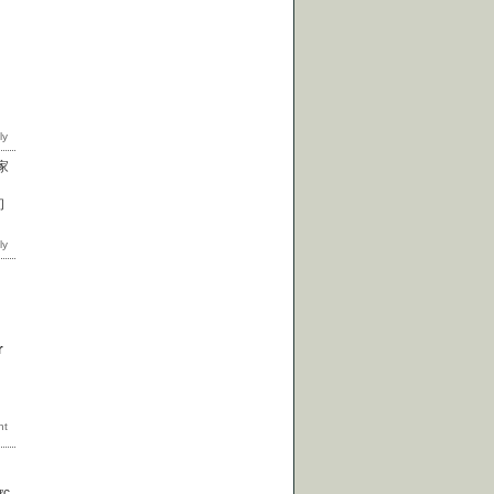
家
初
r
ực