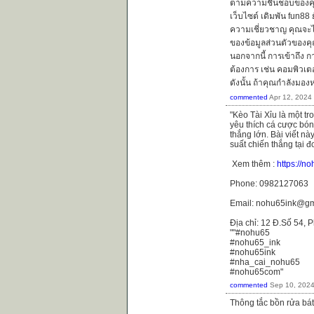
ตามความชื่นชอบของค
เว็บไซต์ เดิมพัน fun8
ความเชี่ยวชาญ คุณจะไ
ของข้อมูลส่วนตัวของค
นอกจากนี้ การเข้าถึง 
ต้องการ เช่น คอมพิวเ
ดังนั้น ถ้าคุณกำลังมอ
commented
Apr 12, 2024
"Kèo Tài Xỉu là một 
yêu thích cá cược bón
thắng lớn. Bài viết n
suất chiến thắng tại đ
Xem thêm :
https://no
Phone: 0982127063
Email: nohu65ink@gm
Địa chỉ: 12 Đ.Số 54,
""#nohu65
#nohu65_ink
#nohu65ink
#nha_cai_nohu65
#nohu65com"
commented
Sep 10, 202
Thông tắc bồn rửa bát