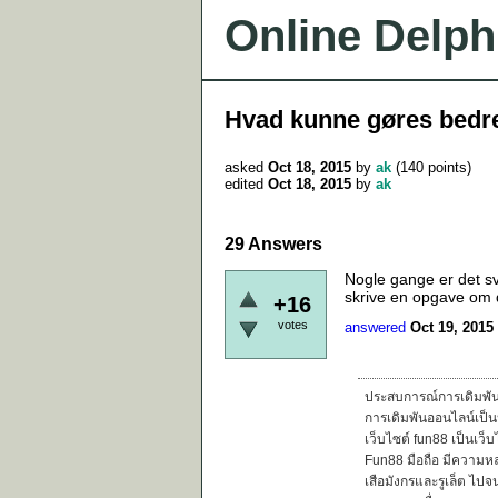
Online Delph
Hvad kunne gøres bedre
asked
Oct 18, 2015
by
ak
(
140
points)
edited
Oct 18, 2015
by
ak
29 Answers
Nogle gange er det s
skrive en opgave om 
+16
votes
answered
Oct 19, 2015
ประสบการณ์การเดิมพันท
การเดิมพันออนไลน์เป็น
เว็บไซต์ fun88 เป็นเว็บไ
Fun88 มือถือ มีความหล
เสือมังกรและรูเล็ต ไปจ