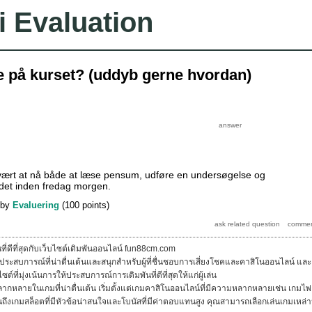
i Evaluation
 på kurset? (uddyb gerne hvordan)
vært at nå både at læse pensum, udføre en undersøgelse og
det inden fredag morgen.
by
Evaluering
(
100
points)
ี่ดีที่สุดกับเว็บไซต์เดิมพันออนไลน์ fun88cm.com
ประสบการณ์ที่น่าตื่นเต้นและสนุกสำหรับผู้ที่ชื่นชอบการเสี่ยงโชคและคาสิโนออนไลน์ และ
ซต์ที่มุ่งเน้นการให้ประสบการณ์การเดิมพันที่ดีที่สุดให้แก่ผู้เล่น
ากหลายในเกมที่น่าตื่นเต้น เริ่มตั้งแต่เกมคาสิโนออนไลน์ที่มีความหลากหลายเช่น เกมไพ่
นถึงเกมสล็อตที่มีหัวข้อน่าสนใจและโบนัสที่มีค่าตอบแทนสูง คุณสามารถเลือกเล่นเกมเหล่าน