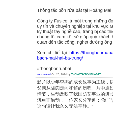
Thông tắc bồn rửa bát tại Hoàng Mai
Công ty Fusico là một trong những đơ
uy tín và chuyên nghiệp tại khu vực 
kỹ thuật tay nghề cao, trang bị các thi
chúng tôi cam kết sẽ giúp quý khách h
quan đến tắc cống, nghẹt đường ống
Xem chi tiết tại:
https://thongbonruaba
bach-mai-hai-ba-trung/
#thongbonruabat
commented
Oct 25, 2024
by
THONGTACBONRUABAT
影片以少年季杰的成长故事为主线，
父亲从隔阂走向和解的历程。片中通过
情节，生动反映了我国防艾事业的进
沉重而触动，一位家长分享道：“孩子
这句话让我久久无法平静。”