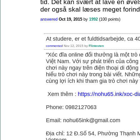
tid. Det kan svært at lave en øve
der også skal læses meget forin
answered
Oct 19, 2015
by
1992
(
100
points)
At studere, er et fuldtidsarbejde, ca 4
commented
Nov 12, 2015
by
Flintesten
"Xóc đĩa online đổi thưởng là một trò
Việt Nam. Với sự phát triển của công 
chơi này ngay trên điện thoại di độn
hiểu trò chơi này trong bài viết. Những
cùng lợi ích khi tham gia trò chơi n
Xem thêm :
https://nohu65.ink/xoc-di
Phone: 0982127063
Email: nohu65ink@gmail.com
Địa chỉ: 12 Đ.Số 54, Phường Thạnh M
Vietnam