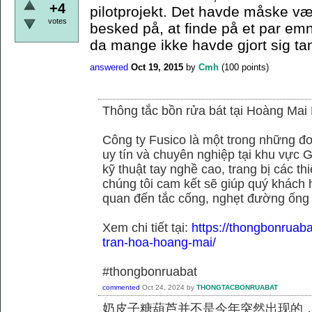
+4
pilotprojekt. Det havde måske vær
votes
besked på, at finde på et par em
da mange ikke havde gjort sig ta
answered
Oct 19, 2015
by
Cmh
(
100
points)
Thông tắc bồn rửa bát tại Hoàng Mai
Công ty Fusico là một trong những đơ
uy tín và chuyên nghiệp tại khu vực 
kỹ thuật tay nghề cao, trang bị các thi
chúng tôi cam kết sẽ giúp quý khách h
quan đến tắc cống, nghẹt đường ống
Xem chi tiết tại:
https://thongbonruaba
tran-hoa-hoang-mai/
#thongbonruabat
commented
Oct 24, 2024
by
THONGTACBONRUABAT
奶皮子糖葫芦并不是今年突然出现的，