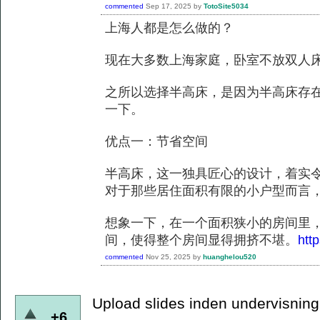
commented
Sep 17, 2025
by
TotoSite5034
上海人都是怎么做的？
现在大多数上海家庭，卧室不放双人
之所以选择半高床，是因为半高床存
一下。
优点一：节省空间
半高床，这一独具匠心的设计，着实
对于那些居住面积有限的小户型而言，
想象一下，在一个面积狭小的房间里
间，使得整个房间显得拥挤不堪。
htt
commented
Nov 25, 2025
by
huanghelou520
Upload slides inden undervisning
+6