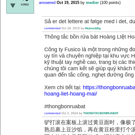
answered
Oct 19, 2015
by
medier
(
100
points)
votes
Så er det lettere at følge med i det, d
commented
Oct 19, 2015
by
Hejmeddig
Thông tắc bồn rửa bát Hoàng LIệt H
Công ty Fusico là một trong những đơ
uy tín và chuyên nghiệp tại khu vực H
kỹ thuật tay nghề cao, trang bị các thi
chúng tôi cam kết sẽ giúp quý khách h
quan đến tắc cống, nghẹt đường ống
Xem chi tiết tại:
https://thongbonruaba
hoang-liet-hoang-mai/
#thongbonruabat
commented
Oct 2, 2024
by
THONGTACBONRUABAT
驴打滚在案板上滚过黄豆面时，像极
熟后裹上豆沙馅，再在黄豆粉里打个