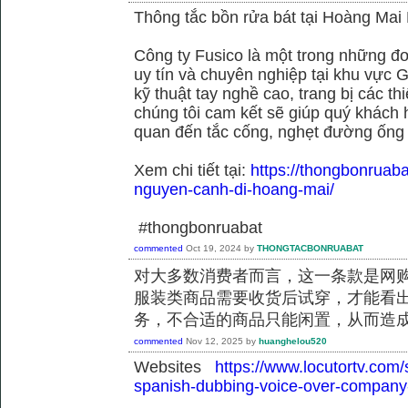
Thông tắc bồn rửa bát tại Hoàng Mai
Công ty Fusico là một trong những đơ
uy tín và chuyên nghiệp tại khu vực 
kỹ thuật tay nghề cao, trang bị các thi
chúng tôi cam kết sẽ giúp quý khách h
quan đến tắc cống, nghẹt đường ống
Xem chi tiết tại:
https://thongbonruaba
nguyen-canh-di-hoang-mai/
#thongbonruabat
commented
Oct 19, 2024
by
THONGTACBONRUABAT
对大多数消费者而言，这一条款是网
服装类商品需要收货后试穿，才能看
务，不合适的商品只能闲置，从而造
commented
Nov 12, 2025
by
huanghelou520
Websites
https://www.locutortv.com
spanish-dubbing-voice-over-company