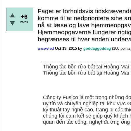
Faget er forholdsvis tidskræven
+6
komme til at nedprioritere sine a
votes
nå at læse og lave hjemmeopgave
Hjemmeopgaverne fungerer rigtig
begrænses til hver anden undervi
answered
Oct 19, 2015
by
goddaggoddag
(
100
points
Thông tắc bồn rửa bát tại Hoàng Mai
Thông tắc bồn rửa bát tại Hoàng Mai
Công ty Fusico là một trong những đơ
uy tín và chuyên nghiệp tại khu vực 
kỹ thuật tay nghề cao, trang bị các thi
chúng tôi cam kết sẽ giúp quý khách h
quan đến tắc cống, nghẹt đường ống