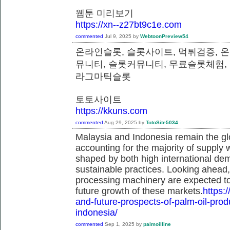
웹툰 미리보기
https://xn--z27bt9c1e.com
commented
Jul 9, 2025
by
WebtoonPreview54
온라인슬롯, 슬롯사이트, 먹튀검증, 
뮤니티, 슬롯커뮤니티, 무료슬롯체험,
라그마틱슬롯
토토사이트
https://kkuns.com
commented
Aug 29, 2025
by
TotoSite5034
Malaysia and Indonesia remain the glo
accounting for the majority of supply 
shaped by both high international d
sustainable practices. Looking ahead
processing machinery are expected to
future growth of these markets.
https:
and-future-prospects-of-palm-oil-pro
indonesia/
commented
Sep 1, 2025
by
palmoilline