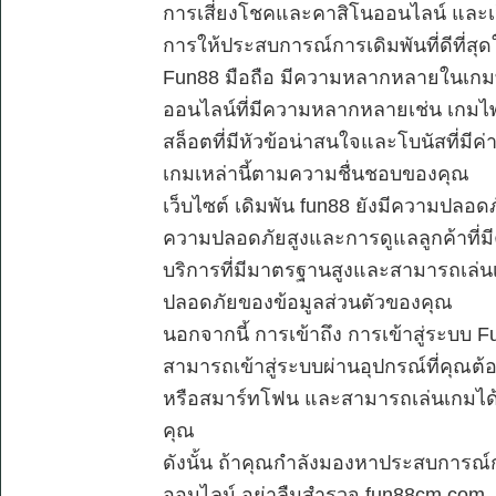
การเสี่ยงโชคและคาสิโนออนไลน์ และเว็บไ
การให้ประสบการณ์การเดิมพันที่ดีที่สุดให
Fun88 มือถือ มีความหลากหลายในเกมที่น่
ออนไลน์ที่มีความหลากหลายเช่น เกมไพ่
สล็อตที่มีหัวข้อน่าสนใจและโบนัสที่มี
เกมเหล่านี้ตามความชื่นชอบของคุณ
เว็บไซต์ เดิมพัน fun88 ยังมีความปลอดภ
ความปลอดภัยสูงและการดูแลลูกค้าที่ม
บริการที่มีมาตรฐานสูงและสามารถเล่นเ
ปลอดภัยของข้อมูลส่วนตัวของคุณ
นอกจากนี้ การเข้าถึง การเข้าสู่ระบบ
สามารถเข้าสู่ระบบผ่านอุปกรณ์ที่คุณต้
หรือสมาร์ทโฟน และสามารถเล่นเกมได
คุณ
ดังนั้น ถ้าคุณกำลังมองหาประสบการณ์การเ
ออนไลน์ อย่าลืมสำรวจ fun88cm.com