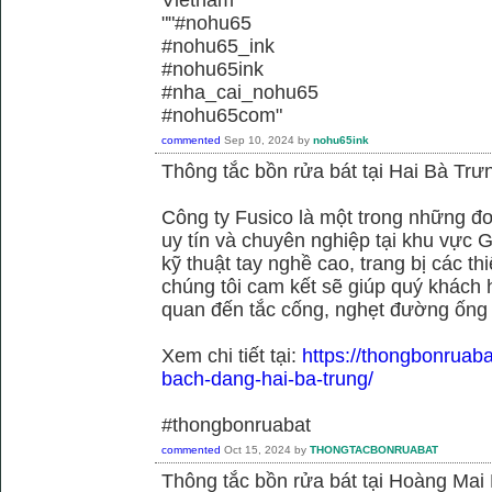
""#nohu65
#nohu65_ink
#nohu65ink
#nha_cai_nohu65
#nohu65com"
commented
Sep 10, 2024
by
nohu65ink
Thông tắc bồn rửa bát tại Hai Bà Trư
Công ty Fusico là một trong những đơ
uy tín và chuyên nghiệp tại khu vực 
kỹ thuật tay nghề cao, trang bị các thi
chúng tôi cam kết sẽ giúp quý khách h
quan đến tắc cống, nghẹt đường ống
Xem chi tiết tại:
https://thongbonruaba
bach-dang-hai-ba-trung/
#thongbonruabat
commented
Oct 15, 2024
by
THONGTACBONRUABAT
Thông tắc bồn rửa bát tại Hoàng Mai