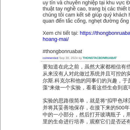
uy tín và chuyên nghiệp tại khu vực Đ
thuật tay nghề cao, trang bị các thiết 
chúng tôi cam kết sẽ giúp quý khách h
quan đến tắc cống, nghẹt đường ống
Xem chi tiết tại:
https://thongbonruaba
hoang-mai/
#thongbonruabat
commented
Sep 30, 2024
by
THONGTACBONRUABAT
要知道在此之前，虽然大家都相信有
从来没有人对此做过系统并且可控的
尔斯.科克尔和他的同事们的兴趣，于
藻”来做一个实验，看看这些生命到底
实验的思路很简单，就是将“拟甲色球
并将其妥善地保存，在接下来的500
中的一小部分，然后打开玻璃瓶子，
里的生命进行培养，观察它们是否还