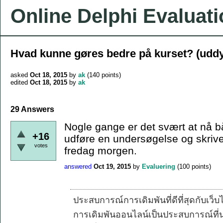
Online Delphi Evaluat
Hvad kunne gøres bedre på kurset? (udd
asked
Oct 18, 2015
by
ak
(
140
points)
edited
Oct 18, 2015
by
ak
29 Answers
Nogle gange er det svært at nå 
+16
udføre en undersøgelse og skriv
votes
fredag morgen.
answered
Oct 19, 2015
by
Evaluering
(
100
points)
ประสบการณ์การเดิมพันที่ดีที่สุดกับเว
การเดิมพันออนไลน์เป็นประสบการณ์ที่น่า