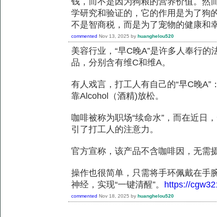
钱，而不是因为狗粮的营养价值。然
学研究和验证的，它的作用是为了狗
不是智商税，而是为了宠物的健康和
commented
Nov 13, 2025
by
huanghelou520
美容行业，“早C晚A”是许多人奉行
品，分别含有维C和维A。
有人戏言，打工人有自己的“早C晚A”：
靠Alcohol（酒精)放松。
咖啡被称为职场“续命水”，而在近日，
引了打工人的注意力。
官方宣称，该产品不含咖啡因，无需
操作也很简单，只需将手环佩戴在手
神经，实现“一键清醒”。
https://cgw3
commented
Nov 18, 2025
by
huanghelou520