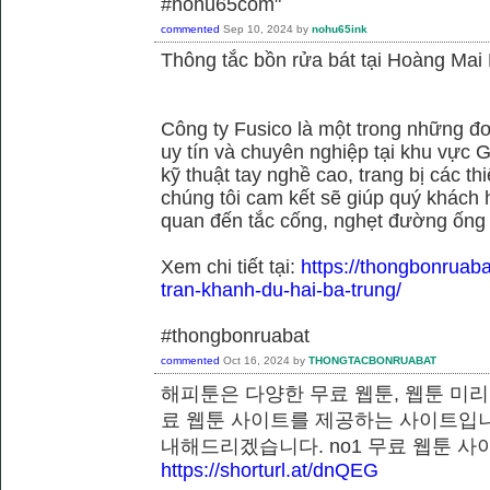
#nohu65com"
commented
Sep 10, 2024
by
nohu65ink
Thông tắc bồn rửa bát tại Hoàng Mai
Công ty Fusico là một trong những đơ
uy tín và chuyên nghiệp tại khu vực 
kỹ thuật tay nghề cao, trang bị các thi
chúng tôi cam kết sẽ giúp quý khách h
quan đến tắc cống, nghẹt đường ống
Xem chi tiết tại:
https://thongbonruaba
tran-khanh-du-hai-ba-trung/
#thongbonruabat
commented
Oct 16, 2024
by
THONGTACBONRUABAT
해피툰은 다양한 무료 웹툰, 웹툰 미리
료 웹툰 사이트를 제공하는 사이트입니
내해드리겠습니다. no1 무료 웹툰 
https://shorturl.at/dnQEG