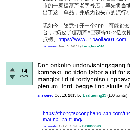
市的一家糖葫芦老字号店，率先将当
出了这一单品，并成为包头市的流行
现如今，随意打开一个app，可能都
台，#奶皮子糖葫芦#已获得10.2亿
点榜。
https://www.51baoliao01.com
commented
Nov 15, 2025
by
huanghelou520
Den enkelte undervisningsgang
+4
kompakt, og tiden løber altid for s
votes
manglet tid til fordybelse i opgav
plenum, fordi begge ting skulle n
answered
Oct 19, 2015
by
Evaluering19
(
100
points)
https://thongtacconghanoi24h.com/tho
mai-hai-ba-trung/
commented
Oct 25, 2024
by
THONGCONG