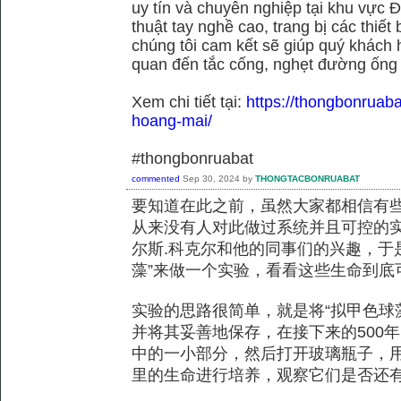
uy tín và chuyên nghiệp tại khu vực Đ
thuật tay nghề cao, trang bị các thiết 
chúng tôi cam kết sẽ giúp quý khách h
quan đến tắc cống, nghẹt đường ống
Xem chi tiết tại:
https://thongbonruaba
hoang-mai/
#thongbonruabat
commented
Sep 30, 2024
by
THONGTACBONRUABAT
要知道在此之前，虽然大家都相信有
从来没有人对此做过系统并且可控的
尔斯.科克尔和他的同事们的兴趣，于
藻”来做一个实验，看看这些生命到底
实验的思路很简单，就是将“拟甲色球
并将其妥善地保存，在接下来的500
中的一小部分，然后打开玻璃瓶子，
里的生命进行培养，观察它们是否还