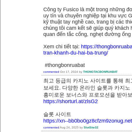
Công ty Fusico là một trong những đơ
uy tín và chuyên nghiệp tại khu vực 
kỹ thuật tay nghề cao, trang bị các thi
chúng tôi cam kết sẽ giúp quý khách h
quan đến tắc cống, nghẹt đường ống
Xem chi tiết tại:
https://thongbonruaba
tran-khanh-du-hai-ba-trung/
#thongbonruabat
commented
Oct 17, 2024
by
THONGTACBONRUABAT
최고 등급의 카지노 사이트를 통해 최
보세요. 다양한 온라인 슬롯과 카지노
흥미로운 보너스와 프로모션을 
https://shorturl.at/zlsG2
슬롯 사이트
https://xn--bb0bo0gz8cfzm9zonug.net
commented
Aug 24, 2025
by
SlotSite32