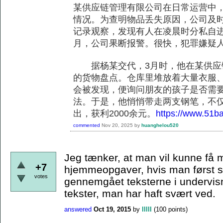
某供应链管理有限公司在日常运营中
情况。为查明物品丢失原因，公司及
记录观察，发现有人在凌晨时分私自进
月，公司果断报警。很快，犯罪嫌疑
据杨某交代，3月时，他在某供应
的货物盘点。仓库里堆放着大量衣服
会被发现，便询问朋友的孩子是否需
法。于是，他悄悄带走两支钢笔，不
出，获利2000余元。
https://www.51b
commented
Nov 20, 2025
by
huanghelou520
Jeg tænker, at man vil kunne få m
+7
hjemmeopgaver, hvis man først sk
votes
gennemgået teksterne i undervisn
tekster, man har haft svært ved.
answered
Oct 19, 2015
by
lllll
(
100
points)