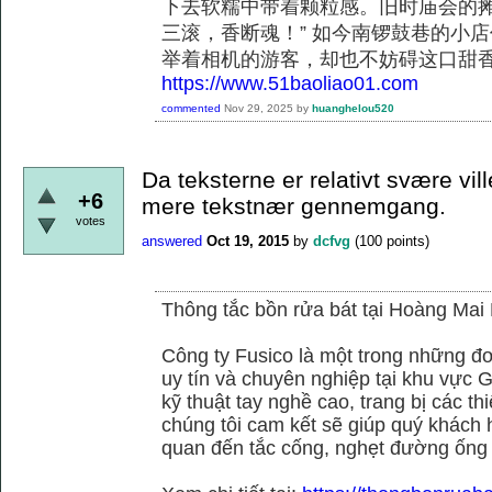
下去软糯中带着颗粒感。旧时庙会的摊
三滚，香断魂！” 如今南锣鼓巷的小
举着相机的游客，却也不妨碍这口甜
https://www.51baoliao01.com
commented
Nov 29, 2025
by
huanghelou520
Da teksterne er relativt svære vil
+6
mere tekstnær gennemgang.
votes
answered
Oct 19, 2015
by
dcfvg
(
100
points)
Thông tắc bồn rửa bát tại Hoàng Mai
Công ty Fusico là một trong những đơ
uy tín và chuyên nghiệp tại khu vực 
kỹ thuật tay nghề cao, trang bị các thi
chúng tôi cam kết sẽ giúp quý khách h
quan đến tắc cống, nghẹt đường ống