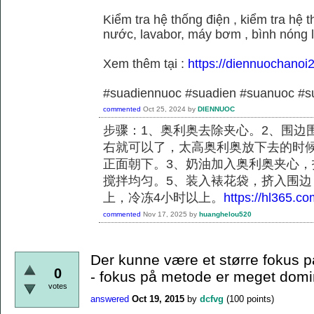
Kiểm tra hệ thống điện , kiểm tra hệ
nước, lavabor, máy bơm , bình nóng 
Xem thêm tại :
https://diennuochanoi
#suadiennuoc #suadien #suanuoc 
commented
Oct 25, 2024
by
DIENNUOC
步骤：1、奥利奥去除夹心。2、围边
右就可以了，太高奥利奥放下去的时候
正面朝下。3、奶油加入奥利奥夹心，
搅拌均匀。5、装入裱花袋，挤入围
上，冷冻4小时以上。
https://hl365.co
commented
Nov 17, 2025
by
huanghelou520
Der kunne være et større fokus p
0
- fokus på metode er meget dom
votes
answered
Oct 19, 2015
by
dcfvg
(
100
points)