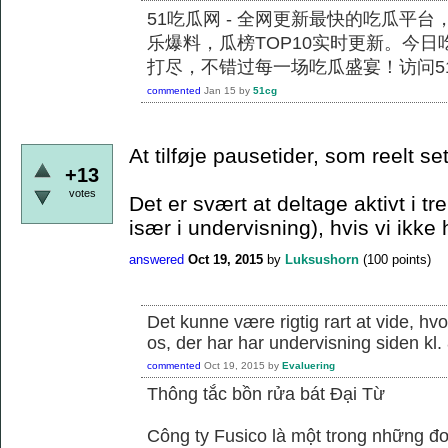
51吃瓜网 - 全网更新最快的吃瓜平
乐爆料，瓜榜TOP10实时更新。今
打尽，不错过每一场吃瓜盛宴！访问51
commented
Jan 15
by
51cg
At tilføje pausetider, som reelt se
+13
votes
Det er svært at deltage aktivt i tr
især i undervisning), hvis vi ikke 
answered
Oct 19, 2015
by
Luksushorn
(
100
points)
Det kunne være rigtig rart at vide, hvor
os, der har har undervisning siden kl. 
commented
Oct 19, 2015
by
Evaluering
Thông tắc bồn rửa bát Đại Từ
Công ty Fusico là một trong những đơ