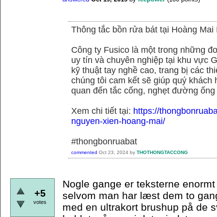
Thông tắc bồn rửa bát tại Hoàng Mai
Công ty Fusico là một trong những đơ
uy tín và chuyên nghiệp tại khu vực 
kỹ thuật tay nghề cao, trang bị các thi
chúng tôi cam kết sẽ giúp quý khách h
quan đến tắc cống, nghẹt đường ống
Xem chi tiết tại:
https://thongbonruaba
nguyen-xien-hoang-mai/
#thongbonruabat
commented
Oct 23, 2024
by
THOTHONGTACCONG
Nogle gange er teksterne enormt 
+5
selvom man har læst dem to gang
votes
med en ultrakort brushup på de s