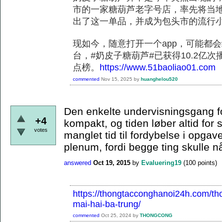
市的一家糖葫芦老字号店，率先将当
出了这一单品，并成为包头市的流行
现如今，随意打开一个app，可能都
台，#奶皮子糖葫芦#已获得10.2亿
点榜。
https://www.51baoliao01.com
commented
Nov 15, 2025
by
huanghelou520
Den enkelte undervisningsgang
+4
kompakt, og tiden løber altid for s
votes
manglet tid til fordybelse i opgav
plenum, fordi begge ting skulle n
answered
Oct 19, 2015
by
Evaluering19
(
100
points)
https://thongtacconghanoi24h.com/tho
mai-hai-ba-trung/
commented
Oct 25, 2024
by
THONGCONG