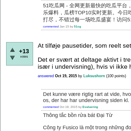
51吃瓜网 - 全网更新最快的吃瓜平
乐爆料，瓜榜TOP10实时更新。今
打尽，不错过每一场吃瓜盛宴！访问51
commented
Jan 15
by
51cg
At tilføje pausetider, som reelt se
+13
votes
Det er svært at deltage aktivt i tr
især i undervisning), hvis vi ikke 
answered
Oct 19, 2015
by
Luksushorn
(
100
points)
Det kunne være rigtig rart at vide, hvor
os, der har har undervisning siden kl. 
commented
Oct 19, 2015
by
Evaluering
Thông tắc bồn rửa bát Đại Từ
Công ty Fusico là một trong những đơ