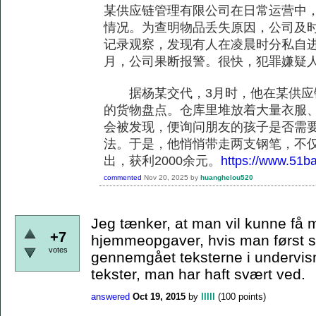
某供应链管理有限公司在日常运营中
情况。为查明物品丢失原因，公司及
记录观察，发现有人在凌晨时分私自进
月，公司果断报警。很快，犯罪嫌疑
据杨某交代，3月时，他在某供应
的货物盘点。仓库里堆放着大量衣服
会被发现，便询问朋友的孩子是否需
法。于是，他悄悄带走两支钢笔，不
出，获利2000余元。
https://www.51b
commented
Nov 20, 2025
by
huanghelou520
Jeg tænker, at man vil kunne få m
+7
hjemmeopgaver, hvis man først sk
votes
gennemgået teksterne i undervisn
tekster, man har haft svært ved.
answered
Oct 19, 2015
by
lllll
(
100
points)