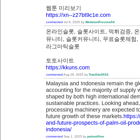
웹툰 미리보기
https://xn--z27bt9c1e.com
commented
Jul 9, 2025
by
WebtoonPreview54
온라인슬롯, 슬롯사이트, 먹튀검증, 
뮤니티, 슬롯커뮤니티, 무료슬롯체험,
라그마틱슬롯
토토사이트
https://kkuns.com
commented
Aug 29, 2025
by
TotoSite5034
Malaysia and Indonesia remain the glo
accounting for the majority of supply 
shaped by both high international d
sustainable practices. Looking ahead
processing machinery are expected to
future growth of these markets.
https:
and-future-prospects-of-palm-oil-pro
indonesia/
commented
Sep 1, 2025
by
palmoilline