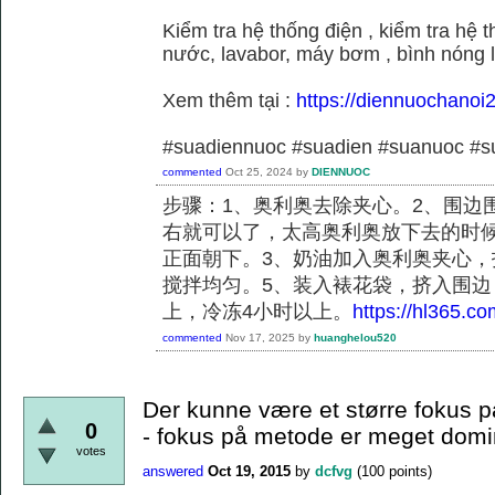
Kiểm tra hệ thống điện , kiểm tra hệ
nước, lavabor, máy bơm , bình nóng 
Xem thêm tại :
https://diennuochanoi
#suadiennuoc #suadien #suanuoc 
commented
Oct 25, 2024
by
DIENNUOC
步骤：1、奥利奥去除夹心。2、围边
右就可以了，太高奥利奥放下去的时候
正面朝下。3、奶油加入奥利奥夹心，
搅拌均匀。5、装入裱花袋，挤入围
上，冷冻4小时以上。
https://hl365.co
commented
Nov 17, 2025
by
huanghelou520
Der kunne være et større fokus p
0
- fokus på metode er meget dom
votes
answered
Oct 19, 2015
by
dcfvg
(
100
points)