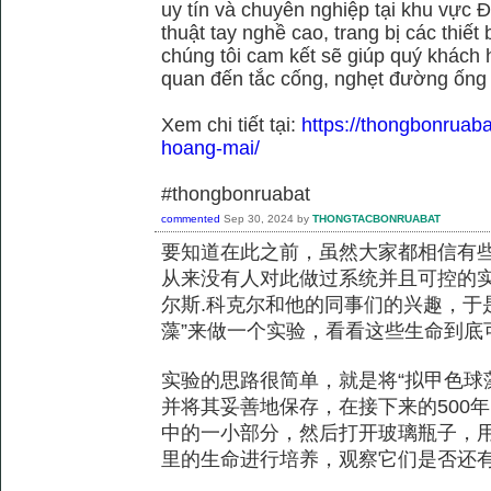
uy tín và chuyên nghiệp tại khu vực Đ
thuật tay nghề cao, trang bị các thiết 
chúng tôi cam kết sẽ giúp quý khách h
quan đến tắc cống, nghẹt đường ống
Xem chi tiết tại:
https://thongbonruaba
hoang-mai/
#thongbonruabat
commented
Sep 30, 2024
by
THONGTACBONRUABAT
要知道在此之前，虽然大家都相信有
从来没有人对此做过系统并且可控的
尔斯.科克尔和他的同事们的兴趣，于
藻”来做一个实验，看看这些生命到底
实验的思路很简单，就是将“拟甲色球
并将其妥善地保存，在接下来的500
中的一小部分，然后打开玻璃瓶子，
里的生命进行培养，观察它们是否还