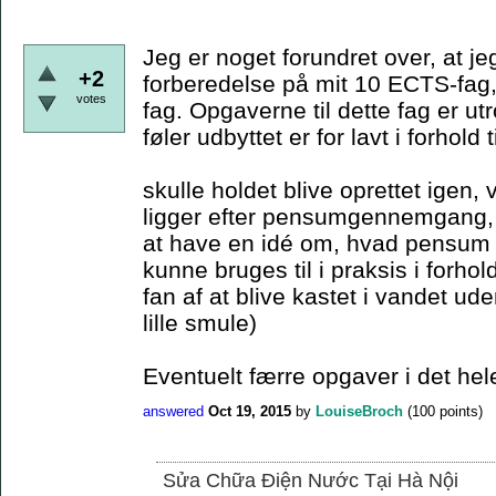
Jeg er noget forundret over, at je
+2
forberedelse på mit 10 ECTS-fag
votes
fag. Opgaverne til dette fag er ut
føler udbyttet er for lavt i forhold
skulle holdet blive oprettet igen, 
ligger efter pensumgennemgang, 
at have en idé om, hvad pensum 
kunne bruges til i praksis i forhol
fan af at blive kastet i vandet 
lille smule)
Eventuelt færre opgaver i det hel
answered
Oct 19, 2015
by
LouiseBroch
(
100
points)
Sửa Chữa Điện Nước Tại Hà Nội