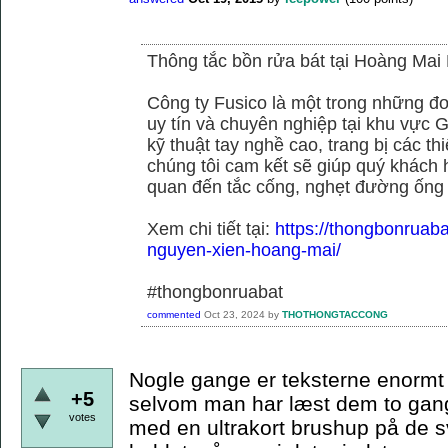
Thông tắc bồn rửa bát tại Hoàng Mai
Công ty Fusico là một trong những đơ
uy tín và chuyên nghiệp tại khu vực 
kỹ thuật tay nghề cao, trang bị các thi
chúng tôi cam kết sẽ giúp quý khách h
quan đến tắc cống, nghẹt đường ống
Xem chi tiết tại:
https://thongbonruaba
nguyen-xien-hoang-mai/
#thongbonruabat
commented
Oct 23, 2024
by
THOTHONGTACCONG
Nogle gange er teksterne enormt 
+5
selvom man har læst dem to gang
votes
med en ultrakort brushup på de s