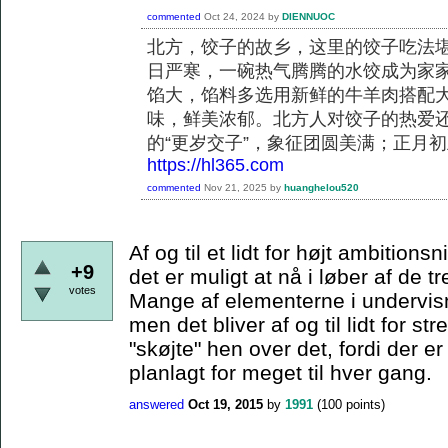
commented
Oct 24, 2024
by
DIENNUOC
北方，饺子的故乡，这里的饺子吃法
日严寒，一碗热气腾腾的水饺成为家
馅大，馅料多选用新鲜的牛羊肉搭配
味，鲜美浓郁。北方人对饺子的热爱
的“更岁交子”，象征团圆美满；正月初
https://hl365.com
commented
Nov 21, 2025
by
huanghelou520
Af og til et lidt for højt ambitio
+9
det er muligt at nå i løber af de t
votes
Mange af elementerne i undervisn
men det bliver af og til lidt for str
"skøjte" hen over det, fordi der er 
planlagt for meget til hver gang.
answered
Oct 19, 2015
by
1991
(
100
points)