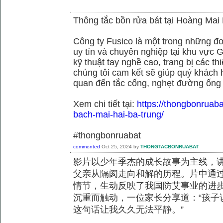
Thông tắc bồn rửa bát tại Hoàng Mai
Công ty Fusico là một trong những đơ
uy tín và chuyên nghiệp tại khu vực 
kỹ thuật tay nghề cao, trang bị các thi
chúng tôi cam kết sẽ giúp quý khách h
quan đến tắc cống, nghẹt đường ống
Xem chi tiết tại:
https://thongbonruaba
bach-mai-hai-ba-trung/
#thongbonruabat
commented
Oct 25, 2024
by
THONGTACBONRUABAT
影片以少年季杰的成长故事为主线，
父亲从隔阂走向和解的历程。片中通过
情节，生动反映了我国防艾事业的进
沉重而触动，一位家长分享道：“孩子
这句话让我久久无法平静。”