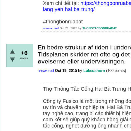
Xem chi tiết tại:
https://thongbonruaba
lang-yen-hai-ba-trung/
#thongbonruabat
commented
Oct 21, 2024
by
THONGTACBONRUABAT
En bedre struktur af tiden i underv
+6
Tidsplanen skrider ret ofte og de
votes
øvelserne eller undervisningen.
answered
Oct 19, 2015
by
Luksushorn
(
100
points)
Thợ Thông Tắc Cống Hai Bà Trưng H
Công ty Fusico là một trong những đơ
uy tín và chuyên nghiệp tại Hai Bà Tr
tay nghề cao, trang bị các thiết bị hiệ
cam kết sẽ giúp quý khách hàng giải 
tắc cống, nghẹt đường ống nhanh chó