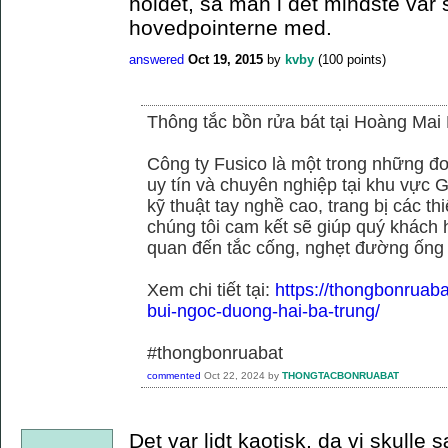
holdet, så man i det mindste var s
hovedpointerne med.
answered
Oct 19, 2015
by
kvby
(
100
points)
Thông tắc bồn rửa bát tại Hoàng Mai
Công ty Fusico là một trong những đơ
uy tín và chuyên nghiệp tại khu vực 
kỹ thuật tay nghề cao, trang bị các thi
chúng tôi cam kết sẽ giúp quý khách h
quan đến tắc cống, nghẹt đường ống
Xem chi tiết tại:
https://thongbonruaba
bui-ngoc-duong-hai-ba-trung/
#thongbonruabat
commented
Oct 22, 2024
by
THONGTACBONRUABAT
Det var lidt kaotisk, da vi skulle s