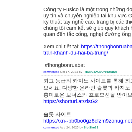
Công ty Fusico là một trong những đơ
uy tín và chuyên nghiệp tại khu vực 
kỹ thuật tay nghề cao, trang bị các thi
chúng tôi cam kết sẽ giúp quý khách h
quan đến tắc cống, nghẹt đường ống
Xem chi tiết tại:
https://thongbonruaba
tran-khanh-du-hai-ba-trung/
#thongbonruabat
commented
Oct 17, 2024
by
THONGTACBONRUABAT
최고 등급의 카지노 사이트를 통해 최
보세요. 다양한 온라인 슬롯과 카지노
흥미로운 보너스와 프로모션을 
https://shorturl.at/zlsG2
슬롯 사이트
https://xn--bb0bo0gz8cfzm9zonug.net
commented
Aug 24, 2025
by
SlotSite32