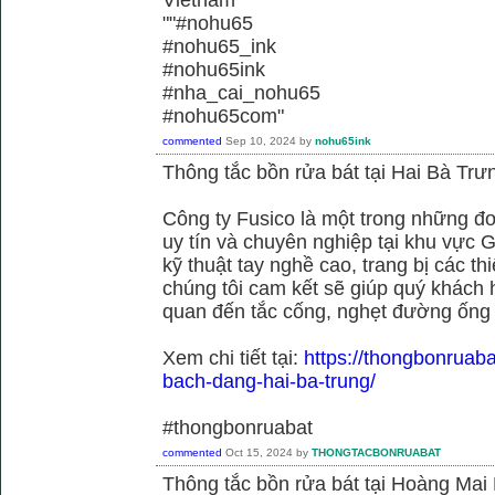
""#nohu65
#nohu65_ink
#nohu65ink
#nha_cai_nohu65
#nohu65com"
commented
Sep 10, 2024
by
nohu65ink
Thông tắc bồn rửa bát tại Hai Bà Trư
Công ty Fusico là một trong những đơ
uy tín và chuyên nghiệp tại khu vực 
kỹ thuật tay nghề cao, trang bị các thi
chúng tôi cam kết sẽ giúp quý khách h
quan đến tắc cống, nghẹt đường ống
Xem chi tiết tại:
https://thongbonruaba
bach-dang-hai-ba-trung/
#thongbonruabat
commented
Oct 15, 2024
by
THONGTACBONRUABAT
Thông tắc bồn rửa bát tại Hoàng Mai