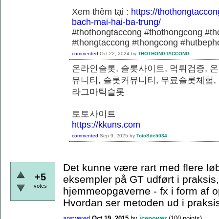
Xem thêm tại :
https://thothongtaccon
bach-mai-hai-ba-trung/
#thothongtaccong #thothongcong #th
#thongtaccong #thongcong #hutbeph
commented
Oct 22, 2024
by
THOTHONGTACCONG
온라인슬롯, 슬롯사이트, 먹튀검증, 
뮤니티, 슬롯커뮤니티, 무료슬롯체험,
라그마틱슬롯
토토사이트
https://kkuns.com
commented
Sep 9, 2025
by
TotoSite5034
Det kunne være rart med flere l
+5
eksempler på GT udført i praksis, 
votes
hjemmeopgaverne - fx i form af o
Hvordan ser metoden ud i praksi
answered
Oct 19, 2015
by
icepower
(
100
points)