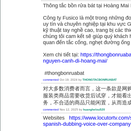
Thông tắc bồn rửa bát tại Hoàng Mai
Công ty Fusico là một trong những đơ
uy tín và chuyên nghiệp tại khu vực 
kỹ thuật tay nghề cao, trang bị các thi
chúng tôi cam kết sẽ giúp quý khách h
quan đến tắc cống, nghẹt đường ống
Xem chi tiết tại:
https://thongbonruaba
nguyen-canh-di-hoang-mai/
#thongbonruabat
commented
Oct 19, 2024
by
THONGTACBONRUABAT
对大多数消费者而言，这一条款是网
服装类商品需要收货后试穿，才能看
务，不合适的商品只能闲置，从而造
commented
Nov 12, 2025
by
huanghelou520
Websites
https://www.locutortv.com
spanish-dubbing-voice-over-company