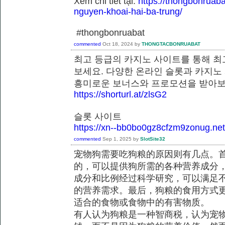
Xem chi tiết tại:
https://thongbonruaba
nguyen-khoai-hai-ba-trung/
#thongbonruabat
commented
Oct 18, 2024
by
THONGTACBONRUABAT
최고 등급의 카지노 사이트를 통해 최
보세요. 다양한 온라인 슬롯과 카지노
흥미로운 보너스와 프로모션을 
https://shorturl.at/zlsG2
슬롯 사이트
https://xn--bb0bo0gz8cfzm9zonug.net
commented
Sep 1, 2025
by
SlotSite32
宠物狗需要吃狗粮的原因则有几点。
的，可以提供狗所需的各种营养成分
成分和比例经过科学研究，可以满足
的营养需求。最后，狗粮的食用方式
适合的食物或食物中的有害物质。
有人认为狗粮是一种智商税，认为宠