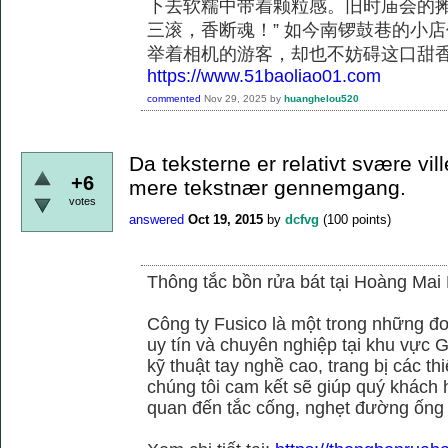
下去软糯中带着颗粒感。旧时庙会的摊
三滚，香断魂！” 如今南锣鼓巷的小
举着相机的游客，却也不妨碍这口甜
https://www.51baoliao01.com
commented
Nov 29, 2025
by
huanghelou520
Da teksterne er relativt svære vil
+6
mere tekstnær gennemgang.
votes
answered
Oct 19, 2015
by
dcfvg
(
100
points)
Thông tắc bồn rửa bát tại Hoàng Mai
Công ty Fusico là một trong những đơ
uy tín và chuyên nghiệp tại khu vực 
kỹ thuật tay nghề cao, trang bị các thi
chúng tôi cam kết sẽ giúp quý khách h
quan đến tắc cống, nghẹt đường ống