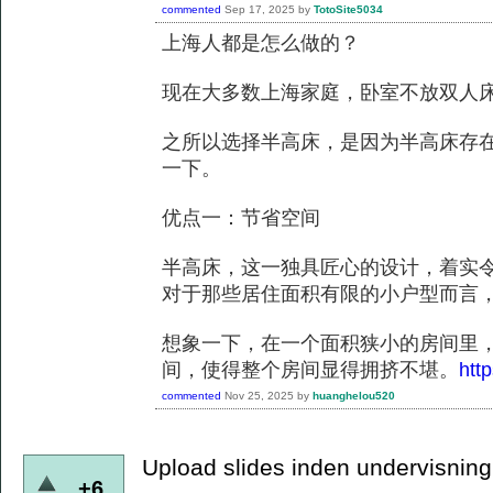
commented
Sep 17, 2025
by
TotoSite5034
上海人都是怎么做的？
现在大多数上海家庭，卧室不放双人
之所以选择半高床，是因为半高床存
一下。
优点一：节省空间
半高床，这一独具匠心的设计，着实
对于那些居住面积有限的小户型而言，
想象一下，在一个面积狭小的房间里
间，使得整个房间显得拥挤不堪。
htt
commented
Nov 25, 2025
by
huanghelou520
Upload slides inden undervisning
+6