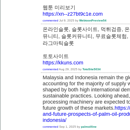
웹툰 미리보기
https://xn--z27bt9c1e.com
commented
Jul 9, 2025
by
WebtoonPreview54
온라인슬롯, 슬롯사이트, 먹튀검증, 
뮤니티, 슬롯커뮤니티, 무료슬롯체험,
라그마틱슬롯
토토사이트
https://kkuns.com
commented
Aug 29, 2025
by
TotoSite5034
Malaysia and Indonesia remain the glo
accounting for the majority of supply 
shaped by both high international d
sustainable practices. Looking ahead
processing machinery are expected to
future growth of these markets.
https:
and-future-prospects-of-palm-oil-pro
indonesia/
commented
Sep 1, 2025
by
palmoilline