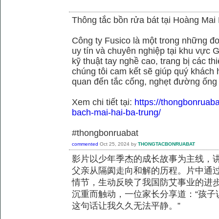
Thông tắc bồn rửa bát tại Hoàng Mai
Công ty Fusico là một trong những đơ
uy tín và chuyên nghiệp tại khu vực 
kỹ thuật tay nghề cao, trang bị các thi
chúng tôi cam kết sẽ giúp quý khách h
quan đến tắc cống, nghẹt đường ống
Xem chi tiết tại:
https://thongbonruaba
bach-mai-hai-ba-trung/
#thongbonruabat
commented
Oct 25, 2024
by
THONGTACBONRUABAT
影片以少年季杰的成长故事为主线，
父亲从隔阂走向和解的历程。片中通过
情节，生动反映了我国防艾事业的进
沉重而触动，一位家长分享道：“孩子
这句话让我久久无法平静。”