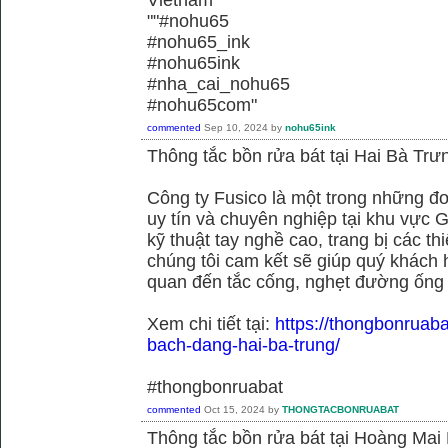
""#nohu65
#nohu65_ink
#nohu65ink
#nha_cai_nohu65
#nohu65com"
commented
Sep 10, 2024
by
nohu65ink
Thông tắc bồn rửa bát tại Hai Bà Trư
Công ty Fusico là một trong những đơ
uy tín và chuyên nghiệp tại khu vực 
kỹ thuật tay nghề cao, trang bị các thi
chúng tôi cam kết sẽ giúp quý khách h
quan đến tắc cống, nghẹt đường ống
Xem chi tiết tại:
https://thongbonruaba
bach-dang-hai-ba-trung/
#thongbonruabat
commented
Oct 15, 2024
by
THONGTACBONRUABAT
Thông tắc bồn rửa bát tại Hoàng Mai