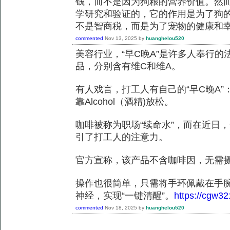
钱，而不是因为狗粮的营养价值。然
学研究和验证的，它的作用是为了狗
不是智商税，而是为了宠物的健康和
commented
Nov 13, 2025
by
huanghelou520
美容行业，“早C晚A”是许多人奉行
品，分别含有维C和维A。
有人戏言，打工人有自己的“早C晚A”：
靠Alcohol（酒精)放松。
咖啡被称为职场“续命水”，而在近日，
引了打工人的注意力。
官方宣称，该产品不含咖啡因，无需
操作也很简单，只需将手环佩戴在手
神经，实现“一键清醒”。
https://cgw3
commented
Nov 18, 2025
by
huanghelou520