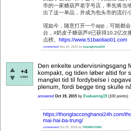
市的一家糖葫芦老字号店，率先将当
出了这一单品，并成为包头市的流行
现如今，随意打开一个app，可能都
台，#奶皮子糖葫芦#已获得10.2亿
点榜。
https://www.51baoliao01.com
commented
Nov 15, 2025
by
huanghelou520
Den enkelte undervisningsgang
+4
kompakt, og tiden løber altid for s
votes
manglet tid til fordybelse i opgav
plenum, fordi begge ting skulle n
answered
Oct 19, 2015
by
Evaluering19
(
100
points)
https://thongtacconghanoi24h.com/tho
mai-hai-ba-trung/
commented
Oct 25, 2024
by
THONGCONG