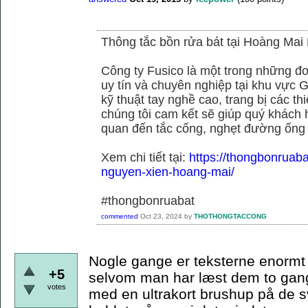
Thông tắc bồn rửa bát tại Hoàng Mai
Công ty Fusico là một trong những đơ
uy tín và chuyên nghiệp tại khu vực 
kỹ thuật tay nghề cao, trang bị các thi
chúng tôi cam kết sẽ giúp quý khách h
quan đến tắc cống, nghẹt đường ống
Xem chi tiết tại:
https://thongbonruaba
nguyen-xien-hoang-mai/
#thongbonruabat
commented
Oct 23, 2024
by
THOTHONGTACCONG
Nogle gange er teksterne enormt 
+5
selvom man har læst dem to gang
votes
med en ultrakort brushup på de s