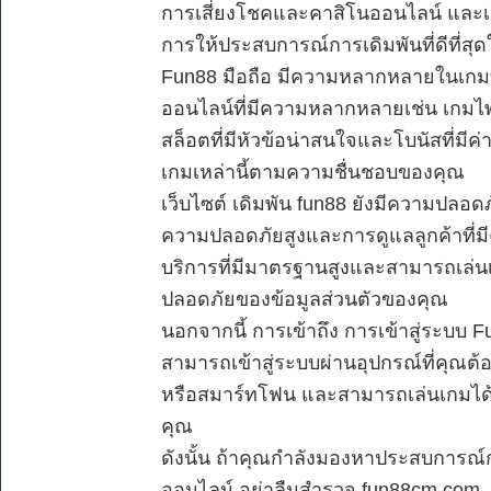
การเสี่ยงโชคและคาสิโนออนไลน์ และเว็บไ
การให้ประสบการณ์การเดิมพันที่ดีที่สุดให
Fun88 มือถือ มีความหลากหลายในเกมที่น่
ออนไลน์ที่มีความหลากหลายเช่น เกมไพ่
สล็อตที่มีหัวข้อน่าสนใจและโบนัสที่มี
เกมเหล่านี้ตามความชื่นชอบของคุณ
เว็บไซต์ เดิมพัน fun88 ยังมีความปลอดภ
ความปลอดภัยสูงและการดูแลลูกค้าที่ม
บริการที่มีมาตรฐานสูงและสามารถเล่นเ
ปลอดภัยของข้อมูลส่วนตัวของคุณ
นอกจากนี้ การเข้าถึง การเข้าสู่ระบบ
สามารถเข้าสู่ระบบผ่านอุปกรณ์ที่คุณต้
หรือสมาร์ทโฟน และสามารถเล่นเกมได
คุณ
ดังนั้น ถ้าคุณกำลังมองหาประสบการณ์การเ
ออนไลน์ อย่าลืมสำรวจ fun88cm.com