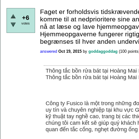
Faget er forholdsvis tidskræven
+6
komme til at nedprioritere sine a
votes
nå at læse og lave hjemmeopgave
Hjemmeopgaverne fungerer rigtig
begrænses til hver anden undervi
answered
Oct 19, 2015
by
goddaggoddag
(
100
points
Thông tắc bồn rửa bát tại Hoàng Mai
Thông tắc bồn rửa bát tại Hoàng Mai
Công ty Fusico là một trong những đơ
uy tín và chuyên nghiệp tại khu vực 
kỹ thuật tay nghề cao, trang bị các thi
chúng tôi cam kết sẽ giúp quý khách h
quan đến tắc cống, nghẹt đường ống