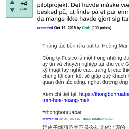
+4
pilotprojekt. Det havde måske vær
votes
besked på, at finde på et par em
da mange ikke havde gjort sig ta
answered
Oct 19, 2015
by
Cmh
(
100
points)
Thông tắc bồn rửa bát tại Hoàng Mai
Công ty Fusico là một trong những đơ
uy tín và chuyên nghiệp tại khu vực 
kỹ thuật tay nghề cao, trang bị các thi
chúng tôi cam kết sẽ giúp quý khách h
quan đến tắc cống, nghẹt đường ống
Xem chi tiết tại:
https://thongbonruaba
tran-hoa-hoang-mai/
#thongbonruabat
commented
Oct 24, 2024
by
THONGTACBONRUABAT
奶皮子糖葫芦并不是今年突然出现的，