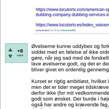
https://www.locutortv.com/american-
dubbing-company-dubbing-services-la
https://www.locutortv.es/index_voice
commented
Jul 29
by
voiceover66
Øvelserne kunne uddybes og forkl
+8
siddet med en følelse af ikke orde
votes
gøre, når jeg sad med de forskell
lave øvelserne godt, og det er der
bliver givet en ordentlig gennem
Kurset er rigtig ambitiøst, hvilke
men det er tider meget tidskræven
derfor ikke (for mit vedkommende)
godt som ønsket. Der burde i høje
også har andre og krævende fag,