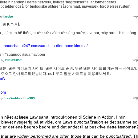
drullere hinanden i deres netværk, hvilket "begrænser" eller former deres
t gælder også for biologiske aktører såsom mad, mavesæk, fordøjelsessystem,
by
larsbo
 Tại Kim Mã
n , kiểm tra hệ thống nước, sửa vòi nước, ống nước, lavabor, máy bơm , bình nóng
//diennuochanoi247.com/sua-chua-dien-nuoc-kim-ma/
ien #suanuoc #suamaybom
by
DIENNUOC
웹툰, 웹툰 미리보기 사이트, 웹툰 사이트 순위, 무료 웹툰 사이트를 제공하는 사이트
빠른 주소로 안내해드리겠습니다. no1 무료 웹툰 사이트를 이용해보세요.
PymW
.com
by
FreeWebtoonSite303
kun nået at læse Law samt introduktionen til Sciene in Action. I min
g blevet nysgerrig på at vide, om Laws
punctualization
er det samme s
g er det ene begreb bedre end det andet til at beskrive dette fænomen
 that are widely performed are often those that can be punctualized
. Th