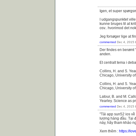
Igen, et super spørgsm
I udgangspunktet ville
kunne bruges til at kr
osv.. hvorimod det nok 
Jeg forsøger lige at f
commented
Dec 4, 2015
Der findes en berømt 
anden.
Et centralt tema i deb
Collins, H. and S. Yea
Chicago, University o
Collins, H. and S. Yea
Chicago, University o
Latour, B. and M. Cal
Yearley. Science as pr
commented
Dec 4, 2015
"Tải app sun52 ios về
lượng hàng đầu. Tại đ
này, hãy tham khảo n
Xem thêm :
https://lo