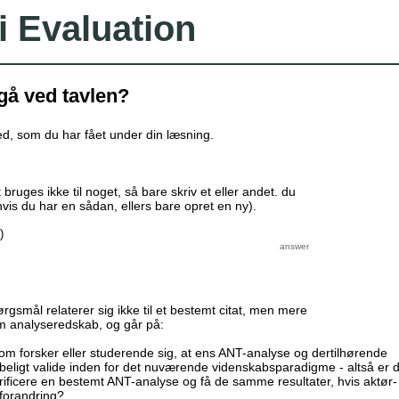
i Evaluation
å ved tavlen?
ghed, som du har fået under din læsning.
 bruges ikke til noget, så bare skriv et eller andet. du
is du har en sådan, ellers bare opret en ny).
)
gsmål relaterer sig ikke til et bestemt citat, men mere
m analyseredskab, og går på:
m forsker eller studerende sig, at ens ANT-analyse og dertilhørende
abeligt valide inden for det nuværende videnskabsparadigme - altså er 
verificere en bestemt ANT-analyse og få de samme resultater, hvis aktør-
 forandring?