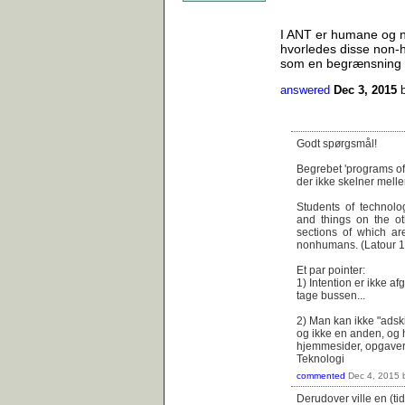
I ANT er humane og non
hvorledes disse non-h
som en begrænsning 
answered
Dec 3, 2015
Godt spørgsmål!
Begrebet 'programs of 
der ikke skelner mell
Students of technol
and things on the ot
sections of which are
nonhumans. (Latour 1
Et par pointer:
1) Intention er ikke af
tage bussen...
2) Man kan ikke "adsk
og ikke en anden, og hv
hjemmesider, opgaver, o
Teknologi
commented
Dec 4, 2015
Derudover ville en (tid