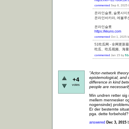
commented
Sep 6, 2025
온라인슬롯, 슬롯사이트
온라인바카라, 에볼루
온라인슬롯
https://kkuns.com
commented
Oct 1, 2025
51吃瓜网 - 全网更
吃瓜、吃瓜视频、海量
commented
Jan 15
by
51
“Actor-network theory i
epistemological, and on
+4
difference in kind be
votes
people are necessaril
Min undren retter si
mellem mennesker og o
nogensinde) problema
Er der bestemte situat
pga. dette forbehold
answered
Dec 3, 2015