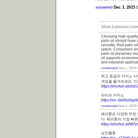
answered
Dec 3, 2015
Show 9 previous com
Choosing high-quality 
palm oil should have 
rancidity. Red palm oil
option. Consumers sho
palm oil preserves mo
oil supports environme
and industrial applicat
commented
Sep 1, 2025
최고 등급의 카지노 사
게임을 즐겨보세요. 
https://shorturl.at/zlsG
라이브 카지노
https://xn--bb0bo0gz
commented
Sep 3, 2025
해피툰은 다양한 무료 
다. 해피툰의 가장 빠
https://shorturl.at/M
성인웹툰
https://xn--z27bt9c1e