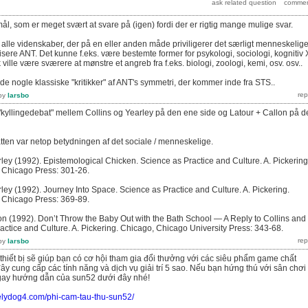
ål, som er meget svært at svare på (igen) fordi der er rigtig mange mulige svar.
 alle videnskaber, der på en eller anden måde priviligerer det særligt menneskelig
itisere ANT. Det kunne f.eks. være bestemte former for psykologi, sociologi, kognitiv 
ville være sværere at mønstre et angreb fra f.eks. biologi, zoologi, kemi, osv. osv..
inde nogle klassiske "kritikker" af ANT's symmetri, der kommer inde fra STS..
by
larsbo
"kyllingedebat" mellem Collins og Yearley på den ene side og Latour + Callon på d
atten var netop betydningen af det sociale / menneskelige.
rley (1992). Epistemological Chicken. Science as Practice and Culture. A. Pickering
f Chicago Press: 301-26.
rley (1992). Journey Into Space. Science as Practice and Culture. A. Pickering.
f Chicago Press: 369-89.
lon (1992). Don’t Throw the Baby Out with the Bath School — A Reply to Collins and
actice and Culture. A. Pickering. Chicago, Chicago University Press: 343-68.
by
larsbo
 thiết bị sẽ giúp bạn có cơ hội tham gia đổi thưởng với các siêu phẩm game chất
ây cung cấp các tính năng và dịch vụ giải trí 5 sao. Nếu bạn hứng thú với sân chơi
gay hướng dẫn của sun52 dưới đây nhé!
velydog4.com/phi-cam-tau-thu-sun52/