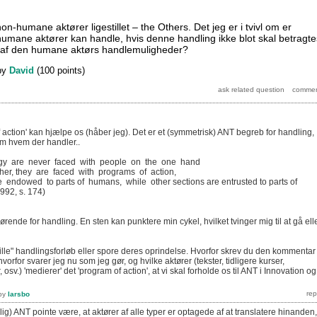
-humane aktører ligestillet – the Others. Det jeg er i tvivl om er
umane aktører kan handle, hvis denne handling ikke blot skal betragte
af den humane aktørs handlemuligheder?
by
David
(
100
points)
action' kan hjælpe os (håber jeg). Det er et (symmetrisk) ANT begreb for handling,
em hvem der handler..
ogy are never faced with people on the one hand
her, they are faced with programs of action,
 endowed to parts of humans, while other sections are entrusted to parts of
992, s. 174)
gørende for handling. En sten kan punktere min cykel, hvilket tvinger mig til at gå ell
ille" handlingsforløb eller spore deres oprindelse. Hvorfor skrev du den kommentar
orfor svarer jeg nu som jeg gør, og hvilke aktører (tekster, tidligere kurser,
sv.) 'medierer' det 'program of action', at vi skal forholde os til ANT i Innovation og
by
larsbo
lig) ANT pointe være, at aktører af alle typer er optagede af at translatere hinanden,