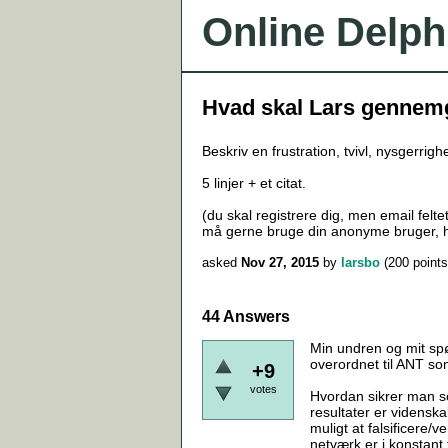
Online Delph
Hvad skal Lars gennemg
Beskriv en frustration, tvivl, nysgerri
5 linjer + et citat.
(du skal registrere dig, men email feltet
må gerne bruge din anonyme bruger, hv
asked
Nov 27, 2015
by
larsbo
(
200
points
44 Answers
Min undren og mit spør
overordnet til ANT so
+9
votes
Hvordan sikrer man so
resultater er vidensk
muligt at falsificere/
netværk er i konstant