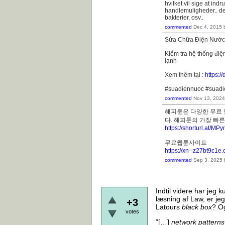
hvilket vil sige at in
handlemuligheder.. de
bakterier, osv..
commented
Dec 4, 2015
Sửa Chữa Điện Nước
Kiểm tra hệ thống điệ
lạnh
Xem thêm tại :
https:
#suadiennuoc #suad
commented
Nov 13, 2024
해피툰은 다양한 무료 
다. 해피툰의 가장 
https://shorturl.at/M
무료웹툰사이트
https://xn--z27bt9c1e
commented
Sep 3, 2025
Indtil videre har jeg 
læsning af Law, er je
+3
Latours
black box
? O
votes
”[…]
network patterns