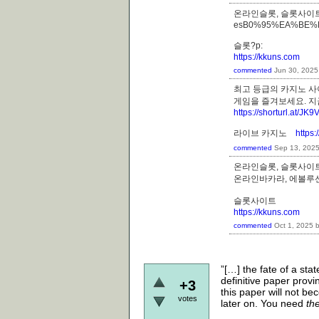
온라인슬롯, 슬롯사이트
esB0%95%EA%BE
슬롯?p:
https://kkuns.com
commented
Jun 30, 2025
최고 등급의 카지노 사
게임을 즐겨보세요. 
https://shorturl.at/JK9
라이브 카지노
https
commented
Sep 13, 202
온라인슬롯, 슬롯사이트
온라인바카라, 에볼
슬롯사이트
https://kkuns.com
commented
Oct 1, 2025
”[…] the fate of a st
definitive paper prov
+3
this paper will not bec
votes
later on. You need
th