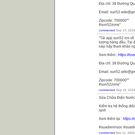
Địa chỉ: 38 Đường Qu
Email: sun52.wiki@g
Zipcode: 700000""
#sun52zone"
commented
Sep 15, 202
"Tải app sun52 ios về
lượng hàng đầu. Tại đ
này, hãy tham khảo n
Xem thêm :
https://l
Địa chỉ: 38 Đường Qu
Email: sun52.wiki@g
Zipcode: 700000""
#sun52zone"
commented
Sep 18, 202
Sửa Chữa Điện Nước 
Kiểm tra hệ thống điệ
lạnh
Xem thêm tại :
https:
#suadiennuoc #suad
commented
Nov 11, 2024