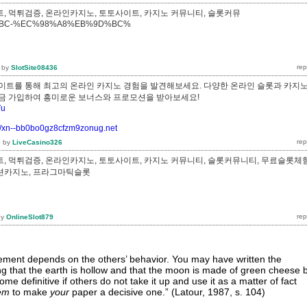
, 먹튀검증, 온라인카지노, 토토사이트, 카지노 커뮤니티, 슬롯커뮤
%BC-%EC%98%A8%EB%9D%BC%
by
SlotSite08436
이트를 통해 최고의 온라인 카지노 경험을 발견해보세요. 다양한 온라인 슬롯과 카지
지금 가입하여 흥미로운 보너스와 프로모션을 받아보세요!
Vu
://xn--bb0bo0gz8cfzm9zonug.net
5
by
LiveCasino326
, 먹튀검증, 온라인카지노, 토토사이트, 카지노 커뮤니티, 슬롯커뮤니티, 무료슬롯체험
루션카지노, 프라그마틱슬롯
by
OnlineSlot879
atement depends on the others’ behavior. You may have written the
ing that the earth is hollow and that the moon is made of green cheese 
ome definitive if others do not take it up and use it as a matter of fact
em
to make
your
paper a decisive one.” (Latour, 1987, s. 104)