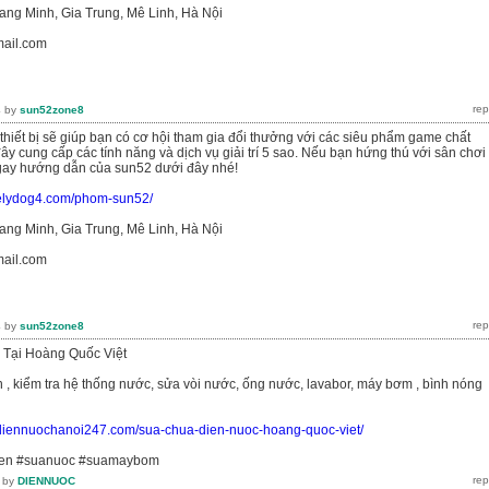
ang Minh, Gia Trung, Mê Linh, Hà Nội
mail.com
4
by
sun52zone8
 thiết bị sẽ giúp bạn có cơ hội tham gia đổi thưởng với các siêu phẩm game chất
ây cung cấp các tính năng và dịch vụ giải trí 5 sao. Nếu bạn hứng thú với sân chơi
gay hướng dẫn của sun52 dưới đây nhé!
ovelydog4.com/phom-sun52/
ang Minh, Gia Trung, Mê Linh, Hà Nội
mail.com
4
by
sun52zone8
Tại Hoàng Quốc Việt
n , kiểm tra hệ thống nước, sửa vòi nước, ống nước, lavabor, máy bơm , bình nóng
//diennuochanoi247.com/sua-chua-dien-nuoc-hoang-quoc-viet/
ien #suanuoc #suamaybom
by
DIENNUOC