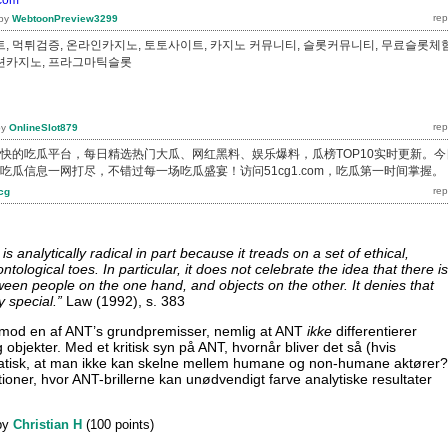
by
WebtoonPreview3299
, 먹튀검증, 온라인카지노, 토토사이트, 카지노 커뮤니티, 슬롯커뮤니티, 무료슬롯체험
션카지노, 프라그마틱슬롯
by
OnlineSlot879
新最快的吃瓜平台，每日精选热门大瓜、网红黑料、娱乐爆料，瓜榜TOP10实时更新。今
吃瓜信息一网打尽，不错过每一场吃瓜盛宴！访问51cg1.com，吃瓜第一时间掌握。
cg
s analytically radical in part because it treads on a set of ethical,
tological toes. In particular, it does not celebrate the idea that there i
tween people on the one hand, and objects on the other. It denies that
y special.”
Law (1992), s. 383
g mod en af ANT’s grundpremisser, nemlig at ANT
ikke
differentierer
bjekter. Med et kritisk syn på ANT, hvornår bliver det så (hvis
tisk, at man ikke kan skelne mellem humane og non-humane aktører?
ioner, hvor ANT-brillerne kan unødvendigt farve analytiske resultater
?
by
Christian H
(
100
points)