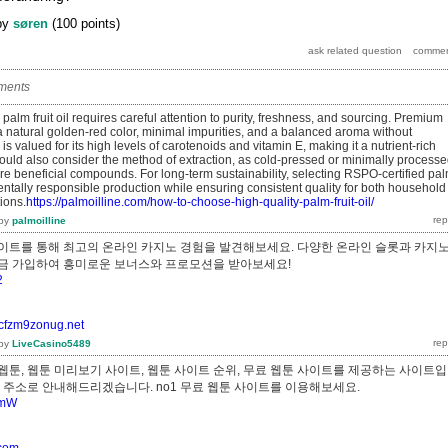
by
søren
(
100
points)
ments
palm fruit oil requires careful attention to purity, freshness, and sourcing. Premium
a natural golden-red color, minimal impurities, and a balanced aroma without
 is valued for its high levels of carotenoids and vitamin E, making it a nutrient-rich
uld also consider the method of extraction, as cold-pressed or minimally process
re beneficial compounds. For long-term sustainability, selecting RSPO-certified pa
ntally responsible production while ensuring consistent quality for both household
ions.
https://palmoilline.com/how-to-choose-high-quality-palm-fruit-oil/
by
palmoilline
이트를 통해 최고의 온라인 카지노 경험을 발견해보세요. 다양한 온라인 슬롯과 카지
지금 가입하여 흥미로운 보너스와 프로모션을 받아보세요!
2
8cfzm9zonug.net
by
LiveCasino5489
웹툰, 웹툰 미리보기 사이트, 웹툰 사이트 순위, 무료 웹툰 사이트를 제공하는 사이트
른 주소로 안내해드리겠습니다. no1 무료 웹툰 사이트를 이용해보세요.
PymW
.com