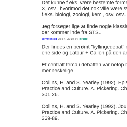
Det kunne f.eks. være bestemte former 
X, osv.. hvorimod det nok ville være 
f.eks. biologi, zoologi, kemi, osv. osv..
Jeg forsøger lige at finde nogle klassi
der kommer inde fra STS..
commented
Dec 4, 2015
by
larsbo
Der findes en berømt "kyllingedebat"
ene side og Latour + Callon på den a
Et centralt tema i debatten var netop 
menneskelige.
Collins, H. and S. Yearley (1992). Ep
Practice and Culture. A. Pickering. C
301-26.
Collins, H. and S. Yearley (1992). Jo
Practice and Culture. A. Pickering. C
369-89.