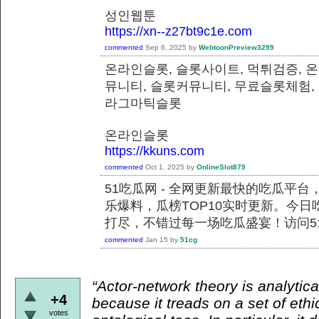
성인웹툰
https://xn--z27bt9c1e.com
commented
Sep 6, 2025
by
WebtoonPreview3299
온라인슬롯, 슬롯사이트, 먹튀검증, 
뮤니티, 슬롯커뮤니티, 무료슬롯체험,
라그마틱슬롯
온라인슬롯
https://kkuns.com
commented
Oct 1, 2025
by
OnlineSlot879
51吃瓜网 - 全网更新最快的吃瓜平
乐爆料，瓜榜TOP10实时更新。今
打尽，不错过每一场吃瓜盛宴！访问51
commented
Jan 15
by
51cg
“Actor-network theory is analytical
+4
because it treads on a set of ethi
votes