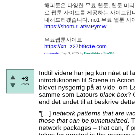
해피툰은 다양한 무료 웹툰, 웹툰 미리
료 웹툰 사이트를 제공하는 사이트입니
내해드리겠습니다. no1 무료 웹
https://shorturl.at/MPymW
무료웹툰사이트
https://xn--z27bt9c1e.com
commented
Sep 3, 2025
by
FreeWebtoonSite303
Indtil videre har jeg kun nået at
+3
introduktionen til Sciene in Actio
votes
blevet nysgerrig på at vide, om 
samme som Latours
black box
? 
end det andet til at beskrive de
”[…]
network patterns that are wi
those that can be punctualized
. 
network packages – that can, if p
taken for granted in the process