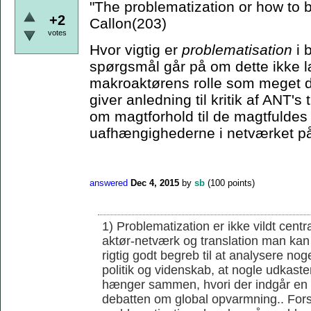
"The problematization or how to
+2
Callon(203)
votes
Hvor vigtig er
problematisation
i 
spørgsmål går på om dette ikke læ
makroaktørens rolle som meget d
giver anledning til kritik af ANT'
om magtforhold til de magtfuldes 
uafhængighederne i netværket på
answered
Dec 4, 2015
by
sb
(
100
points)
1) Problematization er ikke vildt cent
aktør-netværk og translation man kan 
rigtig godt begreb til at analysere noge
politik og videnskab, at nogle udkaster
hænger sammen, hvori der indgår en r
debatten om global opvarmning.. Forsk