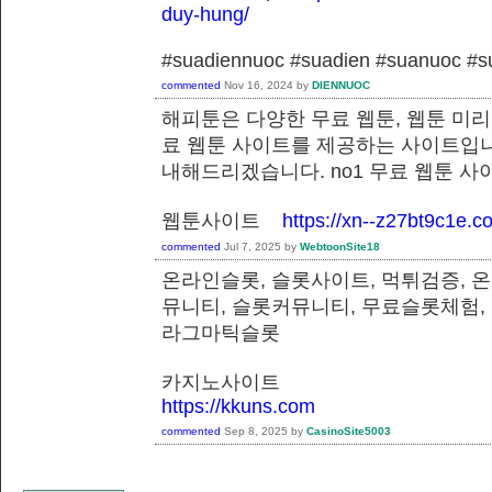
duy-hung/
#suadiennuoc #suadien #suanuoc 
commented
Nov 16, 2024
by
DIENNUOC
해피툰은 다양한 무료 웹툰, 웹툰 미리
료 웹툰 사이트를 제공하는 사이트입니
내해드리겠습니다. no1 무료 웹툰 
웹툰사이트
https://xn--z27bt9c1e.c
commented
Jul 7, 2025
by
WebtoonSite18
온라인슬롯, 슬롯사이트, 먹튀검증, 
뮤니티, 슬롯커뮤니티, 무료슬롯체험,
라그마틱슬롯
카지노사이트
https://kkuns.com
commented
Sep 8, 2025
by
CasinoSite5003