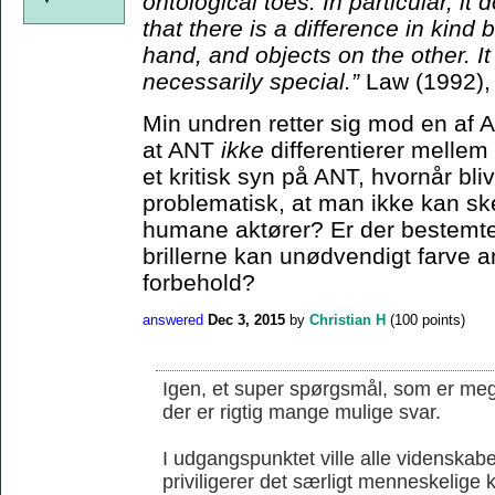
ontological toes. In particular, it
that there is a difference in kin
hand, and objects on the other. I
necessarily special.”
Law (1992),
Min undren retter sig mod en af 
at ANT
ikke
differentierer melle
et kritisk syn på ANT, hvornår bli
problematisk, at man ikke kan s
humane aktører? Er der bestemte 
brillerne kan unødvendigt farve an
forbehold?
answered
Dec 3, 2015
by
Christian H
(
100
points)
Igen, et super spørgsmål, som er mege
der er rigtig mange mulige svar.
I udgangspunktet ville alle videnskab
priviligerer det særligt menneskelige k