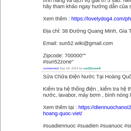
tính năng và dịch vụ giải trí 5 sao. N
hãy tham khảo ngay hướng dẫn của 
Xem thêm :
https://lovelydog4.com/p
Địa chỉ: 38 Đường Quang Minh, Gia T
Email: sun52.wiki@gmail.com
Zipcode: 700000""
#sun52zone"
commented
Sep 18, 2024
by
sun52zone8
Sửa Chữa Điện Nước Tại Hoàng Quố
Kiểm tra hệ thống điện , kiểm tra hệ
nước, lavabor, máy bơm , bình nóng 
Xem thêm tại :
https://diennuochanoi
hoang-quoc-viet/
#suadiennuoc #suadien #suanuoc 