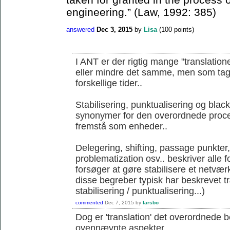
engineering.” (Law, 1992: 385)
answered
Dec 3, 2015
by
Lisa
(
100
points)
I ANT er der rigtig mange "translation
eller mindre det samme, men som tages 
forskellige tider..
Stabilisering, punktualisering og blac
synonymer for den overordnede proce
fremstå som enheder..
Delegering, shifting, passage punkter
problematization osv.. beskriver alle 
forsøger at gøre stabilisere et netværk
disse begreber typisk har beskrevet 
stabilisering / punktualisering...)
commented
Dec 7, 2015
by
larsbo
Dog er 'translation' det overordnede 
ovennævnte aspekter...