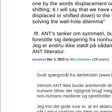
one by the words displacement or 
shifting; 6 I will say that we have
displaced or shifted down) to the 
solving the wall-hole dilemma"
Ift. ANT's tanker om symmetri, b
forestille sig delegering fra non
Jeg er endnu ikke stødt på sådan 
ANT litteratur.
answered
Dec 3, 2015
by
MarcJohnson
(
100
points)
Godt spørgsmål fra dørteksten (www.b
Selvom ANT ikke burde anerkende di
humans bliver der rigtignok brugt me
non-humans medierer og opretholder
Jeg tror det gode svar er, at en aktørs
når Latour snakker om døre og menn