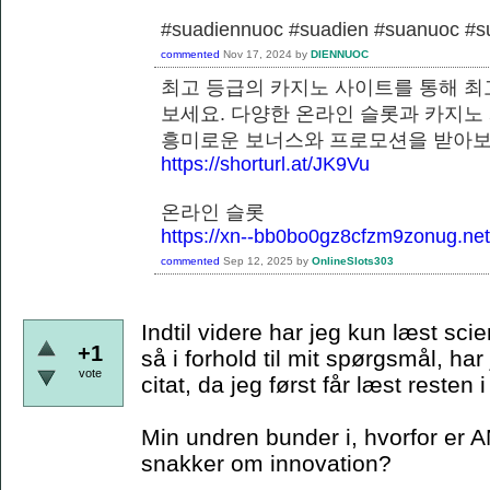
#suadiennuoc #suadien #suanuoc 
commented
Nov 17, 2024
by
DIENNUOC
최고 등급의 카지노 사이트를 통해 최
보세요. 다양한 온라인 슬롯과 카지노
흥미로운 보너스와 프로모션을 
https://shorturl.at/JK9Vu
온라인 슬롯
https://xn--bb0bo0gz8cfzm9zonug.net
commented
Sep 12, 2025
by
OnlineSlots303
Indtil videre har jeg kun læst scie
+1
så i forhold til mit spørgsmål, har
vote
citat, da jeg først får læst resten
Min undren bunder i, hvorfor er A
snakker om innovation?