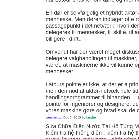
En dør er selvfølgelig et hybridt akt
menneske. Men døren indtager ofte ro
passagepunkt i det netværk, hvori d
delegeres til mennesker, til skilte, til
billigere i drift..
Omvendt har der været meget diskus
delegere valghandlingen til maskiner,
været, at maskinerne ikke vil kunne
mennesker..
Latours pointe er ikke, at der er a pri
men derimod at aktør-netvæk hele tide
handlingsprogrammer til hinanden... o
pointe for ingeniører og designere, de
vores maskine gøre og hvad skal de 
commented
Dec 7, 2015
by
larsbo
Sửa Chữa Điện Nước Tại Hồ Tùng 
Kiểm tra hệ thống điện , kiểm tra hệ