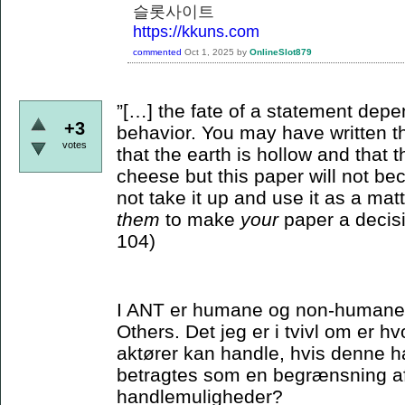
슬롯사이트
https://kkuns.com
commented
Oct 1, 2025
by
OnlineSlot879
”[…] the fate of a statement depe
+3
behavior. You may have written th
votes
that the earth is hollow and that
cheese but this paper will not bec
not take it up and use it as a matt
them
to make
your
paper a decisi
104)
I ANT er humane og non-humane ak
Others. Det jeg er i tvivl om er 
aktører kan handle, hvis denne ha
betragtes som en begrænsning a
handlemuligheder?