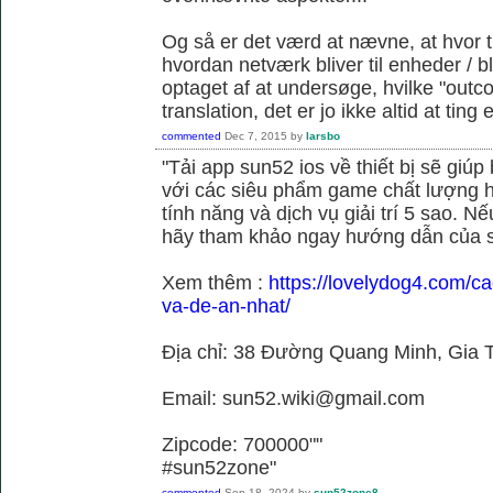
Og så er det værd at nævne, at hvor t
hvordan netværk bliver til enheder / 
optaget af at undersøge, hvilke "outc
translation, det er jo ikke altid at tin
commented
Dec 7, 2015
by
larsbo
"Tải app sun52 ios về thiết bị sẽ giú
với các siêu phẩm game chất lượng h
tính năng và dịch vụ giải trí 5 sao. N
hãy tham khảo ngay hướng dẫn của 
Xem thêm :
https://lovelydog4.com/ca
va-de-an-nhat/
Địa chỉ: 38 Đường Quang Minh, Gia T
Email: sun52.wiki@gmail.com
Zipcode: 700000""
#sun52zone"
commented
Sep 18, 2024
by
sun52zone8