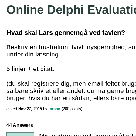
Online Delphi Evaluat
Hvad skal Lars gennemgå ved tavlen?
Beskriv en frustration, tvivl, nysgerrighed, s
under din læsning.
5 linjer + et citat.
(du skal registrere dig, men email feltet bruge
så bare skriv et eller andet. du må gerne b
bruger, hvis du har en sådan, ellers bare opr
asked
Nov 27, 2015
by
larsbo
(
200
points)
44 Answers
Min undren og mit spørgsmål relate