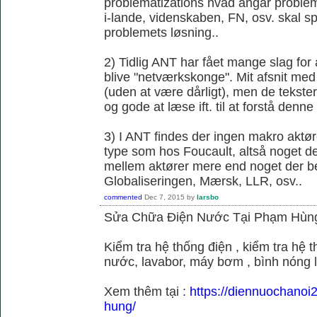
problematizations hvad angår probleme
i-lande, videnskaben, FN, osv. skal spi
problemets løsning..
2) Tidlig ANT har fået mange slag fo
blive "netværkskonge". Mit afsnit med 
(uden at være dårligt), men de tekster 
og gode at læse ift. til at forstå denne k
3) I ANT findes der ingen makro aktør
type som hos Foucault, altså noget der
mellem aktører mere end noget der be
Globaliseringen, Mærsk, LLR, osv..
commented
Dec 7, 2015
by
larsbo
Sửa Chữa Điện Nước Tại Phạm Hùn
Kiểm tra hệ thống điện , kiểm tra hệ
nước, lavabor, máy bơm , bình nóng 
Xem thêm tại :
https://diennuochano
hung/