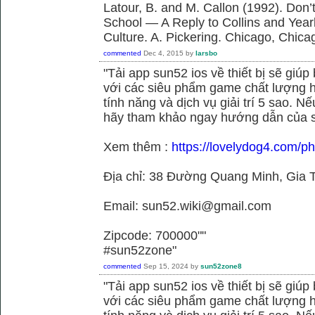
Latour, B. and M. Callon (1992). Don’
School — A Reply to Collins and Year
Culture. A. Pickering. Chicago, Chica
commented
Dec 4, 2015
by
larsbo
"Tải app sun52 ios về thiết bị sẽ giú
với các siêu phẩm game chất lượng h
tính năng và dịch vụ giải trí 5 sao. N
hãy tham khảo ngay hướng dẫn của 
Xem thêm :
https://lovelydog4.com/p
Địa chỉ: 38 Đường Quang Minh, Gia T
Email: sun52.wiki@gmail.com
Zipcode: 700000""
#sun52zone"
commented
Sep 15, 2024
by
sun52zone8
"Tải app sun52 ios về thiết bị sẽ giú
với các siêu phẩm game chất lượng h