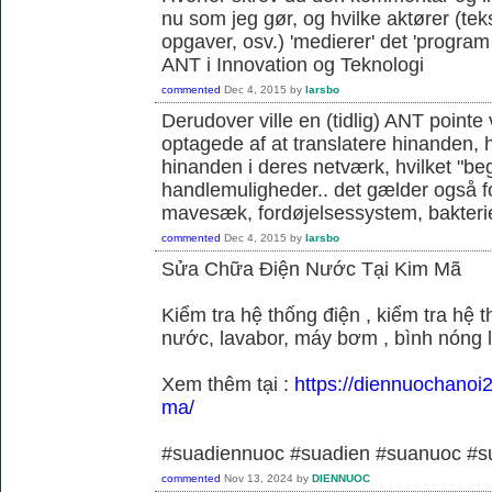
nu som jeg gør, og hvilke aktører (teks
opgaver, osv.) 'medierer' det 'program o
ANT i Innovation og Teknologi
commented
Dec 4, 2015
by
larsbo
Derudover ville en (tidlig) ANT pointe 
optagede af at translatere hinanden, hvi
hinanden i deres netværk, hvilket "be
handlemuligheder.. det gælder også f
mavesæk, fordøjelsessystem, bakterie
commented
Dec 4, 2015
by
larsbo
Sửa Chữa Điện Nước Tại Kim Mã
Kiểm tra hệ thống điện , kiểm tra hệ
nước, lavabor, máy bơm , bình nóng 
Xem thêm tại :
https://diennuochanoi
ma/
#suadiennuoc #suadien #suanuoc 
commented
Nov 13, 2024
by
DIENNUOC