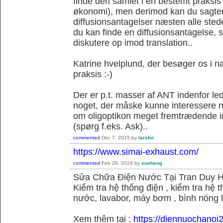
finde den samlet i en bestemt praksis
økonomi), men derimod kan du sagtens 
diffusionsantagelser næsten alle sted
du kan finde en diffusionsantagelse, s
diskutere op imod translation..
Katrine hvelplund, der besøger os i 
praksis :-)
Der er p.t. masser af ANT indenfor le
noget, der måske kunne interessere no
om oligoptikon meget fremtrædende i
(spørg f.eks. Ask)..
commented
Dec 7, 2015
by
larsbo
https://www.simai-exhaust.com/
commented
Feb 28, 2024
by
xunheng
Sửa Chữa Điện Nước Tại Tran Duy 
Kiểm tra hệ thống điện , kiểm tra hệ
nước, lavabor, máy bơm , bình nóng 
Xem thêm tại :
https://diennuochanoi