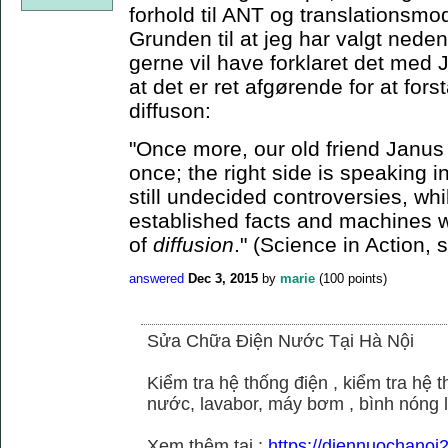
forhold til ANT og translationsmo
Grunden til at jeg har valgt neden
gerne vil have forklaret det med J
at det er ret afgørende for at for
diffuson:
"Once more, our old friend Janus 
once; the right side is speaking i
still undecided controversies, whi
established facts and machines w
of
diffusion
." (Science in Action, 
answered
Dec 3, 2015
by
marie
(
100
points)
Sửa Chữa Điện Nước Tại Hà Nội
Kiểm tra hệ thống điện , kiểm tra hệ
nước, lavabor, máy bơm , bình nóng 
Xem thêm tại :
https://diennuochano