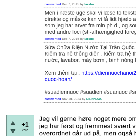
commented
Dec 7, 2015
by
larsbo
Men i næste uge skal vi læse to tekst
direkte og måske kan vi få lidt hjælp 
som jeg har arvet fra min ph.d., og s
med andre foci (sti-afhængighed foregå
commented
Dec 7, 2015
by
larsbo
Sửa Chữa Điện Nước Tại Trần Quốc
Kiểm tra hệ thống điện , kiểm tra hệ
nước, lavabor, máy bơm , bình nóng 
Xem thêm tại :
https://diennuochanoi
quoc-hoan/
#suadiennuoc #suadien #suanuoc 
commented
Nov 18, 2024
by
DIENNUOC
Jeg vil gerne høre noget mere om
+1
jeg har først og fremmest svært v
vote
overordnet går ud på, men også hvi