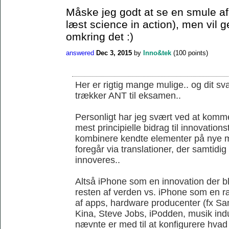
Måske jeg godt at se en smule af 
læst science in action), men vil 
omkring det :)
answered
Dec 3, 2015
by
Inno&tek
(
100
points)
Her er rigtig mange mulige.. og dit sva
trækker ANT til eksamen..
Personligt har jeg svært ved at komme
mest principielle bidrag til innovations
kombinere kendte elementer på nye m
foregår via translationer, der samtidi
innoveres..
Altså iPhone som en innovation der ble
resten af verden vs. iPhone som en r
af apps, hardware producenter (fx S
Kina, Steve Jobs, iPodden, musik indus
nævnte er med til at konfigurere hvad