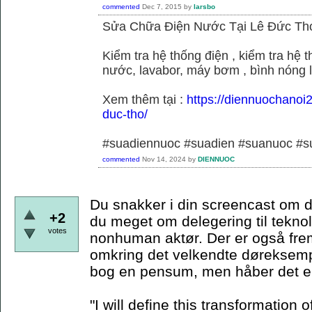
commented
Dec 7, 2015
by
larsbo
Sửa Chữa Điện Nước Tại Lê Đức Th
Kiểm tra hệ thống điện , kiểm tra hệ
nước, lavabor, máy bơm , bình nóng 
Xem thêm tại :
https://diennuochanoi
duc-tho/
#suadiennuoc #suadien #suanuoc 
commented
Nov 14, 2024
by
DIENNUOC
Du snakker i din screencast om d
+2
du meget om delegering til teknol
votes
nonhuman aktør. Der er også frem
omkring det velkendte døreksempe
bog en pensum, men håber det er
"I will define this transformation o