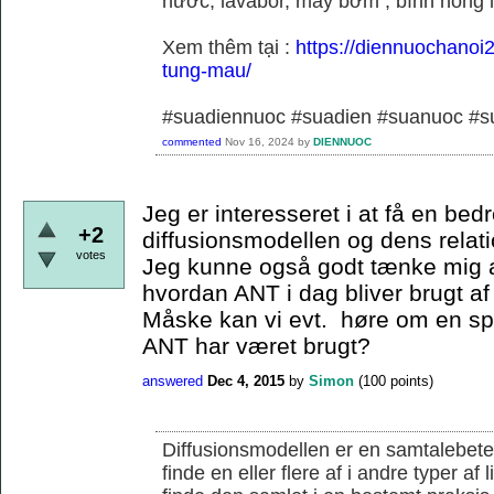
nước, lavabor, máy bơm , bình nóng 
Xem thêm tại :
https://diennuochanoi
tung-mau/
#suadiennuoc #suadien #suanuoc 
commented
Nov 16, 2024
by
DIENNUOC
Jeg er interesseret i at få en bedr
+2
diffusionsmodellen og dens relati
votes
Jeg kunne også godt tænke mig a
hvordan ANT i dag bliver brugt af
Måske kan vi evt. høre om en s
ANT har været brugt?
answered
Dec 4, 2015
by
Simon
(
100
points)
Diffusionsmodellen er en samtalebete
finde en eller flere af i andre typer af 