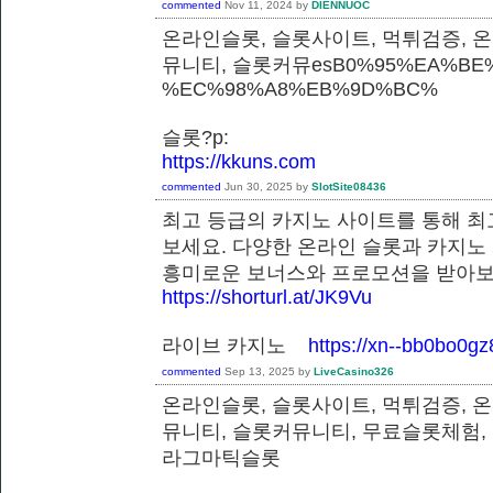
commented
Nov 11, 2024
by
DIENNUOC
온라인슬롯, 슬롯사이트, 먹튀검증, 
뮤니티, 슬롯커뮤esB0%95%EA%BE%
%EC%98%A8%EB%9D%BC%
슬롯?p:
https://kkuns.com
commented
Jun 30, 2025
by
SlotSite08436
최고 등급의 카지노 사이트를 통해 최
보세요. 다양한 온라인 슬롯과 카지노
흥미로운 보너스와 프로모션을 받
https://shorturl.at/JK9Vu
라이브 카지노
https://xn--bb0bo0g
commented
Sep 13, 2025
by
LiveCasino326
온라인슬롯, 슬롯사이트, 먹튀검증, 
뮤니티, 슬롯커뮤니티, 무료슬롯체험,
라그마틱슬롯