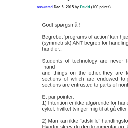
answered
Dec 3, 2015
by
David
(
100
points)
Godt spørgsmål!
Begrebet 'programs of action' kan hjæl
(symmetrisk) ANT begreb for handling
handler..
Students of technology are never 
hand
and things on the other, they are 
sections of which are endowed to p
sections are entrusted to parts of no
Et par pointer:
1) Intention er ikke afgørende for ha
cykel, hvilket tvinger mig til at gå elle
2) Man kan ikke "adskille" handlingsfo
Hvorfor skrev du den kommentar og ik