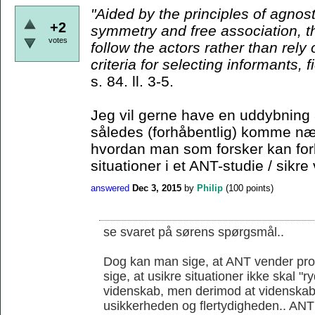
"Aided by the principles
of agnost
+2
symmetry and free association, t
votes
follow the actors rather than rely
criteria for
selecting informants, f
s. 84. ll. 3-5.
Jeg vil gerne have en uddybning 
således (forhåbentlig) komme nær
hvordan man som forsker kan for
situationer i et ANT-studie / sikre 
answered
Dec 3, 2015
by
Philip
(
100
points)
se svaret på sørens spørgsmål..
Dog kan man sige, at ANT vender prob
sige, at usikre situationer ikke skal "
videnskab, men derimod at videnskab
usikkerheden og flertydigheden.. ANT