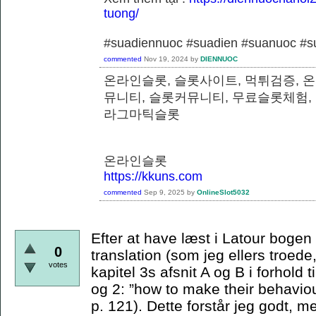
tuong/
#suadiennuoc #suadien #suanuoc 
commented
Nov 19, 2024
by
DIENNUOC
온라인슬롯, 슬롯사이트, 먹튀검증, 
뮤니티, 슬롯커뮤니티, 무료슬롯체험,
라그마틱슬롯
온라인슬롯
https://kkuns.com
commented
Sep 9, 2025
by
OnlineSlot5032
Efter at have læst i Latour bogen e
0
translation (som jeg ellers troede,
votes
kapitel 3s afsnit A og B i forhold t
og 2: ”how to make their behaviou
p. 121). Dette forstår jeg godt, m