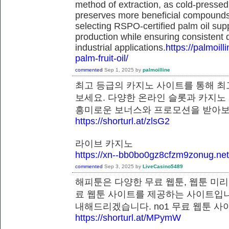
method of extraction, as cold-pressed
preserves more beneficial compounds. 
selecting RSPO-certified palm oil sup
production while ensuring consistent 
industrial applications.
https://palmoil
palm-fruit-oil/
commented
Sep 1, 2025
by
palmoilline
최고 등급의 카지노 사이트를 통해 최
보세요. 다양한 온라인 슬롯과 카지노
흥미로운 보너스와 프로모션을 받
https://shorturl.at/zlsG2
라이브 카지노
https://xn--bb0bo0gz8cfzm9zonug.net
commented
Sep 3, 2025
by
LiveCasino5489
해피툰은 다양한 무료 웹툰, 웹툰 미리
료 웹툰 사이트를 제공하는 사이트입니
내해드리겠습니다. no1 무료 웹툰
https://shorturl.at/MPymW