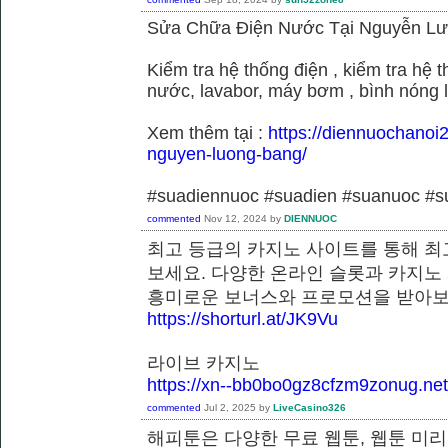
Sửa Chữa Điện Nước Tại Nguyễn L
Kiểm tra hệ thống điện , kiểm tra hệ
nước, lavabor, máy bơm , bình nóng 
Xem thêm tại :
https://diennuochanoi
nguyen-luong-bang/
#suadiennuoc #suadien #suanuoc 
commented
Nov 12, 2024
by
DIENNUOC
최고 등급의 카지노 사이트를 통해 최
보세요. 다양한 온라인 슬롯과 카지노
흥미로운 보너스와 프로모션을 받
https://shorturl.at/JK9Vu
라이브 카지노
https://xn--bb0bo0gz8cfzm9zonug.net
commented
Jul 2, 2025
by
LiveCasino326
해피툰은 다양한 무료 웹툰, 웹툰 미리