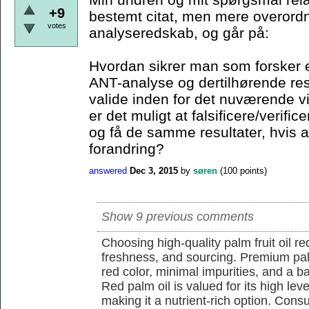
+9
bestemt citat, men mere overordn
votes
analyseredskab, og går på:
Hvordan sikrer man som forsker e
ANT-analyse og dertilhørende resu
valide inden for det nuværende 
er det muligt at falsificere/verif
og få de samme resultater, hvis a
forandring?
answered
Dec 3, 2015
by
søren
(
100
points)
Show 9 previous comments
Choosing high-quality palm fruit oil req
freshness, and sourcing. Premium pal
red color, minimal impurities, and a b
Red palm oil is valued for its high lev
making it a nutrient-rich option. Con