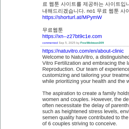
료 웹툰 사이트를 제공하는 사이트입니
내해드리겠습니다. no1 무료 웹툰
https://shorturl.at/MPymW
무료웹툰
https://xn--z27bt9c1e.com
commented
Sep 5, 2025
by
FreeWebtoon309
https://natuvitro.com/en/about-clinic
Welcome to NatuVitro, a distinguished fe
Vitro Fertilization and embracing the
Reproduction. Our team of experienced
customizing and tailoring your treatm
while prioritizing your health and the 
The aspiration to create a family hol
women and couples. However, the dem
often necessitate the delay of parent
such as heightened stress levels, env
semen quality have contributed to the
of 6 couples striving to conceive.