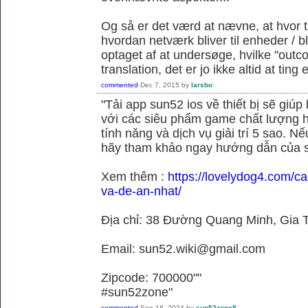
Og så er det værd at nævne, at hvor t
hvordan netværk bliver til enheder / 
optaget af at undersøge, hvilke "outc
translation, det er jo ikke altid at tin
commented
Dec 7, 2015
by
larsbo
"Tải app sun52 ios về thiết bị sẽ giú
với các siêu phẩm game chất lượng h
tính năng và dịch vụ giải trí 5 sao. N
hãy tham khảo ngay hướng dẫn của 
Xem thêm :
https://lovelydog4.com/ca
va-de-an-nhat/
Địa chỉ: 38 Đường Quang Minh, Gia T
Email: sun52.wiki@gmail.com
Zipcode: 700000""
#sun52zone"
commented
Sep 18, 2024
by
sun52zone8