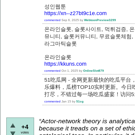
성인웹툰
https://xn--z27bt9c1e.com
commented
Sep 6, 2025
by
WebtoonPreview3299
온라인슬롯, 슬롯사이트, 먹튀검증, 
뮤니티, 슬롯커뮤니티, 무료슬롯체험,
라그마틱슬롯
온라인슬롯
https://kkuns.com
commented
Oct 1, 2025
by
OnlineSlot879
51吃瓜网 - 全网更新最快的吃瓜平
乐爆料，瓜榜TOP10实时更新。今
打尽，不错过每一场吃瓜盛宴！访问51
commented
Jan 15
by
51cg
“Actor-network theory is analytical
+4
because it treads on a set of ethi
votes