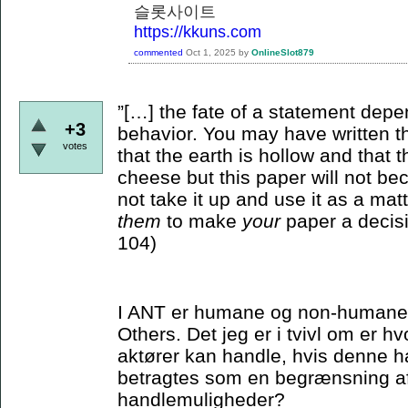
슬롯사이트
https://kkuns.com
commented
Oct 1, 2025
by
OnlineSlot879
”[…] the fate of a statement depe
+3
behavior. You may have written th
votes
that the earth is hollow and that
cheese but this paper will not bec
not take it up and use it as a matt
them
to make
your
paper a decisi
104)
I ANT er humane og non-humane ak
Others. Det jeg er i tvivl om er 
aktører kan handle, hvis denne ha
betragtes som en begrænsning a
handlemuligheder?