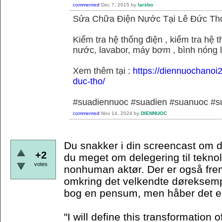
commented
Dec 7, 2015
by
larsbo
Sửa Chữa Điện Nước Tại Lê Đức Th
Kiểm tra hệ thống điện , kiểm tra hệ
nước, lavabor, máy bơm , bình nóng 
Xem thêm tại :
https://diennuochanoi
duc-tho/
#suadiennuoc #suadien #suanuoc 
commented
Nov 14, 2024
by
DIENNUOC
Du snakker i din screencast om d
+2
du meget om delegering til teknol
votes
nonhuman aktør. Der er også frem
omkring det velkendte døreksempe
bog en pensum, men håber det er
"I will define this transformation o