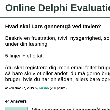
Online Delphi Evaluat
Hvad skal Lars gennemgå ved tavlen?
Beskriv en frustration, tvivl, nysgerrighed, s
under din læsning.
5 linjer + et citat.
(du skal registrere dig, men email feltet bruge
så bare skriv et eller andet. du må gerne b
bruger, hvis du har en sådan, ellers bare opr
asked
Nov 27, 2015
by
larsbo
(
200
points)
44 Answers
Min undren og mit spørgsmål relate