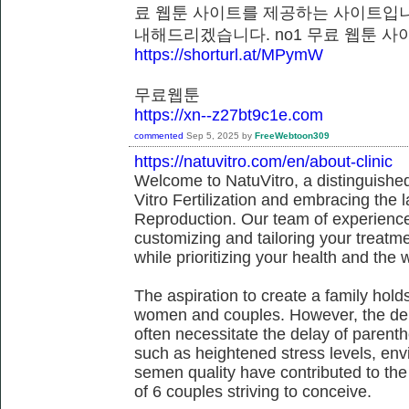
료 웹툰 사이트를 제공하는 사이트입니
내해드리겠습니다. no1 무료 웹툰
https://shorturl.at/MPymW
무료웹툰
https://xn--z27bt9c1e.com
commented
Sep 5, 2025
by
FreeWebtoon309
https://natuvitro.com/en/about-clinic
Welcome to NatuVitro, a distinguished fe
Vitro Fertilization and embracing the
Reproduction. Our team of experienced
customizing and tailoring your treatm
while prioritizing your health and the 
The aspiration to create a family hol
women and couples. However, the dem
often necessitate the delay of parent
such as heightened stress levels, env
semen quality have contributed to the
of 6 couples striving to conceive.