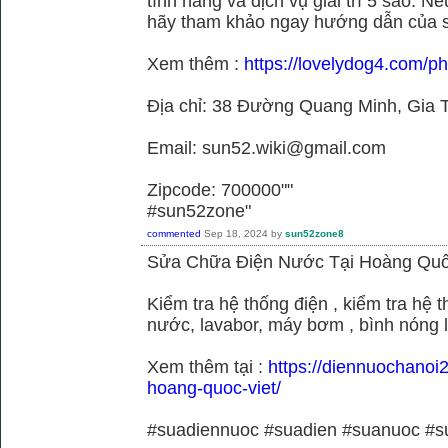
tính năng và dịch vụ giải trí 5 sao. N
hãy tham khảo ngay hướng dẫn của 
Xem thêm :
https://lovelydog4.com/p
Địa chỉ: 38 Đường Quang Minh, Gia T
Email: sun52.wiki@gmail.com
Zipcode: 700000""
#sun52zone"
commented
Sep 18, 2024
by
sun52zone8
Sửa Chữa Điện Nước Tại Hoàng Quố
Kiểm tra hệ thống điện , kiểm tra hệ
nước, lavabor, máy bơm , bình nóng 
Xem thêm tại :
https://diennuochanoi
hoang-quoc-viet/
#suadiennuoc #suadien #suanuoc 