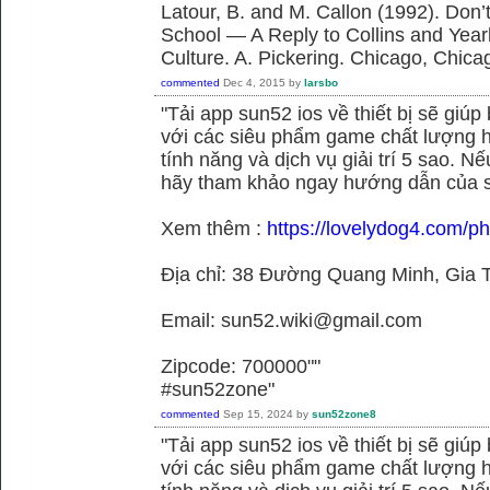
Latour, B. and M. Callon (1992). Don’
School — A Reply to Collins and Year
Culture. A. Pickering. Chicago, Chica
commented
Dec 4, 2015
by
larsbo
"Tải app sun52 ios về thiết bị sẽ giú
với các siêu phẩm game chất lượng h
tính năng và dịch vụ giải trí 5 sao. N
hãy tham khảo ngay hướng dẫn của 
Xem thêm :
https://lovelydog4.com/p
Địa chỉ: 38 Đường Quang Minh, Gia T
Email: sun52.wiki@gmail.com
Zipcode: 700000""
#sun52zone"
commented
Sep 15, 2024
by
sun52zone8
"Tải app sun52 ios về thiết bị sẽ giú
với các siêu phẩm game chất lượng h