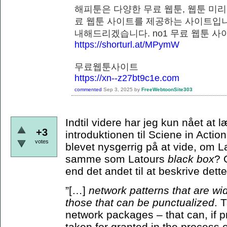
해피툰은 다양한 무료 웹툰, 웹툰 미리
료 웹툰 사이트를 제공하는 사이트입니
내해드리겠습니다. no1 무료 웹
https://shorturl.at/MPymW
무료웹툰사이트
https://xn--z27bt9c1e.com
commented
Sep 3, 2025
by
FreeWebtoonSite303
Indtil videre har jeg kun nået at
+3
introduktionen til Sciene in Actio
votes
blevet nysgerrig på at vide, om 
samme som Latours
black box
? 
end det andet til at beskrive de
”[…]
network patterns that are wi
those that can be punctualized
. 
network packages – that can, if p
taken for granted in the process