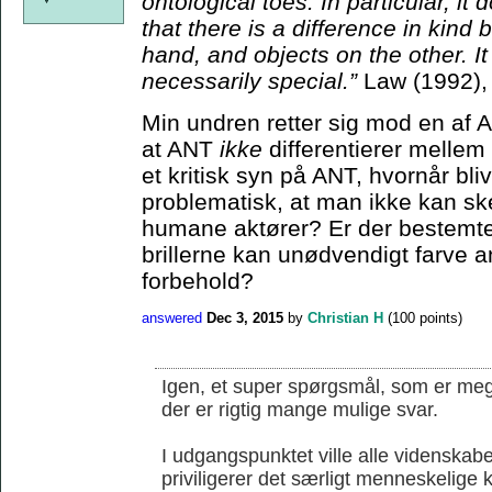
ontological toes. In particular, it
that there is a difference in kin
hand, and objects on the other. I
necessarily special.”
Law (1992),
Min undren retter sig mod en af 
at ANT
ikke
differentierer melle
et kritisk syn på ANT, hvornår bli
problematisk, at man ikke kan s
humane aktører? Er der bestemte 
brillerne kan unødvendigt farve an
forbehold?
answered
Dec 3, 2015
by
Christian H
(
100
points)
Igen, et super spørgsmål, som er mege
der er rigtig mange mulige svar.
I udgangspunktet ville alle videnskab
priviligerer det særligt menneskelige k