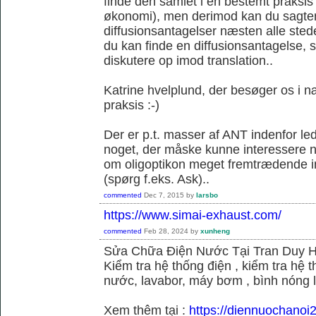
finde den samlet i en bestemt praksis
økonomi), men derimod kan du sagtens 
diffusionsantagelser næsten alle sted
du kan finde en diffusionsantagelse, s
diskutere op imod translation..
Katrine hvelplund, der besøger os i 
praksis :-)
Der er p.t. masser af ANT indenfor le
noget, der måske kunne interessere no
om oligoptikon meget fremtrædende i
(spørg f.eks. Ask)..
commented
Dec 7, 2015
by
larsbo
https://www.simai-exhaust.com/
commented
Feb 28, 2024
by
xunheng
Sửa Chữa Điện Nước Tại Tran Duy 
Kiểm tra hệ thống điện , kiểm tra hệ
nước, lavabor, máy bơm , bình nóng 
Xem thêm tại :
https://diennuochanoi