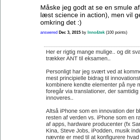
Måske jeg godt at se en smule af 
læst science in action), men vil 
omkring det :)
answered
Dec 3, 2015
by
Inno&tek
(
100
points)
Her er rigtig mange mulige.. og dit sva
trækker ANT til eksamen..
Personligt har jeg svært ved at komme
mest principielle bidrag til innovations
kombinere kendte elementer på nye m
foregår via translationer, der samtidi
innoveres..
Altså iPhone som en innovation der ble
resten af verden vs. iPhone som en r
af apps, hardware producenter (fx S
Kina, Steve Jobs, iPodden, musik indus
nævnte er med til at konfigurere hvad