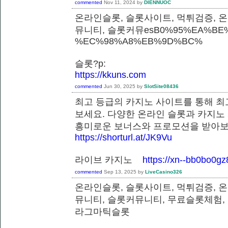
commented
Nov 11, 2024
by
DIENNUOC
온라인슬롯, 슬롯사이트, 먹튀검증, 
뮤니티, 슬롯커뮤esB0%95%EA%BE%
%EC%98%A8%EB%9D%BC%
슬롯?p:
https://kkuns.com
commented
Jun 30, 2025
by
SlotSite08436
최고 등급의 카지노 사이트를 통해 최
보세요. 다양한 온라인 슬롯과 카지노
흥미로운 보너스와 프로모션을 받
https://shorturl.at/JK9Vu
라이브 카지노
https://xn--bb0bo0g
commented
Sep 13, 2025
by
LiveCasino326
온라인슬롯, 슬롯사이트, 먹튀검증, 
뮤니티, 슬롯커뮤니티, 무료슬롯체험,
라그마틱슬롯