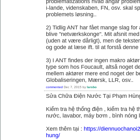
problematizations hvad angår probleme
i-lande, videnskaben, FN, osv. skal spi
problemets løsning..
2) Tidlig ANT har fået mange slag fo
blive "netværkskonge". Mit afsnit med 
(uden at være dårligt), men de tekster 
og gode at læse ift. til at forstå denne k
3) I ANT findes der ingen makro aktør
type som hos Foucault, altså noget der
mellem aktører mere end noget der be
Globaliseringen, Mærsk, LLR, osv..
commented
Dec 7, 2015
by
larsbo
Sửa Chữa Điện Nước Tại Phạm Hùn
Kiểm tra hệ thống điện , kiểm tra hệ
nước, lavabor, máy bơm , bình nóng 
Xem thêm tại :
https://diennuochano
hung/