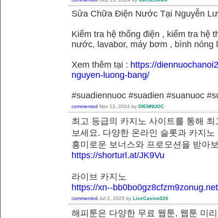
Sửa Chữa Điện Nước Tại Nguyễn L
Kiểm tra hệ thống điện , kiểm tra hệ
nước, lavabor, máy bơm , bình nóng 
Xem thêm tại :
https://diennuochanoi
nguyen-luong-bang/
#suadiennuoc #suadien #suanuoc 
commented
Nov 12, 2024
by
DIENNUOC
최고 등급의 카지노 사이트를 통해 최
보세요. 다양한 온라인 슬롯과 카지노
흥미로운 보너스와 프로모션을 받
https://shorturl.at/JK9Vu
라이브 카지노
https://xn--bb0bo0gz8cfzm9zonug.net
commented
Jul 2, 2025
by
LiveCasino326
해피툰은 다양한 무료 웹툰, 웹툰 미리