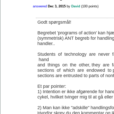
answered
Dec 3, 2015
by
David
(
100
points)
Godt spørgsmål!
Begrebet 'programs of action' kan hjæl
(symmetrisk) ANT begreb for handling
handler..
Students of technology are never 
hand
and things on the other, they are 
sections of which are endowed to p
sections are entrusted to parts of no
Et par pointer:
1) Intention er ikke afgørende for ha
cykel, hvilket tvinger mig til at gå elle
2) Man kan ikke "adskille" handlingsfo
Hvorfor skrev du den kommentar og ik