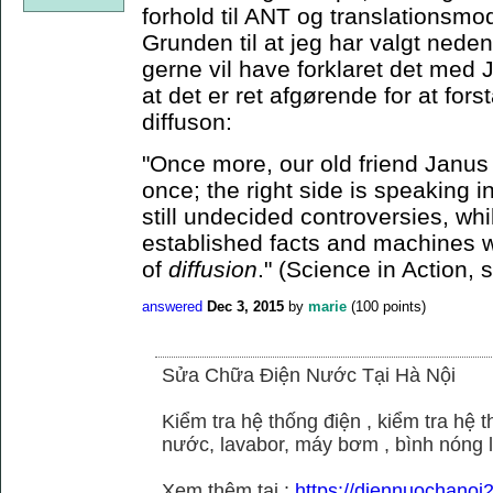
forhold til ANT og translationsmo
Grunden til at jeg har valgt neden
gerne vil have forklaret det med J
at det er ret afgørende for at for
diffuson:
"Once more, our old friend Janus 
once; the right side is speaking i
still undecided controversies, whi
established facts and machines w
of
diffusion
." (Science in Action, 
answered
Dec 3, 2015
by
marie
(
100
points)
Sửa Chữa Điện Nước Tại Hà Nội
Kiểm tra hệ thống điện , kiểm tra hệ
nước, lavabor, máy bơm , bình nóng 
Xem thêm tại :
https://diennuochano