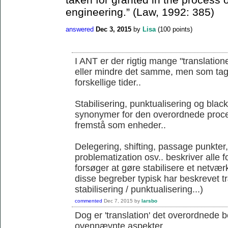
engineering.” (Law, 1992: 385)
answered
Dec 3, 2015
by
Lisa
(
100
points)
I ANT er der rigtig mange "translation
eller mindre det samme, men som tages 
forskellige tider..
Stabilisering, punktualisering og blac
synonymer for den overordnede proce
fremstå som enheder..
Delegering, shifting, passage punkter
problematization osv.. beskriver alle 
forsøger at gøre stabilisere et netværk
disse begreber typisk har beskrevet 
stabilisering / punktualisering...)
commented
Dec 7, 2015
by
larsbo
Dog er 'translation' det overordnede 
ovennævnte aspekter...