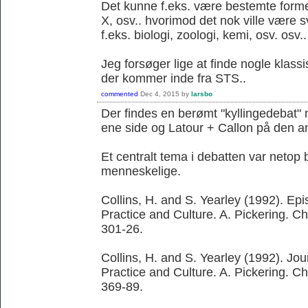
Det kunne f.eks. være bestemte former 
X, osv.. hvorimod det nok ville være 
f.eks. biologi, zoologi, kemi, osv. osv..
Jeg forsøger lige at finde nogle klassi
der kommer inde fra STS..
commented
Dec 4, 2015
by
larsbo
Der findes en berømt "kyllingedebat"
ene side og Latour + Callon på den a
Et centralt tema i debatten var netop 
menneskelige.
Collins, H. and S. Yearley (1992). Ep
Practice and Culture. A. Pickering. C
301-26.
Collins, H. and S. Yearley (1992). Jo
Practice and Culture. A. Pickering. C
369-89.