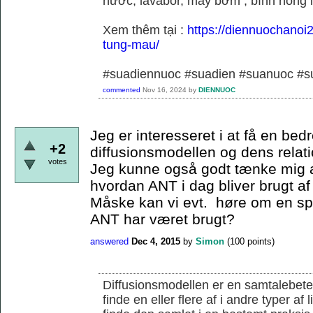
nước, lavabor, máy bơm , bình nóng 
Xem thêm tại :
https://diennuochanoi
tung-mau/
#suadiennuoc #suadien #suanuoc 
commented
Nov 16, 2024
by
DIENNUOC
Jeg er interesseret i at få en bedr
+2
diffusionsmodellen og dens relati
votes
Jeg kunne også godt tænke mig a
hvordan ANT i dag bliver brugt af
Måske kan vi evt. høre om en s
ANT har været brugt?
answered
Dec 4, 2015
by
Simon
(
100
points)
Diffusionsmodellen er en samtalebete
finde en eller flere af i andre typer af 