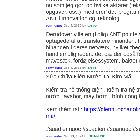
nu som jeg gør, og hvilke aktører (teks
opgaver, osv.) 'medierer' det 'program o
ANT i Innovation og Teknologi
commented
Dec 4, 2015
by
larsbo
Derudover ville en (tidlig) ANT pointe 
optagede af at translatere hinanden, hvi
hinanden i deres netværk, hvilket "be
handlemuligheder.. det gælder også f
mavesæk, fordøjelsessystem, bakterie
commented
Dec 4, 2015
by
larsbo
Sửa Chữa Điện Nước Tại Kim Mã
Kiểm tra hệ thống điện , kiểm tra hệ
nước, lavabor, máy bơm , bình nóng 
Xem thêm tại :
https://diennuochanoi
ma/
#suadiennuoc #suadien #suanuoc 
commented
Nov 13, 2024
by
DIENNUOC