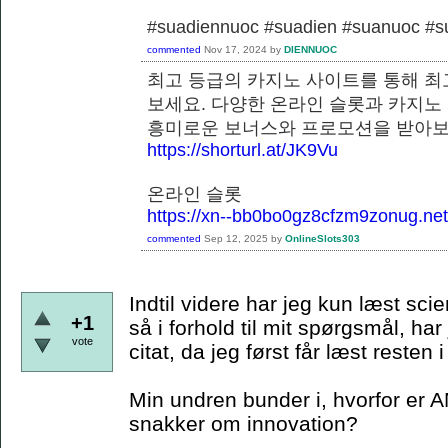
#suadiennuoc #suadien #suanuoc 
commented
Nov 17, 2024
by
DIENNUOC
최고 등급의 카지노 사이트를 통해 최
보세요. 다양한 온라인 슬롯과 카지노
흥미로운 보너스와 프로모션을 
https://shorturl.at/JK9Vu
온라인 슬롯
https://xn--bb0bo0gz8cfzm9zonug.net
commented
Sep 12, 2025
by
OnlineSlots303
Indtil videre har jeg kun læst scie
+1
så i forhold til mit spørgsmål, har
vote
citat, da jeg først får læst resten
Min undren bunder i, hvorfor er A
snakker om innovation?