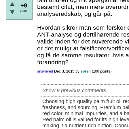
+9
bestemt citat, men mere overordn
votes
analyseredskab, og går på:
Hvordan sikrer man som forsker e
ANT-analyse og dertilhørende resu
valide inden for det nuværende 
er det muligt at falsificere/verif
og få de samme resultater, hvis a
forandring?
answered
Dec 3, 2015
by
søren
(
100
points)
Show 9 previous comments
Choosing high-quality palm fruit oil req
freshness, and sourcing. Premium pal
red color, minimal impurities, and a b
Red palm oil is valued for its high lev
making it a nutrient-rich option. Con