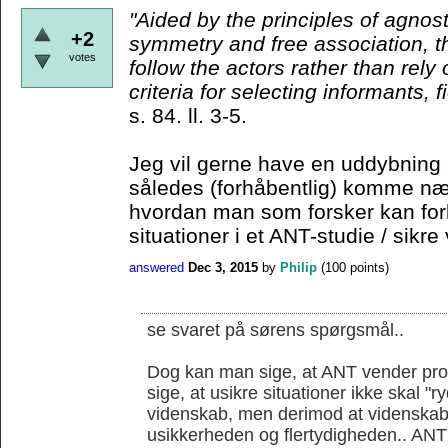
"Aided by the principles
of agnost
+2
symmetry and free association, t
votes
follow the actors rather than rely
criteria for
selecting informants, f
s. 84. ll. 3-5.
Jeg vil gerne have en uddybning 
således (forhåbentlig) komme nær
hvordan man som forsker kan for
situationer i et ANT-studie / sikre 
answered
Dec 3, 2015
by
Philip
(
100
points)
se svaret på sørens spørgsmål..
Dog kan man sige, at ANT vender prob
sige, at usikre situationer ikke skal "
videnskab, men derimod at videnskab
usikkerheden og flertydigheden.. ANT