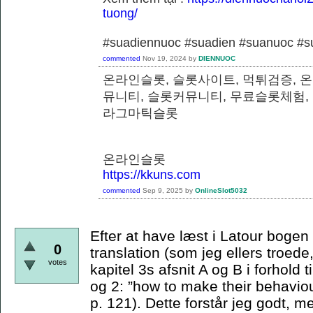
tuong/
#suadiennuoc #suadien #suanuoc 
commented
Nov 19, 2024
by
DIENNUOC
온라인슬롯, 슬롯사이트, 먹튀검증, 
뮤니티, 슬롯커뮤니티, 무료슬롯체험,
라그마틱슬롯
온라인슬롯
https://kkuns.com
commented
Sep 9, 2025
by
OnlineSlot5032
Efter at have læst i Latour bogen e
0
translation (som jeg ellers troede,
votes
kapitel 3s afsnit A og B i forhold t
og 2: ”how to make their behaviou
p. 121). Dette forstår jeg godt, m