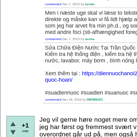
commented
Dec 7, 2015
by
larsbo
Men i næste uge skal vi læse to tekst
direkte og måske kan vi få lidt hjælp 
som jeg har arvet fra min ph.d., og s
med andre foci (sti-afhængighed foregå
commented
Dec 7, 2015
by
larsbo
Sửa Chữa Điện Nước Tại Trần Quốc
Kiểm tra hệ thống điện , kiểm tra hệ
nước, lavabor, máy bơm , bình nóng 
Xem thêm tại :
https://diennuochanoi
quoc-hoan/
#suadiennuoc #suadien #suanuoc 
commented
Nov 18, 2024
by
DIENNUOC
Jeg vil gerne høre noget mere om
+1
jeg har først og fremmest svært v
vote
overordnet går ud på, men også hvi