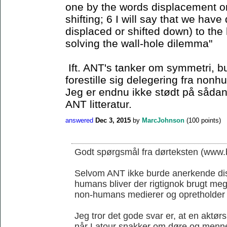
one by the words displacement or 
shifting; 6 I will say that we have
displaced or shifted down) to the 
solving the wall-hole dilemma"
Ift. ANT's tanker om symmetri, b
forestille sig delegering fra non
Jeg er endnu ikke stødt på sådan 
ANT litteratur.
answered
Dec 3, 2015
by
MarcJohnson
(
100
points)
Godt spørgsmål fra dørteksten (www.b
Selvom ANT ikke burde anerkende di
humans bliver der rigtignok brugt me
non-humans medierer og opretholder
Jeg tror det gode svar er, at en aktørs
når Latour snakker om døre og menn