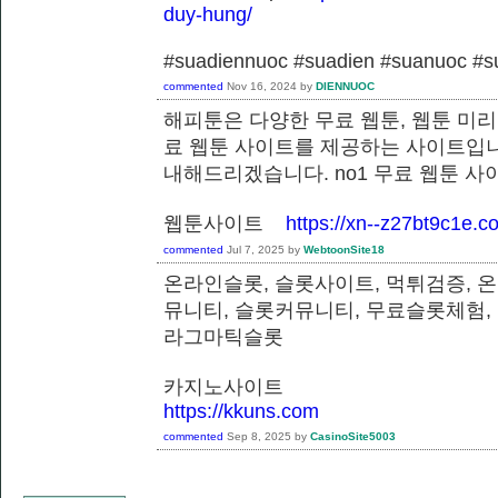
duy-hung/
#suadiennuoc #suadien #suanuoc 
commented
Nov 16, 2024
by
DIENNUOC
해피툰은 다양한 무료 웹툰, 웹툰 미리
료 웹툰 사이트를 제공하는 사이트입니
내해드리겠습니다. no1 무료 웹툰 
웹툰사이트
https://xn--z27bt9c1e.c
commented
Jul 7, 2025
by
WebtoonSite18
온라인슬롯, 슬롯사이트, 먹튀검증, 
뮤니티, 슬롯커뮤니티, 무료슬롯체험,
라그마틱슬롯
카지노사이트
https://kkuns.com
commented
Sep 8, 2025
by
CasinoSite5003