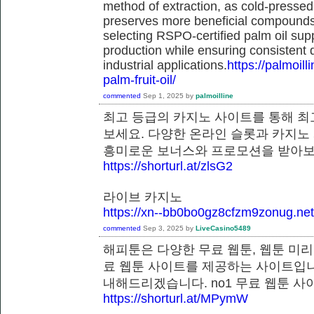
method of extraction, as cold-pressed
preserves more beneficial compounds. 
selecting RSPO-certified palm oil sup
production while ensuring consistent 
industrial applications.
https://palmoil
palm-fruit-oil/
commented
Sep 1, 2025
by
palmoilline
최고 등급의 카지노 사이트를 통해 최
보세요. 다양한 온라인 슬롯과 카지노
흥미로운 보너스와 프로모션을 받
https://shorturl.at/zlsG2
라이브 카지노
https://xn--bb0bo0gz8cfzm9zonug.net
commented
Sep 3, 2025
by
LiveCasino5489
해피툰은 다양한 무료 웹툰, 웹툰 미리
료 웹툰 사이트를 제공하는 사이트입니
내해드리겠습니다. no1 무료 웹툰
https://shorturl.at/MPymW