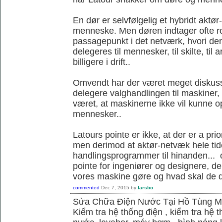
En dør er selvfølgelig et hybridt akt
menneske. Men døren indtager ofte ro
passagepunkt i det netværk, hvori d
delegeres til mennesker, til skilte, til
billigere i drift..
Omvendt har der været meget diskus
delegere valghandlingen til maskiner,
været, at maskinerne ikke vil kunne
mennesker..
Latours pointe er ikke, at der er a pri
men derimod at aktør-netvæk hele tide
handlingsprogrammer til hinanden... o
pointe for ingeniører og designere, de
vores maskine gøre og hvad skal de 
commented
Dec 7, 2015
by
larsbo
Sửa Chữa Điện Nước Tại Hồ Tùng 
Kiểm tra hệ thống điện , kiểm tra hệ