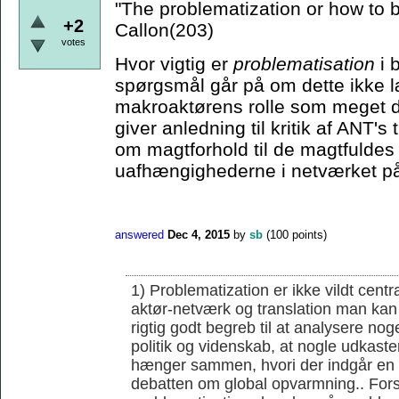
"The problematization or how to
+2
Callon(203)
votes
Hvor vigtig er
problematisation
i 
spørgsmål går på om dette ikke læ
makroaktørens rolle som meget d
giver anledning til kritik af ANT'
om magtforhold til de magtfuldes 
uafhængighederne i netværket på
answered
Dec 4, 2015
by
sb
(
100
points)
1) Problematization er ikke vildt cent
aktør-netværk og translation man kan 
rigtig godt begreb til at analysere noge
politik og videnskab, at nogle udkaster
hænger sammen, hvori der indgår en r
debatten om global opvarmning.. Forsk