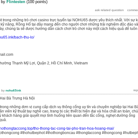
by
Flintesten
(
100
points)
t trong những trò chơi casino trực tuyến tại NOHU65 được yêu thích nhất. Với sự k
kỹ năng, Rồng Hổ tại đây mang đến cho người chơi những trải nghiệm độc đáo v
t này, chúng ta sẽ được hướng dẫn cách chơi trò chơi này một cách hiệu quả để luôn
hu65.ink/bach-thu-lo/
ail.com
 Phường Thạnh Mỹ Lợi, Quận 2, Hồ Chí Minh, Vietnam
4
by
nohu65ink
Hai Bà Trưng Hà Nội
 trong những đơn vị cung cấp dịch vụ thông cống uy tín và chuyên nghiệp tại Hai B
n viên kỹ thuật tay nghề cao, trang bị các thiết bị hiện đại và hóa chất an toàn, ch
uý khách hàng giải quyết mọi tình huống liên quan đến tắc cống, nghẹt đường ống
quả.
/thothongtaccong.top/tho-thong-tac-cong-tai-pho-tran-hoa-hoang-mai/
hothongcong #thohutbephot #thothongboncau #thongtaccong #thongcong #hutbep