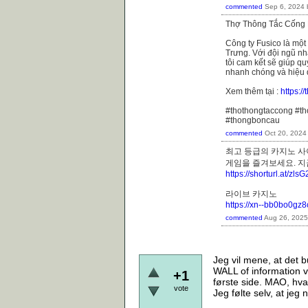
commented
Sep 6, 2024
Thợ Thông Tắc Cống 
Công ty Fusico là một
Trưng. Với đội ngũ nhâ
tôi cam kết sẽ giúp q
nhanh chóng và hiệu 
Xem thêm tại :
https:/
#thothongtaccong #t
#thongboncau
commented
Oct 20, 2024
최고 등급의 카지노 사
게임을 즐겨보세요.
https://shorturl.at/zlsG
라이브 카지노
https://xn--bb0bo0gz
commented
Aug 26, 2025
Jeg vil mene, at det b
WALL of information v
+1
første side. MAO, hva
vote
Jeg følte selv, at jeg 