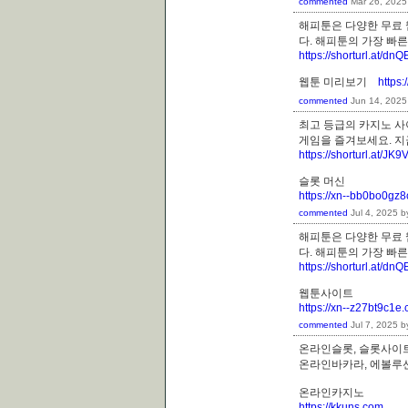
commented
Mar 26, 2025
해피툰은 다양한 무료 
다. 해피툰의 가장 
https://shorturl.at/dn
웹툰 미리보기
https
commented
Jun 14, 2025
최고 등급의 카지노 사
게임을 즐겨보세요.
https://shorturl.at/JK9
슬롯 머신
https://xn--bb0bo0gz
commented
Jul 4, 2025
b
해피툰은 다양한 무료 
다. 해피툰의 가장 
https://shorturl.at/dn
웹툰사이트
https://xn--z27bt9c1e
commented
Jul 7, 2025
b
온라인슬롯, 슬롯사이트
온라인바카라, 에
온라인카지노
https://kkuns.com