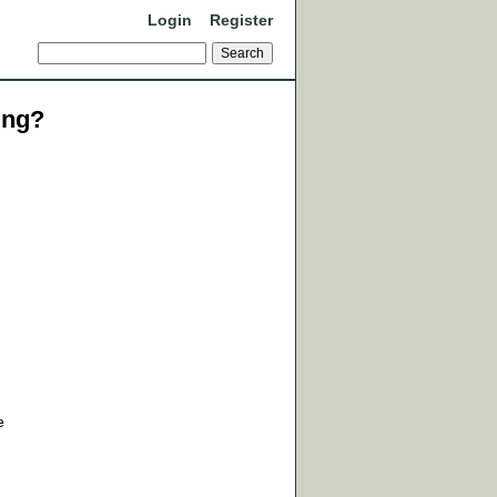
Login
Register
ing?
e