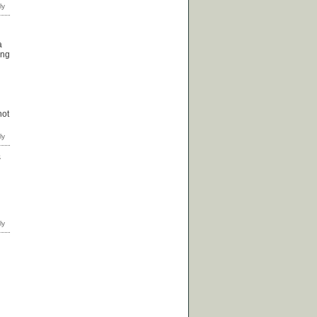
à
úng
hot
노