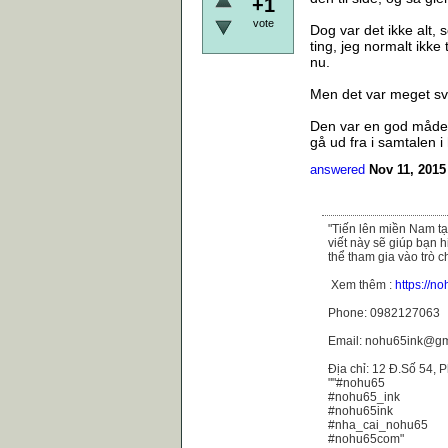
+1
vote
Dog var det ikke alt, 
ting, jeg normalt ikk
nu.
Men det var meget svæ
Den var en god måde 
gå ud fra i samtalen i 
answered
Nov 11, 2015
"Tiến lên miền Nam t
viết này sẽ giúp bạn 
thể tham gia vào trò c
Xem thêm :
https://n
Phone: 0982127063
Email: nohu65ink@gm
Địa chỉ: 12 Đ.Số 54,
""#nohu65
#nohu65_ink
#nohu65ink
#nha_cai_nohu65
#nohu65com"