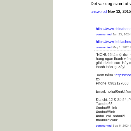
Det var dog svært at v
answered
Nov 12, 2015
https://www.chinahene
commented
Jan 23, 2024
https://www.lieblashes
commented
May 1, 2024
"NOHU65 là một đơn vị
hàng ngàn thành viên 
giải trí đỉnh cao. Hãy
thanh toán tại đây!
Xem thêm :
https://no
ttp
Phone: 0982127063
Email: nohu65ink@gm
Địa chỉ: 12 Đ.Số 54,
""#nohu65
#nohu65_ink
#nohu65ink
#nha_cai_nohu65
#nohu65com"
commented
Sep 6, 2024