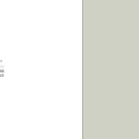
Bài
 có