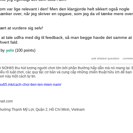
som var lige relevant i den! Men den klargjorde helt sikkert også nogle
e tænker over, når jeg skriver en opgave, som jeg da vil tænke mere over
rt at vurdere sig selv!
at tale udfra med dig til feedback, så man begge havde det samme at
hvert fald.
by
yolo
(
100
points)
ại NOH65 thu hút lượng người chơi lớn bởi phần thưởng hấp dẫn mà nó mang lại. 
hiểu rõ luật chơi, các quy tắc cơ bản và cung cấp những chiến thuật hữu ích để bạn
hơi này một cách tự tin.
ohu65.ink/cach-choi-tien-len-mien-nam/
ail.com
 Phường Thạnh Mỹ Lợi, Quận 2, Hồ Chí Minh, Vietnam