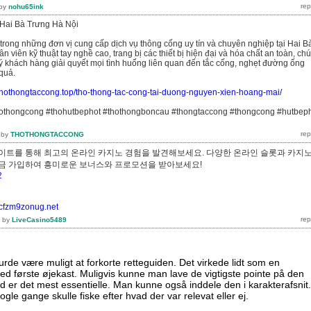
by
nohu65ink
Hai Bà Trưng Hà Nội
 trong những đơn vị cung cấp dịch vụ thông cống uy tín và chuyên nghiệp tại Hai B
n viên kỹ thuật tay nghề cao, trang bị các thiết bị hiện đại và hóa chất an toàn, ch
uý khách hàng giải quyết mọi tình huống liên quan đến tắc cống, nghẹt đường ống
quả.
/thothongtaccong.top/tho-thong-tac-cong-tai-duong-nguyen-xien-hoang-mai/
hothongcong #thohutbephot #thothongboncau #thongtaccong #thongcong #hutbep
by
THOTHONGTACCONG
이트를 통해 최고의 온라인 카지노 경험을 발견해보세요. 다양한 온라인 슬롯과 카지
 지금 가입하여 흥미로운 보너스와 프로모션을 받아보세요!
2
8cfzm9zonug.net
by
LiveCasino5489
urde være muligt at forkorte retteguiden. Det virkede lidt som en
ed første øjekast. Muligvis kunne man lave de vigtigste pointe på den
d er det mest essentielle. Man kunne også inddele den i karakterafsnit.
nogle gange skulle fiske efter hvad der var relevat eller ej.