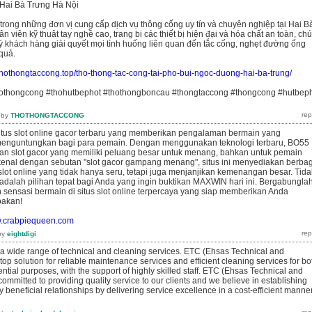
Hai Bà Trưng Hà Nội
 trong những đơn vị cung cấp dịch vụ thông cống uy tín và chuyên nghiệp tại Hai B
n viên kỹ thuật tay nghề cao, trang bị các thiết bị hiện đại và hóa chất an toàn, ch
uý khách hàng giải quyết mọi tình huống liên quan đến tắc cống, nghẹt đường ống
quả.
/thothongtaccong.top/tho-thong-tac-cong-tai-pho-bui-ngoc-duong-hai-ba-trung/
hothongcong #thohutbephot #thothongboncau #thongtaccong #thongcong #hutbep
by
THOTHONGTACCONG
itus slot online gacor terbaru yang memberikan pengalaman bermain yang
nguntungkan bagi para pemain. Dengan menggunakan teknologi terbaru, BO55
 slot gacor yang memiliki peluang besar untuk menang, bahkan untuk pemain
kenal dengan sebutan "slot gacor gampang menang", situs ini menyediakan berba
ot online yang tidak hanya seru, tetapi juga menjanjikan kemenangan besar. Tida
 adalah pilihan tepat bagi Anda yang ingin buktikan MAXWIN hari ini. Bergabungla
sensasi bermain di situs slot online terpercaya yang siap memberikan Anda
pakan!
w.crabpiequeen.com
by
eightdigi
 a wide range of technical and cleaning services. ETC (Ehsas Technical and
top solution for reliable maintenance services and efficient cleaning services for bo
tial purposes, with the support of highly skilled staff. ETC (Ehsas Technical and
committed to providing quality service to our clients and we believe in establishing
 beneficial relationships by delivering service excellence in a cost-efficient manner