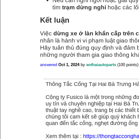
Nếu cần nghỉ ngơi hoặc giải quy
tìm
trạm dừng nghỉ
hoặc các lối
Kết luận
Việc
dừng xe ở làn khẩn cấp trên c
nhân là hành vi vi phạm luật giao thô
Hãy tuân thủ đúng quy định và đảm 
những người tham gia giao thông kh
answered
Oct 1, 2024
by
anthaiautoparts
(
100
points)
Thông Tắc Cống Tại Hai Bà Trưng Hà
Công ty Fusico là một trong những đơ
uy tín và chuyên nghiệp tại Hai Bà Tr
thuật tay nghề cao, trang bị các thiết 
chúng tôi cam kết sẽ giúp quý khách h
quan đến tắc cống, nghẹt đường ống
Xem thêm tại :
https://thongtaccongh