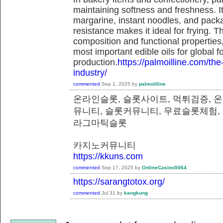
maintaining softness and freshness. It
margarine, instant noodles, and pack
resistance makes it ideal for frying. T
composition and functional properties,
most important edible oils for global f
production.
https://palmoilline.com/the-
industry/
commented
Sep 1, 2025
by
palmoilline
온라인슬롯, 슬롯사이트, 먹튀검증, 
뮤니티, 슬롯커뮤니티, 무료슬롯체험,
라그마틱슬롯
카지노커뮤니티
https://kkuns.com
commented
Sep 17, 2025
by
OnlineCasino5064
https://sarangtotox.org/
commented
Jul 31
by
kangkung