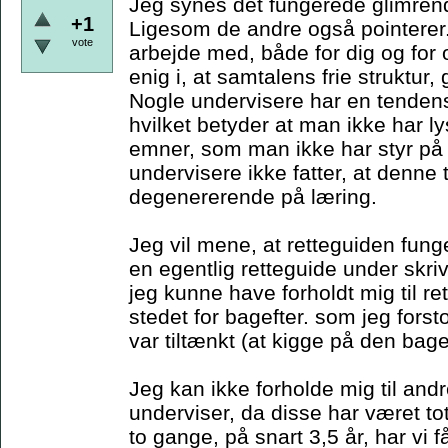
Jeg synes det fungerede glimren
+1
Ligesom de andre også pointerer.
vote
arbejde med, både for dig og for
enig i, at samtalens frie struktur
Nogle undervisere har en tendens 
hvilket betyder at man ikke har lys
emner, som man ikke har styr på -
undervisere ikke fatter, at denne
degenererende på læring.
Jeg vil mene, at retteguiden fung
en egentlig retteguide under skriv
jeg kunne have forholdt mig til re
stedet for bagefter. som jeg fors
var tiltænkt (at kigge på den bage
Jeg kan ikke forholde mig til an
underviser, da disse har været to
to gange, på snart 3,5 år, har vi 