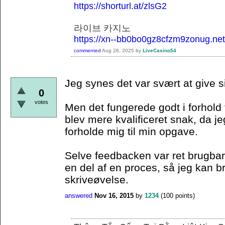
https://shorturl.at/zlsG2
라이브 카지노
https://xn--bb0bo0gz8cfzm9zonug.net
commented
Aug 26, 2025
by
LiveCasino54
Jeg synes det var svært at give s
0
votes
Men det fungerede godt i forhold 
blev mere kvalificeret snak, da je
forholde mig til min opgave.
Selve feedbacken var ret brugbar,
en del af en proces, så jeg kan 
skriveøvelse.
answered
Nov 16, 2015
by
1234
(
100
points)