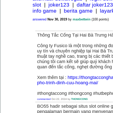
slot
|
joker123
|
daftar joker123
info game
|
berita game
|
laya
answered
Nov 30, 2019
by
maxbettwin
(
100
points)
Thông Tắc Cống Tại Hai Bà Trưng Hà
Công ty Fusico là một trong những đơ
uy tín và chuyên nghiệp tại Hai Bà Tr
thuật tay nghề cao, trang bị các thiết 
chúng tôi cam kết sẽ giúp quý khách h
quan đến tắc cống, nghẹt đường ống
Xem thêm tại :
https://thongtaccongh
pho-trinh-dinh-cuu-hoang-mai/
#thongtaccong #thongcong #hutbeph
commented
Oct 22, 2024
by
THONGCONG
BO55 hadir sebagai situs slot online
pengalaman bermain yang menyenan