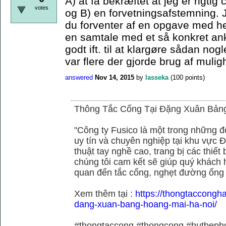
A) at få bekræftet at jeg er rigtig
votes
og B) en forvetningsafstemning. 
du forventer af en opgave med he
en samtale med et så konkret ank
godt ift. til at klargøre sådan no
var flere der gjorde brug af muli
answered
Nov 14, 2015
by
lasseka
(
100
points)
Thông Tắc Cống Tại Đặng Xuân Bản
"Công ty Fusico là một trong những đ
uy tín và chuyên nghiệp tại khu vực Đ
thuật tay nghề cao, trang bị các thiết 
chúng tôi cam kết sẽ giúp quý khách h
quan đến tắc cống, nghẹt đường ống
Xem thêm tại :
https://thongtaccongh
dang-xuan-bang-hoang-mai-ha-noi/
#thongtaccong #thongcong #hutbeph