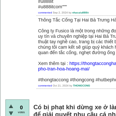
#u888it
#u888itcom"""
commented
Sep 2, 2024
by
nhacaiu888it
Thông Tắc Cống Tại Hai Bà Trưng Hà
Công ty Fusico là một trong những đơ
uy tín và chuyên nghiệp tại Hai Bà Tr
thuật tay nghề cao, trang bị các thiết 
chúng tôi cam kết sẽ giúp quý khách h
quan đến tắc cống, nghẹt đường ống
Xem thêm tại :
https://thongtaccongh
pho-tran-hoa-hoang-mai/
#thongtaccong #thongcong #hutbeph
commented
Oct 21, 2024
by
THONGCONG
Có bị phạt khi dừng xe ở là
0
votes
để giải quyết nhu cầu cá n