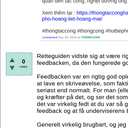
quan đến tắc cống, nghẹt đường ống
Xem thêm tại :
https://thongtaccongh
pho-hoang-liet-hoang-mai/
#thongtaccong #thongcong #hutbeph
commented
Sep 29, 2024
by
THONGCONG
Retteguiden vidste sig at være rig
0
feedbacken, da den fungerede g
votes
Feedbacken var en rigtig god oplev
at lave en skriveøvelse, som fakti
seriøst end normalt. For man (elle
og kræfter på det, og ser det so
det var virkelig fedt at du var så 
feedback og at få underviserens b
Generelt virkelig brugbart, og jeg 