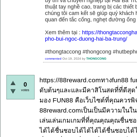
uy tín và chuyên nghiệp tại Hai Bà Tr
thuật tay nghề cao, trang bị các thiết 
chúng tôi cam kết sẽ giúp quý khách h
quan đến tắc cống, nghẹt đường ống
Xem thêm tại :
https://thongtaccongh
pho-bui-ngoc-duong-hai-ba-trung/
#thongtaccong #thongcong #hutbeph
commented
Oct 19, 2024
by
THONGCONG
https://88reward.comทางfun88 fun
0
ดับต้นๆและและมีคาสิโนสดที่ที่ดี
votes
มอง FUN88 คือเว็บไซต์ที่คุณควรพ
88reward.comเป็นเป็นมีความในใ
เล่นเล่นเกมเกมที่ที่คุณคุณคุณชื่นช
ได้ได้ชื่นชอบได้ได้ได้ได้ชื่นชอบได้ไ