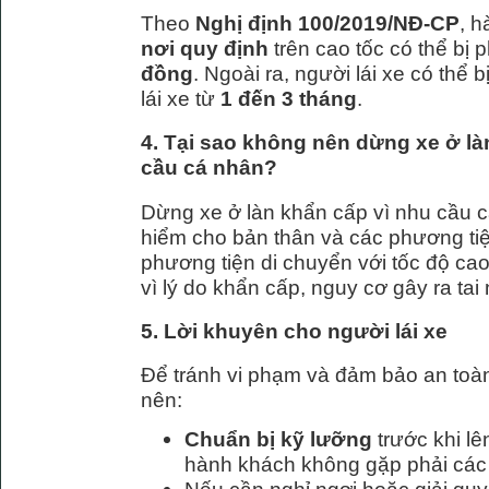
Theo
Nghị định 100/2019/NĐ-CP
, h
nơi quy định
trên cao tốc có thể bị 
đồng
. Ngoài ra, người lái xe có thể
lái xe từ
1 đến 3 tháng
.
4. Tại sao không nên dừng xe ở là
cầu cá nhân?
Dừng xe ở làn khẩn cấp vì nhu cầu c
hiểm cho bản thân và các phương tiệ
phương tiện di chuyển với tốc độ cao
vì lý do khẩn cấp, nguy cơ gây ra tai n
5. Lời khuyên cho người lái xe
Để tránh vi phạm và đảm bảo an toàn 
nên:
Chuẩn bị kỹ lưỡng
trước khi l
hành khách không gặp phải các 