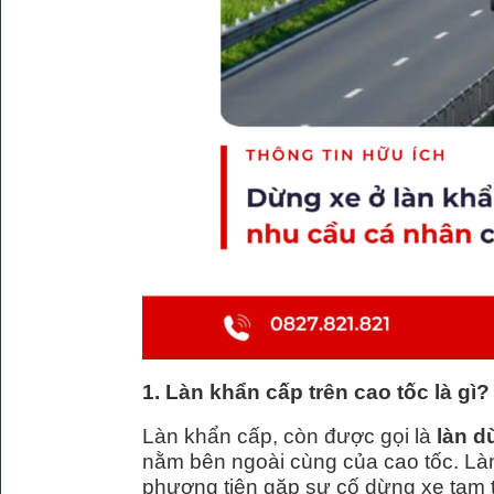
1. Làn khẩn cấp trên cao tốc là gì?
Làn khẩn cấp, còn được gọi là
làn d
nằm bên ngoài cùng của cao tốc. Làn
phương tiện gặp sự cố dừng xe tạm 