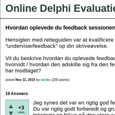
Online Delphi Evaluat
Hvordan oplevede du feedback sessione
Hensigten med retteguiden var at kvalificere
"underviserfeedback" op din skriveøvelse.
Vil du beskrive hvordan du oplevede feedba
hvorvidt / hvordan den adskilte sig fra den f
har modtaget?
asked
Nov 11, 2015
by
larsbo
(
200
points)
18 Answers
Jeg synes det var en rigtig god 
+3
Du var rigtig godt forberedt og 
votes
tekstnær og fokus på den store 