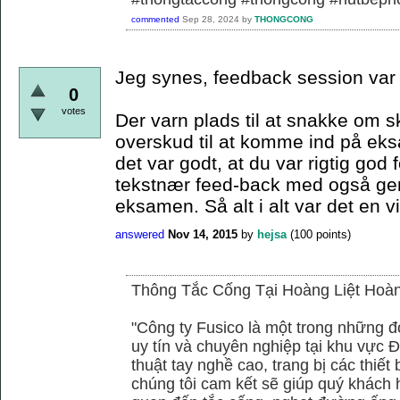
commented
Sep 28, 2024
by
THONGCONG
Jeg synes, feedback session var r
0
votes
Der varn plads til at snakke om 
overskud til at komme ind på ek
det var godt, at du var rigtig god 
tekstnær feed-back med også gener
eksamen. Så alt i alt var det en v
answered
Nov 14, 2015
by
hejsa
(
100
points)
Thông Tắc Cống Tại Hoàng Liệt Hoà
"Công ty Fusico là một trong những đ
uy tín và chuyên nghiệp tại khu vực Đ
thuật tay nghề cao, trang bị các thiết 
chúng tôi cam kết sẽ giúp quý khách h