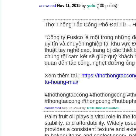
answered
Nov 11, 2015
by
yolo
(
100
points)
Thợ Thông Tắc Cống Phố Đại Từ –
"Công ty Fusico là một trong những đ
uy tín và chuyên nghiệp tại khu vực Đ
thuật tay nghề cao, trang bị các thiết 
chúng tôi cam kết sẽ giúp quý khách h
quan đến tắc cống, nghẹt đường ống
Xem thêm tại :
https://thothongtaccon
tu-hoang-mai/
#thothongtaccong #thothongcong #th
#thongtaccong #thongcong #hutbeph
commented
Sep 26, 2024
by
THOTHONGTACCONG
Palm fruit oil plays a vital role in the f
stability, and affordability. Widely use
provides a consistent texture and exte
In bakery items and confectionery, pa