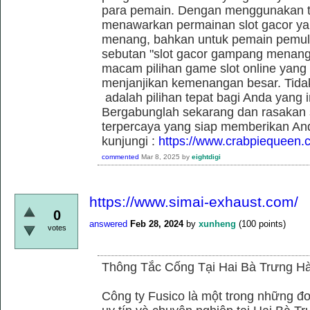
para pemain. Dengan menggunakan t
menawarkan permainan slot gacor yan
menang, bahkan untuk pemain pemula
sebutan "slot gacor gampang menang"
macam pilihan game slot online yang t
menjanjikan kemenangan besar. Tidak
adalah pilihan tepat bagi Anda yang 
Bergabunglah sekarang dan rasakan se
terpercaya yang siap memberikan An
kunjungi :
https://www.crabpiequeen.
commented
Mar 8, 2025
by
eightdigi
https://www.simai-exhaust.com/
0
answered
Feb 28, 2024
by
xunheng
(
100
points)
votes
Thông Tắc Cống Tại Hai Bà Trưng Hà
Công ty Fusico là một trong những đơ