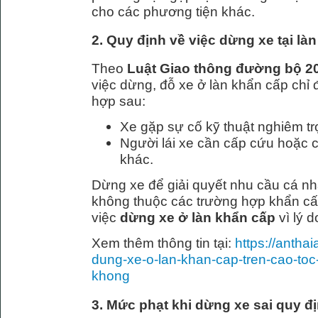
cho các phương tiện khác.
2. Quy định về việc dừng xe tại là
Theo
Luật Giao thông đường bộ 2
việc dừng, đỗ xe ở làn khẩn cấp chỉ
hợp sau:
Xe gặp sự cố kỹ thuật nghiêm tr
Người lái xe cần cấp cứu hoặc 
khác.
Dừng xe để giải quyết nhu cầu cá nh
không thuộc các trường hợp khẩn c
việc
dừng xe ở làn khẩn cấp
vì lý d
Xem thêm thông tin tại:
https://antha
dung-xe-o-lan-khan-cap-tren-cao-toc
khong
3. Mức phạt khi dừng xe sai quy đị