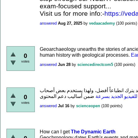
exam-focused support...
Visit us for more info:-
https://ved
answered
Aug 27, 2025
by
vedaacademy
(
100
points)
Geoarchaeology unearths the stories of ancient
human history with geological processes.
Ea
0
votes
answered
Jun 28
by
sciencedirectcom5
(
100
points)
د يترك انطباعاً أفضل، ولهذا يستخدم بعض أصحاب
لفيديو الجديد بسرعة
0
votes
answered
Jul 16
by
scienceopen
(
100
points)
How can I get
The Dynamic Earth
Geochronology dates Earth's events and mate