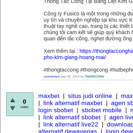
Thông Tắc Cống Tại Bằng Liệt Kim G
Công ty Fusico là một trong những đơ
uy tín và chuyên nghiệp tại khu vực 
thuật tay nghề cao, trang bị các thiết 
chúng tôi cam kết sẽ giúp quý khách h
quan đến tắc cống, nghẹt đường ống
Xem thêm tại :
https://thongtaccongh
pho-kim-giang-hoang-mai/
#thongtaccong #thongcong #hutbeph
commented
Sep 30, 2024
by
THONGCONG
maxbet
|
situs judi online
|
maxb
0
|
link alternatif maxbet
|
agen s
votes
login sbobet
|
sbobet mobile
|
m
|
link alternatif sbobet
|
agen li
|
link alternatif live22
|
download
alternatif dewavegas
|
login de