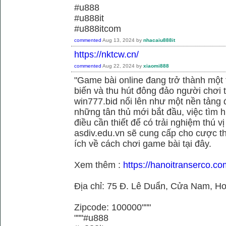
#u888
#u888it
#u888itcom
commented
Aug 13, 2024
by
nhacaiu888it
https://nktcw.cn/
commented
Aug 22, 2024
by
xiaomi888
"Game bài online đang trở thành một t
biến và thu hút đông đảo người chơi t
win777.bid nổi lên như một nền tảng 
những tân thủ mới bắt đầu, việc tìm h
điều cần thiết để có trải nghiệm thú vị
asdiv.edu.vn sẽ cung cấp cho cược th
ích về cách chơi game bài tại đây.
Xem thêm :
https://hanoitranserco.c
Địa chỉ: 75 Đ. Lê Duẩn, Cửa Nam, H
Zipcode: 100000"""
"""#u888