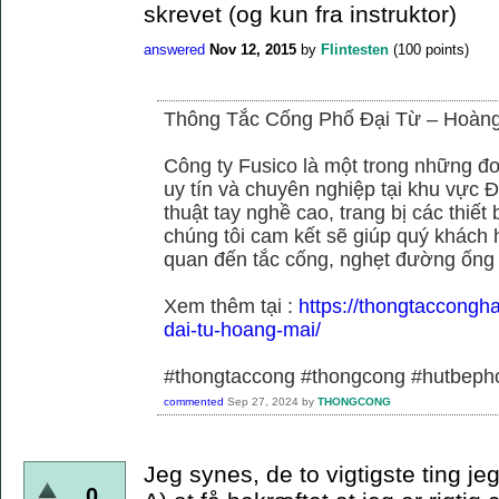
skrevet (og kun fra instruktor)
answered
Nov 12, 2015
by
Flintesten
(
100
points)
Thông Tắc Cống Phố Đại Từ – Hoàn
Công ty Fusico là một trong những đơ
uy tín và chuyên nghiệp tại khu vực Đ
thuật tay nghề cao, trang bị các thiết 
chúng tôi cam kết sẽ giúp quý khách h
quan đến tắc cống, nghẹt đường ống
Xem thêm tại :
https://thongtaccongh
dai-tu-hoang-mai/
#thongtaccong #thongcong #hutbeph
commented
Sep 27, 2024
by
THONGCONG
Jeg synes, de to vigtigste ting je
0