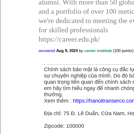
alumni. With more than 50 global
and a portfolio of over 100 metic
we're dedicated to meeting the 
for skilled professionals
https://career.edu.pk/
answered
Aug 9, 2024
by
career institute
(
100
points)
Chính sách bảo mật là công cụ đắc 
sự chuyên nghiệp của mình. Do đó bài 
quan trọng liên quan đến chính sách
em hãy tìm hiểu ngay để nhanh chóng 
thưởng.
Xem thêm :
https://hanoitranserco.c
Địa chỉ: 75 Đ. Lê Duẩn, Cửa Nam, H
Zipcode: 100000