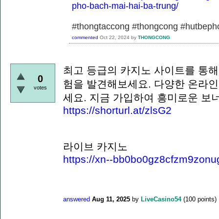
pho-bach-mai-hai-ba-trung/
#thongtaccong #thongcong #hutbeph
commented
Oct 22, 2024
by
THONGCONG
최고 등급의 카지노 사이트를 통해
0
험을 발견해보세요. 다양한 온라인
votes
세요. 지금 가입하여 흥미로운 보
https://shorturl.at/zlsG2
라이브 카지노
https://xn--bb0bo0gz8cfzm9zonu
answered
Aug 11, 2025
by
LiveCasino54
(
100
points)