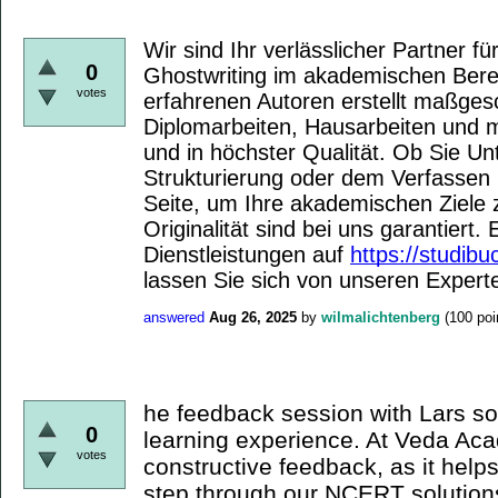
Wir sind Ihr verlässlicher Partner fü
0
Ghostwriting im akademischen Ber
votes
erfahrenen Autoren erstellt maßges
Diplomarbeiten, Hausarbeiten und m
und in höchster Qualität. Ob Sie Un
Strukturierung oder dem Verfassen 
Seite, um Ihre akademischen Ziele z
Originalität sind bei uns garantiert
Dienstleistungen auf
https://studibu
lassen Sie sich von unseren Expert
answered
Aug 26, 2025
by
wilmalichtenberg
(
100
poi
he feedback session with Lars so
0
learning experience. At Veda Ac
votes
constructive feedback, as it help
step through our NCERT solutio