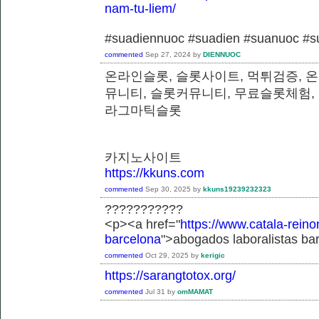
nam-tu-liem/
#suadiennuoc #suadien #suanuoc 
commented
Sep 27, 2024
by
DIENNUOC
온라인슬롯, 슬롯사이트, 먹튀검증, 
뮤니티, 슬롯커뮤니티, 무료슬롯체험,
라그마틱슬롯
카지노사이트
https://kkuns.com
commented
Sep 30, 2025
by
kkuns19239232323
???????????
<p><a href="
https://www.catala-reino
barcelona
">abogados laboralistas ba
commented
Oct 29, 2025
by
kerigic
https://sarangtotox.org/
commented
Jul 31
by
omMAMAT