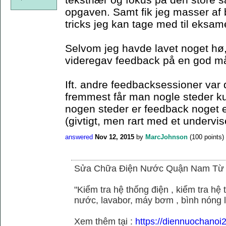
opgaven. Samt fik jeg masser af 
tricks jeg kan tage med til eksam
Selvom jeg havde lavet noget hø,
videregav feedback på en god m
Ift. andre feedbacksessioner var 
fremmest får man nogle steder k
nogen steder er feedback noget el
(givtigt, men rart med et undervis
answered
Nov 12, 2015
by
MarcJohnson
(
100
points)
Sửa Chữa Điện Nước Quận Nam Từ
"Kiểm tra hệ thống điện , kiểm tra h
nước, lavabor, máy bơm , bình nóng 
Xem thêm tại :
https://diennuochano