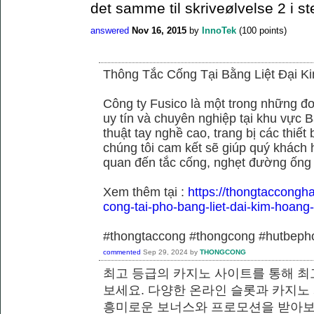
det samme til skriveølvelse 2 i st
answered
Nov 16, 2015
by
InnoTek
(
100
points)
Thông Tắc Cống Tại Bằng Liệt Đại K
Công ty Fusico là một trong những đơ
uy tín và chuyên nghiệp tại khu vực B
thuật tay nghề cao, trang bị các thiết 
chúng tôi cam kết sẽ giúp quý khách h
quan đến tắc cống, nghẹt đường ống
Xem thêm tại :
https://thongtaccongh
cong-tai-pho-bang-liet-dai-kim-hoang
#thongtaccong #thongcong #hutbeph
commented
Sep 29, 2024
by
THONGCONG
최고 등급의 카지노 사이트를 통해 최
보세요. 다양한 온라인 슬롯과 카지노
흥미로운 보너스와 프로모션을 