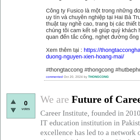
Công ty Fusico là một trong những đơ
uy tín và chuyên nghiệp tại Hai Bà Tr
thuật tay nghề cao, trang bị các thiết 
chúng tôi cam kết sẽ giúp quý khách h
quan đến tắc cống, nghẹt đường ống
Xem thêm tại :
https://thongtaccongh
duong-nguyen-xien-hoang-mai/
#thongtaccong #thongcong #hutbeph
commented
Oct 20, 2024
by
THONGCONG
We are
Future of Care
0
votes
Career Institute, founded in 201
IT education institution in Paki
excellence has led to a network 