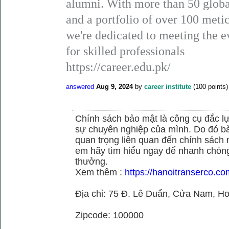
alumni. With more than 50 global
and a portfolio of over 100 metic
we're dedicated to meeting the 
for skilled professionals
https://career.edu.pk/
answered
Aug 9, 2024
by
career institute
(
100
points)
Chính sách bảo mật là công cụ đắc 
sự chuyên nghiệp của mình. Do đó bài 
quan trọng liên quan đến chính sách
em hãy tìm hiểu ngay để nhanh chóng 
thưởng.
Xem thêm :
https://hanoitranserco.c
Địa chỉ: 75 Đ. Lê Duẩn, Cửa Nam, H
Zipcode: 100000