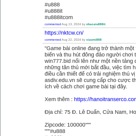
#u888
#u888it
#u888itcom
commented
Aug 13, 2024
by
nhacaiu888it
https://nktcw.cn/
commented
Aug 22, 2024
by
xiaomi888
"Game bài online đang trở thành một t
biến và thu hút đông đảo người chơi t
win777.bid nổi lên như một nền tảng 
những tân thủ mới bắt đầu, việc tìm h
điều cần thiết để có trải nghiệm thú vị
asdiv.edu.vn sẽ cung cấp cho cược th
ích về cách chơi game bài tại đây.
Xem thêm :
https://hanoitranserco.c
Địa chỉ: 75 Đ. Lê Duẩn, Cửa Nam, H
Zipcode: 100000"""
"""#u888