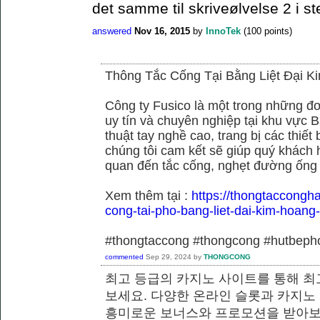
det samme til skriveølvelse 2 i st
answered
Nov 16, 2015
by
InnoTek
(
100
points)
Thông Tắc Cống Tại Bằng Liệt Đại K
Công ty Fusico là một trong những đơ
uy tín và chuyên nghiệp tại khu vực B
thuật tay nghề cao, trang bị các thiết 
chúng tôi cam kết sẽ giúp quý khách h
quan đến tắc cống, nghẹt đường ống
Xem thêm tại :
https://thongtaccongh
cong-tai-pho-bang-liet-dai-kim-hoang
#thongtaccong #thongcong #hutbeph
commented
Sep 29, 2024
by
THONGCONG
최고 등급의 카지노 사이트를 통해 최
보세요. 다양한 온라인 슬롯과 카지노
흥미로운 보너스와 프로모션을 