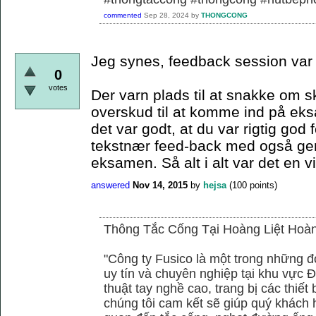
commented
Sep 28, 2024
by
THONGCONG
Jeg synes, feedback session var r
0
votes
Der varn plads til at snakke om 
overskud til at komme ind på ek
det var godt, at du var rigtig god 
tekstnær feed-back med også gener
eksamen. Så alt i alt var det en v
answered
Nov 14, 2015
by
hejsa
(
100
points)
Thông Tắc Cống Tại Hoàng Liệt Hoà
"Công ty Fusico là một trong những đ
uy tín và chuyên nghiệp tại khu vực Đ
thuật tay nghề cao, trang bị các thiết 
chúng tôi cam kết sẽ giúp quý khách h