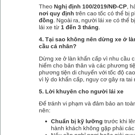
Theo
Nghị định 100/2019/NĐ-CP
, h
nơi quy định
trên cao tốc có thể bị 
đồng
. Ngoài ra, người lái xe có thể
lái xe từ
1 đến 3 tháng
.
4. Tại sao không nên dừng xe ở là
cầu cá nhân?
Dừng xe ở làn khẩn cấp vì nhu cầu c
hiểm cho bản thân và các phương tiệ
phương tiện di chuyển với tốc độ cao
vì lý do khẩn cấp, nguy cơ gây ra tai n
5. Lời khuyên cho người lái xe
Để tránh vi phạm và đảm bảo an toàn 
nên:
Chuẩn bị kỹ lưỡng
trước khi l
hành khách không gặp phải các 