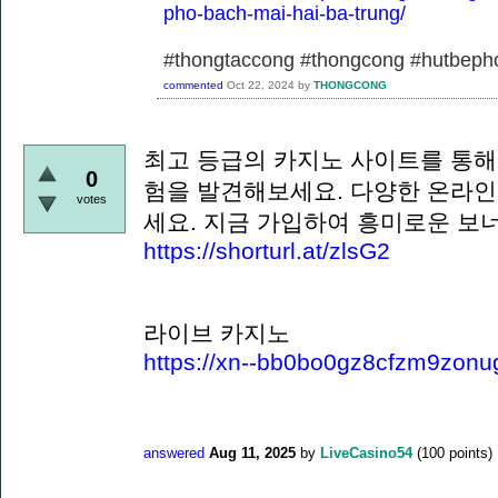
pho-bach-mai-hai-ba-trung/
#thongtaccong #thongcong #hutbeph
commented
Oct 22, 2024
by
THONGCONG
최고 등급의 카지노 사이트를 통해
0
험을 발견해보세요. 다양한 온라인
votes
세요. 지금 가입하여 흥미로운 보
https://shorturl.at/zlsG2
라이브 카지노
https://xn--bb0bo0gz8cfzm9zonu
answered
Aug 11, 2025
by
LiveCasino54
(
100
points)