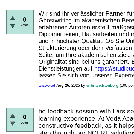
Wir sind Ihr verlässlicher Partner fü
0
Ghostwriting im akademischen Ber
votes
erfahrenen Autoren erstellt maßges
Diplomarbeiten, Hausarbeiten und m
und in höchster Qualität. Ob Sie Un
Strukturierung oder dem Verfassen 
Seite, um Ihre akademischen Ziele z
Originalität sind bei uns garantiert
Dienstleistungen auf
https://studibu
lassen Sie sich von unseren Expert
answered
Aug 26, 2025
by
wilmalichtenberg
(
100
poi
he feedback session with Lars so
0
learning experience. At Veda Ac
votes
constructive feedback, as it help
step through our NCERT solutio