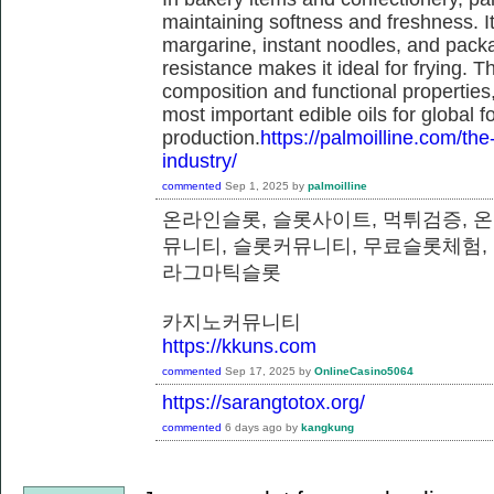
maintaining softness and freshness. It
margarine, instant noodles, and pack
resistance makes it ideal for frying. T
composition and functional properties,
most important edible oils for global f
production.
https://palmoilline.com/the-
industry/
commented
Sep 1, 2025
by
palmoilline
온라인슬롯, 슬롯사이트, 먹튀검증, 
뮤니티, 슬롯커뮤니티, 무료슬롯체험,
라그마틱슬롯
카지노커뮤니티
https://kkuns.com
commented
Sep 17, 2025
by
OnlineCasino5064
https://sarangtotox.org/
commented
6 days
ago
by
kangkung