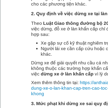
cho các phương tiện khác.
2. Quy định về việc dừng xe tại là
Theo
Luật Giao thông đường bộ 2
việc dừng, đỗ xe ở làn khẩn cấp chỉ
hợp sau:
Xe gặp sự cố kỹ thuật nghiêm tr
Người lái xe cần cấp cứu hoặc 
khác.
Dừng xe để giải quyết nhu cầu cá nh
không thuộc các trường hợp khẩn c
việc
dừng xe ở làn khẩn cấp
vì lý d
Xem thêm thông tin tại:
https://antha
dung-xe-o-lan-khan-cap-tren-cao-toc
khong
3. Mức phạt khi dừng xe sai quy đị