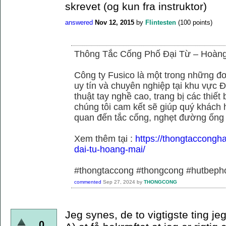
skrevet (og kun fra instruktor)
answered
Nov 12, 2015
by
Flintesten
(
100
points)
Thông Tắc Cống Phố Đại Từ – Hoàn
Công ty Fusico là một trong những đơ
uy tín và chuyên nghiệp tại khu vực Đ
thuật tay nghề cao, trang bị các thiết 
chúng tôi cam kết sẽ giúp quý khách h
quan đến tắc cống, nghẹt đường ống
Xem thêm tại :
https://thongtaccongh
dai-tu-hoang-mai/
#thongtaccong #thongcong #hutbeph
commented
Sep 27, 2024
by
THONGCONG
Jeg synes, de to vigtigste ting je
0