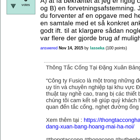
A) at få bekræftet at jeg er rigtig
votes
og B) en forvetningsafstemning. 
du forventer af en opgave med he
en samtale med et så konkret ank
godt ift. til at klargøre sådan no
var flere der gjorde brug af muli
answered
Nov 14, 2015
by
lasseka
(
100
points)
Thông Tắc Cống Tại Đặng Xuân Bản
"Công ty Fusico là một trong những đ
uy tín và chuyên nghiệp tại khu vực Đ
thuật tay nghề cao, trang bị các thiết 
chúng tôi cam kết sẽ giúp quý khách h
quan đến tắc cống, nghẹt đường ống
Xem thêm tại :
https://thongtaccongh
dang-xuan-bang-hoang-mai-ha-noi/
#thongtaccong #thongcong #hutbeph