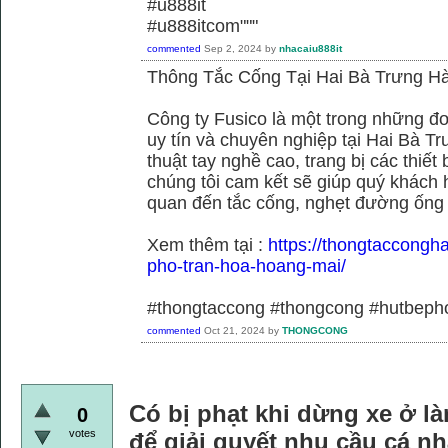
#u888it
#u888itcom"""
commented
Sep 2, 2024
by
nhacaiu888it
Thông Tắc Cống Tại Hai Bà Trưng Hà
Công ty Fusico là một trong những đơ
uy tín và chuyên nghiệp tại Hai Bà Tr
thuật tay nghề cao, trang bị các thiết 
chúng tôi cam kết sẽ giúp quý khách h
quan đến tắc cống, nghẹt đường ống
Xem thêm tại :
https://thongtaccongh
pho-tran-hoa-hoang-mai/
#thongtaccong #thongcong #hutbeph
commented
Oct 21, 2024
by
THONGCONG
Có bị phạt khi dừng xe ở là
0
votes
để giải quyết nhu cầu cá n