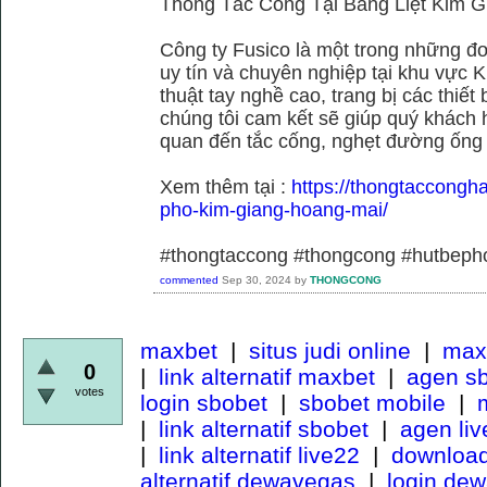
Thông Tắc Cống Tại Bằng Liệt Kim G
Công ty Fusico là một trong những đơ
uy tín và chuyên nghiệp tại khu vực 
thuật tay nghề cao, trang bị các thiết 
chúng tôi cam kết sẽ giúp quý khách h
quan đến tắc cống, nghẹt đường ống
Xem thêm tại :
https://thongtaccongh
pho-kim-giang-hoang-mai/
#thongtaccong #thongcong #hutbeph
commented
Sep 30, 2024
by
THONGCONG
maxbet
|
situs judi online
|
maxb
0
|
link alternatif maxbet
|
agen s
votes
login sbobet
|
sbobet mobile
|
m
|
link alternatif sbobet
|
agen li
|
link alternatif live22
|
download
alternatif dewavegas
|
login de