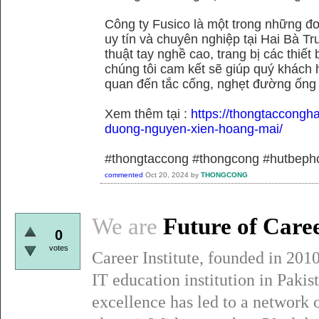
Công ty Fusico là một trong những đơ
uy tín và chuyên nghiệp tại Hai Bà Tr
thuật tay nghề cao, trang bị các thiết 
chúng tôi cam kết sẽ giúp quý khách h
quan đến tắc cống, nghẹt đường ống
Xem thêm tại :
https://thongtaccongh
duong-nguyen-xien-hoang-mai/
#thongtaccong #thongcong #hutbeph
commented
Oct 20, 2024
by
THONGCONG
We are
Future of Care
0
votes
Career Institute, founded in 201
IT education institution in Paki
excellence has led to a network 