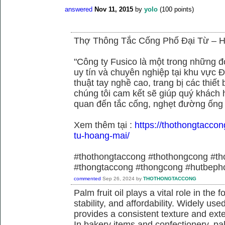
answered
Nov 11, 2015
by
yolo
(
100
points)
Thợ Thông Tắc Cống Phố Đại Từ –
"Công ty Fusico là một trong những đ
uy tín và chuyên nghiệp tại khu vực Đ
thuật tay nghề cao, trang bị các thiết 
chúng tôi cam kết sẽ giúp quý khách h
quan đến tắc cống, nghẹt đường ống
Xem thêm tại :
https://thothongtaccon
tu-hoang-mai/
#thothongtaccong #thothongcong #th
#thongtaccong #thongcong #hutbeph
commented
Sep 26, 2024
by
THOTHONGTACCONG
Palm fruit oil plays a vital role in the f
stability, and affordability. Widely use
provides a consistent texture and exte
In bakery items and confectionery, pa