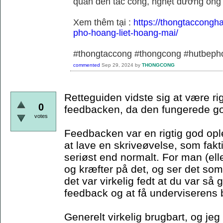
quan đến tắc cống, nghẹt đường ống
Xem thêm tại :
https://thongtaccongh
pho-hoang-liet-hoang-mai/
#thongtaccong #thongcong #hutbeph
commented
Sep 29, 2024
by
THONGCONG
Retteguiden vidste sig at være rig
0
feedbacken, da den fungerede g
votes
Feedbacken var en rigtig god oplev
at lave en skriveøvelse, som fakti
seriøst end normalt. For man (elle
og kræfter på det, og ser det so
det var virkelig fedt at du var så 
feedback og at få underviserens b
Generelt virkelig brugbart, og jeg 