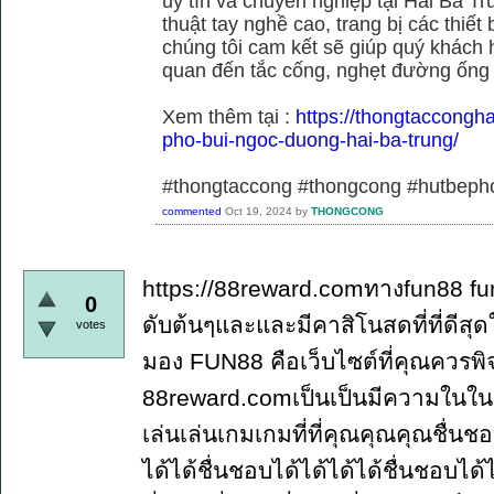
uy tín và chuyên nghiệp tại Hai Bà Tr
thuật tay nghề cao, trang bị các thiết 
chúng tôi cam kết sẽ giúp quý khách h
quan đến tắc cống, nghẹt đường ống
Xem thêm tại :
https://thongtaccongh
pho-bui-ngoc-duong-hai-ba-trung/
#thongtaccong #thongcong #hutbeph
commented
Oct 19, 2024
by
THONGCONG
https://88reward.comทางfun88 fun
0
ดับต้นๆและและมีคาสิโนสดที่ที่ดี
votes
มอง FUN88 คือเว็บไซต์ที่คุณควรพ
88reward.comเป็นเป็นมีความในใ
เล่นเล่นเกมเกมที่ที่คุณคุณคุณชื่นช
ได้ได้ชื่นชอบได้ได้ได้ได้ชื่นชอบได้ไ