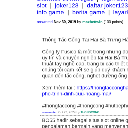
slot
|
joker123
|
daftar joker123
info game
|
berita game
|
laya
answered
Nov 30, 2019
by
maxbettwin
(
100
points)
Thông Tắc Cống Tại Hai Bà Trưng Hà
Công ty Fusico là một trong những đơ
uy tín và chuyên nghiệp tại Hai Bà Tr
thuật tay nghề cao, trang bị các thiết 
chúng tôi cam kết sẽ giúp quý khách h
quan đến tắc cống, nghẹt đường ống
Xem thêm tại :
https://thongtaccongh
pho-trinh-dinh-cuu-hoang-mai/
#thongtaccong #thongcong #hutbeph
commented
Oct 22, 2024
by
THONGCONG
BO55 hadir sebagai situs slot online
pengalaman bermain yang menyenan