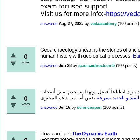
exam-focused support...
Visit us for more info:-
https://ved
answered
Aug 27, 2025
by
vedaacademy
(
100
points)
Geoarchaeology unearths the stories of ancient
human history with geological processes.
Ea
0
votes
answered
Jun 28
by
sciencedirectcom5
(
100
points)
د يترك انطباعاً أفضل، ولهذا يستخدم بعض أصحاب
لفيديو الجديد بسرعة
0
votes
answered
Jul 16
by
scienceopen
(
100
points)
How can I get
The Dynamic Earth
Geochronology dates Earth's events and mate