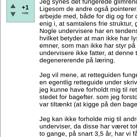
Jeg synes det fungerede glimren
+1
Ligesom de andre også pointerer.
vote
arbejde med, både for dig og for
enig i, at samtalens frie struktur
Nogle undervisere har en tendens 
hvilket betyder at man ikke har lys
emner, som man ikke har styr på -
undervisere ikke fatter, at denne
degenererende på læring.
Jeg vil mene, at retteguiden fung
en egentlig retteguide under skriv
jeg kunne have forholdt mig til re
stedet for bagefter. som jeg fors
var tiltænkt (at kigge på den bage
Jeg kan ikke forholde mig til an
underviser, da disse har været to
to gange, på snart 3,5 år, har vi 