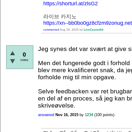
https://shorturl.at/zlsG2
라이브 카지노
https://xn--bb0bo0gz8cfzm9zonug.net
commented
Aug 26, 2025
by
LiveCasino54
Jeg synes det var svært at give s
0
votes
Men det fungerede godt i forhold 
blev mere kvalificeret snak, da je
forholde mig til min opgave.
Selve feedbacken var ret brugbar,
en del af en proces, så jeg kan 
skriveøvelse.
answered
Nov 16, 2015
by
1234
(
100
points)