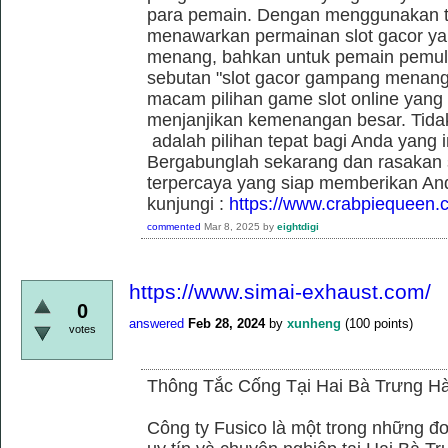
para pemain. Dengan menggunakan t
menawarkan permainan slot gacor yan
menang, bahkan untuk pemain pemula
sebutan "slot gacor gampang menang"
macam pilihan game slot online yang t
menjanjikan kemenangan besar. Tidak
adalah pilihan tepat bagi Anda yang 
Bergabunglah sekarang dan rasakan se
terpercaya yang siap memberikan An
kunjungi :
https://www.crabpiequeen.
commented
Mar 8, 2025
by
eightdigi
https://www.simai-exhaust.com/
0
answered
Feb 28, 2024
by
xunheng
(
100
points)
votes
Thông Tắc Cống Tại Hai Bà Trưng Hà
Công ty Fusico là một trong những đơ