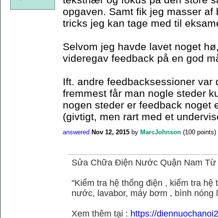
opgaven. Samt fik jeg masser af 
tricks jeg kan tage med til eksam
Selvom jeg havde lavet noget hø,
videregav feedback på en god m
Ift. andre feedbacksessioner var 
fremmest får man nogle steder k
nogen steder er feedback noget el
(givtigt, men rart med et undervis
answered
Nov 12, 2015
by
MarcJohnson
(
100
points)
Sửa Chữa Điện Nước Quận Nam Từ
"Kiểm tra hệ thống điện , kiểm tra h
nước, lavabor, máy bơm , bình nóng 
Xem thêm tại :
https://diennuochano