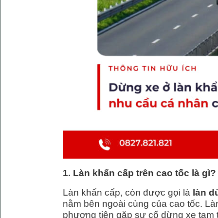
1. Làn khẩn cấp trên cao tốc là gì?
Làn khẩn cấp, còn được gọi là
làn d
nằm bên ngoài cùng của cao tốc. Làn
phương tiện gặp sự cố dừng xe tạm 