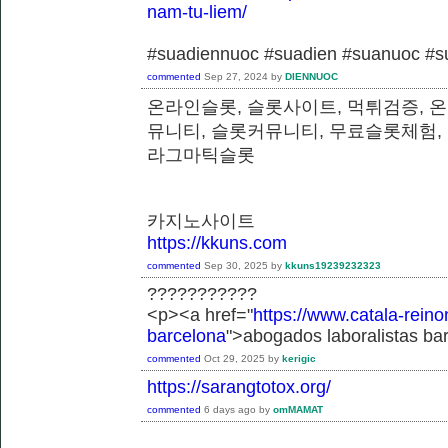
nam-tu-liem/
#suadiennuoc #suadien #suanuoc 
commented
Sep 27, 2024
by
DIENNUOC
온라인슬롯, 슬롯사이트, 먹튀검증, 
뮤니티, 슬롯커뮤니티, 무료슬롯체험,
라그마틱슬롯
카지노사이트
https://kkuns.com
commented
Sep 30, 2025
by
kkuns19239232323
???????????
<p><a href="
https://www.catala-reino
barcelona
">abogados laboralistas ba
commented
Oct 29, 2025
by
kerigic
https://sarangtotox.org/
commented
6 days
ago
by
omMAMAT