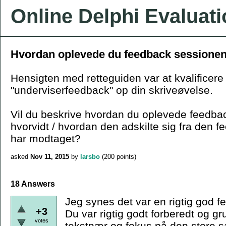
Online Delphi Evaluat
Hvordan oplevede du feedback sessione
Hensigten med retteguiden var at kvalificere
"underviserfeedback" op din skriveøvelse.
Vil du beskrive hvordan du oplevede feedba
hvorvidt / hvordan den adskilte sig fra den f
har modtaget?
asked
Nov 11, 2015
by
larsbo
(
200
points)
18 Answers
Jeg synes det var en rigtig god 
+3
Du var rigtig godt forberedt og 
votes
tekstnær og fokus på den store 