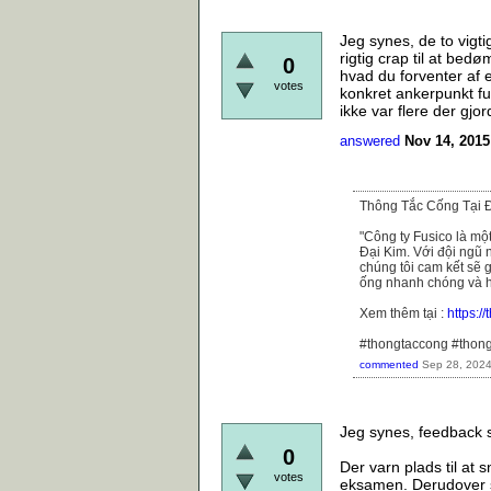
Jeg synes, de to vigtig
rigtig crap til at bed
0
hvad du forventer af
votes
konkret ankerpunkt fun
ikke var flere der gjo
answered
Nov 14, 2015
Thông Tắc Cống Tại 
"Công ty Fusico là mộ
Đại Kim. Với đội ngũ n
chúng tôi cam kết sẽ 
ống nhanh chóng và h
Xem thêm tại :
https:
#thongtaccong #thon
commented
Sep 28, 202
Jeg synes, feedback s
0
Der varn plads til at
votes
eksamen. Derudover sy