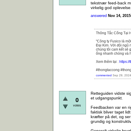
tekstnær feed-back med
virkelig god oplevelse
answered
Nov 14, 2015
Thông Tắc Cống Tại 
"Công ty Fusico là mộ
Đại Kim. Với đội ngũ n
chúng tôi cam kết sẽ 
ống nhanh chóng và h
Xem thêm tại :
https:/
#thongtaccong #thon
commented
Sep 29, 202
Retteguiden vidste si
et udgangspunkt.
0
votes
Feedbacken var en rigt
faktisk bliver taget li
kræfter på det, og ser
grundig og konstruktiv
Generelt virkelig brugb