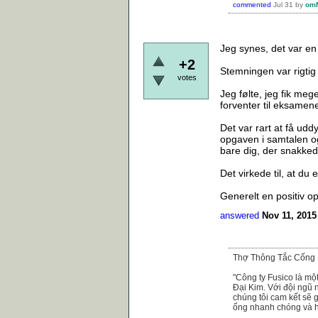
commented
Jul 31
by
om
Jeg synes, det var en 
+2
Stemningen var rigti
votes
Jeg følte, jeg fik meg
forventer til eksamen
Det var rart at få ud
opgaven i samtalen ogs
bare dig, der snakk
Det virkede til, at du
Generelt en positiv op
answered
Nov 11, 2015
Thợ Thông Tắc Cống
"Công ty Fusico là mộ
Đại Kim. Với đội ngũ n
chúng tôi cam kết sẽ 
ống nhanh chóng và h