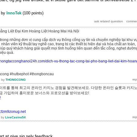
by
InnoTek
(
100
points)
ằng Liệt Đại Kim Hoàng Liệt Hoàng Mai Hà Nội
 trong những đơn vị cung cấp dịch vụ thông cống uy tín và chuyên nghiệp tại khu v
 nhân viên kỹ thuật tay nghề cao, trang bị các thiết bị hiện đại và hóa chất an toàn,
giúp quý khách hàng giải quyết mọi tình huống liên quan đến tắc cống, nghẹt đườn
iệu quả.
/thongtacconghanoi24h.com/dich-vu-thong-tac-cong-tai-pho-bang-liet-dai-kim-hoan
gcong #hutbephot #thongboncau
4
by
THONGCONG
이트를 통해 최고의 온라인 카지노 경험을 발견해보세요. 다양한 온라인 슬롯과 카지
지금 가입하여 흥미로운 보너스와 프로모션을 받아보세요!
2
8cfzm9zonug.net
by
LiveCasino54
rt at give sig selv feedback.