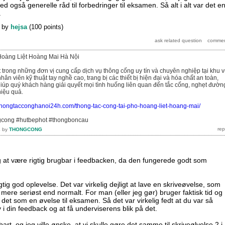
 også generelle råd til forbedringer til eksamen. Så alt i alt var det e
.
by
hejsa
(
100
points)
Hoàng Liệt Hoàng Mai Hà Nội
t trong những đơn vị cung cấp dịch vụ thông cống uy tín và chuyên nghiệp tại khu 
hân viên kỹ thuật tay nghề cao, trang bị các thiết bị hiện đại và hóa chất an toàn,
giúp quý khách hàng giải quyết mọi tình huống liên quan đến tắc cống, nghẹt đườn
iệu quả.
/thongtacconghanoi24h.com/thong-tac-cong-tai-pho-hoang-liet-hoang-mai/
gcong #hutbephot #thongboncau
4
by
THONGCONG
g at være rigtig brugbar i feedbacken, da den fungerede godt som
ig god oplevelse. Det var virkelig dejligt at lave en skriveøvelse, som
dt mere seriøst end normalt. For man (eller jeg gør) bruger faktisk tid og
 det som en øvelse til eksamen. Så det var virkelig fedt at du var så
 i din feedback og at få underviserens blik på det.
art, og jeg ville ønske, at vi skulle gøre det samme til skriveølvelse 2 i