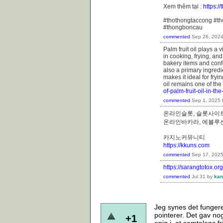
Xem thêm tại :
https:/
#thothongtaccong #t
#thongboncau
commented
Sep 26, 202
Palm fruit oil plays a v
in cooking, frying, and
bakery items and confe
also a primary ingred
makes it ideal for fryi
oil remains one of the
of-palm-fruit-oil-in-the
commented
Sep 1, 2025
온라인슬롯, 슬롯사이트
온라인바카라, 에볼
카지노커뮤니티
https://kkuns.com
commented
Sep 17, 202
https://sarangtotox.org
commented
Jul 31
by
kan
Jeg synes det funger
pointerer. Det gav no
+1
enig i, at samtalens 