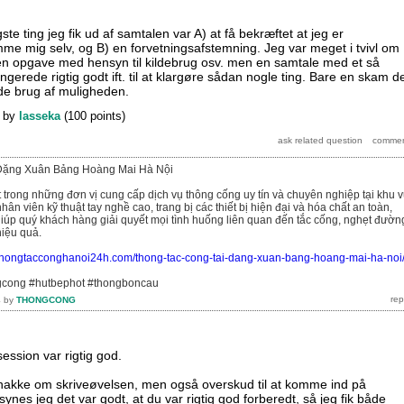
ste ting jeg fik ud af samtalen var A) at få bekræftet at jeg er
ømme mig selv, og B) en forvetningsafstemning. Jeg var meget i tvivl om
 en opgave med hensyn til kildebrug osv. men en samtale med et så
gerede rigtig godt ift. til at klargøre sådan nogle ting. Bare en skam d
rde brug af muligheden.
by
lasseka
(
100
points)
Đặng Xuân Bảng Hoàng Mai Hà Nội
t trong những đơn vị cung cấp dịch vụ thông cống uy tín và chuyên nghiệp tại khu 
hân viên kỹ thuật tay nghề cao, trang bị các thiết bị hiện đại và hóa chất an toàn,
giúp quý khách hàng giải quyết mọi tình huống liên quan đến tắc cống, nghẹt đườn
iệu quả.
//thongtacconghanoi24h.com/thong-tac-cong-tai-dang-xuan-bang-hoang-mai-ha-noi
gcong #hutbephot #thongboncau
4
by
THONGCONG
ession var rigtig god.
 snakke om skriveøvelsen, men også overskud til at komme ind på
nes jeg det var godt, at du var rigtig god forberedt, så jeg fik både