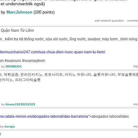
 et underviserblik også)
by
MarcJohnson
(
100
points)
 Quận Nam Từ Liêm
ện , kiểm tra hệ thống nước, sửa vòi nước, ống nước, lavabor, máy bơm , bình nóng
//diennuochanoi247.com/sua-chua-dien-nuoc-quan-nam-tu-liem/
ien #suanuoc #suamaybom
4
by
DIENNUOC
, 먹튀검증, 온라인카지노, 토토사이트, 카지노 커뮤니티, 슬롯커뮤니티, 무료슬롯체험
루션카지노, 프라그마틱슬롯
5
by
kkuns19239232323
www.catala-reinon.es/abogados-laboralistas-barcelona
">abogados laboralistas
by
kerigic
/