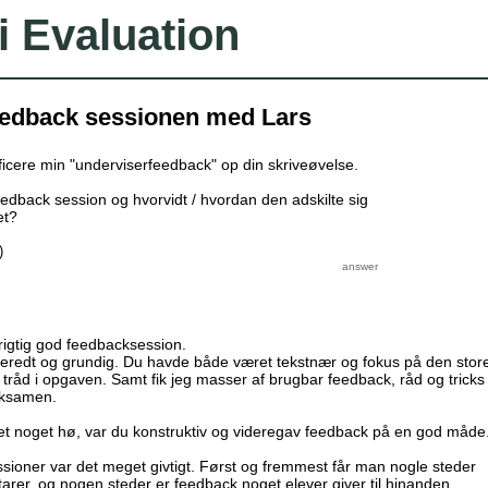
i Evaluation
eedback sessionen med Lars
ficere min "underviserfeedback" op din skriveøvelse.
edback session og hvorvidt / hvordan den adskilte sig
et?
)
rigtig god feedbacksession.
rberedt og grundig. Du havde både været tekstnær og fokus på den stor
åd i opgaven. Samt fik jeg masser af brugbar feedback, råd og tricks
eksamen.
et noget hø, var du konstruktiv og videregav feedback på en god måde
ssioner var det meget givtigt. Først og fremmest får man nogle steder
er, og nogen steder er feedback noget elever giver til hinanden