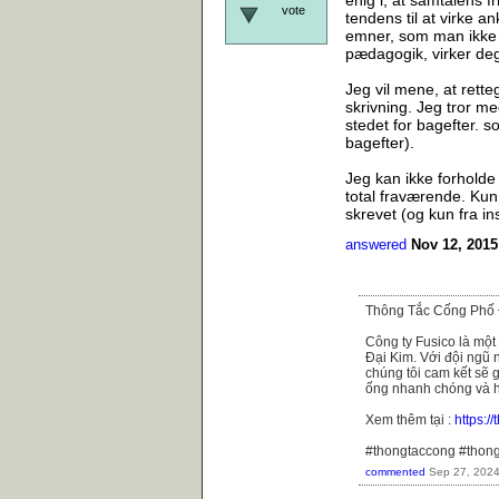
vote
tendens til at virke a
emner, som man ikke ha
pædagogik, virker de
Jeg vil mene, at rett
skrivning. Jeg tror me
stedet for bagefter. s
bagefter).
Jeg kan ikke forholde
total fraværende. Kun 
skrevet (og kun fra in
answered
Nov 12, 2015
Thông Tắc Cống Phố 
Công ty Fusico là một
Đại Kim. Với đội ngũ n
chúng tôi cam kết sẽ 
ống nhanh chóng và h
Xem thêm tại :
https:
#thongtaccong #thon
commented
Sep 27, 202