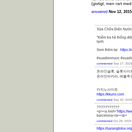
(givtigt, men rart med
answered
Nov 12, 2015
Sửa Chữa Điện Nước
"Kiểm tra hệ thống đi
lạnh
Xem thêm tại :
https:
#suadiennuoc #suad
commented
Sep 27, 202
온라인슬롯, 슬롯사이트
온라인바카라, 에볼
카지노사이트
https://kkuns.com
commented
Sep 30, 202
???????????
<p><a href="
https://
barcelona</a></p>
commented
Oct 29, 2025
https://sarangtotox.org