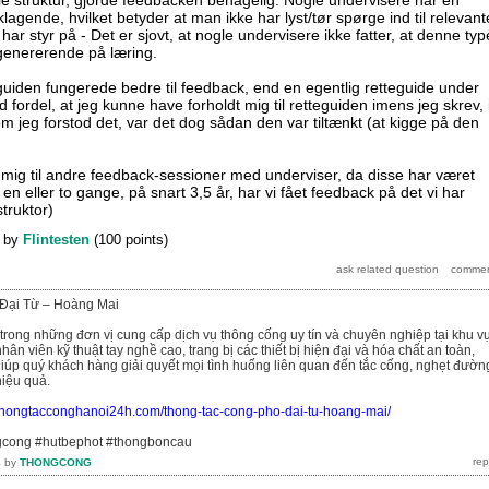
nklagende, hvilket betyder at man ikke har lyst/tør spørge ind til relevant
r styr på - Det er sjovt, at nogle undervisere ikke fatter, at denne typ
genererende på læring.
eguiden fungerede bedre til feedback, end en egentlig retteguide under
d fordel, at jeg kunne have forholdt mig til retteguiden imens jeg skrev, 
om jeg forstod det, var det dog sådan den var tiltænkt (at kigge på den
 mig til andre feedback-sessioner med underviser, da disse har været
en eller to gange, på snart 3,5 år, har vi fået feedback på det vi har
struktor)
by
Flintesten
(
100
points)
Đại Từ – Hoàng Mai
 trong những đơn vị cung cấp dịch vụ thông cống uy tín và chuyên nghiệp tại khu v
hân viên kỹ thuật tay nghề cao, trang bị các thiết bị hiện đại và hóa chất an toàn,
giúp quý khách hàng giải quyết mọi tình huống liên quan đến tắc cống, nghẹt đườn
iệu quả.
//thongtacconghanoi24h.com/thong-tac-cong-pho-dai-tu-hoang-mai/
gcong #hutbephot #thongboncau
4
by
THONGCONG