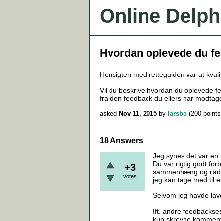
Online Delph
Hvordan oplevede du f
Hensigten med retteguiden var at kvali
Vil du beskrive hvordan du oplevede fe
fra den feedback du ellers har modtag
asked
Nov 11, 2015
by
larsbo
(
200
points
18 Answers
Jeg synes det var en 
Du var rigtig godt fo
+3
sammenhæng og rød tr
votes
jeg kan tage med til 
Selvom jeg havde lav
Ift. andre feedbackse
kun skrevne kommentar