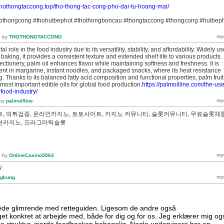
/thothongtaccong.top/tho-thong-tac-cong-pho-dai-tu-hoang-mai/
hothongcong #thohutbephot #thothongboncau #thongtaccong #thongcong #hutbep
4
by
THOTHONGTACCONG
ital role in the food industry due to its versatility, stability, and affordability. Widely u
 baking, it provides a consistent texture and extended shelf life to various products. 
ctionery, palm oil enhances flavor while maintaining softness and freshness. It is
ient in margarine, instant noodles, and packaged snacks, where its heat resistance
ng. Thanks to its balanced fatty acid composition and functional properties, palm fruit
 most important edible oils for global food production.
https://palmoilline.com/the-use
-food-industry/
by
palmoilline
, 먹튀검증, 온라인카지노, 토토사이트, 카지노 커뮤니티, 슬롯커뮤니티, 무료슬롯체험
루션카지노, 프라그마틱슬롯
5
by
OnlineCasino5064
/
gkung
ede glimrende med retteguiden. Ligesom de andre også
get konkret at arbejde med, både for dig og for os. Jeg erklærer mig og
frie struktur, gjorde feedbacken behagelig. Nogle undervisere har en