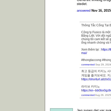
stedet.
answered
Nov 16, 2015
Thông Tắc Cống Tại B
Công ty Fusico là một
Bằng Liệt. Với đội ngũ
chúng tôi cam kết sẽ 
ống nhanh chóng và h
Xem thêm tại :
https:/
mai/
#thongtaccong #thon
commented
Sep 29, 202
최고 등급의 카지노 사
게임을 즐겨보세요. 
https://shorturl.at/zlsG
라이브 카지노
https://xn--bb0bo0gz
commented
Aug 26, 2025
Jeg synes det var svæ