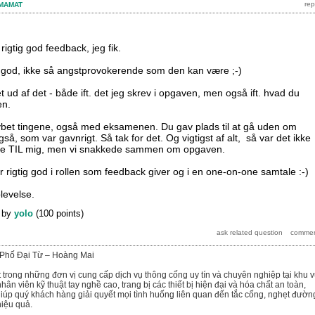
MAMAT
rigtig god feedback, jeg fik.
g god, ikke så angstprovokerende som den kan være ;-)
et ud af det - både ift. det jeg skrev i opgaven, men også ift. hvad du
en.
dybet tingene, også med eksamenen. Du gav plads til at gå uden om
å, som var gavnrigt. Så tak for det. Og vigtigst af alt, så var det ikke
ede TIL mig, men vi snakkede sammen om opgaven.
 er rigtig god i rollen som feedback giver og i en one-on-one samtale :-)
levelse.
by
yolo
(
100
points)
 Phố Đại Từ – Hoàng Mai
t trong những đơn vị cung cấp dịch vụ thông cống uy tín và chuyên nghiệp tại khu 
hân viên kỹ thuật tay nghề cao, trang bị các thiết bị hiện đại và hóa chất an toàn,
giúp quý khách hàng giải quyết mọi tình huống liên quan đến tắc cống, nghẹt đườn
iệu quả.