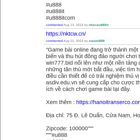
#u888
#u888it
#u888itcom
commented
Aug 13, 2024
by
nhacaiu888it
https://nktcw.cn/
commented
Aug 22, 2024
by
xiaomi888
"Game bài online đang trở thành một t
biến và thu hút đông đảo người chơi t
win777.bid nổi lên như một nền tảng 
những tân thủ mới bắt đầu, việc tìm h
điều cần thiết để có trải nghiệm thú vị
asdiv.edu.vn sẽ cung cấp cho cược th
ích về cách chơi game bài tại đây.
Xem thêm :
https://hanoitranserco.c
Địa chỉ: 75 Đ. Lê Duẩn, Cửa Nam, H
Zipcode: 100000"""
"""#u888