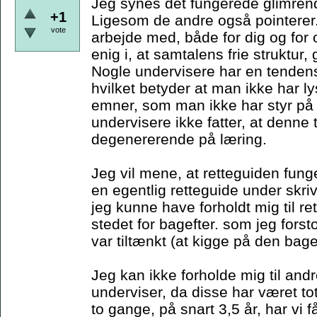
Jeg synes det fungerede glimren
+1
Ligesom de andre også pointerer.
vote
arbejde med, både for dig og for
enig i, at samtalens frie struktur
Nogle undervisere har en tendens 
hvilket betyder at man ikke har lys
emner, som man ikke har styr på -
undervisere ikke fatter, at denne
degenererende på læring.
Jeg vil mene, at retteguiden fung
en egentlig retteguide under skriv
jeg kunne have forholdt mig til re
stedet for bagefter. som jeg fors
var tiltænkt (at kigge på den bage
Jeg kan ikke forholde mig til an
underviser, da disse har været to
to gange, på snart 3,5 år, har vi 