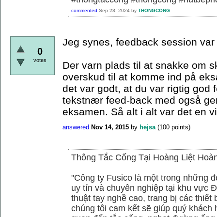
commented
Sep 28, 2024
by
THONGCONG
Jeg synes, feedback session var r
0
votes
Der varn plads til at snakke om 
overskud til at komme ind på ek
det var godt, at du var rigtig god 
tekstnær feed-back med også gener
eksamen. Så alt i alt var det en v
answered
Nov 14, 2015
by
hejsa
(
100
points)
Thông Tắc Cống Tại Hoàng Liệt Hoà
"Công ty Fusico là một trong những đ
uy tín và chuyên nghiệp tại khu vực Đ
thuật tay nghề cao, trang bị các thiết 
chúng tôi cam kết sẽ giúp quý khách h