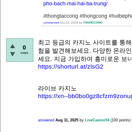
pho-bach-mai-hai-ba-trung/
#thongtaccong #thongcong #hutbeph
commented
Oct 22, 2024
by
THONGCONG
최고 등급의 카지노 사이트를 통해
0
험을 발견해보세요. 다양한 온라인
votes
세요. 지금 가입하여 흥미로운 보
https://shorturl.at/zlsG2
라이브 카지노
https://xn--bb0bo0gz8cfzm9zonu
answered
Aug 11, 2025
by
LiveCasino54
(
100
points)