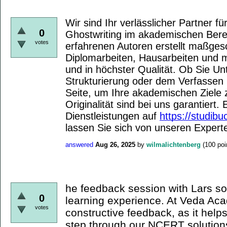
Wir sind Ihr verlässlicher Partner fü
0
Ghostwriting im akademischen Ber
votes
erfahrenen Autoren erstellt maßges
Diplomarbeiten, Hausarbeiten und m
und in höchster Qualität. Ob Sie Un
Strukturierung oder dem Verfassen 
Seite, um Ihre akademischen Ziele z
Originalität sind bei uns garantiert
Dienstleistungen auf
https://studibu
lassen Sie sich von unseren Expert
answered
Aug 26, 2025
by
wilmalichtenberg
(
100
poi
he feedback session with Lars so
0
learning experience. At Veda Ac
votes
constructive feedback, as it help
step through our NCERT solutio