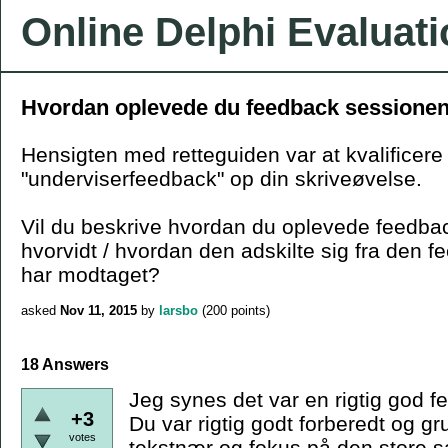
Online Delphi Evaluat
Hvordan oplevede du feedback sessione
Hensigten med retteguiden var at kvalificere
"underviserfeedback" op din skriveøvelse.
Vil du beskrive hvordan du oplevede feedba
hvorvidt / hvordan den adskilte sig fra den f
har modtaget?
asked
Nov 11, 2015
by
larsbo
(
200
points)
18 Answers
Jeg synes det var en rigtig god 
+3
Du var rigtig godt forberedt og 
votes
tekstnær og fokus på den store 