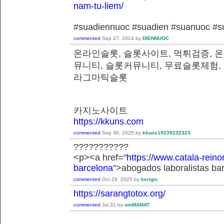
nam-tu-liem/
#suadiennuoc #suadien #suanuoc 
commented
Sep 27, 2024
by
DIENNUOC
온라인슬롯, 슬롯사이트, 먹튀검증, 
뮤니티, 슬롯커뮤니티, 무료슬롯체험,
라그마틱슬롯
카지노사이트
https://kkuns.com
commented
Sep 30, 2025
by
kkuns19239232323
???????????
<p><a href="
https://www.catala-reino
barcelona
">abogados laboralistas ba
commented
Oct 29, 2025
by
kerigic
https://sarangtotox.org/
commented
Jul 31
by
omMAMAT