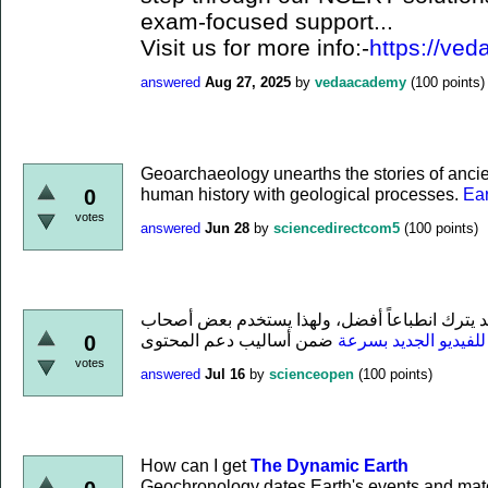
exam-focused support...
Visit us for more info:-
https://ved
answered
Aug 27, 2025
by
vedaacademy
(
100
points)
Geoarchaeology unearths the stories of ancient
human history with geological processes.
Ea
0
votes
answered
Jun 28
by
sciencedirectcom5
(
100
points)
د يترك انطباعاً أفضل، ولهذا يستخدم بعض أصحاب
لفيديو الجديد بسرعة
0
votes
answered
Jul 16
by
scienceopen
(
100
points)
How can I get
The Dynamic Earth
Geochronology dates Earth's events and mate