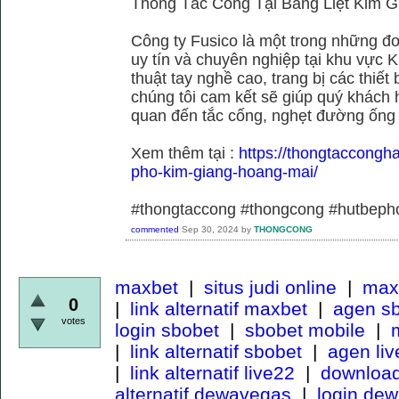
Thông Tắc Cống Tại Bằng Liệt Kim G
Công ty Fusico là một trong những đơ
uy tín và chuyên nghiệp tại khu vực 
thuật tay nghề cao, trang bị các thiết 
chúng tôi cam kết sẽ giúp quý khách h
quan đến tắc cống, nghẹt đường ống
Xem thêm tại :
https://thongtaccongh
pho-kim-giang-hoang-mai/
#thongtaccong #thongcong #hutbeph
commented
Sep 30, 2024
by
THONGCONG
maxbet
|
situs judi online
|
maxb
0
|
link alternatif maxbet
|
agen s
votes
login sbobet
|
sbobet mobile
|
m
|
link alternatif sbobet
|
agen li
|
link alternatif live22
|
download
alternatif dewavegas
|
login de