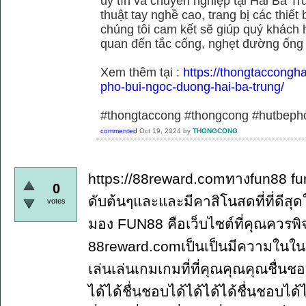
uy tín và chuyên nghiệp tại Hai Bà Tr
thuật tay nghề cao, trang bị các thiết 
chúng tôi cam kết sẽ giúp quý khách h
quan đến tắc cống, nghẹt đường ống
Xem thêm tại :
https://thongtaccongh
pho-bui-ngoc-duong-hai-ba-trung/
#thongtaccong #thongcong #hutbeph
commented
Oct 19, 2024
by
THONGCONG
https://88reward.comทางfun88 fun
0
ดับต้นๆและและมีคาสิโนสดที่ที่ดี
votes
มอง FUN88 คือเว็บไซต์ที่คุณควรพ
88reward.comเป็นเป็นมีความในใ
เล่นเล่นเกมเกมที่ที่คุณคุณคุณชื่นช
ได้ได้ชื่นชอบได้ได้ได้ได้ชื่นชอบได้ไ