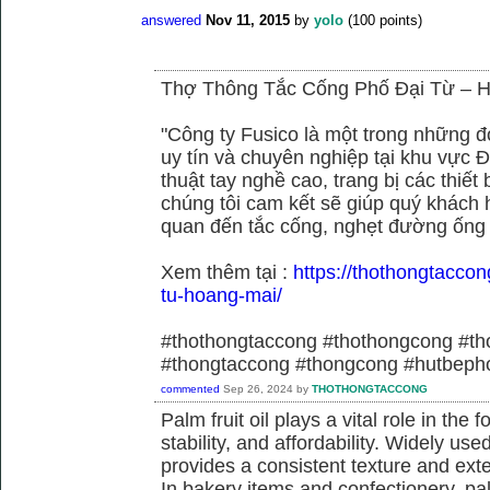
answered
Nov 11, 2015
by
yolo
(
100
points)
Thợ Thông Tắc Cống Phố Đại Từ –
"Công ty Fusico là một trong những đ
uy tín và chuyên nghiệp tại khu vực Đ
thuật tay nghề cao, trang bị các thiết 
chúng tôi cam kết sẽ giúp quý khách h
quan đến tắc cống, nghẹt đường ống
Xem thêm tại :
https://thothongtaccon
tu-hoang-mai/
#thothongtaccong #thothongcong #th
#thongtaccong #thongcong #hutbeph
commented
Sep 26, 2024
by
THOTHONGTACCONG
Palm fruit oil plays a vital role in the f
stability, and affordability. Widely use
provides a consistent texture and exte
In bakery items and confectionery, pa