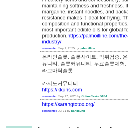
maintaining softness and freshness. It
margarine, instant noodles, and pack
resistance makes it ideal for frying. T
composition and functional properties,
most important edible oils for global f
production.
https://palmoilline.com/the-
industry/
commented
Sep 1, 2025
by
palmoilline
온라인슬롯, 슬롯사이트, 먹튀검증, 
뮤니티, 슬롯커뮤니티, 무료슬롯체험,
라그마틱슬롯
카지노커뮤니티
https://kkuns.com
commented
Sep 17, 2025
by
OnlineCasino5064
https://sarangtotox.org/
commented
Jul 31
by
kangkung