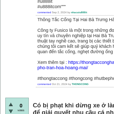
#u888it
#u888itcom"""
commented
Sep 2, 2024
by
nhacaiu888it
Thông Tắc Cống Tại Hai Bà Trưng Hà
Công ty Fusico là một trong những đơ
uy tín và chuyên nghiệp tại Hai Bà Tr
thuật tay nghề cao, trang bị các thiết 
chúng tôi cam kết sẽ giúp quý khách h
quan đến tắc cống, nghẹt đường ống
Xem thêm tại :
https://thongtaccongh
pho-tran-hoa-hoang-mai/
#thongtaccong #thongcong #hutbeph
commented
Oct 21, 2024
by
THONGCONG
Có bị phạt khi dừng xe ở là
0
votes
để giải quyết nhu cầu cá n