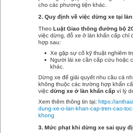
cho các phương tiện khác.
2. Quy định về việc dừng xe tại là
Theo
Luật Giao thông đường bộ 2
việc dừng, đỗ xe ở làn khẩn cấp chỉ
hợp sau:
Xe gặp sự cố kỹ thuật nghiêm tr
Người lái xe cần cấp cứu hoặc 
khác.
Dừng xe để giải quyết nhu cầu cá nh
không thuộc các trường hợp khẩn c
việc
dừng xe ở làn khẩn cấp
vì lý d
Xem thêm thông tin tại:
https://antha
dung-xe-o-lan-khan-cap-tren-cao-toc
khong
3. Mức phạt khi dừng xe sai quy đị