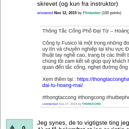
skrevet (og kun fra instruktor)
answered
Nov 12, 2015
by
Flintesten
(
100
points)
Thông Tắc Cống Phố Đại Từ – Hoàn
Công ty Fusico là một trong những đơ
uy tín và chuyên nghiệp tại khu vực Đ
thuật tay nghề cao, trang bị các thiết 
chúng tôi cam kết sẽ giúp quý khách h
quan đến tắc cống, nghẹt đường ống
Xem thêm tại :
https://thongtaccongh
dai-tu-hoang-mai/
#thongtaccong #thongcong #hutbeph
commented
Sep 27, 2024
by
THONGCONG
Jeg synes, de to vigtigste ting je
0