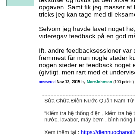
opgaven. Samt fik jeg masser af 
tricks jeg kan tage med til eksam
Selvom jeg havde lavet noget hø,
videregav feedback på en god m
Ift. andre feedbacksessioner var 
fremmest får man nogle steder k
nogen steder er feedback noget el
(givtigt, men rart med et undervis
answered
Nov 12, 2015
by
MarcJohnson
(
100
points)
Sửa Chữa Điện Nước Quận Nam Từ
"Kiểm tra hệ thống điện , kiểm tra h
nước, lavabor, máy bơm , bình nóng 
Xem thêm tại :
https://diennuochano