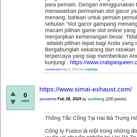
para pemain. Dengan menggunakan t
menawarkan permainan slot gacor yan
menang, bahkan untuk pemain pemula
sebutan "slot gacor gampang menang"
macam pilihan game slot online yang t
menjanjikan kemenangan besar. Tidak
adalah pilihan tepat bagi Anda yang 
Bergabunglah sekarang dan rasakan se
terpercaya yang siap memberikan An
kunjungi :
https://www.crabpiequeen.
commented
Mar 8, 2025
by
eightdigi
https://www.simai-exhaust.com/
0
answered
Feb 28, 2024
by
xunheng
(
100
points)
votes
Thông Tắc Cống Tại Hai Bà Trưng Hà
Công ty Fusico là một trong những đơ