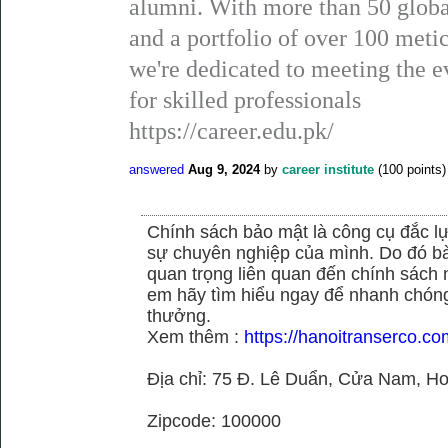
alumni. With more than 50 global
and a portfolio of over 100 metic
we're dedicated to meeting the 
for skilled professionals
https://career.edu.pk/
answered
Aug 9, 2024
by
career institute
(
100
points)
Chính sách bảo mật là công cụ đắc 
sự chuyên nghiệp của mình. Do đó bài 
quan trọng liên quan đến chính sách
em hãy tìm hiểu ngay để nhanh chóng 
thưởng.
Xem thêm :
https://hanoitranserco.c
Địa chỉ: 75 Đ. Lê Duẩn, Cửa Nam, H
Zipcode: 100000