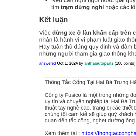
Nếu cần nghỉ ngơi hoặc giải quy
tìm
trạm dừng nghỉ
hoặc các lối
Kết luận
Việc
dừng xe ở làn khẩn cấp trên c
nhân là hành vi vi phạm luật giao thô
Hãy tuân thủ đúng quy định và đảm 
những người tham gia giao thông kh
answered
Oct 1, 2024
by
anthaiautoparts
(
100
points)
Thông Tắc Cống Tại Hai Bà Trưng Hà
Công ty Fusico là một trong những đơ
uy tín và chuyên nghiệp tại Hai Bà Tr
thuật tay nghề cao, trang bị các thiết 
chúng tôi cam kết sẽ giúp quý khách h
quan đến tắc cống, nghẹt đường ống
Xem thêm tại :
https://thongtaccongh