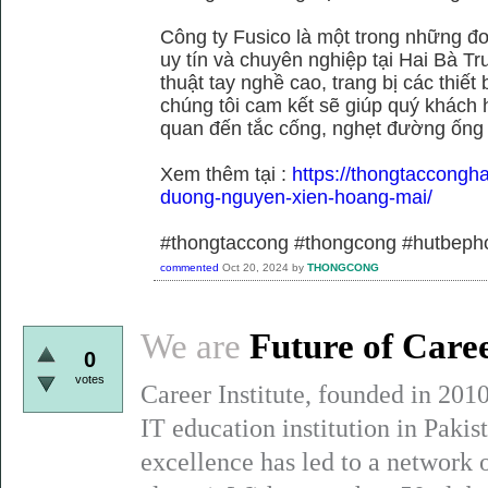
Công ty Fusico là một trong những đơ
uy tín và chuyên nghiệp tại Hai Bà Tr
thuật tay nghề cao, trang bị các thiết 
chúng tôi cam kết sẽ giúp quý khách h
quan đến tắc cống, nghẹt đường ống
Xem thêm tại :
https://thongtaccongh
duong-nguyen-xien-hoang-mai/
#thongtaccong #thongcong #hutbeph
commented
Oct 20, 2024
by
THONGCONG
We are
Future of Care
0
votes
Career Institute, founded in 201
IT education institution in Paki
excellence has led to a network 