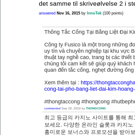
det samme til skriveølvelse 2 i st
answered
Nov 16, 2015
by
InnoTek
(
100
points)
Thông Tắc Cống Tại Bằng Liệt Đại K
Công ty Fusico là một trong những đơ
uy tín và chuyên nghiệp tại khu vực B
thuật tay nghề cao, trang bị các thiết 
chúng tôi cam kết sẽ giúp quý khách h
quan đến tắc cống, nghẹt đường ống
Xem thêm tại :
https://thongtaccongh
cong-tai-pho-bang-liet-dai-kim-hoang
#thongtaccong #thongcong #hutbeph
commented
Sep 29, 2024
by
THONGCONG
최고 등급의 카지노 사이트를 통해 최
보세요. 다양한 온라인 슬롯과 카지노
흥미로운 보너스와 프로모션을 