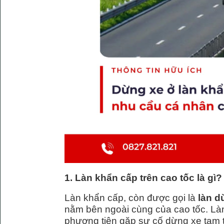
1. Làn khẩn cấp trên cao tốc là gì?
Làn khẩn cấp, còn được gọi là
làn d
nằm bên ngoài cùng của cao tốc. Làn
phương tiện gặp sự cố dừng xe tạm 