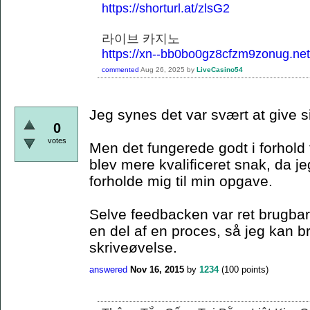
https://shorturl.at/zlsG2
라이브 카지노
https://xn--bb0bo0gz8cfzm9zonug.net
commented
Aug 26, 2025
by
LiveCasino54
Jeg synes det var svært at give s
0
votes
Men det fungerede godt i forhold 
blev mere kvalificeret snak, da je
forholde mig til min opgave.
Selve feedbacken var ret brugbar,
en del af en proces, så jeg kan 
skriveøvelse.
answered
Nov 16, 2015
by
1234
(
100
points)