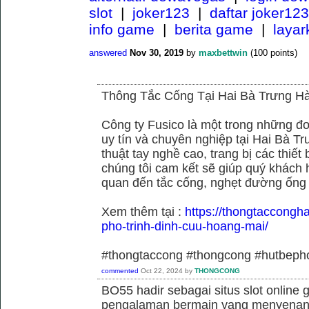
slot
|
joker123
|
daftar joker123
info game
|
berita game
|
laya
answered
Nov 30, 2019
by
maxbettwin
(
100
points)
Thông Tắc Cống Tại Hai Bà Trưng Hà
Công ty Fusico là một trong những đơ
uy tín và chuyên nghiệp tại Hai Bà Tr
thuật tay nghề cao, trang bị các thiết 
chúng tôi cam kết sẽ giúp quý khách h
quan đến tắc cống, nghẹt đường ống
Xem thêm tại :
https://thongtaccongh
pho-trinh-dinh-cuu-hoang-mai/
#thongtaccong #thongcong #hutbeph
commented
Oct 22, 2024
by
THONGCONG
BO55 hadir sebagai situs slot online
pengalaman bermain yang menyenan