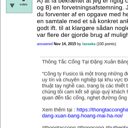
A) at få bekræftet at jeg er rigtig
votes
og B) en forvetningsafstemning. 
du forventer af en opgave med he
en samtale med et så konkret ank
godt ift. til at klargøre sådan no
var flere der gjorde brug af muli
answered
Nov 14, 2015
by
lasseka
(
100
points)
Thông Tắc Cống Tại Đặng Xuân Bản
"Công ty Fusico là một trong những đ
uy tín và chuyên nghiệp tại khu vực Đ
thuật tay nghề cao, trang bị các thiết 
chúng tôi cam kết sẽ giúp quý khách h
quan đến tắc cống, nghẹt đường ống
Xem thêm tại :
https://thongtaccongh
dang-xuan-bang-hoang-mai-ha-noi/
#thongtaccong #thongcong #hutbeph