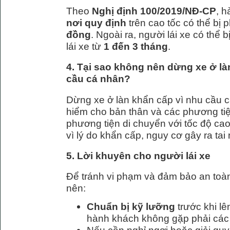
Theo
Nghị định 100/2019/NĐ-CP
, h
nơi quy định
trên cao tốc có thể bị 
đồng
. Ngoài ra, người lái xe có thể
lái xe từ
1 đến 3 tháng
.
4. Tại sao không nên dừng xe ở là
cầu cá nhân?
Dừng xe ở làn khẩn cấp vì nhu cầu c
hiểm cho bản thân và các phương tiệ
phương tiện di chuyển với tốc độ cao
vì lý do khẩn cấp, nguy cơ gây ra tai n
5. Lời khuyên cho người lái xe
Để tránh vi phạm và đảm bảo an toàn 
nên:
Chuẩn bị kỹ lưỡng
trước khi l
hành khách không gặp phải các 