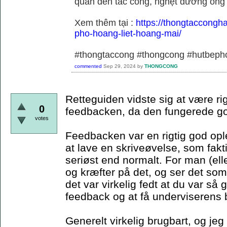
quan đến tắc cống, nghẹt đường ống
Xem thêm tại :
https://thongtaccongh
pho-hoang-liet-hoang-mai/
#thongtaccong #thongcong #hutbeph
commented
Sep 29, 2024
by
THONGCONG
Retteguiden vidste sig at være rig
0
feedbacken, da den fungerede g
votes
Feedbacken var en rigtig god oplev
at lave en skriveøvelse, som fakti
seriøst end normalt. For man (elle
og kræfter på det, og ser det so
det var virkelig fedt at du var så 
feedback og at få underviserens b
Generelt virkelig brugbart, og jeg 