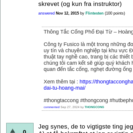
skrevet (og kun fra instruktor)
answered
Nov 12, 2015
by
Flintesten
(
100
points)
Thông Tắc Cống Phố Đại Từ – Hoàn
Công ty Fusico là một trong những đơ
uy tín và chuyên nghiệp tại khu vực Đ
thuật tay nghề cao, trang bị các thiết 
chúng tôi cam kết sẽ giúp quý khách h
quan đến tắc cống, nghẹt đường ống
Xem thêm tại :
https://thongtaccongh
dai-tu-hoang-mai/
#thongtaccong #thongcong #hutbeph
commented
Sep 27, 2024
by
THONGCONG
Jeg synes, de to vigtigste ting je
0