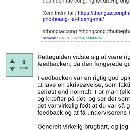
quan đến tắc cống, nghẹt đường ống
Xem thêm tại :
https://thongtaccongh
pho-hoang-liet-hoang-mai/
#thongtaccong #thongcong #hutbeph
commented
Sep 29, 2024
by
THONGCONG
Retteguiden vidste sig at være rig
0
feedbacken, da den fungerede g
votes
Feedbacken var en rigtig god oplev
at lave en skriveøvelse, som fakti
seriøst end normalt. For man (elle
og kræfter på det, og ser det so
det var virkelig fedt at du var så 
feedback og at få underviserens b
Generelt virkelig brugbart, og jeg 