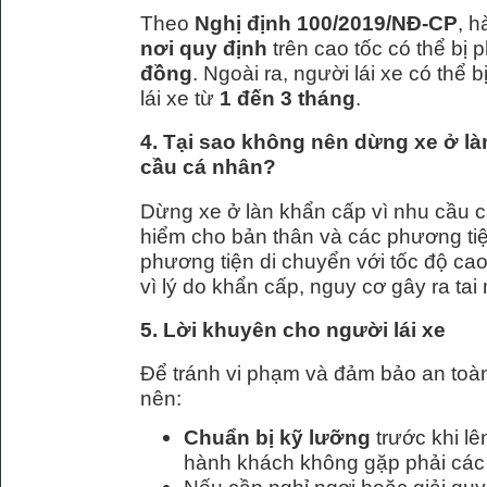
Theo
Nghị định 100/2019/NĐ-CP
, h
nơi quy định
trên cao tốc có thể bị 
đồng
. Ngoài ra, người lái xe có thể
lái xe từ
1 đến 3 tháng
.
4. Tại sao không nên dừng xe ở là
cầu cá nhân?
Dừng xe ở làn khẩn cấp vì nhu cầu c
hiểm cho bản thân và các phương tiệ
phương tiện di chuyển với tốc độ cao
vì lý do khẩn cấp, nguy cơ gây ra tai n
5. Lời khuyên cho người lái xe
Để tránh vi phạm và đảm bảo an toàn 
nên:
Chuẩn bị kỹ lưỡng
trước khi l
hành khách không gặp phải các 