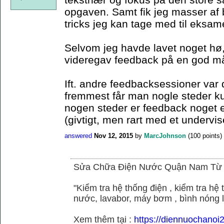
opgaven. Samt fik jeg masser af 
tricks jeg kan tage med til eksam
Selvom jeg havde lavet noget hø,
videregav feedback på en god m
Ift. andre feedbacksessioner var 
fremmest får man nogle steder k
nogen steder er feedback noget el
(givtigt, men rart med et undervis
answered
Nov 12, 2015
by
MarcJohnson
(
100
points)
Sửa Chữa Điện Nước Quận Nam Từ
"Kiểm tra hệ thống điện , kiểm tra h
nước, lavabor, máy bơm , bình nóng 
Xem thêm tại :
https://diennuochano