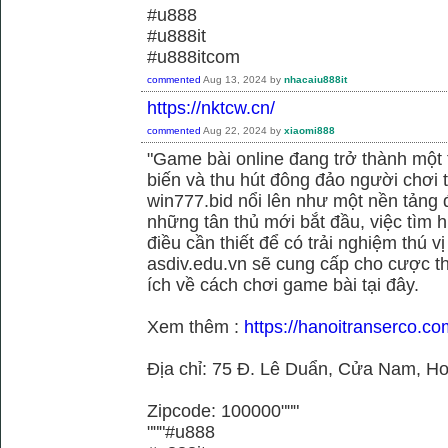
#u888
#u888it
#u888itcom
commented
Aug 13, 2024
by
nhacaiu888it
https://nktcw.cn/
commented
Aug 22, 2024
by
xiaomi888
"Game bài online đang trở thành một t
biến và thu hút đông đảo người chơi t
win777.bid nổi lên như một nền tảng 
những tân thủ mới bắt đầu, việc tìm h
điều cần thiết để có trải nghiệm thú vị
asdiv.edu.vn sẽ cung cấp cho cược th
ích về cách chơi game bài tại đây.
Xem thêm :
https://hanoitranserco.c
Địa chỉ: 75 Đ. Lê Duẩn, Cửa Nam, H
Zipcode: 100000"""
"""#u888