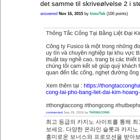
det samme til skriveølvelse 2 i st
answered
Nov 16, 2015
by
InnoTek
(
100
points)
Thông Tắc Cống Tại Bằng Liệt Đại K
Công ty Fusico là một trong những đơ
uy tín và chuyên nghiệp tại khu vực B
thuật tay nghề cao, trang bị các thiết 
chúng tôi cam kết sẽ giúp quý khách h
quan đến tắc cống, nghẹt đường ống
Xem thêm tại :
https://thongtaccongh
cong-tai-pho-bang-liet-dai-kim-hoang
#thongtaccong #thongcong #hutbeph
commented
Sep 29, 2024
by
THONGCONG
최고 등급의 카지노 사이트를 통해 최
보세요. 다양한 온라인 슬롯과 카지노
흥미로운 보너스와 프로모션을 