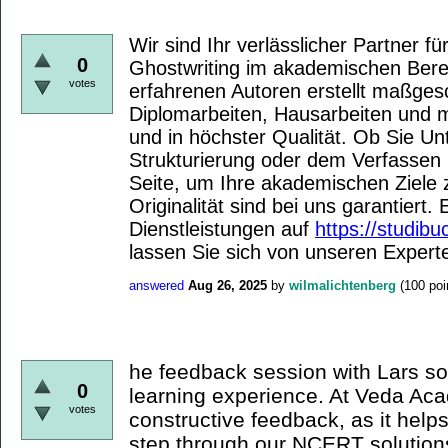
Wir sind Ihr verlässlicher Partner fü
0
Ghostwriting im akademischen Ber
votes
erfahrenen Autoren erstellt maßges
Diplomarbeiten, Hausarbeiten und m
und in höchster Qualität. Ob Sie Un
Strukturierung oder dem Verfassen 
Seite, um Ihre akademischen Ziele z
Originalität sind bei uns garantiert
Dienstleistungen auf
https://studibu
lassen Sie sich von unseren Expert
answered
Aug 26, 2025
by
wilmalichtenberg
(
100
poi
he feedback session with Lars so
0
learning experience. At Veda Ac
votes
constructive feedback, as it help
step through our NCERT solutio