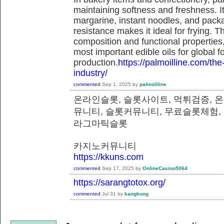
maintaining softness and freshness. It
margarine, instant noodles, and pack
resistance makes it ideal for frying. T
composition and functional properties,
most important edible oils for global f
production.
https://palmoilline.com/the-
industry/
commented
Sep 1, 2025
by
palmoilline
온라인슬롯, 슬롯사이트, 먹튀검증, 
뮤니티, 슬롯커뮤니티, 무료슬롯체험,
라그마틱슬롯
카지노커뮤니티
https://kkuns.com
commented
Sep 17, 2025
by
OnlineCasino5064
https://sarangtotox.org/
commented
Jul 31
by
kangkung