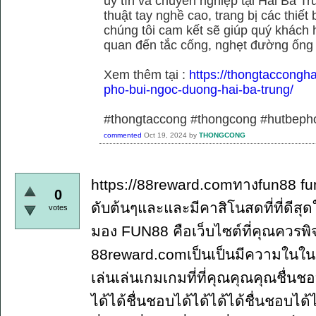
uy tín và chuyên nghiệp tại Hai Bà Tr
thuật tay nghề cao, trang bị các thiết 
chúng tôi cam kết sẽ giúp quý khách h
quan đến tắc cống, nghẹt đường ống
Xem thêm tại :
https://thongtaccongh
pho-bui-ngoc-duong-hai-ba-trung/
#thongtaccong #thongcong #hutbeph
commented
Oct 19, 2024
by
THONGCONG
https://88reward.comทางfun88 fun
0
ดับต้นๆและและมีคาสิโนสดที่ที่ดี
votes
มอง FUN88 คือเว็บไซต์ที่คุณควรพ
88reward.comเป็นเป็นมีความในใ
เล่นเล่นเกมเกมที่ที่คุณคุณคุณชื่นช
ได้ได้ชื่นชอบได้ได้ได้ได้ชื่นชอบได้ไ