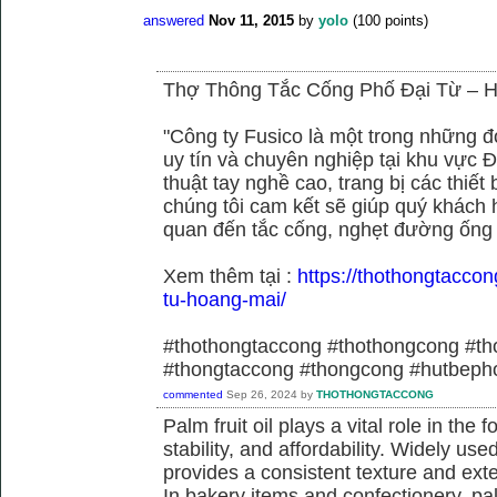
answered
Nov 11, 2015
by
yolo
(
100
points)
Thợ Thông Tắc Cống Phố Đại Từ –
"Công ty Fusico là một trong những đ
uy tín và chuyên nghiệp tại khu vực Đ
thuật tay nghề cao, trang bị các thiết 
chúng tôi cam kết sẽ giúp quý khách h
quan đến tắc cống, nghẹt đường ống
Xem thêm tại :
https://thothongtaccon
tu-hoang-mai/
#thothongtaccong #thothongcong #th
#thongtaccong #thongcong #hutbeph
commented
Sep 26, 2024
by
THOTHONGTACCONG
Palm fruit oil plays a vital role in the f
stability, and affordability. Widely use
provides a consistent texture and exte
In bakery items and confectionery, pa