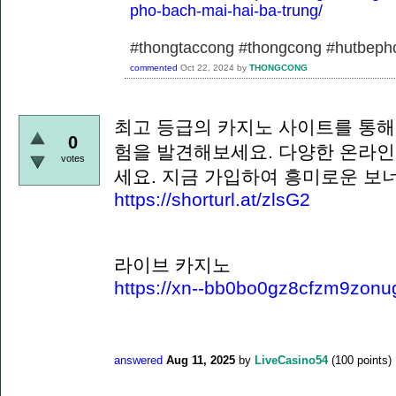
pho-bach-mai-hai-ba-trung/
#thongtaccong #thongcong #hutbeph
commented
Oct 22, 2024
by
THONGCONG
최고 등급의 카지노 사이트를 통해
0
험을 발견해보세요. 다양한 온라인
votes
세요. 지금 가입하여 흥미로운 보
https://shorturl.at/zlsG2
라이브 카지노
https://xn--bb0bo0gz8cfzm9zonu
answered
Aug 11, 2025
by
LiveCasino54
(
100
points)