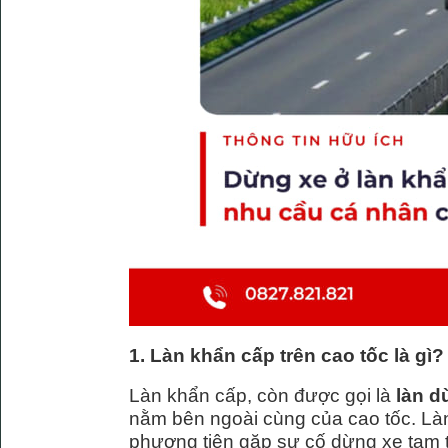
1. Làn khẩn cấp trên cao tốc là gì?
Làn khẩn cấp, còn được gọi là
làn d
nằm bên ngoài cùng của cao tốc. Làn
phương tiện gặp sự cố dừng xe tạm 