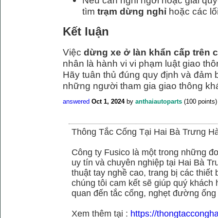
Nếu cần nghỉ ngơi hoặc giải quy
tìm
trạm dừng nghỉ
hoặc các lối
Kết luận
Việc
dừng xe ở làn khẩn cấp trên c
nhân là hành vi vi phạm luật giao thô
Hãy tuân thủ đúng quy định và đảm 
những người tham gia giao thông kh
answered
Oct 1, 2024
by
anthaiautoparts
(
100
points)
Thông Tắc Cống Tại Hai Bà Trưng Hà
Công ty Fusico là một trong những đơ
uy tín và chuyên nghiệp tại Hai Bà Tr
thuật tay nghề cao, trang bị các thiết 
chúng tôi cam kết sẽ giúp quý khách h
quan đến tắc cống, nghẹt đường ống
Xem thêm tại :
https://thongtaccongh