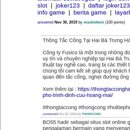
slot
|
joker123
|
daftar joker123
info game
|
berita game
|
laya
answered
Nov 30, 2019
by
maxbettwin
(
100
points)
Thông Tắc Cống Tại Hai Bà Trưng Hà
Công ty Fusico là một trong những đơ
uy tín và chuyên nghiệp tại Hai Bà Tr
thuật tay nghề cao, trang bị các thiết 
chúng tôi cam kết sẽ giúp quý khách h
quan đến tắc cống, nghẹt đường ống
Xem thêm tại :
https://thongtaccongh
pho-trinh-dinh-cuu-hoang-mai/
#thongtaccong #thongcong #hutbeph
commented
Oct 22, 2024
by
THONGCONG
BO55 hadir sebagai situs slot online
pengalaman bermain yang menyenan