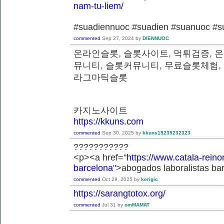
nam-tu-liem/
#suadiennuoc #suadien #suanuoc 
commented
Sep 27, 2024
by
DIENNUOC
온라인슬롯, 슬롯사이트, 먹튀검증, 
뮤니티, 슬롯커뮤니티, 무료슬롯체험,
라그마틱슬롯
카지노사이트
https://kkuns.com
commented
Sep 30, 2025
by
kkuns19239232323
???????????
<p><a href="
https://www.catala-reino
barcelona
">abogados laboralistas ba
commented
Oct 29, 2025
by
kerigic
https://sarangtotox.org/
commented
Jul 31
by
omMAMAT