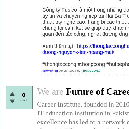
Công ty Fusico là một trong những đơ
uy tín và chuyên nghiệp tại Hai Bà Tr
thuật tay nghề cao, trang bị các thiết 
chúng tôi cam kết sẽ giúp quý khách h
quan đến tắc cống, nghẹt đường ống
Xem thêm tại :
https://thongtaccongh
duong-nguyen-xien-hoang-mai/
#thongtaccong #thongcong #hutbeph
commented
Oct 20, 2024
by
THONGCONG
We are
Future of Care
0
votes
Career Institute, founded in 201
IT education institution in Paki
excellence has led to a network 