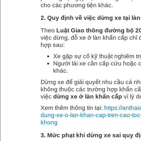
cho các phương tiện khác.
2. Quy định về việc dừng xe tại là
Theo
Luật Giao thông đường bộ 2
việc dừng, đỗ xe ở làn khẩn cấp chỉ
hợp sau:
Xe gặp sự cố kỹ thuật nghiêm tr
Người lái xe cần cấp cứu hoặc 
khác.
Dừng xe để giải quyết nhu cầu cá nh
không thuộc các trường hợp khẩn c
việc
dừng xe ở làn khẩn cấp
vì lý d
Xem thêm thông tin tại:
https://antha
dung-xe-o-lan-khan-cap-tren-cao-toc
khong
3. Mức phạt khi dừng xe sai quy đị