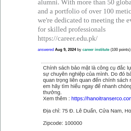
alumni. With more than 50 global
and a portfolio of over 100 metic
we're dedicated to meeting the 
for skilled professionals
https://career.edu.pk/
answered
Aug 9, 2024
by
career institute
(
100
points)
Chính sách bảo mật là công cụ đắc 
sự chuyên nghiệp của mình. Do đó bài 
quan trọng liên quan đến chính sách
em hãy tìm hiểu ngay để nhanh chóng 
thưởng.
Xem thêm :
https://hanoitranserco.c
Địa chỉ: 75 Đ. Lê Duẩn, Cửa Nam, H
Zipcode: 100000