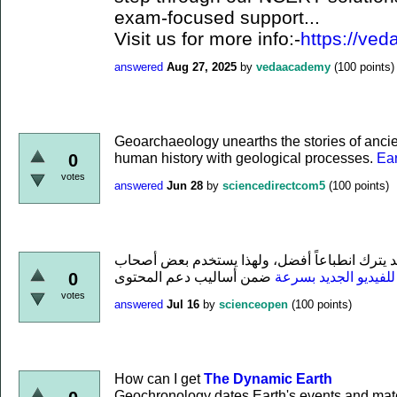
exam-focused support...
Visit us for more info:-
https://ved
answered
Aug 27, 2025
by
vedaacademy
(
100
points)
Geoarchaeology unearths the stories of ancient
human history with geological processes.
Ea
0
votes
answered
Jun 28
by
sciencedirectcom5
(
100
points)
د يترك انطباعاً أفضل، ولهذا يستخدم بعض أصحاب
لفيديو الجديد بسرعة
0
votes
answered
Jul 16
by
scienceopen
(
100
points)
How can I get
The Dynamic Earth
Geochronology dates Earth's events and mate