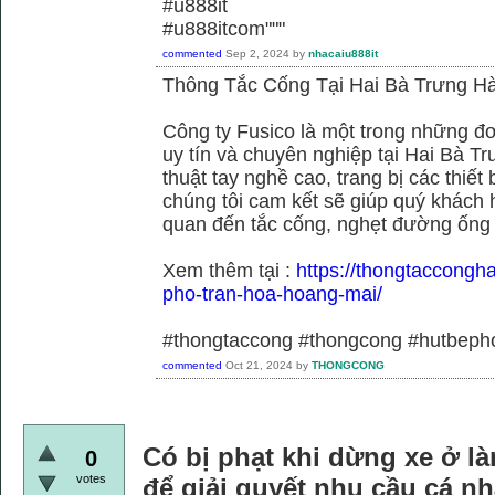
#u888it
#u888itcom"""
commented
Sep 2, 2024
by
nhacaiu888it
Thông Tắc Cống Tại Hai Bà Trưng Hà
Công ty Fusico là một trong những đơ
uy tín và chuyên nghiệp tại Hai Bà Tr
thuật tay nghề cao, trang bị các thiết 
chúng tôi cam kết sẽ giúp quý khách h
quan đến tắc cống, nghẹt đường ống
Xem thêm tại :
https://thongtaccongh
pho-tran-hoa-hoang-mai/
#thongtaccong #thongcong #hutbeph
commented
Oct 21, 2024
by
THONGCONG
Có bị phạt khi dừng xe ở là
0
votes
để giải quyết nhu cầu cá n