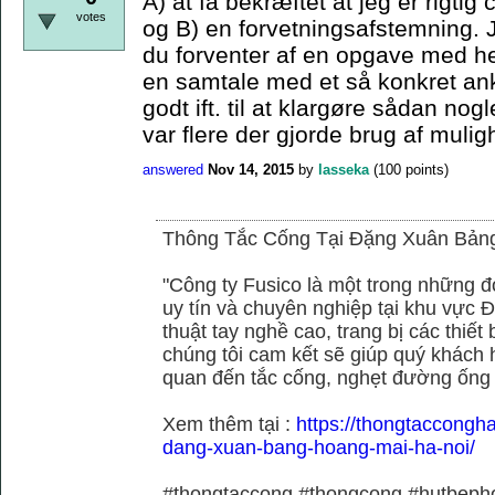
A) at få bekræftet at jeg er rigtig
votes
og B) en forvetningsafstemning. 
du forventer af en opgave med he
en samtale med et så konkret ank
godt ift. til at klargøre sådan no
var flere der gjorde brug af muli
answered
Nov 14, 2015
by
lasseka
(
100
points)
Thông Tắc Cống Tại Đặng Xuân Bản
"Công ty Fusico là một trong những đ
uy tín và chuyên nghiệp tại khu vực Đ
thuật tay nghề cao, trang bị các thiết 
chúng tôi cam kết sẽ giúp quý khách h
quan đến tắc cống, nghẹt đường ống
Xem thêm tại :
https://thongtaccongh
dang-xuan-bang-hoang-mai-ha-noi/
#thongtaccong #thongcong #hutbeph