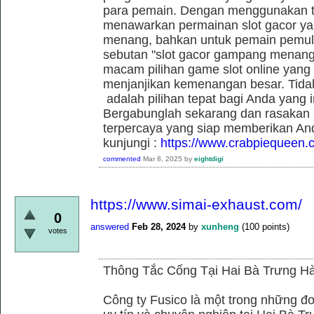
para pemain. Dengan menggunakan t
menawarkan permainan slot gacor yan
menang, bahkan untuk pemain pemula
sebutan "slot gacor gampang menang"
macam pilihan game slot online yang t
menjanjikan kemenangan besar. Tidak
adalah pilihan tepat bagi Anda yang 
Bergabunglah sekarang dan rasakan se
terpercaya yang siap memberikan An
kunjungi :
https://www.crabpiequeen.
commented
Mar 8, 2025
by
eightdigi
https://www.simai-exhaust.com/
0
answered
Feb 28, 2024
by
xunheng
(
100
points)
votes
Thông Tắc Cống Tại Hai Bà Trưng Hà
Công ty Fusico là một trong những đơ