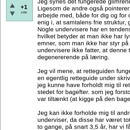
Jeg synes det fungerede glimren
+1
Ligesom de andre også pointerer.
vote
arbejde med, både for dig og for
enig i, at samtalens frie struktur
Nogle undervisere har en tendens 
hvilket betyder at man ikke har lys
emner, som man ikke har styr på -
undervisere ikke fatter, at denne
degenererende på læring.
Jeg vil mene, at retteguiden fung
en egentlig retteguide under skriv
jeg kunne have forholdt mig til re
stedet for bagefter. som jeg fors
var tiltænkt (at kigge på den bage
Jeg kan ikke forholde mig til an
underviser, da disse har været to
to gange, på snart 3,5 år, har vi 