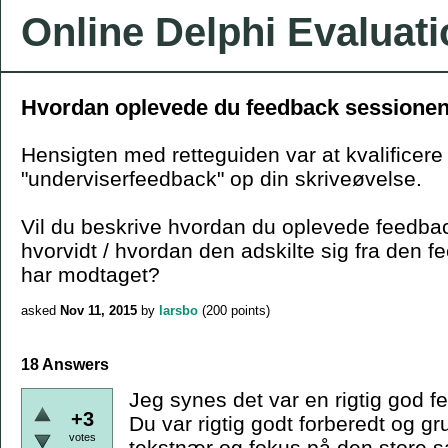
Online Delphi Evaluat
Hvordan oplevede du feedback sessione
Hensigten med retteguiden var at kvalificere
"underviserfeedback" op din skriveøvelse.
Vil du beskrive hvordan du oplevede feedba
hvorvidt / hvordan den adskilte sig fra den f
har modtaget?
asked
Nov 11, 2015
by
larsbo
(
200
points)
18 Answers
Jeg synes det var en rigtig god 
+3
Du var rigtig godt forberedt og 
votes
tekstnær og fokus på den store 