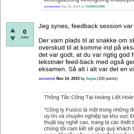
commented
Sep 28, 2024
by
THONGCONG
Jeg synes, feedback session var r
0
votes
Der varn plads til at snakke om 
overskud til at komme ind på ek
det var godt, at du var rigtig god 
tekstnær feed-back med også gener
eksamen. Så alt i alt var det en v
answered
Nov 14, 2015
by
hejsa
(
100
points)
Thông Tắc Cống Tại Hoàng Liệt Hoà
"Công ty Fusico là một trong những đ
uy tín và chuyên nghiệp tại khu vực Đ
thuật tay nghề cao, trang bị các thiết 
chúng tôi cam kết sẽ giúp quý khách h