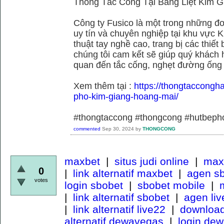
Thông Tắc Cống Tại Bằng Liệt Kim G
Công ty Fusico là một trong những đơ
uy tín và chuyên nghiệp tại khu vực 
thuật tay nghề cao, trang bị các thiết 
chúng tôi cam kết sẽ giúp quý khách h
quan đến tắc cống, nghẹt đường ống
Xem thêm tại :
https://thongtaccongh
pho-kim-giang-hoang-mai/
#thongtaccong #thongcong #hutbeph
commented
Sep 30, 2024
by
THONGCONG
maxbet
|
situs judi online
|
maxb
0
|
link alternatif maxbet
|
agen s
votes
login sbobet
|
sbobet mobile
|
m
|
link alternatif sbobet
|
agen li
|
link alternatif live22
|
download
alternatif dewavegas
|
login de