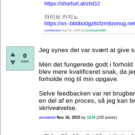
https://shorturl.at/zlsG2
라이브 카지노
https://xn--bb0bo0gz8cfzm9zonug.net
commented
Aug 26, 2025
by
LiveCasino54
Jeg synes det var svært at give s
0
votes
Men det fungerede godt i forhold 
blev mere kvalificeret snak, da je
forholde mig til min opgave.
Selve feedbacken var ret brugbar,
en del af en proces, så jeg kan 
skriveøvelse.
answered
Nov 16, 2015
by
1234
(
100
points)