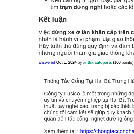
Nếu cần nghỉ ngơi hoặc giải quy
tìm
trạm dừng nghỉ
hoặc các lối
Kết luận
Việc
dừng xe ở làn khẩn cấp trên c
nhân là hành vi vi phạm luật giao thô
Hãy tuân thủ đúng quy định và đảm 
những người tham gia giao thông kh
answered
Oct 1, 2024
by
anthaiautoparts
(
100
points)
Thông Tắc Cống Tại Hai Bà Trưng Hà
Công ty Fusico là một trong những đơ
uy tín và chuyên nghiệp tại Hai Bà Tr
thuật tay nghề cao, trang bị các thiết 
chúng tôi cam kết sẽ giúp quý khách h
quan đến tắc cống, nghẹt đường ống
Xem thêm tại :
https://thongtaccongh