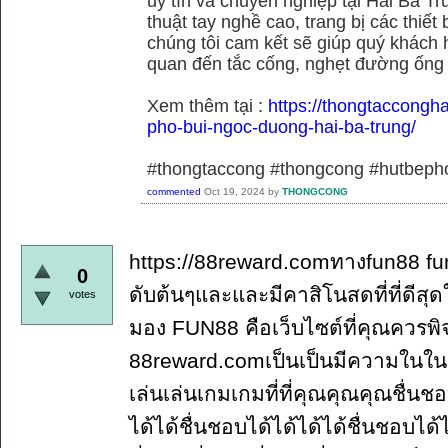
uy tín và chuyên nghiệp tại Hai Bà Tr
thuật tay nghề cao, trang bị các thiết 
chúng tôi cam kết sẽ giúp quý khách h
quan đến tắc cống, nghẹt đường ống
Xem thêm tại :
https://thongtaccongh
pho-bui-ngoc-duong-hai-ba-trung/
#thongtaccong #thongcong #hutbeph
commented
Oct 19, 2024
by
THONGCONG
https://88reward.comทางfun88 fun
0
ดับต้นๆและและมีคาสิโนสดที่ที่ดี
votes
มอง FUN88 คือเว็บไซต์ที่คุณควรพ
88reward.comเป็นเป็นมีความในใ
เล่นเล่นเกมเกมที่ที่คุณคุณคุณชื่นช
ได้ได้ชื่นชอบได้ได้ได้ได้ชื่นชอบได้ไ