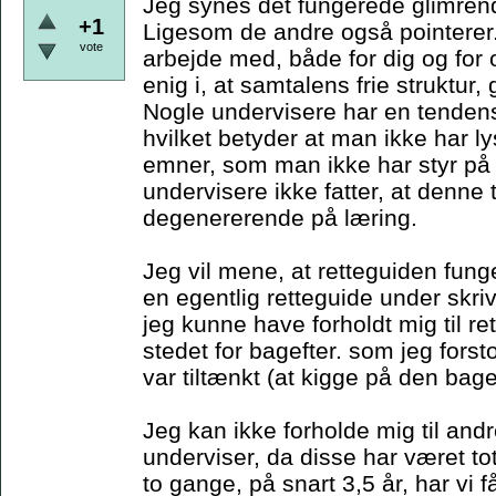
Jeg synes det fungerede glimren
+1
Ligesom de andre også pointerer.
vote
arbejde med, både for dig og for
enig i, at samtalens frie struktur
Nogle undervisere har en tendens 
hvilket betyder at man ikke har lys
emner, som man ikke har styr på -
undervisere ikke fatter, at denne
degenererende på læring.
Jeg vil mene, at retteguiden fung
en egentlig retteguide under skriv
jeg kunne have forholdt mig til re
stedet for bagefter. som jeg fors
var tiltænkt (at kigge på den bage
Jeg kan ikke forholde mig til an
underviser, da disse har været to
to gange, på snart 3,5 år, har vi 