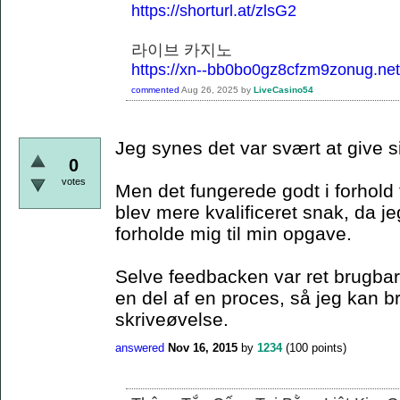
https://shorturl.at/zlsG2
라이브 카지노
https://xn--bb0bo0gz8cfzm9zonug.net
commented
Aug 26, 2025
by
LiveCasino54
Jeg synes det var svært at give s
0
votes
Men det fungerede godt i forhold 
blev mere kvalificeret snak, da je
forholde mig til min opgave.
Selve feedbacken var ret brugbar,
en del af en proces, så jeg kan 
skriveøvelse.
answered
Nov 16, 2015
by
1234
(
100
points)