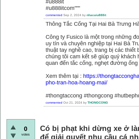
#u888it
#u888itcom"""
commented
Sep 2, 2024
by
nhacaiu888it
Thông Tắc Cống Tại Hai Bà Trưng Hà
Công ty Fusico là một trong những đơ
uy tín và chuyên nghiệp tại Hai Bà Tr
thuật tay nghề cao, trang bị các thiết 
chúng tôi cam kết sẽ giúp quý khách h
quan đến tắc cống, nghẹt đường ống
Xem thêm tại :
https://thongtaccongh
pho-tran-hoa-hoang-mai/
#thongtaccong #thongcong #hutbeph
commented
Oct 21, 2024
by
THONGCONG
Có bị phạt khi dừng xe ở là
0
votes
để giải quyết nhu cầu cá n