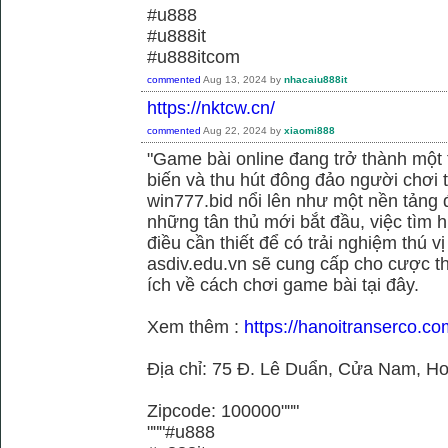
#u888
#u888it
#u888itcom
commented
Aug 13, 2024
by
nhacaiu888it
https://nktcw.cn/
commented
Aug 22, 2024
by
xiaomi888
"Game bài online đang trở thành một t
biến và thu hút đông đảo người chơi t
win777.bid nổi lên như một nền tảng 
những tân thủ mới bắt đầu, việc tìm h
điều cần thiết để có trải nghiệm thú vị
asdiv.edu.vn sẽ cung cấp cho cược th
ích về cách chơi game bài tại đây.
Xem thêm :
https://hanoitranserco.c
Địa chỉ: 75 Đ. Lê Duẩn, Cửa Nam, H
Zipcode: 100000"""
"""#u888