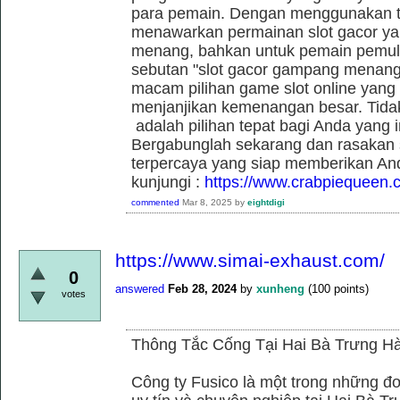
para pemain. Dengan menggunakan t
menawarkan permainan slot gacor yan
menang, bahkan untuk pemain pemula
sebutan "slot gacor gampang menang"
macam pilihan game slot online yang t
menjanjikan kemenangan besar. Tidak
adalah pilihan tepat bagi Anda yang 
Bergabunglah sekarang dan rasakan se
terpercaya yang siap memberikan An
kunjungi :
https://www.crabpiequeen.
commented
Mar 8, 2025
by
eightdigi
https://www.simai-exhaust.com/
0
answered
Feb 28, 2024
by
xunheng
(
100
points)
votes
Thông Tắc Cống Tại Hai Bà Trưng Hà
Công ty Fusico là một trong những đơ