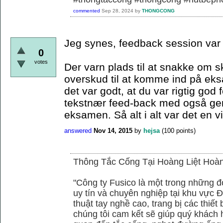
commented
Sep 28, 2024
by
THONGCONG
Jeg synes, feedback session var r
0
votes
Der varn plads til at snakke om 
overskud til at komme ind på ek
det var godt, at du var rigtig god 
tekstnær feed-back med også gener
eksamen. Så alt i alt var det en v
answered
Nov 14, 2015
by
hejsa
(
100
points)
Thông Tắc Cống Tại Hoàng Liệt Hoà
"Công ty Fusico là một trong những đ
uy tín và chuyên nghiệp tại khu vực Đ
thuật tay nghề cao, trang bị các thiết 
chúng tôi cam kết sẽ giúp quý khách h