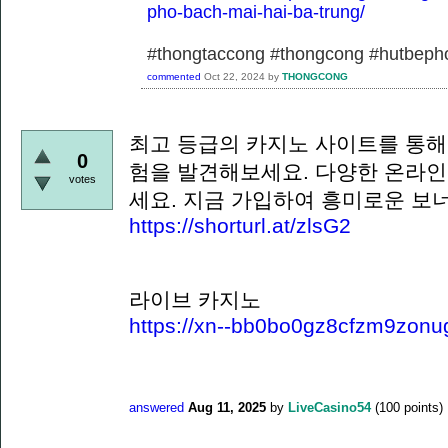
pho-bach-mai-hai-ba-trung/
#thongtaccong #thongcong #hutbeph
commented
Oct 22, 2024
by
THONGCONG
최고 등급의 카지노 사이트를 통해
0
험을 발견해보세요. 다양한 온라인
votes
세요. 지금 가입하여 흥미로운 보
https://shorturl.at/zlsG2
라이브 카지노
https://xn--bb0bo0gz8cfzm9zonu
answered
Aug 11, 2025
by
LiveCasino54
(
100
points)