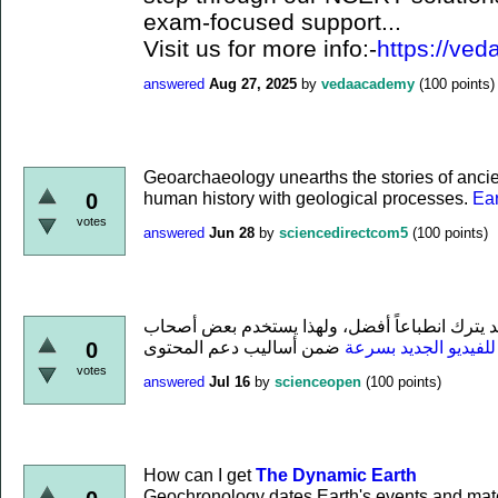
exam-focused support...
Visit us for more info:-
https://ved
answered
Aug 27, 2025
by
vedaacademy
(
100
points)
Geoarchaeology unearths the stories of ancient
human history with geological processes.
Ea
0
votes
answered
Jun 28
by
sciencedirectcom5
(
100
points)
د يترك انطباعاً أفضل، ولهذا يستخدم بعض أصحاب
لفيديو الجديد بسرعة
0
votes
answered
Jul 16
by
scienceopen
(
100
points)
How can I get
The Dynamic Earth
Geochronology dates Earth's events and mate