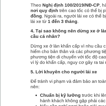
Theo
Nghị định 100/2019/NĐ-CP
, h
nơi quy định
trên cao tốc có thể bị 
đồng
. Ngoài ra, người lái xe có thể
lái xe từ
1 đến 3 tháng
.
4. Tại sao không nên dừng xe ở là
cầu cá nhân?
Dừng xe ở làn khẩn cấp vì nhu cầu c
hiểm cho bản thân và các phương tiệ
phương tiện di chuyển với tốc độ cao
vì lý do khẩn cấp, nguy cơ gây ra tai n
5. Lời khuyên cho người lái xe
Để tránh vi phạm và đảm bảo an toàn 
nên:
Chuẩn bị kỹ lưỡng
trước khi l
hành khách không gặp phải các 