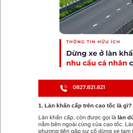
1. Làn khẩn cấp trên cao tốc là gì?
Làn khẩn cấp, còn được gọi là
làn d
nằm bên ngoài cùng của cao tốc. Làn
phương tiện gặp sự cố dừng xe tạm 