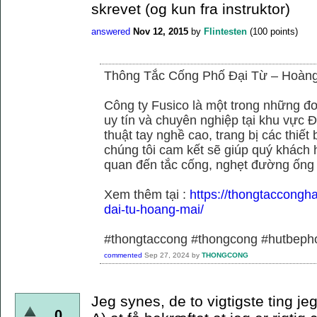
skrevet (og kun fra instruktor)
answered
Nov 12, 2015
by
Flintesten
(
100
points)
Thông Tắc Cống Phố Đại Từ – Hoàn
Công ty Fusico là một trong những đơ
uy tín và chuyên nghiệp tại khu vực Đ
thuật tay nghề cao, trang bị các thiết 
chúng tôi cam kết sẽ giúp quý khách h
quan đến tắc cống, nghẹt đường ống
Xem thêm tại :
https://thongtaccongh
dai-tu-hoang-mai/
#thongtaccong #thongcong #hutbeph
commented
Sep 27, 2024
by
THONGCONG
Jeg synes, de to vigtigste ting je
0