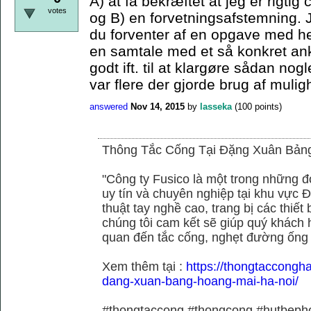
A) at få bekræftet at jeg er rigtig
votes
og B) en forvetningsafstemning. 
du forventer af en opgave med he
en samtale med et så konkret ank
godt ift. til at klargøre sådan no
var flere der gjorde brug af muli
answered
Nov 14, 2015
by
lasseka
(
100
points)
Thông Tắc Cống Tại Đặng Xuân Bản
"Công ty Fusico là một trong những đ
uy tín và chuyên nghiệp tại khu vực Đ
thuật tay nghề cao, trang bị các thiết 
chúng tôi cam kết sẽ giúp quý khách h
quan đến tắc cống, nghẹt đường ống
Xem thêm tại :
https://thongtaccongh
dang-xuan-bang-hoang-mai-ha-noi/
#thongtaccong #thongcong #hutbeph