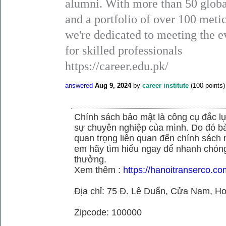
alumni. With more than 50 global
and a portfolio of over 100 metic
we're dedicated to meeting the 
for skilled professionals
https://career.edu.pk/
answered
Aug 9, 2024
by
career institute
(
100
points)
Chính sách bảo mật là công cụ đắc 
sự chuyên nghiệp của mình. Do đó bài 
quan trọng liên quan đến chính sách
em hãy tìm hiểu ngay để nhanh chóng 
thưởng.
Xem thêm :
https://hanoitranserco.c
Địa chỉ: 75 Đ. Lê Duẩn, Cửa Nam, H
Zipcode: 100000