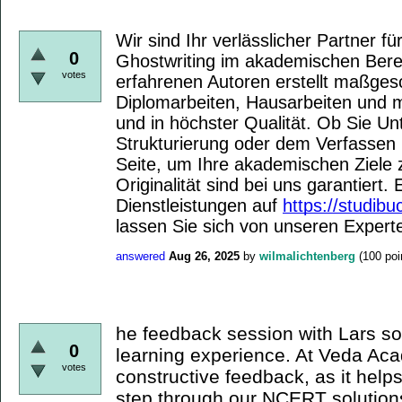
Wir sind Ihr verlässlicher Partner fü
0
Ghostwriting im akademischen Ber
votes
erfahrenen Autoren erstellt maßges
Diplomarbeiten, Hausarbeiten und m
und in höchster Qualität. Ob Sie Un
Strukturierung oder dem Verfassen 
Seite, um Ihre akademischen Ziele z
Originalität sind bei uns garantiert
Dienstleistungen auf
https://studibu
lassen Sie sich von unseren Expert
answered
Aug 26, 2025
by
wilmalichtenberg
(
100
poi
he feedback session with Lars so
0
learning experience. At Veda Ac
votes
constructive feedback, as it help
step through our NCERT solutio