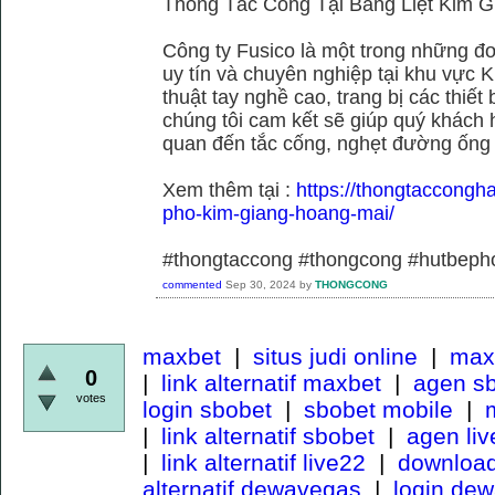
Thông Tắc Cống Tại Bằng Liệt Kim G
Công ty Fusico là một trong những đơ
uy tín và chuyên nghiệp tại khu vực 
thuật tay nghề cao, trang bị các thiết 
chúng tôi cam kết sẽ giúp quý khách h
quan đến tắc cống, nghẹt đường ống
Xem thêm tại :
https://thongtaccongh
pho-kim-giang-hoang-mai/
#thongtaccong #thongcong #hutbeph
commented
Sep 30, 2024
by
THONGCONG
maxbet
|
situs judi online
|
maxb
0
|
link alternatif maxbet
|
agen s
votes
login sbobet
|
sbobet mobile
|
m
|
link alternatif sbobet
|
agen li
|
link alternatif live22
|
download
alternatif dewavegas
|
login de