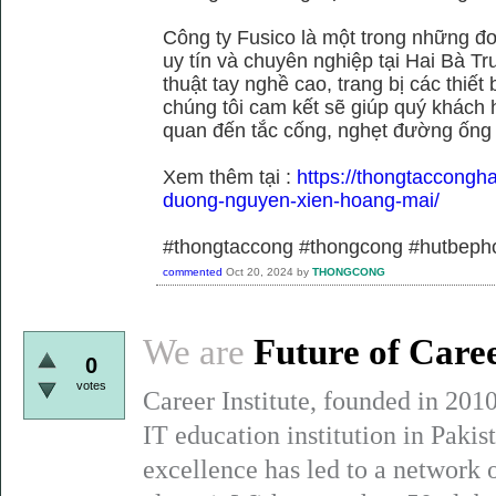
Công ty Fusico là một trong những đơ
uy tín và chuyên nghiệp tại Hai Bà Tr
thuật tay nghề cao, trang bị các thiết 
chúng tôi cam kết sẽ giúp quý khách h
quan đến tắc cống, nghẹt đường ống
Xem thêm tại :
https://thongtaccongh
duong-nguyen-xien-hoang-mai/
#thongtaccong #thongcong #hutbeph
commented
Oct 20, 2024
by
THONGCONG
We are
Future of Care
0
votes
Career Institute, founded in 201
IT education institution in Paki
excellence has led to a network 