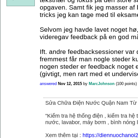
opgaven. Samt fik jeg masser af 
tricks jeg kan tage med til eksam
Selvom jeg havde lavet noget hø,
videregav feedback på en god m
Ift. andre feedbacksessioner var 
fremmest får man nogle steder k
nogen steder er feedback noget el
(givtigt, men rart med et undervis
answered
Nov 12, 2015
by
MarcJohnson
(
100
points)
Sửa Chữa Điện Nước Quận Nam Từ
"Kiểm tra hệ thống điện , kiểm tra h
nước, lavabor, máy bơm , bình nóng 
Xem thêm tại :
https://diennuochano