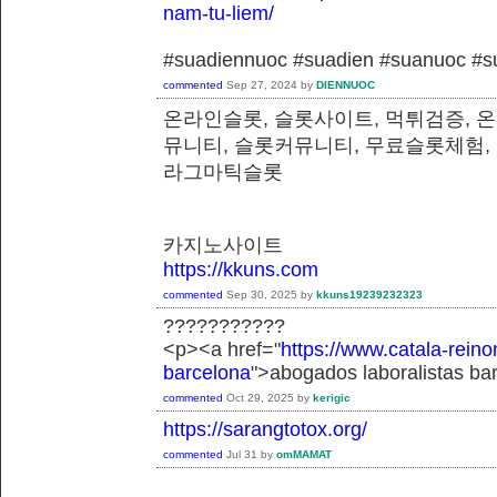
nam-tu-liem/
#suadiennuoc #suadien #suanuoc 
commented
Sep 27, 2024
by
DIENNUOC
온라인슬롯, 슬롯사이트, 먹튀검증, 
뮤니티, 슬롯커뮤니티, 무료슬롯체험,
라그마틱슬롯
카지노사이트
https://kkuns.com
commented
Sep 30, 2025
by
kkuns19239232323
???????????
<p><a href="
https://www.catala-reino
barcelona
">abogados laboralistas ba
commented
Oct 29, 2025
by
kerigic
https://sarangtotox.org/
commented
Jul 31
by
omMAMAT