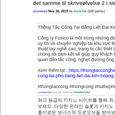
det samme til skriveølvelse 2 i st
answered
Nov 16, 2015
by
InnoTek
(
100
points)
Thông Tắc Cống Tại Bằng Liệt Đại K
Công ty Fusico là một trong những đơ
uy tín và chuyên nghiệp tại khu vực B
thuật tay nghề cao, trang bị các thiết 
chúng tôi cam kết sẽ giúp quý khách h
quan đến tắc cống, nghẹt đường ống
Xem thêm tại :
https://thongtaccongh
cong-tai-pho-bang-liet-dai-kim-hoang
#thongtaccong #thongcong #hutbeph
commented
Sep 29, 2024
by
THONGCONG
최고 등급의 카지노 사이트를 통해 최
보세요. 다양한 온라인 슬롯과 카지노
흥미로운 보너스와 프로모션을 