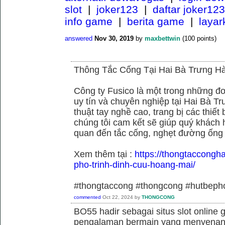
slot
|
joker123
|
daftar joker123
info game
|
berita game
|
laya
answered
Nov 30, 2019
by
maxbettwin
(
100
points)
Thông Tắc Cống Tại Hai Bà Trưng Hà
Công ty Fusico là một trong những đơ
uy tín và chuyên nghiệp tại Hai Bà Tr
thuật tay nghề cao, trang bị các thiết 
chúng tôi cam kết sẽ giúp quý khách h
quan đến tắc cống, nghẹt đường ống
Xem thêm tại :
https://thongtaccongh
pho-trinh-dinh-cuu-hoang-mai/
#thongtaccong #thongcong #hutbeph
commented
Oct 22, 2024
by
THONGCONG
BO55 hadir sebagai situs slot online
pengalaman bermain yang menyenan