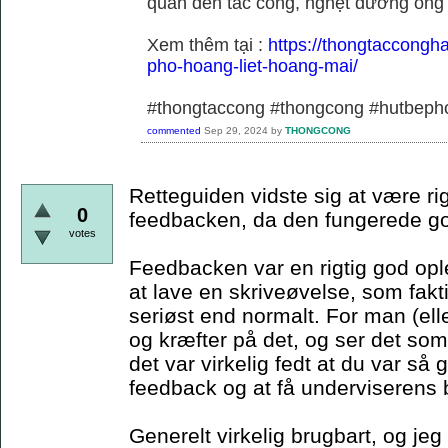
quan đến tắc cống, nghẹt đường ống
Xem thêm tại :
https://thongtaccongh
pho-hoang-liet-hoang-mai/
#thongtaccong #thongcong #hutbeph
commented
Sep 29, 2024
by
THONGCONG
Retteguiden vidste sig at være rig
0
feedbacken, da den fungerede g
votes
Feedbacken var en rigtig god oplev
at lave en skriveøvelse, som fakti
seriøst end normalt. For man (elle
og kræfter på det, og ser det so
det var virkelig fedt at du var så 
feedback og at få underviserens b
Generelt virkelig brugbart, og jeg 