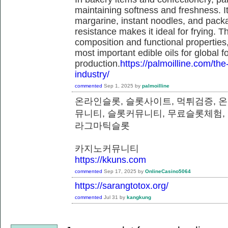
maintaining softness and freshness. It
margarine, instant noodles, and pack
resistance makes it ideal for frying. T
composition and functional properties,
most important edible oils for global f
production.
https://palmoilline.com/the-
industry/
commented
Sep 1, 2025
by
palmoilline
온라인슬롯, 슬롯사이트, 먹튀검증, 
뮤니티, 슬롯커뮤니티, 무료슬롯체험,
라그마틱슬롯
카지노커뮤니티
https://kkuns.com
commented
Sep 17, 2025
by
OnlineCasino5064
https://sarangtotox.org/
commented
Jul 31
by
kangkung