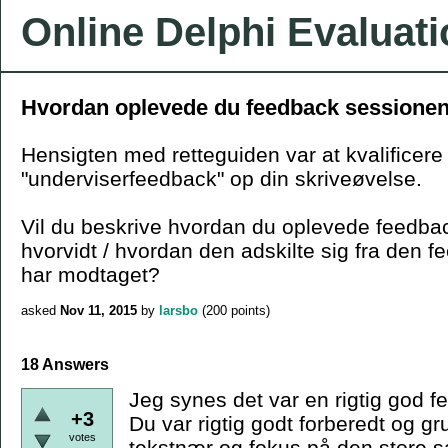
Online Delphi Evaluat
Hvordan oplevede du feedback sessione
Hensigten med retteguiden var at kvalificere
"underviserfeedback" op din skriveøvelse.
Vil du beskrive hvordan du oplevede feedba
hvorvidt / hvordan den adskilte sig fra den f
har modtaget?
asked
Nov 11, 2015
by
larsbo
(
200
points)
18 Answers
Jeg synes det var en rigtig god 
+3
Du var rigtig godt forberedt og 
votes
tekstnær og fokus på den store 