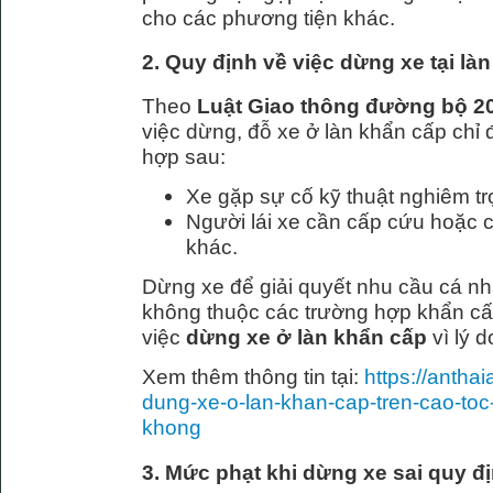
cho các phương tiện khác.
2. Quy định về việc dừng xe tại là
Theo
Luật Giao thông đường bộ 2
việc dừng, đỗ xe ở làn khẩn cấp chỉ
hợp sau:
Xe gặp sự cố kỹ thuật nghiêm tr
Người lái xe cần cấp cứu hoặc 
khác.
Dừng xe để giải quyết nhu cầu cá nh
không thuộc các trường hợp khẩn c
việc
dừng xe ở làn khẩn cấp
vì lý d
Xem thêm thông tin tại:
https://antha
dung-xe-o-lan-khan-cap-tren-cao-toc
khong
3. Mức phạt khi dừng xe sai quy đị