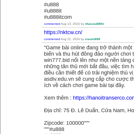
#u888
#u888it
#u888itcom
commented
Aug 13, 2024
by
nhacaiu888it
https://nktcw.cn/
commented
Aug 22, 2024
by
xiaomi888
"Game bài online đang trở thành một t
biến và thu hút đông đảo người chơi t
win777.bid nổi lên như một nền tảng 
những tân thủ mới bắt đầu, việc tìm h
điều cần thiết để có trải nghiệm thú vị
asdiv.edu.vn sẽ cung cấp cho cược th
ích về cách chơi game bài tại đây.
Xem thêm :
https://hanoitranserco.c
Địa chỉ: 75 Đ. Lê Duẩn, Cửa Nam, H
Zipcode: 100000"""
"""#u888