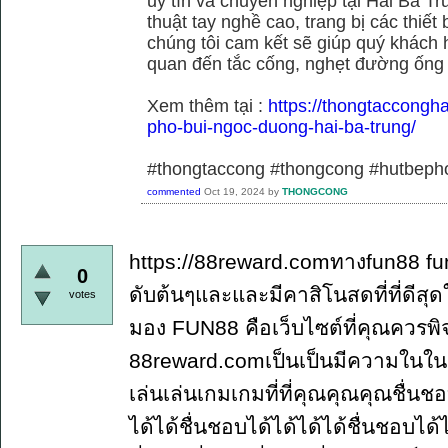
uy tín và chuyên nghiệp tại Hai Bà Tr
thuật tay nghề cao, trang bị các thiết 
chúng tôi cam kết sẽ giúp quý khách h
quan đến tắc cống, nghẹt đường ống
Xem thêm tại :
https://thongtaccongh
pho-bui-ngoc-duong-hai-ba-trung/
#thongtaccong #thongcong #hutbeph
commented
Oct 19, 2024
by
THONGCONG
https://88reward.comทางfun88 fun
0
ดับต้นๆและและมีคาสิโนสดที่ที่ดี
votes
มอง FUN88 คือเว็บไซต์ที่คุณควรพ
88reward.comเป็นเป็นมีความในใ
เล่นเล่นเกมเกมที่ที่คุณคุณคุณชื่นช
ได้ได้ชื่นชอบได้ได้ได้ได้ชื่นชอบได้ไ