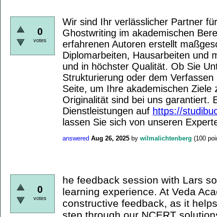
Wir sind Ihr verlässlicher Partner fü
0
Ghostwriting im akademischen Ber
votes
erfahrenen Autoren erstellt maßges
Diplomarbeiten, Hausarbeiten und m
und in höchster Qualität. Ob Sie Un
Strukturierung oder dem Verfassen 
Seite, um Ihre akademischen Ziele z
Originalität sind bei uns garantiert
Dienstleistungen auf
https://studibu
lassen Sie sich von unseren Expert
answered
Aug 26, 2025
by
wilmalichtenberg
(
100
poi
he feedback session with Lars so
0
learning experience. At Veda Ac
votes
constructive feedback, as it help
step through our NCERT solutio