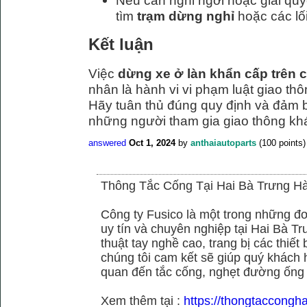
Nếu cần nghỉ ngơi hoặc giải quy
tìm
trạm dừng nghỉ
hoặc các lối
Kết luận
Việc
dừng xe ở làn khẩn cấp trên c
nhân là hành vi vi phạm luật giao thô
Hãy tuân thủ đúng quy định và đảm 
những người tham gia giao thông kh
answered
Oct 1, 2024
by
anthaiautoparts
(
100
points)
Thông Tắc Cống Tại Hai Bà Trưng Hà
Công ty Fusico là một trong những đơ
uy tín và chuyên nghiệp tại Hai Bà Tr
thuật tay nghề cao, trang bị các thiết 
chúng tôi cam kết sẽ giúp quý khách h
quan đến tắc cống, nghẹt đường ống
Xem thêm tại :
https://thongtaccongh