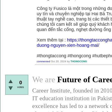
Công ty Fusico là một trong những đơ
uy tín và chuyên nghiệp tại Hai Bà Tr
thuật tay nghề cao, trang bị các thiết 
chúng tôi cam kết sẽ giúp quý khách h
quan đến tắc cống, nghẹt đường ống
Xem thêm tại :
https://thongtaccongh
duong-nguyen-xien-hoang-mai/
#thongtaccong #thongcong #hutbeph
commented
Oct 20, 2024
by
THONGCONG
We are
Future of Care
0
votes
Career Institute, founded in 201
IT education institution in Paki
excellence has led to a network 