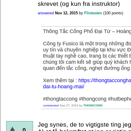
skrevet (og kun fra instruktor)
answered
Nov 12, 2015
by
Flintesten
(
100
points)
Thông Tắc Cống Phố Đại Từ – Hoàn
Công ty Fusico là một trong những đơ
uy tín và chuyên nghiệp tại khu vực Đ
thuật tay nghề cao, trang bị các thiết 
chúng tôi cam kết sẽ giúp quý khách h
quan đến tắc cống, nghẹt đường ống
Xem thêm tại :
https://thongtaccongh
dai-tu-hoang-mai/
#thongtaccong #thongcong #hutbeph
commented
Sep 27, 2024
by
THONGCONG
Jeg synes, de to vigtigste ting je
0