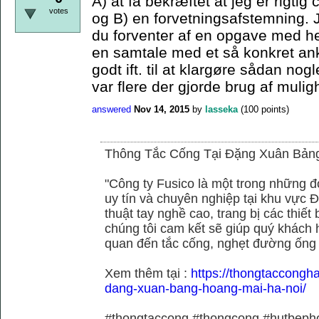
A) at få bekræftet at jeg er rigtig
votes
og B) en forvetningsafstemning. 
du forventer af en opgave med he
en samtale med et så konkret ank
godt ift. til at klargøre sådan no
var flere der gjorde brug af muli
answered
Nov 14, 2015
by
lasseka
(
100
points)
Thông Tắc Cống Tại Đặng Xuân Bản
"Công ty Fusico là một trong những đ
uy tín và chuyên nghiệp tại khu vực Đ
thuật tay nghề cao, trang bị các thiết 
chúng tôi cam kết sẽ giúp quý khách h
quan đến tắc cống, nghẹt đường ống
Xem thêm tại :
https://thongtaccongh
dang-xuan-bang-hoang-mai-ha-noi/
#thongtaccong #thongcong #hutbeph