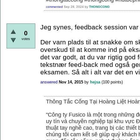
commented
Sep 28, 2024
by
THONGCONG
Jeg synes, feedback session var r
0
votes
Der varn plads til at snakke om 
overskud til at komme ind på ek
det var godt, at du var rigtig god 
tekstnær feed-back med også gener
eksamen. Så alt i alt var det en v
answered
Nov 14, 2015
by
hejsa
(
100
points)
Thông Tắc Cống Tại Hoàng Liệt Hoà
"Công ty Fusico là một trong những đ
uy tín và chuyên nghiệp tại khu vực Đ
thuật tay nghề cao, trang bị các thiết 
chúng tôi cam kết sẽ giúp quý khách h