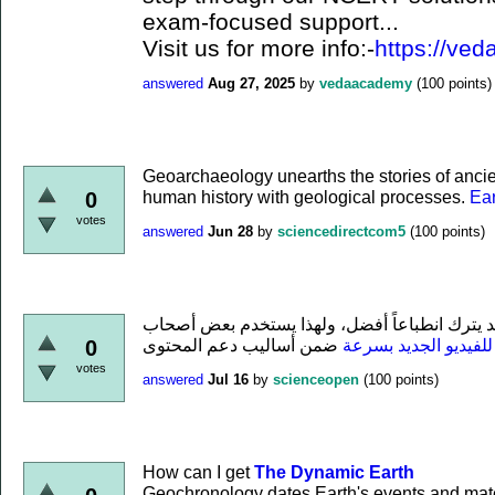
exam-focused support...
Visit us for more info:-
https://ved
answered
Aug 27, 2025
by
vedaacademy
(
100
points)
Geoarchaeology unearths the stories of ancient
human history with geological processes.
Ea
0
votes
answered
Jun 28
by
sciencedirectcom5
(
100
points)
د يترك انطباعاً أفضل، ولهذا يستخدم بعض أصحاب
لفيديو الجديد بسرعة
0
votes
answered
Jul 16
by
scienceopen
(
100
points)
How can I get
The Dynamic Earth
Geochronology dates Earth's events and mate