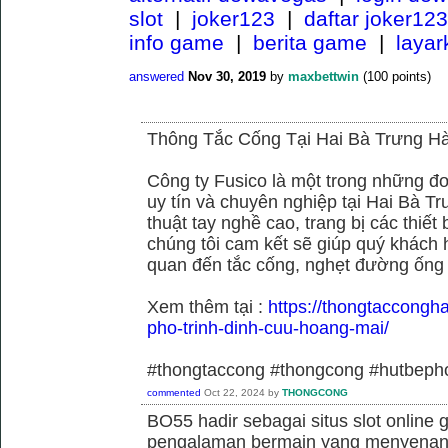
slot
|
joker123
|
daftar joker123
info game
|
berita game
|
laya
answered
Nov 30, 2019
by
maxbettwin
(
100
points)
Thông Tắc Cống Tại Hai Bà Trưng Hà
Công ty Fusico là một trong những đơ
uy tín và chuyên nghiệp tại Hai Bà Tr
thuật tay nghề cao, trang bị các thiết 
chúng tôi cam kết sẽ giúp quý khách h
quan đến tắc cống, nghẹt đường ống
Xem thêm tại :
https://thongtaccongh
pho-trinh-dinh-cuu-hoang-mai/
#thongtaccong #thongcong #hutbeph
commented
Oct 22, 2024
by
THONGCONG
BO55 hadir sebagai situs slot online
pengalaman bermain yang menyenan