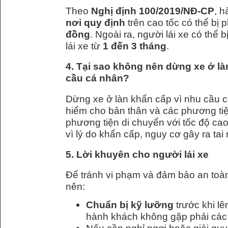
Theo
Nghị định 100/2019/NĐ-CP
, h
nơi quy định
trên cao tốc có thể bị 
đồng
. Ngoài ra, người lái xe có thể
lái xe từ
1 đến 3 tháng
.
4. Tại sao không nên dừng xe ở là
cầu cá nhân?
Dừng xe ở làn khẩn cấp vì nhu cầu c
hiểm cho bản thân và các phương tiệ
phương tiện di chuyển với tốc độ cao
vì lý do khẩn cấp, nguy cơ gây ra tai n
5. Lời khuyên cho người lái xe
Để tránh vi phạm và đảm bảo an toàn 
nên:
Chuẩn bị kỹ lưỡng
trước khi l
hành khách không gặp phải các 