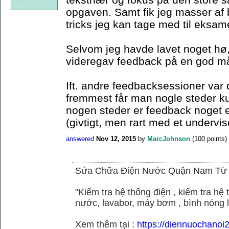
opgaven. Samt fik jeg masser af 
tricks jeg kan tage med til eksam
Selvom jeg havde lavet noget hø,
videregav feedback på en god m
Ift. andre feedbacksessioner var 
fremmest får man nogle steder k
nogen steder er feedback noget el
(givtigt, men rart med et undervis
answered
Nov 12, 2015
by
MarcJohnson
(
100
points)
Sửa Chữa Điện Nước Quận Nam Từ
"Kiểm tra hệ thống điện , kiểm tra h
nước, lavabor, máy bơm , bình nóng 
Xem thêm tại :
https://diennuochano