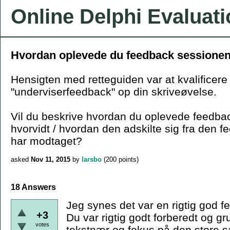
Online Delphi Evaluat
Hvordan oplevede du feedback sessione
Hensigten med retteguiden var at kvalificere
"underviserfeedback" op din skriveøvelse.
Vil du beskrive hvordan du oplevede feedba
hvorvidt / hvordan den adskilte sig fra den f
har modtaget?
asked
Nov 11, 2015
by
larsbo
(
200
points)
18 Answers
Jeg synes det var en rigtig god 
+3
Du var rigtig godt forberedt og 
votes
tekstnær og fokus på den store 