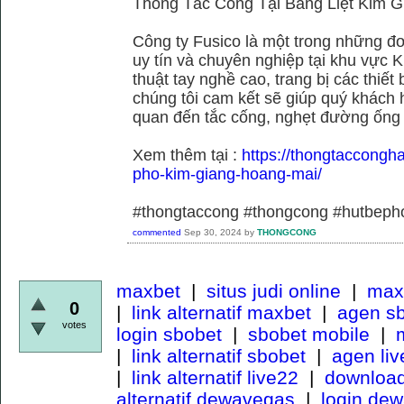
Thông Tắc Cống Tại Bằng Liệt Kim G
Công ty Fusico là một trong những đơ
uy tín và chuyên nghiệp tại khu vực 
thuật tay nghề cao, trang bị các thiết 
chúng tôi cam kết sẽ giúp quý khách h
quan đến tắc cống, nghẹt đường ống
Xem thêm tại :
https://thongtaccongh
pho-kim-giang-hoang-mai/
#thongtaccong #thongcong #hutbeph
commented
Sep 30, 2024
by
THONGCONG
maxbet
|
situs judi online
|
maxb
0
|
link alternatif maxbet
|
agen s
votes
login sbobet
|
sbobet mobile
|
m
|
link alternatif sbobet
|
agen li
|
link alternatif live22
|
download
alternatif dewavegas
|
login de