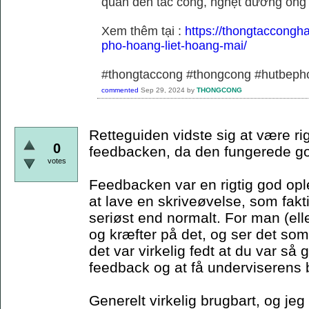
quan đến tắc cống, nghẹt đường ống
Xem thêm tại :
https://thongtaccongh
pho-hoang-liet-hoang-mai/
#thongtaccong #thongcong #hutbeph
commented
Sep 29, 2024
by
THONGCONG
Retteguiden vidste sig at være rig
0
feedbacken, da den fungerede g
votes
Feedbacken var en rigtig god oplev
at lave en skriveøvelse, som fakti
seriøst end normalt. For man (elle
og kræfter på det, og ser det so
det var virkelig fedt at du var så 
feedback og at få underviserens b
Generelt virkelig brugbart, og jeg 