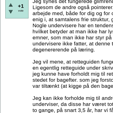
Jeg synes det fungerede glimren
+1
Ligesom de andre også pointerer.
vote
arbejde med, både for dig og for
enig i, at samtalens frie struktur
Nogle undervisere har en tendens 
hvilket betyder at man ikke har lys
emner, som man ikke har styr på -
undervisere ikke fatter, at denne
degenererende på læring.
Jeg vil mene, at retteguiden fung
en egentlig retteguide under skriv
jeg kunne have forholdt mig til re
stedet for bagefter. som jeg fors
var tiltænkt (at kigge på den bage
Jeg kan ikke forholde mig til an
underviser, da disse har været to
to gange, på snart 3,5 år, har vi 