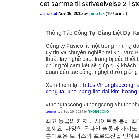
det samme til skriveølvelse 2 i st
answered
Nov 16, 2015
by
InnoTek
(
100
points)
Thông Tắc Cống Tại Bằng Liệt Đại K
Công ty Fusico là một trong những đơ
uy tín và chuyên nghiệp tại khu vực B
thuật tay nghề cao, trang bị các thiết 
chúng tôi cam kết sẽ giúp quý khách h
quan đến tắc cống, nghẹt đường ống
Xem thêm tại :
https://thongtaccongh
cong-tai-pho-bang-liet-dai-kim-hoang
#thongtaccong #thongcong #hutbeph
commented
Sep 29, 2024
by
THONGCONG
최고 등급의 카지노 사이트를 통해 최
보세요. 다양한 온라인 슬롯과 카지노
흥미로운 보너스와 프로모션을 