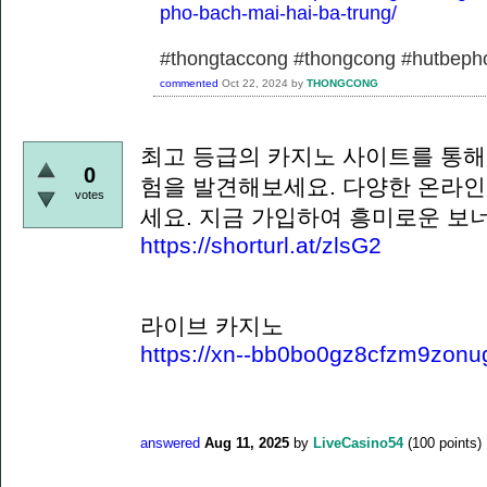
pho-bach-mai-hai-ba-trung/
#thongtaccong #thongcong #hutbeph
commented
Oct 22, 2024
by
THONGCONG
최고 등급의 카지노 사이트를 통해
0
험을 발견해보세요. 다양한 온라인
votes
세요. 지금 가입하여 흥미로운 보
https://shorturl.at/zlsG2
라이브 카지노
https://xn--bb0bo0gz8cfzm9zonu
answered
Aug 11, 2025
by
LiveCasino54
(
100
points)