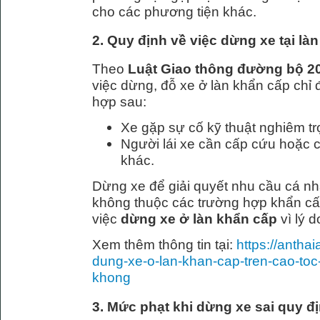
cho các phương tiện khác.
2. Quy định về việc dừng xe tại là
Theo
Luật Giao thông đường bộ 2
việc dừng, đỗ xe ở làn khẩn cấp chỉ
hợp sau:
Xe gặp sự cố kỹ thuật nghiêm tr
Người lái xe cần cấp cứu hoặc 
khác.
Dừng xe để giải quyết nhu cầu cá nh
không thuộc các trường hợp khẩn c
việc
dừng xe ở làn khẩn cấp
vì lý d
Xem thêm thông tin tại:
https://antha
dung-xe-o-lan-khan-cap-tren-cao-toc
khong
3. Mức phạt khi dừng xe sai quy đị