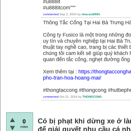
#u888it
#u888itcom"""
commented
Sep 2, 2024
by
nhacaiu888it
Thông Tắc Cống Tại Hai Bà Trưng Hà
Công ty Fusico là một trong những đơ
uy tín và chuyên nghiệp tại Hai Bà Tr
thuật tay nghề cao, trang bị các thiết 
chúng tôi cam kết sẽ giúp quý khách h
quan đến tắc cống, nghẹt đường ống
Xem thêm tại :
https://thongtaccongh
pho-tran-hoa-hoang-mai/
#thongtaccong #thongcong #hutbeph
commented
Oct 21, 2024
by
THONGCONG
Có bị phạt khi dừng xe ở là
0
votes
để giải quyết nhu cầu cá n