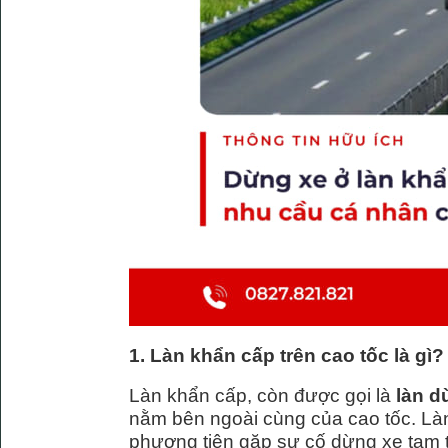
1. Làn khẩn cấp trên cao tốc là gì?
Làn khẩn cấp, còn được gọi là
làn d
nằm bên ngoài cùng của cao tốc. Làn
phương tiện gặp sự cố dừng xe tạm 