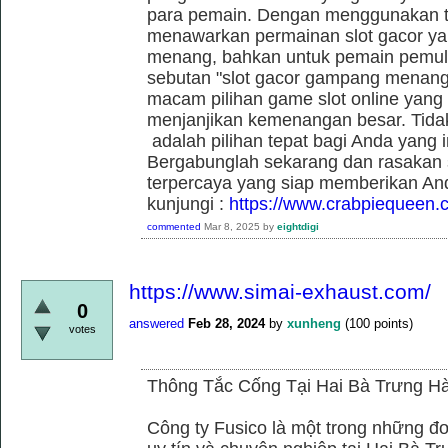
para pemain. Dengan menggunakan t
menawarkan permainan slot gacor yan
menang, bahkan untuk pemain pemula
sebutan "slot gacor gampang menang"
macam pilihan game slot online yang t
menjanjikan kemenangan besar. Tidak
adalah pilihan tepat bagi Anda yang 
Bergabunglah sekarang dan rasakan se
terpercaya yang siap memberikan An
kunjungi :
https://www.crabpiequeen.
commented
Mar 8, 2025
by
eightdigi
https://www.simai-exhaust.com/
0
answered
Feb 28, 2024
by
xunheng
(
100
points)
votes
Thông Tắc Cống Tại Hai Bà Trưng Hà
Công ty Fusico là một trong những đơ