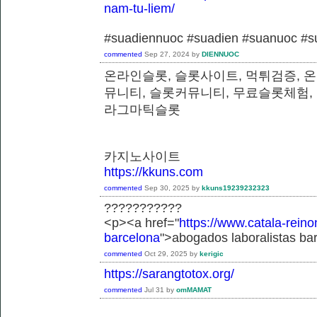
nam-tu-liem/
#suadiennuoc #suadien #suanuoc 
commented
Sep 27, 2024
by
DIENNUOC
온라인슬롯, 슬롯사이트, 먹튀검증, 
뮤니티, 슬롯커뮤니티, 무료슬롯체험,
라그마틱슬롯
카지노사이트
https://kkuns.com
commented
Sep 30, 2025
by
kkuns19239232323
???????????
<p><a href="
https://www.catala-reino
barcelona
">abogados laboralistas ba
commented
Oct 29, 2025
by
kerigic
https://sarangtotox.org/
commented
Jul 31
by
omMAMAT