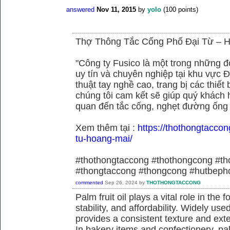
answered
Nov 11, 2015
by
yolo
(
100
points)
Thợ Thông Tắc Cống Phố Đại Từ –
"Công ty Fusico là một trong những đ
uy tín và chuyên nghiệp tại khu vực Đ
thuật tay nghề cao, trang bị các thiết 
chúng tôi cam kết sẽ giúp quý khách h
quan đến tắc cống, nghẹt đường ống
Xem thêm tại :
https://thothongtaccon
tu-hoang-mai/
#thothongtaccong #thothongcong #th
#thongtaccong #thongcong #hutbeph
commented
Sep 26, 2024
by
THOTHONGTACCONG
Palm fruit oil plays a vital role in the f
stability, and affordability. Widely use
provides a consistent texture and exte
In bakery items and confectionery, pa