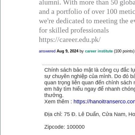
alumni. With more than 50 global
and a portfolio of over 100 metic
we're dedicated to meeting the 
for skilled professionals
https://career.edu.pk/
answered
Aug 9, 2024
by
career institute
(
100
points)
Chính sách bảo mật là công cụ đắc 
sự chuyên nghiệp của mình. Do đó bài 
quan trọng liên quan đến chính sách
em hãy tìm hiểu ngay để nhanh chóng 
thưởng.
Xem thêm :
https://hanoitranserco.c
Địa chỉ: 75 Đ. Lê Duẩn, Cửa Nam, H
Zipcode: 100000