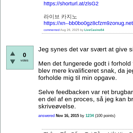
https://shorturl.at/zlsG2
라이브 카지노
https://xn--bb0bo0gz8cfzm9zonug.net
commented
Aug 26, 2025
by
LiveCasino54
Jeg synes det var svært at give s
0
votes
Men det fungerede godt i forhold 
blev mere kvalificeret snak, da je
forholde mig til min opgave.
Selve feedbacken var ret brugbar,
en del af en proces, så jeg kan 
skriveøvelse.
answered
Nov 16, 2015
by
1234
(
100
points)