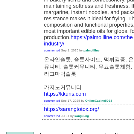
maintaining softness and freshness. It
margarine, instant noodles, and pack
resistance makes it ideal for frying. T
composition and functional properties,
most important edible oils for global f
production.
https://palmoilline.com/the-
industry/
commented
Sep 1, 2025
by
palmoilline
온라인슬롯, 슬롯사이트, 먹튀검증, 
뮤니티, 슬롯커뮤니티, 무료슬롯체험,
라그마틱슬롯
카지노커뮤니티
https://kkuns.com
commented
Sep 17, 2025
by
OnlineCasino5064
https://sarangtotox.org/
commented
Jul 31
by
kangkung