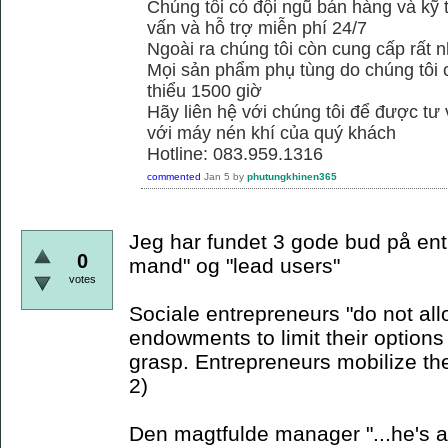
Chúng tôi có đội ngũ bán hàng và kỹ 
vấn và hỗ trợ miễn phí 24/7
Ngoài ra chúng tôi còn cung cấp rất n
Mọi sản phẩm phụ tùng do chúng tôi 
thiểu 1500 giờ
Hãy liên hệ với chúng tôi để được tư
với máy nén khí của quý khách
Hotline: 083.959.1316
commented
Jan 5
by
phutungkhinen365
Jeg har fundet 3 gode bud på ent
0
mand" og "lead users"
votes
Sociale entrepreneurs "do not allo
endowments to limit their options 
grasp. Entrepreneurs mobilize th
2)
Den magtfulde manager "...he's a