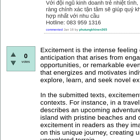
Với đội ngũ kinh doanh trẻ nhiệt tình,
ràng chính xác tận tâm sẽ giúp quý
hợp nhất với nhu cầu
Hotline: 083 959 1316
commented
Jan 16
by
phutungkhinen365
Excitement is the intense feeling 
0
anticipation that arises from en
votes
opportunities, or remarkable event
that energizes and motivates indi
explore, learn, and seek novel e
In the submitted texts, excitemen
contexts. For instance, in a trave
describes an upcoming adventure
island with pristine beaches and 
excitement in readers as they i
on this unique journey, creating 
unexplored terrain.