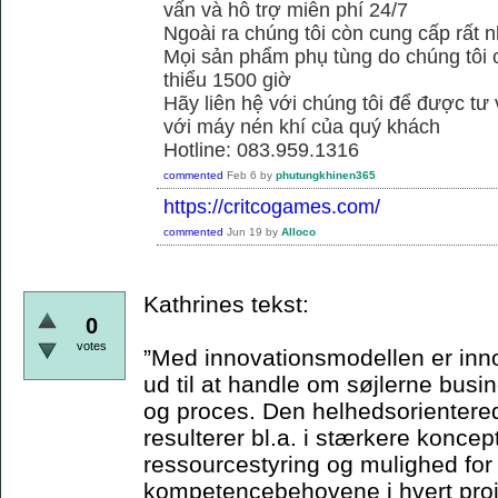
vấn và hỗ trợ miễn phí 24/7
Ngoài ra chúng tôi còn cung cấp rất n
Mọi sản phẩm phụ tùng do chúng tôi 
thiểu 1500 giờ
Hãy liên hệ với chúng tôi để được tư
với máy nén khí của quý khách
Hotline: 083.959.1316
commented
Feb 6
by
phutungkhinen365
https://critcogames.com/
commented
Jun 19
by
Alloco
Kathrines tekst:
0
votes
”Med innovationsmodellen er inn
ud til at handle om søjlerne bus
og proces. Den helhedsorienterede
resulterer bl.a. i stærkere koncep
ressourcestyring og mulighed for
kompetencebehovene i hvert proje