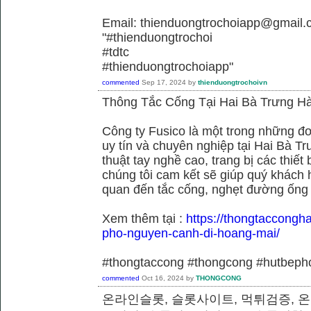
Email: thienduongtrochoiapp@gmail.
"#thienduongtrochoi
#tdtc
#thienduongtrochoiapp"
commented
Sep 17, 2024
by
thienduongtrochoivn
Thông Tắc Cống Tại Hai Bà Trưng Hà
Công ty Fusico là một trong những đơ
uy tín và chuyên nghiệp tại Hai Bà Tr
thuật tay nghề cao, trang bị các thiết 
chúng tôi cam kết sẽ giúp quý khách h
quan đến tắc cống, nghẹt đường ống
Xem thêm tại :
https://thongtaccongh
pho-nguyen-canh-di-hoang-mai/
#thongtaccong #thongcong #hutbeph
commented
Oct 16, 2024
by
THONGCONG
온라인슬롯, 슬롯사이트, 먹튀검증, 