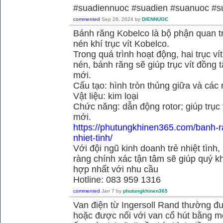
#suadiennuoc #suadien #suanuoc 
commented
Sep 28, 2024
by
DIENNUOC
Bánh răng Kobelco là bộ phận quan 
nén khí trục vít Kobelco.
Trong quá trình hoạt động, hai trục v
nén, bánh răng sẽ giúp trục vít đồng
mới.
Cấu tạo: hình tròn thủng giữa và các
Vật liệu: kim loại
Chức năng: dẫn động rotor; giúp trục
mới.
https://phutungkhinen365.com/banh-r
nhiet-tinh/
Với đội ngũ kinh doanh trẻ nhiệt tình,
ràng chính xác tận tâm sẽ giúp quý
hợp nhất với nhu cầu
Hotline: 083 959 1316
commented
Jan 7
by
phutungkhinen365
Van điện từ Ingersoll Rand thường đư
hoặc được nối với van cổ hút bằng