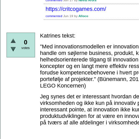
commented
Jun 17
by
Neetu Arora
https://critcogames.com/
commented
Jun 19
by
Alloco
Katrines tekst:
0
”Med innovationsmodellen er innovations
votes
handle om søjlerne business, produkt,
helhedsorienterede tilgang til innovation 
koncepter og en langt mere effektiv res
forudse kompetencebehovene i hvert proj
portefølje af projekter.”
(Bünemann, 2011,
LEGO Koncernen)
Jeg synes det er interessant hvordan de
virksomheden og ikke kun på innovativ p
interessant pointe, at innovation ikke ku
produktudviklingen for at være en inno
på tværs af alle afdelinger i virksomhed