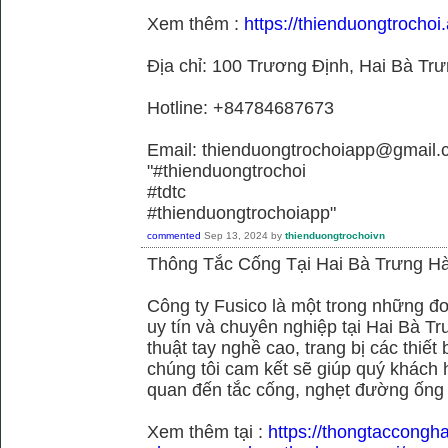
Xem thêm :
https://thienduongtrochoi.
Địa chỉ: 100 Trương Định, Hai Bà Trư
Hotline: +84784687673
Email: thienduongtrochoiapp@gmail.
"#thienduongtrochoi
#tdtc
#thienduongtrochoiapp"
commented
Sep 13, 2024
by
thienduongtrochoivn
Thông Tắc Cống Tại Hai Bà Trưng Hà
Công ty Fusico là một trong những đơ
uy tín và chuyên nghiệp tại Hai Bà Tr
thuật tay nghề cao, trang bị các thiết 
chúng tôi cam kết sẽ giúp quý khách h
quan đến tắc cống, nghẹt đường ống
Xem thêm tại :
https://thongtaccongh