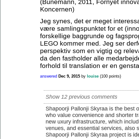
(Bünemann, 2011, Fornyet innova
Koncernen)
Jeg synes, det er meget interes
være samlingspunktet for et (in
forskellige baggrunde og fagsprog
LEGO kommer med. Jeg ser derfo
perspektiv som en vigtig og rele
da den fastholder alle medarbejd
forhold til translation er en genst
answered
Dec 9, 2015
by
louise
(
100
points)
Show 12 previous comments
Shapoorji Pallonji Skyraa is the best 
who value convenience and shorter tra
new uxury infrastructure, which inclu
venues, and essential services, also s
Shapoorji Pallonji Skyraa project is id