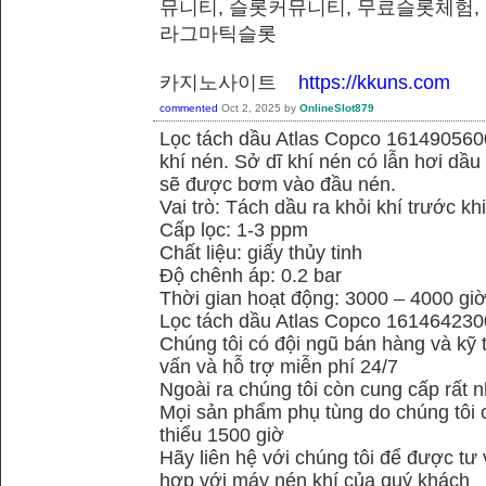
뮤니티, 슬롯커뮤니티, 무료슬롯체험,
라그마틱슬롯
카지노사이트
https://kkuns.com
commented
Oct 2, 2025
by
OnlineSlot879
Lọc tách dầu Atlas Copco 1614905600
khí nén. Sở dĩ khí nén có lẫn hơi dầu 
sẽ được bơm vào đầu nén.
Vai trò: Tách dầu ra khỏi khí trước kh
Cấp lọc: 1-3 ppm
Chất liệu: giấy thủy tinh
Độ chênh áp: 0.2 bar
Thời gian hoạt động: 3000 – 4000 gi
Lọc tách dầu Atlas Copco 161464230
Chúng tôi có đội ngũ bán hàng và kỹ 
vấn và hỗ trợ miễn phí 24/7
Ngoài ra chúng tôi còn cung cấp rất n
Mọi sản phẩm phụ tùng do chúng tôi 
thiểu 1500 giờ
Hãy liên hệ với chúng tôi để được tư
hợp với máy nén khí của quý khách