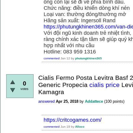
ống còn lại sẽ đi về phía bình dầu.
Chức năng: điều khiển dòng khí nén
Loại van: thường đóng/thường mở
Hãng sản xuất: Ingersoll Rand
https://phutungkhinen365.com/van-dien
Với đội ngũ kinh doanh trẻ nhiệt tình,
ràng chính xác tận tâm sẽ giúp quý
hợp nhất với nhu cầu
Hotline: 083 959 1316
commented
Jan 12
by
phutungkhinen365
Cialis Fermo Posta Levitra Bas
0
Generic Propecia
cialis price
Levi
votes
Kamagra
answered
Apr 25, 2018
by
Addattece
(
100
points)
https://critcogames.com/
commented
Jun 19
by
Alloco