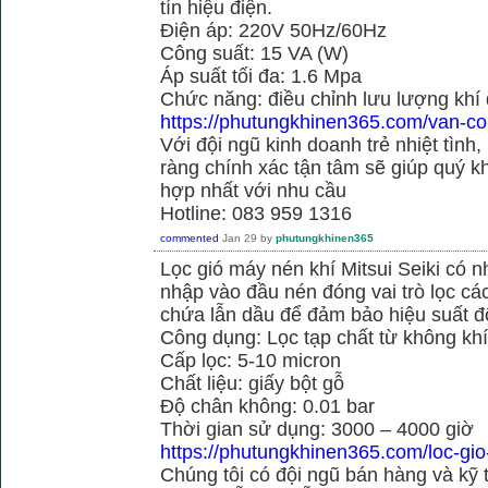
tín hiệu điện.
Điện áp: 220V 50Hz/60Hz
Công suất: 15 VA (W)
Áp suất tối đa: 1.6 Mpa
Chức năng: điều chỉnh lưu lượng khí
https://phutungkhinen365.com/van-co
Với đội ngũ kinh doanh trẻ nhiệt tình,
ràng chính xác tận tâm sẽ giúp quý
hợp nhất với nhu cầu
Hotline: 083 959 1316
commented
Jan 29
by
phutungkhinen365
Lọc gió máy nén khí Mitsui Seiki có 
nhập vào đầu nén đóng vai trò lọc cá
chứa lẫn dầu để đảm bảo hiệu suất đ
Công dụng: Lọc tạp chất từ không kh
Cấp lọc: 5-10 micron
Chất liệu: giấy bột gỗ
Độ chân không: 0.01 bar
Thời gian sử dụng: 3000 – 4000 giờ
https://phutungkhinen365.com/loc-gio
Chúng tôi có đội ngũ bán hàng và kỹ 