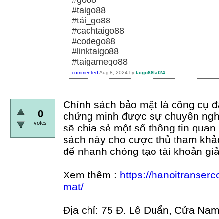
#taigo88
#tải_go88
#cachtaigo88
#codego88
#linktaigo88
#taigamego88
commented
Aug 8, 2024
by
taigo88lat24
Chính sách bảo mật là công cụ đ
0
chứng minh được sự chuyên nghi
votes
sẽ chia sẻ một số thông tin quan
sách này cho cược thủ tham khả
để nhanh chóng tạo tài khoản giả
Xem thêm :
https://hanoitranser
mat/
Địa chỉ: 75 Đ. Lê Duẩn, Cửa Nam