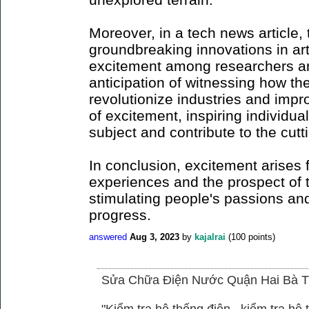
Moreover, in a tech news article
groundbreaking innovations in arti
excitement among researchers an
anticipation of witnessing how t
revolutionize industries and impro
of excitement, inspiring individua
subject and contribute to the cu
In conclusion, excitement arises 
experiences and the prospect of 
stimulating people's passions and
progress.
answered
Aug 3, 2023
by
kajalrai
(
100
points)
Sửa Chữa Điện Nước Quận Hai Bà T
"Kiểm tra hệ thống điện , kiểm tra h