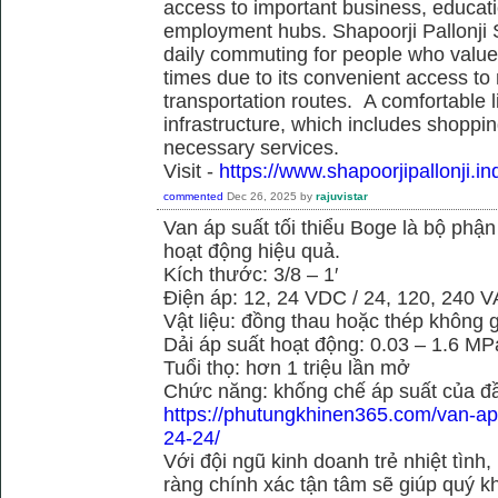
access to important business, educati
employment hubs. Shapoorji Pallonji S
daily commuting for people who value
times due to its convenient access to
transportation routes. A comfortable l
infrastructure, which includes shoppi
necessary services.
Visit -
https://www.shapoorjipallonji.ind
commented
Dec 26, 2025
by
rajuvistar
Van áp suất tối thiểu Boge là bộ phậ
hoạt động hiệu quả.
Kích thước: 3/8 – 1′
Điện áp: 12, 24 VDC / 24, 120, 240 
Vật liệu: đồng thau hoặc thép không g
Dải áp suất hoạt động: 0.03 – 1.6 MP
Tuổi thọ: hơn 1 triệu lần mở
Chức năng: khống chế áp suất của đầ
https://phutungkhinen365.com/van-ap-
24-24/
Với đội ngũ kinh doanh trẻ nhiệt tình,
ràng chính xác tận tâm sẽ giúp quý