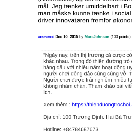
mål. Jeg tænker umiddelbart i Bo
man måske kunne tænke i social el
driver innovatøren fremfor økonom
answered
Dec 10, 2015
by
MarcJohnson
(
100
points)
"Ngày nay, trên thị trường cá cược có
khác nhau. Trong đó thiên đường trò 
hàng đầu với nhiều năm hoạt động uy
người chơi đông đảo cùng cùng với
Người chơi được trải nghiệm nhiều 
không nhàm chán. Tham khảo bài viết
ích.
Xem thêm :
https://thienduongtrochoi
Địa chỉ: 100 Trương Định, Hai Bà Trư
Hotline: +84784687673