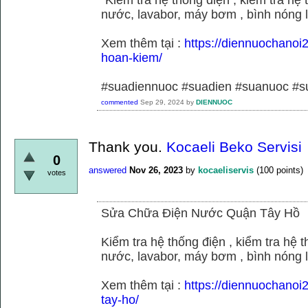
nước, lavabor, máy bơm , bình nóng 
Xem thêm tại :
https://diennuochano
hoan-kiem/
#suadiennuoc #suadien #suanuoc 
commented
Sep 29, 2024
by
DIENNUOC
Thank you.
Kocaeli Beko Servisi
0
answered
Nov 26, 2023
by
kocaeliservis
(
100
points)
votes
Sửa Chữa Điện Nước Quận Tây Hồ
Kiểm tra hệ thống điện , kiểm tra hệ
nước, lavabor, máy bơm , bình nóng 
Xem thêm tại :
https://diennuochano
tay-ho/