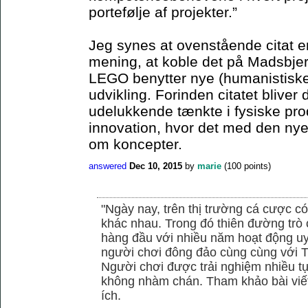
portefølje af projekter.”
Jeg synes at ovenstående citat er 
mening, at koble det på Madsbjer
LEGO benytter nye (humanistiske)
udvikling. Forinden citatet blive
udelukkende tænkte i fysiske pro
innovation, hvor det med den ny
om koncepter.
answered
Dec 10, 2015
by
marie
(
100
points)
"Ngày nay, trên thị trường cá cược có
khác nhau. Trong đó thiên đường trò 
hàng đầu với nhiều năm hoạt động uy
người chơi đông đảo cùng cùng với
Người chơi được trải nghiệm nhiều 
không nhàm chán. Tham khảo bài viết
ích.