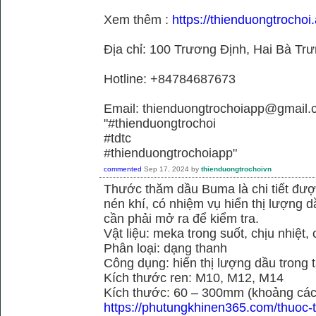
Xem thêm :
https://thienduongtrochoi.
Địa chỉ: 100 Trương Định, Hai Bà Trư
Hotline: +84784687673
Email: thienduongtrochoiapp@gmail.
"#thienduongtrochoi
#tdtc
#thienduongtrochoiapp"
commented
Sep 17, 2024
by
thienduongtrochoivn
Thước thăm dầu Buma là chi tiết đư
nén khí, có nhiệm vụ hiển thị lượng 
cần phải mở ra để kiểm tra.
Vật liệu: meka trong suốt, chịu nhiệt, 
Phân loại: dạng thanh
Công dụng: hiển thị lượng dầu trong 
Kích thước ren: M10, M12, M14
Kích thước: 60 – 300mm (khoảng cách
https://phutungkhinen365.com/thuoc