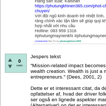
Hãng sãn xuất: Kaishan
https://phutungkhinen365.com/phot-c
chuyen/
Với đội ngũ kinh doanh trẻ nhiệt tình,
ràng chính xác tận tâm sẽ giúp quý
hợp nhất với nhu cầu
Hotline: 083 959 1316
#phutungmaynenkhi #phutungmaynen
commented
Mar 31
by
phutungkhinen365
Jespers tekst
0
"Mission-related impact becomes t
votes
wealth creation. Wealth is just a
entrepreneurs." (Dees, 2001, 2)
Dette er et interessant citat, da d
opfattelser af, hvad der driver fol
ser også en lignede aspekter mani
(Alternativet) og det er interessan