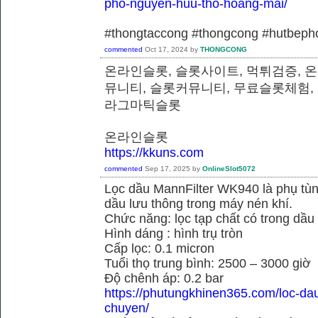
pho-nguyen-huu-tho-hoang-mai/
#thongtaccong #thongcong #hutbeph
commented
Oct 17, 2024
by
THONGCONG
온라인슬롯, 슬롯사이트, 먹튀검증, 
뮤니티, 슬롯커뮤니티, 무료슬롯체험,
라그마틱슬롯
온라인슬롯
https://kkuns.com
commented
Sep 17, 2025
by
OnlineSlot5072
Lọc dầu MannFilter WK940 là phụ tù
dầu lưu thông trong máy nén khí.
Chức năng: lọc tạp chất có trong dầu
Hình dáng : hình trụ tròn
Cấp lọc: 0.1 micron
Tuổi thọ trung bình: 2500 – 3000 giờ
Độ chênh áp: 0.2 bar
https://phutungkhinen365.com/loc-da
chuyen/