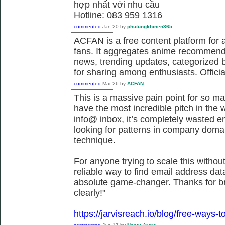
hợp nhất với nhu cầu
Hotline: 083 959 1316
commented
Jan 20
by
phutungkhinen365
ACFAN is a free content platform fo
fans. It aggregates anime recommend
news, trending updates, categorized 
for sharing among enthusiasts. Offici
commented
Mar 26
by
ACFAN
This is a massive pain point for so m
have the most incredible pitch in the wor
info@ inbox, it’s completely wasted ene
looking for patterns in company doma
technique.
For anyone trying to scale this withou
reliable way to find email address dat
absolute game-changer. Thanks for b
clearly!"
https://jarvisreach.io/blog/free-ways-