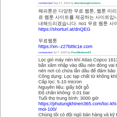
commented
Sep 17, 2024
by
thienduongtrochoivn
해피툰은 다양한 무료 웹툰, 웹툰 미리
료 웹툰 사이트를 제공하는 사이트입니
내해드리겠습니다. no1 무료 웹
https://shorturl.at/dnQEG
무료웹툰
https://xn--z27bt9c1e.com
commented
Jul 7, 2025
by
FreeWebtoon51
Lọc gió máy nén khí Atlas Copco 16
bẩn xâm nhập vào đầu nén đóng vai tr
nén nơi có chứa lẫn dầu để đảm bảo h
Công dụng: Lọc tạp chất từ không kh
Cấp lọc: 5-10 micron
Nguyên liệu: giấy bột gỗ
Độ chân không: 0.01 bar
Tuổi thọ trung bình: 3000 giờ
https://phutungkhinen365.com/loc-kh
moi-100/
Chúng tôi có đội ngũ bán hàng và kỹ 