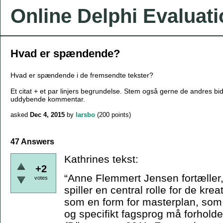
Online Delphi Evaluat
Hvad er spændende?
Hvad er spændende i de fremsendte tekster?
Et citat + et par linjers begrundelse. Stem også gerne de andres bi
uddybende kommentar.
asked
Dec 4, 2015
by
larsbo
(
200
points)
47 Answers
Kathrines tekst:
+2
“Anne Flemmert Jensen fortæller,
votes
spiller en central rolle for de kr
som en form for masterplan, som 
og specifikt fagsprog må forholde s