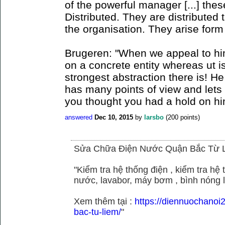
of the powerful manager [...] the
Distributed. They are distributed
the organisation. They arise for
Brugeren: "When we appeal to hi
on a concrete entity whereas ut is
strongest abstraction there is! H
has many points of view and lets
you thought you had a hold on hi
answered
Dec 10, 2015
by
larsbo
(
200
points)
Sửa Chữa Điện Nước Quận Bắc Từ 
"Kiểm tra hệ thống điện , kiểm tra h
nước, lavabor, máy bơm , bình nóng 
Xem thêm tại :
https://diennuochano
bac-tu-liem/
"