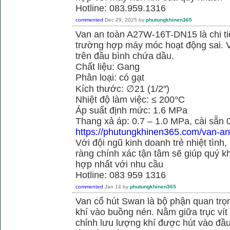
Hotline: 083.959.1316
commented
Dec 29, 2025
by
phutungkhinen365
Van an toàn A27W-16T-DN15 là chi ti
trường hợp máy móc hoạt động sai. 
trên đầu bình chứa dầu.
Chất liệu: Gang
Phân loại: có gạt
Kích thước: ∅21 (1/2″)
Nhiệt độ làm việc: ≤ 200°C
Áp suất định mức: 1.6 MPa
Thang xả áp: 0.7 – 1.0 MPa, cài sẵn
https://phutungkhinen365.com/van-an
Với đội ngũ kinh doanh trẻ nhiệt tình,
ràng chính xác tận tâm sẽ giúp quý
hợp nhất với nhu cầu
Hotline: 083 959 1316
commented
Jan 14
by
phutungkhinen365
Van cổ hút Swan là bộ phận quan trọ
khí vào buồng nén. Nằm giữa trục vít 
chỉnh lưu lượng khí được hút vào đầ