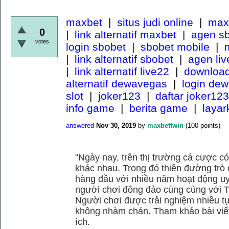
maxbet
|
situs judi online
|
maxb
0
|
link alternatif maxbet
|
agen s
votes
login sbobet
|
sbobet mobile
|
m
|
link alternatif sbobet
|
agen li
|
link alternatif live22
|
download
alternatif dewavegas
|
login de
slot
|
joker123
|
daftar joker123
info game
|
berita game
|
laya
answered
Nov 30, 2019
by
maxbettwin
(
100
points)
"Ngày nay, trên thị trường cá cược có
khác nhau. Trong đó thiên đường trò 
hàng đầu với nhiều năm hoạt động uy
người chơi đông đảo cùng cùng với
Người chơi được trải nghiệm nhiều 
không nhàm chán. Tham khảo bài viết
ích.