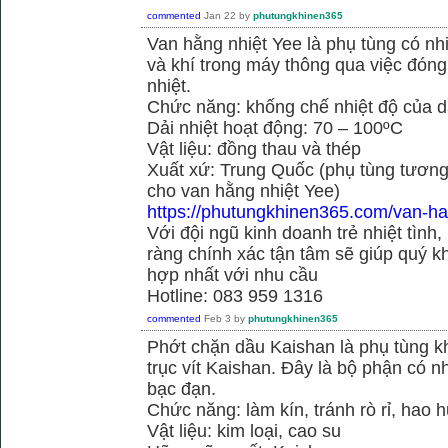
commented
Jan 22
by
phutungkhinen365
Van hằng nhiệt Yee là phụ tùng có n
và khí trong máy thông qua việc đóng 
nhiệt.
Chức năng: khống chế nhiệt độ của d
Dải nhiệt hoạt động: 70 – 100ºC
Vật liệu: đồng thau và thép
Xuất xứ: Trung Quốc (phụ tùng tương
cho van hằng nhiệt Yee)
https://phutungkhinen365.com/van-ha
Với đội ngũ kinh doanh trẻ nhiệt tình,
ràng chính xác tận tâm sẽ giúp quý
hợp nhất với nhu cầu
Hotline: 083 959 1316
commented
Feb 3
by
phutungkhinen365
Phớt chặn dầu Kaishan là phụ tùng kh
trục vít Kaishan. Đây là bộ phận có 
bạc đạn.
Chức năng: làm kín, tránh rò rỉ, hao 
Vật liệu: kim loại, cao su