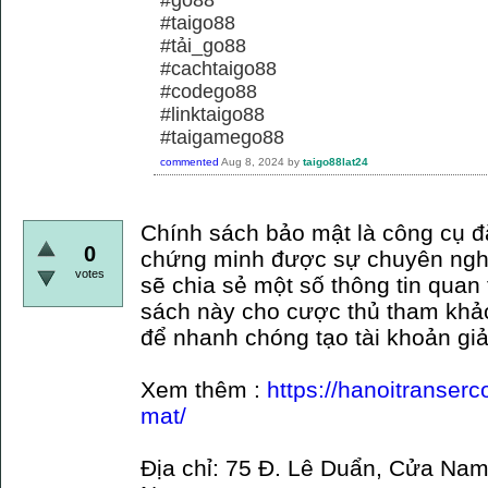
#taigo88
#tải_go88
#cachtaigo88
#codego88
#linktaigo88
#taigamego88
commented
Aug 8, 2024
by
taigo88lat24
Chính sách bảo mật là công cụ đ
0
chứng minh được sự chuyên nghi
votes
sẽ chia sẻ một số thông tin quan
sách này cho cược thủ tham khả
để nhanh chóng tạo tài khoản giả
Xem thêm :
https://hanoitranser
mat/
Địa chỉ: 75 Đ. Lê Duẩn, Cửa Nam