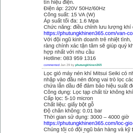
tín hiệu điện.
Điện áp: 220V 50Hz/60Hz
Công suất: 15 VA (W)
Áp suất tối đa: 1.6 Mpa
Chức năng: điều chỉnh lưu lượng khí
https://phutungkhinen365.com/van-co
Với đội ngũ kinh doanh trẻ nhiệt tình,
ràng chính xác tận tâm sẽ giúp quý
hợp nhất với nhu cầu
Hotline: 083 959 1316
commented
Jan 29
by
phutungkhinen365
Lọc gió máy nén khí Mitsui Seiki có 
nhập vào đầu nén đóng vai trò lọc cá
chứa lẫn dầu để đảm bảo hiệu suất đ
Công dụng: Lọc tạp chất từ không kh
Cấp lọc: 5-10 micron
Chất liệu: giấy bột gỗ
Độ chân không: 0.01 bar
Thời gian sử dụng: 3000 – 4000 giờ
https://phutungkhinen365.com/loc-gio
Chúng tôi có đội ngũ bán hàng và kỹ 