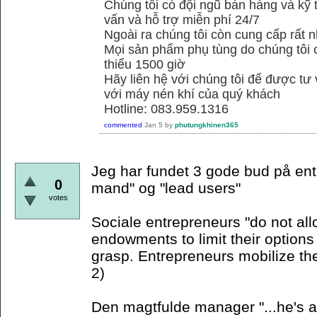
Chúng tôi có đội ngũ bán hàng và kỹ 
vấn và hỗ trợ miễn phí 24/7
Ngoài ra chúng tôi còn cung cấp rất n
Mọi sản phẩm phụ tùng do chúng tôi 
thiểu 1500 giờ
Hãy liên hệ với chúng tôi để được tư
với máy nén khí của quý khách
Hotline: 083.959.1316
commented
Jan 5
by
phutungkhinen365
Jeg har fundet 3 gode bud på ent
0
mand" og "lead users"
votes
Sociale entrepreneurs "do not allo
endowments to limit their options 
grasp. Entrepreneurs mobilize th
2)
Den magtfulde manager "...he's a