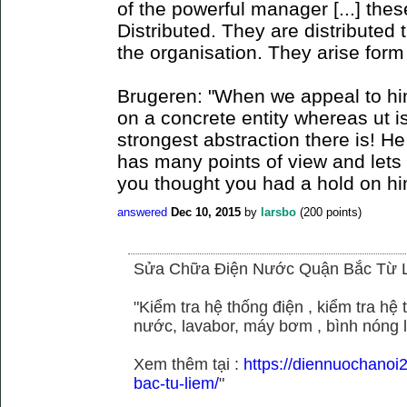
of the powerful manager [...] the
Distributed. They are distributed
the organisation. They arise for
Brugeren: "When we appeal to hi
on a concrete entity whereas ut is
strongest abstraction there is! H
has many points of view and lets
you thought you had a hold on hi
answered
Dec 10, 2015
by
larsbo
(
200
points)
Sửa Chữa Điện Nước Quận Bắc Từ 
"Kiểm tra hệ thống điện , kiểm tra h
nước, lavabor, máy bơm , bình nóng 
Xem thêm tại :
https://diennuochano
bac-tu-liem/
"