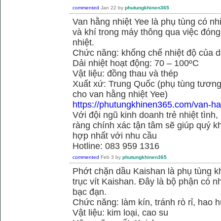
commented
Jan 22
by
phutungkhinen365
Van hằng nhiệt Yee là phụ tùng có n
và khí trong máy thông qua việc đóng 
nhiệt.
Chức năng: khống chế nhiệt độ của d
Dải nhiệt hoạt động: 70 – 100ºC
Vật liệu: đồng thau và thép
Xuất xứ: Trung Quốc (phụ tùng tương
cho van hằng nhiệt Yee)
https://phutungkhinen365.com/van-ha
Với đội ngũ kinh doanh trẻ nhiệt tình,
ràng chính xác tận tâm sẽ giúp quý
hợp nhất với nhu cầu
Hotline: 083 959 1316
commented
Feb 3
by
phutungkhinen365
Phớt chặn dầu Kaishan là phụ tùng kh
trục vít Kaishan. Đây là bộ phận có 
bạc đạn.
Chức năng: làm kín, tránh rò rỉ, hao 
Vật liệu: kim loại, cao su