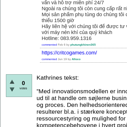
vấn và hỗ trợ miễn phí 24/7
Ngoài ra chúng tôi còn cung cấp rất n
Mọi sản phẩm phụ tùng do chúng tôi 
thiểu 1500 giờ
Hãy liên hệ với chúng tôi để được tư
với máy nén khí của quý khách
Hotline: 083.959.1316
commented
Feb 6
by
phutungkhinen365
https://critcogames.com/
commented
Jun 19
by
Alloco
Kathrines tekst:
0
votes
”Med innovationsmodellen er inn
ud til at handle om søjlerne bus
og proces. Den helhedsorienterede
resulterer bl.a. i stærkere koncep
ressourcestyring og mulighed for
kompetencebehovene i hvert proje