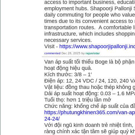
access to important business, educati
employment hubs. Shapoorji Pallonji S
daily commuting for people who value
times due to its convenient access to
transportation routes. A comfortable l
infrastructure, which includes shoppi
necessary services.
Visit -
https://www.shapoorjipallonji.ind
commented
Dec 26, 2025
by
rajuvistar
Van áp suất tối thiểu Boge là bộ phậ
hoạt động hiệu quả.
Kích thước: 3/8 – 1′
Điện áp: 12, 24 VDC / 24, 120, 240 
Vật liệu: đồng thau hoặc thép không g
Dải áp suất hoạt động: 0.03 – 1.6 MP
Tuổi thọ: hơn 1 triệu lần mở
Chức năng: khống chế áp suất của đầ
https://phutungkhinen365.com/van-ap-
24-24/
Với đội ngũ kinh doanh trẻ nhiệt tình,
ràng chính xác tận tâm sẽ giúp quý