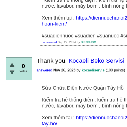
nước, lavabor, máy bơm , bình nóng 
Xem thêm tại :
https://diennuochano
hoan-kiem/
#suadiennuoc #suadien #suanuoc 
commented
Sep 29, 2024
by
DIENNUOC
Thank you.
Kocaeli Beko Servisi
0
answered
Nov 26, 2023
by
kocaeliservis
(
100
points)
votes
Sửa Chữa Điện Nước Quận Tây Hồ
Kiểm tra hệ thống điện , kiểm tra hệ
nước, lavabor, máy bơm , bình nóng 
Xem thêm tại :
https://diennuochano
tay-ho/