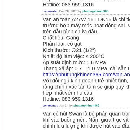
Hotline: 083.959.1316
commented
Dec 29, 2025
by
phutungkhinen365
Van an toàn A27W-16T-DN15 là chi ti
trường hợp máy móc hoạt động sai. 
trên đầu bình chứa dầu.
Chất liệu: Gang
Phân loại: có gạt
Kích thước: ∅21 (1/2″)
Nhiệt độ làm việc: ≤ 200°C
Áp suất định mức: 1.6 MPa
Thang xả áp: 0.7 – 1.0 MPa, cài sẵn
https://phutungkhinen365.com/van-an
Với đội ngũ kinh doanh trẻ nhiệt tình,
ràng chính xác tận tâm sẽ giúp quý
hợp nhất với nhu cầu
Hotline: 083 959 1316
commented
Jan 14
by
phutungkhinen365
Van cổ hút Swan là bộ phận quan trọ
khí vào buồng nén. Nằm giữa trục vít 
chỉnh lưu lượng khí được hút vào đầ