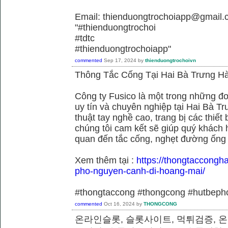
Email: thienduongtrochoiapp@gmail.
"#thienduongtrochoi
#tdtc
#thienduongtrochoiapp"
commented
Sep 17, 2024
by
thienduongtrochoivn
Thông Tắc Cống Tại Hai Bà Trưng Hà
Công ty Fusico là một trong những đơ
uy tín và chuyên nghiệp tại Hai Bà Tr
thuật tay nghề cao, trang bị các thiết 
chúng tôi cam kết sẽ giúp quý khách h
quan đến tắc cống, nghẹt đường ống
Xem thêm tại :
https://thongtaccongh
pho-nguyen-canh-di-hoang-mai/
#thongtaccong #thongcong #hutbeph
commented
Oct 16, 2024
by
THONGCONG
온라인슬롯, 슬롯사이트, 먹튀검증, 