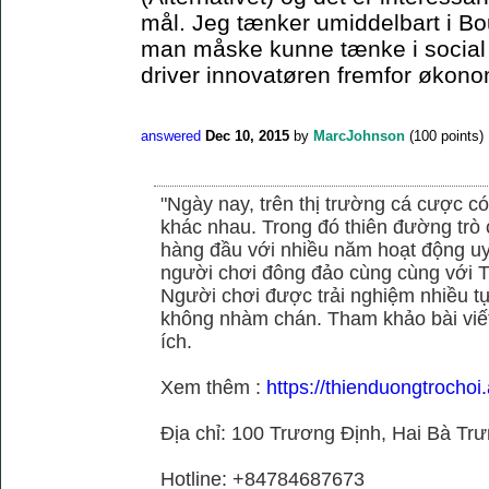
mål. Jeg tænker umiddelbart i Bo
man måske kunne tænke i social el
driver innovatøren fremfor økonom
answered
Dec 10, 2015
by
MarcJohnson
(
100
points)
"Ngày nay, trên thị trường cá cược có
khác nhau. Trong đó thiên đường trò 
hàng đầu với nhiều năm hoạt động uy
người chơi đông đảo cùng cùng với
Người chơi được trải nghiệm nhiều 
không nhàm chán. Tham khảo bài viết
ích.
Xem thêm :
https://thienduongtrochoi
Địa chỉ: 100 Trương Định, Hai Bà Trư
Hotline: +84784687673