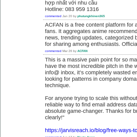
hợp nhất với nhu cầu
Hotline: 083 959 1316
commented
Jan 20
by
phutungkhinen365
ACFAN is a free content platform fo
fans. It aggregates anime recommend
news, trending updates, categorized 
for sharing among enthusiasts. Offici
commented
Mar 26
by
ACFAN
This is a massive pain point for so m
have the most incredible pitch in the wor
info@ inbox, it’s completely wasted ene
looking for patterns in company doma
technique.
For anyone trying to scale this withou
reliable way to find email address dat
absolute game-changer. Thanks for b
clearly!"
https://jarvisreach.io/blog/free-ways-