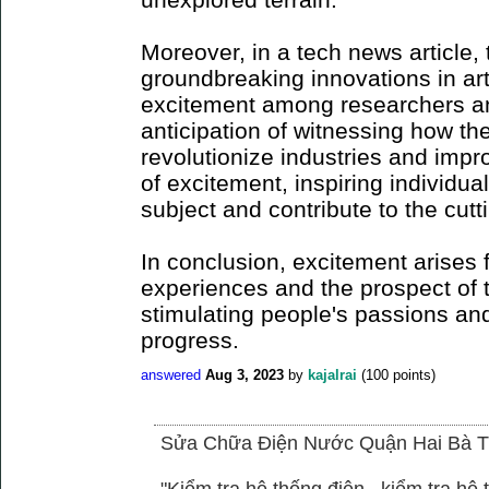
Moreover, in a tech news article
groundbreaking innovations in arti
excitement among researchers an
anticipation of witnessing how t
revolutionize industries and impro
of excitement, inspiring individua
subject and contribute to the cu
In conclusion, excitement arises 
experiences and the prospect of 
stimulating people's passions and
progress.
answered
Aug 3, 2023
by
kajalrai
(
100
points)
Sửa Chữa Điện Nước Quận Hai Bà T
"Kiểm tra hệ thống điện , kiểm tra h