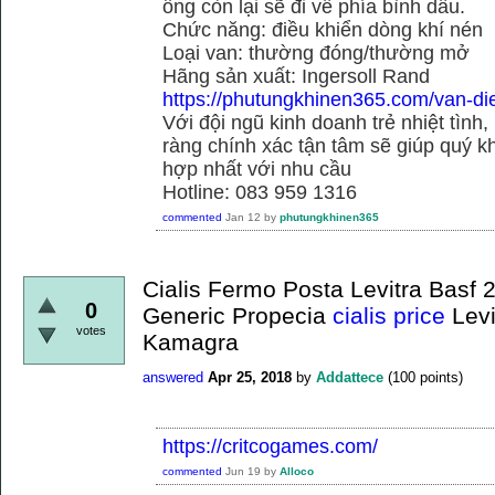
ống còn lại sẽ đi về phía bình dầu.
Chức năng: điều khiển dòng khí nén
Loại van: thường đóng/thường mở
Hãng sản xuất: Ingersoll Rand
https://phutungkhinen365.com/van-dien
Với đội ngũ kinh doanh trẻ nhiệt tình,
ràng chính xác tận tâm sẽ giúp quý
hợp nhất với nhu cầu
Hotline: 083 959 1316
commented
Jan 12
by
phutungkhinen365
Cialis Fermo Posta Levitra Bas
0
Generic Propecia
cialis price
Levi
votes
Kamagra
answered
Apr 25, 2018
by
Addattece
(
100
points)
https://critcogames.com/
commented
Jun 19
by
Alloco