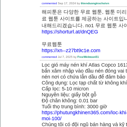
commented
Sep 17, 2024
by
thienduongtrochoivn
해피툰은 다양한 무료 웹툰, 웹툰 미리
료 웹툰 사이트를 제공하는 사이트입니
내해드리겠습니다. no1 무료 웹
https://shorturl.at/dnQEG
무료웹툰
https://xn--z27bt9c1e.com
commented
Jul 7, 2025
by
FreeWebtoon51
Lọc gió máy nén khí Atlas Copco 16
bẩn xâm nhập vào đầu nén đóng vai tr
nén nơi có chứa lẫn dầu để đảm bảo h
Công dụng: Lọc tạp chất từ không kh
Cấp lọc: 5-10 micron
Nguyên liệu: giấy bột gỗ
Độ chân không: 0.01 bar
Tuổi thọ trung bình: 3000 giờ
https://phutungkhinen365.com/loc-kh
moi-100/
Chúng tôi có đội ngũ bán hàng và kỹ 