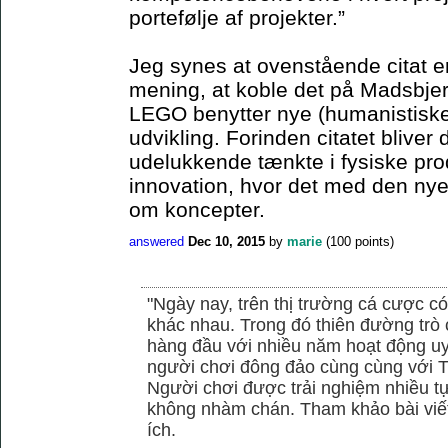
portefølje af projekter.”
Jeg synes at ovenstående citat er 
mening, at koble det på Madsbjer
LEGO benytter nye (humanistiske)
udvikling. Forinden citatet blive
udelukkende tænkte i fysiske pro
innovation, hvor det med den ny
om koncepter.
answered
Dec 10, 2015
by
marie
(
100
points)
"Ngày nay, trên thị trường cá cược có
khác nhau. Trong đó thiên đường trò 
hàng đầu với nhiều năm hoạt động uy
người chơi đông đảo cùng cùng với
Người chơi được trải nghiệm nhiều 
không nhàm chán. Tham khảo bài viết
ích.