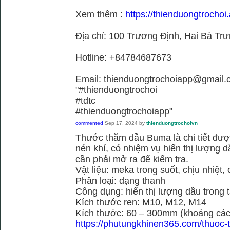
Xem thêm :
https://thienduongtrochoi.
Địa chỉ: 100 Trương Định, Hai Bà Trư
Hotline: +84784687673
Email: thienduongtrochoiapp@gmail.
"#thienduongtrochoi
#tdtc
#thienduongtrochoiapp"
commented
Sep 17, 2024
by
thienduongtrochoivn
Thước thăm dầu Buma là chi tiết đư
nén khí, có nhiệm vụ hiển thị lượng 
cần phải mở ra để kiểm tra.
Vật liệu: meka trong suốt, chịu nhiệt, 
Phân loại: dạng thanh
Công dụng: hiển thị lượng dầu trong 
Kích thước ren: M10, M12, M14
Kích thước: 60 – 300mm (khoảng cách
https://phutungkhinen365.com/thuoc