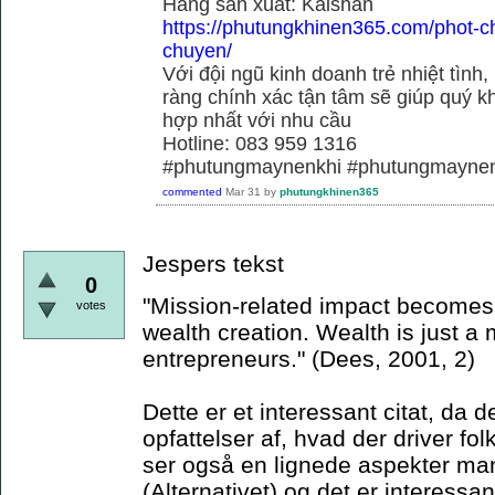
Hãng sãn xuất: Kaishan
https://phutungkhinen365.com/phot-c
chuyen/
Với đội ngũ kinh doanh trẻ nhiệt tình,
ràng chính xác tận tâm sẽ giúp quý
hợp nhất với nhu cầu
Hotline: 083 959 1316
#phutungmaynenkhi #phutungmaynen
commented
Mar 31
by
phutungkhinen365
Jespers tekst
0
"Mission-related impact becomes t
votes
wealth creation. Wealth is just a
entrepreneurs." (Dees, 2001, 2)
Dette er et interessant citat, da d
opfattelser af, hvad der driver fol
ser også en lignede aspekter mani
(Alternativet) og det er interessan