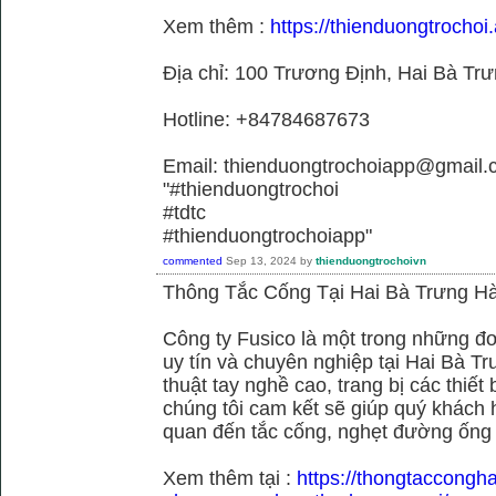
Xem thêm :
https://thienduongtrochoi.
Địa chỉ: 100 Trương Định, Hai Bà Trư
Hotline: +84784687673
Email: thienduongtrochoiapp@gmail.
"#thienduongtrochoi
#tdtc
#thienduongtrochoiapp"
commented
Sep 13, 2024
by
thienduongtrochoivn
Thông Tắc Cống Tại Hai Bà Trưng Hà
Công ty Fusico là một trong những đơ
uy tín và chuyên nghiệp tại Hai Bà Tr
thuật tay nghề cao, trang bị các thiết 
chúng tôi cam kết sẽ giúp quý khách h
quan đến tắc cống, nghẹt đường ống
Xem thêm tại :
https://thongtaccongh