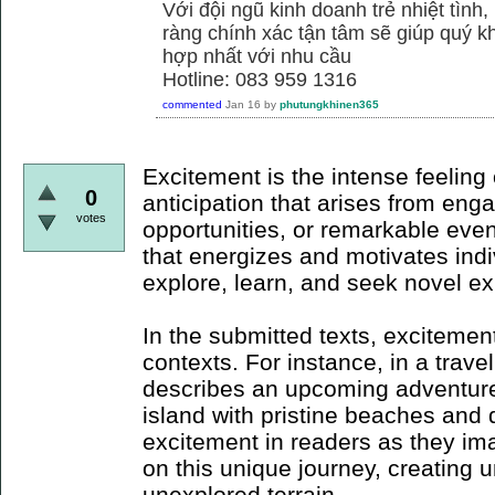
Với đội ngũ kinh doanh trẻ nhiệt tình,
ràng chính xác tận tâm sẽ giúp quý
hợp nhất với nhu cầu
Hotline: 083 959 1316
commented
Jan 16
by
phutungkhinen365
Excitement is the intense feeling 
0
anticipation that arises from en
votes
opportunities, or remarkable event
that energizes and motivates indi
explore, learn, and seek novel e
In the submitted texts, excitemen
contexts. For instance, in a trave
describes an upcoming adventure
island with pristine beaches and 
excitement in readers as they i
on this unique journey, creating 
unexplored terrain.