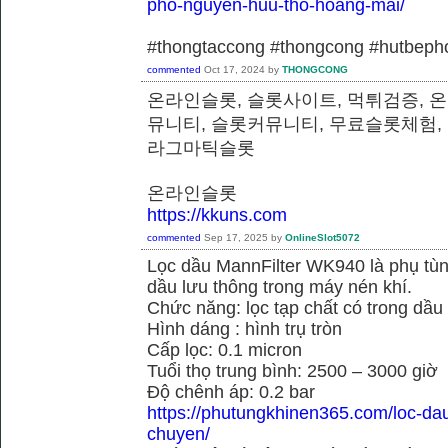
pho-nguyen-huu-tho-hoang-mai/
#thongtaccong #thongcong #hutbeph
commented
Oct 17, 2024
by
THONGCONG
온라인슬롯, 슬롯사이트, 먹튀검증, 
뮤니티, 슬롯커뮤니티, 무료슬롯체험,
라그마틱슬롯
온라인슬롯
https://kkuns.com
commented
Sep 17, 2025
by
OnlineSlot5072
Lọc dầu MannFilter WK940 là phụ tù
dầu lưu thông trong máy nén khí.
Chức năng: lọc tạp chất có trong dầu
Hình dáng : hình trụ tròn
Cấp lọc: 0.1 micron
Tuổi thọ trung bình: 2500 – 3000 giờ
Độ chênh áp: 0.2 bar
https://phutungkhinen365.com/loc-da
chuyen/