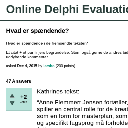
Online Delphi Evaluat
Hvad er spændende?
Hvad er spændende i de fremsendte tekster?
Et citat + et par linjers begrundelse. Stem også gerne de andres bi
uddybende kommentar.
asked
Dec 4, 2015
by
larsbo
(
200
points)
47 Answers
Kathrines tekst:
+2
“Anne Flemmert Jensen fortæller,
votes
spiller en central rolle for de kr
som en form for masterplan, som 
og specifikt fagsprog må forholde s