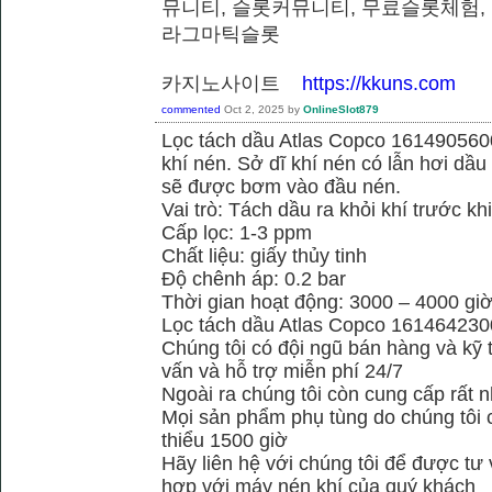
뮤니티, 슬롯커뮤니티, 무료슬롯체험,
라그마틱슬롯
카지노사이트
https://kkuns.com
commented
Oct 2, 2025
by
OnlineSlot879
Lọc tách dầu Atlas Copco 1614905600
khí nén. Sở dĩ khí nén có lẫn hơi dầu 
sẽ được bơm vào đầu nén.
Vai trò: Tách dầu ra khỏi khí trước kh
Cấp lọc: 1-3 ppm
Chất liệu: giấy thủy tinh
Độ chênh áp: 0.2 bar
Thời gian hoạt động: 3000 – 4000 gi
Lọc tách dầu Atlas Copco 161464230
Chúng tôi có đội ngũ bán hàng và kỹ 
vấn và hỗ trợ miễn phí 24/7
Ngoài ra chúng tôi còn cung cấp rất n
Mọi sản phẩm phụ tùng do chúng tôi 
thiểu 1500 giờ
Hãy liên hệ với chúng tôi để được tư
hợp với máy nén khí của quý khách