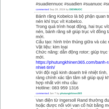
#suadiennuoc #suadien #suanuoc 
commented
Sep 28, 2024
by
DIENNUOC
Bánh răng Kobelco là bộ phận quan 
nén khí trục vít Kobelco.
Trong quá trình hoạt động, hai trục v
nén, bánh răng sẽ giúp trục vít đồng
mới.
Cấu tạo: hình tròn thủng giữa và các
Vật liệu: kim loại
Chức năng: dẫn động rotor; giúp trục
mới.
https://phutungkhinen365.com/banh-r
nhiet-tinh/
Với đội ngũ kinh doanh trẻ nhiệt tình,
ràng chính xác tận tâm sẽ giúp quý
hợp nhất với nhu cầu
Hotline: 083 959 1316
commented
Jan 7
by
phutungkhinen365
Van điện từ Ingersoll Rand thường đư
hoặc được nối với van cổ hút bằng