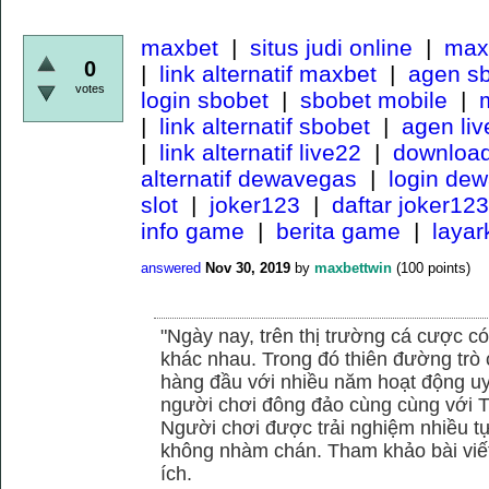
maxbet
|
situs judi online
|
maxb
0
|
link alternatif maxbet
|
agen s
votes
login sbobet
|
sbobet mobile
|
m
|
link alternatif sbobet
|
agen li
|
link alternatif live22
|
download
alternatif dewavegas
|
login de
slot
|
joker123
|
daftar joker123
info game
|
berita game
|
laya
answered
Nov 30, 2019
by
maxbettwin
(
100
points)
"Ngày nay, trên thị trường cá cược có
khác nhau. Trong đó thiên đường trò 
hàng đầu với nhiều năm hoạt động uy
người chơi đông đảo cùng cùng với
Người chơi được trải nghiệm nhiều 
không nhàm chán. Tham khảo bài viết
ích.