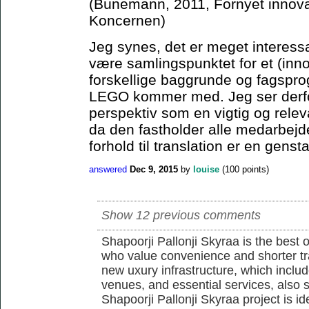
(Bünemann, 2011, Fornyet innova
Koncernen)
Jeg synes, det er meget interes
være samlingspunktet for et (in
forskellige baggrunde og fagsprog
LEGO kommer med. Jeg ser derfo
perspektiv som en vigtig og rele
da den fastholder alle medarbejd
forhold til translation er en genst
answered
Dec 9, 2015
by
louise
(
100
points)
Show 12 previous comments
Shapoorji Pallonji Skyraa is the best 
who value convenience and shorter tra
new uxury infrastructure, which inclu
venues, and essential services, also s
Shapoorji Pallonji Skyraa project is id