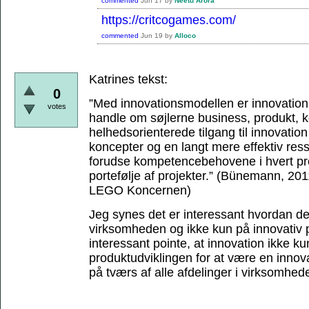
commented
Jun 17
by
Neetu Arora
https://critcogames.com/
commented
Jun 19
by
Alloco
Katrines tekst:
0
”Med innovationsmodellen er innovations
votes
handle om søjlerne business, produkt,
helhedsorienterede tilgang til innovation 
koncepter og en langt mere effektiv res
forudse kompetencebehovene i hvert proj
portefølje af projekter.”
(Bünemann, 2011,
LEGO Koncernen)
Jeg synes det er interessant hvordan de
virksomheden og ikke kun på innovativ p
interessant pointe, at innovation ikke ku
produktudviklingen for at være en inno
på tværs af alle afdelinger i virksomhed