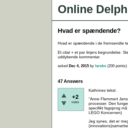
Online Delph
Hvad er spændende?
Hvad er spændende i de fremsendte te
Et citat + et par linjers begrundelse. 
uddybende kommentar.
asked
Dec 4, 2015
by
larsbo
(
200
points)
47 Answers
Kathrines tekst:
+2
“Anne Flemmert Jensen 
votes
processer. Den funger
specifikt fagsprog må 
LEGO Koncernen)
Jeg synes, det er meg
(innovations)samarbej