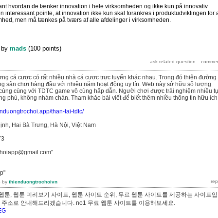
sant hvordan de tænker innovation i hele virksomheden og ikke kun på innovativ
n interessant pointe, at innovation ikke kun skal forankres i produktudviklingen for 
mhed, men må tænkes på tværs af alle afdelinger i virksomheden.
by
mads
(
100
points)
rường cá cược có rất nhiều nhà cá cược trực tuyến khác nhau. Trong đó thiên đường 
ng sân chơi hàng đầu với nhiều năm hoạt động uy tín. Web này sở hữu số lượng
cùng cùng với TDTC game vô cùng hấp dẫn. Người chơi được trải nghiệm nhiều t
 phú, không nhàm chán. Tham khảo bài viết để biết thêm nhiều thông tin hữu ích
ienduongtrochoi.app/than-tai-tdtc/
ịnh, Hai Bà Trưng, Hà Nội, Việt Nam
73
ochoiapp@gmail.com"
p"
4
by
thienduongtrochoivn
웹툰, 웹툰 미리보기 사이트, 웹툰 사이트 순위, 무료 웹툰 사이트를 제공하는 사이트
빠른 주소로 안내해드리겠습니다. no1 무료 웹툰 사이트를 이용해보세요.
QEG