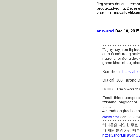
Jeg synes det er interes
produktudvikling. Det er e
være en innovativ virkso
answered
Dec 10, 2015
"Ngày nay, trên thị t
chơi là một trong nhữ
người chơi đông đảo 
game khác nhau, phong
Xem thêm :
https://th
Địa chỉ: 100 Trương Đ
Hotline: +847846876
Email: thienduongtr
"#thienduongtrochoi
#tdtc
#thienduongtrochoiap
commented
Sep 17, 202
해피툰은 다양한 무료 
다. 해피툰의 가장 
https://shorturl.at/dn