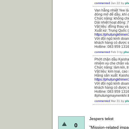
commented
Jan 22
by
ph
Van hằng nhiệt Yee là
đóng mở để dầu, khí đi
Chức năng: khống chế
Dải nhiệt hoạt động: 
Vật liệu: đồng thau và
Xuất xứ: Trung Quốc (
https://phutungkhine
Với đội ngũ kinh doanh
khách hàng có được s
Hotline: 083 959 131
commented
Feb 3
by
phu
Phớt chặn dầu Kaishan
nhiệm vụ che chắn và
Chức năng: làm kín, tr
Vật liệu: kim loại, cao
Hãng sãn xuất: Kaish
https://phutungkhine
Với đội ngũ kinh doanh
khách hàng có được s
Hotline: 083 959 131
#phutungmaynenkhi 
commented
Mar 31
by
ph
Jespers tekst
0
"Mission-related impac