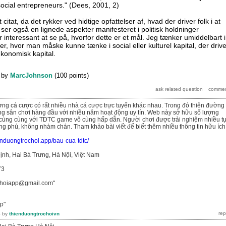
ocial entrepreneurs." (Dees, 2001, 2)
 citat, da det rykker ved hidtige opfattelser af, hvad der driver folk i at
ser også en lignede aspekter manifesteret i politisk holdninger
er interessant at se på, hvorfor dette er et mål. Jeg tænker umiddelbart i
r, hvor man måske kunne tænke i social eller kulturel kapital, der drive
konomisk kapital.
by
MarcJohnson
(
100
points)
rường cá cược có rất nhiều nhà cá cược trực tuyến khác nhau. Trong đó thiên đường 
ng sân chơi hàng đầu với nhiều năm hoạt động uy tín. Web này sở hữu số lượng
cùng cùng với TDTC game vô cùng hấp dẫn. Người chơi được trải nghiệm nhiều t
 phú, không nhàm chán. Tham khảo bài viết để biết thêm nhiều thông tin hữu ích
ienduongtrochoi.app/bau-cua-tdtc/
ịnh, Hai Bà Trưng, Hà Nội, Việt Nam
73
ochoiapp@gmail.com"
p"
4
by
thienduongtrochoivn