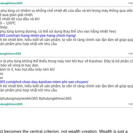
utungkhinen365
 phụ tùng có nhiệm vụ khống chế nhiệt độ của dầu và khí trong máy thông qua việc
 qua giàn giải nhiệt.
 nhiệt độ của dầu và khí
70 – 100ºC
 thép
phụ tùng tương đương, có thể sử dụng thay thế cho van hằng nhiệt Yee)
n365.com/van-hang-nhiet-yee-hang-chinh-hang/
 trẻ nhiệt tình, hiểu biết về sản phẩm, tư vấn rõ ràng chính xác tận tâm sẽ giúp qu
ản phẩm phù hợp nhất với nhu cầu
6
tungkhinen365
 là phụ tùng không thể thiếu trong máy nén khí trục vít Kaishan. Đây là bộ phận c
 bảo vệ vòng bi bạc đạn.
ánh rò rỉ, hao hụt dầu máy nén khí
 su
an
n365.com/phot-chan-dau-kaishan-mien-phi-van-chuyen/
 trẻ nhiệt tình, hiểu biết về sản phẩm, tư vấn rõ ràng chính xác tận tâm sẽ giúp qu
ản phẩm phù hợp nhất với nhu cầu
6
#phutungmaynenkhi365 #phutungkhinen365
utungkhinen365
t becomes the central criterion, not wealth creation. Wealth is just a