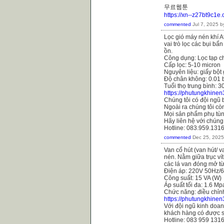
무료웹툰
https://xn--z27bt9c1e
commented
Jul 7, 2025
b
Lọc gió máy nén khí 
vai trò lọc các bụi b
ồn.
Công dụng: Lọc tạp ch
Cấp lọc: 5-10 micron
Nguyên liệu: giấy bột
Độ chân không: 0.01 
Tuổi thọ trung bình: 3
https://phutungkhine
Chúng tôi có đội ngũ 
Ngoài ra chúng tôi còn
Mọi sản phẩm phụ tùn
Hãy liên hệ với chúng
Hotline: 083.959.131
commented
Dec 25, 2025
Van cổ hút (van hút/ 
nén. Nằm giữa trục ví
các lá van đóng mở từ 
Điện áp: 220V 50Hz/
Công suất: 15 VA (W)
Áp suất tối đa: 1.6 Mp
Chức năng: điều chỉn
https://phutungkhine
Với đội ngũ kinh doanh
khách hàng có được s
Hotline: 083 959 131