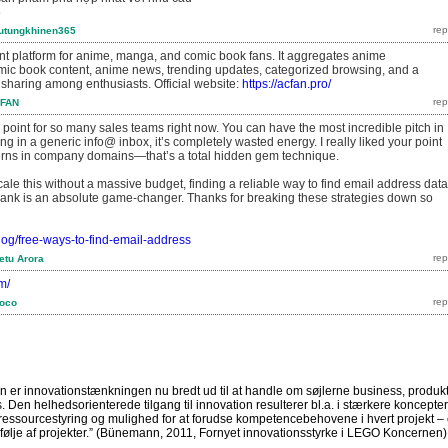
6
utungkhinen365
nt platform for anime, manga, and comic book fans. It aggregates anime
ic book content, anime news, trending updates, categorized browsing, and a
 sharing among enthusiasts. Official website:
https://acfan.pro/
FAN
 point for so many sales teams right now. You can have the most incredible pitch in
itting in a generic info@ inbox, it’s completely wasted energy. I really liked your point
terns in company domains—that’s a total hidden gem technique.
cale this without a massive budget, finding a reliable way to find email address data
bank is an absolute game-changer. Thanks for breaking these strategies down so
/blog/free-ways-to-find-email-address
etu Arora
m/
loco
 er innovationstænkningen nu bredt ud til at handle om søjlerne business, produkt
Den helhedsorienterede tilgang til innovation resulterer bl.a. i stærkere koncepter
 ressourcestyring og mulighed for at forudse kompetencebehovene i hvert projekt –
følje af projekter.”
(Bünemann, 2011, Fornyet innovationsstyrke i LEGO Koncernen)