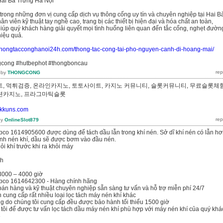
ai Bà Trưng Hà Nội
 trong những đơn vị cung cấp dịch vụ thông cống uy tín và chuyên nghiệp tại Hai B
ân viên kỹ thuật tay nghề cao, trang bị các thiết bị hiện đại và hóa chất an toàn,
giúp quý khách hàng giải quyết mọi tình huống liên quan đến tắc cống, nghẹt đườn
iệu quả.
//thongtacconghanoi24h.com/thong-tac-cong-tai-pho-nguyen-canh-di-hoang-mai/
gcong #hutbephot #thongboncau
by
THONGCONG
, 먹튀검증, 온라인카지노, 토토사이트, 카지노 커뮤니티, 슬롯커뮤니티, 무료슬롯체험
루션카지노, 프라그마틱슬롯
//kkuns.com
by
OnlineSlot879
pco 1614905600 được dùng để tách dầu lẫn trong khí nén. Sở dĩ khí nén có lẫn hơ
rình nén khí, dầu sẽ được bơm vào đầu nén.
hỏi khí trước khi ra khỏi máy
nh
 3000 – 4000 giờ
opco 1614642300 - Hàng chính hãng
bán hàng và kỹ thuật chuyên nghiệp sẵn sàng tư vấn và hỗ trợ miễn phí 24/7
n cung cấp rất nhiều loại lọc tách máy nén khí khác
g do chúng tôi cung cấp đều được bảo hành tối thiểu 1500 giờ
 tôi để được tư vấn lọc tách dầu máy nén khí phù hợp với máy nén khí của quý khá
6