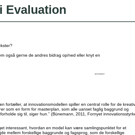
i Evaluation
kster?
Stem også gerne de andres bidrag op/ned eller knyt en
fortæller, at innovationsmodellen spiller en central rolle for de kreati
er som en form for masterplan, som alle uanset faglig baggrund og
forholde sig til, siger hun.” (Bünemann, 2011, Fornyet innovationsstyrke
et interessant, hvordan en model kan være samlingspunktet for et
de mellem forskellige baggrunde og fagsprog, som de forskellige