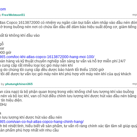
.com
y
FreeWebtoon51
Atlas Copco 1613872000 có nhiệm vụ ngăn cản bụi bẩn xâm nhập vào đầu nén đó
ẩn ở trong buồng nén nơi có chứa lẫn dầu để đảm bảo hiệu suất động cơ, giảm tiếng
ất từ không khí đầu vào
 gỗ
bar
000 giờ
n365.com/loc-khi-atlas-copco-1613872000-hang-moi-100/
bán hàng và kỹ thuật chuyên nghiệp sẵn sàng tư vấn và hỗ trợ miễn phí 24/7
 cung cấp rất nhiều loại lọc gió máy nén khí
g do chúng tôi cung cấp đều được bảo hành tối thiểu 1500 giờ
 tôi để được tư vấn lọc gió máy nén khí phù hợp với máy nén khí của quý khách
6
by
phutungkhinen365
van cừa nạp) là bộ phận quan trọng trong việc khống chế lưu lượng khí vào buồng
t nén và bộ lọc khí, van cổ hút điều chỉnh lưu lượng khí được hút vào đầu nén bằng
tín hiệu điện.
60Hz
a
h lưu lượng khí được hút vào đầu nén
n365.com/van-co-hut-atlas-copco-hang-chinh-hang/
 trẻ nhiệt tình, hiểu biết về sản phẩm, tư vấn rõ ràng chính xác tận tâm sẽ giúp qu
ản phẩm phù hợp nhất với nhu cầu
6