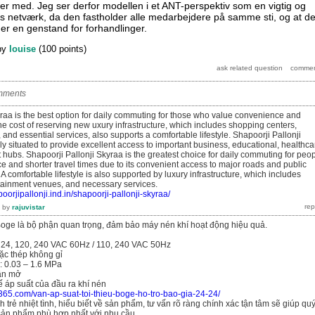
 med. Jeg ser derfor modellen i et ANT-perspektiv som en vigtig og
s netværk, da den fastholder alle medarbejdere på samme sti, og at d
on er en genstand for forhandlinger.
by
louise
(
100
points)
mments
yraa is the best option for daily commuting for those who value convenience and
The cost of reserving new uxury infrastructure, which includes shopping centers,
and essential services, also supports a comfortable lifestyle. Shapoorji Pallonji
lly situated to provide excellent access to important business, educational, healthca
hubs. Shapoorji Pallonji Skyraa is the greatest choice for daily commuting for peo
 and shorter travel times due to its convenient access to major roads and public
 A comfortable lifestyle is also supported by luxury infrastructure, which includes
tainment venues, and necessary services.
oorjipallonji.ind.in/shapoorji-pallonji-skyraa/
by
rajuvistar
 Boge là bộ phận quan trọng, đảm bảo máy nén khí hoạt động hiệu quả.
/ 24, 120, 240 VAC 60Hz / 110, 240 VAC 50Hz
oặc thép không gỉ
: 0.03 – 1.6 MPa
lần mở
 áp suất của đầu ra khí nén
365.com/van-ap-suat-toi-thieu-boge-ho-tro-bao-gia-24-24/
 trẻ nhiệt tình, hiểu biết về sản phẩm, tư vấn rõ ràng chính xác tận tâm sẽ giúp qu
ản phẩm phù hợp nhất với nhu cầu