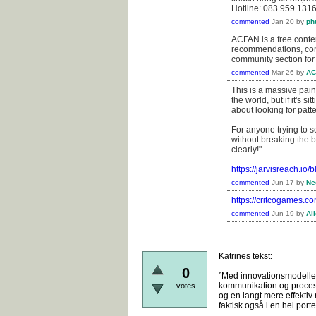
Hotline: 083 959 131
commented
Jan 20
by
ph
ACFAN is a free conte
recommendations, com
community section for
commented
Mar 26
by
AC
This is a massive pain
the world, but if it's s
about looking for pat
For anyone trying to s
without breaking the 
clearly!"
https://jarvisreach.io
commented
Jun 17
by
Ne
https://critcogames.co
commented
Jun 19
by
Al
Katrines tekst:
0
”Med innovationsmodellen
kommunikation og proces. 
votes
og en langt mere effektiv
faktisk også i en hel porte