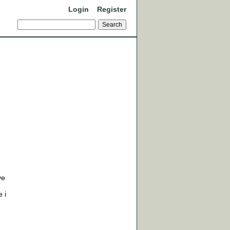
Login
Register
ve
 i