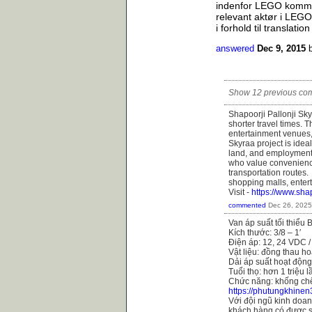
indenfor LEGO kommer
relevant aktør i LEGO
i forhold til translati
answered
Dec 9, 2015
Show 12 previous co
Shapoorji Pallonji Sk
shorter travel times. 
entertainment venues, 
Skyraa project is idea
land, and employment 
who value convenience
transportation routes.
shopping malls, enter
Visit -
https://www.shap
commented
Dec 26, 2025
Van áp suất tối thiểu
Kích thước: 3/8 – 1′
Điện áp: 12, 24 VDC 
Vật liệu: đồng thau h
Dải áp suất hoạt động
Tuổi thọ: hơn 1 triệu 
Chức năng: khống chế
https://phutungkhinen
Với đội ngũ kinh doanh
khách hàng có được s