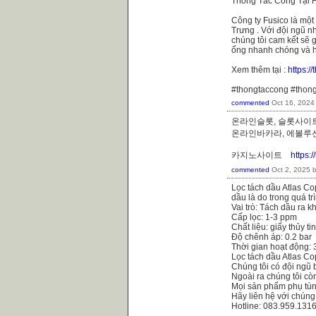
Thông Tắc Cống Tại H
Công ty Fusico là một
Trưng . Với đội ngũ nh
chúng tôi cam kết sẽ 
ống nhanh chóng và h
Xem thêm tại :
https:
#thongtaccong #thon
commented
Oct 16, 2024
온라인슬롯, 슬롯사이트
온라인바카라, 에볼
카지노사이트
https:
commented
Oct 2, 2025
Lọc tách dầu Atlas Co
dầu là do trong quá t
Vai trò: Tách dầu ra k
Cấp lọc: 1-3 ppm
Chất liệu: giấy thủy ti
Độ chênh áp: 0.2 bar
Thời gian hoạt động:
Lọc tách dầu Atlas C
Chúng tôi có đội ngũ 
Ngoài ra chúng tôi cò
Mọi sản phẩm phụ tùn
Hãy liên hệ với chúng
Hotline: 083.959.131