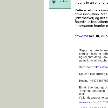
votes
means to an end for s
Dette er et interessant
drive innovation. Man 
(Alternativet) og det 
Bourdieus kapitalforme
innovatøren fremfor ø
answered
Dec 10, 2015
"Ngày nay, trên thị t
chơi là một trong nhữ
người chơi đông đảo 
game khác nhau, phong
Xem thêm :
https://th
Địa chỉ: 100 Trương Đ
Hotline: +847846876
Email: thienduongtr
"#thienduongtrochoi
#tdtc
#thienduongtrochoiap
commented
Sep 17, 202