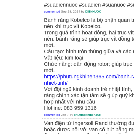
#suadiennuoc #suadien #suanuoc 
commented
Sep 28, 2024
by
DIENNUOC
Bánh răng Kobelco là bộ phận quan 
nén khí trục vít Kobelco.
Trong quá trình hoạt động, hai trục v
nén, bánh răng sẽ giúp trục vít đồng
mới.
Cấu tạo: hình tròn thủng giữa và các
Vật liệu: kim loại
Chức năng: dẫn động rotor; giúp trục
mới.
https://phutungkhinen365.com/banh-r
nhiet-tinh/
Với đội ngũ kinh doanh trẻ nhiệt tình,
ràng chính xác tận tâm sẽ giúp quý
hợp nhất với nhu cầu
Hotline: 083 959 1316
commented
Jan 7
by
phutungkhinen365
Van điện từ Ingersoll Rand thường đư
hoặc được nối với van cổ hút bằng