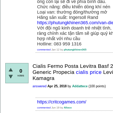
ống còn lại sẽ đi về phía bình dầu.
Chức năng: điều khiển dòng khí nén
Loại van: thường đóng/thường mở
Hãng sản xuất: Ingersoll Rand
https://phutungkhinen365.com/van-dien
Với đội ngũ kinh doanh trẻ nhiệt tình,
ràng chính xác tận tâm sẽ giúp quý
hợp nhất với nhu cầu
Hotline: 083 959 1316
commented
Jan 12
by
phutungkhinen365
Cialis Fermo Posta Levitra Bas
0
Generic Propecia
cialis price
Levi
votes
Kamagra
answered
Apr 25, 2018
by
Addattece
(
100
points)
https://critcogames.com/
commented
Jun 19
by
Alloco