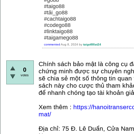
#taigo88
#tải_go88
#cachtaigo88
#codego88
#linktaigo88
#taigamego88
commented
Aug 8, 2024
by
taigo88lat24
Chính sách bảo mật là công cụ đ
0
chứng minh được sự chuyên nghi
votes
sẽ chia sẻ một số thông tin quan
sách này cho cược thủ tham khả
để nhanh chóng tạo tài khoản giả
Xem thêm :
https://hanoitranser
mat/
Địa chỉ: 75 Đ. Lê Duẩn, Cửa Nam