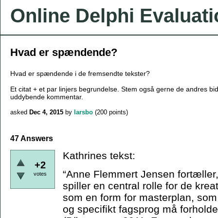
Online Delphi Evaluat
Hvad er spændende?
Hvad er spændende i de fremsendte tekster?
Et citat + et par linjers begrundelse. Stem også gerne de andres bi
uddybende kommentar.
asked
Dec 4, 2015
by
larsbo
(
200
points)
47 Answers
Kathrines tekst:
+2
“Anne Flemmert Jensen fortæller,
votes
spiller en central rolle for de kr
som en form for masterplan, som 
og specifikt fagsprog må forholde s