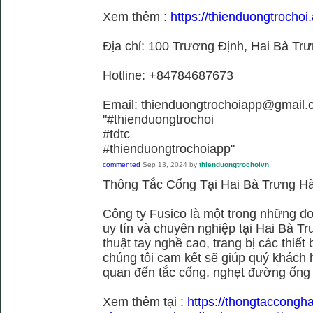
Xem thêm :
https://thienduongtrochoi.
Địa chỉ: 100 Trương Định, Hai Bà Trư
Hotline: +84784687673
Email: thienduongtrochoiapp@gmail.
"#thienduongtrochoi
#tdtc
#thienduongtrochoiapp"
commented
Sep 13, 2024
by
thienduongtrochoivn
Thông Tắc Cống Tại Hai Bà Trưng Hà
Công ty Fusico là một trong những đơ
uy tín và chuyên nghiệp tại Hai Bà Tr
thuật tay nghề cao, trang bị các thiết 
chúng tôi cam kết sẽ giúp quý khách h
quan đến tắc cống, nghẹt đường ống
Xem thêm tại :
https://thongtaccongh