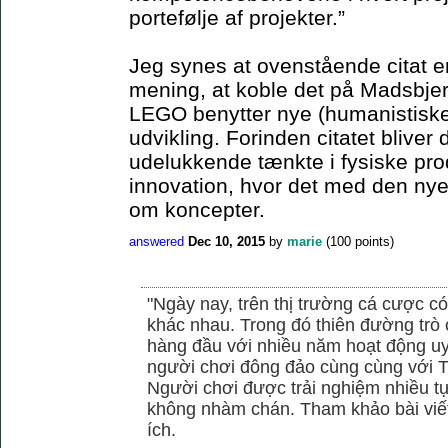
portefølje af projekter.”
Jeg synes at ovenstående citat er 
mening, at koble det på Madsbjer
LEGO benytter nye (humanistiske)
udvikling. Forinden citatet blive
udelukkende tænkte i fysiske pro
innovation, hvor det med den ny
om koncepter.
answered
Dec 10, 2015
by
marie
(
100
points)
"Ngày nay, trên thị trường cá cược có
khác nhau. Trong đó thiên đường trò 
hàng đầu với nhiều năm hoạt động uy
người chơi đông đảo cùng cùng với
Người chơi được trải nghiệm nhiều 
không nhàm chán. Tham khảo bài viết
ích.