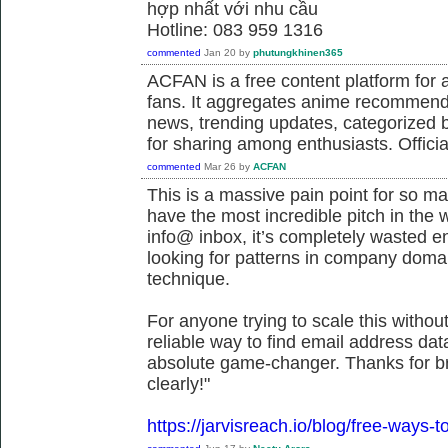
hợp nhất với nhu cầu
Hotline: 083 959 1316
commented
Jan 20
by
phutungkhinen365
ACFAN is a free content platform fo
fans. It aggregates anime recommend
news, trending updates, categorized 
for sharing among enthusiasts. Offici
commented
Mar 26
by
ACFAN
This is a massive pain point for so m
have the most incredible pitch in the wor
info@ inbox, it’s completely wasted ene
looking for patterns in company doma
technique.
For anyone trying to scale this withou
reliable way to find email address dat
absolute game-changer. Thanks for b
clearly!"
https://jarvisreach.io/blog/free-ways-