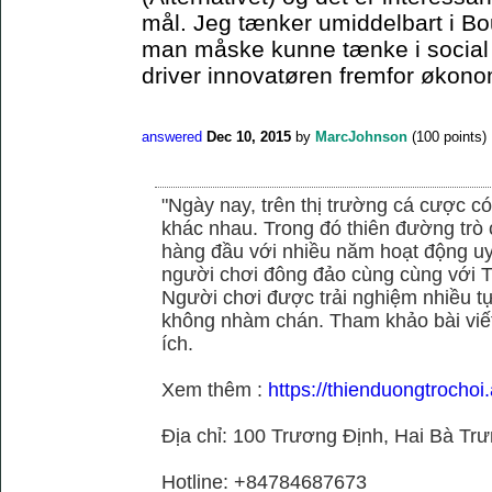
mål. Jeg tænker umiddelbart i Bo
man måske kunne tænke i social el
driver innovatøren fremfor økonom
answered
Dec 10, 2015
by
MarcJohnson
(
100
points)
"Ngày nay, trên thị trường cá cược có
khác nhau. Trong đó thiên đường trò 
hàng đầu với nhiều năm hoạt động uy
người chơi đông đảo cùng cùng với
Người chơi được trải nghiệm nhiều 
không nhàm chán. Tham khảo bài viết
ích.
Xem thêm :
https://thienduongtrochoi
Địa chỉ: 100 Trương Định, Hai Bà Trư
Hotline: +84784687673