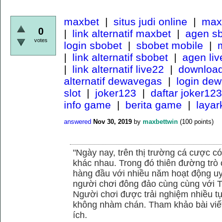
maxbet
|
situs judi online
|
maxb
0
|
link alternatif maxbet
|
agen s
votes
login sbobet
|
sbobet mobile
|
m
|
link alternatif sbobet
|
agen li
|
link alternatif live22
|
download
alternatif dewavegas
|
login de
slot
|
joker123
|
daftar joker123
info game
|
berita game
|
laya
answered
Nov 30, 2019
by
maxbettwin
(
100
points)
"Ngày nay, trên thị trường cá cược có
khác nhau. Trong đó thiên đường trò 
hàng đầu với nhiều năm hoạt động uy
người chơi đông đảo cùng cùng với
Người chơi được trải nghiệm nhiều 
không nhàm chán. Tham khảo bài viết
ích.