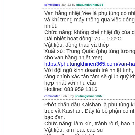
commented
Jan 22
by
phutungkhinen365
Van hằng nhiệt Yee là phụ tùng có n
và khí trong máy thông qua việc đóng 
nhiệt.
Chức năng: khống chế nhiệt độ của d
Dải nhiệt hoạt động: 70 – 100ºC
Vật liệu: đồng thau và thép
Xuất xứ: Trung Quốc (phụ tùng tương
cho van hằng nhiệt Yee)
https://phutungkhinen365.com/van-ha
Với đội ngũ kinh doanh trẻ nhiệt tình,
ràng chính xác tận tâm sẽ giúp quý
hợp nhất với nhu cầu
Hotline: 083 959 1316
commented
Feb 3
by
phutungkhinen365
Phớt chặn dầu Kaishan là phụ tùng kh
trục vít Kaishan. Đây là bộ phận có 
bạc đạn.
Chức năng: làm kín, tránh rò rỉ, hao 
Vật liệu: kim loại, cao su