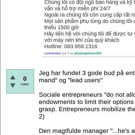
Chúng tôi có đội ngũ bán hàng và kỹ 
vấn và hỗ trợ miễn phí 24/7
Ngoài ra chúng tôi còn cung cấp rất n
Mọi sản phẩm phụ tùng do chúng tôi 
thiểu 1500 giờ
Hãy liên hệ với chúng tôi để được tư
với máy nén khí của quý khách
Hotline: 083.959.1316
commented
Jan 5
by
phutungkhinen365
Jeg har fundet 3 gode bud på ent
0
mand" og "lead users"
votes
Sociale entrepreneurs "do not allo
endowments to limit their options 
grasp. Entrepreneurs mobilize th
2)
Den magtfulde manager "...he's a