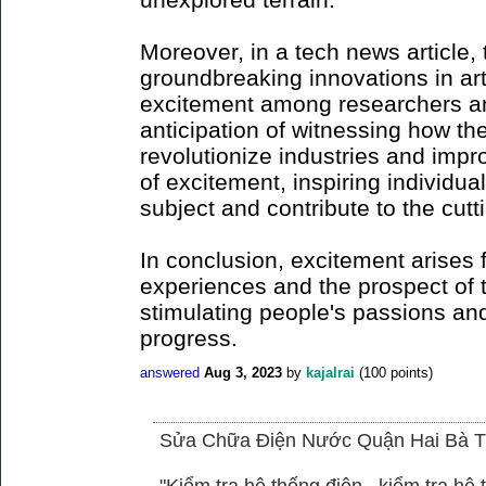
Moreover, in a tech news article
groundbreaking innovations in arti
excitement among researchers an
anticipation of witnessing how t
revolutionize industries and impro
of excitement, inspiring individua
subject and contribute to the cu
In conclusion, excitement arises 
experiences and the prospect of 
stimulating people's passions and
progress.
answered
Aug 3, 2023
by
kajalrai
(
100
points)
Sửa Chữa Điện Nước Quận Hai Bà T
"Kiểm tra hệ thống điện , kiểm tra h