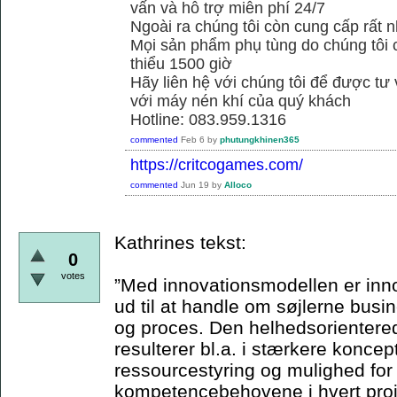
vấn và hỗ trợ miễn phí 24/7
Ngoài ra chúng tôi còn cung cấp rất n
Mọi sản phẩm phụ tùng do chúng tôi 
thiểu 1500 giờ
Hãy liên hệ với chúng tôi để được tư
với máy nén khí của quý khách
Hotline: 083.959.1316
commented
Feb 6
by
phutungkhinen365
https://critcogames.com/
commented
Jun 19
by
Alloco
Kathrines tekst:
0
votes
”Med innovationsmodellen er inn
ud til at handle om søjlerne bus
og proces. Den helhedsorienterede
resulterer bl.a. i stærkere koncep
ressourcestyring og mulighed for
kompetencebehovene i hvert proje