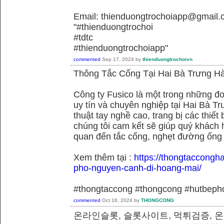
Email: thienduongtrochoiapp@gmail.
"#thienduongtrochoi
#tdtc
#thienduongtrochoiapp"
commented
Sep 17, 2024
by
thienduongtrochoivn
Thông Tắc Cống Tại Hai Bà Trưng Hà
Công ty Fusico là một trong những đơ
uy tín và chuyên nghiệp tại Hai Bà Tr
thuật tay nghề cao, trang bị các thiết 
chúng tôi cam kết sẽ giúp quý khách h
quan đến tắc cống, nghẹt đường ống
Xem thêm tại :
https://thongtaccongh
pho-nguyen-canh-di-hoang-mai/
#thongtaccong #thongcong #hutbeph
commented
Oct 16, 2024
by
THONGCONG
온라인슬롯, 슬롯사이트, 먹튀검증, 