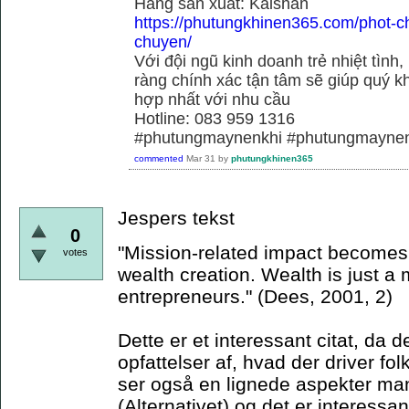
Hãng sãn xuất: Kaishan
https://phutungkhinen365.com/phot-c
chuyen/
Với đội ngũ kinh doanh trẻ nhiệt tình,
ràng chính xác tận tâm sẽ giúp quý
hợp nhất với nhu cầu
Hotline: 083 959 1316
#phutungmaynenkhi #phutungmaynen
commented
Mar 31
by
phutungkhinen365
Jespers tekst
0
"Mission-related impact becomes t
votes
wealth creation. Wealth is just a
entrepreneurs." (Dees, 2001, 2)
Dette er et interessant citat, da d
opfattelser af, hvad der driver fol
ser også en lignede aspekter mani
(Alternativet) og det er interessan