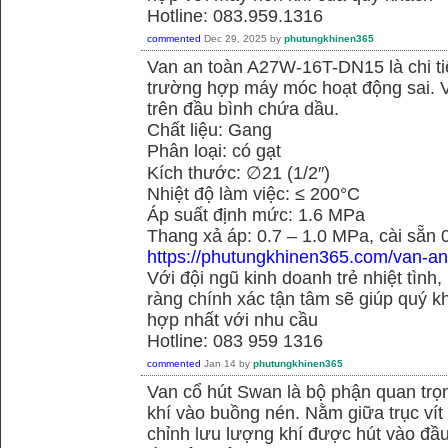
Hotline: 083.959.1316
commented
Dec 29, 2025
by
phutungkhinen365
Van an toàn A27W-16T-DN15 là chi ti
trường hợp máy móc hoạt động sai. 
trên đầu bình chứa dầu.
Chất liệu: Gang
Phân loại: có gạt
Kích thước: ∅21 (1/2″)
Nhiệt độ làm việc: ≤ 200°C
Áp suất định mức: 1.6 MPa
Thang xả áp: 0.7 – 1.0 MPa, cài sẵn
https://phutungkhinen365.com/van-an
Với đội ngũ kinh doanh trẻ nhiệt tình,
ràng chính xác tận tâm sẽ giúp quý
hợp nhất với nhu cầu
Hotline: 083 959 1316
commented
Jan 14
by
phutungkhinen365
Van cổ hút Swan là bộ phận quan trọ
khí vào buồng nén. Nằm giữa trục vít 
chỉnh lưu lượng khí được hút vào đầ