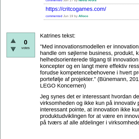
commented
Jun 17
by
Neetu Arora
https://critcogames.com/
commented
Jun 19
by
Alloco
Katrines tekst:
0
”Med innovationsmodellen er innovations
votes
handle om søjlerne business, produkt,
helhedsorienterede tilgang til innovation 
koncepter og en langt mere effektiv res
forudse kompetencebehovene i hvert proj
portefølje af projekter.”
(Bünemann, 2011,
LEGO Koncernen)
Jeg synes det er interessant hvordan de
virksomheden og ikke kun på innovativ p
interessant pointe, at innovation ikke ku
produktudviklingen for at være en inno
på tværs af alle afdelinger i virksomhed