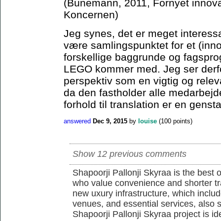
(Bünemann, 2011, Fornyet innova
Koncernen)
Jeg synes, det er meget interes
være samlingspunktet for et (in
forskellige baggrunde og fagsprog
LEGO kommer med. Jeg ser derfo
perspektiv som en vigtig og rele
da den fastholder alle medarbejd
forhold til translation er en genst
answered
Dec 9, 2015
by
louise
(
100
points)
Show 12 previous comments
Shapoorji Pallonji Skyraa is the best 
who value convenience and shorter tra
new uxury infrastructure, which inclu
venues, and essential services, also s
Shapoorji Pallonji Skyraa project is id