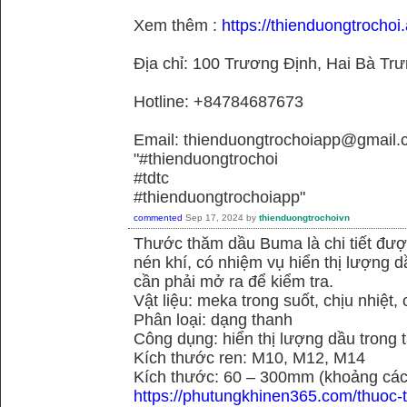
Xem thêm :
https://thienduongtrochoi.
Địa chỉ: 100 Trương Định, Hai Bà Trư
Hotline: +84784687673
Email: thienduongtrochoiapp@gmail.
"#thienduongtrochoi
#tdtc
#thienduongtrochoiapp"
commented
Sep 17, 2024
by
thienduongtrochoivn
Thước thăm dầu Buma là chi tiết đư
nén khí, có nhiệm vụ hiển thị lượng 
cần phải mở ra để kiểm tra.
Vật liệu: meka trong suốt, chịu nhiệt, 
Phân loại: dạng thanh
Công dụng: hiển thị lượng dầu trong 
Kích thước ren: M10, M12, M14
Kích thước: 60 – 300mm (khoảng cách
https://phutungkhinen365.com/thuoc