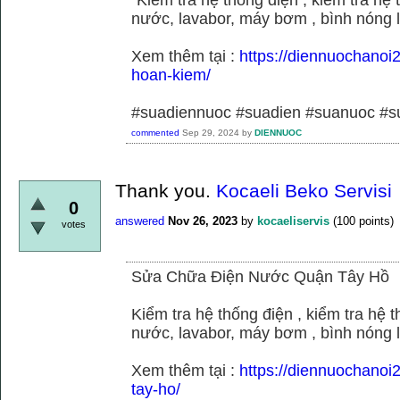
nước, lavabor, máy bơm , bình nóng 
Xem thêm tại :
https://diennuochano
hoan-kiem/
#suadiennuoc #suadien #suanuoc 
commented
Sep 29, 2024
by
DIENNUOC
Thank you.
Kocaeli Beko Servisi
0
answered
Nov 26, 2023
by
kocaeliservis
(
100
points)
votes
Sửa Chữa Điện Nước Quận Tây Hồ
Kiểm tra hệ thống điện , kiểm tra hệ
nước, lavabor, máy bơm , bình nóng 
Xem thêm tại :
https://diennuochano
tay-ho/