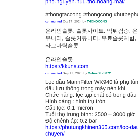
pho-nguyen-huu-tho-hoang-mai/
#thongtaccong #thongcong #hutbeph
commented
Oct 17, 2024
by
THONGCONG
온라인슬롯, 슬롯사이트, 먹튀검증, 
뮤니티, 슬롯커뮤니티, 무료슬롯체험,
라그마틱슬롯
온라인슬롯
https://kkuns.com
commented
Sep 17, 2025
by
OnlineSlot5072
Lọc dầu MannFilter WK940 là phụ tù
dầu lưu thông trong máy nén khí.
Chức năng: lọc tạp chất có trong dầu
Hình dáng : hình trụ tròn
Cấp lọc: 0.1 micron
Tuổi thọ trung bình: 2500 – 3000 giờ
Độ chênh áp: 0.2 bar
https://phutungkhinen365.com/loc-da
chuyen/