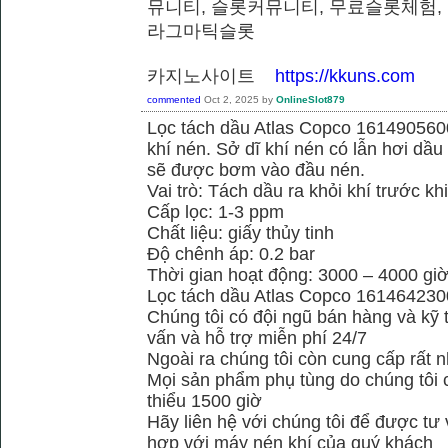
뮤니티, 슬롯커뮤니티, 무료슬롯체험,
라그마틱슬롯
카지노사이트
https://kkuns.com
commented
Oct 2, 2025
by
OnlineSlot879
Lọc tách dầu Atlas Copco 1614905600
khí nén. Sở dĩ khí nén có lẫn hơi dầu 
sẽ được bơm vào đầu nén.
Vai trò: Tách dầu ra khỏi khí trước kh
Cấp lọc: 1-3 ppm
Chất liệu: giấy thủy tinh
Độ chênh áp: 0.2 bar
Thời gian hoạt động: 3000 – 4000 gi
Lọc tách dầu Atlas Copco 161464230
Chúng tôi có đội ngũ bán hàng và kỹ 
vấn và hỗ trợ miễn phí 24/7
Ngoài ra chúng tôi còn cung cấp rất n
Mọi sản phẩm phụ tùng do chúng tôi 
thiểu 1500 giờ
Hãy liên hệ với chúng tôi để được tư
hợp với máy nén khí của quý khách