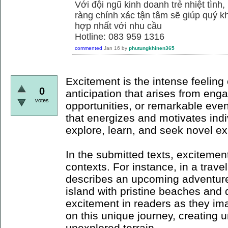
Với đội ngũ kinh doanh trẻ nhiệt tình,
ràng chính xác tận tâm sẽ giúp quý
hợp nhất với nhu cầu
Hotline: 083 959 1316
commented
Jan 16
by
phutungkhinen365
Excitement is the intense feeling 
0
anticipation that arises from en
votes
opportunities, or remarkable event
that energizes and motivates indi
explore, learn, and seek novel e
In the submitted texts, excitemen
contexts. For instance, in a trave
describes an upcoming adventure
island with pristine beaches and 
excitement in readers as they i
on this unique journey, creating 
unexplored terrain.