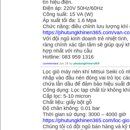
tín hiệu điện.
Điện áp: 220V 50Hz/60Hz
Công suất: 15 VA (W)
Áp suất tối đa: 1.6 Mpa
Chức năng: điều chỉnh lưu lượng khí
https://phutungkhinen365.com/van-co
Với đội ngũ kinh doanh trẻ nhiệt tình,
ràng chính xác tận tâm sẽ giúp quý
hợp nhất với nhu cầu
Hotline: 083 959 1316
commented
Jan 29
by
phutungkhinen365
Lọc gió máy nén khí Mitsui Seiki có 
nhập vào đầu nén đóng vai trò lọc cá
chứa lẫn dầu để đảm bảo hiệu suất đ
Công dụng: Lọc tạp chất từ không kh
Cấp lọc: 5-10 micron
Chất liệu: giấy bột gỗ
Độ chân không: 0.01 bar
Thời gian sử dụng: 3000 – 4000 giờ
https://phutungkhinen365.com/loc-gio
Chúng tôi có đội ngũ bán hàng và kỹ 