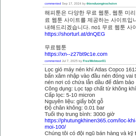
commented
Sep 17, 2024
by
thienduongtrochoivn
해피툰은 다양한 무료 웹툰, 웹툰 미리
료 웹툰 사이트를 제공하는 사이트입니
내해드리겠습니다. no1 무료 웹
https://shorturl.at/dnQEG
무료웹툰
https://xn--z27bt9c1e.com
commented
Jul 7, 2025
by
FreeWebtoon51
Lọc gió máy nén khí Atlas Copco 16
bẩn xâm nhập vào đầu nén đóng vai tr
nén nơi có chứa lẫn dầu để đảm bảo h
Công dụng: Lọc tạp chất từ không kh
Cấp lọc: 5-10 micron
Nguyên liệu: giấy bột gỗ
Độ chân không: 0.01 bar
Tuổi thọ trung bình: 3000 giờ
https://phutungkhinen365.com/loc-kh
moi-100/
Chúng tôi có đội ngũ bán hàng và kỹ 