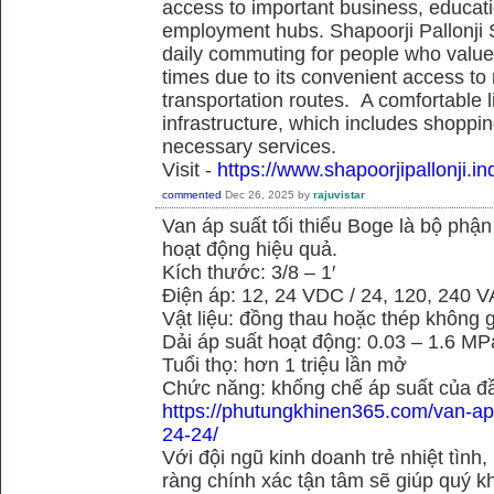
access to important business, educati
employment hubs. Shapoorji Pallonji S
daily commuting for people who value
times due to its convenient access to
transportation routes. A comfortable l
infrastructure, which includes shoppi
necessary services.
Visit -
https://www.shapoorjipallonji.ind
commented
Dec 26, 2025
by
rajuvistar
Van áp suất tối thiểu Boge là bộ phậ
hoạt động hiệu quả.
Kích thước: 3/8 – 1′
Điện áp: 12, 24 VDC / 24, 120, 240 
Vật liệu: đồng thau hoặc thép không g
Dải áp suất hoạt động: 0.03 – 1.6 MP
Tuổi thọ: hơn 1 triệu lần mở
Chức năng: khống chế áp suất của đầ
https://phutungkhinen365.com/van-ap-
24-24/
Với đội ngũ kinh doanh trẻ nhiệt tình,
ràng chính xác tận tâm sẽ giúp quý