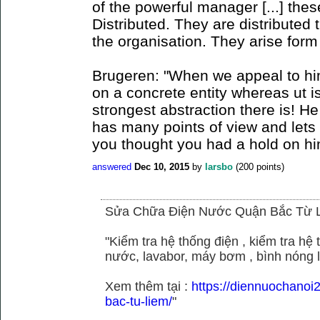
of the powerful manager [...] the
Distributed. They are distributed
the organisation. They arise for
Brugeren: "When we appeal to hi
on a concrete entity whereas ut is
strongest abstraction there is! H
has many points of view and lets
you thought you had a hold on hi
answered
Dec 10, 2015
by
larsbo
(
200
points)
Sửa Chữa Điện Nước Quận Bắc Từ 
"Kiểm tra hệ thống điện , kiểm tra h
nước, lavabor, máy bơm , bình nóng 
Xem thêm tại :
https://diennuochano
bac-tu-liem/
"