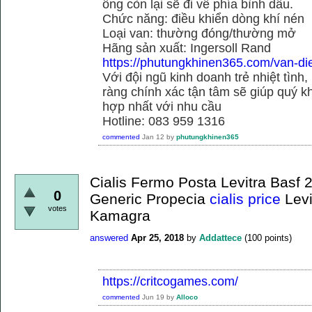
ống còn lại sẽ đi về phía bình dầu.
Chức năng: điều khiển dòng khí nén
Loại van: thường đóng/thường mở
Hãng sản xuất: Ingersoll Rand
https://phutungkhinen365.com/van-dien
Với đội ngũ kinh doanh trẻ nhiệt tình,
ràng chính xác tận tâm sẽ giúp quý
hợp nhất với nhu cầu
Hotline: 083 959 1316
commented
Jan 12
by
phutungkhinen365
Cialis Fermo Posta Levitra Bas
0
Generic Propecia
cialis price
Levi
votes
Kamagra
answered
Apr 25, 2018
by
Addattece
(
100
points)
https://critcogames.com/
commented
Jun 19
by
Alloco