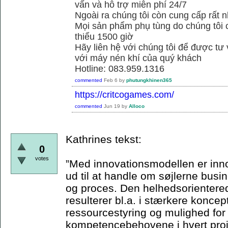
vấn và hỗ trợ miễn phí 24/7
Ngoài ra chúng tôi còn cung cấp rất n
Mọi sản phẩm phụ tùng do chúng tôi 
thiểu 1500 giờ
Hãy liên hệ với chúng tôi để được tư
với máy nén khí của quý khách
Hotline: 083.959.1316
commented
Feb 6
by
phutungkhinen365
https://critcogames.com/
commented
Jun 19
by
Alloco
Kathrines tekst:
0
votes
”Med innovationsmodellen er inn
ud til at handle om søjlerne bus
og proces. Den helhedsorienterede
resulterer bl.a. i stærkere koncep
ressourcestyring og mulighed for
kompetencebehovene i hvert proje