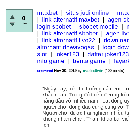
maxbet
|
situs judi online
|
maxb
0
|
link alternatif maxbet
|
agen s
votes
login sbobet
|
sbobet mobile
|
m
|
link alternatif sbobet
|
agen li
|
link alternatif live22
|
download
alternatif dewavegas
|
login de
slot
|
joker123
|
daftar joker123
info game
|
berita game
|
laya
answered
Nov 30, 2019
by
maxbettwin
(
100
points)
"Ngày nay, trên thị trường cá cược có
khác nhau. Trong đó thiên đường trò 
hàng đầu với nhiều năm hoạt động uy
người chơi đông đảo cùng cùng với
Người chơi được trải nghiệm nhiều 
không nhàm chán. Tham khảo bài viết
ích.