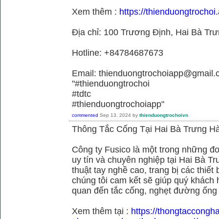
Xem thêm :
https://thienduongtrochoi.
Địa chỉ: 100 Trương Định, Hai Bà Trư
Hotline: +84784687673
Email: thienduongtrochoiapp@gmail.
"#thienduongtrochoi
#tdtc
#thienduongtrochoiapp"
commented
Sep 13, 2024
by
thienduongtrochoivn
Thông Tắc Cống Tại Hai Bà Trưng Hà
Công ty Fusico là một trong những đơ
uy tín và chuyên nghiệp tại Hai Bà Tr
thuật tay nghề cao, trang bị các thiết 
chúng tôi cam kết sẽ giúp quý khách h
quan đến tắc cống, nghẹt đường ống
Xem thêm tại :
https://thongtaccongh