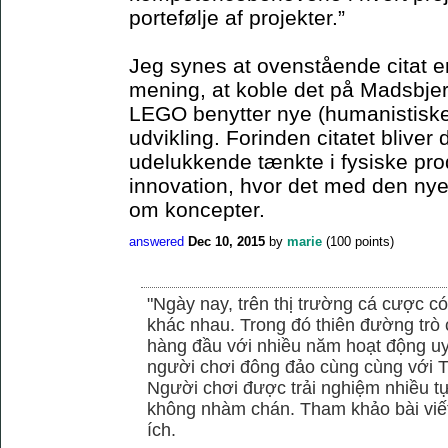
portefølje af projekter.”
Jeg synes at ovenstående citat er 
mening, at koble det på Madsbjer
LEGO benytter nye (humanistiske)
udvikling. Forinden citatet blive
udelukkende tænkte i fysiske pro
innovation, hvor det med den ny
om koncepter.
answered
Dec 10, 2015
by
marie
(
100
points)
"Ngày nay, trên thị trường cá cược có
khác nhau. Trong đó thiên đường trò 
hàng đầu với nhiều năm hoạt động uy
người chơi đông đảo cùng cùng với
Người chơi được trải nghiệm nhiều 
không nhàm chán. Tham khảo bài viết
ích.