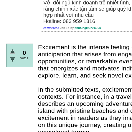
Với đội ngũ kinh doanh trẻ nhiệt tình,
ràng chính xác tận tâm sẽ giúp quý
hợp nhất với nhu cầu
Hotline: 083 959 1316
commented
Jan 16
by
phutungkhinen365
Excitement is the intense feeling 
0
anticipation that arises from en
votes
opportunities, or remarkable event
that energizes and motivates indi
explore, learn, and seek novel e
In the submitted texts, excitemen
contexts. For instance, in a trave
describes an upcoming adventure
island with pristine beaches and 
excitement in readers as they i
on this unique journey, creating 
unexplored terrain.