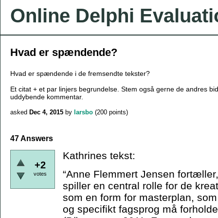
Online Delphi Evaluat
Hvad er spændende?
Hvad er spændende i de fremsendte tekster?
Et citat + et par linjers begrundelse. Stem også gerne de andres bi
uddybende kommentar.
asked
Dec 4, 2015
by
larsbo
(
200
points)
47 Answers
Kathrines tekst:
+2
“Anne Flemmert Jensen fortæller,
votes
spiller en central rolle for de kr
som en form for masterplan, som 
og specifikt fagsprog må forholde s