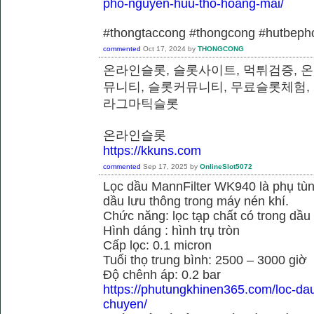
pho-nguyen-huu-tho-hoang-mai/
#thongtaccong #thongcong #hutbeph
commented
Oct 17, 2024
by
THONGCONG
온라인슬롯, 슬롯사이트, 먹튀검증, 
뮤니티, 슬롯커뮤니티, 무료슬롯체험,
라그마틱슬롯
온라인슬롯
https://kkuns.com
commented
Sep 17, 2025
by
OnlineSlot5072
Lọc dầu MannFilter WK940 là phụ tù
dầu lưu thông trong máy nén khí.
Chức năng: lọc tạp chất có trong dầu
Hình dáng : hình trụ tròn
Cấp lọc: 0.1 micron
Tuổi thọ trung bình: 2500 – 3000 giờ
Độ chênh áp: 0.2 bar
https://phutungkhinen365.com/loc-da
chuyen/