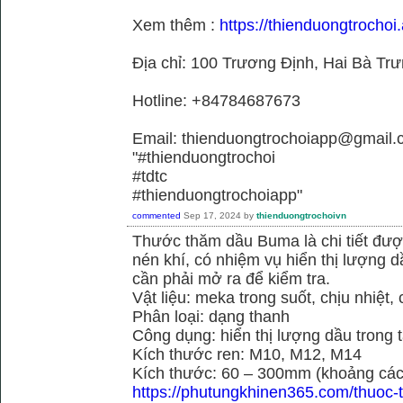
Xem thêm :
https://thienduongtrochoi.
Địa chỉ: 100 Trương Định, Hai Bà Trư
Hotline: +84784687673
Email: thienduongtrochoiapp@gmail.
"#thienduongtrochoi
#tdtc
#thienduongtrochoiapp"
commented
Sep 17, 2024
by
thienduongtrochoivn
Thước thăm dầu Buma là chi tiết đư
nén khí, có nhiệm vụ hiển thị lượng 
cần phải mở ra để kiểm tra.
Vật liệu: meka trong suốt, chịu nhiệt, 
Phân loại: dạng thanh
Công dụng: hiển thị lượng dầu trong 
Kích thước ren: M10, M12, M14
Kích thước: 60 – 300mm (khoảng cách
https://phutungkhinen365.com/thuoc