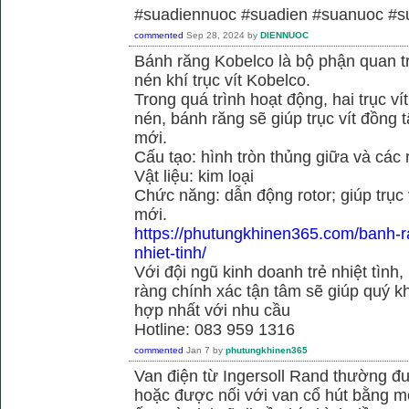
#suadiennuoc #suadien #suanuoc 
commented
Sep 28, 2024
by
DIENNUOC
Bánh răng Kobelco là bộ phận quan 
nén khí trục vít Kobelco.
Trong quá trình hoạt động, hai trục v
nén, bánh răng sẽ giúp trục vít đồng
mới.
Cấu tạo: hình tròn thủng giữa và các
Vật liệu: kim loại
Chức năng: dẫn động rotor; giúp trục
mới.
https://phutungkhinen365.com/banh-r
nhiet-tinh/
Với đội ngũ kinh doanh trẻ nhiệt tình,
ràng chính xác tận tâm sẽ giúp quý
hợp nhất với nhu cầu
Hotline: 083 959 1316
commented
Jan 7
by
phutungkhinen365
Van điện từ Ingersoll Rand thường đư
hoặc được nối với van cổ hút bằng