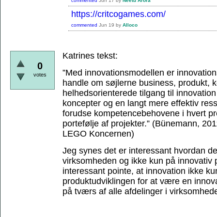
commented
Jun 17
by
Neetu Arora
https://critcogames.com/
commented
Jun 19
by
Alloco
Katrines tekst:
0
”Med innovationsmodellen er innovations
votes
handle om søjlerne business, produkt,
helhedsorienterede tilgang til innovation 
koncepter og en langt mere effektiv res
forudse kompetencebehovene i hvert proj
portefølje af projekter.”
(Bünemann, 2011,
LEGO Koncernen)
Jeg synes det er interessant hvordan de
virksomheden og ikke kun på innovativ p
interessant pointe, at innovation ikke ku
produktudviklingen for at være en inno
på tværs af alle afdelinger i virksomhed