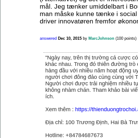
mål. Jeg tænker umiddelbart i Bo
man måske kunne tænke i social el
driver innovatøren fremfor økonom
answered
Dec 10, 2015
by
MarcJohnson
(
100
points)
"Ngày nay, trên thị trường cá cược có
khác nhau. Trong đó thiên đường trò 
hàng đầu với nhiều năm hoạt động uy
người chơi đông đảo cùng cùng với
Người chơi được trải nghiệm nhiều 
không nhàm chán. Tham khảo bài viết
ích.
Xem thêm :
https://thienduongtrochoi
Địa chỉ: 100 Trương Định, Hai Bà Trư
Hotline: +84784687673