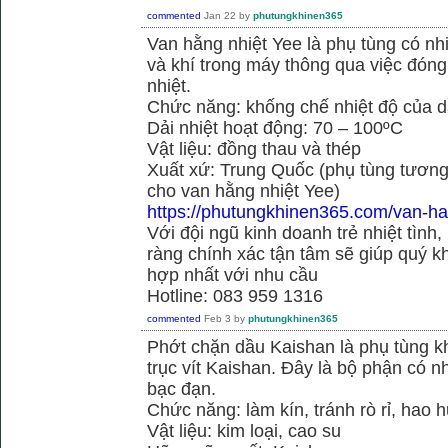
commented
Jan 22
by
phutungkhinen365
Van hằng nhiệt Yee là phụ tùng có n
và khí trong máy thông qua việc đóng 
nhiệt.
Chức năng: khống chế nhiệt độ của d
Dải nhiệt hoạt động: 70 – 100ºC
Vật liệu: đồng thau và thép
Xuất xứ: Trung Quốc (phụ tùng tương
cho van hằng nhiệt Yee)
https://phutungkhinen365.com/van-ha
Với đội ngũ kinh doanh trẻ nhiệt tình,
ràng chính xác tận tâm sẽ giúp quý
hợp nhất với nhu cầu
Hotline: 083 959 1316
commented
Feb 3
by
phutungkhinen365
Phớt chặn dầu Kaishan là phụ tùng kh
trục vít Kaishan. Đây là bộ phận có 
bạc đạn.
Chức năng: làm kín, tránh rò rỉ, hao 
Vật liệu: kim loại, cao su