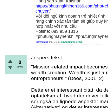
Hãng sãn xuất: Kaishan
https://phutungkhinen365.com/phot-c
chuyen/
Với đội ngũ kinh doanh trẻ nhiệt tình,
ràng chính xác tận tâm sẽ giúp quý
hợp nhất với nhu cầu
Hotline: 083 959 1316
#phutungmaynenkhi #phutungmaynen
commented
Mar 31
by
phutungkhinen365
Jespers tekst
0
"Mission-related impact becomes t
votes
wealth creation. Wealth is just a
entrepreneurs." (Dees, 2001, 2)
Dette er et interessant citat, da d
opfattelser af, hvad der driver fol
ser også en lignede aspekter mani
(Alternativet) og det er interessan