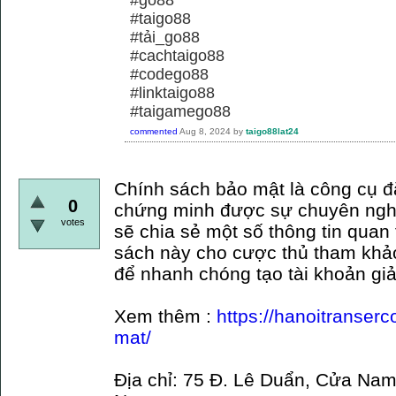
#taigo88
#tải_go88
#cachtaigo88
#codego88
#linktaigo88
#taigamego88
commented
Aug 8, 2024
by
taigo88lat24
Chính sách bảo mật là công cụ đ
0
chứng minh được sự chuyên nghi
votes
sẽ chia sẻ một số thông tin quan
sách này cho cược thủ tham khả
để nhanh chóng tạo tài khoản giả
Xem thêm :
https://hanoitranser
mat/
Địa chỉ: 75 Đ. Lê Duẩn, Cửa Nam