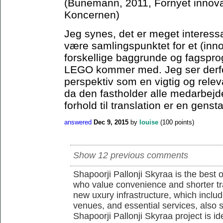
(Bünemann, 2011, Fornyet innova
Koncernen)
Jeg synes, det er meget interes
være samlingspunktet for et (in
forskellige baggrunde og fagsprog
LEGO kommer med. Jeg ser derfo
perspektiv som en vigtig og rele
da den fastholder alle medarbejd
forhold til translation er en genst
answered
Dec 9, 2015
by
louise
(
100
points)
Show 12 previous comments
Shapoorji Pallonji Skyraa is the best 
who value convenience and shorter tra
new uxury infrastructure, which inclu
venues, and essential services, also s
Shapoorji Pallonji Skyraa project is id