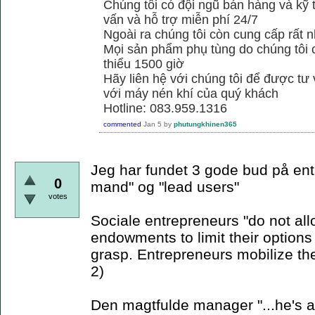
Chúng tôi có đội ngũ bán hàng và kỹ 
vấn và hỗ trợ miễn phí 24/7
Ngoài ra chúng tôi còn cung cấp rất n
Mọi sản phẩm phụ tùng do chúng tôi 
thiểu 1500 giờ
Hãy liên hệ với chúng tôi để được tư
với máy nén khí của quý khách
Hotline: 083.959.1316
commented
Jan 5
by
phutungkhinen365
Jeg har fundet 3 gode bud på ent
0
mand" og "lead users"
votes
Sociale entrepreneurs "do not allo
endowments to limit their options 
grasp. Entrepreneurs mobilize th
2)
Den magtfulde manager "...he's a