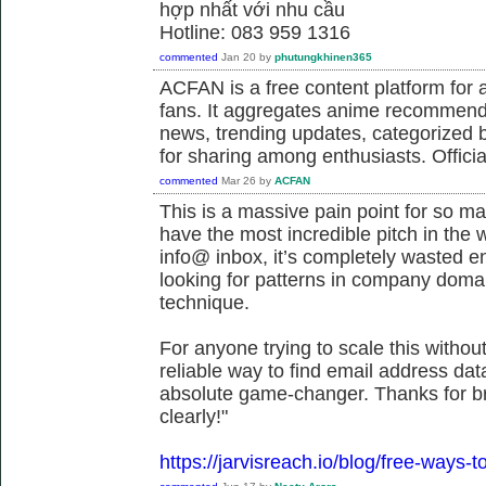
hợp nhất với nhu cầu
Hotline: 083 959 1316
commented
Jan 20
by
phutungkhinen365
ACFAN is a free content platform fo
fans. It aggregates anime recommend
news, trending updates, categorized 
for sharing among enthusiasts. Offici
commented
Mar 26
by
ACFAN
This is a massive pain point for so m
have the most incredible pitch in the wor
info@ inbox, it’s completely wasted ene
looking for patterns in company doma
technique.
For anyone trying to scale this withou
reliable way to find email address dat
absolute game-changer. Thanks for b
clearly!"
https://jarvisreach.io/blog/free-ways-