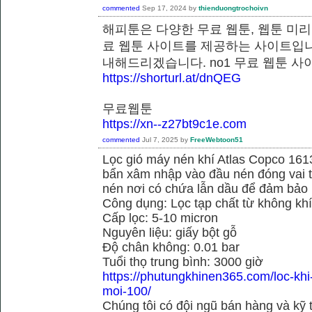
commented
Sep 17, 2024
by
thienduongtrochoivn
해피툰은 다양한 무료 웹툰, 웹툰 미리
료 웹툰 사이트를 제공하는 사이트입니
내해드리겠습니다. no1 무료 웹
https://shorturl.at/dnQEG
무료웹툰
https://xn--z27bt9c1e.com
commented
Jul 7, 2025
by
FreeWebtoon51
Lọc gió máy nén khí Atlas Copco 16
bẩn xâm nhập vào đầu nén đóng vai tr
nén nơi có chứa lẫn dầu để đảm bảo h
Công dụng: Lọc tạp chất từ không kh
Cấp lọc: 5-10 micron
Nguyên liệu: giấy bột gỗ
Độ chân không: 0.01 bar
Tuổi thọ trung bình: 3000 giờ
https://phutungkhinen365.com/loc-kh
moi-100/
Chúng tôi có đội ngũ bán hàng và kỹ 