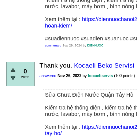
nước, lavabor, máy bơm , bình nóng 
Xem thêm tại :
https://diennuochano
hoan-kiem/
#suadiennuoc #suadien #suanuoc 
commented
Sep 29, 2024
by
DIENNUOC
Thank you.
Kocaeli Beko Servisi
0
answered
Nov 26, 2023
by
kocaeliservis
(
100
points)
votes
Sửa Chữa Điện Nước Quận Tây Hồ
Kiểm tra hệ thống điện , kiểm tra hệ
nước, lavabor, máy bơm , bình nóng 
Xem thêm tại :
https://diennuochano
tay-ho/