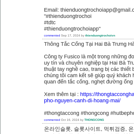
Email: thienduongtrochoiapp@gmail.
"#thienduongtrochoi
#tdtc
#thienduongtrochoiapp"
commented
Sep 17, 2024
by
thienduongtrochoivn
Thông Tắc Cống Tại Hai Bà Trưng Hà
Công ty Fusico là một trong những đơ
uy tín và chuyên nghiệp tại Hai Bà Tr
thuật tay nghề cao, trang bị các thiết 
chúng tôi cam kết sẽ giúp quý khách h
quan đến tắc cống, nghẹt đường ống
Xem thêm tại :
https://thongtaccongh
pho-nguyen-canh-di-hoang-mai/
#thongtaccong #thongcong #hutbeph
commented
Oct 16, 2024
by
THONGCONG
온라인슬롯, 슬롯사이트, 먹튀검증, 