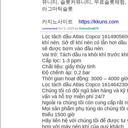
뮤니티, 슬롯커뮤니티, 무료슬롯체험,
라그마틱슬롯
카지노사이트
https://kkuns.com
commented
Oct 2, 2025
by
OnlineSlot879
Lọc tách dầu Atlas Copco 1614905600
khí nén. Sở dĩ khí nén có lẫn hơi dầu 
sẽ được bơm vào đầu nén.
Vai trò: Tách dầu ra khỏi khí trước kh
Cấp lọc: 1-3 ppm
Chất liệu: giấy thủy tinh
Độ chênh áp: 0.2 bar
Thời gian hoạt động: 3000 – 4000 gi
Lọc tách dầu Atlas Copco 161464230
Chúng tôi có đội ngũ bán hàng và kỹ 
vấn và hỗ trợ miễn phí 24/7
Ngoài ra chúng tôi còn cung cấp rất n
Mọi sản phẩm phụ tùng do chúng tôi 
thiểu 1500 giờ
Hãy liên hệ với chúng tôi để được tư
hợp với máy nén khí của quý khách