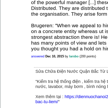
of the powerful manager [...] the
Distributed. They are distributed
the organisation. They arise for
Brugeren: "When we appeal to hi
on a concrete entity whereas ut is
strongest abstraction there is! H
has many points of view and lets
you thought you had a hold on hi
answered
Dec 10, 2015
by
larsbo
(
200
points)
Sửa Chữa Điện Nước Quận Bắc Từ 
"Kiểm tra hệ thống điện , kiểm tra h
nước, lavabor, máy bơm , bình nóng 
Xem thêm tại :
https://diennuochano
bac-tu-liem/
"