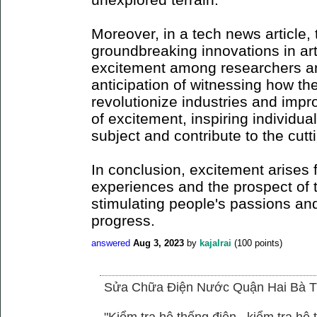
Moreover, in a tech news article
groundbreaking innovations in arti
excitement among researchers an
anticipation of witnessing how t
revolutionize industries and impro
of excitement, inspiring individua
subject and contribute to the cu
In conclusion, excitement arises 
experiences and the prospect of 
stimulating people's passions and
progress.
answered
Aug 3, 2023
by
kajalrai
(
100
points)
Sửa Chữa Điện Nước Quận Hai Bà T
"Kiểm tra hệ thống điện , kiểm tra h