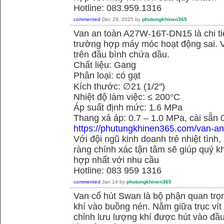
Hotline: 083.959.1316
commented
Dec 29, 2025
by
phutungkhinen365
Van an toàn A27W-16T-DN15 là chi ti
trường hợp máy móc hoạt động sai. 
trên đầu bình chứa dầu.
Chất liệu: Gang
Phân loại: có gạt
Kích thước: ∅21 (1/2″)
Nhiệt độ làm việc: ≤ 200°C
Áp suất định mức: 1.6 MPa
Thang xả áp: 0.7 – 1.0 MPa, cài sẵn
https://phutungkhinen365.com/van-an
Với đội ngũ kinh doanh trẻ nhiệt tình,
ràng chính xác tận tâm sẽ giúp quý
hợp nhất với nhu cầu
Hotline: 083 959 1316
commented
Jan 14
by
phutungkhinen365
Van cổ hút Swan là bộ phận quan trọ
khí vào buồng nén. Nằm giữa trục vít 
chỉnh lưu lượng khí được hút vào đầ