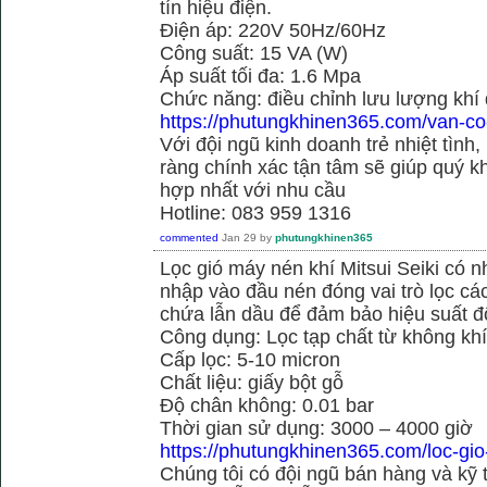
tín hiệu điện.
Điện áp: 220V 50Hz/60Hz
Công suất: 15 VA (W)
Áp suất tối đa: 1.6 Mpa
Chức năng: điều chỉnh lưu lượng khí
https://phutungkhinen365.com/van-co
Với đội ngũ kinh doanh trẻ nhiệt tình,
ràng chính xác tận tâm sẽ giúp quý
hợp nhất với nhu cầu
Hotline: 083 959 1316
commented
Jan 29
by
phutungkhinen365
Lọc gió máy nén khí Mitsui Seiki có 
nhập vào đầu nén đóng vai trò lọc cá
chứa lẫn dầu để đảm bảo hiệu suất đ
Công dụng: Lọc tạp chất từ không kh
Cấp lọc: 5-10 micron
Chất liệu: giấy bột gỗ
Độ chân không: 0.01 bar
Thời gian sử dụng: 3000 – 4000 giờ
https://phutungkhinen365.com/loc-gio
Chúng tôi có đội ngũ bán hàng và kỹ 