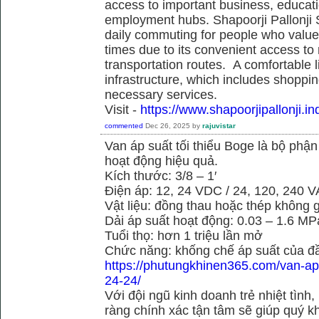
access to important business, educati
employment hubs. Shapoorji Pallonji S
daily commuting for people who value
times due to its convenient access to
transportation routes. A comfortable l
infrastructure, which includes shoppi
necessary services.
Visit -
https://www.shapoorjipallonji.ind
commented
Dec 26, 2025
by
rajuvistar
Van áp suất tối thiểu Boge là bộ phậ
hoạt động hiệu quả.
Kích thước: 3/8 – 1′
Điện áp: 12, 24 VDC / 24, 120, 240 
Vật liệu: đồng thau hoặc thép không g
Dải áp suất hoạt động: 0.03 – 1.6 MP
Tuổi thọ: hơn 1 triệu lần mở
Chức năng: khống chế áp suất của đầ
https://phutungkhinen365.com/van-ap-
24-24/
Với đội ngũ kinh doanh trẻ nhiệt tình,
ràng chính xác tận tâm sẽ giúp quý