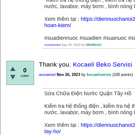
nước, lavabor, máy bơm , bình nóng 
Xem thêm tại :
https://diennuochano
hoan-kiem/
#suadiennuoc #suadien #suanuoc 
commented
Sep 29, 2024
by
DIENNUOC
Thank you.
Kocaeli Beko Servisi
0
answered
Nov 26, 2023
by
kocaeliservis
(
100
points)
votes
Sửa Chữa Điện Nước Quận Tây Hồ
Kiểm tra hệ thống điện , kiểm tra hệ
nước, lavabor, máy bơm , bình nóng 
Xem thêm tại :
https://diennuochano
tay-ho/