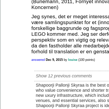
(Bünemann, 2011, Fornyet innova
Koncernen)
Jeg synes, det er meget interes
være samlingspunktet for et (in
forskellige baggrunde og fagsprog
LEGO kommer med. Jeg ser derfo
perspektiv som en vigtig og rele
da den fastholder alle medarbejd
forhold til translation er en genst
answered
Dec 9, 2015
by
louise
(
100
points)
Show 12 previous comments
Shapoorji Pallonji Skyraa is the best 
who value convenience and shorter tra
new uxury infrastructure, which inclu
venues, and essential services, also s
Shapoorji Pallonji Skyraa project is id