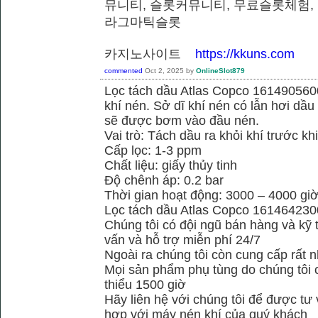
뮤니티, 슬롯커뮤니티, 무료슬롯체험,
라그마틱슬롯
카지노사이트
https://kkuns.com
commented
Oct 2, 2025
by
OnlineSlot879
Lọc tách dầu Atlas Copco 1614905600
khí nén. Sở dĩ khí nén có lẫn hơi dầu 
sẽ được bơm vào đầu nén.
Vai trò: Tách dầu ra khỏi khí trước kh
Cấp lọc: 1-3 ppm
Chất liệu: giấy thủy tinh
Độ chênh áp: 0.2 bar
Thời gian hoạt động: 3000 – 4000 gi
Lọc tách dầu Atlas Copco 161464230
Chúng tôi có đội ngũ bán hàng và kỹ 
vấn và hỗ trợ miễn phí 24/7
Ngoài ra chúng tôi còn cung cấp rất n
Mọi sản phẩm phụ tùng do chúng tôi 
thiểu 1500 giờ
Hãy liên hệ với chúng tôi để được tư
hợp với máy nén khí của quý khách