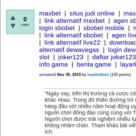
maxbet
|
situs judi online
|
maxb
0
|
link alternatif maxbet
|
agen s
votes
login sbobet
|
sbobet mobile
|
m
|
link alternatif sbobet
|
agen li
|
link alternatif live22
|
download
alternatif dewavegas
|
login de
slot
|
joker123
|
daftar joker123
info game
|
berita game
|
laya
answered
Nov 30, 2019
by
maxbettwin
(
100
points)
"Ngày nay, trên thị trường cá cược có
khác nhau. Trong đó thiên đường trò 
hàng đầu với nhiều năm hoạt động uy
người chơi đông đảo cùng cùng với
Người chơi được trải nghiệm nhiều 
không nhàm chán. Tham khảo bài viết
ích.