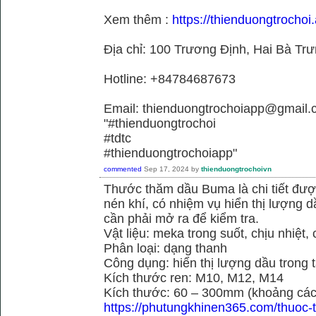
Xem thêm :
https://thienduongtrochoi.
Địa chỉ: 100 Trương Định, Hai Bà Trư
Hotline: +84784687673
Email: thienduongtrochoiapp@gmail.
"#thienduongtrochoi
#tdtc
#thienduongtrochoiapp"
commented
Sep 17, 2024
by
thienduongtrochoivn
Thước thăm dầu Buma là chi tiết đư
nén khí, có nhiệm vụ hiển thị lượng 
cần phải mở ra để kiểm tra.
Vật liệu: meka trong suốt, chịu nhiệt, 
Phân loại: dạng thanh
Công dụng: hiển thị lượng dầu trong 
Kích thước ren: M10, M12, M14
Kích thước: 60 – 300mm (khoảng cách
https://phutungkhinen365.com/thuoc