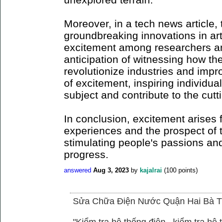
Moreover, in a tech news article
groundbreaking innovations in arti
excitement among researchers an
anticipation of witnessing how t
revolutionize industries and impro
of excitement, inspiring individua
subject and contribute to the cu
In conclusion, excitement arises 
experiences and the prospect of 
stimulating people's passions and
progress.
answered
Aug 3, 2023
by
kajalrai
(
100
points)
Sửa Chữa Điện Nước Quận Hai Bà T
"Kiểm tra hệ thống điện , kiểm tra h