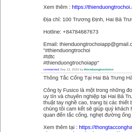
Xem thêm :
https://thienduongtrochoi.
Địa chỉ: 100 Trương Định, Hai Bà Trư
Hotline: +84784687673
Email: thienduongtrochoiapp@gmail.
"#thienduongtrochoi
#tdtc
#thienduongtrochoiapp"
commented
Sep 13, 2024
by
thienduongtrochoivn
Thông Tắc Cống Tại Hai Bà Trưng Hà
Công ty Fusico là một trong những đơ
uy tín và chuyên nghiệp tại Hai Bà Tr
thuật tay nghề cao, trang bị các thiết 
chúng tôi cam kết sẽ giúp quý khách h
quan đến tắc cống, nghẹt đường ống
Xem thêm tại :
https://thongtaccongh