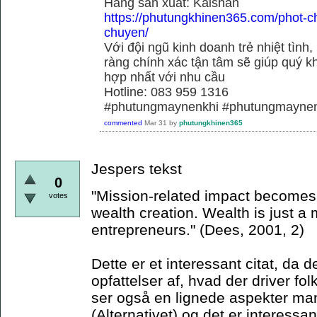
Hãng sãn xuất: Kaishan
https://phutungkhinen365.com/phot-c
chuyen/
Với đội ngũ kinh doanh trẻ nhiệt tình,
ràng chính xác tận tâm sẽ giúp quý
hợp nhất với nhu cầu
Hotline: 083 959 1316
#phutungmaynenkhi #phutungmaynen
commented
Mar 31
by
phutungkhinen365
Jespers tekst
0
"Mission-related impact becomes t
votes
wealth creation. Wealth is just a
entrepreneurs." (Dees, 2001, 2)
Dette er et interessant citat, da d
opfattelser af, hvad der driver fol
ser også en lignede aspekter mani
(Alternativet) og det er interessan