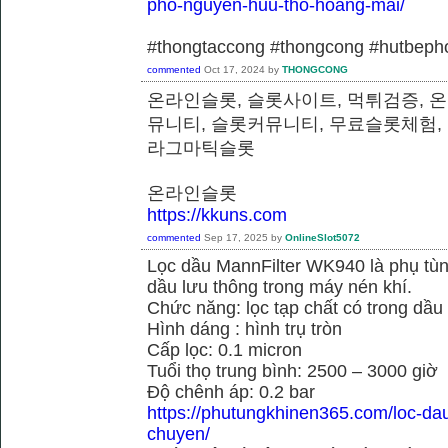
pho-nguyen-huu-tho-hoang-mai/
#thongtaccong #thongcong #hutbeph
commented
Oct 17, 2024
by
THONGCONG
온라인슬롯, 슬롯사이트, 먹튀검증, 
뮤니티, 슬롯커뮤니티, 무료슬롯체험,
라그마틱슬롯
온라인슬롯
https://kkuns.com
commented
Sep 17, 2025
by
OnlineSlot5072
Lọc dầu MannFilter WK940 là phụ tù
dầu lưu thông trong máy nén khí.
Chức năng: lọc tạp chất có trong dầu
Hình dáng : hình trụ tròn
Cấp lọc: 0.1 micron
Tuổi thọ trung bình: 2500 – 3000 giờ
Độ chênh áp: 0.2 bar
https://phutungkhinen365.com/loc-da
chuyen/