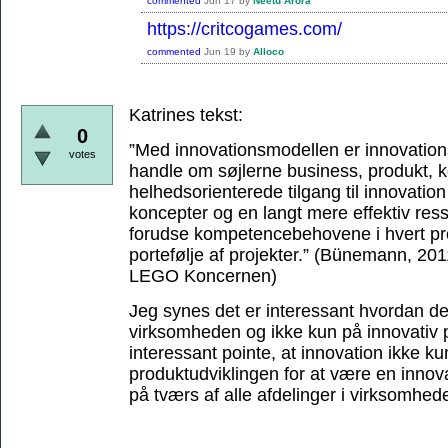
commented
Jun 17
by
Neetu Arora
https://critcogames.com/
commented
Jun 19
by
Alloco
Katrines tekst:
0
”Med innovationsmodellen er innovations
votes
handle om søjlerne business, produkt,
helhedsorienterede tilgang til innovation 
koncepter og en langt mere effektiv res
forudse kompetencebehovene i hvert proj
portefølje af projekter.”
(Bünemann, 2011,
LEGO Koncernen)
Jeg synes det er interessant hvordan de
virksomheden og ikke kun på innovativ p
interessant pointe, at innovation ikke ku
produktudviklingen for at være en inno
på tværs af alle afdelinger i virksomhed