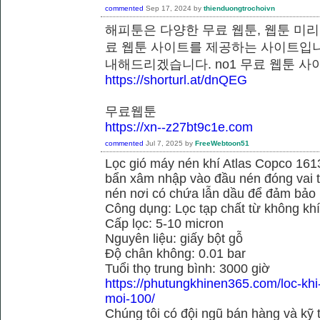
commented
Sep 17, 2024
by
thienduongtrochoivn
해피툰은 다양한 무료 웹툰, 웹툰 미리
료 웹툰 사이트를 제공하는 사이트입니
내해드리겠습니다. no1 무료 웹
https://shorturl.at/dnQEG
무료웹툰
https://xn--z27bt9c1e.com
commented
Jul 7, 2025
by
FreeWebtoon51
Lọc gió máy nén khí Atlas Copco 16
bẩn xâm nhập vào đầu nén đóng vai tr
nén nơi có chứa lẫn dầu để đảm bảo h
Công dụng: Lọc tạp chất từ không kh
Cấp lọc: 5-10 micron
Nguyên liệu: giấy bột gỗ
Độ chân không: 0.01 bar
Tuổi thọ trung bình: 3000 giờ
https://phutungkhinen365.com/loc-kh
moi-100/
Chúng tôi có đội ngũ bán hàng và kỹ 