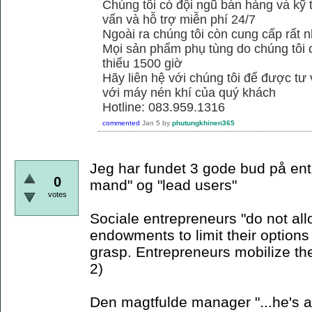
Chúng tôi có đội ngũ bán hàng và kỹ 
vấn và hỗ trợ miễn phí 24/7
Ngoài ra chúng tôi còn cung cấp rất n
Mọi sản phẩm phụ tùng do chúng tôi 
thiểu 1500 giờ
Hãy liên hệ với chúng tôi để được tư
với máy nén khí của quý khách
Hotline: 083.959.1316
commented
Jan 5
by
phutungkhinen365
Jeg har fundet 3 gode bud på ent
0
mand" og "lead users"
votes
Sociale entrepreneurs "do not allo
endowments to limit their options 
grasp. Entrepreneurs mobilize th
2)
Den magtfulde manager "...he's a