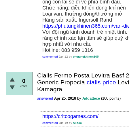
ống còn lại sẽ đi về phía bình dầu.
Chức năng: điều khiển dòng khí nén
Loại van: thường đóng/thường mở
Hãng sản xuất: Ingersoll Rand
https://phutungkhinen365.com/van-dien
Với đội ngũ kinh doanh trẻ nhiệt tình,
ràng chính xác tận tâm sẽ giúp quý
hợp nhất với nhu cầu
Hotline: 083 959 1316
commented
Jan 12
by
phutungkhinen365
Cialis Fermo Posta Levitra Bas
0
Generic Propecia
cialis price
Levi
votes
Kamagra
answered
Apr 25, 2018
by
Addattece
(
100
points)
https://critcogames.com/
commented
Jun 19
by
Alloco