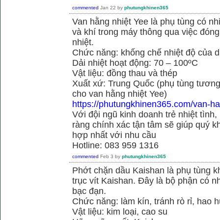
commented
Jan 22
by
phutungkhinen365
Van hằng nhiệt Yee là phụ tùng có n
và khí trong máy thông qua việc đóng 
nhiệt.
Chức năng: khống chế nhiệt độ của d
Dải nhiệt hoạt động: 70 – 100ºC
Vật liệu: đồng thau và thép
Xuất xứ: Trung Quốc (phụ tùng tương
cho van hằng nhiệt Yee)
https://phutungkhinen365.com/van-ha
Với đội ngũ kinh doanh trẻ nhiệt tình,
ràng chính xác tận tâm sẽ giúp quý
hợp nhất với nhu cầu
Hotline: 083 959 1316
commented
Feb 3
by
phutungkhinen365
Phớt chặn dầu Kaishan là phụ tùng kh
trục vít Kaishan. Đây là bộ phận có 
bạc đạn.
Chức năng: làm kín, tránh rò rỉ, hao 
Vật liệu: kim loại, cao su