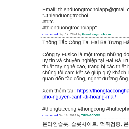
Email: thienduongtrochoiapp@gmail.
"#thienduongtrochoi
#tdtc
#thienduongtrochoiapp"
commented
Sep 17, 2024
by
thienduongtrochoivn
Thông Tắc Cống Tại Hai Bà Trưng Hà
Công ty Fusico là một trong những đơ
uy tín và chuyên nghiệp tại Hai Bà Tr
thuật tay nghề cao, trang bị các thiết 
chúng tôi cam kết sẽ giúp quý khách h
quan đến tắc cống, nghẹt đường ống
Xem thêm tại :
https://thongtaccongh
pho-nguyen-canh-di-hoang-mai/
#thongtaccong #thongcong #hutbeph
commented
Oct 16, 2024
by
THONGCONG
온라인슬롯, 슬롯사이트, 먹튀검증, 