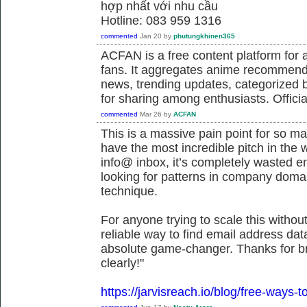
hợp nhất với nhu cầu
Hotline: 083 959 1316
commented
Jan 20
by
phutungkhinen365
ACFAN is a free content platform fo
fans. It aggregates anime recommend
news, trending updates, categorized 
for sharing among enthusiasts. Offici
commented
Mar 26
by
ACFAN
This is a massive pain point for so m
have the most incredible pitch in the wor
info@ inbox, it’s completely wasted ene
looking for patterns in company doma
technique.
For anyone trying to scale this withou
reliable way to find email address dat
absolute game-changer. Thanks for b
clearly!"
https://jarvisreach.io/blog/free-ways-