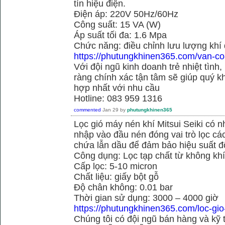
tín hiệu điện.
Điện áp: 220V 50Hz/60Hz
Công suất: 15 VA (W)
Áp suất tối đa: 1.6 Mpa
Chức năng: điều chỉnh lưu lượng khí
https://phutungkhinen365.com/van-co
Với đội ngũ kinh doanh trẻ nhiệt tình,
ràng chính xác tận tâm sẽ giúp quý
hợp nhất với nhu cầu
Hotline: 083 959 1316
commented
Jan 29
by
phutungkhinen365
Lọc gió máy nén khí Mitsui Seiki có 
nhập vào đầu nén đóng vai trò lọc cá
chứa lẫn dầu để đảm bảo hiệu suất đ
Công dụng: Lọc tạp chất từ không kh
Cấp lọc: 5-10 micron
Chất liệu: giấy bột gỗ
Độ chân không: 0.01 bar
Thời gian sử dụng: 3000 – 4000 giờ
https://phutungkhinen365.com/loc-gio
Chúng tôi có đội ngũ bán hàng và kỹ 