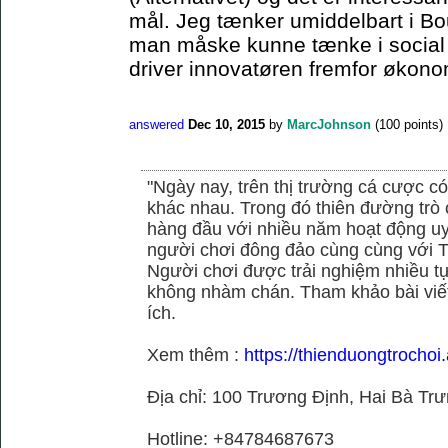
mål. Jeg tænker umiddelbart i Bo
man måske kunne tænke i social el
driver innovatøren fremfor økonom
answered
Dec 10, 2015
by
MarcJohnson
(
100
points)
"Ngày nay, trên thị trường cá cược có
khác nhau. Trong đó thiên đường trò 
hàng đầu với nhiều năm hoạt động uy
người chơi đông đảo cùng cùng với
Người chơi được trải nghiệm nhiều 
không nhàm chán. Tham khảo bài viết
ích.
Xem thêm :
https://thienduongtrochoi
Địa chỉ: 100 Trương Định, Hai Bà Trư
Hotline: +84784687673