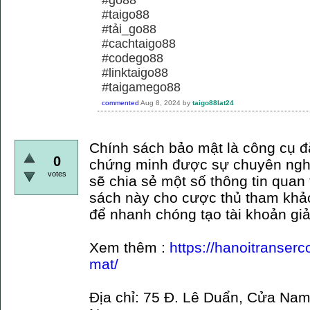
#taigo88
#tải_go88
#cachtaigo88
#codego88
#linktaigo88
#taigamego88
commented
Aug 8, 2024
by
taigo88lat24
Chính sách bảo mật là công cụ đ
0
chứng minh được sự chuyên nghi
votes
sẽ chia sẻ một số thông tin quan
sách này cho cược thủ tham khả
để nhanh chóng tạo tài khoản giả
Xem thêm :
https://hanoitranser
mat/
Địa chỉ: 75 Đ. Lê Duẩn, Cửa Nam