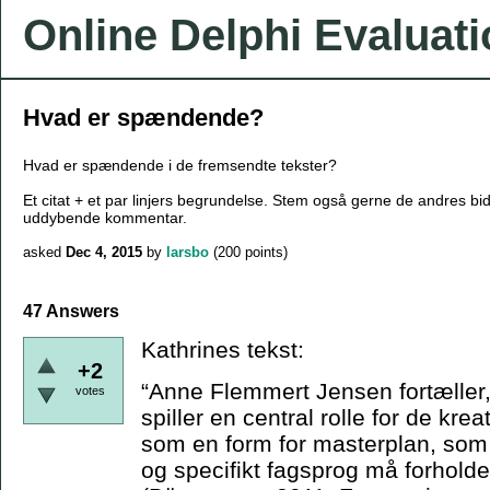
Online Delphi Evaluat
Hvad er spændende?
Hvad er spændende i de fremsendte tekster?
Et citat + et par linjers begrundelse. Stem også gerne de andres bi
uddybende kommentar.
asked
Dec 4, 2015
by
larsbo
(
200
points)
47 Answers
Kathrines tekst:
+2
“Anne Flemmert Jensen fortæller,
votes
spiller en central rolle for de kr
som en form for masterplan, som 
og specifikt fagsprog må forholde s