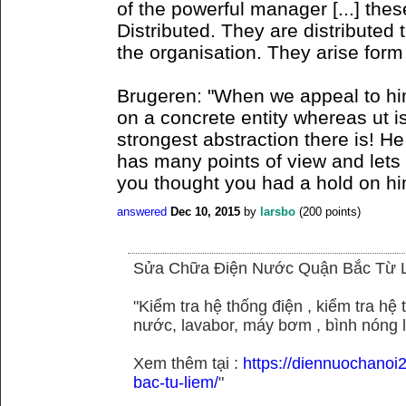
of the powerful manager [...] the
Distributed. They are distributed
the organisation. They arise for
Brugeren: "When we appeal to hi
on a concrete entity whereas ut is
strongest abstraction there is! H
has many points of view and lets
you thought you had a hold on hi
answered
Dec 10, 2015
by
larsbo
(
200
points)
Sửa Chữa Điện Nước Quận Bắc Từ 
"Kiểm tra hệ thống điện , kiểm tra h
nước, lavabor, máy bơm , bình nóng 
Xem thêm tại :
https://diennuochano
bac-tu-liem/
"