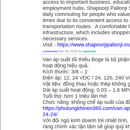
access to important business, educati
employment hubs. Shapoorji Pallonji S
daily commuting for people who value
times due to its convenient access to
transportation routes. A comfortable l
infrastructure, which includes shoppi
necessary services.
Visit -
https://www.shapoorjipallonji.ind
commented
Dec 26, 2025
by
rajuvistar
Van áp suất tối thiểu Boge là bộ phậ
hoạt động hiệu quả.
Kích thước: 3/8 – 1′
Điện áp: 12, 24 VDC / 24, 120, 240 
Vật liệu: đồng thau hoặc thép không g
Dải áp suất hoạt động: 0.03 – 1.6 MP
Tuổi thọ: hơn 1 triệu lần mở
Chức năng: khống chế áp suất của đầ
https://phutungkhinen365.com/van-ap-
24-24/
Với đội ngũ kinh doanh trẻ nhiệt tình,
ràng chính xác tận tâm sẽ giúp quý