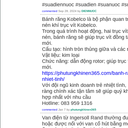
#suadiennuoc #suadien #suanuoc 
commented
Sep 28, 2024
by
DIENNUOC
Bánh răng Kobelco là bộ phận quan 
nén khí trục vít Kobelco.
Trong quá trình hoạt động, hai trục v
nén, bánh răng sẽ giúp trục vít đồng
mới.
Cấu tạo: hình tròn thủng giữa và các
Vật liệu: kim loại
Chức năng: dẫn động rotor; giúp trục
mới.
https://phutungkhinen365.com/banh-r
nhiet-tinh/
Với đội ngũ kinh doanh trẻ nhiệt tình,
ràng chính xác tận tâm sẽ giúp quý
hợp nhất với nhu cầu
Hotline: 083 959 1316
commented
Jan 7
by
phutungkhinen365
Van điện từ Ingersoll Rand thường đư
hoặc được nối với van cổ hút bằng