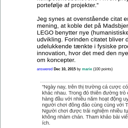
portefølje af projekter.”
Jeg synes at ovenstående citat er 
mening, at koble det på Madsbjer
LEGO benytter nye (humanistiske)
udvikling. Forinden citatet blive
udelukkende tænkte i fysiske pro
innovation, hvor det med den ny
om koncepter.
answered
Dec 10, 2015
by
marie
(
100
points)
"Ngày nay, trên thị trường cá cược có
khác nhau. Trong đó thiên đường trò 
hàng đầu với nhiều năm hoạt động uy
người chơi đông đảo cùng cùng với
Người chơi được trải nghiệm nhiều 
không nhàm chán. Tham khảo bài viết
ích.