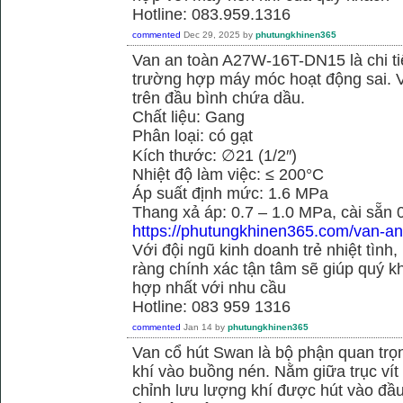
Hotline: 083.959.1316
commented
Dec 29, 2025
by
phutungkhinen365
Van an toàn A27W-16T-DN15 là chi ti
trường hợp máy móc hoạt động sai. 
trên đầu bình chứa dầu.
Chất liệu: Gang
Phân loại: có gạt
Kích thước: ∅21 (1/2″)
Nhiệt độ làm việc: ≤ 200°C
Áp suất định mức: 1.6 MPa
Thang xả áp: 0.7 – 1.0 MPa, cài sẵn
https://phutungkhinen365.com/van-an
Với đội ngũ kinh doanh trẻ nhiệt tình,
ràng chính xác tận tâm sẽ giúp quý
hợp nhất với nhu cầu
Hotline: 083 959 1316
commented
Jan 14
by
phutungkhinen365
Van cổ hút Swan là bộ phận quan trọ
khí vào buồng nén. Nằm giữa trục vít 
chỉnh lưu lượng khí được hút vào đầ