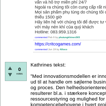
vấn và hỗ trợ miễn phí 24/7
Ngoài ra chúng tôi còn cung cấp rất n
Mọi sản phẩm phụ tùng do chúng tôi 
thiểu 1500 giờ
Hãy liên hệ với chúng tôi để được tư
với máy nén khí của quý khách
Hotline: 083.959.1316
commented
Feb 6
by
phutungkhinen365
https://critcogames.com/
commented
Jun 19
by
Alloco
Kathrines tekst:
0
votes
”Med innovationsmodellen er inn
ud til at handle om søjlerne bus
og proces. Den helhedsorienterede
resulterer bl.a. i stærkere koncep
ressourcestyring og mulighed for
kompetencebehovene i hvert proje