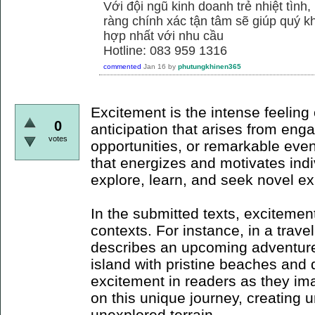
Với đội ngũ kinh doanh trẻ nhiệt tình,
ràng chính xác tận tâm sẽ giúp quý
hợp nhất với nhu cầu
Hotline: 083 959 1316
commented
Jan 16
by
phutungkhinen365
Excitement is the intense feeling 
0
anticipation that arises from en
votes
opportunities, or remarkable event
that energizes and motivates indi
explore, learn, and seek novel e
In the submitted texts, excitemen
contexts. For instance, in a trave
describes an upcoming adventure
island with pristine beaches and 
excitement in readers as they i
on this unique journey, creating 
unexplored terrain.