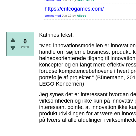
commented
Jun 17
by
Neetu Arora
https://critcogames.com/
commented
Jun 19
by
Alloco
Katrines tekst:
0
”Med innovationsmodellen er innovations
votes
handle om søjlerne business, produkt,
helhedsorienterede tilgang til innovation 
koncepter og en langt mere effektiv res
forudse kompetencebehovene i hvert proj
portefølje af projekter.”
(Bünemann, 2011,
LEGO Koncernen)
Jeg synes det er interessant hvordan de
virksomheden og ikke kun på innovativ p
interessant pointe, at innovation ikke ku
produktudviklingen for at være en inno
på tværs af alle afdelinger i virksomhed