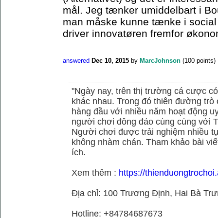
mål. Jeg tænker umiddelbart i Bo
man måske kunne tænke i social el
driver innovatøren fremfor økonom
answered
Dec 10, 2015
by
MarcJohnson
(
100
points)
"Ngày nay, trên thị trường cá cược có
khác nhau. Trong đó thiên đường trò 
hàng đầu với nhiều năm hoạt động uy
người chơi đông đảo cùng cùng với
Người chơi được trải nghiệm nhiều 
không nhàm chán. Tham khảo bài viết
ích.
Xem thêm :
https://thienduongtrochoi
Địa chỉ: 100 Trương Định, Hai Bà Trư
Hotline: +84784687673