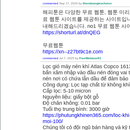
commented
Sep 17, 2024
by
thienduongtrochoivn
해피툰은 다양한 무료 웹툰, 웹툰 미리
료 웹툰 사이트를 제공하는 사이트입니
내해드리겠습니다. no1 무료 웹
https://shorturl.at/dnQEG
무료웹툰
https://xn--z27bt9c1e.com
commented
Jul 7, 2025
by
FreeWebtoon51
Lọc gió máy nén khí Atlas Copco 16
bẩn xâm nhập vào đầu nén đóng vai tr
nén nơi có chứa lẫn dầu để đảm bảo h
Công dụng: Lọc tạp chất từ không kh
Cấp lọc: 5-10 micron
Nguyên liệu: giấy bột gỗ
Độ chân không: 0.01 bar
Tuổi thọ trung bình: 3000 giờ
https://phutungkhinen365.com/loc-kh
moi-100/
Chúng tôi có đội ngũ bán hàng và kỹ 