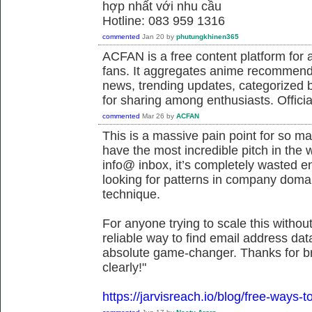
hợp nhất với nhu cầu
Hotline: 083 959 1316
commented
Jan 20
by
phutungkhinen365
ACFAN is a free content platform fo
fans. It aggregates anime recommend
news, trending updates, categorized 
for sharing among enthusiasts. Offici
commented
Mar 26
by
ACFAN
This is a massive pain point for so m
have the most incredible pitch in the wor
info@ inbox, it’s completely wasted ene
looking for patterns in company doma
technique.
For anyone trying to scale this withou
reliable way to find email address dat
absolute game-changer. Thanks for b
clearly!"
https://jarvisreach.io/blog/free-ways-