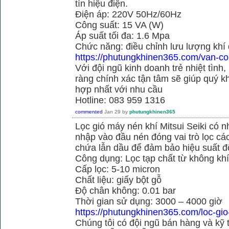
tín hiệu điện.
Điện áp: 220V 50Hz/60Hz
Công suất: 15 VA (W)
Áp suất tối đa: 1.6 Mpa
Chức năng: điều chỉnh lưu lượng khí
https://phutungkhinen365.com/van-co
Với đội ngũ kinh doanh trẻ nhiệt tình,
ràng chính xác tận tâm sẽ giúp quý
hợp nhất với nhu cầu
Hotline: 083 959 1316
commented
Jan 29
by
phutungkhinen365
Lọc gió máy nén khí Mitsui Seiki có 
nhập vào đầu nén đóng vai trò lọc cá
chứa lẫn dầu để đảm bảo hiệu suất đ
Công dụng: Lọc tạp chất từ không kh
Cấp lọc: 5-10 micron
Chất liệu: giấy bột gỗ
Độ chân không: 0.01 bar
Thời gian sử dụng: 3000 – 4000 giờ
https://phutungkhinen365.com/loc-gio
Chúng tôi có đội ngũ bán hàng và kỹ 