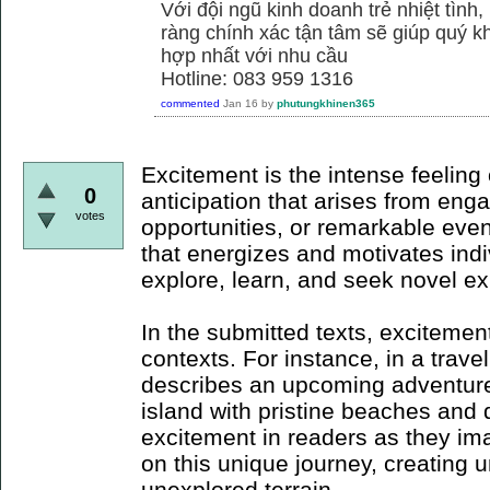
Với đội ngũ kinh doanh trẻ nhiệt tình,
ràng chính xác tận tâm sẽ giúp quý
hợp nhất với nhu cầu
Hotline: 083 959 1316
commented
Jan 16
by
phutungkhinen365
Excitement is the intense feeling 
0
anticipation that arises from en
votes
opportunities, or remarkable event
that energizes and motivates indi
explore, learn, and seek novel e
In the submitted texts, excitemen
contexts. For instance, in a trave
describes an upcoming adventure
island with pristine beaches and 
excitement in readers as they i
on this unique journey, creating 
unexplored terrain.