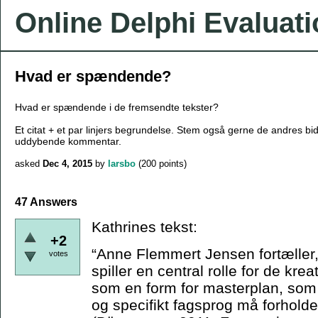
Online Delphi Evaluat
Hvad er spændende?
Hvad er spændende i de fremsendte tekster?
Et citat + et par linjers begrundelse. Stem også gerne de andres bi
uddybende kommentar.
asked
Dec 4, 2015
by
larsbo
(
200
points)
47 Answers
Kathrines tekst:
+2
“Anne Flemmert Jensen fortæller,
votes
spiller en central rolle for de kr
som en form for masterplan, som 
og specifikt fagsprog må forholde s