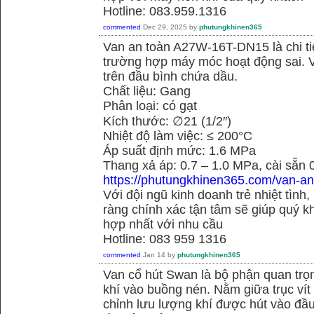
Hotline: 083.959.1316
commented
Dec 29, 2025
by
phutungkhinen365
Van an toàn A27W-16T-DN15 là chi ti
trường hợp máy móc hoạt động sai. 
trên đầu bình chứa dầu.
Chất liệu: Gang
Phân loại: có gạt
Kích thước: ∅21 (1/2″)
Nhiệt độ làm việc: ≤ 200°C
Áp suất định mức: 1.6 MPa
Thang xả áp: 0.7 – 1.0 MPa, cài sẵn
https://phutungkhinen365.com/van-an
Với đội ngũ kinh doanh trẻ nhiệt tình,
ràng chính xác tận tâm sẽ giúp quý
hợp nhất với nhu cầu
Hotline: 083 959 1316
commented
Jan 14
by
phutungkhinen365
Van cổ hút Swan là bộ phận quan trọ
khí vào buồng nén. Nằm giữa trục vít 
chỉnh lưu lượng khí được hút vào đầ