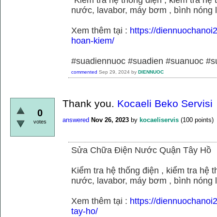
nước, lavabor, máy bơm , bình nóng 
Xem thêm tại :
https://diennuochano
hoan-kiem/
#suadiennuoc #suadien #suanuoc 
commented
Sep 29, 2024
by
DIENNUOC
Thank you.
Kocaeli Beko Servisi
0
answered
Nov 26, 2023
by
kocaeliservis
(
100
points)
votes
Sửa Chữa Điện Nước Quận Tây Hồ
Kiểm tra hệ thống điện , kiểm tra hệ
nước, lavabor, máy bơm , bình nóng 
Xem thêm tại :
https://diennuochano
tay-ho/