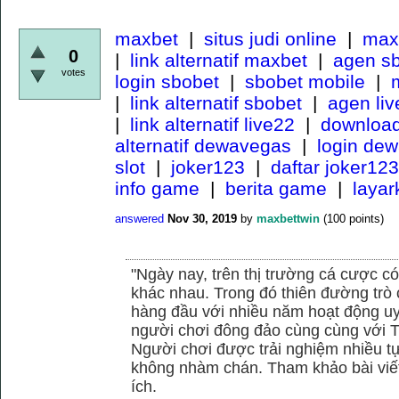
maxbet
|
situs judi online
|
maxb
0
|
link alternatif maxbet
|
agen s
votes
login sbobet
|
sbobet mobile
|
m
|
link alternatif sbobet
|
agen li
|
link alternatif live22
|
download
alternatif dewavegas
|
login de
slot
|
joker123
|
daftar joker123
info game
|
berita game
|
laya
answered
Nov 30, 2019
by
maxbettwin
(
100
points)
"Ngày nay, trên thị trường cá cược có
khác nhau. Trong đó thiên đường trò 
hàng đầu với nhiều năm hoạt động uy
người chơi đông đảo cùng cùng với
Người chơi được trải nghiệm nhiều 
không nhàm chán. Tham khảo bài viết
ích.