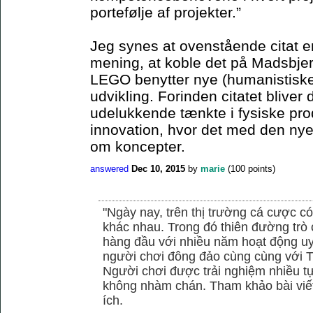
portefølje af projekter.”
Jeg synes at ovenstående citat er 
mening, at koble det på Madsbjer
LEGO benytter nye (humanistiske)
udvikling. Forinden citatet blive
udelukkende tænkte i fysiske pro
innovation, hvor det med den ny
om koncepter.
answered
Dec 10, 2015
by
marie
(
100
points)
"Ngày nay, trên thị trường cá cược có
khác nhau. Trong đó thiên đường trò 
hàng đầu với nhiều năm hoạt động uy
người chơi đông đảo cùng cùng với
Người chơi được trải nghiệm nhiều 
không nhàm chán. Tham khảo bài viết
ích.