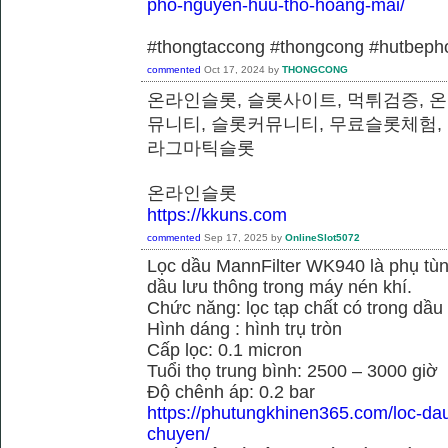
pho-nguyen-huu-tho-hoang-mai/
#thongtaccong #thongcong #hutbeph
commented
Oct 17, 2024
by
THONGCONG
온라인슬롯, 슬롯사이트, 먹튀검증, 
뮤니티, 슬롯커뮤니티, 무료슬롯체험,
라그마틱슬롯
온라인슬롯
https://kkuns.com
commented
Sep 17, 2025
by
OnlineSlot5072
Lọc dầu MannFilter WK940 là phụ tù
dầu lưu thông trong máy nén khí.
Chức năng: lọc tạp chất có trong dầu
Hình dáng : hình trụ tròn
Cấp lọc: 0.1 micron
Tuổi thọ trung bình: 2500 – 3000 giờ
Độ chênh áp: 0.2 bar
https://phutungkhinen365.com/loc-da
chuyen/