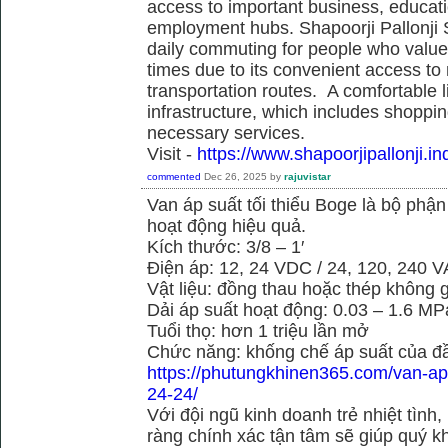
access to important business, educati
employment hubs. Shapoorji Pallonji S
daily commuting for people who value
times due to its convenient access to
transportation routes. A comfortable l
infrastructure, which includes shoppi
necessary services.
Visit -
https://www.shapoorjipallonji.ind
commented
Dec 26, 2025
by
rajuvistar
Van áp suất tối thiểu Boge là bộ phậ
hoạt động hiệu quả.
Kích thước: 3/8 – 1′
Điện áp: 12, 24 VDC / 24, 120, 240 
Vật liệu: đồng thau hoặc thép không g
Dải áp suất hoạt động: 0.03 – 1.6 MP
Tuổi thọ: hơn 1 triệu lần mở
Chức năng: khống chế áp suất của đầ
https://phutungkhinen365.com/van-ap-
24-24/
Với đội ngũ kinh doanh trẻ nhiệt tình,
ràng chính xác tận tâm sẽ giúp quý