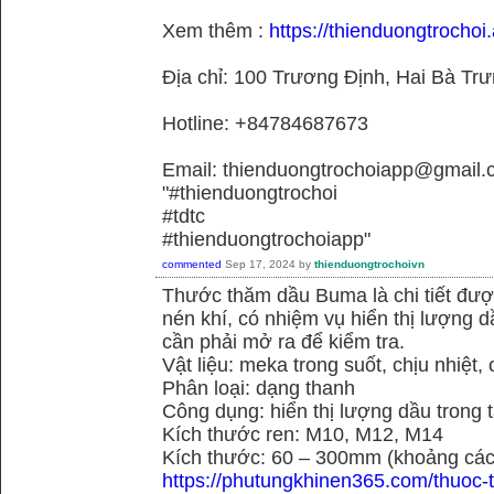
Xem thêm :
https://thienduongtrochoi.
Địa chỉ: 100 Trương Định, Hai Bà Trư
Hotline: +84784687673
Email: thienduongtrochoiapp@gmail.
"#thienduongtrochoi
#tdtc
#thienduongtrochoiapp"
commented
Sep 17, 2024
by
thienduongtrochoivn
Thước thăm dầu Buma là chi tiết đư
nén khí, có nhiệm vụ hiển thị lượng 
cần phải mở ra để kiểm tra.
Vật liệu: meka trong suốt, chịu nhiệt, 
Phân loại: dạng thanh
Công dụng: hiển thị lượng dầu trong 
Kích thước ren: M10, M12, M14
Kích thước: 60 – 300mm (khoảng cách
https://phutungkhinen365.com/thuoc