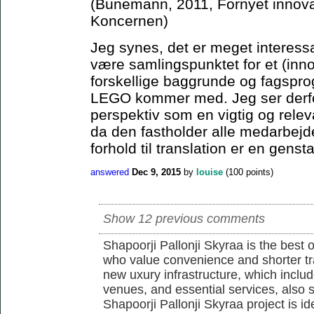
(Bünemann, 2011, Fornyet innova
Koncernen)
Jeg synes, det er meget interes
være samlingspunktet for et (in
forskellige baggrunde og fagsprog
LEGO kommer med. Jeg ser derfo
perspektiv som en vigtig og rele
da den fastholder alle medarbejd
forhold til translation er en genst
answered
Dec 9, 2015
by
louise
(
100
points)
Show 12 previous comments
Shapoorji Pallonji Skyraa is the best 
who value convenience and shorter tra
new uxury infrastructure, which inclu
venues, and essential services, also s
Shapoorji Pallonji Skyraa project is id