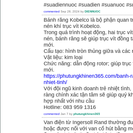
#suadiennuoc #suadien #suanuoc 
commented
Sep 28, 2024
by
DIENNUOC
Bánh răng Kobelco là bộ phận quan 
nén khí trục vít Kobelco.
Trong quá trình hoạt động, hai trục v
nén, bánh răng sẽ giúp trục vít đồng
mới.
Cấu tạo: hình tròn thủng giữa và các
Vật liệu: kim loại
Chức năng: dẫn động rotor; giúp trục
mới.
https://phutungkhinen365.com/banh-r
nhiet-tinh/
Với đội ngũ kinh doanh trẻ nhiệt tình,
ràng chính xác tận tâm sẽ giúp quý
hợp nhất với nhu cầu
Hotline: 083 959 1316
commented
Jan 7
by
phutungkhinen365
Van điện từ Ingersoll Rand thường đư
hoặc được nối với van cổ hút bằng