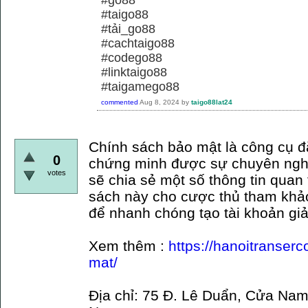
#taigo88
#tải_go88
#cachtaigo88
#codego88
#linktaigo88
#taigamego88
commented
Aug 8, 2024
by
taigo88lat24
Chính sách bảo mật là công cụ đ
0
chứng minh được sự chuyên nghi
votes
sẽ chia sẻ một số thông tin quan
sách này cho cược thủ tham khả
để nhanh chóng tạo tài khoản giả
Xem thêm :
https://hanoitranser
mat/
Địa chỉ: 75 Đ. Lê Duẩn, Cửa Nam