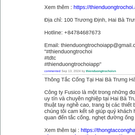
Xem thêm :
https://thienduongtrochoi.
Địa chỉ: 100 Trương Định, Hai Bà Trư
Hotline: +84784687673
Email: thienduongtrochoiapp@gmail.
"#thienduongtrochoi
#tdtc
#thienduongtrochoiapp"
commented
Sep 13, 2024
by
thienduongtrochoivn
Thông Tắc Cống Tại Hai Bà Trưng Hà
Công ty Fusico là một trong những đơ
uy tín và chuyên nghiệp tại Hai Bà Tr
thuật tay nghề cao, trang bị các thiết 
chúng tôi cam kết sẽ giúp quý khách h
quan đến tắc cống, nghẹt đường ống
Xem thêm tại :
https://thongtaccongh