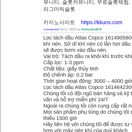
뮤니티, 슬롯커뮤니티, 무료슬롯체험,
라그마틱슬롯
카지노사이트
https://kkuns.com
commented
Oct 2, 2025
by
OnlineSlot879
Lọc tách dầu Atlas Copco 1614905600
khí nén. Sở dĩ khí nén có lẫn hơi dầu 
sẽ được bơm vào đầu nén.
Vai trò: Tách dầu ra khỏi khí trước kh
Cấp lọc: 1-3 ppm
Chất liệu: giấy thủy tinh
Độ chênh áp: 0.2 bar
Thời gian hoạt động: 3000 – 4000 gi
Lọc tách dầu Atlas Copco 161464230
Chúng tôi có đội ngũ bán hàng và kỹ 
vấn và hỗ trợ miễn phí 24/7
Ngoài ra chúng tôi còn cung cấp rất n
Mọi sản phẩm phụ tùng do chúng tôi 
thiểu 1500 giờ
Hãy liên hệ với chúng tôi để được tư
hợp với máy nén khí của quý khách