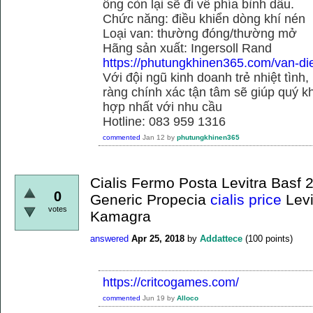
ống còn lại sẽ đi về phía bình dầu.
Chức năng: điều khiển dòng khí nén
Loại van: thường đóng/thường mở
Hãng sản xuất: Ingersoll Rand
https://phutungkhinen365.com/van-dien
Với đội ngũ kinh doanh trẻ nhiệt tình,
ràng chính xác tận tâm sẽ giúp quý
hợp nhất với nhu cầu
Hotline: 083 959 1316
commented
Jan 12
by
phutungkhinen365
Cialis Fermo Posta Levitra Bas
0
Generic Propecia
cialis price
Levi
votes
Kamagra
answered
Apr 25, 2018
by
Addattece
(
100
points)
https://critcogames.com/
commented
Jun 19
by
Alloco