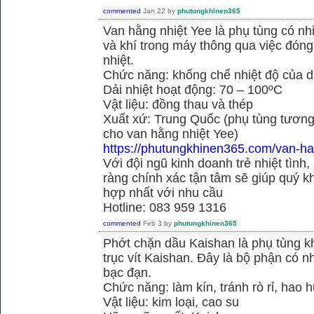
commented
Jan 22
by
phutungkhinen365
Van hằng nhiệt Yee là phụ tùng có n
và khí trong máy thông qua việc đóng 
nhiệt.
Chức năng: khống chế nhiệt độ của d
Dải nhiệt hoạt động: 70 – 100ºC
Vật liệu: đồng thau và thép
Xuất xứ: Trung Quốc (phụ tùng tương
cho van hằng nhiệt Yee)
https://phutungkhinen365.com/van-ha
Với đội ngũ kinh doanh trẻ nhiệt tình,
ràng chính xác tận tâm sẽ giúp quý
hợp nhất với nhu cầu
Hotline: 083 959 1316
commented
Feb 3
by
phutungkhinen365
Phớt chặn dầu Kaishan là phụ tùng kh
trục vít Kaishan. Đây là bộ phận có 
bạc đạn.
Chức năng: làm kín, tránh rò rỉ, hao 
Vật liệu: kim loại, cao su