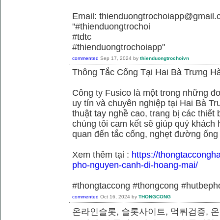
Email: thienduongtrochoiapp@gmail.
"#thienduongtrochoi
#tdtc
#thienduongtrochoiapp"
commented
Sep 17, 2024
by
thienduongtrochoivn
Thông Tắc Cống Tại Hai Bà Trưng Hà
Công ty Fusico là một trong những đơ
uy tín và chuyên nghiệp tại Hai Bà Tr
thuật tay nghề cao, trang bị các thiết 
chúng tôi cam kết sẽ giúp quý khách h
quan đến tắc cống, nghẹt đường ống
Xem thêm tại :
https://thongtaccongh
pho-nguyen-canh-di-hoang-mai/
#thongtaccong #thongcong #hutbeph
commented
Oct 16, 2024
by
THONGCONG
온라인슬롯, 슬롯사이트, 먹튀검증, 