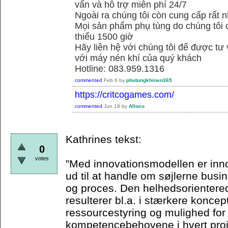
vấn và hỗ trợ miễn phí 24/7
Ngoài ra chúng tôi còn cung cấp rất n
Mọi sản phẩm phụ tùng do chúng tôi 
thiểu 1500 giờ
Hãy liên hệ với chúng tôi để được tư
với máy nén khí của quý khách
Hotline: 083.959.1316
commented
Feb 6
by
phutungkhinen365
https://critcogames.com/
commented
Jun 19
by
Alloco
Kathrines tekst:
0
votes
”Med innovationsmodellen er inn
ud til at handle om søjlerne bus
og proces. Den helhedsorienterede
resulterer bl.a. i stærkere koncep
ressourcestyring og mulighed for
kompetencebehovene i hvert proje