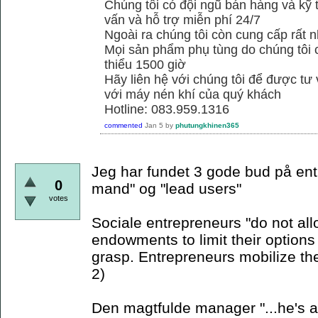
Chúng tôi có đội ngũ bán hàng và kỹ 
vấn và hỗ trợ miễn phí 24/7
Ngoài ra chúng tôi còn cung cấp rất n
Mọi sản phẩm phụ tùng do chúng tôi 
thiểu 1500 giờ
Hãy liên hệ với chúng tôi để được tư
với máy nén khí của quý khách
Hotline: 083.959.1316
commented
Jan 5
by
phutungkhinen365
Jeg har fundet 3 gode bud på ent
0
mand" og "lead users"
votes
Sociale entrepreneurs "do not allo
endowments to limit their options 
grasp. Entrepreneurs mobilize th
2)
Den magtfulde manager "...he's a