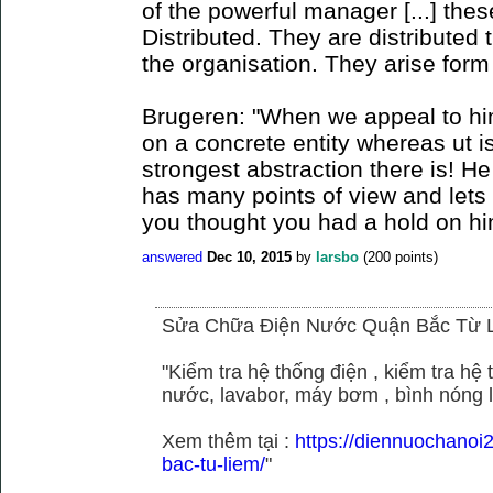
of the powerful manager [...] the
Distributed. They are distributed
the organisation. They arise for
Brugeren: "When we appeal to hi
on a concrete entity whereas ut is
strongest abstraction there is! H
has many points of view and lets
you thought you had a hold on hi
answered
Dec 10, 2015
by
larsbo
(
200
points)
Sửa Chữa Điện Nước Quận Bắc Từ 
"Kiểm tra hệ thống điện , kiểm tra h
nước, lavabor, máy bơm , bình nóng 
Xem thêm tại :
https://diennuochano
bac-tu-liem/
"