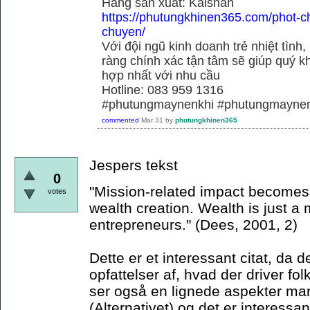
Hãng sãn xuất: Kaishan
https://phutungkhinen365.com/phot-c
chuyen/
Với đội ngũ kinh doanh trẻ nhiệt tình,
ràng chính xác tận tâm sẽ giúp quý
hợp nhất với nhu cầu
Hotline: 083 959 1316
#phutungmaynenkhi #phutungmaynen
commented
Mar 31
by
phutungkhinen365
Jespers tekst
0
"Mission-related impact becomes t
votes
wealth creation. Wealth is just a
entrepreneurs." (Dees, 2001, 2)
Dette er et interessant citat, da d
opfattelser af, hvad der driver fol
ser også en lignede aspekter mani
(Alternativet) og det er interessan