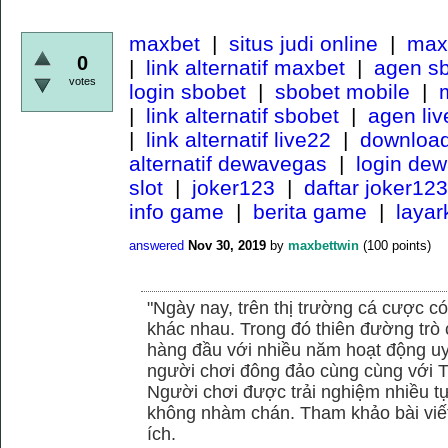
maxbet
|
situs judi online
|
maxb
0
|
link alternatif maxbet
|
agen s
votes
login sbobet
|
sbobet mobile
|
m
|
link alternatif sbobet
|
agen li
|
link alternatif live22
|
download
alternatif dewavegas
|
login de
slot
|
joker123
|
daftar joker123
info game
|
berita game
|
laya
answered
Nov 30, 2019
by
maxbettwin
(
100
points)
"Ngày nay, trên thị trường cá cược có
khác nhau. Trong đó thiên đường trò 
hàng đầu với nhiều năm hoạt động uy
người chơi đông đảo cùng cùng với
Người chơi được trải nghiệm nhiều 
không nhàm chán. Tham khảo bài viết
ích.