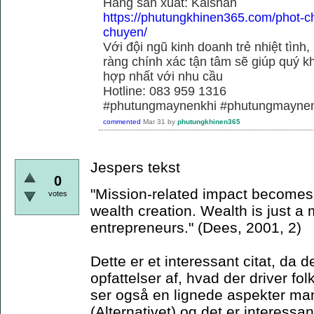
Hãng sãn xuất: Kaishan
https://phutungkhinen365.com/phot-c
chuyen/
Với đội ngũ kinh doanh trẻ nhiệt tình,
ràng chính xác tận tâm sẽ giúp quý
hợp nhất với nhu cầu
Hotline: 083 959 1316
#phutungmaynenkhi #phutungmaynen
commented
Mar 31
by
phutungkhinen365
Jespers tekst
0
"Mission-related impact becomes t
votes
wealth creation. Wealth is just a
entrepreneurs." (Dees, 2001, 2)
Dette er et interessant citat, da d
opfattelser af, hvad der driver fol
ser også en lignede aspekter mani
(Alternativet) og det er interessan