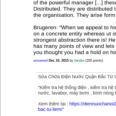
of the powerful manager [...] the
Distributed. They are distributed
the organisation. They arise for
Brugeren: "When we appeal to hi
on a concrete entity whereas ut is
strongest abstraction there is! H
has many points of view and lets
you thought you had a hold on hi
answered
Dec 10, 2015
by
larsbo
(
200
points)
Sửa Chữa Điện Nước Quận Bắc Từ 
"Kiểm tra hệ thống điện , kiểm tra h
nước, lavabor, máy bơm , bình nóng 
Xem thêm tại :
https://diennuochano
bac-tu-liem/
"