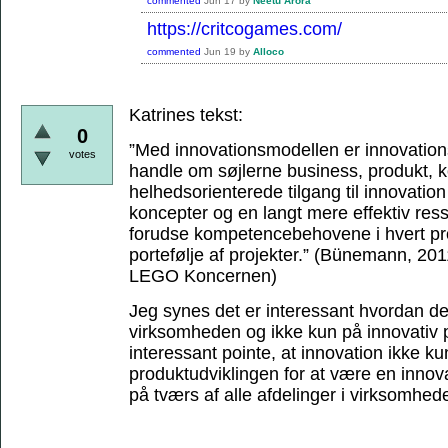
commented
Jun 17
by
Neetu Arora
https://critcogames.com/
commented
Jun 19
by
Alloco
Katrines tekst:
0
”Med innovationsmodellen er innovations
votes
handle om søjlerne business, produkt,
helhedsorienterede tilgang til innovation 
koncepter og en langt mere effektiv res
forudse kompetencebehovene i hvert proj
portefølje af projekter.”
(Bünemann, 2011,
LEGO Koncernen)
Jeg synes det er interessant hvordan de
virksomheden og ikke kun på innovativ p
interessant pointe, at innovation ikke ku
produktudviklingen for at være en inno
på tværs af alle afdelinger i virksomhed