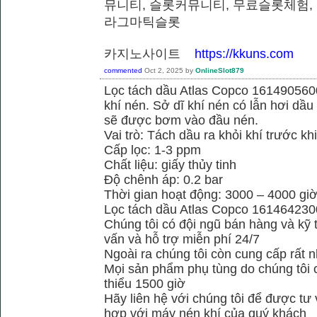
뮤니티, 슬롯커뮤니티, 무료슬롯체험,
라그마틱슬롯
카지노사이트
https://kkuns.com
commented
Oct 2, 2025
by
OnlineSlot879
Lọc tách dầu Atlas Copco 1614905600
khí nén. Sở dĩ khí nén có lẫn hơi dầu 
sẽ được bơm vào đầu nén.
Vai trò: Tách dầu ra khỏi khí trước kh
Cấp lọc: 1-3 ppm
Chất liệu: giấy thủy tinh
Độ chênh áp: 0.2 bar
Thời gian hoạt động: 3000 – 4000 gi
Lọc tách dầu Atlas Copco 161464230
Chúng tôi có đội ngũ bán hàng và kỹ 
vấn và hỗ trợ miễn phí 24/7
Ngoài ra chúng tôi còn cung cấp rất n
Mọi sản phẩm phụ tùng do chúng tôi 
thiểu 1500 giờ
Hãy liên hệ với chúng tôi để được tư
hợp với máy nén khí của quý khách