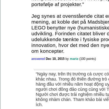
portefølje af projekter.”
Jeg synes at ovenstående citat er 
mening, at koble det på Madsbjer
LEGO benytter nye (humanistiske)
udvikling. Forinden citatet blive
udelukkende tænkte i fysiske pro
innovation, hvor det med den ny
om koncepter.
answered
Dec 10, 2015
by
marie
(
100
points)
"Ngày nay, trên thị trường cá cược có
khác nhau. Trong đó thiên đường trò 
hàng đầu với nhiều năm hoạt động uy
người chơi đông đảo cùng cùng với
Người chơi được trải nghiệm nhiều 
không nhàm chán. Tham khảo bài viết
ích.