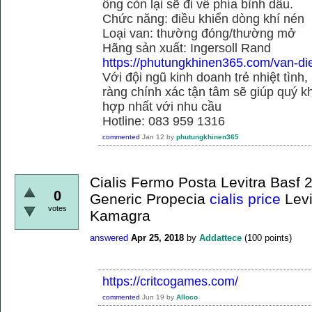
ống còn lại sẽ đi về phía bình dầu.
Chức năng: điều khiển dòng khí nén
Loại van: thường đóng/thường mở
Hãng sản xuất: Ingersoll Rand
https://phutungkhinen365.com/van-dien
Với đội ngũ kinh doanh trẻ nhiệt tình,
ràng chính xác tận tâm sẽ giúp quý
hợp nhất với nhu cầu
Hotline: 083 959 1316
commented
Jan 12
by
phutungkhinen365
Cialis Fermo Posta Levitra Bas
0
Generic Propecia
cialis price
Levi
votes
Kamagra
answered
Apr 25, 2018
by
Addattece
(
100
points)
https://critcogames.com/
commented
Jun 19
by
Alloco