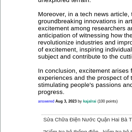
Moreover, in a tech news article
groundbreaking innovations in arti
excitement among researchers an
anticipation of witnessing how t
revolutionize industries and impro
of excitement, inspiring individua
subject and contribute to the cu
In conclusion, excitement arises 
experiences and the prospect of 
stimulating people's passions and
progress.
answered
Aug 3, 2023
by
kajalrai
(
100
points)
Sửa Chữa Điện Nước Quận Hai Bà T
"Kiểm tra hệ thống điện , kiểm tra h