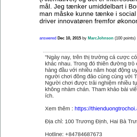
mål. Jeg tænker umiddelbart i Bo
man måske kunne tænke i social el
driver innovatøren fremfor økonom
answered
Dec 10, 2015
by
MarcJohnson
(
100
points)
"Ngày nay, trên thị trường cá cược có
khác nhau. Trong đó thiên đường trò 
hàng đầu với nhiều năm hoạt động uy
người chơi đông đảo cùng cùng với
Người chơi được trải nghiệm nhiều 
không nhàm chán. Tham khảo bài viết
ích.
Xem thêm :
https://thienduongtrochoi
Địa chỉ: 100 Trương Định, Hai Bà Trư
Hotline: +84784687673