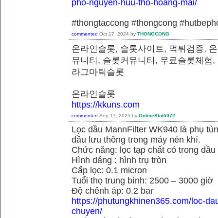
pho-nguyen-huu-tho-hoang-mai/
#thongtaccong #thongcong #hutbeph
commented
Oct 17, 2024
by
THONGCONG
온라인슬롯, 슬롯사이트, 먹튀검증, 
뮤니티, 슬롯커뮤니티, 무료슬롯체험,
라그마틱슬롯
온라인슬롯
https://kkuns.com
commented
Sep 17, 2025
by
OnlineSlot5072
Lọc dầu MannFilter WK940 là phụ tù
dầu lưu thông trong máy nén khí.
Chức năng: lọc tạp chất có trong dầu
Hình dáng : hình trụ tròn
Cấp lọc: 0.1 micron
Tuổi thọ trung bình: 2500 – 3000 giờ
Độ chênh áp: 0.2 bar
https://phutungkhinen365.com/loc-da
chuyen/