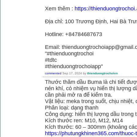
Xem thêm :
https://thienduongtrochoi.
Địa chỉ: 100 Trương Định, Hai Bà Trư
Hotline: +84784687673
Email: thienduongtrochoiapp@gmail.
"#thienduongtrochoi
#tdtc
#thienduongtrochoiapp"
commented
Sep 17, 2024
by
thienduongtrochoivn
Thước thăm dầu Buma là chi tiết đư
nén khí, có nhiệm vụ hiển thị lượng 
cần phải mở ra để kiểm tra.
Vật liệu: meka trong suốt, chịu nhiệt, 
Phân loại: dạng thanh
Công dụng: hiển thị lượng dầu trong 
Kích thước ren: M10, M12, M14
Kích thước: 60 – 300mm (khoảng cách
https://phutungkhinen365.com/thuoc