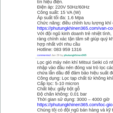
tín hiệu điện.
Điện áp: 220V 50Hz/60Hz
Công suất: 15 VA (W)
Áp suất tối đa: 1.6 Mpa
Chức năng: điều chỉnh lưu lượng khí
https://phutungkhinen365.com/van-co
Với đội ngũ kinh doanh trẻ nhiệt tình,
ràng chính xác tận tâm sẽ giúp quý
hợp nhất với nhu cầu
Hotline: 083 959 1316
commented
Jan 29
by
phutungkhinen365
Lọc gió máy nén khí Mitsui Seiki có 
nhập vào đầu nén đóng vai trò lọc cá
chứa lẫn dầu để đảm bảo hiệu suất đ
Công dụng: Lọc tạp chất từ không kh
Cấp lọc: 5-10 micron
Chất liệu: giấy bột gỗ
Độ chân không: 0.01 bar
Thời gian sử dụng: 3000 – 4000 giờ
https://phutungkhinen365.com/loc-gio
Chúng tôi có đội ngũ bán hàng và kỹ 