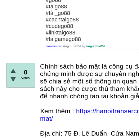
#taigo88
#tải_go88
#cachtaigo88
#codego88
#linktaigo88
#taigamego88
commented
Aug 8, 2024
by
taigo88lat24
Chính sách bảo mật là công cụ đ
0
chứng minh được sự chuyên nghi
votes
sẽ chia sẻ một số thông tin quan
sách này cho cược thủ tham khả
để nhanh chóng tạo tài khoản giả
Xem thêm :
https://hanoitranser
mat/
Địa chỉ: 75 Đ. Lê Duẩn, Cửa Nam