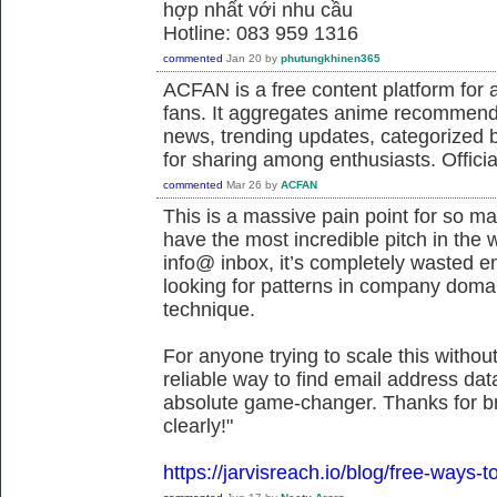
hợp nhất với nhu cầu
Hotline: 083 959 1316
commented
Jan 20
by
phutungkhinen365
ACFAN is a free content platform fo
fans. It aggregates anime recommend
news, trending updates, categorized 
for sharing among enthusiasts. Offici
commented
Mar 26
by
ACFAN
This is a massive pain point for so m
have the most incredible pitch in the wor
info@ inbox, it’s completely wasted ene
looking for patterns in company doma
technique.
For anyone trying to scale this withou
reliable way to find email address dat
absolute game-changer. Thanks for b
clearly!"
https://jarvisreach.io/blog/free-ways-