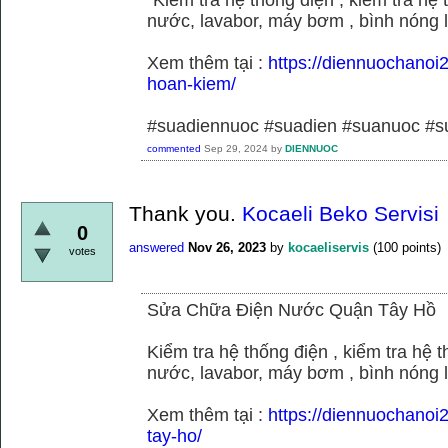
nước, lavabor, máy bơm , bình nóng 
Xem thêm tại :
https://diennuochano
hoan-kiem/
#suadiennuoc #suadien #suanuoc 
commented
Sep 29, 2024
by
DIENNUOC
Thank you.
Kocaeli Beko Servisi
0
answered
Nov 26, 2023
by
kocaeliservis
(
100
points)
votes
Sửa Chữa Điện Nước Quận Tây Hồ
Kiểm tra hệ thống điện , kiểm tra hệ
nước, lavabor, máy bơm , bình nóng 
Xem thêm tại :
https://diennuochano
tay-ho/