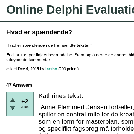
Online Delphi Evaluat
Hvad er spændende?
Hvad er spændende i de fremsendte tekster?
Et citat + et par linjers begrundelse. Stem også gerne de andres bi
uddybende kommentar.
asked
Dec 4, 2015
by
larsbo
(
200
points)
47 Answers
Kathrines tekst:
+2
“Anne Flemmert Jensen fortæller,
votes
spiller en central rolle for de kr
som en form for masterplan, som 
og specifikt fagsprog må forholde s