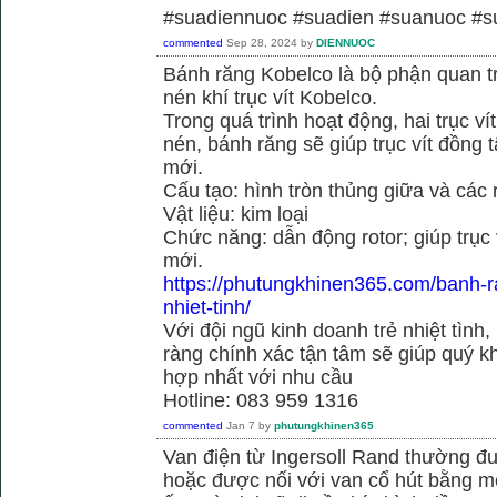
#suadiennuoc #suadien #suanuoc 
commented
Sep 28, 2024
by
DIENNUOC
Bánh răng Kobelco là bộ phận quan 
nén khí trục vít Kobelco.
Trong quá trình hoạt động, hai trục v
nén, bánh răng sẽ giúp trục vít đồng
mới.
Cấu tạo: hình tròn thủng giữa và các
Vật liệu: kim loại
Chức năng: dẫn động rotor; giúp trục
mới.
https://phutungkhinen365.com/banh-r
nhiet-tinh/
Với đội ngũ kinh doanh trẻ nhiệt tình,
ràng chính xác tận tâm sẽ giúp quý
hợp nhất với nhu cầu
Hotline: 083 959 1316
commented
Jan 7
by
phutungkhinen365
Van điện từ Ingersoll Rand thường đư
hoặc được nối với van cổ hút bằng