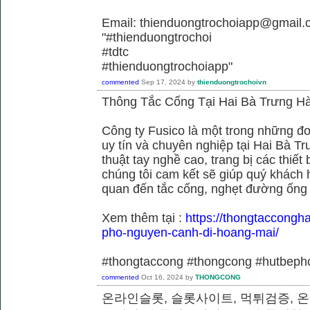
Email: thienduongtrochoiapp@gmail.
"#thienduongtrochoi
#tdtc
#thienduongtrochoiapp"
commented
Sep 17, 2024
by
thienduongtrochoivn
Thông Tắc Cống Tại Hai Bà Trưng Hà
Công ty Fusico là một trong những đơ
uy tín và chuyên nghiệp tại Hai Bà Tr
thuật tay nghề cao, trang bị các thiết 
chúng tôi cam kết sẽ giúp quý khách h
quan đến tắc cống, nghẹt đường ống
Xem thêm tại :
https://thongtaccongh
pho-nguyen-canh-di-hoang-mai/
#thongtaccong #thongcong #hutbeph
commented
Oct 16, 2024
by
THONGCONG
온라인슬롯, 슬롯사이트, 먹튀검증, 