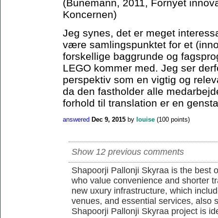
(Bünemann, 2011, Fornyet innova
Koncernen)
Jeg synes, det er meget interes
være samlingspunktet for et (in
forskellige baggrunde og fagsprog
LEGO kommer med. Jeg ser derfo
perspektiv som en vigtig og rele
da den fastholder alle medarbejd
forhold til translation er en genst
answered
Dec 9, 2015
by
louise
(
100
points)
Show 12 previous comments
Shapoorji Pallonji Skyraa is the best 
who value convenience and shorter tra
new uxury infrastructure, which inclu
venues, and essential services, also s
Shapoorji Pallonji Skyraa project is id