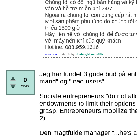
Chúng tôi có đội ngũ bán hàng và kỹ 
vấn và hỗ trợ miễn phí 24/7
Ngoài ra chúng tôi còn cung cấp rất n
Mọi sản phẩm phụ tùng do chúng tôi 
thiểu 1500 giờ
Hãy liên hệ với chúng tôi để được tư
với máy nén khí của quý khách
Hotline: 083.959.1316
commented
Jan 5
by
phutungkhinen365
Jeg har fundet 3 gode bud på ent
0
mand" og "lead users"
votes
Sociale entrepreneurs "do not allo
endowments to limit their options 
grasp. Entrepreneurs mobilize th
2)
Den magtfulde manager "...he's a