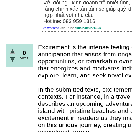
Với đội ngũ kinh doanh trẻ nhiệt tình,
ràng chính xác tận tâm sẽ giúp quý
hợp nhất với nhu cầu
Hotline: 083 959 1316
commented
Jan 16
by
phutungkhinen365
Excitement is the intense feeling 
0
anticipation that arises from en
votes
opportunities, or remarkable event
that energizes and motivates indi
explore, learn, and seek novel e
In the submitted texts, excitemen
contexts. For instance, in a trave
describes an upcoming adventure
island with pristine beaches and 
excitement in readers as they i
on this unique journey, creating 
unexplored terrain.