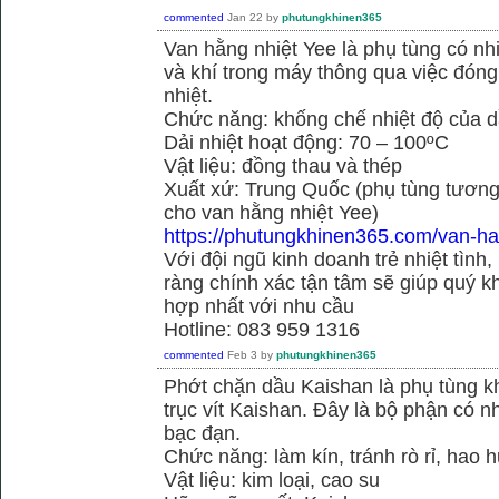
commented
Jan 22
by
phutungkhinen365
Van hằng nhiệt Yee là phụ tùng có n
và khí trong máy thông qua việc đóng 
nhiệt.
Chức năng: khống chế nhiệt độ của d
Dải nhiệt hoạt động: 70 – 100ºC
Vật liệu: đồng thau và thép
Xuất xứ: Trung Quốc (phụ tùng tương
cho van hằng nhiệt Yee)
https://phutungkhinen365.com/van-ha
Với đội ngũ kinh doanh trẻ nhiệt tình,
ràng chính xác tận tâm sẽ giúp quý
hợp nhất với nhu cầu
Hotline: 083 959 1316
commented
Feb 3
by
phutungkhinen365
Phớt chặn dầu Kaishan là phụ tùng kh
trục vít Kaishan. Đây là bộ phận có 
bạc đạn.
Chức năng: làm kín, tránh rò rỉ, hao 
Vật liệu: kim loại, cao su