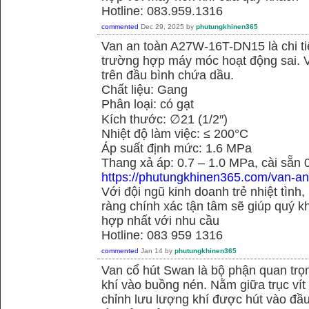
Hotline: 083.959.1316
commented
Dec 29, 2025
by
phutungkhinen365
Van an toàn A27W-16T-DN15 là chi ti
trường hợp máy móc hoạt động sai. 
trên đầu bình chứa dầu.
Chất liệu: Gang
Phân loại: có gạt
Kích thước: ∅21 (1/2″)
Nhiệt độ làm việc: ≤ 200°C
Áp suất định mức: 1.6 MPa
Thang xả áp: 0.7 – 1.0 MPa, cài sẵn
https://phutungkhinen365.com/van-an
Với đội ngũ kinh doanh trẻ nhiệt tình,
ràng chính xác tận tâm sẽ giúp quý
hợp nhất với nhu cầu
Hotline: 083 959 1316
commented
Jan 14
by
phutungkhinen365
Van cổ hút Swan là bộ phận quan trọ
khí vào buồng nén. Nằm giữa trục vít 
chỉnh lưu lượng khí được hút vào đầ