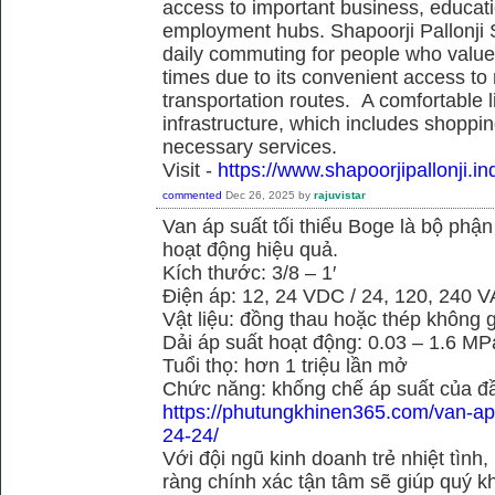
access to important business, educati
employment hubs. Shapoorji Pallonji S
daily commuting for people who value
times due to its convenient access to
transportation routes. A comfortable l
infrastructure, which includes shoppi
necessary services.
Visit -
https://www.shapoorjipallonji.ind
commented
Dec 26, 2025
by
rajuvistar
Van áp suất tối thiểu Boge là bộ phậ
hoạt động hiệu quả.
Kích thước: 3/8 – 1′
Điện áp: 12, 24 VDC / 24, 120, 240 
Vật liệu: đồng thau hoặc thép không g
Dải áp suất hoạt động: 0.03 – 1.6 MP
Tuổi thọ: hơn 1 triệu lần mở
Chức năng: khống chế áp suất của đầ
https://phutungkhinen365.com/van-ap-
24-24/
Với đội ngũ kinh doanh trẻ nhiệt tình,
ràng chính xác tận tâm sẽ giúp quý