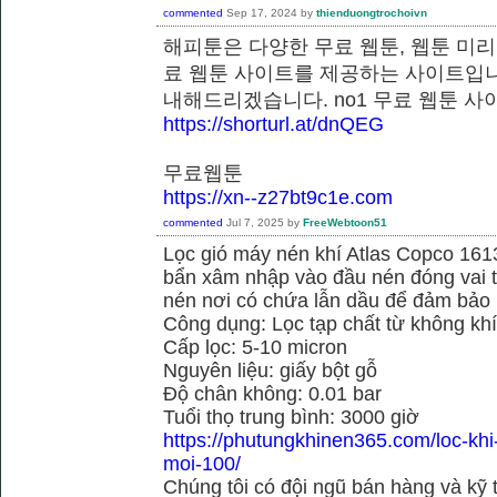
commented
Sep 17, 2024
by
thienduongtrochoivn
해피툰은 다양한 무료 웹툰, 웹툰 미리
료 웹툰 사이트를 제공하는 사이트입니
내해드리겠습니다. no1 무료 웹
https://shorturl.at/dnQEG
무료웹툰
https://xn--z27bt9c1e.com
commented
Jul 7, 2025
by
FreeWebtoon51
Lọc gió máy nén khí Atlas Copco 16
bẩn xâm nhập vào đầu nén đóng vai tr
nén nơi có chứa lẫn dầu để đảm bảo h
Công dụng: Lọc tạp chất từ không kh
Cấp lọc: 5-10 micron
Nguyên liệu: giấy bột gỗ
Độ chân không: 0.01 bar
Tuổi thọ trung bình: 3000 giờ
https://phutungkhinen365.com/loc-kh
moi-100/
Chúng tôi có đội ngũ bán hàng và kỹ 