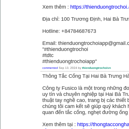
Xem thêm :
https://thienduongtrochoi.
Địa chỉ: 100 Trương Định, Hai Bà Trư
Hotline: +84784687673
Email: thienduongtrochoiapp@gmail.
"#thienduongtrochoi
#tdtc
#thienduongtrochoiapp"
commented
Sep 13, 2024
by
thienduongtrochoivn
Thông Tắc Cống Tại Hai Bà Trưng Hà
Công ty Fusico là một trong những đơ
uy tín và chuyên nghiệp tại Hai Bà Tr
thuật tay nghề cao, trang bị các thiết 
chúng tôi cam kết sẽ giúp quý khách h
quan đến tắc cống, nghẹt đường ống
Xem thêm tại :
https://thongtaccongh