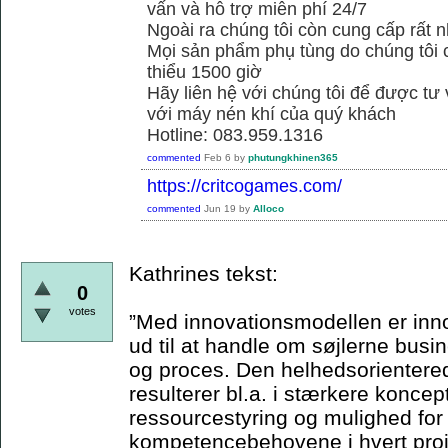
vấn và hỗ trợ miễn phí 24/7
Ngoài ra chúng tôi còn cung cấp rất n
Mọi sản phẩm phụ tùng do chúng tôi 
thiểu 1500 giờ
Hãy liên hệ với chúng tôi để được tư
với máy nén khí của quý khách
Hotline: 083.959.1316
commented
Feb 6
by
phutungkhinen365
https://critcogames.com/
commented
Jun 19
by
Alloco
Kathrines tekst:
0
votes
”Med innovationsmodellen er inn
ud til at handle om søjlerne bus
og proces. Den helhedsorienterede
resulterer bl.a. i stærkere koncep
ressourcestyring og mulighed for
kompetencebehovene i hvert proje