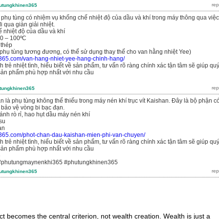
utungkhinen365
 phụ tùng có nhiệm vụ khống chế nhiệt độ của dầu và khí trong máy thông qua việc
 qua giàn giải nhiệt.
 nhiệt độ của dầu và khí
70 – 100ºC
 thép
phụ tùng tương đương, có thể sử dụng thay thế cho van hằng nhiệt Yee)
n365.com/van-hang-nhiet-yee-hang-chinh-hang/
 trẻ nhiệt tình, hiểu biết về sản phẩm, tư vấn rõ ràng chính xác tận tâm sẽ giúp qu
ản phẩm phù hợp nhất với nhu cầu
6
tungkhinen365
 là phụ tùng không thể thiếu trong máy nén khí trục vít Kaishan. Đây là bộ phận c
 bảo vệ vòng bi bạc đạn.
ánh rò rỉ, hao hụt dầu máy nén khí
 su
an
n365.com/phot-chan-dau-kaishan-mien-phi-van-chuyen/
 trẻ nhiệt tình, hiểu biết về sản phẩm, tư vấn rõ ràng chính xác tận tâm sẽ giúp qu
ản phẩm phù hợp nhất với nhu cầu
6
#phutungmaynenkhi365 #phutungkhinen365
utungkhinen365
t becomes the central criterion, not wealth creation. Wealth is just a