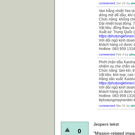
commented
Jan 22
by
ph
Van hằng nhiệt Yee là
đóng mở để dầu, khí đi
Chức năng: khống chế
Dải nhiệt hoạt động: 
Vật liệu: đồng thau và
Xuất xứ: Trung Quốc (
https://phutungkhine
Với đội ngũ kinh doanh
khách hàng có được s
Hotline: 083 959 131
commented
Feb 3
by
phu
Phớt chặn dầu Kaishan
nhiệm vụ che chắn và
Chức năng: làm kín, tr
Vật liệu: kim loại, cao
Hãng sãn xuất: Kaish
https://phutungkhine
Với đội ngũ kinh doanh
khách hàng có được s
Hotline: 083 959 131
#phutungmaynenkhi 
commented
Mar 31
by
ph
Jespers tekst
0
"Mission-related impac