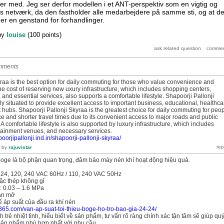
 med. Jeg ser derfor modellen i et ANT-perspektiv som en vigtig og
s netværk, da den fastholder alle medarbejdere på samme sti, og at d
on er en genstand for forhandlinger.
by
louise
(
100
points)
mments
yraa is the best option for daily commuting for those who value convenience and
The cost of reserving new uxury infrastructure, which includes shopping centers,
and essential services, also supports a comfortable lifestyle. Shapoorji Pallonji
lly situated to provide excellent access to important business, educational, healthca
hubs. Shapoorji Pallonji Skyraa is the greatest choice for daily commuting for peo
 and shorter travel times due to its convenient access to major roads and public
 A comfortable lifestyle is also supported by luxury infrastructure, which includes
tainment venues, and necessary services.
oorjipallonji.ind.in/shapoorji-pallonji-skyraa/
by
rajuvistar
 Boge là bộ phận quan trọng, đảm bảo máy nén khí hoạt động hiệu quả.
/ 24, 120, 240 VAC 60Hz / 110, 240 VAC 50Hz
oặc thép không gỉ
: 0.03 – 1.6 MPa
lần mở
 áp suất của đầu ra khí nén
365.com/van-ap-suat-toi-thieu-boge-ho-tro-bao-gia-24-24/
 trẻ nhiệt tình, hiểu biết về sản phẩm, tư vấn rõ ràng chính xác tận tâm sẽ giúp qu
ản phẩm phù hợp nhất với nhu cầu