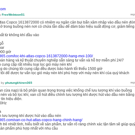
.com
y
FreeWebtoon51
Atlas Copco 1613872000 có nhiệm vụ ngăn cản bụi bẩn xâm nhập vào đầu nén đó
ẩn ở trong buồng nén nơi có chứa lẫn dầu để đảm bảo hiệu suất động cơ, giảm tiếng
ất từ không khí đầu vào
 gỗ
bar
000 giờ
n365.com/loc-khi-atlas-copco-1613872000-hang-moi-100/
bán hàng và kỹ thuật chuyên nghiệp sẵn sàng tư vấn và hỗ trợ miễn phí 24/7
 cung cấp rất nhiều loại lọc gió máy nén khí
g do chúng tôi cung cấp đều được bảo hành tối thiểu 1500 giờ
 tôi để được tư vấn lọc gió máy nén khí phù hợp với máy nén khí của quý khách
6
by
phutungkhinen365
van cừa nạp) là bộ phận quan trọng trong việc khống chế lưu lượng khí vào buồng
t nén và bộ lọc khí, van cổ hút điều chỉnh lưu lượng khí được hút vào đầu nén bằng
tín hiệu điện.
60Hz
a
h lưu lượng khí được hút vào đầu nén
n365.com/van-co-hut-atlas-copco-hang-chinh-hang/
 trẻ nhiệt tình, hiểu biết về sản phẩm, tư vấn rõ ràng chính xác tận tâm sẽ giúp qu
ản phẩm phù hợp nhất với nhu cầu
6