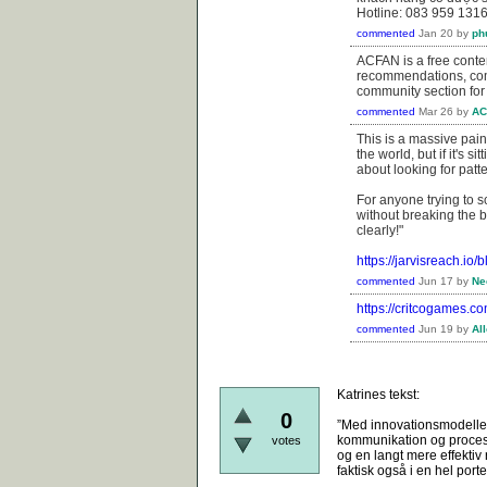
Hotline: 083 959 131
commented
Jan 20
by
ph
ACFAN is a free conte
recommendations, com
community section for
commented
Mar 26
by
AC
This is a massive pain
the world, but if it's s
about looking for pat
For anyone trying to s
without breaking the 
clearly!"
https://jarvisreach.io
commented
Jun 17
by
Ne
https://critcogames.co
commented
Jun 19
by
Al
Katrines tekst:
0
”Med innovationsmodellen
kommunikation og proces. 
votes
og en langt mere effektiv
faktisk også i en hel porte