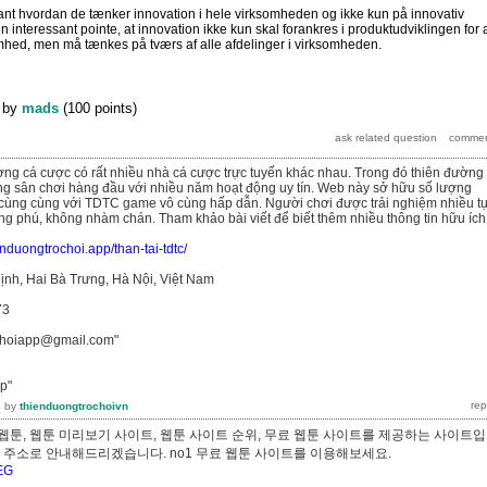
sant hvordan de tænker innovation i hele virksomheden og ikke kun på innovativ
n interessant pointe, at innovation ikke kun skal forankres i produktudviklingen for 
mhed, men må tænkes på tværs af alle afdelinger i virksomheden.
by
mads
(
100
points)
rường cá cược có rất nhiều nhà cá cược trực tuyến khác nhau. Trong đó thiên đường 
ng sân chơi hàng đầu với nhiều năm hoạt động uy tín. Web này sở hữu số lượng
cùng cùng với TDTC game vô cùng hấp dẫn. Người chơi được trải nghiệm nhiều t
 phú, không nhàm chán. Tham khảo bài viết để biết thêm nhiều thông tin hữu ích
ienduongtrochoi.app/than-tai-tdtc/
ịnh, Hai Bà Trưng, Hà Nội, Việt Nam
73
ochoiapp@gmail.com"
p"
4
by
thienduongtrochoivn
웹툰, 웹툰 미리보기 사이트, 웹툰 사이트 순위, 무료 웹툰 사이트를 제공하는 사이트
빠른 주소로 안내해드리겠습니다. no1 무료 웹툰 사이트를 이용해보세요.
QEG