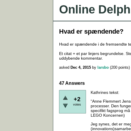
Online Delph
Hvad er spændende?
Hvad er spændende i de fremsendte te
Et citat + et par linjers begrundelse. 
uddybende kommentar.
asked
Dec 4, 2015
by
larsbo
(
200
points)
47 Answers
Kathrines tekst:
+2
“Anne Flemmert Jensen 
votes
processer. Den funger
specifikt fagsprog må 
LEGO Koncernen)
Jeg synes, det er meg
(innovations)samarbej