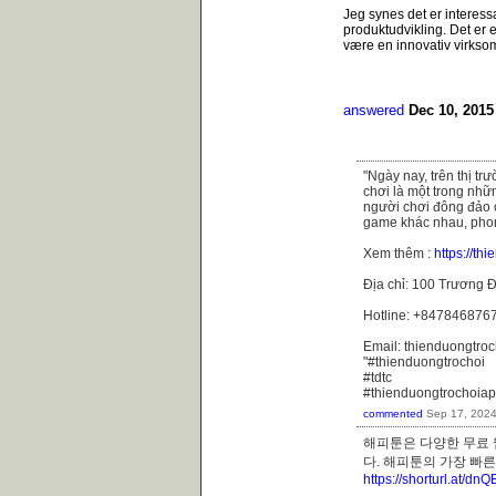
Jeg synes det er interes
produktudvikling. Det er e
være en innovativ virkso
answered
Dec 10, 2015
"Ngày nay, trên thị t
chơi là một trong nhữ
người chơi đông đảo 
game khác nhau, phong
Xem thêm :
https://th
Địa chỉ: 100 Trương Đ
Hotline: +847846876
Email: thienduongtr
"#thienduongtrochoi
#tdtc
#thienduongtrochoiap
commented
Sep 17, 202
해피툰은 다양한 무료 
다. 해피툰의 가장 
https://shorturl.at/dn