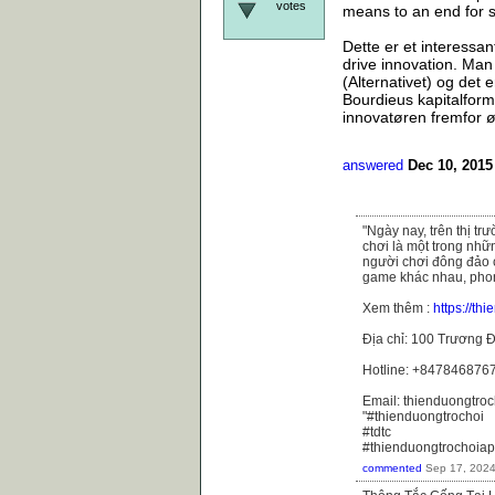
votes
means to an end for s
Dette er et interessant
drive innovation. Man 
(Alternativet) og det 
Bourdieus kapitalforme
innovatøren fremfor ø
answered
Dec 10, 2015
"Ngày nay, trên thị t
chơi là một trong nhữ
người chơi đông đảo 
game khác nhau, phong
Xem thêm :
https://th
Địa chỉ: 100 Trương Đ
Hotline: +847846876
Email: thienduongtr
"#thienduongtrochoi
#tdtc
#thienduongtrochoiap
commented
Sep 17, 202