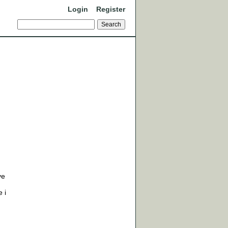
Login
Register
ve
 i