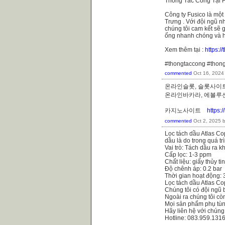
Thông Tắc Cống Tại H
Công ty Fusico là một
Trưng . Với đội ngũ nh
chúng tôi cam kết sẽ 
ống nhanh chóng và h
Xem thêm tại :
https:
#thongtaccong #thon
commented
Oct 16, 2024
온라인슬롯, 슬롯사이트
온라인바카라, 에볼
카지노사이트
https:
commented
Oct 2, 2025
Lọc tách dầu Atlas Co
dầu là do trong quá t
Vai trò: Tách dầu ra k
Cấp lọc: 1-3 ppm
Chất liệu: giấy thủy ti
Độ chênh áp: 0.2 bar
Thời gian hoạt động:
Lọc tách dầu Atlas C
Chúng tôi có đội ngũ 
Ngoài ra chúng tôi cò
Mọi sản phẩm phụ tùn
Hãy liên hệ với chúng
Hotline: 083.959.131