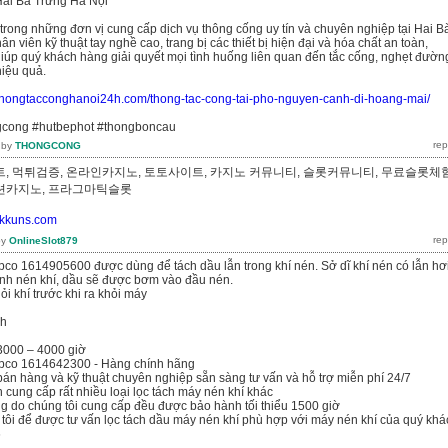
ai Bà Trưng Hà Nội
 trong những đơn vị cung cấp dịch vụ thông cống uy tín và chuyên nghiệp tại Hai B
ân viên kỹ thuật tay nghề cao, trang bị các thiết bị hiện đại và hóa chất an toàn,
giúp quý khách hàng giải quyết mọi tình huống liên quan đến tắc cống, nghẹt đườn
iệu quả.
//thongtacconghanoi24h.com/thong-tac-cong-tai-pho-nguyen-canh-di-hoang-mai/
gcong #hutbephot #thongboncau
by
THONGCONG
, 먹튀검증, 온라인카지노, 토토사이트, 카지노 커뮤니티, 슬롯커뮤니티, 무료슬롯체험
루션카지노, 프라그마틱슬롯
//kkuns.com
by
OnlineSlot879
pco 1614905600 được dùng để tách dầu lẫn trong khí nén. Sở dĩ khí nén có lẫn hơ
rình nén khí, dầu sẽ được bơm vào đầu nén.
hỏi khí trước khi ra khỏi máy
nh
 3000 – 4000 giờ
opco 1614642300 - Hàng chính hãng
bán hàng và kỹ thuật chuyên nghiệp sẵn sàng tư vấn và hỗ trợ miễn phí 24/7
n cung cấp rất nhiều loại lọc tách máy nén khí khác
g do chúng tôi cung cấp đều được bảo hành tối thiểu 1500 giờ
 tôi để được tư vấn lọc tách dầu máy nén khí phù hợp với máy nén khí của quý khá
6