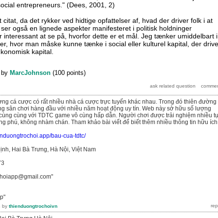
ocial entrepreneurs." (Dees, 2001, 2)
 citat, da det rykker ved hidtige opfattelser af, hvad der driver folk i at
ser også en lignede aspekter manifesteret i politisk holdninger
er interessant at se på, hvorfor dette er et mål. Jeg tænker umiddelbart i
r, hvor man måske kunne tænke i social eller kulturel kapital, der drive
konomisk kapital.
by
MarcJohnson
(
100
points)
rường cá cược có rất nhiều nhà cá cược trực tuyến khác nhau. Trong đó thiên đường 
ng sân chơi hàng đầu với nhiều năm hoạt động uy tín. Web này sở hữu số lượng
cùng cùng với TDTC game vô cùng hấp dẫn. Người chơi được trải nghiệm nhiều t
 phú, không nhàm chán. Tham khảo bài viết để biết thêm nhiều thông tin hữu ích
ienduongtrochoi.app/bau-cua-tdtc/
ịnh, Hai Bà Trưng, Hà Nội, Việt Nam
73
ochoiapp@gmail.com"
p"
4
by
thienduongtrochoivn