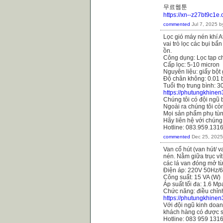
무료웹툰
https://xn--z27bt9c1e
commented
Jul 7, 2025
b
Lọc gió máy nén khí 
vai trò lọc các bụi b
ồn.
Công dụng: Lọc tạp ch
Cấp lọc: 5-10 micron
Nguyên liệu: giấy bột
Độ chân không: 0.01 
Tuổi thọ trung bình: 3
https://phutungkhine
Chúng tôi có đội ngũ 
Ngoài ra chúng tôi còn
Mọi sản phẩm phụ tùn
Hãy liên hệ với chúng
Hotline: 083.959.131
commented
Dec 25, 2025
Van cổ hút (van hút/ 
nén. Nằm giữa trục ví
các lá van đóng mở từ 
Điện áp: 220V 50Hz/
Công suất: 15 VA (W)
Áp suất tối đa: 1.6 Mp
Chức năng: điều chỉn
https://phutungkhine
Với đội ngũ kinh doanh
khách hàng có được s
Hotline: 083 959 131