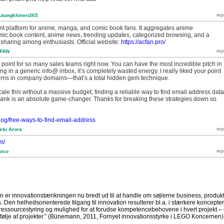
6
utungkhinen365
nt platform for anime, manga, and comic book fans. It aggregates anime
ic book content, anime news, trending updates, categorized browsing, and a
 sharing among enthusiasts. Official website:
https://acfan.pro/
FAN
 point for so many sales teams right now. You can have the most incredible pitch in
itting in a generic info@ inbox, it’s completely wasted energy. I really liked your point
terns in company domains—that’s a total hidden gem technique.
cale this without a massive budget, finding a reliable way to find email address data
bank is an absolute game-changer. Thanks for breaking these strategies down so
/blog/free-ways-to-find-email-address
etu Arora
m/
loco
 er innovationstænkningen nu bredt ud til at handle om søjlerne business, produkt
Den helhedsorienterede tilgang til innovation resulterer bl.a. i stærkere koncepter
 ressourcestyring og mulighed for at forudse kompetencebehovene i hvert projekt –
følje af projekter.”
(Bünemann, 2011, Fornyet innovationsstyrke i LEGO Koncernen)