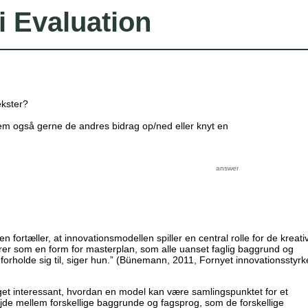
i Evaluation
kster?
Stem også gerne de andres bidrag op/ned eller knyt en
fortæller, at innovationsmodellen spiller en central rolle for de kreati
er som en form for masterplan, som alle uanset faglig baggrund og
forholde sig til, siger hun.” (Bünemann, 2011, Fornyet innovationsstyrke
et interessant, hvordan en model kan være samlingspunktet for et
de mellem forskellige baggrunde og fagsprog, som de forskellige