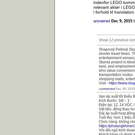
indenfor LEGO kommer
relevant aktør i LEGO
i forhold til translati
answered
Dec 9, 2015
Show 12 previous co
Shapoorji Pallonji Sk
shorter travel times. 
entertainment venues, 
Skyraa project is idea
land, and employment 
who value convenience
transportation routes.
shopping malls, enter
Visit -
https://www.shap
commented
Dec 26, 2025
Van áp suất tối thiểu
Kích thước: 3/8 – 1′
Điện áp: 12, 24 VDC 
Vật liệu: đồng thau h
Dải áp suất hoạt động
Tuổi thọ: hơn 1 triệu 
Chức năng: khống chế
https://phutungkhinen
Với đội ngũ kinh doanh
khách hàng có được s