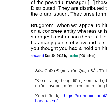
of the powerful manager [...] the
Distributed. They are distributed
the organisation. They arise for
Brugeren: "When we appeal to hi
on a concrete entity whereas ut is
strongest abstraction there is! H
has many points of view and lets
you thought you had a hold on hi
answered
Dec 10, 2015
by
larsbo
(
200
points)
Sửa Chữa Điện Nước Quận Bắc Từ 
"Kiểm tra hệ thống điện , kiểm tra h
nước, lavabor, máy bơm , bình nóng 
Xem thêm tại :
https://diennuochano
bac-tu-liem/
"