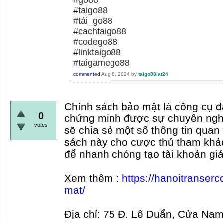
#taigo88
#tải_go88
#cachtaigo88
#codego88
#linktaigo88
#taigamego88
commented
Aug 8, 2024
by
taigo88lat24
Chính sách bảo mật là công cụ đ
0
chứng minh được sự chuyên nghi
votes
sẽ chia sẻ một số thông tin quan
sách này cho cược thủ tham khả
để nhanh chóng tạo tài khoản giả
Xem thêm :
https://hanoitranser
mat/
Địa chỉ: 75 Đ. Lê Duẩn, Cửa Nam