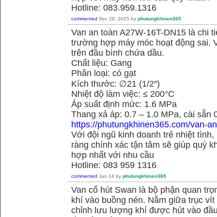
Hotline: 083.959.1316
commented
Dec 29, 2025
by
phutungkhinen365
Van an toàn A27W-16T-DN15 là chi ti
trường hợp máy móc hoạt động sai. 
trên đầu bình chứa dầu.
Chất liệu: Gang
Phân loại: có gạt
Kích thước: ∅21 (1/2″)
Nhiệt độ làm việc: ≤ 200°C
Áp suất định mức: 1.6 MPa
Thang xả áp: 0.7 – 1.0 MPa, cài sẵn
https://phutungkhinen365.com/van-an
Với đội ngũ kinh doanh trẻ nhiệt tình,
ràng chính xác tận tâm sẽ giúp quý
hợp nhất với nhu cầu
Hotline: 083 959 1316
commented
Jan 14
by
phutungkhinen365
Van cổ hút Swan là bộ phận quan trọ
khí vào buồng nén. Nằm giữa trục vít 
chỉnh lưu lượng khí được hút vào đầ