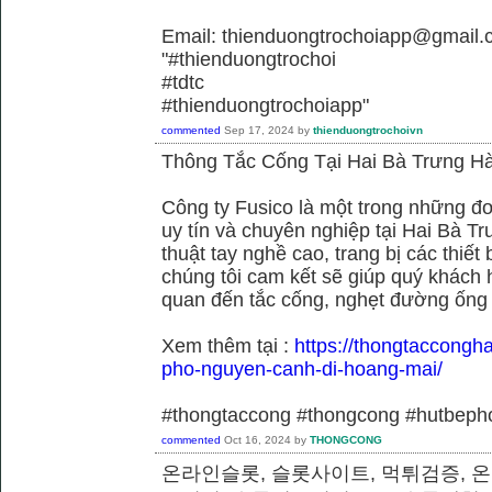
Email: thienduongtrochoiapp@gmail.
"#thienduongtrochoi
#tdtc
#thienduongtrochoiapp"
commented
Sep 17, 2024
by
thienduongtrochoivn
Thông Tắc Cống Tại Hai Bà Trưng Hà
Công ty Fusico là một trong những đơ
uy tín và chuyên nghiệp tại Hai Bà Tr
thuật tay nghề cao, trang bị các thiết 
chúng tôi cam kết sẽ giúp quý khách h
quan đến tắc cống, nghẹt đường ống
Xem thêm tại :
https://thongtaccongh
pho-nguyen-canh-di-hoang-mai/
#thongtaccong #thongcong #hutbeph
commented
Oct 16, 2024
by
THONGCONG
온라인슬롯, 슬롯사이트, 먹튀검증, 