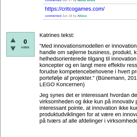
commented
Jun 17
by
Neetu Arora
https://critcogames.com/
commented
Jun 19
by
Alloco
Katrines tekst:
0
”Med innovationsmodellen er innovations
votes
handle om søjlerne business, produkt,
helhedsorienterede tilgang til innovation 
koncepter og en langt mere effektiv res
forudse kompetencebehovene i hvert proj
portefølje af projekter.”
(Bünemann, 2011,
LEGO Koncernen)
Jeg synes det er interessant hvordan de
virksomheden og ikke kun på innovativ p
interessant pointe, at innovation ikke ku
produktudviklingen for at være en inno
på tværs af alle afdelinger i virksomhed