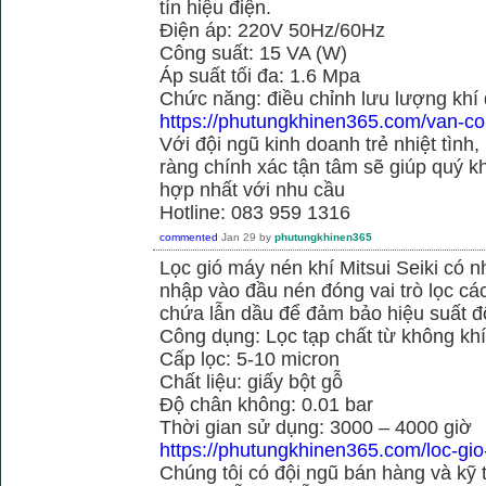
tín hiệu điện.
Điện áp: 220V 50Hz/60Hz
Công suất: 15 VA (W)
Áp suất tối đa: 1.6 Mpa
Chức năng: điều chỉnh lưu lượng khí
https://phutungkhinen365.com/van-co
Với đội ngũ kinh doanh trẻ nhiệt tình,
ràng chính xác tận tâm sẽ giúp quý
hợp nhất với nhu cầu
Hotline: 083 959 1316
commented
Jan 29
by
phutungkhinen365
Lọc gió máy nén khí Mitsui Seiki có 
nhập vào đầu nén đóng vai trò lọc cá
chứa lẫn dầu để đảm bảo hiệu suất đ
Công dụng: Lọc tạp chất từ không kh
Cấp lọc: 5-10 micron
Chất liệu: giấy bột gỗ
Độ chân không: 0.01 bar
Thời gian sử dụng: 3000 – 4000 giờ
https://phutungkhinen365.com/loc-gio
Chúng tôi có đội ngũ bán hàng và kỹ 