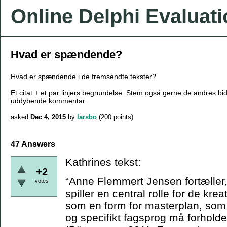
Online Delphi Evaluat
Hvad er spændende?
Hvad er spændende i de fremsendte tekster?
Et citat + et par linjers begrundelse. Stem også gerne de andres bi
uddybende kommentar.
asked
Dec 4, 2015
by
larsbo
(
200
points)
47 Answers
Kathrines tekst:
+2
“Anne Flemmert Jensen fortæller,
votes
spiller en central rolle for de kr
som en form for masterplan, som 
og specifikt fagsprog må forholde s