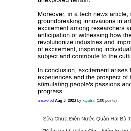
Moreover, in a tech news article
groundbreaking innovations in arti
excitement among researchers an
anticipation of witnessing how t
revolutionize industries and impro
of excitement, inspiring individua
subject and contribute to the cu
In conclusion, excitement arises 
experiences and the prospect of 
stimulating people's passions and
progress.
answered
Aug 3, 2023
by
kajalrai
(
100
points)
Sửa Chữa Điện Nước Quận Hai Bà T
"Kiểm tra hệ thống điện , kiểm tra h