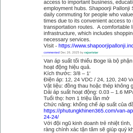
access to important business, educati
employment hubs. Shapoorji Pallonji S
daily commuting for people who value
times due to its convenient access to
transportation routes. A comfortable l
infrastructure, which includes shoppi
necessary services.
Visit -
https://www.shapoorjipallonji.ind
commented
Dec 26, 2025
by
rajuvistar
Van áp suất tối thiểu Boge là bộ phậ
hoạt động hiệu quả.
Kích thước: 3/8 – 1′
Điện áp: 12, 24 VDC / 24, 120, 240 
Vật liệu: đồng thau hoặc thép không g
Dải áp suất hoạt động: 0.03 – 1.6 MP
Tuổi thọ: hơn 1 triệu lần mở
Chức năng: khống chế áp suất của đầ
https://phutungkhinen365.com/van-ap-
24-24/
Với đội ngũ kinh doanh trẻ nhiệt tình,
ràng chính xác tận tâm sẽ giúp quý