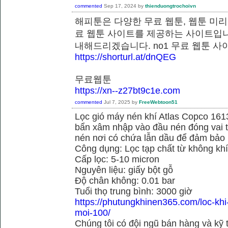
commented
Sep 17, 2024
by
thienduongtrochoivn
해피툰은 다양한 무료 웹툰, 웹툰 미리
료 웹툰 사이트를 제공하는 사이트입니
내해드리겠습니다. no1 무료 웹
https://shorturl.at/dnQEG
무료웹툰
https://xn--z27bt9c1e.com
commented
Jul 7, 2025
by
FreeWebtoon51
Lọc gió máy nén khí Atlas Copco 16
bẩn xâm nhập vào đầu nén đóng vai tr
nén nơi có chứa lẫn dầu để đảm bảo h
Công dụng: Lọc tạp chất từ không kh
Cấp lọc: 5-10 micron
Nguyên liệu: giấy bột gỗ
Độ chân không: 0.01 bar
Tuổi thọ trung bình: 3000 giờ
https://phutungkhinen365.com/loc-kh
moi-100/
Chúng tôi có đội ngũ bán hàng và kỹ 