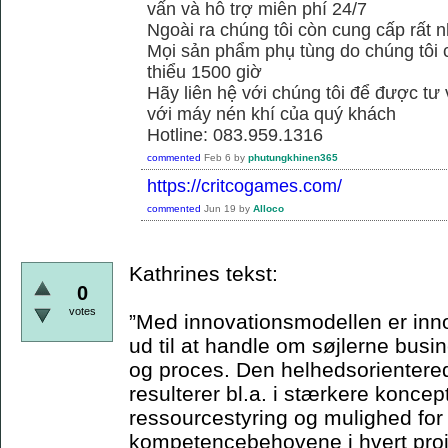
vấn và hỗ trợ miễn phí 24/7
Ngoài ra chúng tôi còn cung cấp rất n
Mọi sản phẩm phụ tùng do chúng tôi 
thiểu 1500 giờ
Hãy liên hệ với chúng tôi để được tư
với máy nén khí của quý khách
Hotline: 083.959.1316
commented
Feb 6
by
phutungkhinen365
https://critcogames.com/
commented
Jun 19
by
Alloco
Kathrines tekst:
0
votes
”Med innovationsmodellen er inn
ud til at handle om søjlerne bus
og proces. Den helhedsorienterede
resulterer bl.a. i stærkere koncep
ressourcestyring og mulighed for
kompetencebehovene i hvert proje