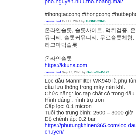
pho-nguyen-huu-tho-hoang-mai/
#thongtaccong #thongcong #hutbeph
commented
Oct 17, 2024
by
THONGCONG
온라인슬롯, 슬롯사이트, 먹튀검증, 
뮤니티, 슬롯커뮤니티, 무료슬롯체험,
라그마틱슬롯
온라인슬롯
https://kkuns.com
commented
Sep 17, 2025
by
OnlineSlot5072
Lọc dầu MannFilter WK940 là phụ tù
dầu lưu thông trong máy nén khí.
Chức năng: lọc tạp chất có trong dầu
Hình dáng : hình trụ tròn
Cấp lọc: 0.1 micron
Tuổi thọ trung bình: 2500 – 3000 giờ
Độ chênh áp: 0.2 bar
https://phutungkhinen365.com/loc-da
chuyen/