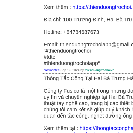
Xem thêm :
https://thienduongtrochoi.
Địa chỉ: 100 Trương Định, Hai Bà Trư
Hotline: +84784687673
Email: thienduongtrochoiapp@gmail.
"#thienduongtrochoi
#tdtc
#thienduongtrochoiapp"
commented
Sep 13, 2024
by
thienduongtrochoivn
Thông Tắc Cống Tại Hai Bà Trưng Hà
Công ty Fusico là một trong những đơ
uy tín và chuyên nghiệp tại Hai Bà Tr
thuật tay nghề cao, trang bị các thiết 
chúng tôi cam kết sẽ giúp quý khách h
quan đến tắc cống, nghẹt đường ống
Xem thêm tại :
https://thongtaccongh