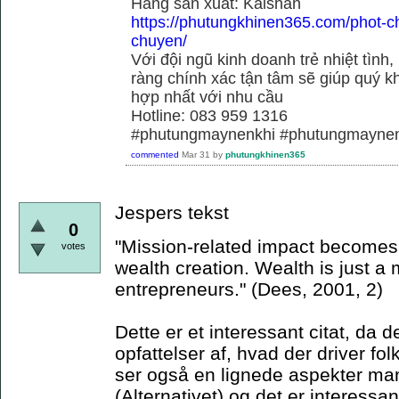
Hãng sãn xuất: Kaishan
https://phutungkhinen365.com/phot-c
chuyen/
Với đội ngũ kinh doanh trẻ nhiệt tình,
ràng chính xác tận tâm sẽ giúp quý
hợp nhất với nhu cầu
Hotline: 083 959 1316
#phutungmaynenkhi #phutungmaynen
commented
Mar 31
by
phutungkhinen365
Jespers tekst
0
"Mission-related impact becomes t
votes
wealth creation. Wealth is just a
entrepreneurs." (Dees, 2001, 2)
Dette er et interessant citat, da d
opfattelser af, hvad der driver fol
ser også en lignede aspekter mani
(Alternativet) og det er interessan