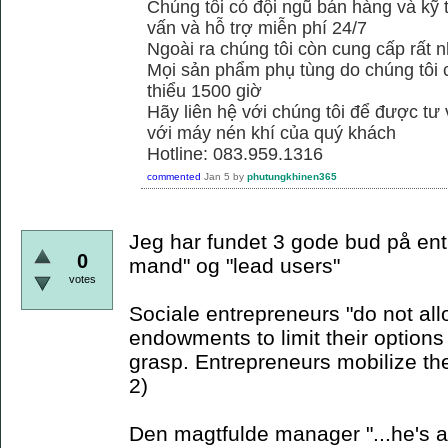
Chúng tôi có đội ngũ bán hàng và kỹ 
vấn và hỗ trợ miễn phí 24/7
Ngoài ra chúng tôi còn cung cấp rất n
Mọi sản phẩm phụ tùng do chúng tôi 
thiểu 1500 giờ
Hãy liên hệ với chúng tôi để được tư
với máy nén khí của quý khách
Hotline: 083.959.1316
commented
Jan 5
by
phutungkhinen365
Jeg har fundet 3 gode bud på ent
0
mand" og "lead users"
votes
Sociale entrepreneurs "do not allo
endowments to limit their options 
grasp. Entrepreneurs mobilize th
2)
Den magtfulde manager "...he's a