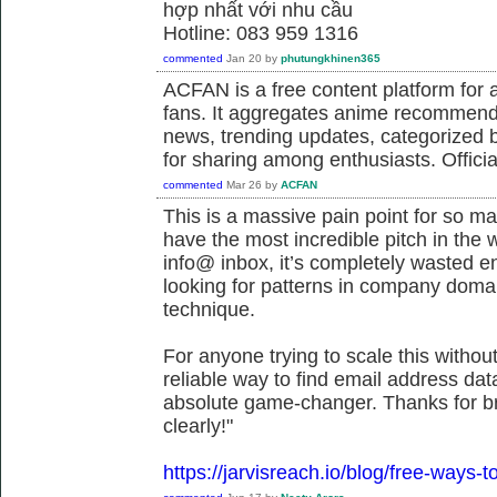
hợp nhất với nhu cầu
Hotline: 083 959 1316
commented
Jan 20
by
phutungkhinen365
ACFAN is a free content platform fo
fans. It aggregates anime recommend
news, trending updates, categorized 
for sharing among enthusiasts. Offici
commented
Mar 26
by
ACFAN
This is a massive pain point for so m
have the most incredible pitch in the wor
info@ inbox, it’s completely wasted ene
looking for patterns in company doma
technique.
For anyone trying to scale this withou
reliable way to find email address dat
absolute game-changer. Thanks for b
clearly!"
https://jarvisreach.io/blog/free-ways-