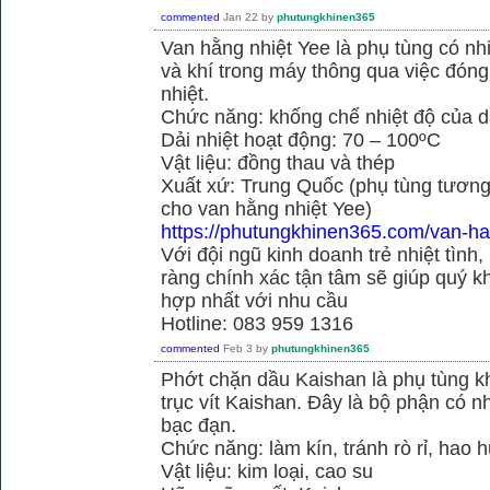
commented
Jan 22
by
phutungkhinen365
Van hằng nhiệt Yee là phụ tùng có n
và khí trong máy thông qua việc đóng 
nhiệt.
Chức năng: khống chế nhiệt độ của d
Dải nhiệt hoạt động: 70 – 100ºC
Vật liệu: đồng thau và thép
Xuất xứ: Trung Quốc (phụ tùng tương
cho van hằng nhiệt Yee)
https://phutungkhinen365.com/van-ha
Với đội ngũ kinh doanh trẻ nhiệt tình,
ràng chính xác tận tâm sẽ giúp quý
hợp nhất với nhu cầu
Hotline: 083 959 1316
commented
Feb 3
by
phutungkhinen365
Phớt chặn dầu Kaishan là phụ tùng kh
trục vít Kaishan. Đây là bộ phận có 
bạc đạn.
Chức năng: làm kín, tránh rò rỉ, hao 
Vật liệu: kim loại, cao su