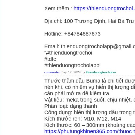
Xem thêm :
https://thienduongtrochoi.
Địa chỉ: 100 Trương Định, Hai Bà Trư
Hotline: +84784687673
Email: thienduongtrochoiapp@gmail.
"#thienduongtrochoi
#tdtc
#thienduongtrochoiapp"
commented
Sep 17, 2024
by
thienduongtrochoivn
Thước thăm dầu Buma là chi tiết đư
nén khí, có nhiệm vụ hiển thị lượng 
cần phải mở ra để kiểm tra.
Vật liệu: meka trong suốt, chịu nhiệt, 
Phân loại: dạng thanh
Công dụng: hiển thị lượng dầu trong 
Kích thước ren: M10, M12, M14
Kích thước: 60 – 300mm (khoảng cách
https://phutungkhinen365.com/thuoc