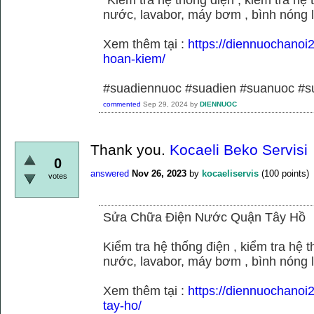
nước, lavabor, máy bơm , bình nóng 
Xem thêm tại :
https://diennuochano
hoan-kiem/
#suadiennuoc #suadien #suanuoc 
commented
Sep 29, 2024
by
DIENNUOC
Thank you.
Kocaeli Beko Servisi
0
answered
Nov 26, 2023
by
kocaeliservis
(
100
points)
votes
Sửa Chữa Điện Nước Quận Tây Hồ
Kiểm tra hệ thống điện , kiểm tra hệ
nước, lavabor, máy bơm , bình nóng 
Xem thêm tại :
https://diennuochano
tay-ho/