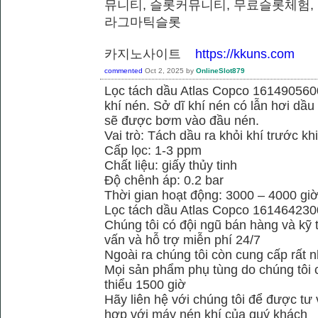
뮤니티, 슬롯커뮤니티, 무료슬롯체험,
라그마틱슬롯
카지노사이트
https://kkuns.com
commented
Oct 2, 2025
by
OnlineSlot879
Lọc tách dầu Atlas Copco 1614905600
khí nén. Sở dĩ khí nén có lẫn hơi dầu 
sẽ được bơm vào đầu nén.
Vai trò: Tách dầu ra khỏi khí trước kh
Cấp lọc: 1-3 ppm
Chất liệu: giấy thủy tinh
Độ chênh áp: 0.2 bar
Thời gian hoạt động: 3000 – 4000 gi
Lọc tách dầu Atlas Copco 161464230
Chúng tôi có đội ngũ bán hàng và kỹ 
vấn và hỗ trợ miễn phí 24/7
Ngoài ra chúng tôi còn cung cấp rất n
Mọi sản phẩm phụ tùng do chúng tôi 
thiểu 1500 giờ
Hãy liên hệ với chúng tôi để được tư
hợp với máy nén khí của quý khách