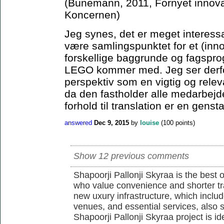
(Bünemann, 2011, Fornyet innova
Koncernen)
Jeg synes, det er meget interes
være samlingspunktet for et (in
forskellige baggrunde og fagsprog
LEGO kommer med. Jeg ser derfo
perspektiv som en vigtig og rele
da den fastholder alle medarbejd
forhold til translation er en genst
answered
Dec 9, 2015
by
louise
(
100
points)
Show 12 previous comments
Shapoorji Pallonji Skyraa is the best 
who value convenience and shorter tra
new uxury infrastructure, which inclu
venues, and essential services, also s
Shapoorji Pallonji Skyraa project is id