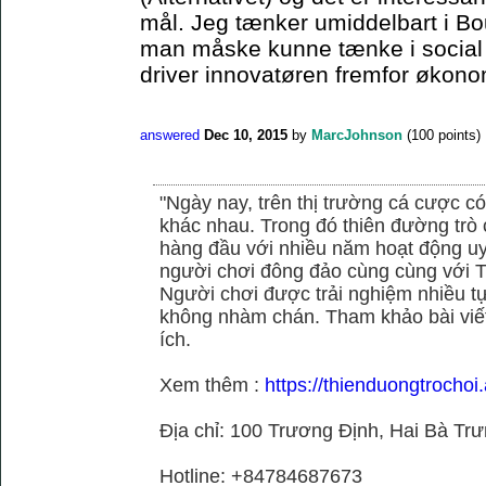
mål. Jeg tænker umiddelbart i Bo
man måske kunne tænke i social el
driver innovatøren fremfor økonom
answered
Dec 10, 2015
by
MarcJohnson
(
100
points)
"Ngày nay, trên thị trường cá cược có
khác nhau. Trong đó thiên đường trò 
hàng đầu với nhiều năm hoạt động uy
người chơi đông đảo cùng cùng với
Người chơi được trải nghiệm nhiều 
không nhàm chán. Tham khảo bài viết
ích.
Xem thêm :
https://thienduongtrochoi
Địa chỉ: 100 Trương Định, Hai Bà Trư
Hotline: +84784687673