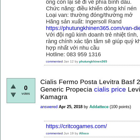
ống còn lại sẽ đi về phía bình dầu.
Chức năng: điều khiển dòng khí nén
Loại van: thường đóng/thường mở
Hãng sản xuất: Ingersoll Rand
https://phutungkhinen365.com/van-dien
Với đội ngũ kinh doanh trẻ nhiệt tình,
ràng chính xác tận tâm sẽ giúp quý
hợp nhất với nhu cầu
Hotline: 083 959 1316
commented
Jan 12
by
phutungkhinen365
Cialis Fermo Posta Levitra Bas
0
Generic Propecia
cialis price
Levi
votes
Kamagra
answered
Apr 25, 2018
by
Addattece
(
100
points)
https://critcogames.com/
commented
Jun 19
by
Alloco