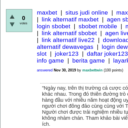
maxbet
|
situs judi online
|
maxb
0
|
link alternatif maxbet
|
agen s
votes
login sbobet
|
sbobet mobile
|
m
|
link alternatif sbobet
|
agen li
|
link alternatif live22
|
download
alternatif dewavegas
|
login de
slot
|
joker123
|
daftar joker123
info game
|
berita game
|
laya
answered
Nov 30, 2019
by
maxbettwin
(
100
points)
"Ngày nay, trên thị trường cá cược có
khác nhau. Trong đó thiên đường trò 
hàng đầu với nhiều năm hoạt động uy
người chơi đông đảo cùng cùng với
Người chơi được trải nghiệm nhiều 
không nhàm chán. Tham khảo bài viết
ích.