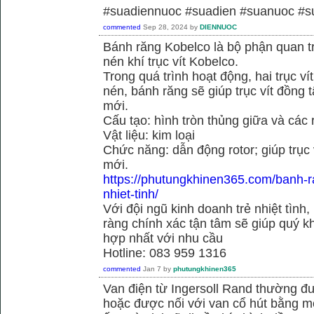
#suadiennuoc #suadien #suanuoc 
commented
Sep 28, 2024
by
DIENNUOC
Bánh răng Kobelco là bộ phận quan 
nén khí trục vít Kobelco.
Trong quá trình hoạt động, hai trục v
nén, bánh răng sẽ giúp trục vít đồng
mới.
Cấu tạo: hình tròn thủng giữa và các
Vật liệu: kim loại
Chức năng: dẫn động rotor; giúp trục
mới.
https://phutungkhinen365.com/banh-r
nhiet-tinh/
Với đội ngũ kinh doanh trẻ nhiệt tình,
ràng chính xác tận tâm sẽ giúp quý
hợp nhất với nhu cầu
Hotline: 083 959 1316
commented
Jan 7
by
phutungkhinen365
Van điện từ Ingersoll Rand thường đư
hoặc được nối với van cổ hút bằng