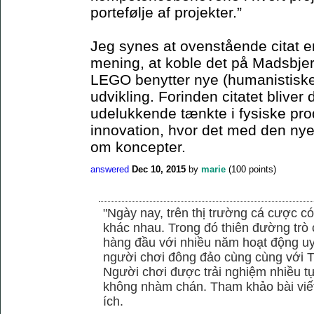
portefølje af projekter.”
Jeg synes at ovenstående citat er 
mening, at koble det på Madsbjer
LEGO benytter nye (humanistiske)
udvikling. Forinden citatet blive
udelukkende tænkte i fysiske pro
innovation, hvor det med den ny
om koncepter.
answered
Dec 10, 2015
by
marie
(
100
points)
"Ngày nay, trên thị trường cá cược có
khác nhau. Trong đó thiên đường trò 
hàng đầu với nhiều năm hoạt động uy
người chơi đông đảo cùng cùng với
Người chơi được trải nghiệm nhiều 
không nhàm chán. Tham khảo bài viết
ích.