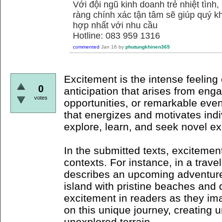
Với đội ngũ kinh doanh trẻ nhiệt tình,
ràng chính xác tận tâm sẽ giúp quý
hợp nhất với nhu cầu
Hotline: 083 959 1316
commented
Jan 16
by
phutungkhinen365
Excitement is the intense feeling 
0
anticipation that arises from en
votes
opportunities, or remarkable event
that energizes and motivates indi
explore, learn, and seek novel e
In the submitted texts, excitemen
contexts. For instance, in a trave
describes an upcoming adventure
island with pristine beaches and 
excitement in readers as they i
on this unique journey, creating 
unexplored terrain.