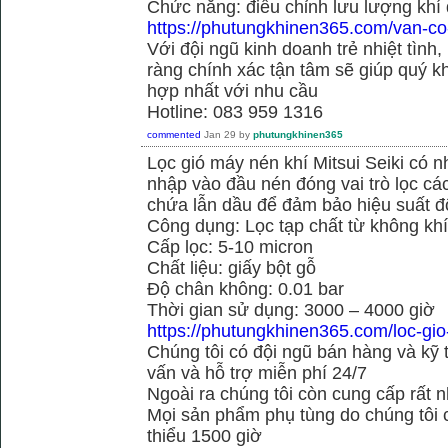
Chức năng: điều chỉnh lưu lượng khí
https://phutungkhinen365.com/van-co
Với đội ngũ kinh doanh trẻ nhiệt tình,
ràng chính xác tận tâm sẽ giúp quý
hợp nhất với nhu cầu
Hotline: 083 959 1316
commented
Jan 29
by
phutungkhinen365
Lọc gió máy nén khí Mitsui Seiki có 
nhập vào đầu nén đóng vai trò lọc cá
chứa lẫn dầu để đảm bảo hiệu suất đ
Công dụng: Lọc tạp chất từ không kh
Cấp lọc: 5-10 micron
Chất liệu: giấy bột gỗ
Độ chân không: 0.01 bar
Thời gian sử dụng: 3000 – 4000 giờ
https://phutungkhinen365.com/loc-gio
Chúng tôi có đội ngũ bán hàng và kỹ 
vấn và hỗ trợ miễn phí 24/7
Ngoài ra chúng tôi còn cung cấp rất n
Mọi sản phẩm phụ tùng do chúng tôi 
thiểu 1500 giờ