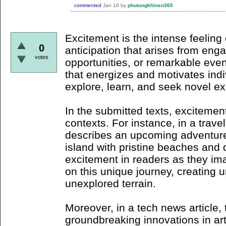
commented
Jan 16
by
phutungkhinen365
Excitement is the intense feeling 
0
anticipation that arises from en
votes
opportunities, or remarkable event
that energizes and motivates indi
explore, learn, and seek novel e
In the submitted texts, excitemen
contexts. For instance, in a trave
describes an upcoming adventure
island with pristine beaches and 
excitement in readers as they i
on this unique journey, creating 
unexplored terrain.
Moreover, in a tech news article
groundbreaking innovations in arti