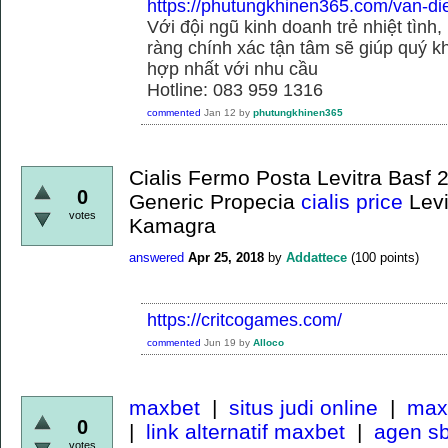
https://phutungkhinen365.com/van-dien
Với đội ngũ kinh doanh trẻ nhiệt tình,
ràng chính xác tận tâm sẽ giúp quý
hợp nhất với nhu cầu
Hotline: 083 959 1316
commented
Jan 12
by
phutungkhinen365
Cialis Fermo Posta Levitra Bas
0
Generic Propecia
cialis price
Levi
votes
Kamagra
answered
Apr 25, 2018
by
Addattece
(
100
points)
https://critcogames.com/
commented
Jun 19
by
Alloco
maxbet
|
situs judi online
|
maxb
0
|
link alternatif maxbet
|
agen s
votes