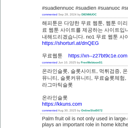
#suadiennuoc #suadien #suanuoc 
commented
Sep 28, 2024
by
DIENNUOC
해피툰은 다양한 무료 웹툰, 웹툰 미리
료 웹툰 사이트를 제공하는 사이트입니
내해드리겠습니다. no1 무료 웹툰 
https://shorturl.at/dnQEG
무료웹툰
https://xn--z27bt9c1e.com
commented
Jun 10, 2025
by
FreeWebtoon51
온라인슬롯, 슬롯사이트, 먹튀검증, 
뮤니티, 슬롯커뮤니티, 무료슬롯체험,
라그마틱슬롯
온라인슬롯
https://kkuns.com
commented
Aug 30, 2025
by
OnlineSlot5072
Palm fruit oil is not only used in larg
plays an important role in home kitche