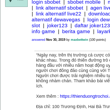
login sbobet
|
sbobet mobile
|
m
|
link alternatif sbobet
|
agen li
|
link alternatif live22
|
download
alternatif dewavegas
|
login de
slot
|
joker123
|
daftar joker123
info game
|
berita game
|
laya
answered
Nov 30, 2019
by
maxbettwin
(
100
points)
"Ngày nay, trên thị trường cá cược có
khác nhau. Trong đó thiên đường trò 
hàng đầu với nhiều năm hoạt động uy
người chơi đông đảo cùng cùng với
Người chơi được trải nghiệm nhiều 
không nhàm chán. Tham khảo bài viết
ích.
Xem thêm :
https://thienduongtrochoi.
Địa chỉ: 100 Trương Định, Hai Bà Trư