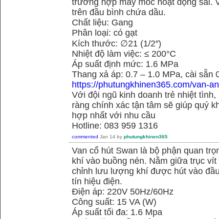
trường hợp máy móc hoạt động sai. 
trên đầu bình chứa dầu.
Chất liệu: Gang
Phân loại: có gạt
Kích thước: ∅21 (1/2″)
Nhiệt độ làm việc: ≤ 200°C
Áp suất định mức: 1.6 MPa
Thang xả áp: 0.7 – 1.0 MPa, cài sẵn
https://phutungkhinen365.com/van-an
Với đội ngũ kinh doanh trẻ nhiệt tình,
ràng chính xác tận tâm sẽ giúp quý
hợp nhất với nhu cầu
Hotline: 083 959 1316
commented
Jan 14
by
phutungkhinen365
Van cổ hút Swan là bộ phận quan trọ
khí vào buồng nén. Nằm giữa trục vít 
chỉnh lưu lượng khí được hút vào đầ
tín hiệu điện.
Điện áp: 220V 50Hz/60Hz
Công suất: 15 VA (W)
Áp suất tối đa: 1.6 Mpa