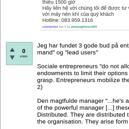
thiểu 1500 giờ
Hãy liên hệ với chúng tôi để được tư
với máy nén khí của quý khách
Hotline: 083.959.1316
commented
Jan 5
by
phutungkhinen365
Jeg har fundet 3 gode bud på ent
0
mand" og "lead users"
votes
Sociale entrepreneurs "do not allo
endowments to limit their options 
grasp. Entrepreneurs mobilize th
2)
Den magtfulde manager "...he's a
of the powerful manager [...] the
Distributed. They are distributed
the organisation. They arise for