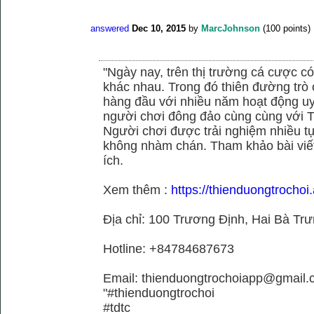
answered
Dec 10, 2015
by
MarcJohnson
(
100
points)
"Ngày nay, trên thị trường cá cược có
khác nhau. Trong đó thiên đường trò 
hàng đầu với nhiều năm hoạt động uy
người chơi đông đảo cùng cùng với
Người chơi được trải nghiệm nhiều 
không nhàm chán. Tham khảo bài viết
ích.
Xem thêm :
https://thienduongtrochoi
Địa chỉ: 100 Trương Định, Hai Bà Trư
Hotline: +84784687673
Email: thienduongtrochoiapp@gmail.
"#thienduongtrochoi
#tdtc