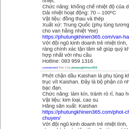
nhiệt.
Chức năng: khống chế nhiệt độ của d
Dải nhiệt hoạt động: 70 – 100ºC
Vật liệu: đồng thau và thép
Xuất xứ: Trung Quốc (phụ tùng tương
cho van hằng nhiệt Yee)
https://phutungkhinen365.com/van-ha
Với đội ngũ kinh doanh trẻ nhiệt tình,
ràng chính xác tận tâm sẽ giúp quý
hợp nhất với nhu cầu
Hotline: 083 959 1316
commented
Feb 3
by
phutungkhinen365
Phớt chặn dầu Kaishan là phụ tùng kh
trục vít Kaishan. Đây là bộ phận có 
bạc đạn.
Chức năng: làm kín, tránh rò rỉ, hao 
Vật liệu: kim loại, cao su
Hãng sãn xuất: Kaishan
https://phutungkhinen365.com/phot-c
chuyen/
Với đội ngũ kinh doanh trẻ nhiệt tình,