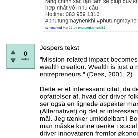
ràng chính xác tận tâm sẽ giúp quý
hợp nhất với nhu cầu
Hotline: 083 959 1316
#phutungmaynenkhi #phutungmaynen
commented
Mar 31
by
phutungkhinen365
Jespers tekst
0
"Mission-related impact becomes t
votes
wealth creation. Wealth is just a
entrepreneurs." (Dees, 2001, 2)
Dette er et interessant citat, da d
opfattelser af, hvad der driver fol
ser også en lignede aspekter mani
(Alternativet) og det er interessan
mål. Jeg tænker umiddelbart i Bo
man måske kunne tænke i social el
driver innovatøren fremfor økonom