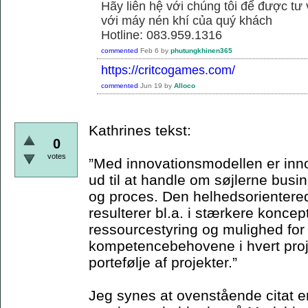
Hãy liên hệ với chúng tôi để được tư
với máy nén khí của quý khách
Hotline: 083.959.1316
commented
Feb 6
by
phutungkhinen365
https://critcogames.com/
commented
Jun 19
by
Alloco
Kathrines tekst:
0
votes
”Med innovationsmodellen er inn
ud til at handle om søjlerne bus
og proces. Den helhedsorienterede
resulterer bl.a. i stærkere koncep
ressourcestyring og mulighed for
kompetencebehovene i hvert proje
portefølje af projekter.”
Jeg synes at ovenstående citat er 