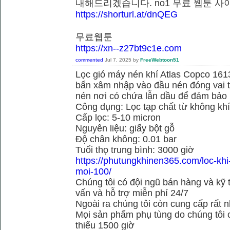
내해드리겠습니다. no1 무료 웹
https://shorturl.at/dnQEG
무료웹툰
https://xn--z27bt9c1e.com
commented
Jul 7, 2025
by
FreeWebtoon51
Lọc gió máy nén khí Atlas Copco 16
bẩn xâm nhập vào đầu nén đóng vai tr
nén nơi có chứa lẫn dầu để đảm bảo h
Công dụng: Lọc tạp chất từ không kh
Cấp lọc: 5-10 micron
Nguyên liệu: giấy bột gỗ
Độ chân không: 0.01 bar
Tuổi thọ trung bình: 3000 giờ
https://phutungkhinen365.com/loc-kh
moi-100/
Chúng tôi có đội ngũ bán hàng và kỹ 
vấn và hỗ trợ miễn phí 24/7
Ngoài ra chúng tôi còn cung cấp rất n
Mọi sản phẩm phụ tùng do chúng tôi 
thiểu 1500 giờ