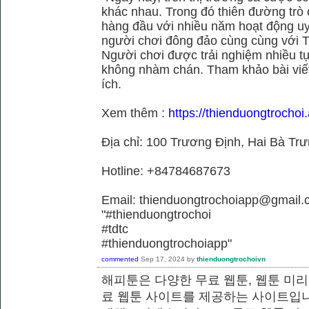
khác nhau. Trong đó thiên đường trò 
hàng đầu với nhiều năm hoạt động uy
người chơi đông đảo cùng cùng với
Người chơi được trải nghiệm nhiều 
không nhàm chán. Tham khảo bài viết
ích.
Xem thêm :
https://thienduongtrochoi.
Địa chỉ: 100 Trương Định, Hai Bà Trư
Hotline: +84784687673
Email: thienduongtrochoiapp@gmail.
"#thienduongtrochoi
#tdtc
#thienduongtrochoiapp"
commented
Sep 17, 2024
by
thienduongtrochoivn
해피툰은 다양한 무료 웹툰, 웹툰 미리
료 웹툰 사이트를 제공하는 사이트입니