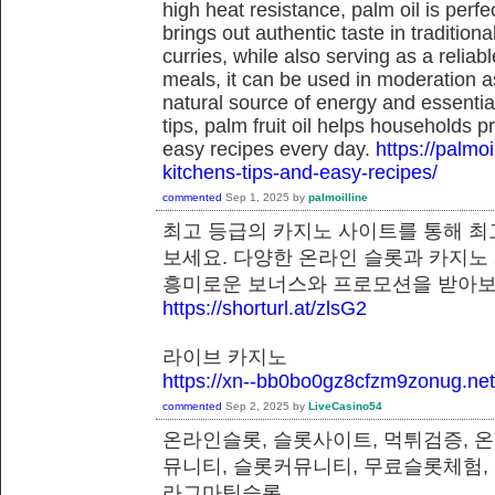
high heat resistance, palm oil is perfec
brings out authentic taste in traditio
curries, while also serving as a reliab
meals, it can be used in moderation as
natural source of energy and essentia
tips, palm fruit oil helps households p
easy recipes every day.
https://palmoi
kitchens-tips-and-easy-recipes/
commented
Sep 1, 2025
by
palmoilline
최고 등급의 카지노 사이트를 통해 최
보세요. 다양한 온라인 슬롯과 카지노
흥미로운 보너스와 프로모션을 받
https://shorturl.at/zlsG2
라이브 카지노
https://xn--bb0bo0gz8cfzm9zonug.net
commented
Sep 2, 2025
by
LiveCasino54
온라인슬롯, 슬롯사이트, 먹튀검증, 
뮤니티, 슬롯커뮤니티, 무료슬롯체험,
라그마틱슬롯