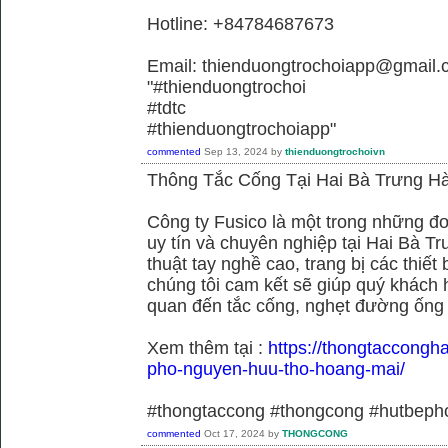
Hotline: +84784687673
Email: thienduongtrochoiapp@gmail.
"#thienduongtrochoi
#tdtc
#thienduongtrochoiapp"
commented
Sep 13, 2024
by
thienduongtrochoivn
Thông Tắc Cống Tại Hai Bà Trưng Hà
Công ty Fusico là một trong những đơ
uy tín và chuyên nghiệp tại Hai Bà Tr
thuật tay nghề cao, trang bị các thiết 
chúng tôi cam kết sẽ giúp quý khách h
quan đến tắc cống, nghẹt đường ống
Xem thêm tại :
https://thongtaccongh
pho-nguyen-huu-tho-hoang-mai/
#thongtaccong #thongcong #hutbeph
commented
Oct 17, 2024
by
THONGCONG