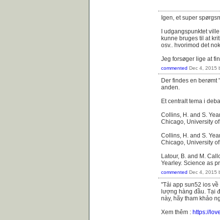
Igen, et super spørgsm
I udgangspunktet ville
kunne bruges til at kr
osv.. hvorimod det nok 
Jeg forsøger lige at f
commented
Dec 4, 2015
Der findes en berømt 
anden.
Et centralt tema i deb
Collins, H. and S. Yea
Chicago, University o
Collins, H. and S. Yea
Chicago, University o
Latour, B. and M. Cal
Yearley. Science as pr
commented
Dec 4, 2015
"Tải app sun52 ios về
lượng hàng đầu. Tại đ
này, hãy tham khảo n
Xem thêm :
https://lo