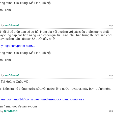
ang Minh, Gia Trung, Mê Linh, Hà Nội
mail.com
4
by
sun52zone8
 thiết bị sẽ giúp bạn có cơ hội tham gia đổi thưởng với các siêu phẩm game chất
ây cung cấp các tính năng và dịch vụ giải trí 5 sao. Nếu bạn hứng thú với sân chơi
gay hướng dẫn của sun52 dưới đây nhé!
ovelydog4.com/phom-sun52/
ang Minh, Gia Trung, Mê Linh, Hà Nội
mail.com
4
by
sun52zone8
Tại Hoàng Quốc Việt
n , kiểm tra hệ thống nước, sửa vòi nước, ống nước, lavabor, máy bơm , bình nóng
//diennuochanoi247.com/sua-chua-dien-nuoc-hoang-quoc-viet/
ien #suanuoc #suamaybom
by
DIENNUOC