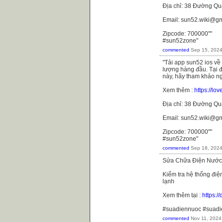
Địa chỉ: 38 Đường Qu
Email: sun52.wiki@g
Zipcode: 700000""
#sun52zone"
commented
Sep 15, 202
"Tải app sun52 ios về
lượng hàng đầu. Tại đ
này, hãy tham khảo n
Xem thêm :
https://l
Địa chỉ: 38 Đường Qu
Email: sun52.wiki@g
Zipcode: 700000""
#sun52zone"
commented
Sep 18, 202
Sửa Chữa Điện Nước 
Kiểm tra hệ thống điệ
lạnh
Xem thêm tại :
https:
#suadiennuoc #suad
commented
Nov 11, 2024