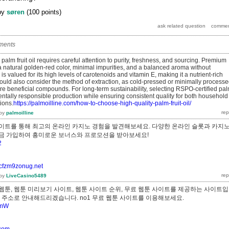
by
søren
(
100
points)
ments
palm fruit oil requires careful attention to purity, freshness, and sourcing. Premium
a natural golden-red color, minimal impurities, and a balanced aroma without
 is valued for its high levels of carotenoids and vitamin E, making it a nutrient-rich
uld also consider the method of extraction, as cold-pressed or minimally process
re beneficial compounds. For long-term sustainability, selecting RSPO-certified pa
ntally responsible production while ensuring consistent quality for both household
ions.
https://palmoilline.com/how-to-choose-high-quality-palm-fruit-oil/
by
palmoilline
이트를 통해 최고의 온라인 카지노 경험을 발견해보세요. 다양한 온라인 슬롯과 카지
지금 가입하여 흥미로운 보너스와 프로모션을 받아보세요!
2
8cfzm9zonug.net
by
LiveCasino5489
웹툰, 웹툰 미리보기 사이트, 웹툰 사이트 순위, 무료 웹툰 사이트를 제공하는 사이트
른 주소로 안내해드리겠습니다. no1 무료 웹툰 사이트를 이용해보세요.
PymW
.com