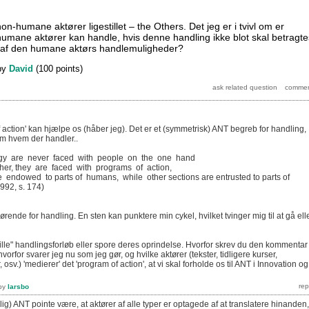
-humane aktører ligestillet – the Others. Det jeg er i tvivl om er
umane aktører kan handle, hvis denne handling ikke blot skal betragte
af den humane aktørs handlemuligheder?
by
David
(
100
points)
action' kan hjælpe os (håber jeg). Det er et (symmetrisk) ANT begreb for handling,
em hvem der handler..
ogy are never faced with people on the one hand
her, they are faced with programs of action,
 endowed to parts of humans, while other sections are entrusted to parts of
992, s. 174)
gørende for handling. En sten kan punktere min cykel, hvilket tvinger mig til at gå ell
ille" handlingsforløb eller spore deres oprindelse. Hvorfor skrev du den kommentar
orfor svarer jeg nu som jeg gør, og hvilke aktører (tekster, tidligere kurser,
sv.) 'medierer' det 'program of action', at vi skal forholde os til ANT i Innovation og
by
larsbo
lig) ANT pointe være, at aktører af alle typer er optagede af at translatere hinanden,