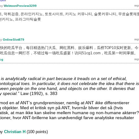
by
WebtoonPreview3299
, 먹튀검증, 온라인카지노, 토토사이트, 카지노 커뮤니티, 슬롯커뮤니티, 무료슬롯체험
션카지노, 프라그마틱슬롯
by
OnlineSlot879
新最快的吃瓜平台，每日精选热门大瓜、网红黑料、娱乐爆料，瓜榜TOP10实时更新。今
吃瓜信息一网打尽，不错过每一场吃瓜盛宴！访问51cg1.com，吃瓜第一时间掌握。
cg
s analytically radical in part because it treads on a set of ethical,
tological toes. In particular, it does not celebrate the idea that there i
tween people on the one hand, and objects on the other. It denies that
y special.”
Law (1992), s. 383
g mod en af ANT’s grundpremisser, nemlig at ANT
ikke
differentierer
bjekter. Med et kritisk syn på ANT, hvornår bliver det så (hvis
tisk, at man ikke kan skelne mellem humane og non-humane aktører?
ioner, hvor ANT-brillerne kan unødvendigt farve analytiske resultater
?
by
Christian H
(
100
points)