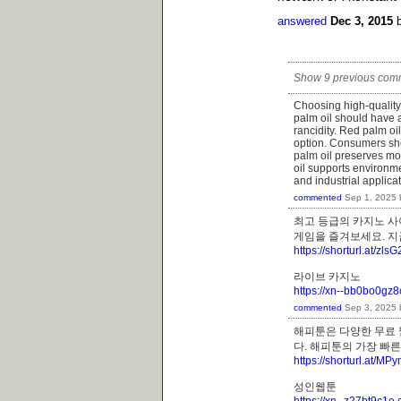
answered
Dec 3, 2015
Show 9 previous com
Choosing high-quality 
palm oil should have 
rancidity. Red palm oil
option. Consumers sho
palm oil preserves mo
oil supports environme
and industrial applicat
commented
Sep 1, 2025
최고 등급의 카지노 사
게임을 즐겨보세요. 
https://shorturl.at/zlsG
라이브 카지노
https://xn--bb0bo0gz
commented
Sep 3, 2025
해피툰은 다양한 무료 
다. 해피툰의 가장 빠
https://shorturl.at/M
성인웹툰
https://xn--z27bt9c1e