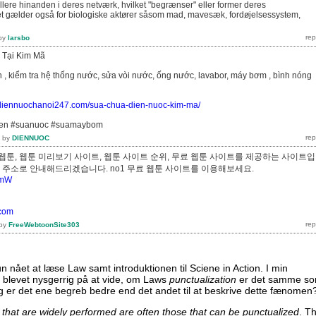
drullere hinanden i deres netværk, hvilket "begrænser" eller former deres
t gælder også for biologiske aktører såsom mad, mavesæk, fordøjelsessystem,
by
larsbo
 Tại Kim Mã
n , kiểm tra hệ thống nước, sửa vòi nước, ống nước, lavabor, máy bơm , bình nóng
//diennuochanoi247.com/sua-chua-dien-nuoc-kim-ma/
ien #suanuoc #suamaybom
by
DIENNUOC
웹툰, 웹툰 미리보기 사이트, 웹툰 사이트 순위, 무료 웹툰 사이트를 제공하는 사이트
빠른 주소로 안내해드리겠습니다. no1 무료 웹툰 사이트를 이용해보세요.
PymW
.com
by
FreeWebtoonSite303
kun nået at læse Law samt introduktionen til Sciene in Action. I min
g blevet nysgerrig på at vide, om Laws
punctualization
er det samme s
g er det ene begreb bedre end det andet til at beskrive dette fænomen
 that are widely performed are often those that can be punctualized
. Th