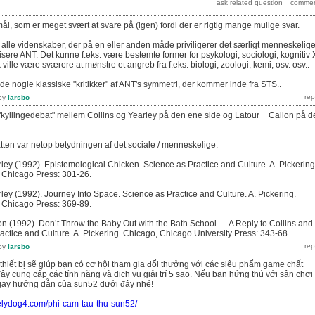
ål, som er meget svært at svare på (igen) fordi der er rigtig mange mulige svar.
 alle videnskaber, der på en eller anden måde priviligerer det særligt menneskelig
itisere ANT. Det kunne f.eks. være bestemte former for psykologi, sociologi, kognitiv 
ville være sværere at mønstre et angreb fra f.eks. biologi, zoologi, kemi, osv. osv..
inde nogle klassiske "kritikker" af ANT's symmetri, der kommer inde fra STS..
by
larsbo
"kyllingedebat" mellem Collins og Yearley på den ene side og Latour + Callon på d
atten var netop betydningen af det sociale / menneskelige.
rley (1992). Epistemological Chicken. Science as Practice and Culture. A. Pickering
f Chicago Press: 301-26.
rley (1992). Journey Into Space. Science as Practice and Culture. A. Pickering.
f Chicago Press: 369-89.
lon (1992). Don’t Throw the Baby Out with the Bath School — A Reply to Collins and
actice and Culture. A. Pickering. Chicago, Chicago University Press: 343-68.
by
larsbo
 thiết bị sẽ giúp bạn có cơ hội tham gia đổi thưởng với các siêu phẩm game chất
ây cung cấp các tính năng và dịch vụ giải trí 5 sao. Nếu bạn hứng thú với sân chơi
gay hướng dẫn của sun52 dưới đây nhé!
velydog4.com/phi-cam-tau-thu-sun52/