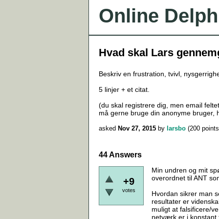
Online Delph
Hvad skal Lars gennemg
Beskriv en frustration, tvivl, nysgerri
5 linjer + et citat.
(du skal registrere dig, men email feltet
må gerne bruge din anonyme bruger, hv
asked
Nov 27, 2015
by
larsbo
(
200
points
44 Answers
Min undren og mit spør
overordnet til ANT so
+9
votes
Hvordan sikrer man so
resultater er vidensk
muligt at falsificere/
netværk er i konstant