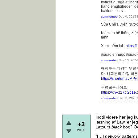
hvilket vil sige at in
handlemuligheder.. de
bakterier, osv..
commented
Dec 4, 2015
Sửa Chữa Điện Nước
Kiểm tra hệ thống điệ
lạnh
Xem thêm tại :
https:
#suadiennuoc #suad
commented
Nov 13, 2024
해피툰은 다양한 무료 
다. 해피툰의 가장 
https://shorturl.at/M
무료웹툰사이트
https://xn--z27bt9c1e
commented
Sep 3, 2025
Indtil videre har jeg 
læsning af Law, er je
+3
Latours
black box
? O
votes
”[…]
network patterns