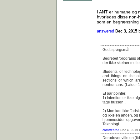
I ANT er humane og non
hvorledes disse non-h
som en begrænsning 
answered
Dec 3, 2015
Godt spørgsmål!
Begrebet 'programs of 
der ikke skelner mell
Students of technol
and things on the ot
sections of which are
nonhumans. (Latour 1
Et par pointer:
1) Intention er ikke af
tage bussen...
2) Man kan ikke "adsk
og ikke en anden, og hv
hjemmesider, opgaver, o
Teknologi
commented
Dec 4, 2015
Derudover ville en (tid