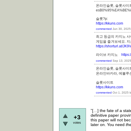
온라인슬롯, 슬롯사이트
esB0%95%EA%BE
슬롯?p:
https://kkuns.com
commented
Jun 30, 2025
최고 등급의 카지노 사
게임을 즐겨보세요. 
https://shorturl.at/JK9
라이브 카지노
https
commented
Sep 13, 202
온라인슬롯, 슬롯사이트
온라인바카라, 에볼
슬롯사이트
https://kkuns.com
commented
Oct 1, 2025
”[…] the fate of a st
definitive paper prov
+3
this paper will not bec
votes
later on. You need
th