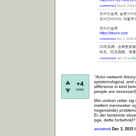
commented
Sep 6, 2025
온라인슬롯, 슬롯사이트
온라인바카라, 에볼루
온라인슬롯
https://kkuns.com
commented
Oct 1, 2025
51吃瓜网 - 全网更
吃瓜、吃瓜视频、海量
commented
Jan 15
by
51
“Actor-network theory i
epistemological, and on
+4
difference in kind be
votes
people are necessaril
Min undren retter si
mellem mennesker og o
nogensinde) problema
Er der bestemte situat
pga. dette forbehold
answered
Dec 3, 2015