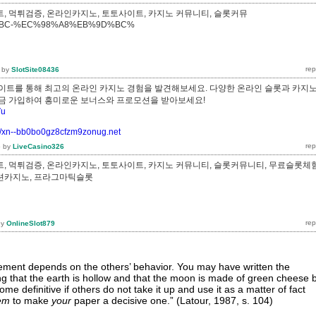
, 먹튀검증, 온라인카지노, 토토사이트, 카지노 커뮤니티, 슬롯커뮤
%BC-%EC%98%A8%EB%9D%BC%
by
SlotSite08436
이트를 통해 최고의 온라인 카지노 경험을 발견해보세요. 다양한 온라인 슬롯과 카지
지금 가입하여 흥미로운 보너스와 프로모션을 받아보세요!
Vu
://xn--bb0bo0gz8cfzm9zonug.net
5
by
LiveCasino326
, 먹튀검증, 온라인카지노, 토토사이트, 카지노 커뮤니티, 슬롯커뮤니티, 무료슬롯체험
루션카지노, 프라그마틱슬롯
by
OnlineSlot879
atement depends on the others’ behavior. You may have written the
ing that the earth is hollow and that the moon is made of green cheese 
ome definitive if others do not take it up and use it as a matter of fact
em
to make
your
paper a decisive one.” (Latour, 1987, s. 104)