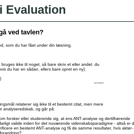
i Evaluation
å ved tavlen?
ghed, som du har fået under din læsning.
 bruges ikke til noget, så bare skriv et eller andet. du
is du har en sådan, ellers bare opret en ny).
)
gsmål relaterer sig ikke til et bestemt citat, men mere
m analyseredskab, og går på:
m forsker eller studerende sig, at ens ANT-analyse og dertilhørende
abeligt valide inden for det nuværende videnskabsparadigme - altså er 
verificere en bestemt ANT-analyse og få de samme resultater, hvis aktør-
 forandring?