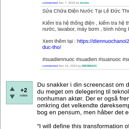
commented
Dec 7, 2015
by
larsbo
Sửa Chữa Điện Nước Tại Lê Đức Th
Kiểm tra hệ thống điện , kiểm tra hệ
nước, lavabor, máy bơm , bình nóng 
Xem thêm tại :
https://diennuochanoi
duc-tho/
#suadiennuoc #suadien #suanuoc 
commented
Nov 14, 2024
by
DIENNUOC
Du snakker i din screencast om d
+2
du meget om delegering til teknol
votes
nonhuman aktør. Der er også frem
omkring det velkendte døreksempe
bog en pensum, men håber det er
"I will define this transformation o