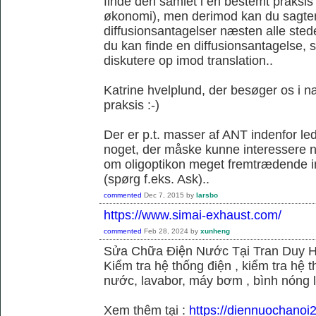
finde den samlet i en bestemt praksis
økonomi), men derimod kan du sagtens 
diffusionsantagelser næsten alle sted
du kan finde en diffusionsantagelse, s
diskutere op imod translation..
Katrine hvelplund, der besøger os i 
praksis :-)
Der er p.t. masser af ANT indenfor le
noget, der måske kunne interessere no
om oligoptikon meget fremtrædende i
(spørg f.eks. Ask)..
commented
Dec 7, 2015
by
larsbo
https://www.simai-exhaust.com/
commented
Feb 28, 2024
by
xunheng
Sửa Chữa Điện Nước Tại Tran Duy 
Kiểm tra hệ thống điện , kiểm tra hệ
nước, lavabor, máy bơm , bình nóng 
Xem thêm tại :
https://diennuochanoi