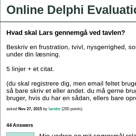
Online Delphi Evaluat
Hvad skal Lars gennemgå ved tavlen?
Beskriv en frustration, tvivl, nysgerrighed, s
under din læsning.
5 linjer + et citat.
(du skal registrere dig, men email feltet bruge
så bare skriv et eller andet. du må gerne b
bruger, hvis du har en sådan, ellers bare opr
asked
Nov 27, 2015
by
larsbo
(
200
points)
44 Answers
Min undren og mit spørgsmål relate