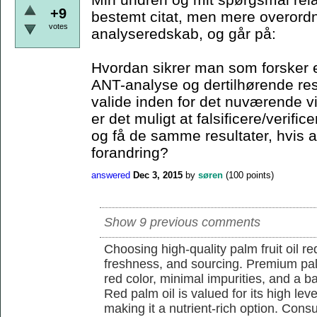
+9
bestemt citat, men mere overordn
votes
analyseredskab, og går på:
Hvordan sikrer man som forsker e
ANT-analyse og dertilhørende resu
valide inden for det nuværende 
er det muligt at falsificere/verif
og få de samme resultater, hvis a
forandring?
answered
Dec 3, 2015
by
søren
(
100
points)
Show 9 previous comments
Choosing high-quality palm fruit oil req
freshness, and sourcing. Premium pal
red color, minimal impurities, and a b
Red palm oil is valued for its high lev
making it a nutrient-rich option. Con