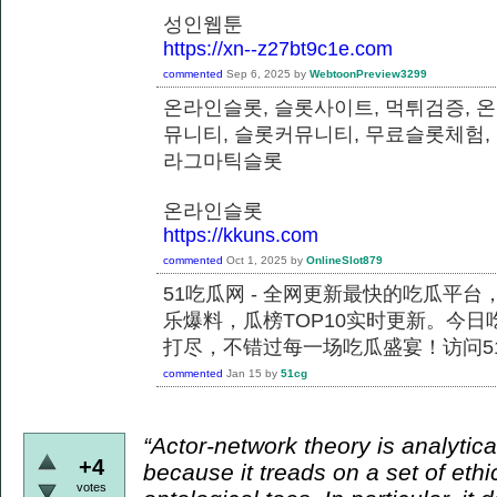
성인웹툰
https://xn--z27bt9c1e.com
commented
Sep 6, 2025
by
WebtoonPreview3299
온라인슬롯, 슬롯사이트, 먹튀검증, 
뮤니티, 슬롯커뮤니티, 무료슬롯체험,
라그마틱슬롯
온라인슬롯
https://kkuns.com
commented
Oct 1, 2025
by
OnlineSlot879
51吃瓜网 - 全网更新最快的吃瓜平
乐爆料，瓜榜TOP10实时更新。今
打尽，不错过每一场吃瓜盛宴！访问51
commented
Jan 15
by
51cg
“Actor-network theory is analytical
+4
because it treads on a set of ethi
votes