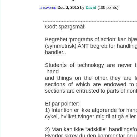
answered
Dec 3, 2015
by
David
(
100
points)
Godt spørgsmål!
Begrebet 'programs of action' kan hjæl
(symmetrisk) ANT begreb for handling
handler..
Students of technology are never 
hand
and things on the other, they are 
sections of which are endowed to p
sections are entrusted to parts of no
Et par pointer:
1) Intention er ikke afgørende for ha
cykel, hvilket tvinger mig til at gå elle
2) Man kan ikke "adskille" handlingsfo
Hvorfor skrev du den kommentar og ik