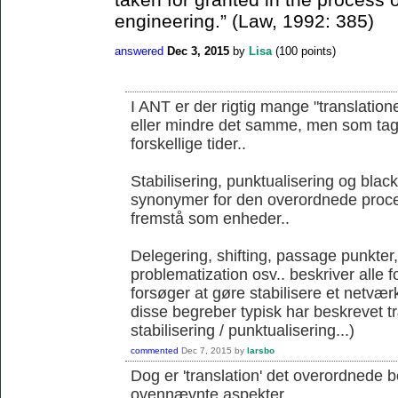
engineering.” (Law, 1992: 385)
answered
Dec 3, 2015
by
Lisa
(
100
points)
I ANT er der rigtig mange "translation
eller mindre det samme, men som tages 
forskellige tider..
Stabilisering, punktualisering og blac
synonymer for den overordnede proce
fremstå som enheder..
Delegering, shifting, passage punkter
problematization osv.. beskriver alle 
forsøger at gøre stabilisere et netværk
disse begreber typisk har beskrevet 
stabilisering / punktualisering...)
commented
Dec 7, 2015
by
larsbo
Dog er 'translation' det overordnede 
ovennævnte aspekter...