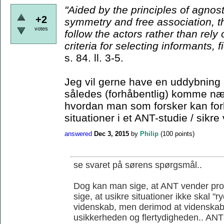
"Aided by the principles
of agnost
+2
symmetry and free association, t
votes
follow the actors rather than rely
criteria for
selecting informants, f
s. 84. ll. 3-5.
Jeg vil gerne have en uddybning 
således (forhåbentlig) komme nær
hvordan man som forsker kan for
situationer i et ANT-studie / sikre 
answered
Dec 3, 2015
by
Philip
(
100
points)
se svaret på sørens spørgsmål..
Dog kan man sige, at ANT vender prob
sige, at usikre situationer ikke skal "
videnskab, men derimod at videnskab
usikkerheden og flertydigheden.. ANT