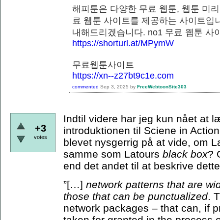
해피툰은 다양한 무료 웹툰, 웹툰 미리
료 웹툰 사이트를 제공하는 사이트입니
내해드리겠습니다. no1 무료 웹
https://shorturl.at/MPymW
무료웹툰사이트
https://xn--z27bt9c1e.com
commented
Sep 3, 2025
by
FreeWebtoonSite303
Indtil videre har jeg kun nået at
+3
introduktionen til Sciene in Actio
votes
blevet nysgerrig på at vide, om 
samme som Latours
black box
? 
end det andet til at beskrive de
”[…]
network patterns that are wi
those that can be punctualized
. 
network packages – that can, if p
taken for granted in the process