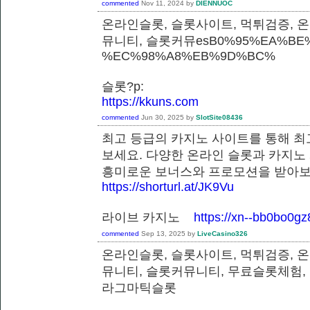
commented
Nov 11, 2024
by
DIENNUOC
온라인슬롯, 슬롯사이트, 먹튀검증, 
뮤니티, 슬롯커뮤esB0%95%EA%BE%
%EC%98%A8%EB%9D%BC%
슬롯?p:
https://kkuns.com
commented
Jun 30, 2025
by
SlotSite08436
최고 등급의 카지노 사이트를 통해 최
보세요. 다양한 온라인 슬롯과 카지노
흥미로운 보너스와 프로모션을 받
https://shorturl.at/JK9Vu
라이브 카지노
https://xn--bb0bo0g
commented
Sep 13, 2025
by
LiveCasino326
온라인슬롯, 슬롯사이트, 먹튀검증, 
뮤니티, 슬롯커뮤니티, 무료슬롯체험,
라그마틱슬롯