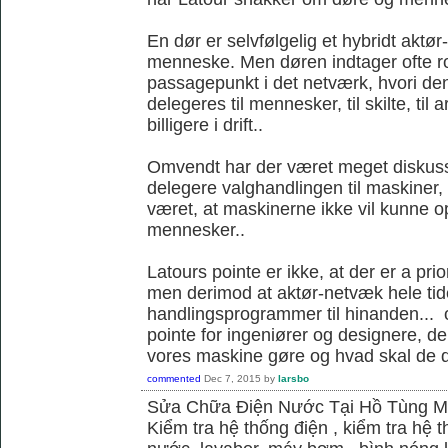
En dør er selvfølgelig et hybridt akt
menneske. Men døren indtager ofte ro
passagepunkt i det netværk, hvori d
delegeres til mennesker, til skilte, til
billigere i drift..
Omvendt har der været meget diskus
delegere valghandlingen til maskiner,
været, at maskinerne ikke vil kunne
mennesker..
Latours pointe er ikke, at der er a pri
men derimod at aktør-netvæk hele tide
handlingsprogrammer til hinanden... o
pointe for ingeniører og designere, de
vores maskine gøre og hvad skal de 
commented
Dec 7, 2015
by
larsbo
Sửa Chữa Điện Nước Tại Hồ Tùng 
Kiểm tra hệ thống điện , kiểm tra hệ