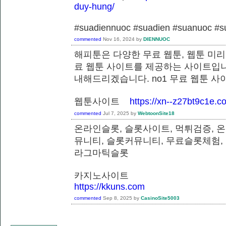
duy-hung/
#suadiennuoc #suadien #suanuoc 
commented
Nov 16, 2024
by
DIENNUOC
해피툰은 다양한 무료 웹툰, 웹툰 미리
료 웹툰 사이트를 제공하는 사이트입니
내해드리겠습니다. no1 무료 웹툰 
웹툰사이트
https://xn--z27bt9c1e.c
commented
Jul 7, 2025
by
WebtoonSite18
온라인슬롯, 슬롯사이트, 먹튀검증, 
뮤니티, 슬롯커뮤니티, 무료슬롯체험,
라그마틱슬롯
카지노사이트
https://kkuns.com
commented
Sep 8, 2025
by
CasinoSite5003