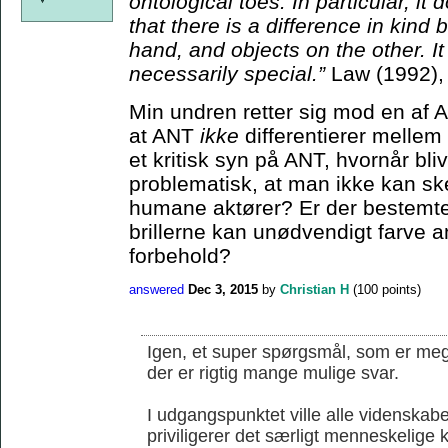
ontological toes. In particular, it
that there is a difference in kin
hand, and objects on the other. I
necessarily special.”
Law (1992),
Min undren retter sig mod en af 
at ANT
ikke
differentierer melle
et kritisk syn på ANT, hvornår bli
problematisk, at man ikke kan s
humane aktører? Er der bestemte 
brillerne kan unødvendigt farve an
forbehold?
answered
Dec 3, 2015
by
Christian H
(
100
points)
Igen, et super spørgsmål, som er mege
der er rigtig mange mulige svar.
I udgangspunktet ville alle videnskab
priviligerer det særligt menneskelige k