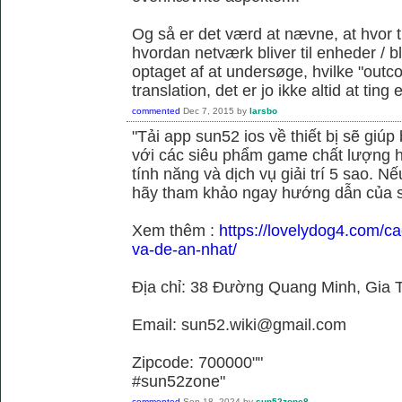
Og så er det værd at nævne, at hvor t
hvordan netværk bliver til enheder / 
optaget af at undersøge, hvilke "outc
translation, det er jo ikke altid at tin
commented
Dec 7, 2015
by
larsbo
"Tải app sun52 ios về thiết bị sẽ giú
với các siêu phẩm game chất lượng h
tính năng và dịch vụ giải trí 5 sao. N
hãy tham khảo ngay hướng dẫn của 
Xem thêm :
https://lovelydog4.com/ca
va-de-an-nhat/
Địa chỉ: 38 Đường Quang Minh, Gia T
Email: sun52.wiki@gmail.com
Zipcode: 700000""
#sun52zone"
commented
Sep 18, 2024
by
sun52zone8