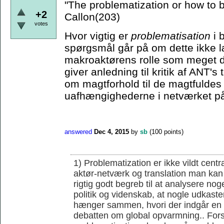
"The problematization or how to
+2
Callon(203)
votes
Hvor vigtig er
problematisation
i 
spørgsmål går på om dette ikke læ
makroaktørens rolle som meget d
giver anledning til kritik af ANT'
om magtforhold til de magtfuldes 
uafhængighederne i netværket på
answered
Dec 4, 2015
by
sb
(
100
points)
1) Problematization er ikke vildt cent
aktør-netværk og translation man kan 
rigtig godt begreb til at analysere noge
politik og videnskab, at nogle udkaster
hænger sammen, hvori der indgår en r
debatten om global opvarmning.. Forsk