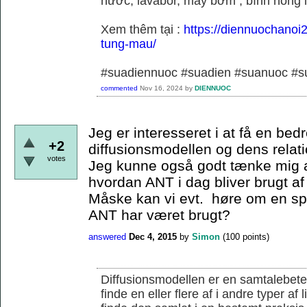
nước, lavabor, máy bơm , bình nóng 
Xem thêm tại :
https://diennuochanoi
tung-mau/
#suadiennuoc #suadien #suanuoc 
commented
Nov 16, 2024
by
DIENNUOC
Jeg er interesseret i at få en bedr
+2
diffusionsmodellen og dens relati
votes
Jeg kunne også godt tænke mig a
hvordan ANT i dag bliver brugt af
Måske kan vi evt. høre om en s
ANT har været brugt?
answered
Dec 4, 2015
by
Simon
(
100
points)
Diffusionsmodellen er en samtalebete
finde en eller flere af i andre typer af 