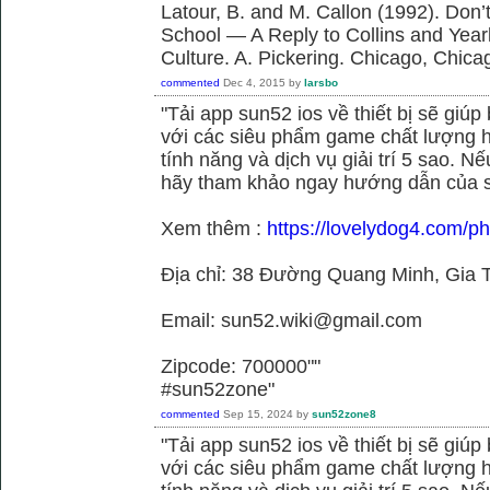
Latour, B. and M. Callon (1992). Don’
School — A Reply to Collins and Year
Culture. A. Pickering. Chicago, Chica
commented
Dec 4, 2015
by
larsbo
"Tải app sun52 ios về thiết bị sẽ giú
với các siêu phẩm game chất lượng h
tính năng và dịch vụ giải trí 5 sao. N
hãy tham khảo ngay hướng dẫn của 
Xem thêm :
https://lovelydog4.com/p
Địa chỉ: 38 Đường Quang Minh, Gia T
Email: sun52.wiki@gmail.com
Zipcode: 700000""
#sun52zone"
commented
Sep 15, 2024
by
sun52zone8
"Tải app sun52 ios về thiết bị sẽ giú
với các siêu phẩm game chất lượng h