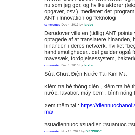
nu som jeg gør, og hvilke aktører (teks
opgaver, osv.) 'medierer' det 'program o
ANT i Innovation og Teknologi
commented
Dec 4, 2015
by
larsbo
Derudover ville en (tidlig) ANT pointe 
optagede af at translatere hinanden, hvi
hinanden i deres netværk, hvilket "be
handlemuligheder.. det gælder også f
mavesæk, fordøjelsessystem, bakterie
commented
Dec 4, 2015
by
larsbo
Sửa Chữa Điện Nước Tại Kim Mã
Kiểm tra hệ thống điện , kiểm tra hệ
nước, lavabor, máy bơm , bình nóng 
Xem thêm tại :
https://diennuochanoi
ma/
#suadiennuoc #suadien #suanuoc 
commented
Nov 13, 2024
by
DIENNUOC