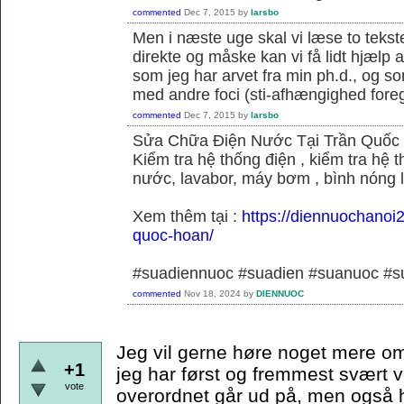
commented
Dec 7, 2015
by
larsbo
Men i næste uge skal vi læse to tekst
direkte og måske kan vi få lidt hjælp 
som jeg har arvet fra min ph.d., og s
med andre foci (sti-afhængighed foregå
commented
Dec 7, 2015
by
larsbo
Sửa Chữa Điện Nước Tại Trần Quốc
Kiểm tra hệ thống điện , kiểm tra hệ
nước, lavabor, máy bơm , bình nóng 
Xem thêm tại :
https://diennuochanoi
quoc-hoan/
#suadiennuoc #suadien #suanuoc 
commented
Nov 18, 2024
by
DIENNUOC
Jeg vil gerne høre noget mere om
+1
jeg har først og fremmest svært v
vote
overordnet går ud på, men også hvi