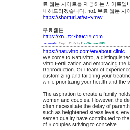
료 웹툰 사이트를 제공하는 사이트입니
내해드리겠습니다. no1 무료 웹툰
https://shorturl.at/MPymW
무료웹툰
https://xn--z27bt9c1e.com
commented
Sep 5, 2025
by
FreeWebtoon309
https://natuvitro.com/en/about-clinic
Welcome to NatuVitro, a distinguished fe
Vitro Fertilization and embracing the
Reproduction. Our team of experienced
customizing and tailoring your treatm
while prioritizing your health and the 
The aspiration to create a family hol
women and couples. However, the dem
often necessitate the delay of parent
such as heightened stress levels, env
semen quality have contributed to the
of 6 couples striving to conceive.