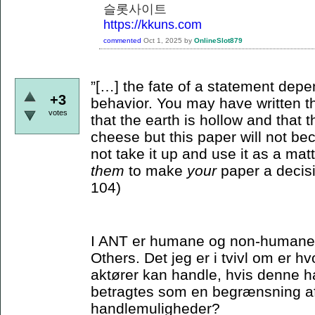
슬롯사이트
https://kkuns.com
commented
Oct 1, 2025
by
OnlineSlot879
”[…] the fate of a statement depe
+3
behavior. You may have written th
votes
that the earth is hollow and that
cheese but this paper will not bec
not take it up and use it as a matt
them
to make
your
paper a decisi
104)
I ANT er humane og non-humane ak
Others. Det jeg er i tvivl om er 
aktører kan handle, hvis denne ha
betragtes som en begrænsning a
handlemuligheder?