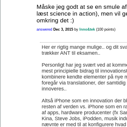
Måske jeg godt at se en smule af 
læst science in action), men vil 
omkring det :)
answered
Dec 3, 2015
by
Inno&tek
(
100
points)
Her er rigtig mange mulige.. og dit sva
trækker ANT til eksamen..
Personligt har jeg svært ved at komme
mest principielle bidrag til innovations
kombinere kendte elementer på nye m
foregår via translationer, der samtidi
innoveres..
Altså iPhone som en innovation der ble
resten af verden vs. iPhone som en r
af apps, hardware producenter (fx S
Kina, Steve Jobs, iPodden, musik indus
nævnte er med til at konfigurere hvad