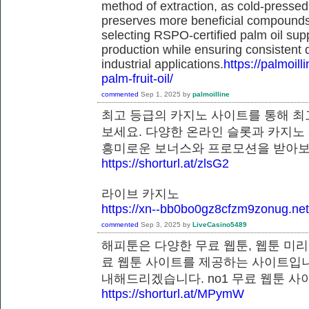
method of extraction, as cold-pressed
preserves more beneficial compounds. 
selecting RSPO-certified palm oil sup
production while ensuring consistent 
industrial applications.
https://palmoil
palm-fruit-oil/
commented
Sep 1, 2025
by
palmoilline
최고 등급의 카지노 사이트를 통해 최
보세요. 다양한 온라인 슬롯과 카지노
흥미로운 보너스와 프로모션을 받
https://shorturl.at/zlsG2
라이브 카지노
https://xn--bb0bo0gz8cfzm9zonug.net
commented
Sep 3, 2025
by
LiveCasino5489
해피툰은 다양한 무료 웹툰, 웹툰 미리
료 웹툰 사이트를 제공하는 사이트입니
내해드리겠습니다. no1 무료 웹툰
https://shorturl.at/MPymW