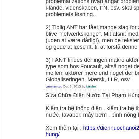
problematizations hvad angår probleme
i-lande, videnskaben, FN, osv. skal spi
problemets løsning..
2) Tidlig ANT har fået mange slag fo
blive "netværkskonge". Mit afsnit med 
(uden at være dårligt), men de tekster 
og gode at læse ift. til at forstå denne k
3) I ANT findes der ingen makro aktør
type som hos Foucault, altså noget der
mellem aktører mere end noget der be
Globaliseringen, Mærsk, LLR, osv..
commented
Dec 7, 2015
by
larsbo
Sửa Chữa Điện Nước Tại Phạm Hùn
Kiểm tra hệ thống điện , kiểm tra hệ
nước, lavabor, máy bơm , bình nóng 
Xem thêm tại :
https://diennuochano
hung/