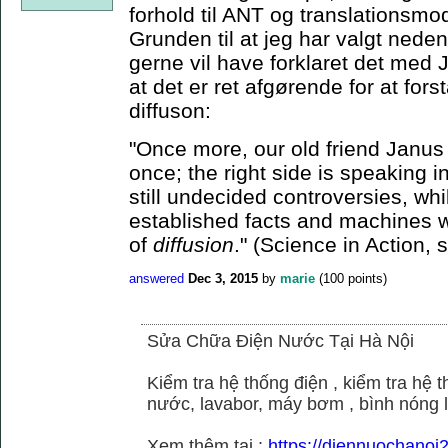
forhold til ANT og translationsmo
Grunden til at jeg har valgt neden
gerne vil have forklaret det med J
at det er ret afgørende for at for
diffuson:
"Once more, our old friend Janus 
once; the right side is speaking i
still undecided controversies, whi
established facts and machines w
of
diffusion
." (Science in Action, 
answered
Dec 3, 2015
by
marie
(
100
points)
Sửa Chữa Điện Nước Tại Hà Nội
Kiểm tra hệ thống điện , kiểm tra hệ
nước, lavabor, máy bơm , bình nóng 
Xem thêm tại :
https://diennuochano