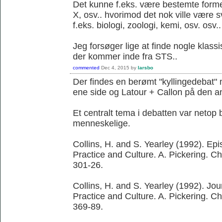
Det kunne f.eks. være bestemte former 
X, osv.. hvorimod det nok ville være 
f.eks. biologi, zoologi, kemi, osv. osv..
Jeg forsøger lige at finde nogle klassi
der kommer inde fra STS..
commented
Dec 4, 2015
by
larsbo
Der findes en berømt "kyllingedebat"
ene side og Latour + Callon på den a
Et centralt tema i debatten var netop 
menneskelige.
Collins, H. and S. Yearley (1992). Ep
Practice and Culture. A. Pickering. C
301-26.
Collins, H. and S. Yearley (1992). Jo
Practice and Culture. A. Pickering. C
369-89.