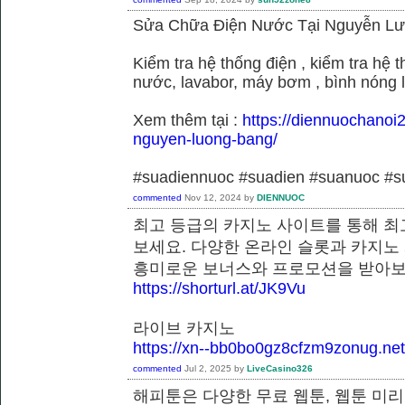
Sửa Chữa Điện Nước Tại Nguyễn L
Kiểm tra hệ thống điện , kiểm tra hệ
nước, lavabor, máy bơm , bình nóng 
Xem thêm tại :
https://diennuochanoi
nguyen-luong-bang/
#suadiennuoc #suadien #suanuoc 
commented
Nov 12, 2024
by
DIENNUOC
최고 등급의 카지노 사이트를 통해 최
보세요. 다양한 온라인 슬롯과 카지노
흥미로운 보너스와 프로모션을 받
https://shorturl.at/JK9Vu
라이브 카지노
https://xn--bb0bo0gz8cfzm9zonug.net
commented
Jul 2, 2025
by
LiveCasino326
해피툰은 다양한 무료 웹툰, 웹툰 미리