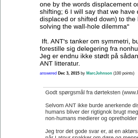
one by the words displacement or 
shifting; 6 I will say that we have
displaced or shifted down) to the 
solving the wall-hole dilemma"
Ift. ANT's tanker om symmetri, b
forestille sig delegering fra non
Jeg er endnu ikke stødt på sådan 
ANT litteratur.
answered
Dec 3, 2015
by
MarcJohnson
(
100
points)
Godt spørgsmål fra dørteksten (www.b
Selvom ANT ikke burde anerkende di
humans bliver der rigtignok brugt me
non-humans medierer og opretholder
Jeg tror det gode svar er, at en aktørs
når Latour snakker om døre og menn