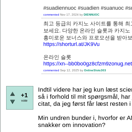
#suadiennuoc #suadien #suanuoc 
commented
Nov 17, 2024
by
DIENNUOC
최고 등급의 카지노 사이트를 통해 최
보세요. 다양한 온라인 슬롯과 카지노
흥미로운 보너스와 프로모션을 
https://shorturl.at/JK9Vu
온라인 슬롯
https://xn--bb0bo0gz8cfzm9zonug.net
commented
Sep 12, 2025
by
OnlineSlots303
Indtil videre har jeg kun læst scie
+1
så i forhold til mit spørgsmål, har
vote
citat, da jeg først får læst resten
Min undren bunder i, hvorfor er A
snakker om innovation?