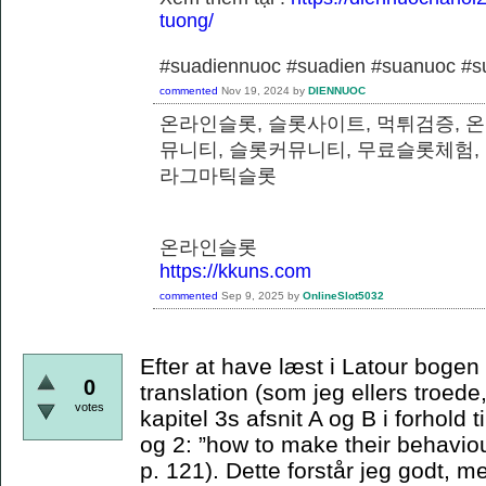
tuong/
#suadiennuoc #suadien #suanuoc 
commented
Nov 19, 2024
by
DIENNUOC
온라인슬롯, 슬롯사이트, 먹튀검증, 
뮤니티, 슬롯커뮤니티, 무료슬롯체험,
라그마틱슬롯
온라인슬롯
https://kkuns.com
commented
Sep 9, 2025
by
OnlineSlot5032
Efter at have læst i Latour bogen e
0
translation (som jeg ellers troede,
votes
kapitel 3s afsnit A og B i forhold t
og 2: ”how to make their behaviou
p. 121). Dette forstår jeg godt, m