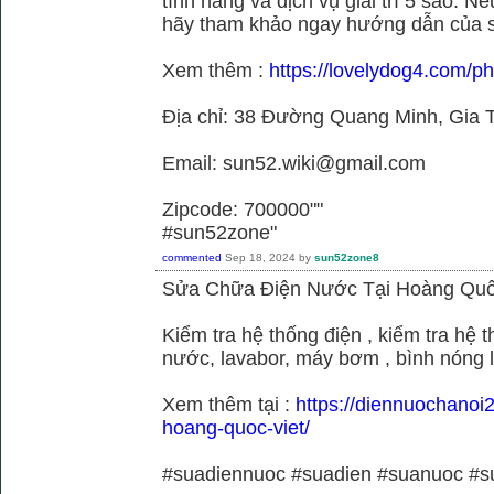
tính năng và dịch vụ giải trí 5 sao. N
hãy tham khảo ngay hướng dẫn của 
Xem thêm :
https://lovelydog4.com/p
Địa chỉ: 38 Đường Quang Minh, Gia T
Email: sun52.wiki@gmail.com
Zipcode: 700000""
#sun52zone"
commented
Sep 18, 2024
by
sun52zone8
Sửa Chữa Điện Nước Tại Hoàng Quố
Kiểm tra hệ thống điện , kiểm tra hệ
nước, lavabor, máy bơm , bình nóng 
Xem thêm tại :
https://diennuochanoi
hoang-quoc-viet/
#suadiennuoc #suadien #suanuoc 