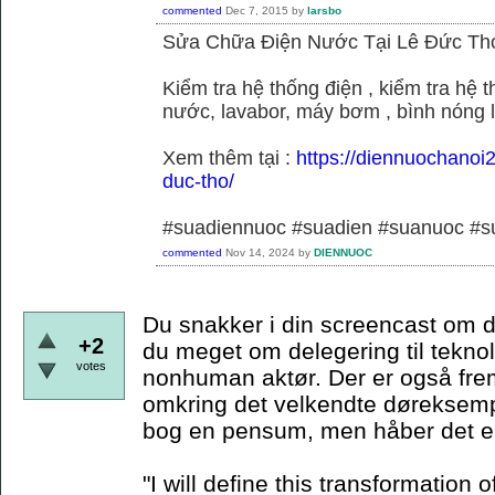
commented
Dec 7, 2015
by
larsbo
Sửa Chữa Điện Nước Tại Lê Đức Th
Kiểm tra hệ thống điện , kiểm tra hệ
nước, lavabor, máy bơm , bình nóng 
Xem thêm tại :
https://diennuochanoi
duc-tho/
#suadiennuoc #suadien #suanuoc 
commented
Nov 14, 2024
by
DIENNUOC
Du snakker i din screencast om d
+2
du meget om delegering til teknol
votes
nonhuman aktør. Der er også frem
omkring det velkendte døreksempe
bog en pensum, men håber det er
"I will define this transformation o