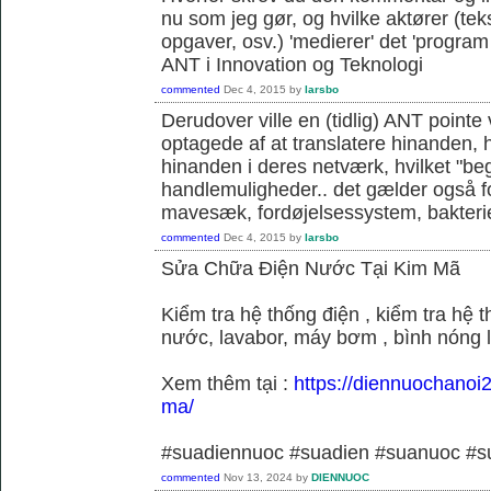
nu som jeg gør, og hvilke aktører (teks
opgaver, osv.) 'medierer' det 'program o
ANT i Innovation og Teknologi
commented
Dec 4, 2015
by
larsbo
Derudover ville en (tidlig) ANT pointe 
optagede af at translatere hinanden, hvi
hinanden i deres netværk, hvilket "be
handlemuligheder.. det gælder også f
mavesæk, fordøjelsessystem, bakterie
commented
Dec 4, 2015
by
larsbo
Sửa Chữa Điện Nước Tại Kim Mã
Kiểm tra hệ thống điện , kiểm tra hệ
nước, lavabor, máy bơm , bình nóng 
Xem thêm tại :
https://diennuochanoi
ma/
#suadiennuoc #suadien #suanuoc 
commented
Nov 13, 2024
by
DIENNUOC