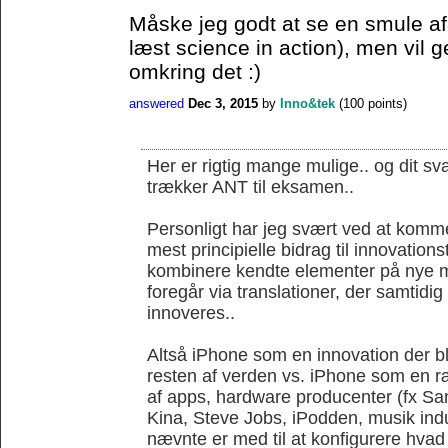
Måske jeg godt at se en smule af 
læst science in action), men vil 
omkring det :)
answered
Dec 3, 2015
by
Inno&tek
(
100
points)
Her er rigtig mange mulige.. og dit sva
trækker ANT til eksamen..
Personligt har jeg svært ved at komme
mest principielle bidrag til innovations
kombinere kendte elementer på nye m
foregår via translationer, der samtidi
innoveres..
Altså iPhone som en innovation der ble
resten af verden vs. iPhone som en r
af apps, hardware producenter (fx S
Kina, Steve Jobs, iPodden, musik indus
nævnte er med til at konfigurere hvad