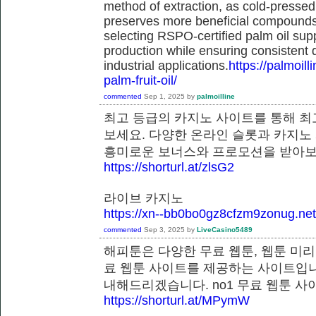
method of extraction, as cold-pressed
preserves more beneficial compounds. 
selecting RSPO-certified palm oil sup
production while ensuring consistent 
industrial applications.
https://palmoil
palm-fruit-oil/
commented
Sep 1, 2025
by
palmoilline
최고 등급의 카지노 사이트를 통해 최
보세요. 다양한 온라인 슬롯과 카지노
흥미로운 보너스와 프로모션을 받
https://shorturl.at/zlsG2
라이브 카지노
https://xn--bb0bo0gz8cfzm9zonug.net
commented
Sep 3, 2025
by
LiveCasino5489
해피툰은 다양한 무료 웹툰, 웹툰 미리
료 웹툰 사이트를 제공하는 사이트입니
내해드리겠습니다. no1 무료 웹툰
https://shorturl.at/MPymW