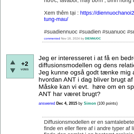
nước, lavabor, máy bơm , bình nóng 
Xem thêm tại :
https://diennuochanoi
tung-mau/
#suadiennuoc #suadien #suanuoc 
commented
Nov 16, 2024
by
DIENNUOC
Jeg er interesseret i at få en bedr
+2
diffusionsmodellen og dens relati
votes
Jeg kunne også godt tænke mig a
hvordan ANT i dag bliver brugt af
Måske kan vi evt. høre om en s
ANT har været brugt?
answered
Dec 4, 2015
by
Simon
(
100
points)
Diffusionsmodellen er en samtalebete
finde en eller flere af i andre typer af 