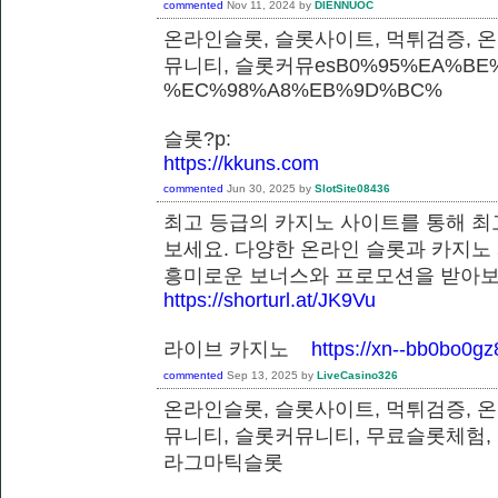
commented
Nov 11, 2024
by
DIENNUOC
온라인슬롯, 슬롯사이트, 먹튀검증, 
뮤니티, 슬롯커뮤esB0%95%EA%BE%
%EC%98%A8%EB%9D%BC%
슬롯?p:
https://kkuns.com
commented
Jun 30, 2025
by
SlotSite08436
최고 등급의 카지노 사이트를 통해 최
보세요. 다양한 온라인 슬롯과 카지노
흥미로운 보너스와 프로모션을 받
https://shorturl.at/JK9Vu
라이브 카지노
https://xn--bb0bo0g
commented
Sep 13, 2025
by
LiveCasino326
온라인슬롯, 슬롯사이트, 먹튀검증, 
뮤니티, 슬롯커뮤니티, 무료슬롯체험,
라그마틱슬롯