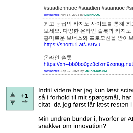
#suadiennuoc #suadien #suanuoc 
commented
Nov 17, 2024
by
DIENNUOC
최고 등급의 카지노 사이트를 통해 최
보세요. 다양한 온라인 슬롯과 카지노
흥미로운 보너스와 프로모션을 
https://shorturl.at/JK9Vu
온라인 슬롯
https://xn--bb0bo0gz8cfzm9zonug.net
commented
Sep 12, 2025
by
OnlineSlots303
Indtil videre har jeg kun læst scie
+1
så i forhold til mit spørgsmål, har
vote
citat, da jeg først får læst resten
Min undren bunder i, hvorfor er A
snakker om innovation?