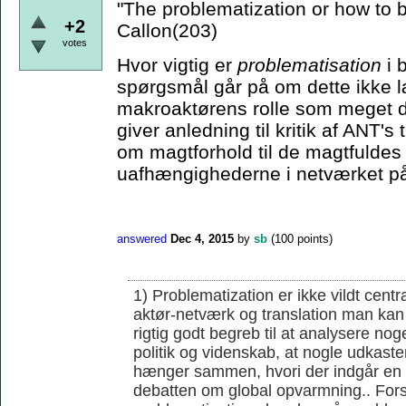
"The problematization or how to
+2
Callon(203)
votes
Hvor vigtig er
problematisation
i 
spørgsmål går på om dette ikke læ
makroaktørens rolle som meget d
giver anledning til kritik af ANT'
om magtforhold til de magtfuldes 
uafhængighederne i netværket på
answered
Dec 4, 2015
by
sb
(
100
points)
1) Problematization er ikke vildt cent
aktør-netværk og translation man kan 
rigtig godt begreb til at analysere noge
politik og videnskab, at nogle udkaster
hænger sammen, hvori der indgår en r
debatten om global opvarmning.. Forsk