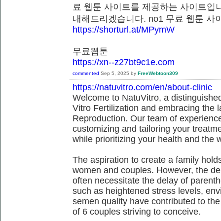
료 웹툰 사이트를 제공하는 사이트입니
내해드리겠습니다. no1 무료 웹툰
https://shorturl.at/MPymW
무료웹툰
https://xn--z27bt9c1e.com
commented
Sep 5, 2025
by
FreeWebtoon309
https://natuvitro.com/en/about-clinic
Welcome to NatuVitro, a distinguished fe
Vitro Fertilization and embracing the
Reproduction. Our team of experienced
customizing and tailoring your treatm
while prioritizing your health and the 
The aspiration to create a family hol
women and couples. However, the dem
often necessitate the delay of parent
such as heightened stress levels, env
semen quality have contributed to the
of 6 couples striving to conceive.