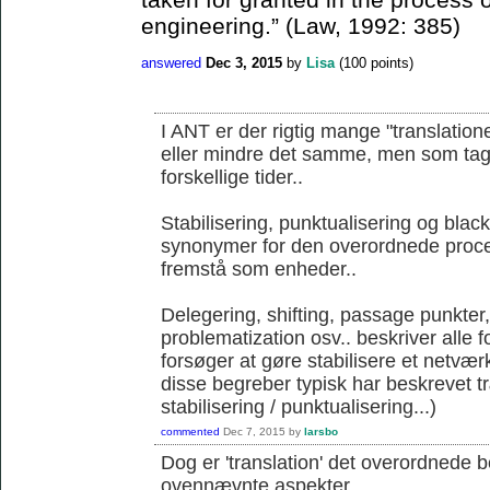
engineering.” (Law, 1992: 385)
answered
Dec 3, 2015
by
Lisa
(
100
points)
I ANT er der rigtig mange "translation
eller mindre det samme, men som tages 
forskellige tider..
Stabilisering, punktualisering og blac
synonymer for den overordnede proce
fremstå som enheder..
Delegering, shifting, passage punkter
problematization osv.. beskriver alle 
forsøger at gøre stabilisere et netværk
disse begreber typisk har beskrevet 
stabilisering / punktualisering...)
commented
Dec 7, 2015
by
larsbo
Dog er 'translation' det overordnede 
ovennævnte aspekter...