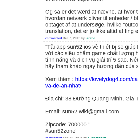
Og så er det værd at nævne, at hvor t
hvordan netværk bliver til enheder / 
optaget af at undersøge, hvilke "outc
translation, det er jo ikke altid at tin
commented
Dec 7, 2015
by
larsbo
"Tải app sun52 ios về thiết bị sẽ giú
với các siêu phẩm game chất lượng h
tính năng và dịch vụ giải trí 5 sao. N
hãy tham khảo ngay hướng dẫn của 
Xem thêm :
https://lovelydog4.com/ca
va-de-an-nhat/
Địa chỉ: 38 Đường Quang Minh, Gia T
Email: sun52.wiki@gmail.com
Zipcode: 700000""
#sun52zone"
commented
Sep 18, 2024
by
sun52zone8