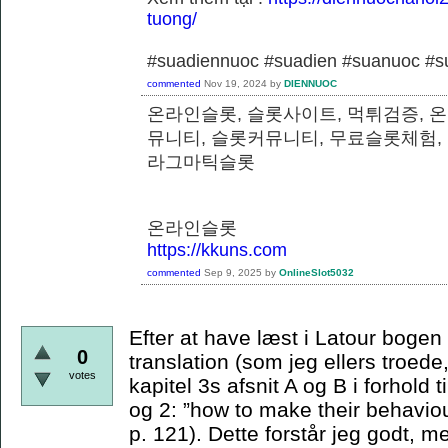
tuong/
#suadiennuoc #suadien #suanuoc 
commented
Nov 19, 2024
by
DIENNUOC
온라인슬롯, 슬롯사이트, 먹튀검증, 
뮤니티, 슬롯커뮤니티, 무료슬롯체험,
라그마틱슬롯
온라인슬롯
https://kkuns.com
commented
Sep 9, 2025
by
OnlineSlot5032
Efter at have læst i Latour bogen e
0
translation (som jeg ellers troede,
votes
kapitel 3s afsnit A og B i forhold t
og 2: ”how to make their behaviou
p. 121). Dette forstår jeg godt, m