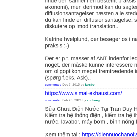
finde den samlet i en bestemt praksis
økonomi), men derimod kan du sagtens 
diffusionsantagelser næsten alle sted
du kan finde en diffusionsantagelse, s
diskutere op imod translation..
Katrine hvelplund, der besøger os i 
praksis :-)
Der er p.t. masser af ANT indenfor le
noget, der måske kunne interessere no
om oligoptikon meget fremtrædende i
(spørg f.eks. Ask)..
commented
Dec 7, 2015
by
larsbo
https://www.simai-exhaust.com/
commented
Feb 28, 2024
by
xunheng
Sửa Chữa Điện Nước Tại Tran Duy 
Kiểm tra hệ thống điện , kiểm tra hệ
nước, lavabor, máy bơm , bình nóng 
Xem thêm tại :
https://diennuochanoi