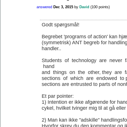
answered
Dec 3, 2015
by
David
(
100
points)
Godt spørgsmål!
Begrebet 'programs of action' kan hjæl
(symmetrisk) ANT begreb for handling
handler..
Students of technology are never 
hand
and things on the other, they are 
sections of which are endowed to p
sections are entrusted to parts of no
Et par pointer:
1) Intention er ikke afgørende for ha
cykel, hvilket tvinger mig til at gå elle
2) Man kan ikke "adskille" handlingsfo
Hvorfor skrev du den kommentar og ik