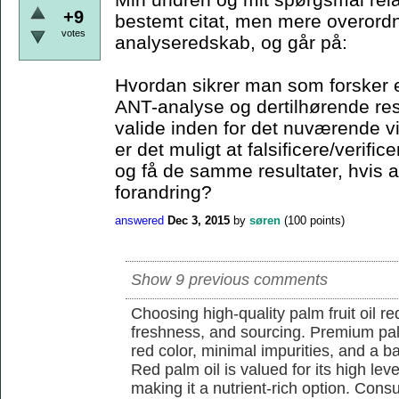
+9
bestemt citat, men mere overordn
votes
analyseredskab, og går på:
Hvordan sikrer man som forsker e
ANT-analyse og dertilhørende resu
valide inden for det nuværende 
er det muligt at falsificere/verif
og få de samme resultater, hvis a
forandring?
answered
Dec 3, 2015
by
søren
(
100
points)
Show 9 previous comments
Choosing high-quality palm fruit oil req
freshness, and sourcing. Premium pal
red color, minimal impurities, and a b
Red palm oil is valued for its high lev
making it a nutrient-rich option. Con