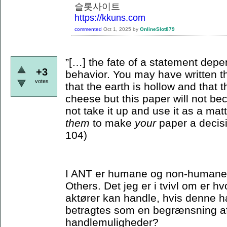
슬롯사이트
https://kkuns.com
commented
Oct 1, 2025
by
OnlineSlot879
”[…] the fate of a statement depe
+3
behavior. You may have written th
votes
that the earth is hollow and that
cheese but this paper will not bec
not take it up and use it as a matt
them
to make
your
paper a decisi
104)
I ANT er humane og non-humane ak
Others. Det jeg er i tvivl om er 
aktører kan handle, hvis denne ha
betragtes som en begrænsning a
handlemuligheder?