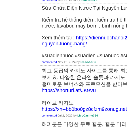
Sửa Chữa Điện Nước Tại Nguyễn L
Kiểm tra hệ thống điện , kiểm tra hệ
nước, lavabor, máy bơm , bình nóng 
Xem thêm tại :
https://diennuochanoi
nguyen-luong-bang/
#suadiennuoc #suadien #suanuoc 
commented
Nov 12, 2024
by
DIENNUOC
최고 등급의 카지노 사이트를 통해 최
보세요. 다양한 온라인 슬롯과 카지노
흥미로운 보너스와 프로모션을 받
https://shorturl.at/JK9Vu
라이브 카지노
https://xn--bb0bo0gz8cfzm9zonug.net
commented
Jul 2, 2025
by
LiveCasino326
해피툰은 다양한 무료 웹툰, 웹툰 미리