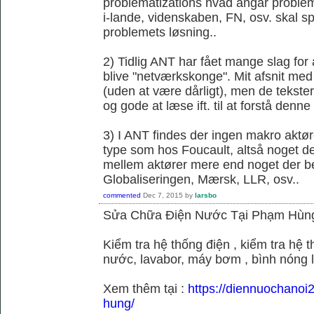
problematizations hvad angår probleme
i-lande, videnskaben, FN, osv. skal spi
problemets løsning..
2) Tidlig ANT har fået mange slag fo
blive "netværkskonge". Mit afsnit med 
(uden at være dårligt), men de tekster 
og gode at læse ift. til at forstå denne k
3) I ANT findes der ingen makro aktør
type som hos Foucault, altså noget der
mellem aktører mere end noget der be
Globaliseringen, Mærsk, LLR, osv..
commented
Dec 7, 2015
by
larsbo
Sửa Chữa Điện Nước Tại Phạm Hùn
Kiểm tra hệ thống điện , kiểm tra hệ
nước, lavabor, máy bơm , bình nóng 
Xem thêm tại :
https://diennuochano
hung/