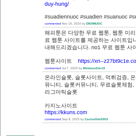
duy-hung/
#suadiennuoc #suadien #suanuoc 
commented
Nov 16, 2024
by
DIENNUOC
해피툰은 다양한 무료 웹툰, 웹툰 미리
료 웹툰 사이트를 제공하는 사이트입니
내해드리겠습니다. no1 무료 웹툰 
웹툰사이트
https://xn--z27bt9c1e.c
commented
Jul 7, 2025
by
WebtoonSite18
온라인슬롯, 슬롯사이트, 먹튀검증, 
뮤니티, 슬롯커뮤니티, 무료슬롯체험,
라그마틱슬롯
카지노사이트
https://kkuns.com
commented
Sep 8, 2025
by
CasinoSite5003