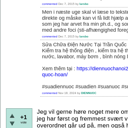
commented
Dec 7, 2015
by
larsbo
Men i næste uge skal vi læse to tekst
direkte og måske kan vi få lidt hjælp 
som jeg har arvet fra min ph.d., og s
med andre foci (sti-afhængighed foregå
commented
Dec 7, 2015
by
larsbo
Sửa Chữa Điện Nước Tại Trần Quốc
Kiểm tra hệ thống điện , kiểm tra hệ
nước, lavabor, máy bơm , bình nóng 
Xem thêm tại :
https://diennuochanoi
quoc-hoan/
#suadiennuoc #suadien #suanuoc 
commented
Nov 18, 2024
by
DIENNUOC
Jeg vil gerne høre noget mere om
+1
jeg har først og fremmest svært v
vote
overordnet går ud på, men også hvi