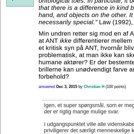
ontological toes. In particular, it
that there is a difference in kin
hand, and objects on the other. I
necessarily special.”
Law (1992),
Min undren retter sig mod en af 
at ANT
ikke
differentierer melle
et kritisk syn på ANT, hvornår bli
problematisk, at man ikke kan s
humane aktører? Er der bestemte 
brillerne kan unødvendigt farve an
forbehold?
answered
Dec 3, 2015
by
Christian H
(
100
points)
Igen, et super spørgsmål, som er mege
der er rigtig mange mulige svar.
I udgangspunktet ville alle videnskab
priviligerer det særligt menneskelige k