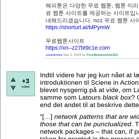
해피툰은 다양한 무료 웹툰, 웹툰 미리
료 웹툰 사이트를 제공하는 사이트입니
내해드리겠습니다. no1 무료 웹
https://shorturl.at/MPymW
무료웹툰사이트
https://xn--z27bt9c1e.com
commented
Sep 3, 2025
by
FreeWebtoonSite303
Indtil videre har jeg kun nået at
+3
introduktionen til Sciene in Actio
votes
blevet nysgerrig på at vide, om 
samme som Latours
black box
? 
end det andet til at beskrive de
”[…]
network patterns that are wi
those that can be punctualized
. 
network packages – that can, if p
taken for granted in the process