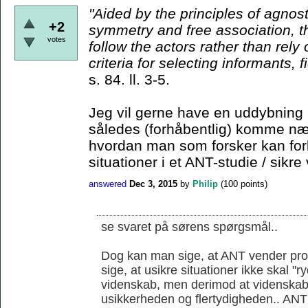
"Aided by the principles
of agnost
+2
symmetry and free association, t
votes
follow the actors rather than rely
criteria for
selecting informants, f
s. 84. ll. 3-5.
Jeg vil gerne have en uddybning 
således (forhåbentlig) komme nær
hvordan man som forsker kan for
situationer i et ANT-studie / sikre 
answered
Dec 3, 2015
by
Philip
(
100
points)
se svaret på sørens spørgsmål..
Dog kan man sige, at ANT vender prob
sige, at usikre situationer ikke skal "
videnskab, men derimod at videnskab
usikkerheden og flertydigheden.. ANT