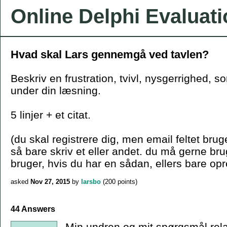
Online Delphi Evaluat
Hvad skal Lars gennemgå ved tavlen?
Beskriv en frustration, tvivl, nysgerrighed, s
under din læsning.
5 linjer + et citat.
(du skal registrere dig, men email feltet bruge
så bare skriv et eller andet. du må gerne b
bruger, hvis du har en sådan, ellers bare opr
asked
Nov 27, 2015
by
larsbo
(
200
points)
44 Answers
Min undren og mit spørgsmål relate