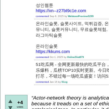
성인웹툰
https://xn--z27bt9c1e.com
commented
Sep 6, 2025
by
WebtoonPreview3299
온라인슬롯, 슬롯사이트, 먹튀검증, 
뮤니티, 슬롯커뮤니티, 무료슬롯체험,
라그마틱슬롯
온라인슬롯
https://kkuns.com
commented
Oct 1, 2025
by
OnlineSlot879
51吃瓜网 - 全网更新最快的吃瓜平
乐爆料，瓜榜TOP10实时更新。今
打尽，不错过每一场吃瓜盛宴！访问51
commented
Jan 15
by
51cg
“Actor-network theory is analytical
+4
because it treads on a set of ethi
votes