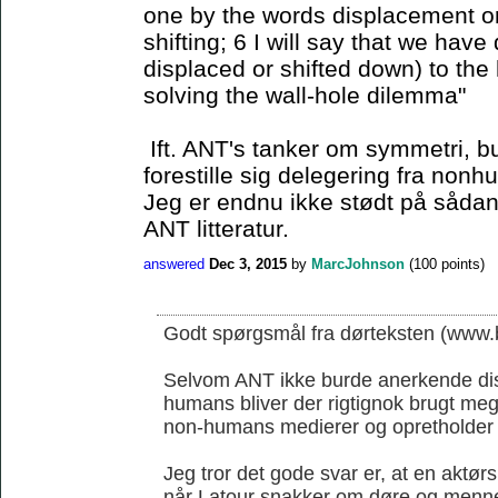
one by the words displacement or 
shifting; 6 I will say that we have
displaced or shifted down) to the 
solving the wall-hole dilemma"
Ift. ANT's tanker om symmetri, b
forestille sig delegering fra non
Jeg er endnu ikke stødt på sådan 
ANT litteratur.
answered
Dec 3, 2015
by
MarcJohnson
(
100
points)
Godt spørgsmål fra dørteksten (www.b
Selvom ANT ikke burde anerkende di
humans bliver der rigtignok brugt me
non-humans medierer og opretholder
Jeg tror det gode svar er, at en aktørs
når Latour snakker om døre og menn