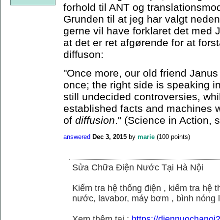
forhold til ANT og translationsmo
Grunden til at jeg har valgt neden
gerne vil have forklaret det med J
at det er ret afgørende for at for
diffuson:
"Once more, our old friend Janus 
once; the right side is speaking i
still undecided controversies, whi
established facts and machines w
of
diffusion
." (Science in Action, 
answered
Dec 3, 2015
by
marie
(
100
points)
Sửa Chữa Điện Nước Tại Hà Nội
Kiểm tra hệ thống điện , kiểm tra hệ
nước, lavabor, máy bơm , bình nóng 
Xem thêm tại :
https://diennuochano