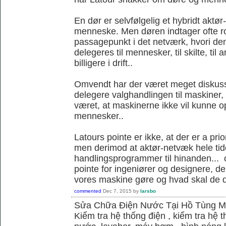
En dør er selvfølgelig et hybridt akt
menneske. Men døren indtager ofte ro
passagepunkt i det netværk, hvori d
delegeres til mennesker, til skilte, til
billigere i drift..
Omvendt har der været meget diskus
delegere valghandlingen til maskiner,
været, at maskinerne ikke vil kunne
mennesker..
Latours pointe er ikke, at der er a pri
men derimod at aktør-netvæk hele tide
handlingsprogrammer til hinanden... o
pointe for ingeniører og designere, de
vores maskine gøre og hvad skal de 
commented
Dec 7, 2015
by
larsbo
Sửa Chữa Điện Nước Tại Hồ Tùng 
Kiểm tra hệ thống điện , kiểm tra hệ