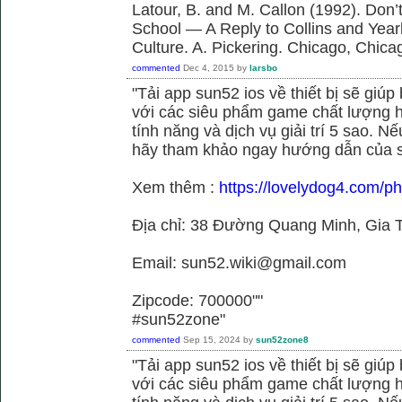
Latour, B. and M. Callon (1992). Don’
School — A Reply to Collins and Year
Culture. A. Pickering. Chicago, Chica
commented
Dec 4, 2015
by
larsbo
"Tải app sun52 ios về thiết bị sẽ giú
với các siêu phẩm game chất lượng h
tính năng và dịch vụ giải trí 5 sao. N
hãy tham khảo ngay hướng dẫn của 
Xem thêm :
https://lovelydog4.com/p
Địa chỉ: 38 Đường Quang Minh, Gia T
Email: sun52.wiki@gmail.com
Zipcode: 700000""
#sun52zone"
commented
Sep 15, 2024
by
sun52zone8
"Tải app sun52 ios về thiết bị sẽ giú
với các siêu phẩm game chất lượng h