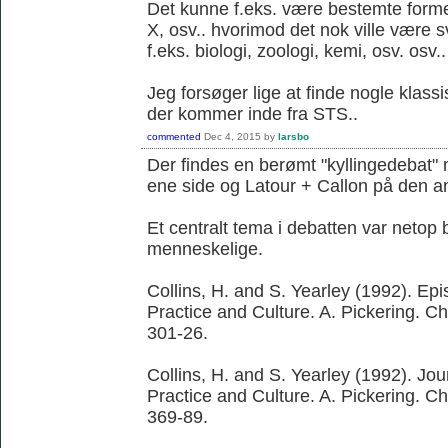
Det kunne f.eks. være bestemte former 
X, osv.. hvorimod det nok ville være 
f.eks. biologi, zoologi, kemi, osv. osv..
Jeg forsøger lige at finde nogle klassi
der kommer inde fra STS..
commented
Dec 4, 2015
by
larsbo
Der findes en berømt "kyllingedebat"
ene side og Latour + Callon på den a
Et centralt tema i debatten var netop 
menneskelige.
Collins, H. and S. Yearley (1992). Ep
Practice and Culture. A. Pickering. C
301-26.
Collins, H. and S. Yearley (1992). Jo
Practice and Culture. A. Pickering. C
369-89.