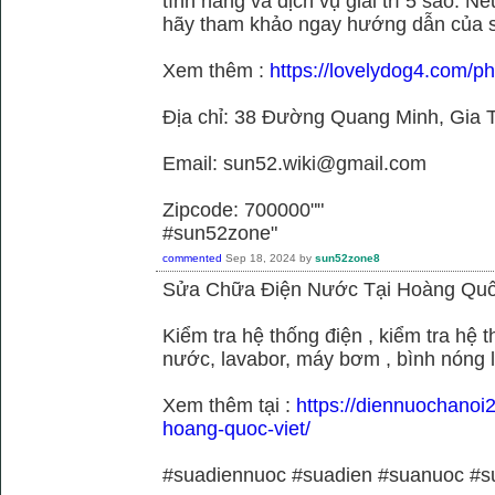
tính năng và dịch vụ giải trí 5 sao. N
hãy tham khảo ngay hướng dẫn của 
Xem thêm :
https://lovelydog4.com/p
Địa chỉ: 38 Đường Quang Minh, Gia T
Email: sun52.wiki@gmail.com
Zipcode: 700000""
#sun52zone"
commented
Sep 18, 2024
by
sun52zone8
Sửa Chữa Điện Nước Tại Hoàng Quố
Kiểm tra hệ thống điện , kiểm tra hệ
nước, lavabor, máy bơm , bình nóng 
Xem thêm tại :
https://diennuochanoi
hoang-quoc-viet/
#suadiennuoc #suadien #suanuoc 