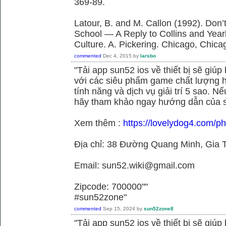
369-89.
Latour, B. and M. Callon (1992). Don’
School — A Reply to Collins and Year
Culture. A. Pickering. Chicago, Chica
commented
Dec 4, 2015
by
larsbo
"Tải app sun52 ios về thiết bị sẽ giú
với các siêu phẩm game chất lượng h
tính năng và dịch vụ giải trí 5 sao. N
hãy tham khảo ngay hướng dẫn của 
Xem thêm :
https://lovelydog4.com/p
Địa chỉ: 38 Đường Quang Minh, Gia T
Email: sun52.wiki@gmail.com
Zipcode: 700000""
#sun52zone"
commented
Sep 15, 2024
by
sun52zone8
"Tải app sun52 ios về thiết bị sẽ giú