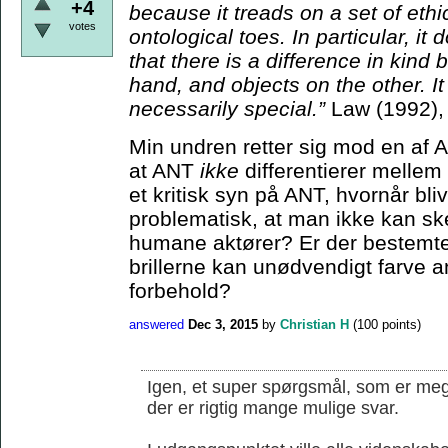
+4
because it treads on a set of ethi
votes
ontological toes. In particular, it
that there is a difference in kin
hand, and objects on the other. I
necessarily special.”
Law (1992),
Min undren retter sig mod en af 
at ANT
ikke
differentierer melle
et kritisk syn på ANT, hvornår bli
problematisk, at man ikke kan s
humane aktører? Er der bestemte 
brillerne kan unødvendigt farve an
forbehold?
answered
Dec 3, 2015
by
Christian H
(
100
points)
Igen, et super spørgsmål, som er mege
der er rigtig mange mulige svar.