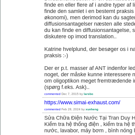
finde en eller flere af i andre typer af 
finde den samlet i en bestemt praksis
økonomi), men derimod kan du sagtens 
diffusionsantagelser næsten alle sted
du kan finde en diffusionsantagelse, s
diskutere op imod translation..
Katrine hvelplund, der besøger os i 
praksis :-)
Der er p.t. masser af ANT indenfor le
noget, der måske kunne interessere no
om oligoptikon meget fremtrædende i
(spørg f.eks. Ask)..
commented
Dec 7, 2015
by
larsbo
https://www.simai-exhaust.com/
commented
Feb 28, 2024
by
xunheng
Sửa Chữa Điện Nước Tại Tran Duy 
Kiểm tra hệ thống điện , kiểm tra hệ
nước, lavabor, máy bơm , bình nóng 