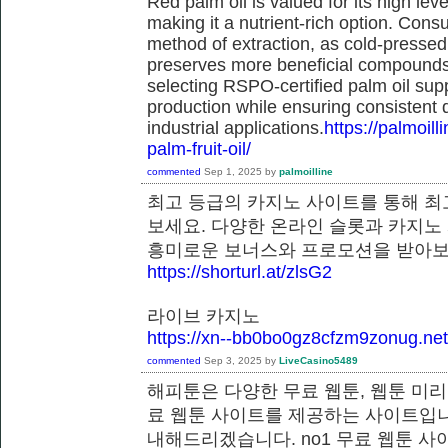
Red palm oil is valued for its high lev
making it a nutrient-rich option. Con
method of extraction, as cold-pressed
preserves more beneficial compounds. 
selecting RSPO-certified palm oil sup
production while ensuring consistent 
industrial applications.
https://palmoil
palm-fruit-oil/
commented
Sep 1, 2025
by
palmoilline
최고 등급의 카지노 사이트를 통해 최
보세요. 다양한 온라인 슬롯과 카지노
흥미로운 보너스와 프로모션을 받
https://shorturl.at/zlsG2
라이브 카지노
https://xn--bb0bo0gz8cfzm9zonug.net
commented
Sep 3, 2025
by
LiveCasino5489
해피툰은 다양한 무료 웹툰, 웹툰 미리
료 웹툰 사이트를 제공하는 사이트입니
내해드리겠습니다. no1 무료 웹툰