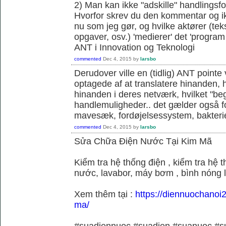
2) Man kan ikke "adskille" handlingsfo
Hvorfor skrev du den kommentar og ik
nu som jeg gør, og hvilke aktører (teks
opgaver, osv.) 'medierer' det 'program o
ANT i Innovation og Teknologi
commented
Dec 4, 2015
by
larsbo
Derudover ville en (tidlig) ANT pointe 
optagede af at translatere hinanden, hvi
hinanden i deres netværk, hvilket "be
handlemuligheder.. det gælder også f
mavesæk, fordøjelsessystem, bakterie
commented
Dec 4, 2015
by
larsbo
Sửa Chữa Điện Nước Tại Kim Mã
Kiểm tra hệ thống điện , kiểm tra hệ
nước, lavabor, máy bơm , bình nóng 
Xem thêm tại :
https://diennuochanoi
ma/
#suadiennuoc #suadien #suanuoc 