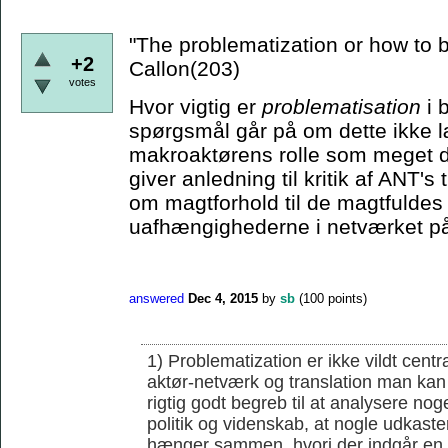
"The problematization or how to
+2
Callon(203)
votes
Hvor vigtig er
problematisation
i 
spørgsmål går på om dette ikke læ
makroaktørens rolle som meget d
giver anledning til kritik af ANT'
om magtforhold til de magtfuldes 
uafhængighederne i netværket på
answered
Dec 4, 2015
by
sb
(
100
points)
1) Problematization er ikke vildt cent
aktør-netværk og translation man kan 
rigtig godt begreb til at analysere noge
politik og videnskab, at nogle udkaster
hænger sammen, hvori der indgår en r