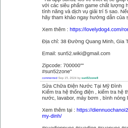
với các siêu phẩm game chất lượng h
tính năng và dịch vụ giải trí 5 sao. N
hãy tham khảo ngay hướng dẫn của 
Xem thêm :
https://lovelydog4.com/r
Địa chỉ: 38 Đường Quang Minh, Gia T
Email: sun52.wiki@gmail.com
Zipcode: 700000""
#sun52zone"
commented
Sep 15, 2024
by
sun52zone8
Sửa Chữa Điện Nước Tại Mỹ Đình
Kiểm tra hệ thống điện , kiểm tra hệ
nước, lavabor, máy bơm , bình nóng 
Xem thêm tại :
https://diennuochanoi
my-dinh/
#suadiennuoc #suadien #suanuoc 