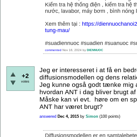
Kiểm tra hệ thống điện , kiểm tra hệ
nước, lavabor, máy bơm , bình nóng 
Xem thêm tại :
https://diennuochanoi
tung-mau/
#suadiennuoc #suadien #suanuoc 
commented
Nov 16, 2024
by
DIENNUOC
Jeg er interesseret i at få en bedr
+2
diffusionsmodellen og dens relati
votes
Jeg kunne også godt tænke mig a
hvordan ANT i dag bliver brugt af
Måske kan vi evt. høre om en s
ANT har været brugt?
answered
Dec 4, 2015
by
Simon
(
100
points)
Diffusionsmodellen er en samtalebete