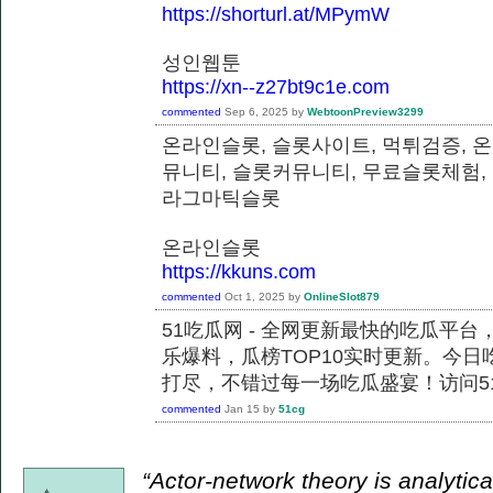
https://shorturl.at/MPymW
성인웹툰
https://xn--z27bt9c1e.com
commented
Sep 6, 2025
by
WebtoonPreview3299
온라인슬롯, 슬롯사이트, 먹튀검증, 
뮤니티, 슬롯커뮤니티, 무료슬롯체험,
라그마틱슬롯
온라인슬롯
https://kkuns.com
commented
Oct 1, 2025
by
OnlineSlot879
51吃瓜网 - 全网更新最快的吃瓜平
乐爆料，瓜榜TOP10实时更新。今
打尽，不错过每一场吃瓜盛宴！访问51
commented
Jan 15
by
51cg
“Actor-network theory is analytical