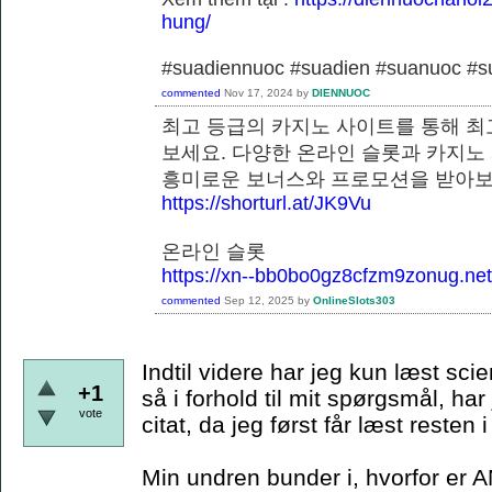
hung/
#suadiennuoc #suadien #suanuoc 
commented
Nov 17, 2024
by
DIENNUOC
최고 등급의 카지노 사이트를 통해 최
보세요. 다양한 온라인 슬롯과 카지노
흥미로운 보너스와 프로모션을 
https://shorturl.at/JK9Vu
온라인 슬롯
https://xn--bb0bo0gz8cfzm9zonug.net
commented
Sep 12, 2025
by
OnlineSlots303
Indtil videre har jeg kun læst scie
+1
så i forhold til mit spørgsmål, har
vote
citat, da jeg først får læst resten
Min undren bunder i, hvorfor er A