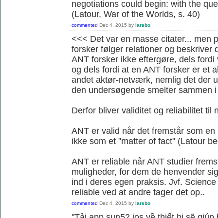
negotiations could begin: with the ques
(Latour, War of the Worlds, s. 40)
commented
Dec 4, 2015
by
larsbo
<<< Det var en masse citater... men 
forsker følger relationer og beskrive
ANT forsker ikke eftergøre, dels for
og dels fordi at en ANT forsker er et a
andet aktør-netværk, nemlig det der 
den undersøgende smelter sammen i 
Derfor bliver validitet og reliabilitet ti
ANT er valid når det fremstår som en
ikke som et "matter of fact" (Latour b
ANT er reliable når ANT studier fremst
muligheder, for dem de henvender sig ti
ind i deres egen praksis. Jvf. Science 
reliable ved at andre tager det op..
commented
Dec 4, 2015
by
larsbo
"Tải app sun52 ios về thiết bị sẽ giú