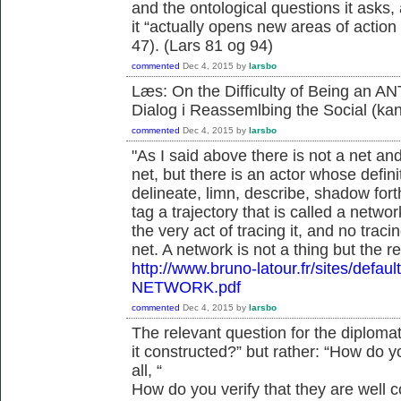
and the ontological questions it asks, 
it “actually opens new areas of action f
47). (Lars 81 og 94)
commented
Dec 4, 2015
by
larsbo
Læs: On the Difficulty of Being an ANT
Dialog i Reassemlbing the Social (ka
commented
Dec 4, 2015
by
larsbo
"As I said above there is not a net an
net, but there is an actor whose defini
delineate, limn, describe, shadow forth, 
tag a trajectory that is called a netwo
the very act of tracing it, and no traci
net. A network is not a thing but the 
http://www.bruno-latour.fr/sites/defa
NETWORK.pdf
commented
Dec 4, 2015
by
larsbo
The relevant question for the diplomats
it constructed?” but rather: “How do
all, “
How do you verify that they are well 