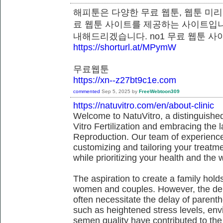
해피툰은 다양한 무료 웹툰, 웹툰 미리
료 웹툰 사이트를 제공하는 사이트입니
내해드리겠습니다. no1 무료 웹툰
https://shorturl.at/MPymW
무료웹툰
https://xn--z27bt9c1e.com
commented
Sep 5, 2025
by
FreeWebtoon309
https://natuvitro.com/en/about-clinic
Welcome to NatuVitro, a distinguished fe
Vitro Fertilization and embracing the
Reproduction. Our team of experienced
customizing and tailoring your treatm
while prioritizing your health and the 
The aspiration to create a family hol
women and couples. However, the dem
often necessitate the delay of parent
such as heightened stress levels, env
semen quality have contributed to the