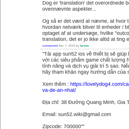
Dog er 'translation' det overordnede 
ovennævnte aspekter...
Og så er det værd at nævne, at hvor t
hvordan netværk bliver til enheder / 
optaget af at undersøge, hvilke "outc
translation, det er jo ikke altid at tin
commented
Dec 7, 2015
by
larsbo
"Tải app sun52 ios về thiết bị sẽ giú
với các siêu phẩm game chất lượng h
tính năng và dịch vụ giải trí 5 sao. N
hãy tham khảo ngay hướng dẫn của 
Xem thêm :
https://lovelydog4.com/ca
va-de-an-nhat/
Địa chỉ: 38 Đường Quang Minh, Gia T
Email: sun52.wiki@gmail.com
Zipcode: 700000""