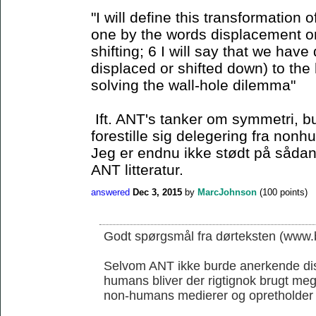
"I will define this transformation o
one by the words displacement or 
shifting; 6 I will say that we have
displaced or shifted down) to the 
solving the wall-hole dilemma"
Ift. ANT's tanker om symmetri, b
forestille sig delegering fra non
Jeg er endnu ikke stødt på sådan 
ANT litteratur.
answered
Dec 3, 2015
by
MarcJohnson
(
100
points)
Godt spørgsmål fra dørteksten (www.b
Selvom ANT ikke burde anerkende di
humans bliver der rigtignok brugt me
non-humans medierer og opretholder