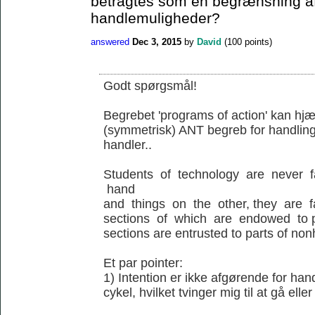
betragtes som en begrænsning a
handlemuligheder?
answered
Dec 3, 2015
by
David
(
100
points)
Godt spørgsmål!
Begrebet 'programs of action' kan hjæl
(symmetrisk) ANT begreb for handling
handler..
Students of technology are never 
hand
and things on the other, they are 
sections of which are endowed to p
sections are entrusted to parts of no
Et par pointer:
1) Intention er ikke afgørende for ha
cykel, hvilket tvinger mig til at gå elle