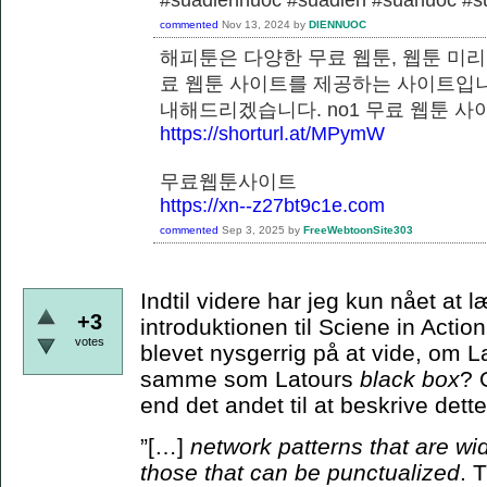
commented
Nov 13, 2024
by
DIENNUOC
해피툰은 다양한 무료 웹툰, 웹툰 미리
료 웹툰 사이트를 제공하는 사이트입니
내해드리겠습니다. no1 무료 웹
https://shorturl.at/MPymW
무료웹툰사이트
https://xn--z27bt9c1e.com
commented
Sep 3, 2025
by
FreeWebtoonSite303
Indtil videre har jeg kun nået at
+3
introduktionen til Sciene in Actio
votes
blevet nysgerrig på at vide, om 
samme som Latours
black box
? 
end det andet til at beskrive de
”[…]
network patterns that are wi
those that can be punctualized
. 