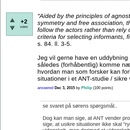
"Aided by the principles
of agnost
+2
symmetry and free association, t
votes
follow the actors rather than rely
criteria for
selecting informants, f
s. 84. ll. 3-5.
Jeg vil gerne have en uddybning 
således (forhåbentlig) komme nær
hvordan man som forsker kan for
situationer i et ANT-studie / sikre 
answered
Dec 3, 2015
by
Philip
(
100
points)
se svaret på sørens spørgsmål..
Dog kan man sige, at ANT vender prob
sige, at usikre situationer ikke skal "