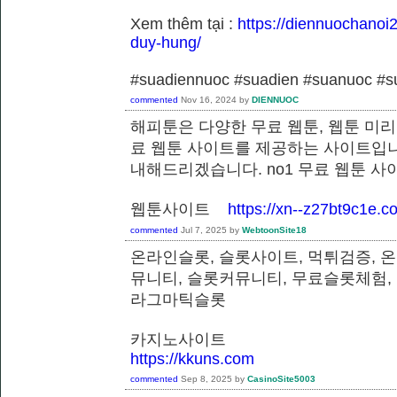
Xem thêm tại :
https://diennuochanoi
duy-hung/
#suadiennuoc #suadien #suanuoc 
commented
Nov 16, 2024
by
DIENNUOC
해피툰은 다양한 무료 웹툰, 웹툰 미리
료 웹툰 사이트를 제공하는 사이트입니
내해드리겠습니다. no1 무료 웹툰 
웹툰사이트
https://xn--z27bt9c1e.c
commented
Jul 7, 2025
by
WebtoonSite18
온라인슬롯, 슬롯사이트, 먹튀검증, 
뮤니티, 슬롯커뮤니티, 무료슬롯체험,
라그마틱슬롯
카지노사이트
https://kkuns.com
commented
Sep 8, 2025
by
CasinoSite5003