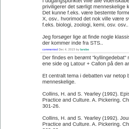
I udgangspunktet ville alle videnskab
priviligerer det særligt menneskelige k
Det kunne f.eks. være bestemte former 
X, osv.. hvorimod det nok ville være 
f.eks. biologi, zoologi, kemi, osv. osv..
Jeg forsøger lige at finde nogle klassi
der kommer inde fra STS..
commented
Dec 4, 2015
by
larsbo
Der findes en berømt "kyllingedebat"
ene side og Latour + Callon på den a
Et centralt tema i debatten var netop 
menneskelige.
Collins, H. and S. Yearley (1992). Ep
Practice and Culture. A. Pickering. C
301-26.
Collins, H. and S. Yearley (1992). Jo
Practice and Culture. A. Pickering. C