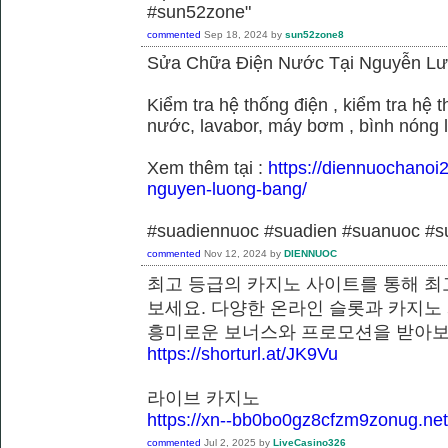
#sun52zone"
commented
Sep 18, 2024
by
sun52zone8
Sửa Chữa Điện Nước Tại Nguyễn L
Kiểm tra hệ thống điện , kiểm tra hệ
nước, lavabor, máy bơm , bình nóng 
Xem thêm tại :
https://diennuochanoi
nguyen-luong-bang/
#suadiennuoc #suadien #suanuoc 
commented
Nov 12, 2024
by
DIENNUOC
최고 등급의 카지노 사이트를 통해 최
보세요. 다양한 온라인 슬롯과 카지노
흥미로운 보너스와 프로모션을 받
https://shorturl.at/JK9Vu
라이브 카지노
https://xn--bb0bo0gz8cfzm9zonug.net
commented
Jul 2, 2025
by
LiveCasino326