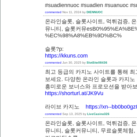
#suadiennuoc #suadien #suanuoc 
commented
Nov 11, 2024
by
DIENNUOC
온라인슬롯, 슬롯사이트, 먹튀검증, 
뮤니티, 슬롯커뮤esB0%95%EA%BE%
%EC%98%A8%EB%9D%BC%
슬롯?p:
https://kkuns.com
commented
Jun 30, 2025
by
SlotSite08436
최고 등급의 카지노 사이트를 통해 최
보세요. 다양한 온라인 슬롯과 카지노
흥미로운 보너스와 프로모션을 받
https://shorturl.at/JK9Vu
라이브 카지노
https://xn--bb0bo0g
commented
Sep 13, 2025
by
LiveCasino326
온라인슬롯, 슬롯사이트, 먹튀검증, 
뮤니티, 슬롯커뮤니티, 무료슬롯체험,