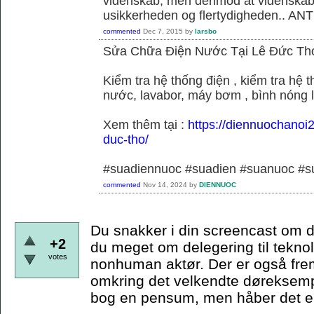
videnskab, men derimod at videnskab
usikkerheden og flertydigheden.. ANT
commented
Dec 7, 2015
by
larsbo
Sửa Chữa Điện Nước Tại Lê Đức Th
Kiểm tra hệ thống điện , kiểm tra hệ
nước, lavabor, máy bơm , bình nóng 
Xem thêm tại :
https://diennuochanoi
duc-tho/
#suadiennuoc #suadien #suanuoc 
commented
Nov 14, 2024
by
DIENNUOC
Du snakker i din screencast om d
+2
du meget om delegering til teknol
votes
nonhuman aktør. Der er også frem
omkring det velkendte døreksempe
bog en pensum, men håber det er