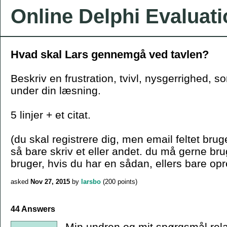
Online Delphi Evaluat
Hvad skal Lars gennemgå ved tavlen?
Beskriv en frustration, tvivl, nysgerrighed, s
under din læsning.
5 linjer + et citat.
(du skal registrere dig, men email feltet bruge
så bare skriv et eller andet. du må gerne b
bruger, hvis du har en sådan, ellers bare opr
asked
Nov 27, 2015
by
larsbo
(
200
points)
44 Answers
Min undren og mit spørgsmål relate