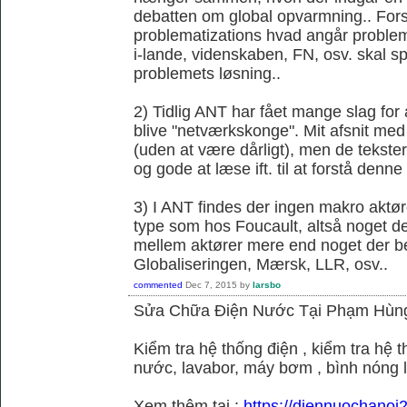
debatten om global opvarmning.. Forsk
problematizations hvad angår probleme
i-lande, videnskaben, FN, osv. skal spi
problemets løsning..
2) Tidlig ANT har fået mange slag fo
blive "netværkskonge". Mit afsnit med 
(uden at være dårligt), men de tekster 
og gode at læse ift. til at forstå denne k
3) I ANT findes der ingen makro aktør
type som hos Foucault, altså noget der
mellem aktører mere end noget der be
Globaliseringen, Mærsk, LLR, osv..
commented
Dec 7, 2015
by
larsbo
Sửa Chữa Điện Nước Tại Phạm Hùn
Kiểm tra hệ thống điện , kiểm tra hệ
nước, lavabor, máy bơm , bình nóng 
Xem thêm tại :
https://diennuochano