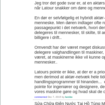
Jeg tror det gode svar er, at en aktørs
når Latour snakker om døre og menn
En dør er selvfølgelig et hybridt akt
menneske. Men døren indtager ofte ro
passagepunkt i det netværk, hvori d
delegeres til mennesker, til skilte, til
billigere i drift..
Omvendt har der været meget diskus
delegere valghandlingen til maskiner,
været, at maskinerne ikke vil kunne
mennesker..
Latours pointe er ikke, at der er a pri
men derimod at aktør-netvæk hele tide
handlingsprogrammer til hinanden... o
pointe for ingeniører og designere, de
vores maskine gøre og hvad skal de 
commented
Dec 7, 2015
by
larsbo
Sửa Chữa Điện Nước Tại Hồ Tùng 