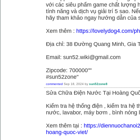
với các siêu phẩm game chất lượng h
tính năng và dịch vụ giải trí 5 sao. N
hãy tham khảo ngay hướng dẫn của 
Xem thêm :
https://lovelydog4.com/p
Địa chỉ: 38 Đường Quang Minh, Gia T
Email: sun52.wiki@gmail.com
Zipcode: 700000""
#sun52zone"
commented
Sep 18, 2024
by
sun52zone8
Sửa Chữa Điện Nước Tại Hoàng Quố
Kiểm tra hệ thống điện , kiểm tra hệ
nước, lavabor, máy bơm , bình nóng 
Xem thêm tại :
https://diennuochanoi
hoang-quoc-viet/