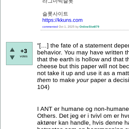
라그마틱슬롯
슬롯사이트
https://kkuns.com
commented
Oct 1, 2025
by
OnlineSlot879
”[…] the fate of a statement depe
+3
behavior. You may have written th
votes
that the earth is hollow and that
cheese but this paper will not bec
not take it up and use it as a matt
them
to make
your
paper a decisi
104)
I ANT er humane og non-humane ak
Others. Det jeg er i tvivl om er 
aktører kan handle, hvis denne ha