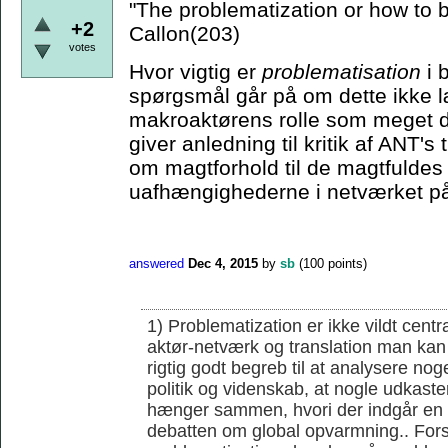
"The problematization or how to
+2
Callon(203)
votes
Hvor vigtig er
problematisation
i 
spørgsmål går på om dette ikke læ
makroaktørens rolle som meget d
giver anledning til kritik af ANT'
om magtforhold til de magtfuldes 
uafhængighederne i netværket på
answered
Dec 4, 2015
by
sb
(
100
points)
1) Problematization er ikke vildt cent
aktør-netværk og translation man kan 
rigtig godt begreb til at analysere noge
politik og videnskab, at nogle udkaster
hænger sammen, hvori der indgår en r
debatten om global opvarmning.. Forsk