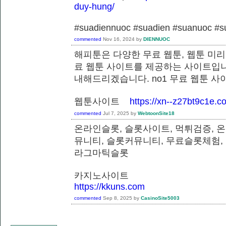
duy-hung/
#suadiennuoc #suadien #suanuoc 
commented
Nov 16, 2024
by
DIENNUOC
해피툰은 다양한 무료 웹툰, 웹툰 미리
료 웹툰 사이트를 제공하는 사이트입니
내해드리겠습니다. no1 무료 웹툰 
웹툰사이트
https://xn--z27bt9c1e.c
commented
Jul 7, 2025
by
WebtoonSite18
온라인슬롯, 슬롯사이트, 먹튀검증, 
뮤니티, 슬롯커뮤니티, 무료슬롯체험,
라그마틱슬롯
카지노사이트
https://kkuns.com
commented
Sep 8, 2025
by
CasinoSite5003