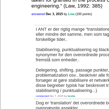
engineering.” (Law, 1992: 385)
answered
Dec 3, 2015
by
Lisa
(
100
points)
I ANT er der rigtig mange "translation
eller mindre det samme, men som tages 
forskellige tider..
Stabilisering, punktualisering og blac
synonymer for den overordnede proce
fremstå som enheder..
Delegering, shifting, passage punkter
problematization osv.. beskriver alle 
forsøger at gøre stabilisere et netværk
disse begreber typisk har beskrevet 
stabilisering / punktualisering...)
commented
Dec 7, 2015
by
larsbo
Dog er 'translation' det overordnede 
ovennævnte aspekter...