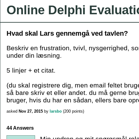
Online Delphi Evaluat
Hvad skal Lars gennemgå ved tavlen?
Beskriv en frustration, tvivl, nysgerrighed, s
under din læsning.
5 linjer + et citat.
(du skal registrere dig, men email feltet bruge
så bare skriv et eller andet. du må gerne b
bruger, hvis du har en sådan, ellers bare opr
asked
Nov 27, 2015
by
larsbo
(
200
points)
44 Answers
Min undren og mit spørgsmål relate