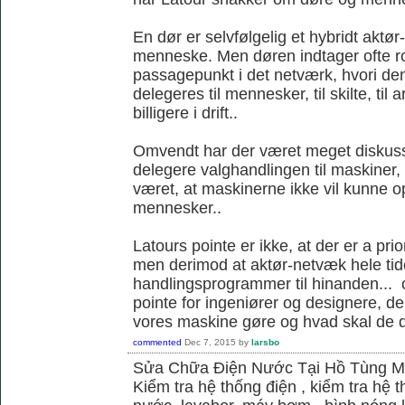
En dør er selvfølgelig et hybridt akt
menneske. Men døren indtager ofte ro
passagepunkt i det netværk, hvori d
delegeres til mennesker, til skilte, til
billigere i drift..
Omvendt har der været meget diskus
delegere valghandlingen til maskiner,
været, at maskinerne ikke vil kunne
mennesker..
Latours pointe er ikke, at der er a pri
men derimod at aktør-netvæk hele tide
handlingsprogrammer til hinanden... o
pointe for ingeniører og designere, de
vores maskine gøre og hvad skal de 
commented
Dec 7, 2015
by
larsbo
Sửa Chữa Điện Nước Tại Hồ Tùng 
Kiểm tra hệ thống điện , kiểm tra hệ