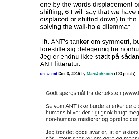
one by the words displacement or 
shifting; 6 I will say that we have
displaced or shifted down) to the 
solving the wall-hole dilemma"
Ift. ANT's tanker om symmetri, b
forestille sig delegering fra non
Jeg er endnu ikke stødt på sådan 
ANT litteratur.
answered
Dec 3, 2015
by
MarcJohnson
(
100
points)
Godt spørgsmål fra dørteksten (www.b
Selvom ANT ikke burde anerkende di
humans bliver der rigtignok brugt me
non-humans medierer og opretholder
Jeg tror det gode svar er, at en aktørs
når Latour snakker om døre og menn