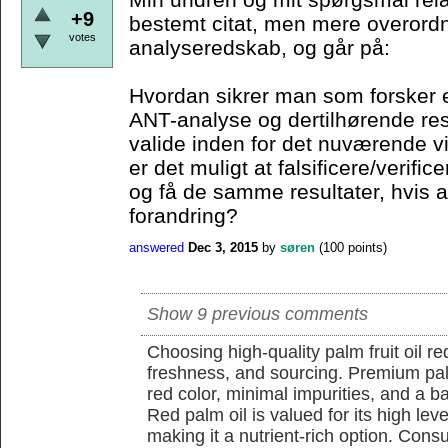
+9
bestemt citat, men mere overordn
votes
analyseredskab, og går på:
Hvordan sikrer man som forsker e
ANT-analyse og dertilhørende resu
valide inden for det nuværende 
er det muligt at falsificere/verif
og få de samme resultater, hvis a
forandring?
answered
Dec 3, 2015
by
søren
(
100
points)
Show 9 previous comments
Choosing high-quality palm fruit oil req
freshness, and sourcing. Premium pal
red color, minimal impurities, and a b
Red palm oil is valued for its high lev
making it a nutrient-rich option. Con