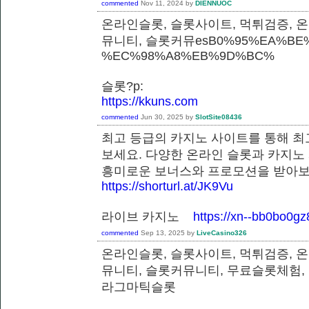
commented
Nov 11, 2024
by
DIENNUOC
온라인슬롯, 슬롯사이트, 먹튀검증, 
뮤니티, 슬롯커뮤esB0%95%EA%BE%
%EC%98%A8%EB%9D%BC%
슬롯?p:
https://kkuns.com
commented
Jun 30, 2025
by
SlotSite08436
최고 등급의 카지노 사이트를 통해 최
보세요. 다양한 온라인 슬롯과 카지노
흥미로운 보너스와 프로모션을 받
https://shorturl.at/JK9Vu
라이브 카지노
https://xn--bb0bo0g
commented
Sep 13, 2025
by
LiveCasino326
온라인슬롯, 슬롯사이트, 먹튀검증, 
뮤니티, 슬롯커뮤니티, 무료슬롯체험,
라그마틱슬롯