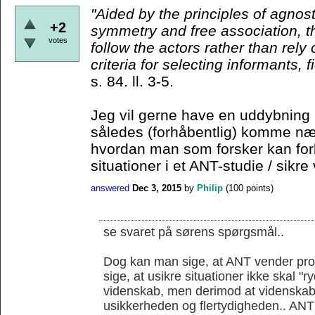
"Aided by the principles
of agnost
+2
symmetry and free association, t
votes
follow the actors rather than rely
criteria for
selecting informants, f
s. 84. ll. 3-5.
Jeg vil gerne have en uddybning 
således (forhåbentlig) komme nær
hvordan man som forsker kan for
situationer i et ANT-studie / sikre 
answered
Dec 3, 2015
by
Philip
(
100
points)
se svaret på sørens spørgsmål..
Dog kan man sige, at ANT vender prob
sige, at usikre situationer ikke skal "
videnskab, men derimod at videnskab
usikkerheden og flertydigheden.. ANT