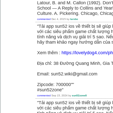
Latour, B. and M. Callon (1992). Don’
School — A Reply to Collins and Year
Culture. A. Pickering. Chicago, Chica
commented
Dec 4, 2015
by
larsbo
"Tải app sun52 ios về thiết bị sẽ giú
với các siêu phẩm game chất lượng h
tính năng và dịch vụ giải trí 5 sao. N
hãy tham khảo ngay hướng dẫn của 
Xem thêm :
https://lovelydog4.com/p
Địa chỉ: 38 Đường Quang Minh, Gia T
Email: sun52.wiki@gmail.com
Zipcode: 700000""
#sun52zone"
commented
Sep 15, 2024
by
sun52zone8
"Tải app sun52 ios về thiết bị sẽ giú
với các siêu phẩm game chất lượng h