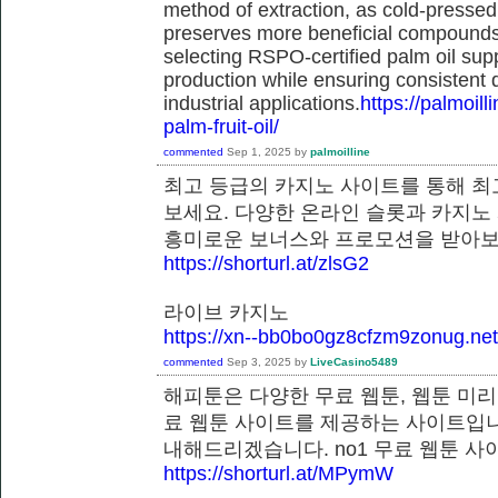
method of extraction, as cold-pressed
preserves more beneficial compounds. 
selecting RSPO-certified palm oil sup
production while ensuring consistent 
industrial applications.
https://palmoil
palm-fruit-oil/
commented
Sep 1, 2025
by
palmoilline
최고 등급의 카지노 사이트를 통해 최
보세요. 다양한 온라인 슬롯과 카지노
흥미로운 보너스와 프로모션을 받
https://shorturl.at/zlsG2
라이브 카지노
https://xn--bb0bo0gz8cfzm9zonug.net
commented
Sep 3, 2025
by
LiveCasino5489
해피툰은 다양한 무료 웹툰, 웹툰 미리
료 웹툰 사이트를 제공하는 사이트입니
내해드리겠습니다. no1 무료 웹툰
https://shorturl.at/MPymW