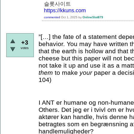
슬롯사이트
https://kkuns.com
commented
Oct 1, 2025
by
OnlineSlot879
”[…] the fate of a statement depe
+3
behavior. You may have written th
votes
that the earth is hollow and that
cheese but this paper will not bec
not take it up and use it as a matt
them
to make
your
paper a decisi
104)
I ANT er humane og non-humane ak
Others. Det jeg er i tvivl om er 
aktører kan handle, hvis denne ha
betragtes som en begrænsning a
handlemuligheder?