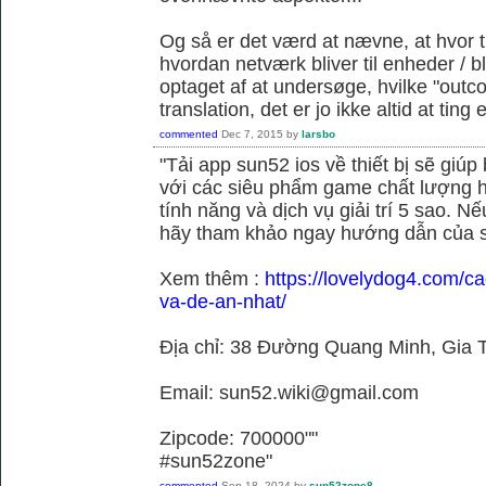
Og så er det værd at nævne, at hvor t
hvordan netværk bliver til enheder / 
optaget af at undersøge, hvilke "outc
translation, det er jo ikke altid at tin
commented
Dec 7, 2015
by
larsbo
"Tải app sun52 ios về thiết bị sẽ giú
với các siêu phẩm game chất lượng h
tính năng và dịch vụ giải trí 5 sao. N
hãy tham khảo ngay hướng dẫn của 
Xem thêm :
https://lovelydog4.com/ca
va-de-an-nhat/
Địa chỉ: 38 Đường Quang Minh, Gia T
Email: sun52.wiki@gmail.com
Zipcode: 700000""
#sun52zone"
commented
Sep 18, 2024
by
sun52zone8