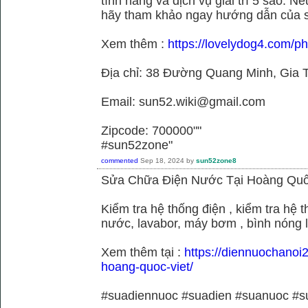
tính năng và dịch vụ giải trí 5 sao. N
hãy tham khảo ngay hướng dẫn của 
Xem thêm :
https://lovelydog4.com/p
Địa chỉ: 38 Đường Quang Minh, Gia T
Email: sun52.wiki@gmail.com
Zipcode: 700000""
#sun52zone"
commented
Sep 18, 2024
by
sun52zone8
Sửa Chữa Điện Nước Tại Hoàng Quố
Kiểm tra hệ thống điện , kiểm tra hệ
nước, lavabor, máy bơm , bình nóng 
Xem thêm tại :
https://diennuochanoi
hoang-quoc-viet/
#suadiennuoc #suadien #suanuoc 