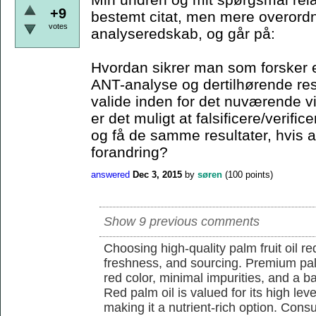
+9
bestemt citat, men mere overordn
votes
analyseredskab, og går på:
Hvordan sikrer man som forsker e
ANT-analyse og dertilhørende resu
valide inden for det nuværende 
er det muligt at falsificere/verif
og få de samme resultater, hvis a
forandring?
answered
Dec 3, 2015
by
søren
(
100
points)
Show 9 previous comments
Choosing high-quality palm fruit oil req
freshness, and sourcing. Premium pal
red color, minimal impurities, and a b
Red palm oil is valued for its high lev
making it a nutrient-rich option. Con