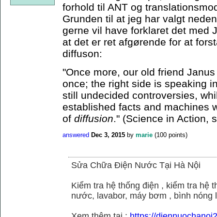
forhold til ANT og translationsmo
Grunden til at jeg har valgt neden
gerne vil have forklaret det med J
at det er ret afgørende for at for
diffuson:
"Once more, our old friend Janus 
once; the right side is speaking i
still undecided controversies, whi
established facts and machines w
of
diffusion
." (Science in Action, 
answered
Dec 3, 2015
by
marie
(
100
points)
Sửa Chữa Điện Nước Tại Hà Nội
Kiểm tra hệ thống điện , kiểm tra hệ
nước, lavabor, máy bơm , bình nóng 
Xem thêm tại :
https://diennuochano