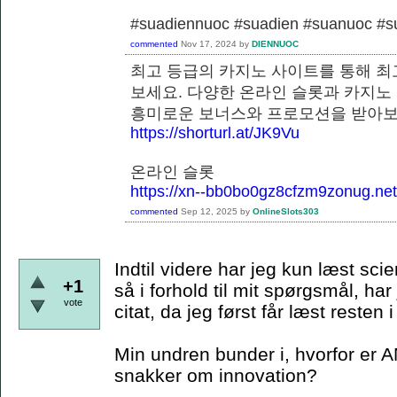
#suadiennuoc #suadien #suanuoc 
commented
Nov 17, 2024
by
DIENNUOC
최고 등급의 카지노 사이트를 통해 최
보세요. 다양한 온라인 슬롯과 카지노
흥미로운 보너스와 프로모션을 
https://shorturl.at/JK9Vu
온라인 슬롯
https://xn--bb0bo0gz8cfzm9zonug.net
commented
Sep 12, 2025
by
OnlineSlots303
Indtil videre har jeg kun læst scie
+1
så i forhold til mit spørgsmål, har
vote
citat, da jeg først får læst resten
Min undren bunder i, hvorfor er A
snakker om innovation?