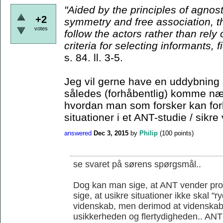
"Aided by the principles
of agnost
+2
symmetry and free association, t
votes
follow the actors rather than rely
criteria for
selecting informants, f
s. 84. ll. 3-5.
Jeg vil gerne have en uddybning 
således (forhåbentlig) komme nær
hvordan man som forsker kan for
situationer i et ANT-studie / sikre 
answered
Dec 3, 2015
by
Philip
(
100
points)
se svaret på sørens spørgsmål..
Dog kan man sige, at ANT vender prob
sige, at usikre situationer ikke skal "
videnskab, men derimod at videnskab
usikkerheden og flertydigheden.. ANT