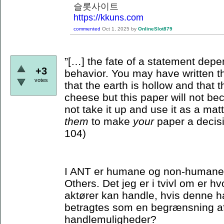
슬롯사이트
https://kkuns.com
commented
Oct 1, 2025
by
OnlineSlot879
”[…] the fate of a statement depe
+3
behavior. You may have written th
votes
that the earth is hollow and that
cheese but this paper will not bec
not take it up and use it as a matt
them
to make
your
paper a decisi
104)
I ANT er humane og non-humane ak
Others. Det jeg er i tvivl om er 
aktører kan handle, hvis denne ha
betragtes som en begrænsning a
handlemuligheder?