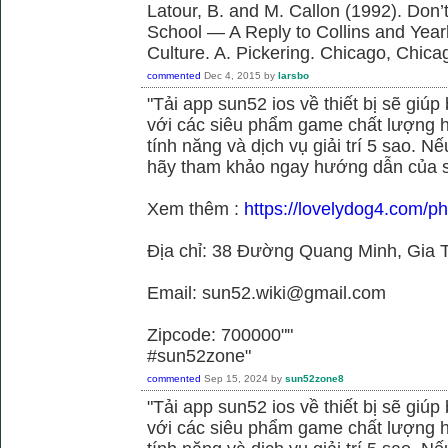
Latour, B. and M. Callon (1992). Don’
School — A Reply to Collins and Year
Culture. A. Pickering. Chicago, Chica
commented
Dec 4, 2015
by
larsbo
"Tải app sun52 ios về thiết bị sẽ giú
với các siêu phẩm game chất lượng h
tính năng và dịch vụ giải trí 5 sao. N
hãy tham khảo ngay hướng dẫn của 
Xem thêm :
https://lovelydog4.com/p
Địa chỉ: 38 Đường Quang Minh, Gia T
Email: sun52.wiki@gmail.com
Zipcode: 700000""
#sun52zone"
commented
Sep 15, 2024
by
sun52zone8
"Tải app sun52 ios về thiết bị sẽ giú
với các siêu phẩm game chất lượng h