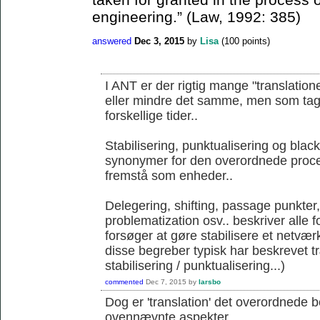
engineering.” (Law, 1992: 385)
answered
Dec 3, 2015
by
Lisa
(
100
points)
I ANT er der rigtig mange "translation
eller mindre det samme, men som tages 
forskellige tider..
Stabilisering, punktualisering og blac
synonymer for den overordnede proce
fremstå som enheder..
Delegering, shifting, passage punkter
problematization osv.. beskriver alle 
forsøger at gøre stabilisere et netværk
disse begreber typisk har beskrevet 
stabilisering / punktualisering...)
commented
Dec 7, 2015
by
larsbo
Dog er 'translation' det overordnede 
ovennævnte aspekter...