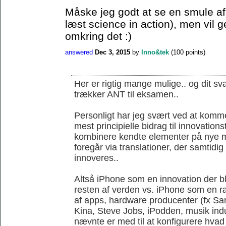
Måske jeg godt at se en smule af 
læst science in action), men vil 
omkring det :)
answered
Dec 3, 2015
by
Inno&tek
(
100
points)
Her er rigtig mange mulige.. og dit sva
trækker ANT til eksamen..
Personligt har jeg svært ved at komme
mest principielle bidrag til innovations
kombinere kendte elementer på nye m
foregår via translationer, der samtidi
innoveres..
Altså iPhone som en innovation der ble
resten af verden vs. iPhone som en r
af apps, hardware producenter (fx S
Kina, Steve Jobs, iPodden, musik indus
nævnte er med til at konfigurere hvad