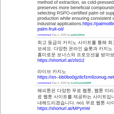
method of extraction, as cold-pressed
preserves more beneficial compounds. 
selecting RSPO-certified palm oil sup
production while ensuring consistent 
industrial applications.
https://palmoil
palm-fruit-oil/
commented
Sep 1, 2025
by
palmoilline
최고 등급의 카지노 사이트를 통해 최
보세요. 다양한 온라인 슬롯과 카지노
흥미로운 보너스와 프로모션을 받
https://shorturl.at/zlsG2
라이브 카지노
https://xn--bb0bo0gz8cfzm9zonug.net
commented
Sep 3, 2025
by
LiveCasino5489
해피툰은 다양한 무료 웹툰, 웹툰 미리
료 웹툰 사이트를 제공하는 사이트입니
내해드리겠습니다. no1 무료 웹툰
https://shorturl.at/MPymW