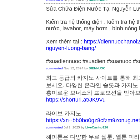
Sửa Chữa Điện Nước Tại Nguyễn L
Kiểm tra hệ thống điện , kiểm tra hệ
nước, lavabor, máy bơm , bình nóng 
Xem thêm tại :
https://diennuochanoi
nguyen-luong-bang/
#suadiennuoc #suadien #suanuoc 
commented
Nov 12, 2024
by
DIENNUOC
최고 등급의 카지노 사이트를 통해 최
보세요. 다양한 온라인 슬롯과 카지노
흥미로운 보너스와 프로모션을 받
https://shorturl.at/JK9Vu
라이브 카지노
https://xn--bb0bo0gz8cfzm9zonug.net
commented
Jul 2, 2025
by
LiveCasino326
해피툰은 다양한 무료 웹툰, 웹툰 미리