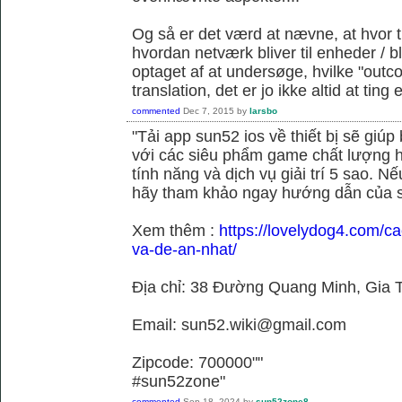
Og så er det værd at nævne, at hvor t
hvordan netværk bliver til enheder / 
optaget af at undersøge, hvilke "outc
translation, det er jo ikke altid at tin
commented
Dec 7, 2015
by
larsbo
"Tải app sun52 ios về thiết bị sẽ giú
với các siêu phẩm game chất lượng h
tính năng và dịch vụ giải trí 5 sao. N
hãy tham khảo ngay hướng dẫn của 
Xem thêm :
https://lovelydog4.com/ca
va-de-an-nhat/
Địa chỉ: 38 Đường Quang Minh, Gia T
Email: sun52.wiki@gmail.com
Zipcode: 700000""
#sun52zone"
commented
Sep 18, 2024
by
sun52zone8