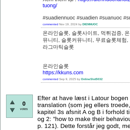
tuong/
#suadiennuoc #suadien #suanuoc 
commented
Nov 19, 2024
by
DIENNUOC
온라인슬롯, 슬롯사이트, 먹튀검증, 
뮤니티, 슬롯커뮤니티, 무료슬롯체험,
라그마틱슬롯
온라인슬롯
https://kkuns.com
commented
Sep 9, 2025
by
OnlineSlot5032
Efter at have læst i Latour bogen e
0
translation (som jeg ellers troede,
votes
kapitel 3s afsnit A og B i forhold t
og 2: ”how to make their behaviou
p. 121). Dette forstår jeg godt, m