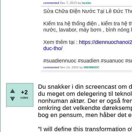
commented
Dec 7, 2015
by
larsbo
Sửa Chữa Điện Nước Tại Lê Đức Th
Kiểm tra hệ thống điện , kiểm tra hệ
nước, lavabor, máy bơm , bình nóng 
Xem thêm tại :
https://diennuochanoi
duc-tho/
#suadiennuoc #suadien #suanuoc 
commented
Nov 14, 2024
by
DIENNUOC
Du snakker i din screencast om d
+2
du meget om delegering til teknol
votes
nonhuman aktør. Der er også frem
omkring det velkendte døreksempe
bog en pensum, men håber det er
"I will define this transformation o