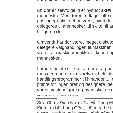
En dør er selvfølgelig et hybridt akt
menneske. Men døren indtager ofte ro
passagepunkt i det netværk, hvori d
delegeres til mennesker, til skilte, til
billigere i drift..
Omvendt har der været meget diskus
delegere valghandlingen til maskiner,
været, at maskinerne ikke vil kunne
mennesker..
Latours pointe er ikke, at der er a pri
men derimod at aktør-netvæk hele tide
handlingsprogrammer til hinanden... o
pointe for ingeniører og designere, de
vores maskine gøre og hvad skal de 
commented
Dec 7, 2015
by
larsbo
Sửa Chữa Điện Nước Tại Hồ Tùng 
Kiểm tra hệ thống điện , kiểm tra hệ