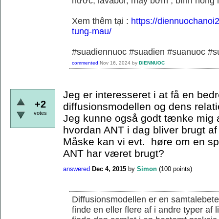
nước, lavabor, máy bơm , bình nóng 
Xem thêm tại :
https://diennuochanoi
tung-mau/
#suadiennuoc #suadien #suanuoc 
commented
Nov 16, 2024
by
DIENNUOC
Jeg er interesseret i at få en bedr
+2
diffusionsmodellen og dens relati
votes
Jeg kunne også godt tænke mig a
hvordan ANT i dag bliver brugt af
Måske kan vi evt. høre om en s
ANT har været brugt?
answered
Dec 4, 2015
by
Simon
(
100
points)
Diffusionsmodellen er en samtalebete
finde en eller flere af i andre typer af 