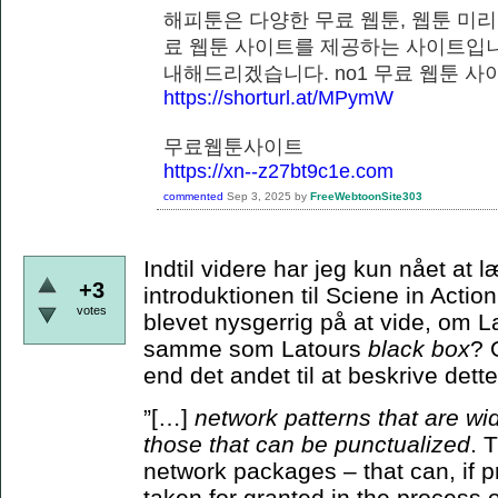
해피툰은 다양한 무료 웹툰, 웹툰 미리
료 웹툰 사이트를 제공하는 사이트입니
내해드리겠습니다. no1 무료 웹
https://shorturl.at/MPymW
무료웹툰사이트
https://xn--z27bt9c1e.com
commented
Sep 3, 2025
by
FreeWebtoonSite303
Indtil videre har jeg kun nået at
+3
introduktionen til Sciene in Actio
votes
blevet nysgerrig på at vide, om 
samme som Latours
black box
? 
end det andet til at beskrive de
”[…]
network patterns that are wi
those that can be punctualized
. 
network packages – that can, if p
taken for granted in the process