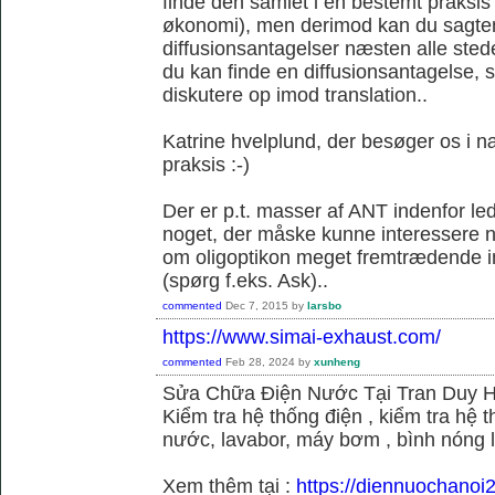
finde den samlet i en bestemt praksis
økonomi), men derimod kan du sagtens 
diffusionsantagelser næsten alle sted
du kan finde en diffusionsantagelse, s
diskutere op imod translation..
Katrine hvelplund, der besøger os i 
praksis :-)
Der er p.t. masser af ANT indenfor le
noget, der måske kunne interessere no
om oligoptikon meget fremtrædende i
(spørg f.eks. Ask)..
commented
Dec 7, 2015
by
larsbo
https://www.simai-exhaust.com/
commented
Feb 28, 2024
by
xunheng
Sửa Chữa Điện Nước Tại Tran Duy 
Kiểm tra hệ thống điện , kiểm tra hệ
nước, lavabor, máy bơm , bình nóng 
Xem thêm tại :
https://diennuochanoi