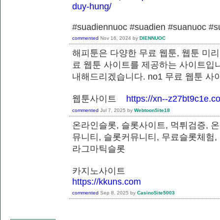
duy-hung/
#suadiennuoc #suadien #suanuoc 
commented
Nov 16, 2024
by
DIENNUOC
해피툰은 다양한 무료 웹툰, 웹툰 미리
료 웹툰 사이트를 제공하는 사이트입니
내해드리겠습니다. no1 무료 웹툰 
웹툰사이트
https://xn--z27bt9c1e.c
commented
Jul 7, 2025
by
WebtoonSite18
온라인슬롯, 슬롯사이트, 먹튀검증, 
뮤니티, 슬롯커뮤니티, 무료슬롯체험,
라그마틱슬롯
카지노사이트
https://kkuns.com
commented
Sep 8, 2025
by
CasinoSite5003