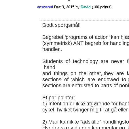
answered
Dec 3, 2015
by
David
(
100
points)
Godt spørgsmål!
Begrebet 'programs of action' kan hjæl
(symmetrisk) ANT begreb for handling
handler..
Students of technology are never 
hand
and things on the other, they are 
sections of which are endowed to p
sections are entrusted to parts of no
Et par pointer:
1) Intention er ikke afgørende for ha
cykel, hvilket tvinger mig til at gå elle
2) Man kan ikke "adskille" handlingsfo
Hvorfor skrev du den kommentar og ik