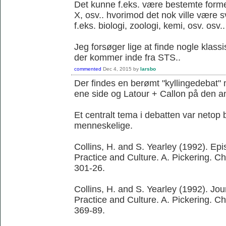
Det kunne f.eks. være bestemte former 
X, osv.. hvorimod det nok ville være 
f.eks. biologi, zoologi, kemi, osv. osv..
Jeg forsøger lige at finde nogle klassi
der kommer inde fra STS..
commented
Dec 4, 2015
by
larsbo
Der findes en berømt "kyllingedebat"
ene side og Latour + Callon på den a
Et centralt tema i debatten var netop 
menneskelige.
Collins, H. and S. Yearley (1992). Ep
Practice and Culture. A. Pickering. C
301-26.
Collins, H. and S. Yearley (1992). Jo
Practice and Culture. A. Pickering. C
369-89.