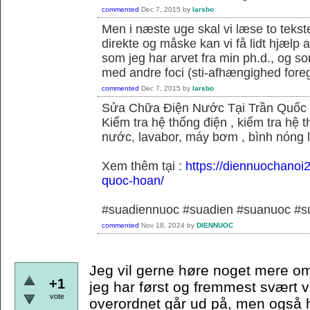
commented
Dec 7, 2015
by
larsbo
Men i næste uge skal vi læse to tekst
direkte og måske kan vi få lidt hjælp 
som jeg har arvet fra min ph.d., og s
med andre foci (sti-afhængighed foregå
commented
Dec 7, 2015
by
larsbo
Sửa Chữa Điện Nước Tại Trần Quốc
Kiểm tra hệ thống điện , kiểm tra hệ
nước, lavabor, máy bơm , bình nóng 
Xem thêm tại :
https://diennuochanoi
quoc-hoan/
#suadiennuoc #suadien #suanuoc 
commented
Nov 18, 2024
by
DIENNUOC
Jeg vil gerne høre noget mere om
+1
jeg har først og fremmest svært v
vote
overordnet går ud på, men også hvi