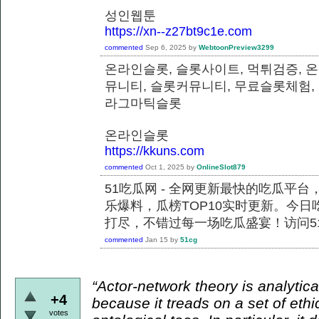
성인웹툰
https://xn--z27bt9c1e.com
commented
Sep 6, 2025
by
WebtoonPreview3299
온라인슬롯, 슬롯사이트, 먹튀검증, 
뮤니티, 슬롯커뮤니티, 무료슬롯체험,
라그마틱슬롯
온라인슬롯
https://kkuns.com
commented
Oct 1, 2025
by
OnlineSlot879
51吃瓜网 - 全网更新最快的吃瓜平
乐爆料，瓜榜TOP10实时更新。今
打尽，不错过每一场吃瓜盛宴！访问51
commented
Jan 15
by
51cg
“Actor-network theory is analytical
+4
because it treads on a set of ethi
votes