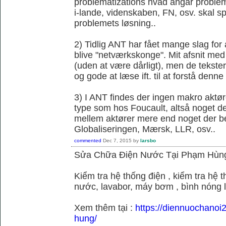
problematizations hvad angår probleme
i-lande, videnskaben, FN, osv. skal spi
problemets løsning..
2) Tidlig ANT har fået mange slag fo
blive "netværkskonge". Mit afsnit med 
(uden at være dårligt), men de tekster 
og gode at læse ift. til at forstå denne k
3) I ANT findes der ingen makro aktør
type som hos Foucault, altså noget der
mellem aktører mere end noget der be
Globaliseringen, Mærsk, LLR, osv..
commented
Dec 7, 2015
by
larsbo
Sửa Chữa Điện Nước Tại Phạm Hùn
Kiểm tra hệ thống điện , kiểm tra hệ
nước, lavabor, máy bơm , bình nóng 
Xem thêm tại :
https://diennuochano
hung/