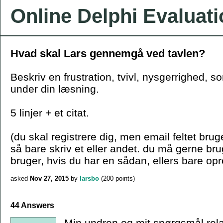
Online Delphi Evaluat
Hvad skal Lars gennemgå ved tavlen?
Beskriv en frustration, tvivl, nysgerrighed, s
under din læsning.
5 linjer + et citat.
(du skal registrere dig, men email feltet bruge
så bare skriv et eller andet. du må gerne b
bruger, hvis du har en sådan, ellers bare opr
asked
Nov 27, 2015
by
larsbo
(
200
points)
44 Answers
Min undren og mit spørgsmål relate