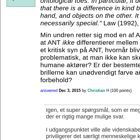
ontological toes. In particular, it
that there is a difference in kin
hand, and objects on the other. I
necessarily special.”
Law (1992),
Min undren retter sig mod en af 
at ANT
ikke
differentierer melle
et kritisk syn på ANT, hvornår bli
problematisk, at man ikke kan s
humane aktører? Er der bestemte 
brillerne kan unødvendigt farve an
forbehold?
answered
Dec 3, 2015
by
Christian H
(
100
points)
Igen, et super spørgsmål, som er mege
der er rigtig mange mulige svar.
I udgangspunktet ville alle videnskab
priviligerer det særligt menneskelige k