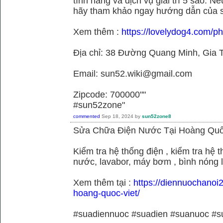
tính năng và dịch vụ giải trí 5 sao. N
hãy tham khảo ngay hướng dẫn của 
Xem thêm :
https://lovelydog4.com/p
Địa chỉ: 38 Đường Quang Minh, Gia T
Email: sun52.wiki@gmail.com
Zipcode: 700000""
#sun52zone"
commented
Sep 18, 2024
by
sun52zone8
Sửa Chữa Điện Nước Tại Hoàng Quố
Kiểm tra hệ thống điện , kiểm tra hệ
nước, lavabor, máy bơm , bình nóng 
Xem thêm tại :
https://diennuochanoi
hoang-quoc-viet/
#suadiennuoc #suadien #suanuoc 