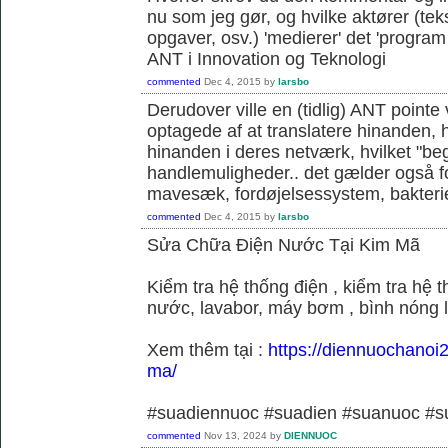
nu som jeg gør, og hvilke aktører (teks
opgaver, osv.) 'medierer' det 'program o
ANT i Innovation og Teknologi
commented
Dec 4, 2015
by
larsbo
Derudover ville en (tidlig) ANT pointe 
optagede af at translatere hinanden, hvi
hinanden i deres netværk, hvilket "be
handlemuligheder.. det gælder også f
mavesæk, fordøjelsessystem, bakterie
commented
Dec 4, 2015
by
larsbo
Sửa Chữa Điện Nước Tại Kim Mã
Kiểm tra hệ thống điện , kiểm tra hệ
nước, lavabor, máy bơm , bình nóng 
Xem thêm tại :
https://diennuochanoi
ma/
#suadiennuoc #suadien #suanuoc 
commented
Nov 13, 2024
by
DIENNUOC