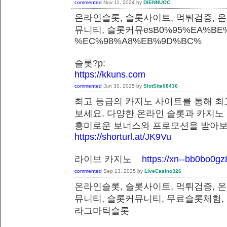
commented
Nov 11, 2024
by
DIENNUOC
온라인슬롯, 슬롯사이트, 먹튀검증, 
뮤니티, 슬롯커뮤esB0%95%EA%BE%
%EC%98%A8%EB%9D%BC%
슬롯?p:
https://kkuns.com
commented
Jun 30, 2025
by
SlotSite08436
최고 등급의 카지노 사이트를 통해 최
보세요. 다양한 온라인 슬롯과 카지노
흥미로운 보너스와 프로모션을 받
https://shorturl.at/JK9Vu
라이브 카지노
https://xn--bb0bo0g
commented
Sep 13, 2025
by
LiveCasino326
온라인슬롯, 슬롯사이트, 먹튀검증, 
뮤니티, 슬롯커뮤니티, 무료슬롯체험,
라그마틱슬롯