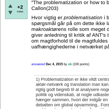
"The problematization or how to
+2
Callon(203)
votes
Hvor vigtig er
problematisation
i 
spørgsmål går på om dette ikke læ
makroaktørens rolle som meget d
giver anledning til kritik af ANT'
om magtforhold til de magtfuldes 
uafhængighederne i netværket på
answered
Dec 4, 2015
by
sb
(
100
points)
1) Problematization er ikke vildt cent
aktør-netværk og translation man kan 
rigtig godt begreb til at analysere noge
politik og videnskab, at nogle udkaster
hænger sammen, hvori der indgår en r
debatten om global opvarmning.. Forsk