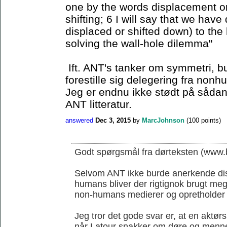
one by the words displacement or 
shifting; 6 I will say that we have
displaced or shifted down) to the 
solving the wall-hole dilemma"
Ift. ANT's tanker om symmetri, b
forestille sig delegering fra non
Jeg er endnu ikke stødt på sådan 
ANT litteratur.
answered
Dec 3, 2015
by
MarcJohnson
(
100
points)
Godt spørgsmål fra dørteksten (www.b
Selvom ANT ikke burde anerkende di
humans bliver der rigtignok brugt me
non-humans medierer og opretholder
Jeg tror det gode svar er, at en aktørs
når Latour snakker om døre og menn