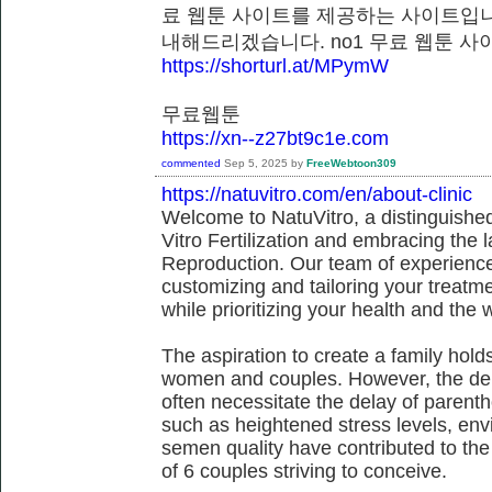
료 웹툰 사이트를 제공하는 사이트입니
내해드리겠습니다. no1 무료 웹툰
https://shorturl.at/MPymW
무료웹툰
https://xn--z27bt9c1e.com
commented
Sep 5, 2025
by
FreeWebtoon309
https://natuvitro.com/en/about-clinic
Welcome to NatuVitro, a distinguished fe
Vitro Fertilization and embracing the
Reproduction. Our team of experienced
customizing and tailoring your treatm
while prioritizing your health and the 
The aspiration to create a family hol
women and couples. However, the dem
often necessitate the delay of parent
such as heightened stress levels, env
semen quality have contributed to the
of 6 couples striving to conceive.