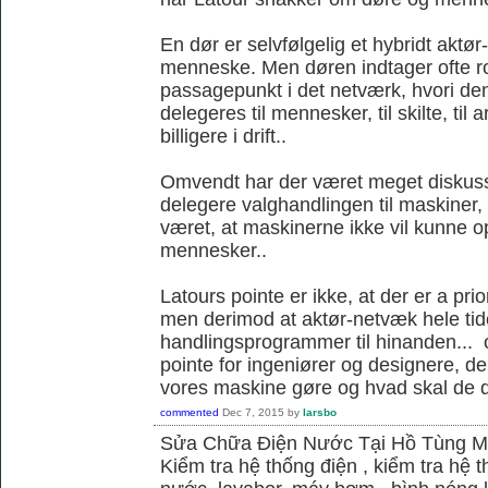
En dør er selvfølgelig et hybridt akt
menneske. Men døren indtager ofte ro
passagepunkt i det netværk, hvori d
delegeres til mennesker, til skilte, til
billigere i drift..
Omvendt har der været meget diskus
delegere valghandlingen til maskiner,
været, at maskinerne ikke vil kunne
mennesker..
Latours pointe er ikke, at der er a pri
men derimod at aktør-netvæk hele tide
handlingsprogrammer til hinanden... o
pointe for ingeniører og designere, de
vores maskine gøre og hvad skal de 
commented
Dec 7, 2015
by
larsbo
Sửa Chữa Điện Nước Tại Hồ Tùng 
Kiểm tra hệ thống điện , kiểm tra hệ