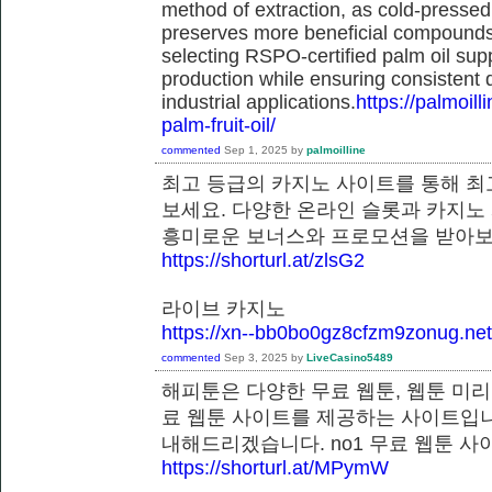
method of extraction, as cold-pressed
preserves more beneficial compounds. 
selecting RSPO-certified palm oil sup
production while ensuring consistent 
industrial applications.
https://palmoil
palm-fruit-oil/
commented
Sep 1, 2025
by
palmoilline
최고 등급의 카지노 사이트를 통해 최
보세요. 다양한 온라인 슬롯과 카지노
흥미로운 보너스와 프로모션을 받
https://shorturl.at/zlsG2
라이브 카지노
https://xn--bb0bo0gz8cfzm9zonug.net
commented
Sep 3, 2025
by
LiveCasino5489
해피툰은 다양한 무료 웹툰, 웹툰 미리
료 웹툰 사이트를 제공하는 사이트입니
내해드리겠습니다. no1 무료 웹툰
https://shorturl.at/MPymW