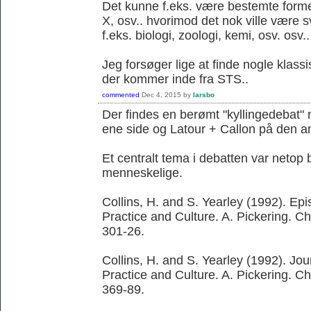
Det kunne f.eks. være bestemte former 
X, osv.. hvorimod det nok ville være 
f.eks. biologi, zoologi, kemi, osv. osv..
Jeg forsøger lige at finde nogle klassi
der kommer inde fra STS..
commented
Dec 4, 2015
by
larsbo
Der findes en berømt "kyllingedebat"
ene side og Latour + Callon på den a
Et centralt tema i debatten var netop 
menneskelige.
Collins, H. and S. Yearley (1992). Ep
Practice and Culture. A. Pickering. C
301-26.
Collins, H. and S. Yearley (1992). Jo
Practice and Culture. A. Pickering. C
369-89.