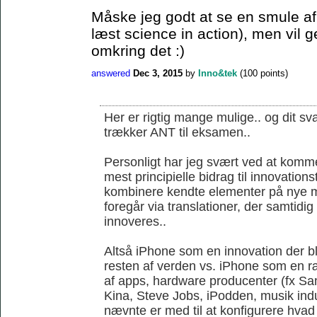
Måske jeg godt at se en smule af 
læst science in action), men vil 
omkring det :)
answered
Dec 3, 2015
by
Inno&tek
(
100
points)
Her er rigtig mange mulige.. og dit sva
trækker ANT til eksamen..
Personligt har jeg svært ved at komme
mest principielle bidrag til innovations
kombinere kendte elementer på nye m
foregår via translationer, der samtidi
innoveres..
Altså iPhone som en innovation der ble
resten af verden vs. iPhone som en r
af apps, hardware producenter (fx S
Kina, Steve Jobs, iPodden, musik indus
nævnte er med til at konfigurere hvad