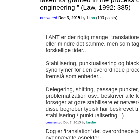
engineering.” (Law, 1992: 385)
answered
Dec 3, 2015
by
Lisa
(
100
points)
I ANT er der rigtig mange "translation
eller mindre det samme, men som tages 
forskellige tider..
Stabilisering, punktualisering og blac
synonymer for den overordnede proce
fremstå som enheder..
Delegering, shifting, passage punkter
problematization osv.. beskriver alle 
forsøger at gøre stabilisere et netværk
disse begreber typisk har beskrevet 
stabilisering / punktualisering...)
commented
Dec 7, 2015
by
larsbo
Dog er 'translation' det overordnede 
ovennævnte aspekter...