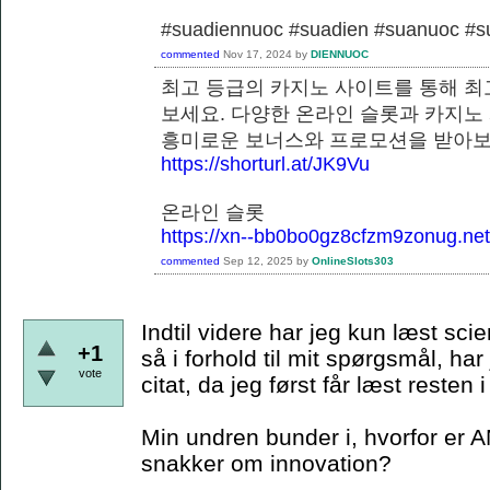
#suadiennuoc #suadien #suanuoc 
commented
Nov 17, 2024
by
DIENNUOC
최고 등급의 카지노 사이트를 통해 최
보세요. 다양한 온라인 슬롯과 카지노
흥미로운 보너스와 프로모션을 
https://shorturl.at/JK9Vu
온라인 슬롯
https://xn--bb0bo0gz8cfzm9zonug.net
commented
Sep 12, 2025
by
OnlineSlots303
Indtil videre har jeg kun læst scie
+1
så i forhold til mit spørgsmål, har
vote
citat, da jeg først får læst resten
Min undren bunder i, hvorfor er A
snakker om innovation?