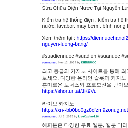
Sửa Chữa Điện Nước Tại Nguyễn L
Kiểm tra hệ thống điện , kiểm tra hệ
nước, lavabor, máy bơm , bình nóng 
Xem thêm tại :
https://diennuochanoi
nguyen-luong-bang/
#suadiennuoc #suadien #suanuoc 
commented
Nov 12, 2024
by
DIENNUOC
최고 등급의 카지노 사이트를 통해 최
보세요. 다양한 온라인 슬롯과 카지노
흥미로운 보너스와 프로모션을 받
https://shorturl.at/JK9Vu
라이브 카지노
https://xn--bb0bo0gz8cfzm9zonug.net
commented
Jul 2, 2025
by
LiveCasino326
해피툰은 다양한 무료 웹툰, 웹툰 미리