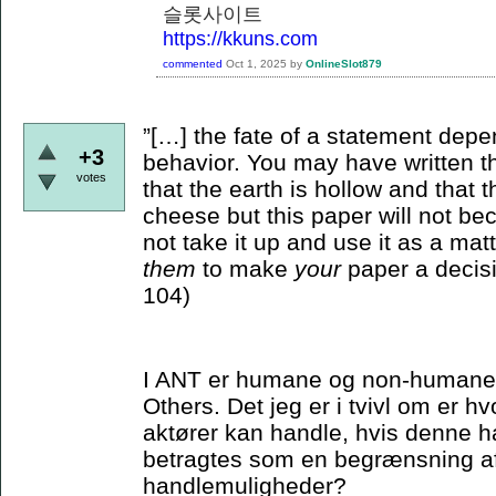
슬롯사이트
https://kkuns.com
commented
Oct 1, 2025
by
OnlineSlot879
”[…] the fate of a statement depe
+3
behavior. You may have written th
votes
that the earth is hollow and that
cheese but this paper will not bec
not take it up and use it as a matt
them
to make
your
paper a decisi
104)
I ANT er humane og non-humane ak
Others. Det jeg er i tvivl om er 
aktører kan handle, hvis denne ha
betragtes som en begrænsning a
handlemuligheder?