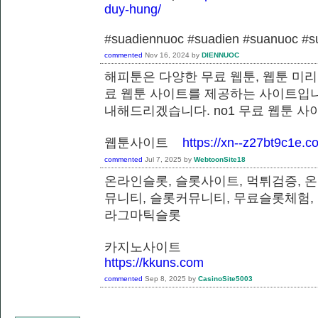
duy-hung/
#suadiennuoc #suadien #suanuoc 
commented
Nov 16, 2024
by
DIENNUOC
해피툰은 다양한 무료 웹툰, 웹툰 미리
료 웹툰 사이트를 제공하는 사이트입니
내해드리겠습니다. no1 무료 웹툰 
웹툰사이트
https://xn--z27bt9c1e.c
commented
Jul 7, 2025
by
WebtoonSite18
온라인슬롯, 슬롯사이트, 먹튀검증, 
뮤니티, 슬롯커뮤니티, 무료슬롯체험,
라그마틱슬롯
카지노사이트
https://kkuns.com
commented
Sep 8, 2025
by
CasinoSite5003