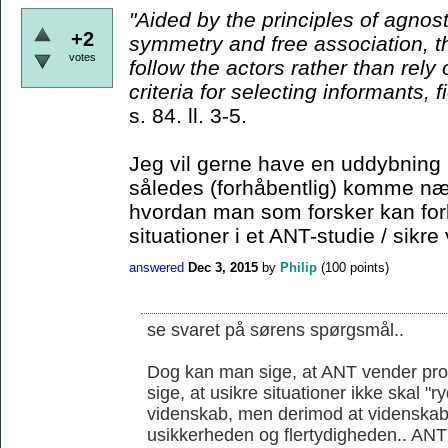
"Aided by the principles
of agnost
+2
symmetry and free association, t
votes
follow the actors rather than rely
criteria for
selecting informants, f
s. 84. ll. 3-5.
Jeg vil gerne have en uddybning 
således (forhåbentlig) komme nær
hvordan man som forsker kan for
situationer i et ANT-studie / sikre 
answered
Dec 3, 2015
by
Philip
(
100
points)
se svaret på sørens spørgsmål..
Dog kan man sige, at ANT vender prob
sige, at usikre situationer ikke skal "
videnskab, men derimod at videnskab
usikkerheden og flertydigheden.. ANT