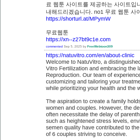
료 웹툰 사이트를 제공하는 사이트입니
내해드리겠습니다. no1 무료 웹툰
https://shorturl.at/MPymW
무료웹툰
https://xn--z27bt9c1e.com
commented
Sep 5, 2025
by
FreeWebtoon309
https://natuvitro.com/en/about-clinic
Welcome to NatuVitro, a distinguished fe
Vitro Fertilization and embracing the
Reproduction. Our team of experienced
customizing and tailoring your treatm
while prioritizing your health and the 
The aspiration to create a family hol
women and couples. However, the dem
often necessitate the delay of parent
such as heightened stress levels, env
semen quality have contributed to the
of 6 couples striving to conceive.