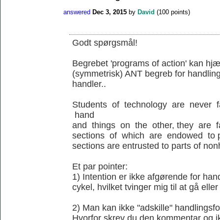
answered
Dec 3, 2015
by
David
(
100
points)
Godt spørgsmål!
Begrebet 'programs of action' kan hjæl
(symmetrisk) ANT begreb for handling
handler..
Students of technology are never 
hand
and things on the other, they are 
sections of which are endowed to p
sections are entrusted to parts of no
Et par pointer:
1) Intention er ikke afgørende for ha
cykel, hvilket tvinger mig til at gå elle
2) Man kan ikke "adskille" handlingsfo
Hvorfor skrev du den kommentar og ik