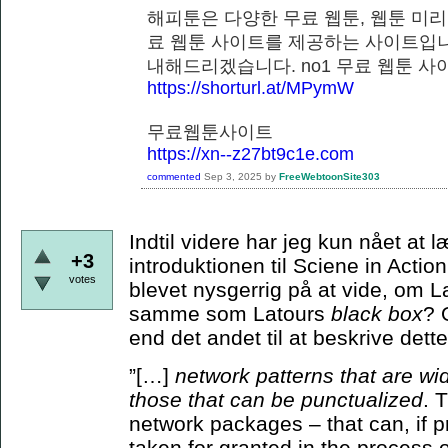
해피툰은 다양한 무료 웹툰, 웹툰 미리
료 웹툰 사이트를 제공하는 사이트입니
내해드리겠습니다. no1 무료 웹
https://shorturl.at/MPymW
무료웹툰사이트
https://xn--z27bt9c1e.com
commented
Sep 3, 2025
by
FreeWebtoonSite303
Indtil videre har jeg kun nået at
+3
introduktionen til Sciene in Actio
votes
blevet nysgerrig på at vide, om 
samme som Latours
black box
? 
end det andet til at beskrive de
”[…]
network patterns that are wi
those that can be punctualized
. 
network packages – that can, if p
taken for granted in the process