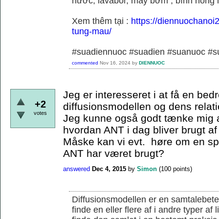
nước, lavabor, máy bơm , bình nóng 
Xem thêm tại :
https://diennuochanoi
tung-mau/
#suadiennuoc #suadien #suanuoc 
commented
Nov 16, 2024
by
DIENNUOC
Jeg er interesseret i at få en bedr
+2
diffusionsmodellen og dens relati
votes
Jeg kunne også godt tænke mig a
hvordan ANT i dag bliver brugt af
Måske kan vi evt. høre om en s
ANT har været brugt?
answered
Dec 4, 2015
by
Simon
(
100
points)
Diffusionsmodellen er en samtalebete
finde en eller flere af i andre typer af 