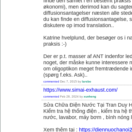
finde den samlet i en bestemt praksis
økonomi), men derimod kan du sagtens 
diffusionsantagelser næsten alle sted
du kan finde en diffusionsantagelse, s
diskutere op imod translation..
Katrine hvelplund, der besøger os i 
praksis :-)
Der er p.t. masser af ANT indenfor le
noget, der måske kunne interessere no
om oligoptikon meget fremtrædende i
(spørg f.eks. Ask)..
commented
Dec 7, 2015
by
larsbo
https://www.simai-exhaust.com/
commented
Feb 28, 2024
by
xunheng
Sửa Chữa Điện Nước Tại Tran Duy 
Kiểm tra hệ thống điện , kiểm tra hệ
nước, lavabor, máy bơm , bình nóng 
Xem thêm tại :
https://diennuochanoi