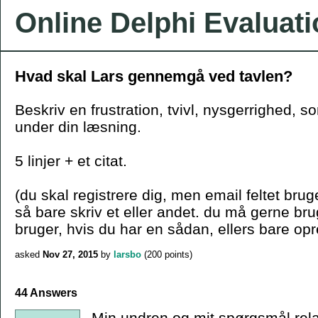
Online Delphi Evaluat
Hvad skal Lars gennemgå ved tavlen?
Beskriv en frustration, tvivl, nysgerrighed, s
under din læsning.
5 linjer + et citat.
(du skal registrere dig, men email feltet bruge
så bare skriv et eller andet. du må gerne b
bruger, hvis du har en sådan, ellers bare opr
asked
Nov 27, 2015
by
larsbo
(
200
points)
44 Answers
Min undren og mit spørgsmål relate