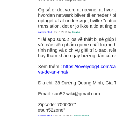
Og så er det værd at nævne, at hvor t
hvordan netværk bliver til enheder / 
optaget af at undersøge, hvilke "outc
translation, det er jo ikke altid at tin
commented
Dec 7, 2015
by
larsbo
"Tải app sun52 ios về thiết bị sẽ giú
với các siêu phẩm game chất lượng h
tính năng và dịch vụ giải trí 5 sao. N
hãy tham khảo ngay hướng dẫn của 
Xem thêm :
https://lovelydog4.com/ca
va-de-an-nhat/
Địa chỉ: 38 Đường Quang Minh, Gia T
Email: sun52.wiki@gmail.com
Zipcode: 700000""
#sun52zone"
commented
Sep 18, 2024
by
sun52zone8