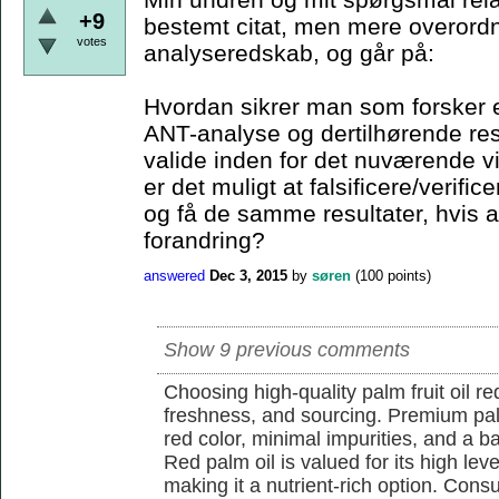
+9
bestemt citat, men mere overordn
votes
analyseredskab, og går på:
Hvordan sikrer man som forsker e
ANT-analyse og dertilhørende resu
valide inden for det nuværende 
er det muligt at falsificere/verif
og få de samme resultater, hvis a
forandring?
answered
Dec 3, 2015
by
søren
(
100
points)
Show 9 previous comments
Choosing high-quality palm fruit oil req
freshness, and sourcing. Premium pal
red color, minimal impurities, and a b
Red palm oil is valued for its high lev
making it a nutrient-rich option. Con