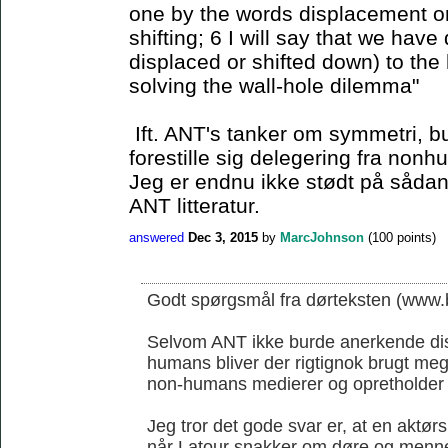
one by the words displacement or 
shifting; 6 I will say that we have
displaced or shifted down) to the 
solving the wall-hole dilemma"
Ift. ANT's tanker om symmetri, b
forestille sig delegering fra non
Jeg er endnu ikke stødt på sådan 
ANT litteratur.
answered
Dec 3, 2015
by
MarcJohnson
(
100
points)
Godt spørgsmål fra dørteksten (www.b
Selvom ANT ikke burde anerkende di
humans bliver der rigtignok brugt me
non-humans medierer og opretholder
Jeg tror det gode svar er, at en aktørs
når Latour snakker om døre og menn