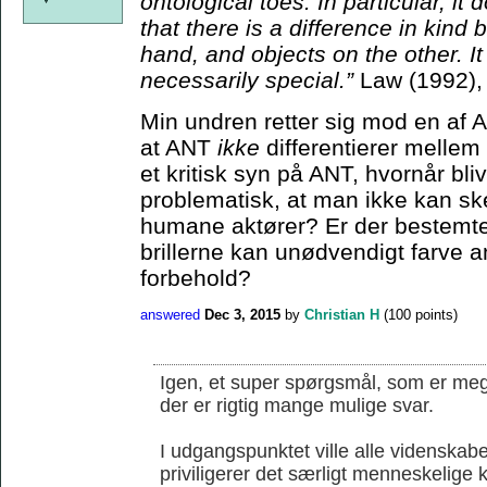
ontological toes. In particular, it
that there is a difference in kin
hand, and objects on the other. I
necessarily special.”
Law (1992),
Min undren retter sig mod en af 
at ANT
ikke
differentierer melle
et kritisk syn på ANT, hvornår bli
problematisk, at man ikke kan s
humane aktører? Er der bestemte 
brillerne kan unødvendigt farve an
forbehold?
answered
Dec 3, 2015
by
Christian H
(
100
points)
Igen, et super spørgsmål, som er mege
der er rigtig mange mulige svar.
I udgangspunktet ville alle videnskab
priviligerer det særligt menneskelige k