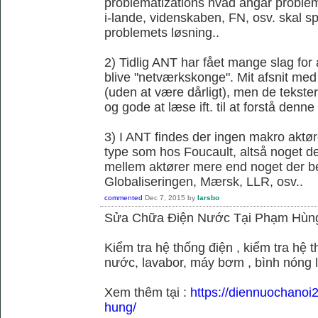
problematizations hvad angår probleme
i-lande, videnskaben, FN, osv. skal spi
problemets løsning..
2) Tidlig ANT har fået mange slag fo
blive "netværkskonge". Mit afsnit med 
(uden at være dårligt), men de tekster 
og gode at læse ift. til at forstå denne k
3) I ANT findes der ingen makro aktør
type som hos Foucault, altså noget der
mellem aktører mere end noget der be
Globaliseringen, Mærsk, LLR, osv..
commented
Dec 7, 2015
by
larsbo
Sửa Chữa Điện Nước Tại Phạm Hùn
Kiểm tra hệ thống điện , kiểm tra hệ
nước, lavabor, máy bơm , bình nóng 
Xem thêm tại :
https://diennuochano
hung/