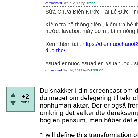
commented
Dec 7, 2015
by
larsbo
Sửa Chữa Điện Nước Tại Lê Đức Th
Kiểm tra hệ thống điện , kiểm tra hệ
nước, lavabor, máy bơm , bình nóng 
Xem thêm tại :
https://diennuochanoi
duc-tho/
#suadiennuoc #suadien #suanuoc 
commented
Nov 14, 2024
by
DIENNUOC
Du snakker i din screencast om d
+2
du meget om delegering til teknol
votes
nonhuman aktør. Der er også frem
omkring det velkendte døreksempe
bog en pensum, men håber det er
"I will define this transformation o