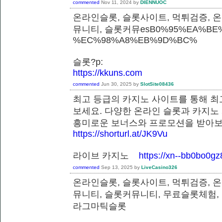
commented
Nov 11, 2024
by
DIENNUOC
온라인슬롯, 슬롯사이트, 먹튀검증, 
뮤니티, 슬롯커뮤esB0%95%EA%BE%
%EC%98%A8%EB%9D%BC%
슬롯?p:
https://kkuns.com
commented
Jun 30, 2025
by
SlotSite08436
최고 등급의 카지노 사이트를 통해 최
보세요. 다양한 온라인 슬롯과 카지노
흥미로운 보너스와 프로모션을 받
https://shorturl.at/JK9Vu
라이브 카지노
https://xn--bb0bo0g
commented
Sep 13, 2025
by
LiveCasino326
온라인슬롯, 슬롯사이트, 먹튀검증, 
뮤니티, 슬롯커뮤니티, 무료슬롯체험,
라그마틱슬롯