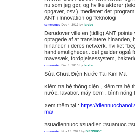
nu som jeg gør, og hvilke aktører (teks
opgaver, osv.) 'medierer' det 'program o
ANT i Innovation og Teknologi
commented
Dec 4, 2015
by
larsbo
Derudover ville en (tidlig) ANT pointe 
optagede af at translatere hinanden, hvi
hinanden i deres netværk, hvilket "be
handlemuligheder.. det gælder også f
mavesæk, fordøjelsessystem, bakterie
commented
Dec 4, 2015
by
larsbo
Sửa Chữa Điện Nước Tại Kim Mã
Kiểm tra hệ thống điện , kiểm tra hệ
nước, lavabor, máy bơm , bình nóng 
Xem thêm tại :
https://diennuochanoi
ma/
#suadiennuoc #suadien #suanuoc 
commented
Nov 13, 2024
by
DIENNUOC