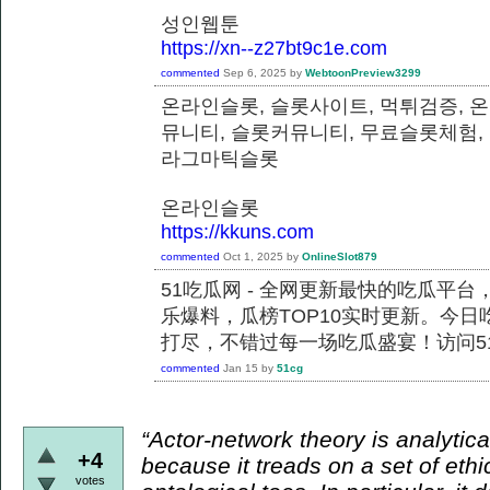
성인웹툰
https://xn--z27bt9c1e.com
commented
Sep 6, 2025
by
WebtoonPreview3299
온라인슬롯, 슬롯사이트, 먹튀검증, 
뮤니티, 슬롯커뮤니티, 무료슬롯체험,
라그마틱슬롯
온라인슬롯
https://kkuns.com
commented
Oct 1, 2025
by
OnlineSlot879
51吃瓜网 - 全网更新最快的吃瓜平
乐爆料，瓜榜TOP10实时更新。今
打尽，不错过每一场吃瓜盛宴！访问51
commented
Jan 15
by
51cg
“Actor-network theory is analytical
+4
because it treads on a set of ethi
votes