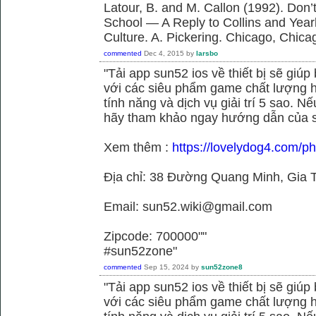
Latour, B. and M. Callon (1992). Don’
School — A Reply to Collins and Year
Culture. A. Pickering. Chicago, Chica
commented
Dec 4, 2015
by
larsbo
"Tải app sun52 ios về thiết bị sẽ giú
với các siêu phẩm game chất lượng h
tính năng và dịch vụ giải trí 5 sao. N
hãy tham khảo ngay hướng dẫn của 
Xem thêm :
https://lovelydog4.com/p
Địa chỉ: 38 Đường Quang Minh, Gia T
Email: sun52.wiki@gmail.com
Zipcode: 700000""
#sun52zone"
commented
Sep 15, 2024
by
sun52zone8
"Tải app sun52 ios về thiết bị sẽ giú
với các siêu phẩm game chất lượng h