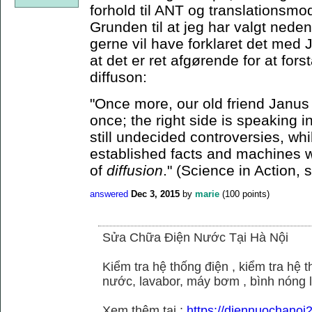
forhold til ANT og translationsmo
Grunden til at jeg har valgt neden
gerne vil have forklaret det med J
at det er ret afgørende for at for
diffuson:
"Once more, our old friend Janus 
once; the right side is speaking i
still undecided controversies, whi
established facts and machines w
of
diffusion
." (Science in Action, 
answered
Dec 3, 2015
by
marie
(
100
points)
Sửa Chữa Điện Nước Tại Hà Nội
Kiểm tra hệ thống điện , kiểm tra hệ
nước, lavabor, máy bơm , bình nóng 
Xem thêm tại :
https://diennuochano