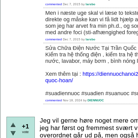
commented
Dec 7, 2015
by
larsbo
Men i næste uge skal vi læse to tekst
direkte og måske kan vi få lidt hjælp 
som jeg har arvet fra min ph.d., og s
med andre foci (sti-afhængighed foregå
commented
Dec 7, 2015
by
larsbo
Sửa Chữa Điện Nước Tại Trần Quốc
Kiểm tra hệ thống điện , kiểm tra hệ
nước, lavabor, máy bơm , bình nóng 
Xem thêm tại :
https://diennuochanoi
quoc-hoan/
#suadiennuoc #suadien #suanuoc 
commented
Nov 18, 2024
by
DIENNUOC
Jeg vil gerne høre noget mere om
+1
jeg har først og fremmest svært v
vote
overordnet går ud på, men også hvi