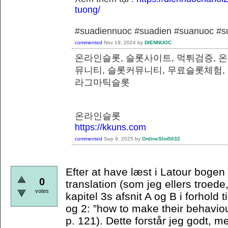
tuong/
#suadiennuoc #suadien #suanuoc 
commented
Nov 19, 2024
by
DIENNUOC
온라인슬롯, 슬롯사이트, 먹튀검증, 
뮤니티, 슬롯커뮤니티, 무료슬롯체험,
라그마틱슬롯
온라인슬롯
https://kkuns.com
commented
Sep 9, 2025
by
OnlineSlot5032
Efter at have læst i Latour bogen e
0
translation (som jeg ellers troede,
votes
kapitel 3s afsnit A og B i forhold t
og 2: ”how to make their behaviou
p. 121). Dette forstår jeg godt, m