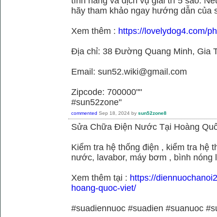
tính năng và dịch vụ giải trí 5 sao. N
hãy tham khảo ngay hướng dẫn của 
Xem thêm :
https://lovelydog4.com/p
Địa chỉ: 38 Đường Quang Minh, Gia T
Email: sun52.wiki@gmail.com
Zipcode: 700000""
#sun52zone"
commented
Sep 18, 2024
by
sun52zone8
Sửa Chữa Điện Nước Tại Hoàng Quố
Kiểm tra hệ thống điện , kiểm tra hệ
nước, lavabor, máy bơm , bình nóng 
Xem thêm tại :
https://diennuochanoi
hoang-quoc-viet/
#suadiennuoc #suadien #suanuoc 