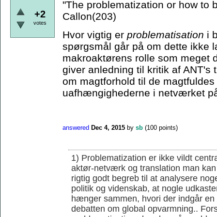
"The problematization or how to
+2
Callon(203)
votes
Hvor vigtig er
problematisation
i 
spørgsmål går på om dette ikke læ
makroaktørens rolle som meget d
giver anledning til kritik af ANT'
om magtforhold til de magtfuldes 
uafhængighederne i netværket på
answered
Dec 4, 2015
by
sb
(
100
points)
1) Problematization er ikke vildt cent
aktør-netværk og translation man kan 
rigtig godt begreb til at analysere noge
politik og videnskab, at nogle udkaster
hænger sammen, hvori der indgår en r
debatten om global opvarmning.. Forsk