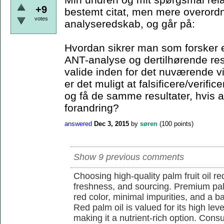
+9
bestemt citat, men mere overordn
votes
analyseredskab, og går på:
Hvordan sikrer man som forsker e
ANT-analyse og dertilhørende resu
valide inden for det nuværende 
er det muligt at falsificere/verif
og få de samme resultater, hvis a
forandring?
answered
Dec 3, 2015
by
søren
(
100
points)
Show 9 previous comments
Choosing high-quality palm fruit oil req
freshness, and sourcing. Premium pal
red color, minimal impurities, and a b
Red palm oil is valued for its high lev
making it a nutrient-rich option. Con