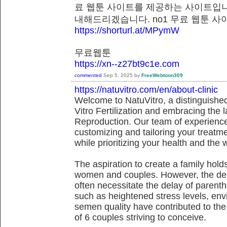
료 웹툰 사이트를 제공하는 사이트입니
내해드리겠습니다. no1 무료 웹툰
https://shorturl.at/MPymW
무료웹툰
https://xn--z27bt9c1e.com
commented
Sep 5, 2025
by
FreeWebtoon309
https://natuvitro.com/en/about-clinic
Welcome to NatuVitro, a distinguished fe
Vitro Fertilization and embracing the
Reproduction. Our team of experienced
customizing and tailoring your treatm
while prioritizing your health and the 
The aspiration to create a family hol
women and couples. However, the dem
often necessitate the delay of parent
such as heightened stress levels, env
semen quality have contributed to the
of 6 couples striving to conceive.