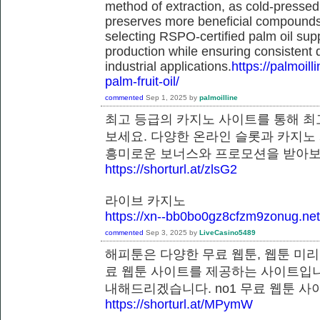
method of extraction, as cold-pressed
preserves more beneficial compounds. 
selecting RSPO-certified palm oil sup
production while ensuring consistent 
industrial applications.
https://palmoil
palm-fruit-oil/
commented
Sep 1, 2025
by
palmoilline
최고 등급의 카지노 사이트를 통해 최
보세요. 다양한 온라인 슬롯과 카지노
흥미로운 보너스와 프로모션을 받
https://shorturl.at/zlsG2
라이브 카지노
https://xn--bb0bo0gz8cfzm9zonug.net
commented
Sep 3, 2025
by
LiveCasino5489
해피툰은 다양한 무료 웹툰, 웹툰 미리
료 웹툰 사이트를 제공하는 사이트입니
내해드리겠습니다. no1 무료 웹툰
https://shorturl.at/MPymW