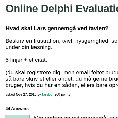
Online Delphi Evaluat
Hvad skal Lars gennemgå ved tavlen?
Beskriv en frustration, tvivl, nysgerrighed, s
under din læsning.
5 linjer + et citat.
(du skal registrere dig, men email feltet bruge
så bare skriv et eller andet. du må gerne b
bruger, hvis du har en sådan, ellers bare opr
asked
Nov 27, 2015
by
larsbo
(
200
points)
44 Answers
Min undren og mit spørgsmål relate