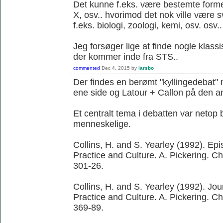
Det kunne f.eks. være bestemte former 
X, osv.. hvorimod det nok ville være 
f.eks. biologi, zoologi, kemi, osv. osv..
Jeg forsøger lige at finde nogle klassi
der kommer inde fra STS..
commented
Dec 4, 2015
by
larsbo
Der findes en berømt "kyllingedebat"
ene side og Latour + Callon på den a
Et centralt tema i debatten var netop 
menneskelige.
Collins, H. and S. Yearley (1992). Ep
Practice and Culture. A. Pickering. C
301-26.
Collins, H. and S. Yearley (1992). Jo
Practice and Culture. A. Pickering. C
369-89.