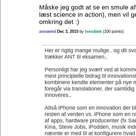
Måske jeg godt at se en smule af 
læst science in action), men vil 
omkring det :)
answered
Dec 3, 2015
by
Inno&tek
(
100
points)
Her er rigtig mange mulige.. og dit sva
trækker ANT til eksamen..
Personligt har jeg svært ved at komme
mest principielle bidrag til innovations
kombinere kendte elementer på nye m
foregår via translationer, der samtidi
innoveres..
Altså iPhone som en innovation der ble
resten af verden vs. iPhone som en r
af apps, hardware producenter (fx S
Kina, Steve Jobs, iPodden, musik indus
nævnte er med til at konfigurere hvad