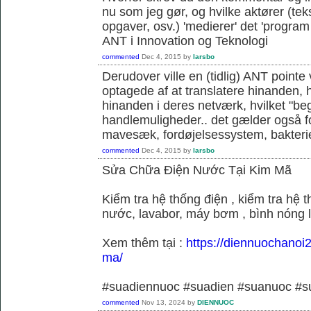
nu som jeg gør, og hvilke aktører (teks
opgaver, osv.) 'medierer' det 'program o
ANT i Innovation og Teknologi
commented
Dec 4, 2015
by
larsbo
Derudover ville en (tidlig) ANT pointe 
optagede af at translatere hinanden, hvi
hinanden i deres netværk, hvilket "be
handlemuligheder.. det gælder også f
mavesæk, fordøjelsessystem, bakterie
commented
Dec 4, 2015
by
larsbo
Sửa Chữa Điện Nước Tại Kim Mã
Kiểm tra hệ thống điện , kiểm tra hệ
nước, lavabor, máy bơm , bình nóng 
Xem thêm tại :
https://diennuochanoi
ma/
#suadiennuoc #suadien #suanuoc 
commented
Nov 13, 2024
by
DIENNUOC