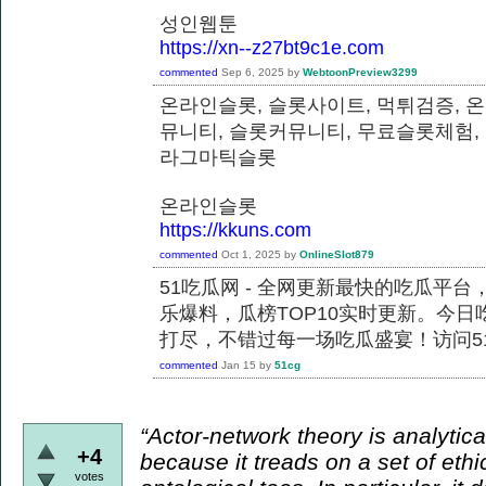
성인웹툰
https://xn--z27bt9c1e.com
commented
Sep 6, 2025
by
WebtoonPreview3299
온라인슬롯, 슬롯사이트, 먹튀검증, 
뮤니티, 슬롯커뮤니티, 무료슬롯체험,
라그마틱슬롯
온라인슬롯
https://kkuns.com
commented
Oct 1, 2025
by
OnlineSlot879
51吃瓜网 - 全网更新最快的吃瓜平
乐爆料，瓜榜TOP10实时更新。今
打尽，不错过每一场吃瓜盛宴！访问51
commented
Jan 15
by
51cg
“Actor-network theory is analytical
+4
because it treads on a set of ethi
votes