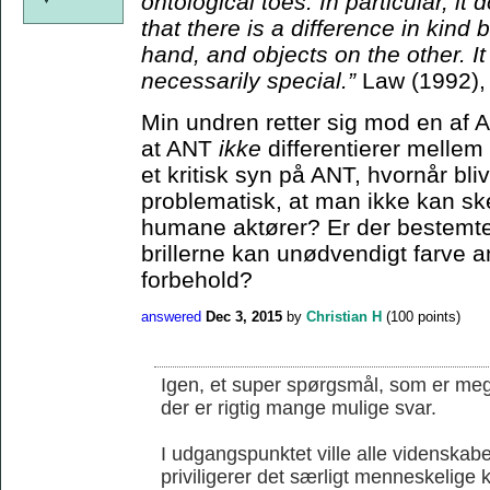
ontological toes. In particular, it
that there is a difference in kin
hand, and objects on the other. I
necessarily special.”
Law (1992),
Min undren retter sig mod en af 
at ANT
ikke
differentierer melle
et kritisk syn på ANT, hvornår bli
problematisk, at man ikke kan s
humane aktører? Er der bestemte 
brillerne kan unødvendigt farve an
forbehold?
answered
Dec 3, 2015
by
Christian H
(
100
points)
Igen, et super spørgsmål, som er mege
der er rigtig mange mulige svar.
I udgangspunktet ville alle videnskab
priviligerer det særligt menneskelige k