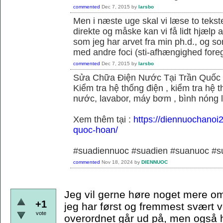
commented
Dec 7, 2015
by
larsbo
Men i næste uge skal vi læse to tekst
direkte og måske kan vi få lidt hjælp 
som jeg har arvet fra min ph.d., og s
med andre foci (sti-afhængighed foregå
commented
Dec 7, 2015
by
larsbo
Sửa Chữa Điện Nước Tại Trần Quốc
Kiểm tra hệ thống điện , kiểm tra hệ
nước, lavabor, máy bơm , bình nóng 
Xem thêm tại :
https://diennuochanoi
quoc-hoan/
#suadiennuoc #suadien #suanuoc 
commented
Nov 18, 2024
by
DIENNUOC
Jeg vil gerne høre noget mere om
+1
jeg har først og fremmest svært v
vote
overordnet går ud på, men også hvi