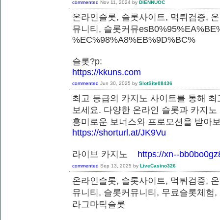
commented
Nov 11, 2024
by
DIENNUOC
온라인슬롯, 슬롯사이트, 먹튀검증, 
뮤니티, 슬롯커뮤esB0%95%EA%BE%
%EC%98%A8%EB%9D%BC%
슬롯?p:
https://kkuns.com
commented
Jun 30, 2025
by
SlotSite08436
최고 등급의 카지노 사이트를 통해 최
보세요. 다양한 온라인 슬롯과 카지노
흥미로운 보너스와 프로모션을 받
https://shorturl.at/JK9Vu
라이브 카지노
https://xn--bb0bo0g
commented
Sep 13, 2025
by
LiveCasino326
온라인슬롯, 슬롯사이트, 먹튀검증, 
뮤니티, 슬롯커뮤니티, 무료슬롯체험,
라그마틱슬롯