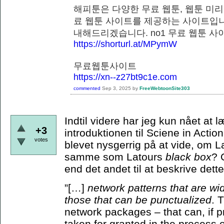
해피툰은 다양한 무료 웹툰, 웹툰 미리
료 웹툰 사이트를 제공하는 사이트입니
내해드리겠습니다. no1 무료 웹
https://shorturl.at/MPymW
무료웹툰사이트
https://xn--z27bt9c1e.com
commented
Sep 3, 2025
by
FreeWebtoonSite303
Indtil videre har jeg kun nået at
+3
introduktionen til Sciene in Actio
votes
blevet nysgerrig på at vide, om 
samme som Latours
black box
? 
end det andet til at beskrive de
”[…]
network patterns that are wi
those that can be punctualized
. 
network packages – that can, if p
taken for granted in the process