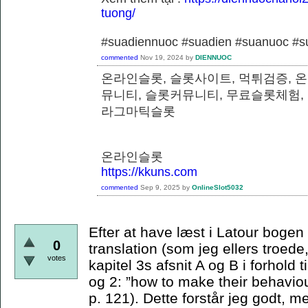
tuong/
#suadiennuoc #suadien #suanuoc 
commented
Nov 19, 2024
by
DIENNUOC
온라인슬롯, 슬롯사이트, 먹튀검증, 
뮤니티, 슬롯커뮤니티, 무료슬롯체험,
라그마틱슬롯
온라인슬롯
https://kkuns.com
commented
Sep 9, 2025
by
OnlineSlot5032
Efter at have læst i Latour bogen e
0
translation (som jeg ellers troede,
votes
kapitel 3s afsnit A og B i forhold t
og 2: ”how to make their behaviou
p. 121). Dette forstår jeg godt, m