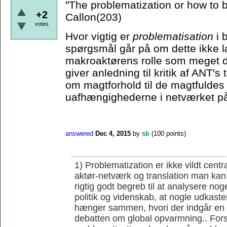
"The problematization or how to
+2
Callon(203)
votes
Hvor vigtig er
problematisation
i 
spørgsmål går på om dette ikke læ
makroaktørens rolle som meget d
giver anledning til kritik af ANT'
om magtforhold til de magtfuldes 
uafhængighederne i netværket på
answered
Dec 4, 2015
by
sb
(
100
points)
1) Problematization er ikke vildt cent
aktør-netværk og translation man kan 
rigtig godt begreb til at analysere noge
politik og videnskab, at nogle udkaster
hænger sammen, hvori der indgår en r
debatten om global opvarmning.. Forsk