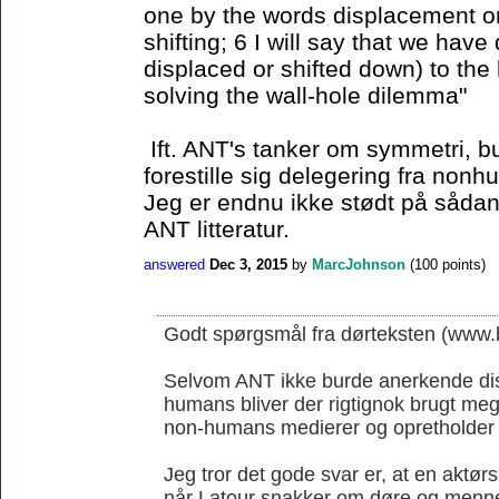
one by the words displacement or 
shifting; 6 I will say that we have
displaced or shifted down) to the 
solving the wall-hole dilemma"
Ift. ANT's tanker om symmetri, b
forestille sig delegering fra non
Jeg er endnu ikke stødt på sådan 
ANT litteratur.
answered
Dec 3, 2015
by
MarcJohnson
(
100
points)
Godt spørgsmål fra dørteksten (www.b
Selvom ANT ikke burde anerkende di
humans bliver der rigtignok brugt me
non-humans medierer og opretholder
Jeg tror det gode svar er, at en aktørs
når Latour snakker om døre og menn