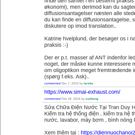
finde den samlet i en bestemt praksis
økonomi), men derimod kan du sagtens 
diffusionsantagelser næsten alle sted
du kan finde en diffusionsantagelse, s
diskutere op imod translation..
Katrine hvelplund, der besøger os i 
praksis :-)
Der er p.t. masser af ANT indenfor le
noget, der måske kunne interessere no
om oligoptikon meget fremtrædende i
(spørg f.eks. Ask)..
commented
Dec 7, 2015
by
larsbo
https://www.simai-exhaust.com/
commented
Feb 28, 2024
by
xunheng
Sửa Chữa Điện Nước Tại Tran Duy 
Kiểm tra hệ thống điện , kiểm tra hệ
nước, lavabor, máy bơm , bình nóng 
Xem thêm tại :
https://diennuochanoi