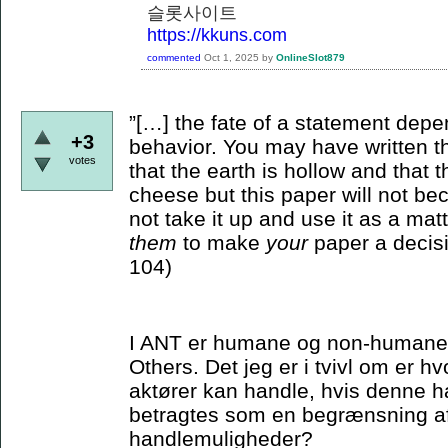
슬롯사이트
https://kkuns.com
commented
Oct 1, 2025
by
OnlineSlot879
”[…] the fate of a statement depe
+3
behavior. You may have written th
votes
that the earth is hollow and that
cheese but this paper will not bec
not take it up and use it as a matt
them
to make
your
paper a decisi
104)
I ANT er humane og non-humane ak
Others. Det jeg er i tvivl om er 
aktører kan handle, hvis denne ha
betragtes som en begrænsning a
handlemuligheder?