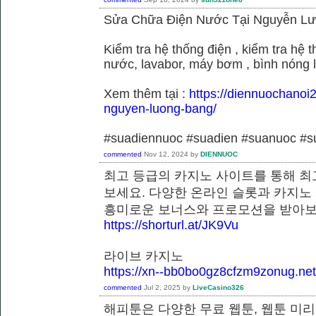
Sửa Chữa Điện Nước Tại Nguyễn L
Kiểm tra hệ thống điện , kiểm tra hệ
nước, lavabor, máy bơm , bình nóng 
Xem thêm tại :
https://diennuochanoi
nguyen-luong-bang/
#suadiennuoc #suadien #suanuoc 
commented
Nov 12, 2024
by
DIENNUOC
최고 등급의 카지노 사이트를 통해 최
보세요. 다양한 온라인 슬롯과 카지노
흥미로운 보너스와 프로모션을 받
https://shorturl.at/JK9Vu
라이브 카지노
https://xn--bb0bo0gz8cfzm9zonug.net
commented
Jul 2, 2025
by
LiveCasino326
해피툰은 다양한 무료 웹툰, 웹툰 미리