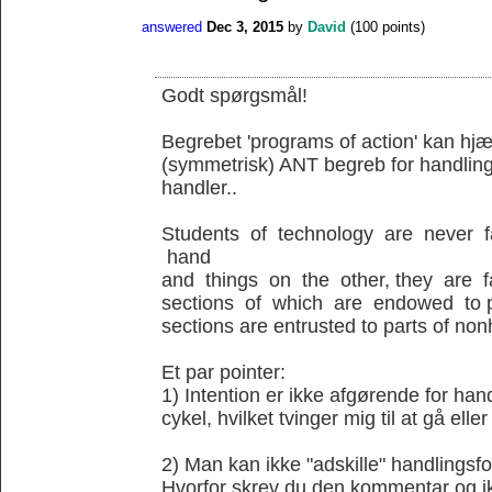
answered
Dec 3, 2015
by
David
(
100
points)
Godt spørgsmål!
Begrebet 'programs of action' kan hjæl
(symmetrisk) ANT begreb for handling
handler..
Students of technology are never 
hand
and things on the other, they are 
sections of which are endowed to p
sections are entrusted to parts of no
Et par pointer:
1) Intention er ikke afgørende for ha
cykel, hvilket tvinger mig til at gå elle
2) Man kan ikke "adskille" handlingsfo
Hvorfor skrev du den kommentar og ik