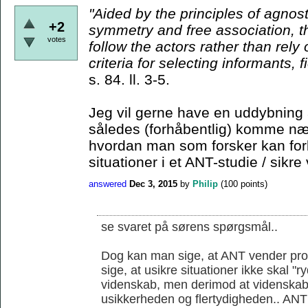
"Aided by the principles
of agnost
+2
symmetry and free association, t
votes
follow the actors rather than rely
criteria for
selecting informants, f
s. 84. ll. 3-5.
Jeg vil gerne have en uddybning 
således (forhåbentlig) komme nær
hvordan man som forsker kan for
situationer i et ANT-studie / sikre 
answered
Dec 3, 2015
by
Philip
(
100
points)
se svaret på sørens spørgsmål..
Dog kan man sige, at ANT vender prob
sige, at usikre situationer ikke skal "
videnskab, men derimod at videnskab
usikkerheden og flertydigheden.. ANT