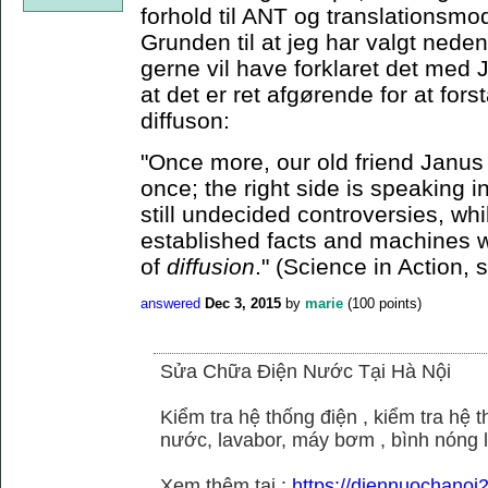
forhold til ANT og translationsmo
Grunden til at jeg har valgt neden
gerne vil have forklaret det med J
at det er ret afgørende for at for
diffuson:
"Once more, our old friend Janus 
once; the right side is speaking i
still undecided controversies, whi
established facts and machines w
of
diffusion
." (Science in Action, 
answered
Dec 3, 2015
by
marie
(
100
points)
Sửa Chữa Điện Nước Tại Hà Nội
Kiểm tra hệ thống điện , kiểm tra hệ
nước, lavabor, máy bơm , bình nóng 
Xem thêm tại :
https://diennuochano