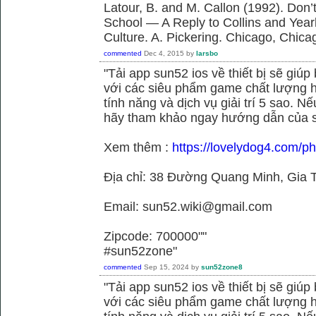
Latour, B. and M. Callon (1992). Don’
School — A Reply to Collins and Year
Culture. A. Pickering. Chicago, Chica
commented
Dec 4, 2015
by
larsbo
"Tải app sun52 ios về thiết bị sẽ giú
với các siêu phẩm game chất lượng h
tính năng và dịch vụ giải trí 5 sao. N
hãy tham khảo ngay hướng dẫn của 
Xem thêm :
https://lovelydog4.com/p
Địa chỉ: 38 Đường Quang Minh, Gia T
Email: sun52.wiki@gmail.com
Zipcode: 700000""
#sun52zone"
commented
Sep 15, 2024
by
sun52zone8
"Tải app sun52 ios về thiết bị sẽ giú
với các siêu phẩm game chất lượng h