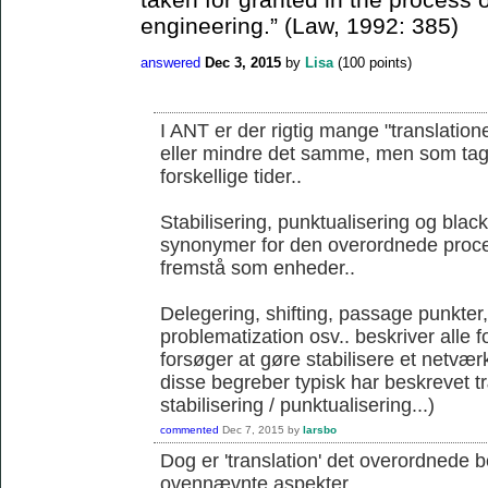
engineering.” (Law, 1992: 385)
answered
Dec 3, 2015
by
Lisa
(
100
points)
I ANT er der rigtig mange "translation
eller mindre det samme, men som tages 
forskellige tider..
Stabilisering, punktualisering og blac
synonymer for den overordnede proce
fremstå som enheder..
Delegering, shifting, passage punkter
problematization osv.. beskriver alle 
forsøger at gøre stabilisere et netværk
disse begreber typisk har beskrevet 
stabilisering / punktualisering...)
commented
Dec 7, 2015
by
larsbo
Dog er 'translation' det overordnede 
ovennævnte aspekter...