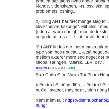
problematizations hvad angår probleme
i-lande, videnskaben, FN, osv. skal spi
problemets løsning..
2) Tidlig ANT har fået mange slag fo
blive "netværkskonge". Mit afsnit med 
(uden at være dårligt), men de tekster 
og gode at læse ift. til at forstå denne k
3) I ANT findes der ingen makro aktør
type som hos Foucault, altså noget der
mellem aktører mere end noget der be
Globaliseringen, Mærsk, LLR, osv..
commented
Dec 7, 2015
by
larsbo
Sửa Chữa Điện Nước Tại Phạm Hùn
Kiểm tra hệ thống điện , kiểm tra hệ
nước, lavabor, máy bơm , bình nóng 
Xem thêm tại :
https://diennuochano
hung/