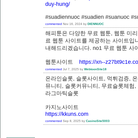
duy-hung/
#suadiennuoc #suadien #suanuoc 
commented
Nov 16, 2024
by
DIENNUOC
해피툰은 다양한 무료 웹툰, 웹툰 미리
료 웹툰 사이트를 제공하는 사이트입니
내해드리겠습니다. no1 무료 웹툰 
웹툰사이트
https://xn--z27bt9c1e.c
commented
Jul 7, 2025
by
WebtoonSite18
온라인슬롯, 슬롯사이트, 먹튀검증, 
뮤니티, 슬롯커뮤니티, 무료슬롯체험,
라그마틱슬롯
카지노사이트
https://kkuns.com
commented
Sep 8, 2025
by
CasinoSite5003