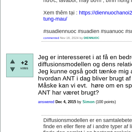
nước, lavabor, máy bơm , bình nóng 
Xem thêm tại :
https://diennuochanoi
tung-mau/
#suadiennuoc #suadien #suanuoc 
commented
Nov 16, 2024
by
DIENNUOC
Jeg er interesseret i at få en bedr
+2
diffusionsmodellen og dens relati
votes
Jeg kunne også godt tænke mig a
hvordan ANT i dag bliver brugt af
Måske kan vi evt. høre om en s
ANT har været brugt?
answered
Dec 4, 2015
by
Simon
(
100
points)
Diffusionsmodellen er en samtalebete
finde en eller flere af i andre typer af 