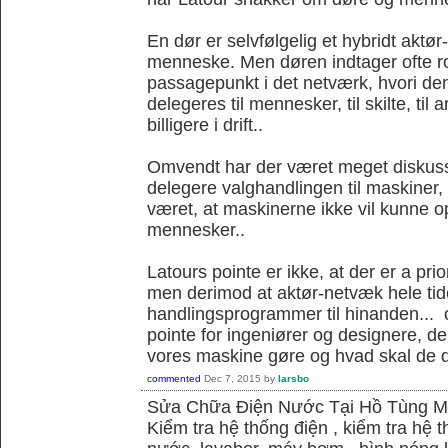
En dør er selvfølgelig et hybridt akt
menneske. Men døren indtager ofte ro
passagepunkt i det netværk, hvori d
delegeres til mennesker, til skilte, til
billigere i drift..
Omvendt har der været meget diskus
delegere valghandlingen til maskiner,
været, at maskinerne ikke vil kunne
mennesker..
Latours pointe er ikke, at der er a pri
men derimod at aktør-netvæk hele tide
handlingsprogrammer til hinanden... o
pointe for ingeniører og designere, de
vores maskine gøre og hvad skal de 
commented
Dec 7, 2015
by
larsbo
Sửa Chữa Điện Nước Tại Hồ Tùng 
Kiểm tra hệ thống điện , kiểm tra hệ