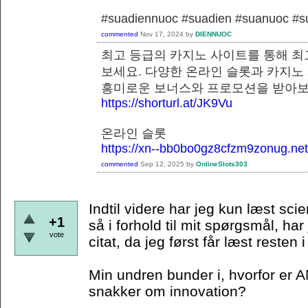
#suadiennuoc #suadien #suanuoc 
commented
Nov 17, 2024
by
DIENNUOC
최고 등급의 카지노 사이트를 통해 최
보세요. 다양한 온라인 슬롯과 카지노
흥미로운 보너스와 프로모션을 
https://shorturl.at/JK9Vu
온라인 슬롯
https://xn--bb0bo0gz8cfzm9zonug.net
commented
Sep 12, 2025
by
OnlineSlots303
Indtil videre har jeg kun læst scie
+1
så i forhold til mit spørgsmål, har
vote
citat, da jeg først får læst resten
Min undren bunder i, hvorfor er A
snakker om innovation?