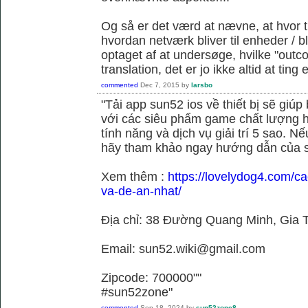
Og så er det værd at nævne, at hvor t
hvordan netværk bliver til enheder / 
optaget af at undersøge, hvilke "outc
translation, det er jo ikke altid at tin
commented
Dec 7, 2015
by
larsbo
"Tải app sun52 ios về thiết bị sẽ giú
với các siêu phẩm game chất lượng h
tính năng và dịch vụ giải trí 5 sao. N
hãy tham khảo ngay hướng dẫn của 
Xem thêm :
https://lovelydog4.com/ca
va-de-an-nhat/
Địa chỉ: 38 Đường Quang Minh, Gia T
Email: sun52.wiki@gmail.com
Zipcode: 700000""
#sun52zone"
commented
Sep 18, 2024
by
sun52zone8