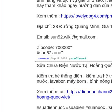
tính năng và dịch vụ giải trí 5 sao. N
hãy tham khảo ngay hướng dẫn của 
Xem thêm :
https://lovelydog4.com/p
Địa chỉ: 38 Đường Quang Minh, Gia T
Email: sun52.wiki@gmail.com
Zipcode: 700000""
#sun52zone"
commented
Sep 18, 2024
by
sun52zone8
Sửa Chữa Điện Nước Tại Hoàng Quố
Kiểm tra hệ thống điện , kiểm tra hệ
nước, lavabor, máy bơm , bình nóng 
Xem thêm tại :
https://diennuochanoi
hoang-quoc-viet/
#suadiennuoc #suadien #suanuoc 