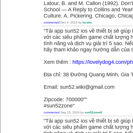
Latour, B. and M. Callon (1992). Don’
School — A Reply to Collins and Year
Culture. A. Pickering. Chicago, Chica
commented
Dec 4, 2015
by
larsbo
"Tải app sun52 ios về thiết bị sẽ giú
với các siêu phẩm game chất lượng h
tính năng và dịch vụ giải trí 5 sao. N
hãy tham khảo ngay hướng dẫn của 
Xem thêm :
https://lovelydog4.com/p
Địa chỉ: 38 Đường Quang Minh, Gia T
Email: sun52.wiki@gmail.com
Zipcode: 700000""
#sun52zone"
commented
Sep 15, 2024
by
sun52zone8
"Tải app sun52 ios về thiết bị sẽ giú
với các siêu phẩm game chất lượng h