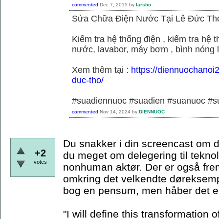
commented
Dec 7, 2015
by
larsbo
Sửa Chữa Điện Nước Tại Lê Đức Th
Kiểm tra hệ thống điện , kiểm tra hệ
nước, lavabor, máy bơm , bình nóng 
Xem thêm tại :
https://diennuochanoi
duc-tho/
#suadiennuoc #suadien #suanuoc 
commented
Nov 14, 2024
by
DIENNUOC
Du snakker i din screencast om d
+2
du meget om delegering til teknol
votes
nonhuman aktør. Der er også frem
omkring det velkendte døreksempe
bog en pensum, men håber det er
"I will define this transformation o