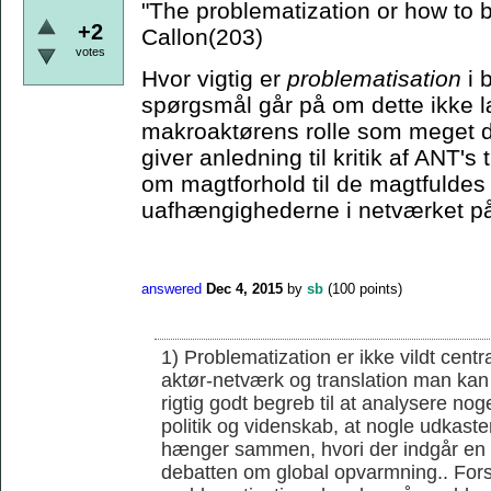
"The problematization or how to
+2
Callon(203)
votes
Hvor vigtig er
problematisation
i 
spørgsmål går på om dette ikke læ
makroaktørens rolle som meget d
giver anledning til kritik af ANT'
om magtforhold til de magtfuldes 
uafhængighederne i netværket på
answered
Dec 4, 2015
by
sb
(
100
points)
1) Problematization er ikke vildt cent
aktør-netværk og translation man kan 
rigtig godt begreb til at analysere noge
politik og videnskab, at nogle udkaster
hænger sammen, hvori der indgår en r
debatten om global opvarmning.. Forsk