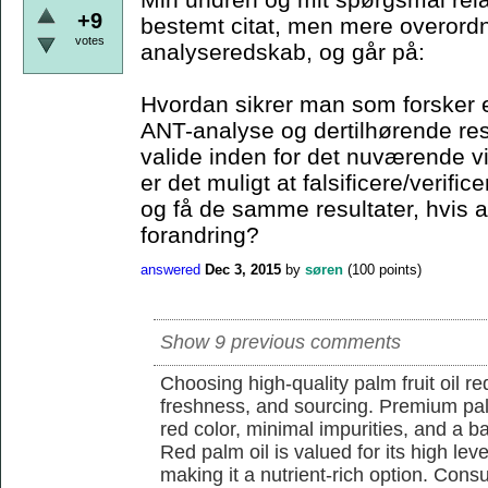
+9
bestemt citat, men mere overordn
votes
analyseredskab, og går på:
Hvordan sikrer man som forsker e
ANT-analyse og dertilhørende resu
valide inden for det nuværende 
er det muligt at falsificere/verif
og få de samme resultater, hvis a
forandring?
answered
Dec 3, 2015
by
søren
(
100
points)
Show 9 previous comments
Choosing high-quality palm fruit oil req
freshness, and sourcing. Premium pal
red color, minimal impurities, and a b
Red palm oil is valued for its high lev
making it a nutrient-rich option. Con