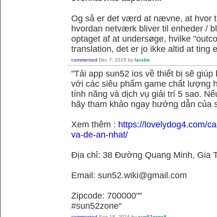
Og så er det værd at nævne, at hvor t
hvordan netværk bliver til enheder / 
optaget af at undersøge, hvilke "outc
translation, det er jo ikke altid at tin
commented
Dec 7, 2015
by
larsbo
"Tải app sun52 ios về thiết bị sẽ giú
với các siêu phẩm game chất lượng h
tính năng và dịch vụ giải trí 5 sao. N
hãy tham khảo ngay hướng dẫn của 
Xem thêm :
https://lovelydog4.com/ca
va-de-an-nhat/
Địa chỉ: 38 Đường Quang Minh, Gia T
Email: sun52.wiki@gmail.com
Zipcode: 700000""
#sun52zone"
commented
Sep 18, 2024
by
sun52zone8