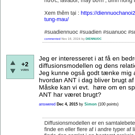
nước, lavabor, máy bơm , bình nóng 
Xem thêm tại :
https://diennuochanoi
tung-mau/
#suadiennuoc #suadien #suanuoc 
commented
Nov 16, 2024
by
DIENNUOC
Jeg er interesseret i at få en bedr
+2
diffusionsmodellen og dens relati
votes
Jeg kunne også godt tænke mig a
hvordan ANT i dag bliver brugt af
Måske kan vi evt. høre om en s
ANT har været brugt?
answered
Dec 4, 2015
by
Simon
(
100
points)
Diffusionsmodellen er en samtalebete
finde en eller flere af i andre typer af 