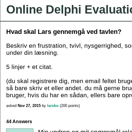
Online Delphi Evaluat
Hvad skal Lars gennemgå ved tavlen?
Beskriv en frustration, tvivl, nysgerrighed, s
under din læsning.
5 linjer + et citat.
(du skal registrere dig, men email feltet bruge
så bare skriv et eller andet. du må gerne b
bruger, hvis du har en sådan, ellers bare opr
asked
Nov 27, 2015
by
larsbo
(
200
points)
44 Answers
Min undren og mit spørgsmål relate