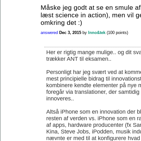
Måske jeg godt at se en smule af 
læst science in action), men vil 
omkring det :)
answered
Dec 3, 2015
by
Inno&tek
(
100
points)
Her er rigtig mange mulige.. og dit sva
trækker ANT til eksamen..
Personligt har jeg svært ved at komme
mest principielle bidrag til innovations
kombinere kendte elementer på nye m
foregår via translationer, der samtidi
innoveres..
Altså iPhone som en innovation der ble
resten af verden vs. iPhone som en r
af apps, hardware producenter (fx S
Kina, Steve Jobs, iPodden, musik indus
nævnte er med til at konfigurere hvad