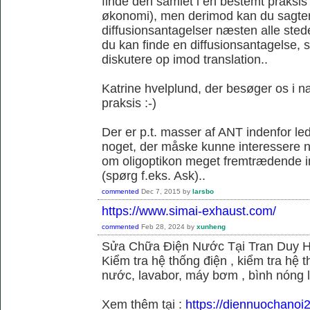
finde den samlet i en bestemt praksis
økonomi), men derimod kan du sagtens 
diffusionsantagelser næsten alle sted
du kan finde en diffusionsantagelse, s
diskutere op imod translation..
Katrine hvelplund, der besøger os i 
praksis :-)
Der er p.t. masser af ANT indenfor le
noget, der måske kunne interessere no
om oligoptikon meget fremtrædende i
(spørg f.eks. Ask)..
commented
Dec 7, 2015
by
larsbo
https://www.simai-exhaust.com/
commented
Feb 28, 2024
by
xunheng
Sửa Chữa Điện Nước Tại Tran Duy 
Kiểm tra hệ thống điện , kiểm tra hệ
nước, lavabor, máy bơm , bình nóng 
Xem thêm tại :
https://diennuochanoi