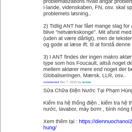
problematizations hvad angår probleme
i-lande, videnskaben, FN, osv. skal spi
problemets løsning..
2) Tidlig ANT har fået mange slag fo
blive "netværkskonge". Mit afsnit med 
(uden at være dårligt), men de tekster 
og gode at læse ift. til at forstå denne k
3) I ANT findes der ingen makro aktør
type som hos Foucault, altså noget der
mellem aktører mere end noget der be
Globaliseringen, Mærsk, LLR, osv..
commented
Dec 7, 2015
by
larsbo
Sửa Chữa Điện Nước Tại Phạm Hùn
Kiểm tra hệ thống điện , kiểm tra hệ
nước, lavabor, máy bơm , bình nóng 
Xem thêm tại :
https://diennuochano
hung/