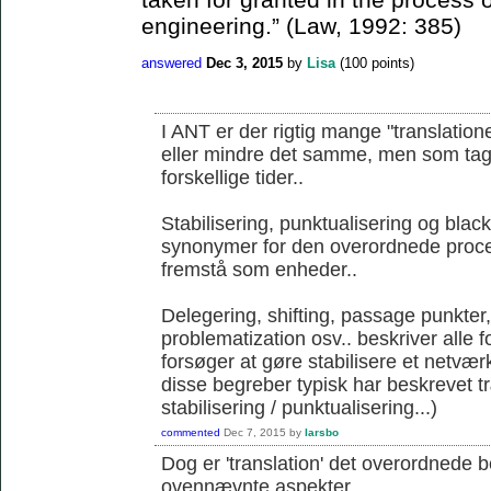
engineering.” (Law, 1992: 385)
answered
Dec 3, 2015
by
Lisa
(
100
points)
I ANT er der rigtig mange "translation
eller mindre det samme, men som tages 
forskellige tider..
Stabilisering, punktualisering og blac
synonymer for den overordnede proce
fremstå som enheder..
Delegering, shifting, passage punkter
problematization osv.. beskriver alle 
forsøger at gøre stabilisere et netværk
disse begreber typisk har beskrevet 
stabilisering / punktualisering...)
commented
Dec 7, 2015
by
larsbo
Dog er 'translation' det overordnede 
ovennævnte aspekter...