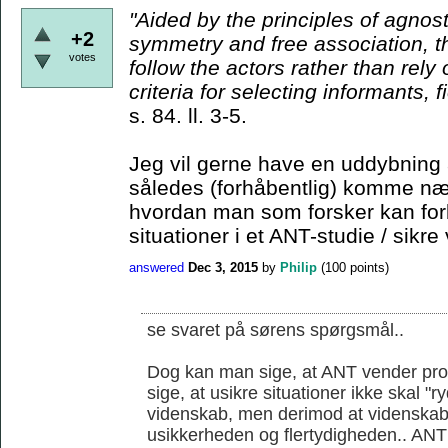
"Aided by the principles
of agnost
+2
symmetry and free association, t
votes
follow the actors rather than rely
criteria for
selecting informants, f
s. 84. ll. 3-5.
Jeg vil gerne have en uddybning 
således (forhåbentlig) komme nær
hvordan man som forsker kan for
situationer i et ANT-studie / sikre 
answered
Dec 3, 2015
by
Philip
(
100
points)
se svaret på sørens spørgsmål..
Dog kan man sige, at ANT vender prob
sige, at usikre situationer ikke skal "
videnskab, men derimod at videnskab
usikkerheden og flertydigheden.. ANT