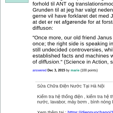
forhold til ANT og translationsmo
Grunden til at jeg har valgt neden
gerne vil have forklaret det med J
at det er ret afgørende for at for
diffuson:
"Once more, our old friend Janus 
once; the right side is speaking i
still undecided controversies, whi
established facts and machines w
of
diffusion
." (Science in Action, 
answered
Dec 3, 2015
by
marie
(
100
points)
Sửa Chữa Điện Nước Tại Hà Nội
Kiểm tra hệ thống điện , kiểm tra hệ
nước, lavabor, máy bơm , bình nóng 
Xem thêm tại :
https://diennuochano