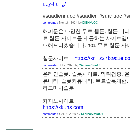
duy-hung/
#suadiennuoc #suadien #suanuoc 
commented
Nov 16, 2024
by
DIENNUOC
해피툰은 다양한 무료 웹툰, 웹툰 미리
료 웹툰 사이트를 제공하는 사이트입니
내해드리겠습니다. no1 무료 웹툰 
웹툰사이트
https://xn--z27bt9c1e.c
commented
Jul 7, 2025
by
WebtoonSite18
온라인슬롯, 슬롯사이트, 먹튀검증, 
뮤니티, 슬롯커뮤니티, 무료슬롯체험,
라그마틱슬롯
카지노사이트
https://kkuns.com
commented
Sep 8, 2025
by
CasinoSite5003