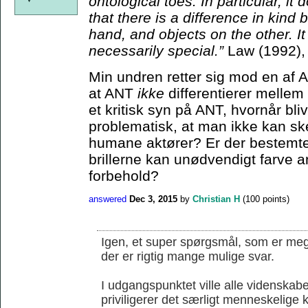
ontological toes. In particular, it
that there is a difference in kin
hand, and objects on the other. I
necessarily special.”
Law (1992),
Min undren retter sig mod en af 
at ANT
ikke
differentierer melle
et kritisk syn på ANT, hvornår bli
problematisk, at man ikke kan s
humane aktører? Er der bestemte 
brillerne kan unødvendigt farve an
forbehold?
answered
Dec 3, 2015
by
Christian H
(
100
points)
Igen, et super spørgsmål, som er mege
der er rigtig mange mulige svar.
I udgangspunktet ville alle videnskab
priviligerer det særligt menneskelige k