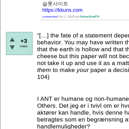
슬롯사이트
https://kkuns.com
commented
Oct 1, 2025
by
OnlineSlot879
”[…] the fate of a statement depe
+3
behavior. You may have written th
votes
that the earth is hollow and that
cheese but this paper will not bec
not take it up and use it as a matt
them
to make
your
paper a decisi
104)
I ANT er humane og non-humane ak
Others. Det jeg er i tvivl om er 
aktører kan handle, hvis denne ha
betragtes som en begrænsning a
handlemuligheder?