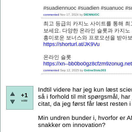
#suadiennuoc #suadien #suanuoc 
commented
Nov 17, 2024
by
DIENNUOC
최고 등급의 카지노 사이트를 통해 최
보세요. 다양한 온라인 슬롯과 카지노
흥미로운 보너스와 프로모션을 
https://shorturl.at/JK9Vu
온라인 슬롯
https://xn--bb0bo0gz8cfzm9zonug.net
commented
Sep 12, 2025
by
OnlineSlots303
Indtil videre har jeg kun læst scie
+1
så i forhold til mit spørgsmål, har
vote
citat, da jeg først får læst resten
Min undren bunder i, hvorfor er A
snakker om innovation?