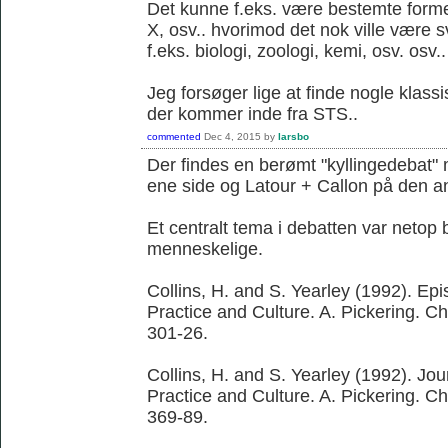
Det kunne f.eks. være bestemte former 
X, osv.. hvorimod det nok ville være 
f.eks. biologi, zoologi, kemi, osv. osv..
Jeg forsøger lige at finde nogle klassi
der kommer inde fra STS..
commented
Dec 4, 2015
by
larsbo
Der findes en berømt "kyllingedebat"
ene side og Latour + Callon på den a
Et centralt tema i debatten var netop 
menneskelige.
Collins, H. and S. Yearley (1992). Ep
Practice and Culture. A. Pickering. C
301-26.
Collins, H. and S. Yearley (1992). Jo
Practice and Culture. A. Pickering. C
369-89.