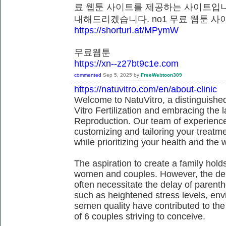
료 웹툰 사이트를 제공하는 사이트입니
내해드리겠습니다. no1 무료 웹툰
https://shorturl.at/MPymW
무료웹툰
https://xn--z27bt9c1e.com
commented
Sep 5, 2025
by
FreeWebtoon309
https://natuvitro.com/en/about-clinic
Welcome to NatuVitro, a distinguished fe
Vitro Fertilization and embracing the
Reproduction. Our team of experienced
customizing and tailoring your treatm
while prioritizing your health and the 
The aspiration to create a family hol
women and couples. However, the dem
often necessitate the delay of parent
such as heightened stress levels, env
semen quality have contributed to the
of 6 couples striving to conceive.