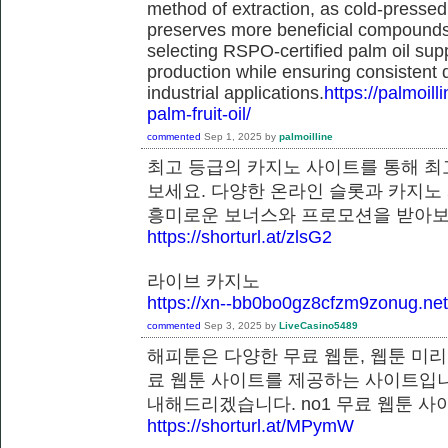
method of extraction, as cold-pressed
preserves more beneficial compounds. 
selecting RSPO-certified palm oil sup
production while ensuring consistent 
industrial applications.
https://palmoil
palm-fruit-oil/
commented
Sep 1, 2025
by
palmoilline
최고 등급의 카지노 사이트를 통해 최
보세요. 다양한 온라인 슬롯과 카지노
흥미로운 보너스와 프로모션을 받
https://shorturl.at/zlsG2
라이브 카지노
https://xn--bb0bo0gz8cfzm9zonug.net
commented
Sep 3, 2025
by
LiveCasino5489
해피툰은 다양한 무료 웹툰, 웹툰 미리
료 웹툰 사이트를 제공하는 사이트입니
내해드리겠습니다. no1 무료 웹툰
https://shorturl.at/MPymW