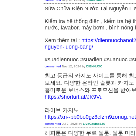
Sửa Chữa Điện Nước Tại Nguyễn L
Kiểm tra hệ thống điện , kiểm tra hệ
nước, lavabor, máy bơm , bình nóng 
Xem thêm tại :
https://diennuochanoi
nguyen-luong-bang/
#suadiennuoc #suadien #suanuoc 
commented
Nov 12, 2024
by
DIENNUOC
최고 등급의 카지노 사이트를 통해 최
보세요. 다양한 온라인 슬롯과 카지노
흥미로운 보너스와 프로모션을 받
https://shorturl.at/JK9Vu
라이브 카지노
https://xn--bb0bo0gz8cfzm9zonug.net
commented
Jul 2, 2025
by
LiveCasino326
해피툰은 다양한 무료 웹툰, 웹툰 미리