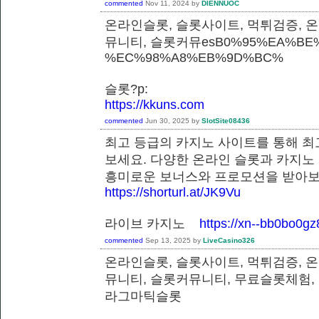
commented
Nov 11, 2024
by
DIENNUOC
온라인슬롯, 슬롯사이트, 먹튀검증, 
뮤니티, 슬롯커뮤esB0%95%EA%BE%
%EC%98%A8%EB%9D%BC%
슬롯?p:
https://kkuns.com
commented
Jun 30, 2025
by
SlotSite08436
최고 등급의 카지노 사이트를 통해 최
보세요. 다양한 온라인 슬롯과 카지노
흥미로운 보너스와 프로모션을 받
https://shorturl.at/JK9Vu
라이브 카지노
https://xn--bb0bo0g
commented
Sep 13, 2025
by
LiveCasino326
온라인슬롯, 슬롯사이트, 먹튀검증, 
뮤니티, 슬롯커뮤니티, 무료슬롯체험,
라그마틱슬롯