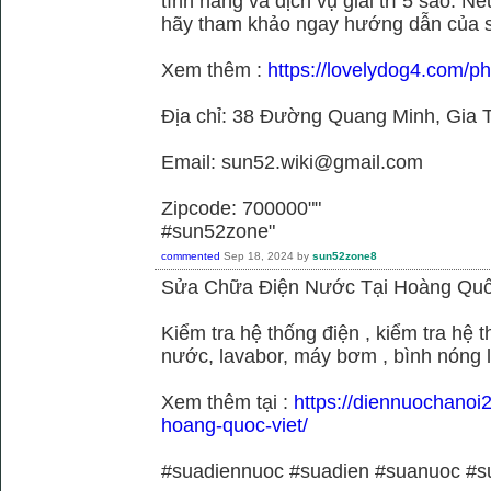
tính năng và dịch vụ giải trí 5 sao. N
hãy tham khảo ngay hướng dẫn của 
Xem thêm :
https://lovelydog4.com/p
Địa chỉ: 38 Đường Quang Minh, Gia T
Email: sun52.wiki@gmail.com
Zipcode: 700000""
#sun52zone"
commented
Sep 18, 2024
by
sun52zone8
Sửa Chữa Điện Nước Tại Hoàng Quố
Kiểm tra hệ thống điện , kiểm tra hệ
nước, lavabor, máy bơm , bình nóng 
Xem thêm tại :
https://diennuochanoi
hoang-quoc-viet/
#suadiennuoc #suadien #suanuoc 