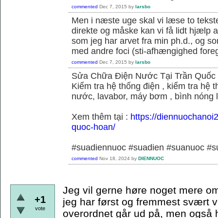
commented
Dec 7, 2015
by
larsbo
Men i næste uge skal vi læse to tekst
direkte og måske kan vi få lidt hjælp 
som jeg har arvet fra min ph.d., og s
med andre foci (sti-afhængighed foregå
commented
Dec 7, 2015
by
larsbo
Sửa Chữa Điện Nước Tại Trần Quốc
Kiểm tra hệ thống điện , kiểm tra hệ
nước, lavabor, máy bơm , bình nóng 
Xem thêm tại :
https://diennuochanoi
quoc-hoan/
#suadiennuoc #suadien #suanuoc 
commented
Nov 18, 2024
by
DIENNUOC
Jeg vil gerne høre noget mere om
+1
jeg har først og fremmest svært v
vote
overordnet går ud på, men også hvi