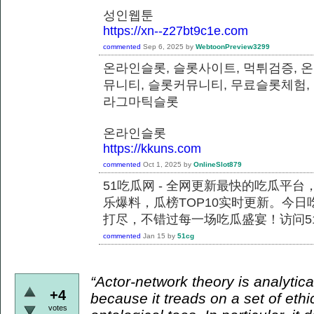
성인웹툰
https://xn--z27bt9c1e.com
commented
Sep 6, 2025
by
WebtoonPreview3299
온라인슬롯, 슬롯사이트, 먹튀검증, 
뮤니티, 슬롯커뮤니티, 무료슬롯체험,
라그마틱슬롯
온라인슬롯
https://kkuns.com
commented
Oct 1, 2025
by
OnlineSlot879
51吃瓜网 - 全网更新最快的吃瓜平
乐爆料，瓜榜TOP10实时更新。今
打尽，不错过每一场吃瓜盛宴！访问51
commented
Jan 15
by
51cg
“Actor-network theory is analytical
+4
because it treads on a set of ethi
votes