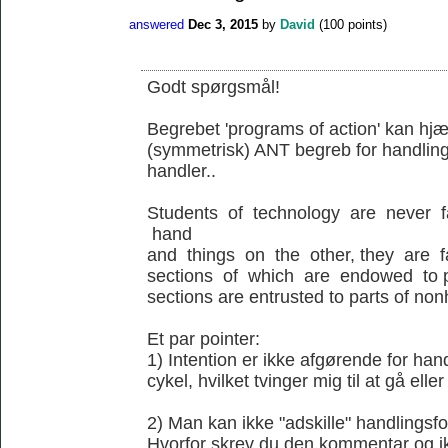
answered
Dec 3, 2015
by
David
(
100
points)
Godt spørgsmål!
Begrebet 'programs of action' kan hjæl
(symmetrisk) ANT begreb for handling
handler..
Students of technology are never 
hand
and things on the other, they are 
sections of which are endowed to p
sections are entrusted to parts of no
Et par pointer:
1) Intention er ikke afgørende for ha
cykel, hvilket tvinger mig til at gå elle
2) Man kan ikke "adskille" handlingsfo
Hvorfor skrev du den kommentar og ik