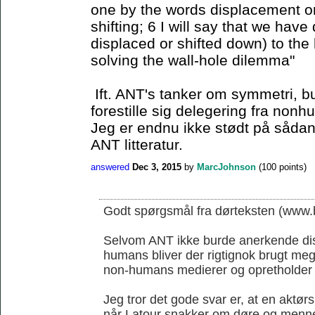
one by the words displacement or 
shifting; 6 I will say that we have
displaced or shifted down) to the 
solving the wall-hole dilemma"
Ift. ANT's tanker om symmetri, b
forestille sig delegering fra non
Jeg er endnu ikke stødt på sådan 
ANT litteratur.
answered
Dec 3, 2015
by
MarcJohnson
(
100
points)
Godt spørgsmål fra dørteksten (www.b
Selvom ANT ikke burde anerkende di
humans bliver der rigtignok brugt me
non-humans medierer og opretholder
Jeg tror det gode svar er, at en aktørs
når Latour snakker om døre og menn