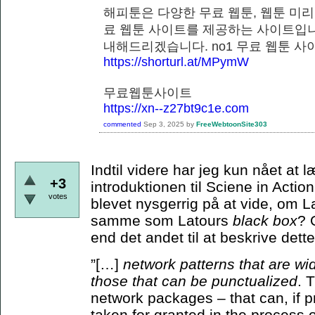
해피툰은 다양한 무료 웹툰, 웹툰 미리
료 웹툰 사이트를 제공하는 사이트입니
내해드리겠습니다. no1 무료 웹
https://shorturl.at/MPymW
무료웹툰사이트
https://xn--z27bt9c1e.com
commented
Sep 3, 2025
by
FreeWebtoonSite303
Indtil videre har jeg kun nået at
+3
introduktionen til Sciene in Actio
votes
blevet nysgerrig på at vide, om 
samme som Latours
black box
? 
end det andet til at beskrive de
”[…]
network patterns that are wi
those that can be punctualized
. 
network packages – that can, if p
taken for granted in the process