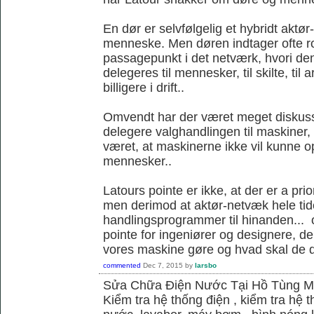
En dør er selvfølgelig et hybridt akt
menneske. Men døren indtager ofte ro
passagepunkt i det netværk, hvori d
delegeres til mennesker, til skilte, til
billigere i drift..
Omvendt har der været meget diskus
delegere valghandlingen til maskiner,
været, at maskinerne ikke vil kunne
mennesker..
Latours pointe er ikke, at der er a pri
men derimod at aktør-netvæk hele tide
handlingsprogrammer til hinanden... o
pointe for ingeniører og designere, de
vores maskine gøre og hvad skal de 
commented
Dec 7, 2015
by
larsbo
Sửa Chữa Điện Nước Tại Hồ Tùng 
Kiểm tra hệ thống điện , kiểm tra hệ