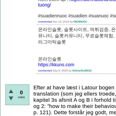
tuong/
#suadiennuoc #suadien #suanuoc 
commented
Nov 19, 2024
by
DIENNUOC
온라인슬롯, 슬롯사이트, 먹튀검증, 
뮤니티, 슬롯커뮤니티, 무료슬롯체험,
라그마틱슬롯
온라인슬롯
https://kkuns.com
commented
Sep 9, 2025
by
OnlineSlot5032
Efter at have læst i Latour bogen e
0
translation (som jeg ellers troede,
votes
kapitel 3s afsnit A og B i forhold t
og 2: ”how to make their behaviou
p. 121). Dette forstår jeg godt, m