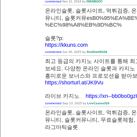
commented
Nov 11, 2024
by
DIENNUOC
온라인슬롯, 슬롯사이트, 먹튀검증, 
뮤니티, 슬롯커뮤esB0%95%EA%BE%
%EC%98%A8%EB%9D%BC%
슬롯?p:
https://kkuns.com
commented
Jun 30, 2025
by
SlotSite08436
최고 등급의 카지노 사이트를 통해 최
보세요. 다양한 온라인 슬롯과 카지노
흥미로운 보너스와 프로모션을 받
https://shorturl.at/JK9Vu
라이브 카지노
https://xn--bb0bo0g
commented
Sep 13, 2025
by
LiveCasino326
온라인슬롯, 슬롯사이트, 먹튀검증, 
뮤니티, 슬롯커뮤니티, 무료슬롯체험,
라그마틱슬롯