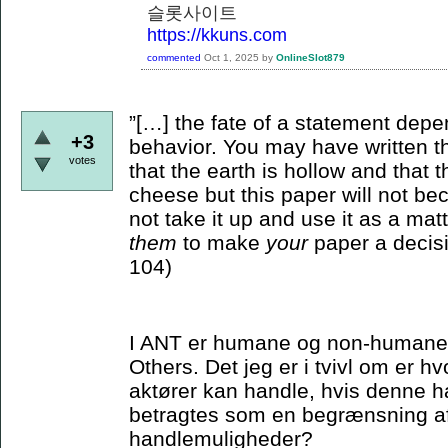
슬롯사이트
https://kkuns.com
commented
Oct 1, 2025
by
OnlineSlot879
”[…] the fate of a statement depe
+3
behavior. You may have written th
votes
that the earth is hollow and that
cheese but this paper will not bec
not take it up and use it as a matt
them
to make
your
paper a decisi
104)
I ANT er humane og non-humane ak
Others. Det jeg er i tvivl om er 
aktører kan handle, hvis denne ha
betragtes som en begrænsning a
handlemuligheder?