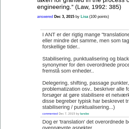
engineering.” (Law, 1992: 385)
answered
Dec 3, 2015
by
Lisa
(
100
points)
I ANT er der rigtig mange "translation
eller mindre det samme, men som tages 
forskellige tider..
Stabilisering, punktualisering og blac
synonymer for den overordnede proce
fremstå som enheder..
Delegering, shifting, passage punkter
problematization osv.. beskriver alle 
forsøger at gøre stabilisere et netværk
disse begreber typisk har beskrevet 
stabilisering / punktualisering...)
commented
Dec 7, 2015
by
larsbo
Dog er 'translation' det overordnede 
ovennævnte aspekter...