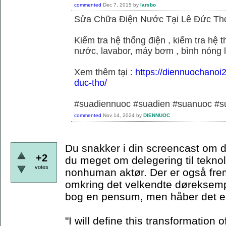
commented
Dec 7, 2015
by
larsbo
Sửa Chữa Điện Nước Tại Lê Đức Th
Kiểm tra hệ thống điện , kiểm tra hệ
nước, lavabor, máy bơm , bình nóng 
Xem thêm tại :
https://diennuochanoi
duc-tho/
#suadiennuoc #suadien #suanuoc 
commented
Nov 14, 2024
by
DIENNUOC
Du snakker i din screencast om d
+2
du meget om delegering til teknol
votes
nonhuman aktør. Der er også frem
omkring det velkendte døreksempe
bog en pensum, men håber det er
"I will define this transformation o