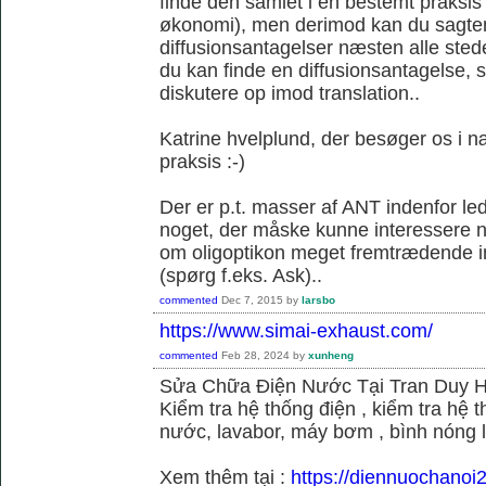
finde den samlet i en bestemt praksis
økonomi), men derimod kan du sagtens 
diffusionsantagelser næsten alle sted
du kan finde en diffusionsantagelse, s
diskutere op imod translation..
Katrine hvelplund, der besøger os i 
praksis :-)
Der er p.t. masser af ANT indenfor le
noget, der måske kunne interessere no
om oligoptikon meget fremtrædende i
(spørg f.eks. Ask)..
commented
Dec 7, 2015
by
larsbo
https://www.simai-exhaust.com/
commented
Feb 28, 2024
by
xunheng
Sửa Chữa Điện Nước Tại Tran Duy 
Kiểm tra hệ thống điện , kiểm tra hệ
nước, lavabor, máy bơm , bình nóng 
Xem thêm tại :
https://diennuochanoi