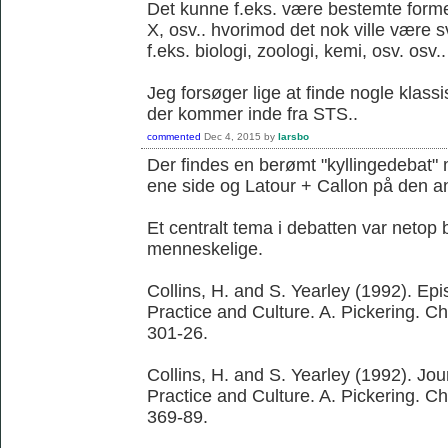
Det kunne f.eks. være bestemte former 
X, osv.. hvorimod det nok ville være 
f.eks. biologi, zoologi, kemi, osv. osv..
Jeg forsøger lige at finde nogle klassi
der kommer inde fra STS..
commented
Dec 4, 2015
by
larsbo
Der findes en berømt "kyllingedebat"
ene side og Latour + Callon på den a
Et centralt tema i debatten var netop 
menneskelige.
Collins, H. and S. Yearley (1992). Ep
Practice and Culture. A. Pickering. C
301-26.
Collins, H. and S. Yearley (1992). Jo
Practice and Culture. A. Pickering. C
369-89.