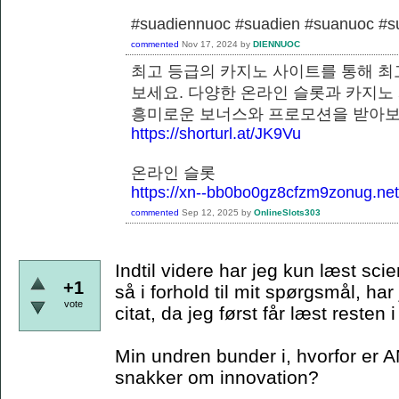
#suadiennuoc #suadien #suanuoc 
commented
Nov 17, 2024
by
DIENNUOC
최고 등급의 카지노 사이트를 통해 최
보세요. 다양한 온라인 슬롯과 카지노
흥미로운 보너스와 프로모션을 
https://shorturl.at/JK9Vu
온라인 슬롯
https://xn--bb0bo0gz8cfzm9zonug.net
commented
Sep 12, 2025
by
OnlineSlots303
Indtil videre har jeg kun læst scie
+1
så i forhold til mit spørgsmål, har
vote
citat, da jeg først får læst resten
Min undren bunder i, hvorfor er A
snakker om innovation?