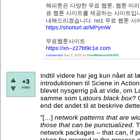
해피툰은 다양한 무료 웹툰, 웹툰 미리
료 웹툰 사이트를 제공하는 사이트입니
내해드리겠습니다. no1 무료 웹
https://shorturl.at/MPymW
무료웹툰사이트
https://xn--z27bt9c1e.com
commented
Sep 3, 2025
by
FreeWebtoonSite303
Indtil videre har jeg kun nået at
+3
introduktionen til Sciene in Actio
votes
blevet nysgerrig på at vide, om 
samme som Latours
black box
? 
end det andet til at beskrive de
”[…]
network patterns that are wi
those that can be punctualized
. 
network packages – that can, if p
taken for granted in the process