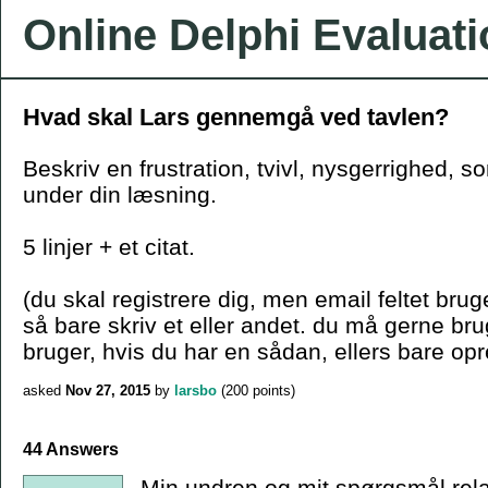
Online Delphi Evaluat
Hvad skal Lars gennemgå ved tavlen?
Beskriv en frustration, tvivl, nysgerrighed, s
under din læsning.
5 linjer + et citat.
(du skal registrere dig, men email feltet bruge
så bare skriv et eller andet. du må gerne b
bruger, hvis du har en sådan, ellers bare opr
asked
Nov 27, 2015
by
larsbo
(
200
points)
44 Answers
Min undren og mit spørgsmål relate