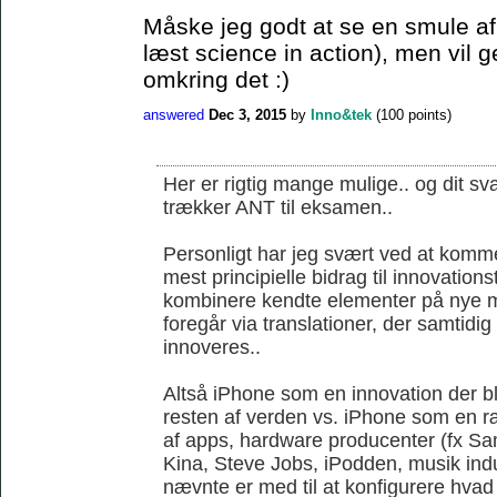
Måske jeg godt at se en smule af 
læst science in action), men vil 
omkring det :)
answered
Dec 3, 2015
by
Inno&tek
(
100
points)
Her er rigtig mange mulige.. og dit sva
trækker ANT til eksamen..
Personligt har jeg svært ved at komme
mest principielle bidrag til innovations
kombinere kendte elementer på nye m
foregår via translationer, der samtidi
innoveres..
Altså iPhone som en innovation der ble
resten af verden vs. iPhone som en r
af apps, hardware producenter (fx S
Kina, Steve Jobs, iPodden, musik indus
nævnte er med til at konfigurere hvad