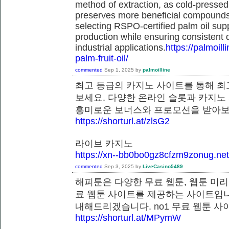
method of extraction, as cold-pressed
preserves more beneficial compounds. 
selecting RSPO-certified palm oil sup
production while ensuring consistent 
industrial applications.
https://palmoil
palm-fruit-oil/
commented
Sep 1, 2025
by
palmoilline
최고 등급의 카지노 사이트를 통해 최
보세요. 다양한 온라인 슬롯과 카지노
흥미로운 보너스와 프로모션을 받
https://shorturl.at/zlsG2
라이브 카지노
https://xn--bb0bo0gz8cfzm9zonug.net
commented
Sep 3, 2025
by
LiveCasino5489
해피툰은 다양한 무료 웹툰, 웹툰 미리
료 웹툰 사이트를 제공하는 사이트입니
내해드리겠습니다. no1 무료 웹툰
https://shorturl.at/MPymW