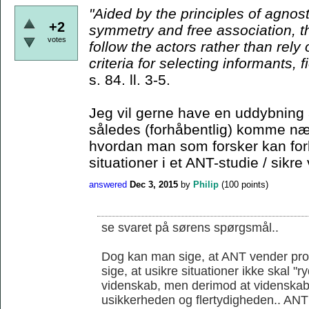
"Aided by the principles
of agnost
+2
symmetry and free association, t
votes
follow the actors rather than rely
criteria for
selecting informants, f
s. 84. ll. 3-5.
Jeg vil gerne have en uddybning 
således (forhåbentlig) komme nær
hvordan man som forsker kan for
situationer i et ANT-studie / sikre 
answered
Dec 3, 2015
by
Philip
(
100
points)
se svaret på sørens spørgsmål..
Dog kan man sige, at ANT vender prob
sige, at usikre situationer ikke skal "
videnskab, men derimod at videnskab
usikkerheden og flertydigheden.. ANT