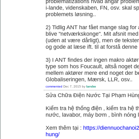
problematizations hvad angår probleme
i-lande, videnskaben, FN, osv. skal spi
problemets løsning..
2) Tidlig ANT har fået mange slag fo
blive "netværkskonge". Mit afsnit med 
(uden at være dårligt), men de tekster 
og gode at læse ift. til at forstå denne k
3) I ANT findes der ingen makro aktør
type som hos Foucault, altså noget der
mellem aktører mere end noget der be
Globaliseringen, Mærsk, LLR, osv..
commented
Dec 7, 2015
by
larsbo
Sửa Chữa Điện Nước Tại Phạm Hùn
Kiểm tra hệ thống điện , kiểm tra hệ
nước, lavabor, máy bơm , bình nóng 
Xem thêm tại :
https://diennuochano
hung/