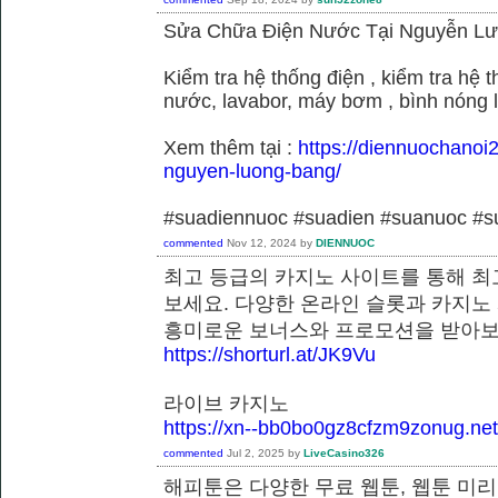
Sửa Chữa Điện Nước Tại Nguyễn L
Kiểm tra hệ thống điện , kiểm tra hệ
nước, lavabor, máy bơm , bình nóng 
Xem thêm tại :
https://diennuochanoi
nguyen-luong-bang/
#suadiennuoc #suadien #suanuoc 
commented
Nov 12, 2024
by
DIENNUOC
최고 등급의 카지노 사이트를 통해 최
보세요. 다양한 온라인 슬롯과 카지노
흥미로운 보너스와 프로모션을 받
https://shorturl.at/JK9Vu
라이브 카지노
https://xn--bb0bo0gz8cfzm9zonug.net
commented
Jul 2, 2025
by
LiveCasino326
해피툰은 다양한 무료 웹툰, 웹툰 미리