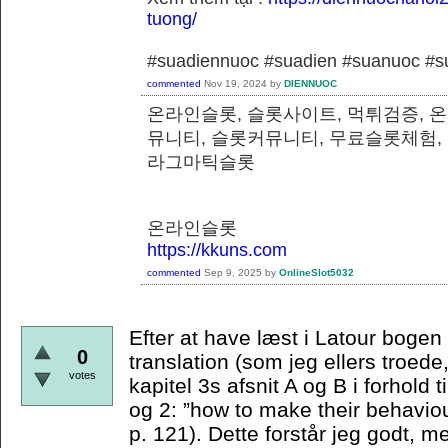
tuong/
#suadiennuoc #suadien #suanuoc 
commented
Nov 19, 2024
by
DIENNUOC
온라인슬롯, 슬롯사이트, 먹튀검증, 
뮤니티, 슬롯커뮤니티, 무료슬롯체험,
라그마틱슬롯
온라인슬롯
https://kkuns.com
commented
Sep 9, 2025
by
OnlineSlot5032
Efter at have læst i Latour bogen e
0
translation (som jeg ellers troede,
votes
kapitel 3s afsnit A og B i forhold t
og 2: ”how to make their behaviou
p. 121). Dette forstår jeg godt, m