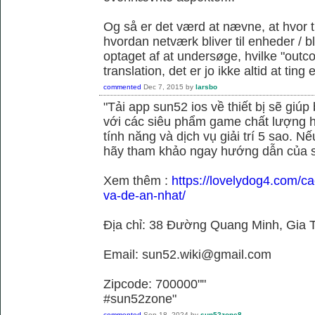
Og så er det værd at nævne, at hvor t
hvordan netværk bliver til enheder / 
optaget af at undersøge, hvilke "outc
translation, det er jo ikke altid at tin
commented
Dec 7, 2015
by
larsbo
"Tải app sun52 ios về thiết bị sẽ giú
với các siêu phẩm game chất lượng h
tính năng và dịch vụ giải trí 5 sao. N
hãy tham khảo ngay hướng dẫn của 
Xem thêm :
https://lovelydog4.com/ca
va-de-an-nhat/
Địa chỉ: 38 Đường Quang Minh, Gia T
Email: sun52.wiki@gmail.com
Zipcode: 700000""
#sun52zone"
commented
Sep 18, 2024
by
sun52zone8