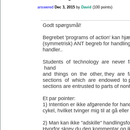
answered
Dec 3, 2015
by
David
(
100
points)
Godt spørgsmål!
Begrebet 'programs of action' kan hjæl
(symmetrisk) ANT begreb for handling
handler..
Students of technology are never 
hand
and things on the other, they are 
sections of which are endowed to p
sections are entrusted to parts of no
Et par pointer:
1) Intention er ikke afgørende for ha
cykel, hvilket tvinger mig til at gå elle
2) Man kan ikke "adskille" handlingsfo
Hvorfor skrev du den kommentar og ik