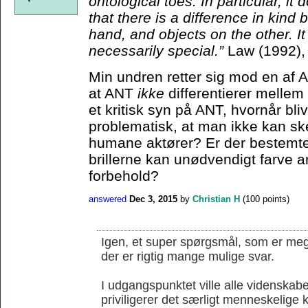
ontological toes. In particular, it
that there is a difference in kin
hand, and objects on the other. I
necessarily special.”
Law (1992),
Min undren retter sig mod en af 
at ANT
ikke
differentierer melle
et kritisk syn på ANT, hvornår bli
problematisk, at man ikke kan s
humane aktører? Er der bestemte 
brillerne kan unødvendigt farve an
forbehold?
answered
Dec 3, 2015
by
Christian H
(
100
points)
Igen, et super spørgsmål, som er mege
der er rigtig mange mulige svar.
I udgangspunktet ville alle videnskab
priviligerer det særligt menneskelige k