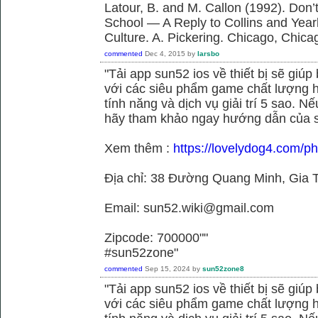
Latour, B. and M. Callon (1992). Don’
School — A Reply to Collins and Year
Culture. A. Pickering. Chicago, Chica
commented
Dec 4, 2015
by
larsbo
"Tải app sun52 ios về thiết bị sẽ giú
với các siêu phẩm game chất lượng h
tính năng và dịch vụ giải trí 5 sao. N
hãy tham khảo ngay hướng dẫn của 
Xem thêm :
https://lovelydog4.com/p
Địa chỉ: 38 Đường Quang Minh, Gia T
Email: sun52.wiki@gmail.com
Zipcode: 700000""
#sun52zone"
commented
Sep 15, 2024
by
sun52zone8
"Tải app sun52 ios về thiết bị sẽ giú
với các siêu phẩm game chất lượng h