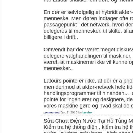
En dør er selvfølgelig et hybridt akt
menneske. Men døren indtager ofte ro
passagepunkt i det netværk, hvori d
delegeres til mennesker, til skilte, til
billigere i drift..
Omvendt har der været meget diskus
delegere valghandlingen til maskiner,
været, at maskinerne ikke vil kunne
mennesker..
Latours pointe er ikke, at der er a pri
men derimod at aktør-netvæk hele tide
handlingsprogrammer til hinanden... o
pointe for ingeniører og designere, de
vores maskine gøre og hvad skal de 
commented
Dec 7, 2015
by
larsbo
Sửa Chữa Điện Nước Tại Hồ Tùng 
Kiểm tra hệ thống điện , kiểm tra hệ