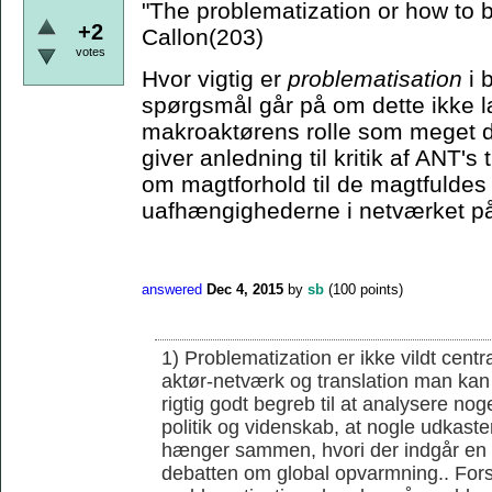
"The problematization or how to
+2
Callon(203)
votes
Hvor vigtig er
problematisation
i 
spørgsmål går på om dette ikke læ
makroaktørens rolle som meget d
giver anledning til kritik af ANT'
om magtforhold til de magtfuldes 
uafhængighederne i netværket på
answered
Dec 4, 2015
by
sb
(
100
points)
1) Problematization er ikke vildt cent
aktør-netværk og translation man kan 
rigtig godt begreb til at analysere noge
politik og videnskab, at nogle udkaster
hænger sammen, hvori der indgår en r
debatten om global opvarmning.. Forsk