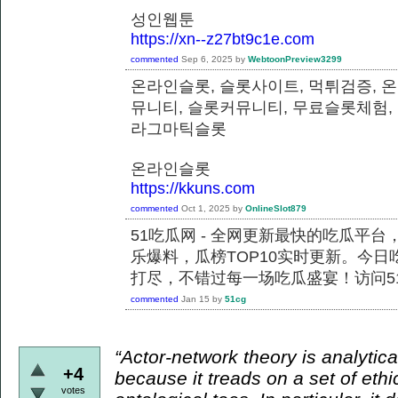
성인웹툰
https://xn--z27bt9c1e.com
commented
Sep 6, 2025
by
WebtoonPreview3299
온라인슬롯, 슬롯사이트, 먹튀검증, 
뮤니티, 슬롯커뮤니티, 무료슬롯체험,
라그마틱슬롯
온라인슬롯
https://kkuns.com
commented
Oct 1, 2025
by
OnlineSlot879
51吃瓜网 - 全网更新最快的吃瓜平
乐爆料，瓜榜TOP10实时更新。今
打尽，不错过每一场吃瓜盛宴！访问51
commented
Jan 15
by
51cg
“Actor-network theory is analytical
+4
because it treads on a set of ethi
votes