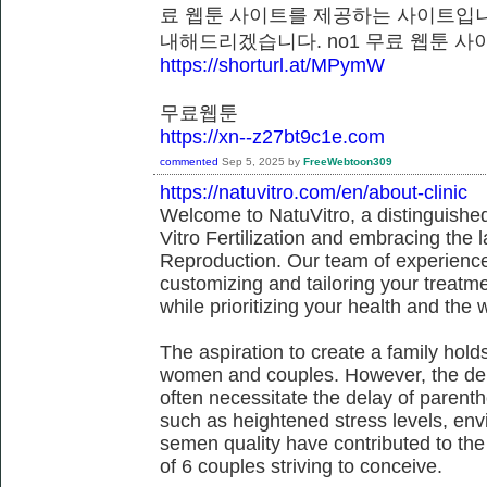
료 웹툰 사이트를 제공하는 사이트입니
내해드리겠습니다. no1 무료 웹툰
https://shorturl.at/MPymW
무료웹툰
https://xn--z27bt9c1e.com
commented
Sep 5, 2025
by
FreeWebtoon309
https://natuvitro.com/en/about-clinic
Welcome to NatuVitro, a distinguished fe
Vitro Fertilization and embracing the
Reproduction. Our team of experienced
customizing and tailoring your treatm
while prioritizing your health and the 
The aspiration to create a family hol
women and couples. However, the dem
often necessitate the delay of parent
such as heightened stress levels, env
semen quality have contributed to the
of 6 couples striving to conceive.