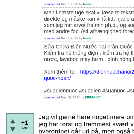
commented
Dec 7, 2015
by
larsbo
Men i næste uge skal vi læse to tekst
direkte og måske kan vi få lidt hjælp 
som jeg har arvet fra min ph.d., og s
med andre foci (sti-afhængighed foregå
commented
Dec 7, 2015
by
larsbo
Sửa Chữa Điện Nước Tại Trần Quốc
Kiểm tra hệ thống điện , kiểm tra hệ
nước, lavabor, máy bơm , bình nóng 
Xem thêm tại :
https://diennuochanoi
quoc-hoan/
#suadiennuoc #suadien #suanuoc 
commented
Nov 18, 2024
by
DIENNUOC
Jeg vil gerne høre noget mere om
+1
jeg har først og fremmest svært v
vote
overordnet går ud på, men også hvi