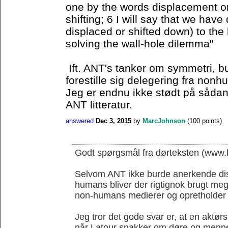
one by the words displacement or 
shifting; 6 I will say that we have
displaced or shifted down) to the 
solving the wall-hole dilemma"
Ift. ANT's tanker om symmetri, b
forestille sig delegering fra non
Jeg er endnu ikke stødt på sådan 
ANT litteratur.
answered
Dec 3, 2015
by
MarcJohnson
(
100
points)
Godt spørgsmål fra dørteksten (www.b
Selvom ANT ikke burde anerkende di
humans bliver der rigtignok brugt me
non-humans medierer og opretholder
Jeg tror det gode svar er, at en aktørs
når Latour snakker om døre og menn