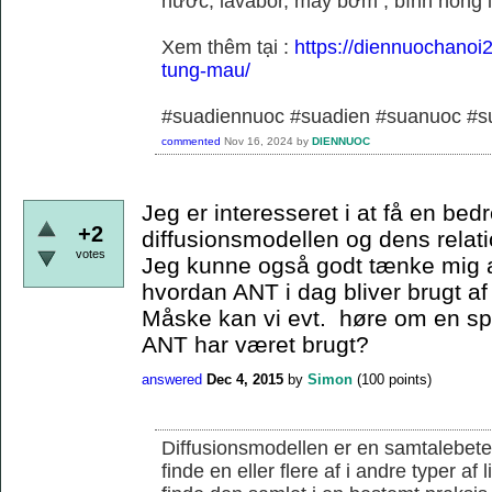
nước, lavabor, máy bơm , bình nóng 
Xem thêm tại :
https://diennuochanoi
tung-mau/
#suadiennuoc #suadien #suanuoc 
commented
Nov 16, 2024
by
DIENNUOC
Jeg er interesseret i at få en bedr
+2
diffusionsmodellen og dens relati
votes
Jeg kunne også godt tænke mig a
hvordan ANT i dag bliver brugt af
Måske kan vi evt. høre om en s
ANT har været brugt?
answered
Dec 4, 2015
by
Simon
(
100
points)
Diffusionsmodellen er en samtalebete
finde en eller flere af i andre typer af 