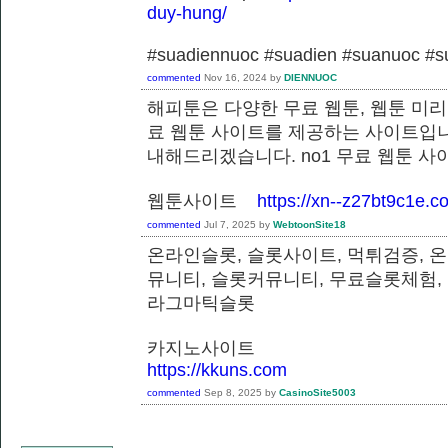
duy-hung/
#suadiennuoc #suadien #suanuoc 
commented
Nov 16, 2024
by
DIENNUOC
해피툰은 다양한 무료 웹툰, 웹툰 미리
료 웹툰 사이트를 제공하는 사이트입니
내해드리겠습니다. no1 무료 웹툰 
웹툰사이트
https://xn--z27bt9c1e.c
commented
Jul 7, 2025
by
WebtoonSite18
온라인슬롯, 슬롯사이트, 먹튀검증, 
뮤니티, 슬롯커뮤니티, 무료슬롯체험,
라그마틱슬롯
카지노사이트
https://kkuns.com
commented
Sep 8, 2025
by
CasinoSite5003