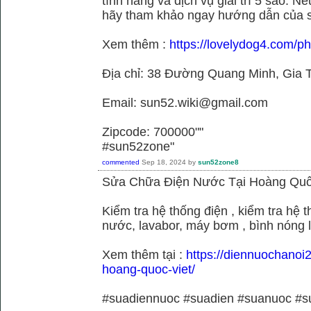
tính năng và dịch vụ giải trí 5 sao. N
hãy tham khảo ngay hướng dẫn của 
Xem thêm :
https://lovelydog4.com/p
Địa chỉ: 38 Đường Quang Minh, Gia T
Email: sun52.wiki@gmail.com
Zipcode: 700000""
#sun52zone"
commented
Sep 18, 2024
by
sun52zone8
Sửa Chữa Điện Nước Tại Hoàng Quố
Kiểm tra hệ thống điện , kiểm tra hệ
nước, lavabor, máy bơm , bình nóng 
Xem thêm tại :
https://diennuochanoi
hoang-quoc-viet/
#suadiennuoc #suadien #suanuoc 