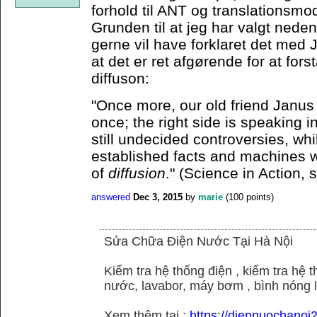
forhold til ANT og translationsmo
Grunden til at jeg har valgt neden
gerne vil have forklaret det med J
at det er ret afgørende for at for
diffuson:
"Once more, our old friend Janus 
once; the right side is speaking i
still undecided controversies, whi
established facts and machines w
of
diffusion
." (Science in Action, 
answered
Dec 3, 2015
by
marie
(
100
points)
Sửa Chữa Điện Nước Tại Hà Nội
Kiểm tra hệ thống điện , kiểm tra hệ
nước, lavabor, máy bơm , bình nóng 
Xem thêm tại :
https://diennuochano