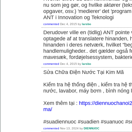
nu som jeg gør, og hvilke aktører (teks
opgaver, osv.) 'medierer' det 'program o
ANT i Innovation og Teknologi
commented
Dec 4, 2015
by
larsbo
Derudover ville en (tidlig) ANT pointe 
optagede af at translatere hinanden, hvi
hinanden i deres netværk, hvilket "be
handlemuligheder.. det gælder også f
mavesæk, fordøjelsessystem, bakterie
commented
Dec 4, 2015
by
larsbo
Sửa Chữa Điện Nước Tại Kim Mã
Kiểm tra hệ thống điện , kiểm tra hệ
nước, lavabor, máy bơm , bình nóng 
Xem thêm tại :
https://diennuochanoi
ma/
#suadiennuoc #suadien #suanuoc 
commented
Nov 13, 2024
by
DIENNUOC