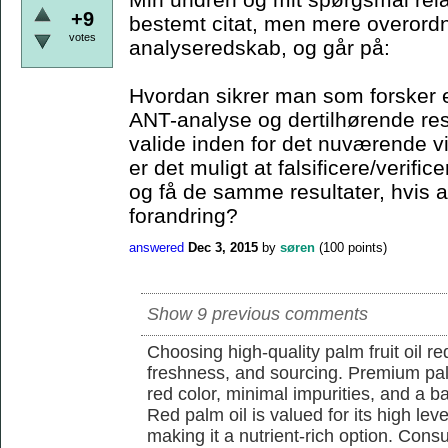
+9
bestemt citat, men mere overordn
votes
analyseredskab, og går på:
Hvordan sikrer man som forsker e
ANT-analyse og dertilhørende resu
valide inden for det nuværende 
er det muligt at falsificere/verif
og få de samme resultater, hvis a
forandring?
answered
Dec 3, 2015
by
søren
(
100
points)
Show 9 previous comments
Choosing high-quality palm fruit oil req
freshness, and sourcing. Premium pal
red color, minimal impurities, and a b
Red palm oil is valued for its high lev
making it a nutrient-rich option. Con